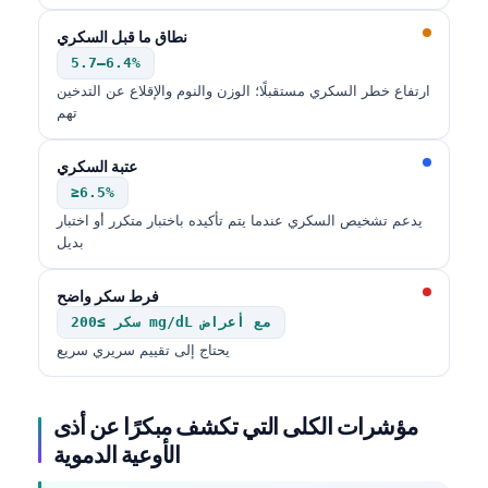
తెలుగు
نطاق ما قبل السكري
5.7–6.4%
मराठी
ارتفاع خطر السكري مستقبلًا؛ الوزن والنوم والإقلاع عن التدخين
اردو
تهم
বাংলা
عتبة السكري
Shqip
≥6.5%
Magyar
يدعم تشخيص السكري عندما يتم تأكيده باختبار متكرر أو اختبار
بديل
Slovenščina
한국어
فرط سكر واضح
Polski
سكر ≥200 mg/dL مع أعراض
يحتاج إلى تقييم سريري سريع
Lietuvių kalba
Русский
مؤشرات الكلى التي تكشف مبكرًا عن أذى
ქართული
الأوعية الدموية
Čeština