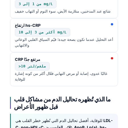
من 1 إلى 3 mg/L
شائع عند المدخنين، متلازمة الأيض، سوء النوم أو التهاب خفيف
ارتفاع hs-CRP
أكثر من 3 إلى 10 mg/L
أعد التحليل عندما تكون بصحة جيدة؛ قيّم السياق القلبي الوعائي
والالتهابي
CRP مرتفع جدًا
>10 ملغم/لتر
غالبًا عدوى، إصابة أو مرض التهابي فعّال أكثر من كونه إشارة
للوقاية
ما الذي تُظهره تحاليل الدم من مشاكل قلب
قبل ظهور الأعراض
LDL-
للوقاية، أفضل تحاليل الدم التي تُظهر خطر القلب هي
C، non-HDL-C، ثلاثي الغليسيريد، ApoB، Lp(a)، hs-