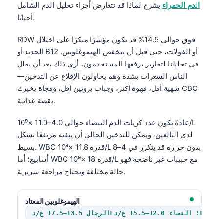
الدم الحمراء
يشرح لماذا قد تتعارض أجزاء تحليل الدم الشامل
أحيانًا.
RDW فوق حوالي 14.5% قد يكون مؤشرًا مبكرًا على اختلال
الحديد أو B12 أو الفولات، حتى قبل أن ينخفض الهيموغلوبين.
في تحليلنا لتقارير يرفعها المستخدمون، أرى ذلك بعد أن يقلل
الناس السعرات بشدة وهم يحاولون الإقلاع عن التدخين—
شهية أقل، قهوة أكثر، وجبات بروتين أقل، وفجأة يخبرك CBC
بقصة غذائية.
عادةً يكون عدد كريات الدم البيضاء حوالي 4.0–11.0 ×10⁹/L
لدى البالغين، ويمكن للتدخين الحالي أن يبقيه مرتفعًا بشكل
بسيط. WBC قدره 11.8 ×10⁹/L بدون حرارة قد يتكرر في 4–8
أسابيع؛ أما WBC قدره 18 ×10⁹/L مع حبيبات غير ناضجة فهو
حالة مختلفة ويحتاج مراجعة سريرية.
الهيموغلوبين المعتاد
الرجال 13.5–17.5 غ/دL؛ النساء 12.0–15.5 غ/دL