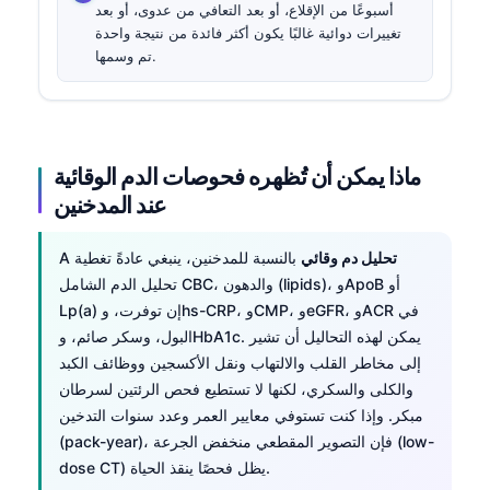
أسبوعًا من الإقلاع، أو بعد التعافي من عدوى، أو بعد
تغييرات دوائية غالبًا يكون أكثر فائدة من نتيجة واحدة
تم وسمها.
ماذا يمكن أن تُظهره فحوصات الدم الوقائية
عند المدخنين
تحليل دم وقائي
بالنسبة للمدخنين، ينبغي عادةً تغطية
A
تحليل الدم الشامل CBC، والدهون (lipids)، وApoB أو
Lp(a) إن توفرت، وhs-CRP، وCMP، وeGFR، وACR في
البول، وسكر صائم، وHbA1c. يمكن لهذه التحاليل أن تشير
إلى مخاطر القلب والالتهاب ونقل الأكسجين ووظائف الكبد
والكلى والسكري، لكنها لا تستطيع فحص الرئتين لسرطان
مبكر. وإذا كنت تستوفي معايير العمر وعدد سنوات التدخين
(pack-year)، فإن التصوير المقطعي منخفض الجرعة (low-
dose CT) يظل فحصًا ينقذ الحياة.