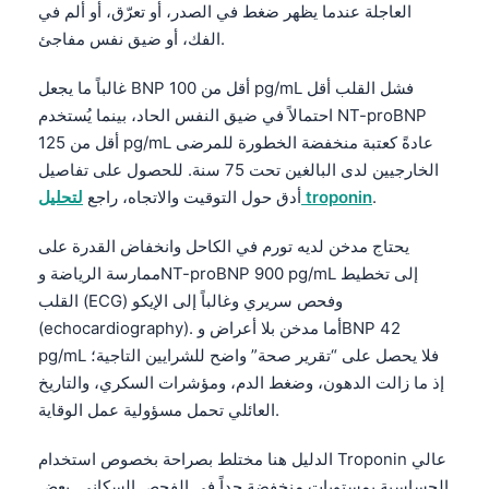
العاجلة عندما يظهر ضغط في الصدر، أو تعرّق، أو ألم في
الفك، أو ضيق نفس مفاجئ.
غالباً ما يجعل BNP أقل من 100 pg/mL فشل القلب أقل
احتمالاً في ضيق النفس الحاد، بينما يُستخدم NT-proBNP
أقل من 125 pg/mL عادةً كعتبة منخفضة الخطورة للمرضى
الخارجيين لدى البالغين تحت 75 سنة. للحصول على تفاصيل
.
لتحليل troponin
أدق حول التوقيت والاتجاه، راجع
يحتاج مدخن لديه تورم في الكاحل وانخفاض القدرة على
ممارسة الرياضة وNT-proBNP 900 pg/mL إلى تخطيط
القلب (ECG) وفحص سريري وغالباً إلى الإيكو
(echocardiography). أما مدخن بلا أعراض وBNP 42
pg/mL فلا يحصل على “تقرير صحة” واضح للشرايين التاجية؛
إذ ما زالت الدهون، وضغط الدم، ومؤشرات السكري، والتاريخ
العائلي تحمل مسؤولية عمل الوقاية.
Norsk bokmål
الدليل هنا مختلط بصراحة بخصوص استخدام Troponin عالي
Ślōnskŏ gŏdka
الحساسية بمستويات منخفضة جداً في الفحص السكاني. بعض