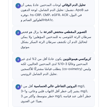
تحليل الدم الوقائي
لوحات المدخنين عادةً ينبغي أن
تشمل: تحليل الدم الشامل، لوحة الدهون، ApoB عند
توفره، hs-CRP، CMP، eGFR، ACR في البول،
الغلوكوز الصائم وHbA1c.
التصوير المقطعي منخفض الجرعة
ما يزال هو فحص
سرطان الرئة المُوصى به للمدخنين المؤهلين؛ ولا يمكن
لتحاليل الدم أن تكتشف سرطان الرئة المبكر بشكل
موثوق.
كربوكسي هيموغلوبين
يكون عادةً أقل من 2% لدى غير
المدخنين وغالبًا 3–10% لدى المدخنين الحاليين، لكنه
يتطلب قياسًا مشتركًا للأكسجين (co-oximetry) وليس
تحليل الدم الشامل الروتيني.
البروتين التفاعلي عالي الحساسية
أقل من 1 mg/L
يشير إلى خطر أقل لالتهاب قلبي وعائي، و1–3 mg/L
خطر متوسط، وأكثر من 3 mg/L خطر أعلى عند قياسه
بعيدًا عن العدوى.