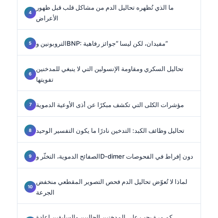
ما الذي تُظهره تحاليل الدم من مشاكل قلب قبل ظهور
الأعراض
التروبونين وBNP: مفيدان، لكن ليسا “جوائز رفاهية”
تحاليل السكري ومقاومة الإنسولين التي لا ينبغي للمدخنين
تفويتها
مؤشرات الكلى التي تكشف مبكرًا عن أذى الأوعية الدموية
تحاليل وظائف الكبد: التدخين نادرًا ما يكون التفسير الوحيد
الصفائح الدموية، التخثّر وD-dimer دون إفراط في الفحوصات
لماذا لا تُعوّض تحاليل الدم فحص التصوير المقطعي منخفض
الجرعة
كم مرة يجب على المدخنين الحاليين والسابقين إعادة