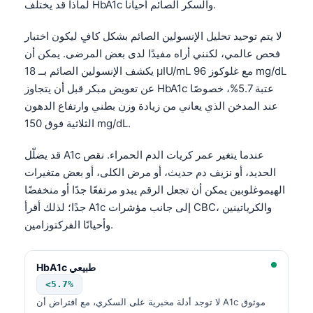
لماذا قد يختلف HbA1c والسكّر الصائم أحياناً.
O‘zbekcha
Українська
لا يتم توحيد تحليل الإنسولين الصائم بشكل كافٍ ليكون اختبار
فحص عالمي، لكنني أراه مفيدًا لدى بعض المرضى. يمكن أن
አማርኛ
يكشف الإنسولين الصائم بــ 18 µIU/mL مع غلوكوز 96 mg/dL
Kiswahili
عن تعويض مبكر قبل أن يتجاوز HbA1c عتبة 5.7%، خصوصًا
ភាសាខ្មែរ
عند المدخن الذي يعاني من زيادة وزن بطني وارتفاع الدهون
الثلاثية فوق 150 mg/dL.
ဗမာစာ
ไทย
قد يضلّل A1c عندما يتغير عمر كريات الدم الحمراء. نقص
الحديد، أو نزيف دم حديث، أو مرض الكلى، أو بعض متغيرات
Tagalog
الهيموغلوبين يمكن أن تجعل الرقم يبدو مرتفعًا جدًا أو منخفضًا
Tiếng Việt
جدًا؛ لذلك أقرأ A1c إلى جانب مؤشرات CBC، والكرياتينين
Bahasa Melayu
وأحيانًا الفركتوزامين.
മലയാളം
ಕನ್ನಡ
HbA1c طبيعي
<5.7%
ગુજરાતી
لا توجد أدلة مخبرية على السكري، مع افتراض أن A1c موثوق
தமிழ்