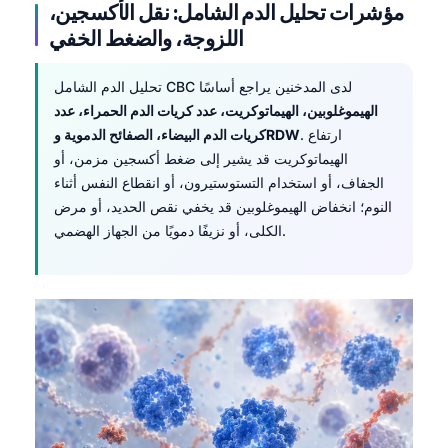
مؤشرات تحليل الدم الشامل: نقل الأكسجين،
اللزوجة، والضغط الخفي
تحليل الدم الشامل CBC لدى المدخنين يراجع أساسًا
الهيموغلوبين، الهيماتوكريت، عدد كريات الدم الحمراء، عدد
. ارتفاع
كريات الدم البيضاء، الصفائح الدموية وRDW
الهيماتوكريت قد يشير إلى ضغط أكسجين مزمن، أو
الجفاف، أو استخدام التستوستيرون، أو انقطاع النفس أثناء
النوم؛ انخفاض الهيموغلوبين قد يخفي نقص الحديد، أو مرض
الكلى، أو نزيفًا دمويًا من الجهاز الهضمي.