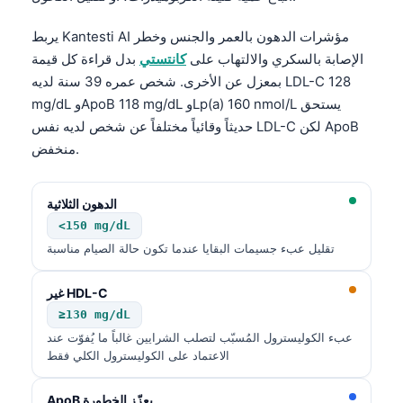
يربط Kantesti AI مؤشرات الدهون بالعمر والجنس وخطر
الإصابة بالسكري والالتهاب على
كانتستي
بدل قراءة كل قيمة
بمعزل عن الأخرى. شخص عمره 39 سنة لديه LDL-C 128
mg/dL وApoB 118 mg/dL وLp(a) 160 nmol/L يستحق
حديثاً وقائياً مختلفاً عن شخص لديه نفس LDL-C لكن ApoB
منخفض.
الدهون الثلاثية
<150 mg/dL
تقليل عبء جسيمات البقايا عندما تكون حالة الصيام مناسبة
غير HDL-C
≥130 mg/dL
عبء الكوليسترول المُسبّب لتصلب الشرايين غالباً ما يُفوّت عند
الاعتماد على الكوليسترول الكلي فقط
ApoB يعزّز الخطورة