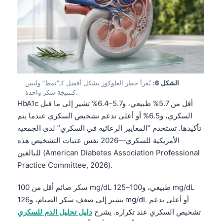
Euskara
Македонски јазик
Latviešu valoda
Galego
অসমীয়া
සිංහල
الشكل 6:
يُقرأ خطر الغلوكوز بشكل أفضل كـ”نمط” وليس
كـنتيجة سكر واحدة.
سنڌي
HbA1c أقل من 5.7% طبيعي، و5.7–6.4% تشير إلى ما قبل
پښتو
السكري، و6.5% أو أعلى تدعم تشخيص السكري عندما يتم
تأكيدها. تستخدم “المعايير الرعائية في السكري” لدى الجمعية
الأمريكية للسكري—2026 نفس عتبات التشخيص هذه
Slovenčina
للبالغين (American Diabetes Association Professional
Hrvatski
Practice Committee, 2026).
Suomi
سكر صائم أقل من 100 mg/dL طبيعي، و100–125 mg/dL
Қазақ тілі
يشير إلى ضعف سكر الصيام، و126 mg/dL أو أعلى يدعم
تشخيص السكري عند تكراره. يشرح
دليل تحليل الدم للسكري
Català