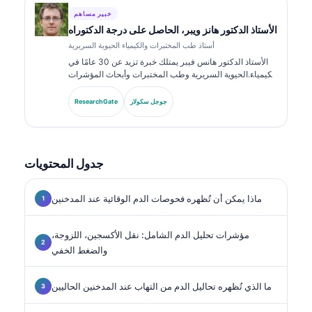
خبير مساهم
الأستاذ الدكتور هانز ويبر، الحاصل على درجة الدكتوراه
أستاذ طب المختبرات والكيمياء الحيوية السريرية
الأستاذ الدكتور هانس فيبر يمتلك خبرة تزيد عن 30 عامًا في
الكيمياء الحيوية السريرية وطب المختبرات وأبحاث المؤشرات
الحيوية. كان رئيسًا سابقًا للجمعية الألمانية للكيمياء السريرية،
ويتخصص في تحليل لوحات التشخيص، وتوحيد المؤشرات
جوجل سكولار
ResearchGate
الحيوية، وطب المختبرات المدعوم بالذكاء الاصطناعي.
جدول المحتويات
ماذا يمكن أن تُظهره فحوصات الدم الوقائية عند المدخنين
مؤشرات تحليل الدم الشامل: نقل الأكسجين، اللزوجة،
والضغط الخفي
ما الذي تُظهره تحاليل الدم من التهاب عند المدخنين الحاليين