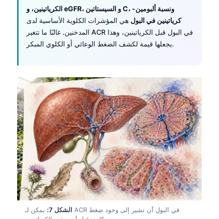
日本語
الكرياتينين، و eGFR، و السيستاتين C، ونسبة ألبومين-
كرياتينين في البول
هي المؤشرات الكلوية الأساسية لدى
Eesti
المدخنين. غالبًا ما تتغير ACR في البول قبل الكرياتينين، وهذا
Azərbaycan dili
يجعلها قيمة لكشف الضغط الوعائي أو الكلوي المبكر.
Bosanski
Svenska
Српски језик
Íslenska
Հայերեն
Bahasa Indonesia
हिन्दी
Nederlands
Dansk
Български
الشكل 7:
يمكن لـ ACR في البول أن تشير إلى وجود ضغط
فارسی
كلوي قبل أن يرتفع الكرياتينين.