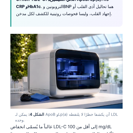
. التروبونين وBNP هما تحاليل أذى القلب أو
CRP وHbA1c
إجهاد القلب، وليسا فحوصات روتينية للكشف لكل مدخن.
الشكل 4:
يمكن لـ ApoB وLp(a) أن يكشفا خطرًا لا يلتقطه LDL
وحده.
غالباً ما يُسمّى انخفاض LDL-C إلى أقل من 100 mg/dL