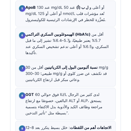
عند 130 mg/dL أو أعلى و
ل ب (أ)
عند 50
ApoB
mg/dL أو أعلى أو 125 nmol/L تُعد مؤشرات قلب
مُعزِّزة للخطر في الإرشادات الرئيسية للكوليسترول.
أقل من
الهيموغلوبين السكري التراكمي (HbA1c)
5.7% يعتبر طبيعيًا، و5.7–6.4% تشير إلى ما قبل
السكري، و6.5% أو أعلى تدعم تشخيص السكري عند
تأكيدها.
نسبة ألبومين البول إلى الكرياتينين
أقل من 30 mg/g
طبيعي؛ 30–300 mg/g قد تكشف عن ضرر كلوي أو
وعائي مبكر قبل ارتفاع الكرياتينين.
فوق حوالي 60 IU/L لدى كثير من الرجال
GGT
البالغين، خصوصًا مع ارتفاع ALT أو ALP، يستحق
مراجعة وظائف الكبد والأدوية بدل الاكتفاء بتسمية
بسيطة مثل “تأثير التدخين”.
الاتجاهات أهم من اللقطات
: خلل بسيط يتكرر بعد 8–12