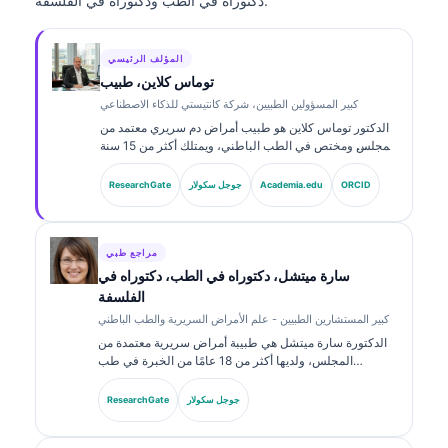
دكتوراه في الطب ودكتوراه في الفلسفة.
المؤلف الرئيسي
توماس كلاين، طبيب
كبير المسؤولين الطبيين، شركة كانتيستي للذكاء الاصطناعي
الدكتور توماس كلاين هو طبيب أمراض دم سريري معتمد من
المجلس ومختص في الطب الباطني، ويمتلك أكثر من 15 سنة
من الخبرة في طب المختبرات والتحليل السريري المدعوم
بالذكاء الاصطناعي. بصفته كبير المسؤولين الطبيين في
ORCID
Academia.edu
جوجل سكولار
ResearchGate
Kantesti AI، يوفّر الإشراف السريري على دقة المعلومات
الطبية للشبكة العصبية الخاصة. وقد نشر الدكتور كلاين على
نطاق واسع حول تفسير المؤشرات الحيوية والتشخيصات
المخبرية في مواضيع طب المختبرات.
مراجع طبي
سارة ميتشل، دكتوراه في الطب، دكتوراه في
الفلسفة
كبير المستشارين الطبيين - علم الأمراض السريرية والطب الباطني
الدكتورة سارة ميتشل هي طبيبة أمراض سريرية معتمدة من
المجلس، ولديها أكثر من 18 عامًا من الخبرة في طب
المختبرات والتحليل التشخيصي. تحمل شهادات تخصصية في
الكيمياء السريرية، ونشرت على نطاق واسع حول لوحات
جوجل سكولار
ResearchGate
المؤشرات الحيوية وتحليل المختبرات في الممارسة السريرية.