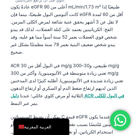
عادةً يكون eGFR أعلى من 90 mL/min/1.73 m² طبيعيًا إذا
简体中文
كانت ألبومين البول طبيعيًا، بينما فإن eGFR أقل من 60 لمدة
Română
لا تقل عن 3 أشهر يحقق عتبة شائعة لمرض الكلى المزمن.
Türkçe
الفخ: الكرياتينين يعتمد على كتلة العضلات، لذلك قد يبدو
شخص قوي العضلات بعمر 52 سنة أسوأ مما هو عليه، وقد
Ελληνικά
يبدو شخص ضعيف البنية بعمر 78 سنة مطمئنًا بشكل غير
Português
صحيح.
Español
ACR في البول أقل من 30 mg/g طبيعي، و30–300 mg/g
Italiano
تعني زيادة متوسطة في الألبومينوريا، وأكثر من 300 mg/g
עִבְרִית
تعني زيادة شديدة في الألبومينوريا. أطلبه كثيرًا لدى المدخنين
Français
الذين لديهم ارتفاع ضغط الدم أو السكري أو ارتفاع الدهون
دليل ACR في البول للكلى
الثلاثية أو مرض كلوي عائلي؛ عندنا
العربية
يمر عبر النمط.
Deutsch
يمكن أن يضبط السيستاتين C قيمة eGFR عندما يكون
English
الكرياتينين مُلتبسًا بسبب نقص العضلات، أو كمال الأجسام، أو
العربية المغربية
استخدام الكرياتين، أو تغييرات كبيرة في النظام الغذائي.