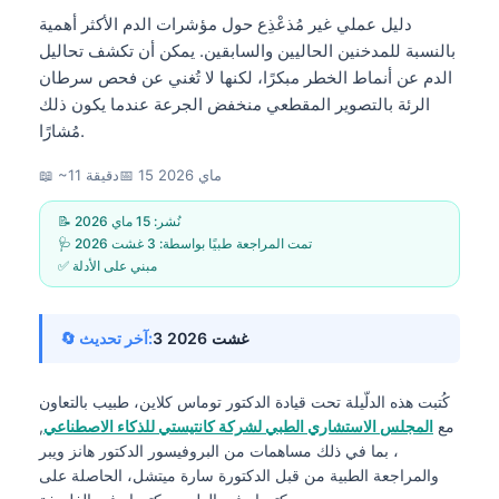
دليل عملي غير مُذعْذِع حول مؤشرات الدم الأكثر أهمية
بالنسبة للمدخنين الحاليين والسابقين. يمكن أن تكشف تحاليل
الدم عن أنماط الخطر مبكرًا، لكنها لا تُغني عن فحص سرطان
الرئة بالتصوير المقطعي منخفض الجرعة عندما يكون ذلك
مُشارًا.
15 ماي 2026
📅
📖 ~11 دقيقة
📝 نُشر:
15 ماي 2026
🩺 تمت المراجعة طبيًا بواسطة:
3 غشت 2026
✅ مبني على الأدلة
3 غشت 2026
🔄 آخر تحديث:
كُتبت هذه الدلّيلة تحت قيادة
الدكتور توماس كلاين، طبيب
بالتعاون
مع
المجلس الاستشاري الطبي لشركة كانتيستي للذكاء الاصطناعي
,
، بما في ذلك مساهمات من البروفيسور الدكتور هانز ويبر
والمراجعة الطبية من قبل الدكتورة سارة ميتشل، الحاصلة على