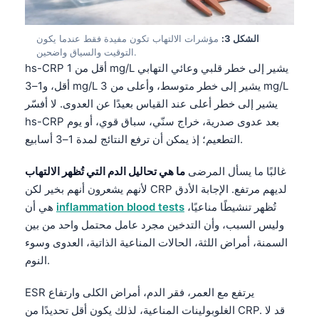
الشكل 3:
مؤشرات الالتهاب تكون مفيدة فقط عندما يكون
التوقيت والسياق واضحين.
hs-CRP أقل من 1 mg/L يشير إلى خطر قلبي وعائي التهابي
أقل، و1–3 mg/L يشير إلى خطر متوسط، وأعلى من 3 mg/L
يشير إلى خطر أعلى عند القياس بعيدًا عن العدوى. لا أفسّر
hs-CRP بعد عدوى صدرية، خراج سنّي، سباق قوي، أو يوم
التطعيم؛ إذ يمكن أن ترفع النتائج لمدة 1–3 أسابيع.
غالبًا ما يسأل المرضى
ما هي تحاليل الدم التي تُظهر الالتهاب
لأنهم يشعرون أنهم بخير لكن CRP لديهم مرتفع. الإجابة الأدق
تُظهر تنشيطًا مناعيًا،
inflammation blood tests
هي أن
وليس السبب، وأن التدخين مجرد عامل محتمل واحد من بين
السمنة، أمراض اللثة، الحالات المناعية الذاتية، العدوى وسوء
النوم.
ESR يرتفع مع العمر، فقر الدم، أمراض الكلى وارتفاع
الغلوبولينات المناعية، لذلك يكون أقل تحديدًا من CRP. قد لا