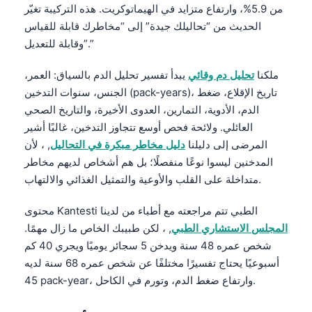
من 5.9%، وارتفاع متزايد في الهيماتوكريت. هذه التركيبة تغيّر
الحديث من “تحاليلك جيدة” إلى “مخاطرك قابلة للقياس
وقابلة للتعديل”.”
ملكنا
تحليل دم وقائي
يبدأ تفسير تحليل الدم بالسياق: العمر،
الجنس، سنوات التدخين (pack-years)، تاريخ الإقلاع، ضغط
الدم، الأدوية، التمارين، العدوى الأخيرة، والتاريخ الصحي
العائلي. ولائحة فحص أوسع تتجاوز التدخين، غالبًا أشير
المرضى إلى دليلنا
دليل مخاطر مبكرة في التحاليل
, ، لأن
المدخنين ليسوا نوعًا منفصلًا؛ بل هم أشخاص لديهم مخاطر
متداخلة على القلب والأوعية والتمثيل الغذائي والالتهاب.
محتوى Kantesti الطبي تتم مراجعته مع أطباء من لدينا
المجلس الاستشاري الطبي
, ، لكن طبيبك الخاص ما زال مهمًا.
شخص عمره 48 سنة ويدخن 5 سجائر يوميًا ويجري 40 كم
أسبوعيًا يحتاج تفسيرًا مختلفًا عن شخص عمره 68 سنة لديه
45 pack-year، وارتفاع ضغط الدم، وتورم في الكاحل.