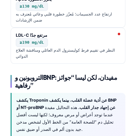
≥130 mg/dL
ارتفاع عدد الجسيمات؛ مُعزّز خطورة قلبي وعائي مُعترف به
ضمن الإرشادات
LDL-C مرتفع جدًا
≥190 mg/dL
النظر في تقييم فرط كوليسترول الدم العائلي ومناقشة العلاج
الدوائي
التروبونين وBNP: مفيدان، لكن ليسا “جوائز
رفاهية”
يكشف Troponin عن أذية عضلة القلب، بينما يكشف BNP
أو NT-proBNP عن إجهاد جدار القلب.
هذه التحاليل مفيدة
عندما توجد أعراض أو مرض معروف؛ لكنها ليست أفضل
تحليل دم “للصحة العامة” من الخط الأول لشخص مدخن
جيد بدون ألم في الصدر أو ضيق نفس.