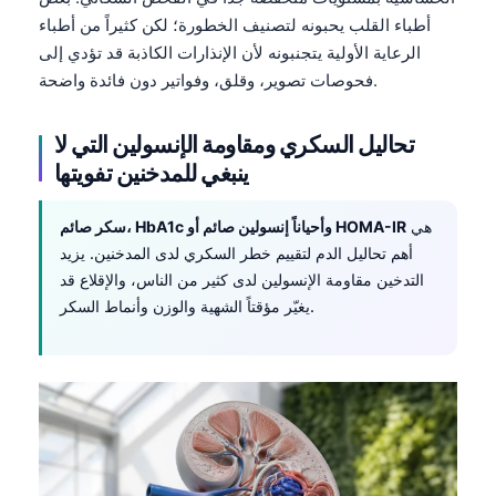
Frysk
أطباء القلب يحبونه لتصنيف الخطورة؛ لكن كثيراً من أطباء
الرعاية الأولية يتجنبونه لأن الإنذارات الكاذبة قد تؤدي إلى
Esperanto
فحوصات تصوير، وقلق، وفواتير دون فائدة واضحة.
Беларуская мова
Татар теле
تحاليل السكري ومقاومة الإنسولين التي لا
ينبغي للمدخنين تفويتها
Кыргызча
ئۇيغۇرچە
هي
سكر صائم، HbA1c وأحياناً إنسولين صائم أو HOMA-IR
Cebuano
أهم تحاليل الدم لتقييم خطر السكري لدى المدخنين. يزيد
Basa Jawa
التدخين مقاومة الإنسولين لدى كثير من الناس، والإقلاع قد
يغيّر مؤقتاً الشهية والوزن وأنماط السكر.
ພາສາລາວ
Монгол
Afrikaans
Occitan
Gàidhlig