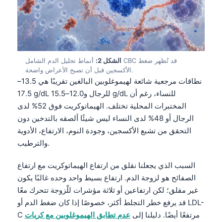
الشكل 2:
أنماط تحليل الدم الشامل CBC قد تُظهر ضغط
الأكسجين قبل أن تصبح الأعراض واضحة.
نطاقات مرجعية شائعة لهيموغلوبين البالغين تقريبًا هي 13.5–
17.5 g/dL للرجال و12.0–15.5 g/dL للنساء، رغم أن
المختبرات المحلية تختلف. الهيماتوكريت فوق 52% لدى
الرجال أو 48% لدى النساء ليس شيئًا ألصقه بالتدخين دون
التحقق من تشبع الأكسجين، وجودة النوم، الارتفاع، الأدوية
والترطيب.
السبب الذي يجعلنا نقلق من ارتفاع الهيماتوكريت مع ارتفاع
الصفائح هو لزوجة الدم. ارتفاع بسيط واحد وحده غالبًا يكون
غير مقلق؛ لكن ارتفاعين أو ثلاثة مؤشرات للّزوجة تتحرك معًا
قد يرفع خطر التجلط أكثر، خصوصًا إذا كان ضغط الدم أو LDL-
C مرتفعًا أيضًا. دليلنا إلى
عدم تطابق الهيموغلوبين مع كريات