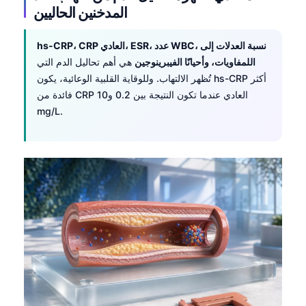
المدخنين الحاليين
hs-CRP، CRP العادي، ESR، عدد WBC، نسبة العدلات إلى
اللمفاويات، وأحيانًا الفيبرينوجين
هي أهم تحاليل الدم التي
تُظهر الالتهاب. وللوقاية القلبية الوعائية، يكون hs-CRP أكثر
فائدة من CRP العادي عندما تكون النتيجة بين 0.2 و10
mg/L.