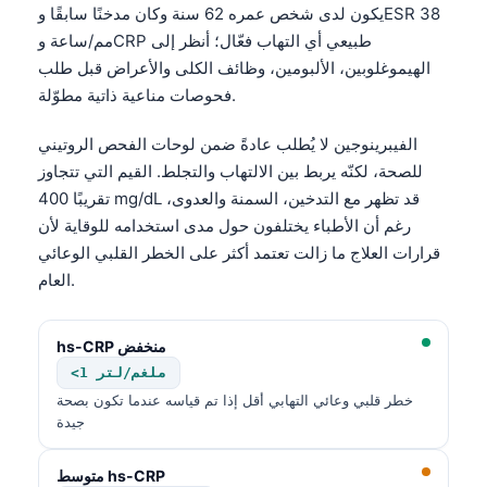
يكون لدى شخص عمره 62 سنة وكان مدخنًا سابقًا وESR 38
مم/ساعة وCRP طبيعي أي التهاب فعّال؛ أنظر إلى
الهيموغلوبين، الألبومين، وظائف الكلى والأعراض قبل طلب
فحوصات مناعية ذاتية مطوّلة.
الفيبرينوجين لا يُطلب عادةً ضمن لوحات الفحص الروتيني
للصحة، لكنّه يربط بين الالتهاب والتجلط. القيم التي تتجاوز
تقريبًا 400 mg/dL قد تظهر مع التدخين، السمنة والعدوى،
رغم أن الأطباء يختلفون حول مدى استخدامه للوقاية لأن
قرارات العلاج ما زالت تعتمد أكثر على الخطر القلبي الوعائي
العام.
hs-CRP منخفض
<1 ملغم/لتر
خطر قلبي وعائي التهابي أقل إذا تم قياسه عندما تكون بصحة
جيدة
متوسط hs-CRP