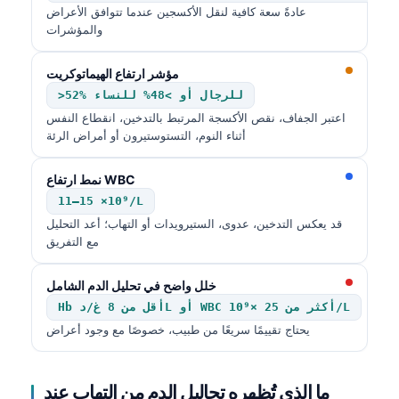
عادةً سعة كافية لنقل الأكسجين عندما تتوافق الأعراض
والمؤشرات
مؤشر ارتفاع الهيماتوكريت
>52% للرجال أو >48% للنساء
اعتبر الجفاف، نقص الأكسجة المرتبط بالتدخين، انقطاع النفس
أثناء النوم، التستوستيرون أو أمراض الرئة
نمط ارتفاع WBC
11–15 ×10⁹/L
قد يعكس التدخين، عدوى، الستيرويدات أو التهاب؛ أعد التحليل
مع التفريق
خلل واضح في تحليل الدم الشامل
Hb أقل من 8 غ/دL أو WBC أكثر من 25 ×10⁹/L
يحتاج تقييمًا سريعًا من طبيب، خصوصًا مع وجود أعراض
ما الذي تُظهره تحاليل الدم من التهاب عند