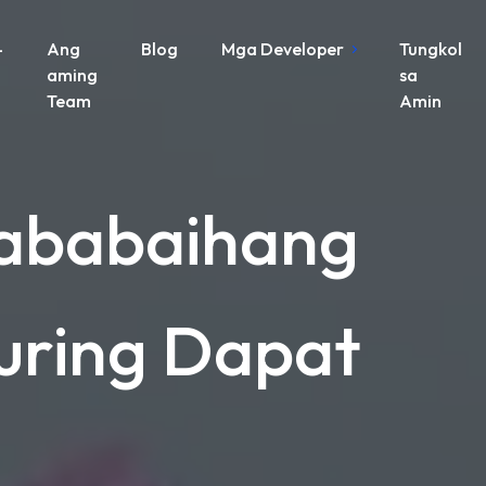
-
Ang
Blog
Mga Developer
Tungkol
aming
sa
Team
Amin
Kababaihang
uring Dapat