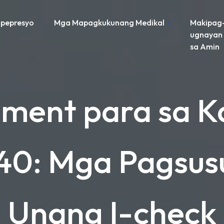
pepresyo
Mga Mapagkukunang Medikal
Makipag
ugnayan
sa Amin
ment para sa 
40: Mga Pagsus
Unang I-check