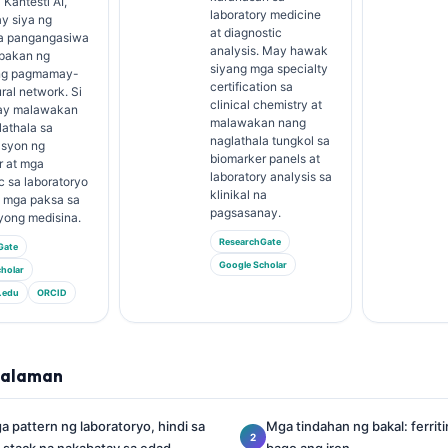
 Kantesti AI,
laboratory medicine
y siya ng
at diagnostic
 na pangangasiwa
analysis. May hawak
pakan ng
siyang mga specialty
ng pagmamay-
certification sa
ural network. Si
clinical chemistry at
n ay malawakan
malawakan nang
athala sa
naglathala tungkol sa
asyon ng
biomarker panels at
r at mga
laboratory analysis sa
c sa laboratoryo
klinikal na
a mga paksa sa
pagsasanay.
yong medisina.
ResearchGate
Gate
Google Scholar
holar
.edu
ORCID
lalaman
 pattern ng laboratoryo, hindi sa
Mga tindahan ng bakal: ferriti