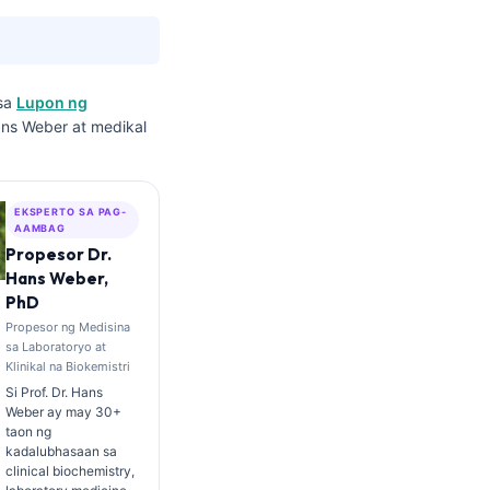
 sa
Lupon ng
ans Weber at medikal
EKSPERTO SA PAG-
AAMBAG
Propesor Dr.
Hans Weber,
PhD
Propesor ng Medisina
sa Laboratoryo at
Klinikal na Biokemistri
Si Prof. Dr. Hans
Weber ay may 30+
taon ng
kadalubhasaan sa
clinical biochemistry,