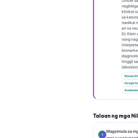
Gàidhlig
Officer sa
nagbibiga
Euskara
klinikal
sa katum
Македонски јазик
medikal 
ari na ne
Latviešu valoda
Dr. Klei
nang nagl
Galego
interpret
biomarke
অসমীয়া
diagnosti
සිංහල
hinggil s
laborator
سنڌي
Research
پښتو
Google Sc
Academia
Slovenčina
Hrvatski
Talaan ng mga Ni
Suomi
Magsimula sa mga
Қазақ тілі