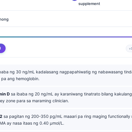
supplement
anong
d
v
baba ng 30 ng/mL kadalasang nagpapahiwatig ng nabawasang tind
l pa ang hemoglobin.
min D
sa ibaba ng 20 ng/mL ay karaniwang tinatrato bilang kakulan
ey zone para sa maraming clinician.
12
sa pagitan ng 200-350 pg/mL maaari pa ring maging functionally 
A ay nasa itaas ng 0.40 µmol/L.