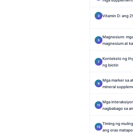
mga supplement 
Català
O‘zbekcha
Vitamin D: ang 
Українська
አማርኛ
Magnesium: mga 
magnesium at kal
Kiswahili
ភាសាខ្មែរ
Konteksto ng thy
ဗမာစာ
ng biotin
ไทย
Mga marker sa at
Tiếng Việt
mineral supplem
Bahasa Melayu
Mga interaksiyo
മലയാളം
nagbabago sa an
ಕನ್ನಡ
ગુજરાતી
Timing ng muling
ang oras matapo
தமிழ்