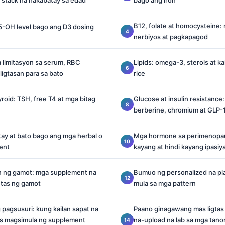
stack na nakabatay sa edad
bago ang iron
B12, folate at homocysteine:
25-OH level bago ang D3 dosing
nerbiyos at pagkapagod
limitasyon sa serum, RBC
Lipids: omega-3, sterols at ka
igtasan para sa bato
rice
roid: TSH, free T4 at mga bitag
Glucose at insulin resistance
berberine, chromium at GLP-
ay at bato bago ang mga herbal o
Mga hormone sa perimenopau
ent
kayang at hindi kayang ipasiy
n ng gamot: mga supplement na
Bumuo ng personalized na p
tas ng gamot
mula sa mga pattern
 pagsusuri: kung kailan sapat na
Paano ginagawang mas ligtas
s magsimula ng supplement
na-upload na lab sa mga tano