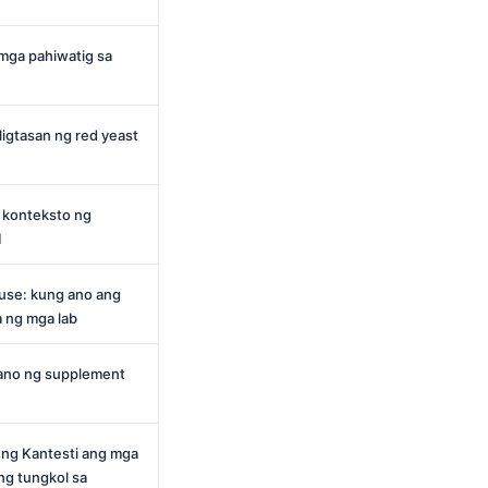
 mga pahiwatig sa
ligtasan ng red yeast
: konteksto ng
1
se: kung ano ang
a ng mga lab
lano ng supplement
 ng Kantesti ang mga
ng tungkol sa