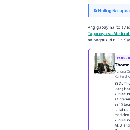
Frysk
🔄 Huling Na-upda
Esperanto
Беларуская мова
Ang gabay na ito ay 
Tagapayo sa Medikal 
Татар теле
na pagsusuri ni Dr. Sa
Кыргызча
ئۇيغۇرچە
PANGUN
Cebuano
Thomas
Punong Op
Basa Jawa
Kantesti A
ພາສາລາວ
Si Dr. Th
isang boa
Монгол
klinikal 
at interni
Afrikaans
sa 15 ta
sa labora
العربية المغربية
medisina 
klinikal 
Occitan
AI. Bilan