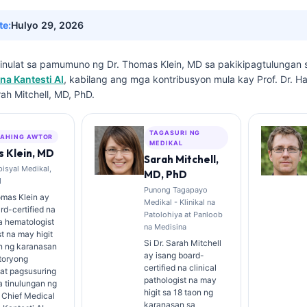
te:
Hulyo 29, 2026
isinulat sa pamumuno ng
Dr. Thomas Klein, MD
sa pakikipagtulungan
na Kantesti AI
, kabilang ang mga kontribusyon mula kay Prof. Dr. H
rah Mitchell, MD, PhD.
TAGASURI NG
AHING AWTOR
MEDIKAL
 Klein, MD
Sarah Mitchell,
isyal Medikal,
MD, PhD
I
Punong Tagapayo
omas Klein ay
Medikal - Klinikal na
rd-certified na
Patolohiya at Panloob
na hematologist
na Medisina
st na may higit
Si Dr. Sarah Mitchell
on ng karanasan
ay isang board-
toryong
certified na clinical
at pagsusuring
pathologist na may
na tinulungan ng
higit sa 18 taon ng
g Chief Medical
karanasan sa