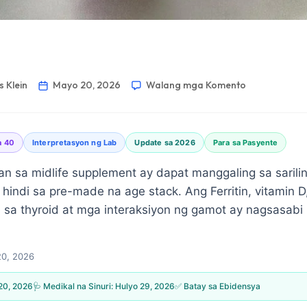
 Klein
Mayo 20, 2026
Walang mga Komento
a 40
Interpretasyon ng Lab
Update sa 2026
Para sa Pasyente
an sa midlife supplement ay dapat manggaling sa sarilin
, hindi sa pre-made na age stack. Ang Ferritin, vitamin 
ta sa thyroid at mga interaksiyon ng gamot ay nagsasab
0, 2026
20, 2026
🩺 Medikal na Sinuri:
Hulyo 29, 2026
✅ Batay sa Ebidensya