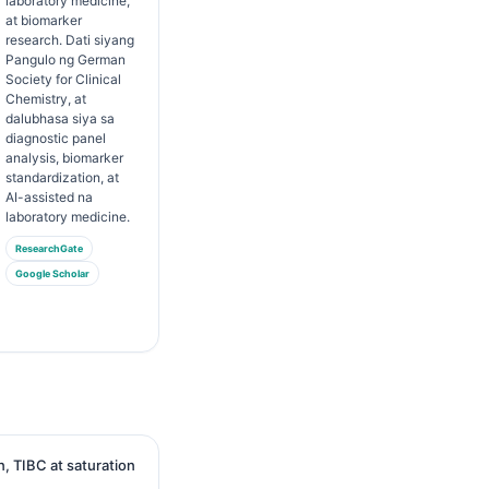
laboratory medicine,
at biomarker
research. Dati siyang
Pangulo ng German
Society for Clinical
Chemistry, at
dalubhasa siya sa
diagnostic panel
analysis, biomarker
standardization, at
AI-assisted na
laboratory medicine.
ResearchGate
Google Scholar
n, TIBC at saturation