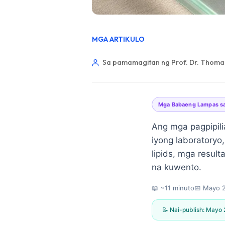
MGA ARTIKULO
Sa pamamagitan ng Prof. Dr. Thomas
Mga Babaeng Lampas s
Ang mga pagpipili
iyong laboratoryo
lipids, mga resul
na kuwento.
📖 ~11 minuto
📅
Mayo 2
Norsk bokmål
📝 Nai-publish:
Mayo 
Ślōnskŏ gŏdka