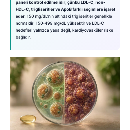
paneli kontrol edilmelidir; çünkü LDL-C, non-
தமிழ்
HDL-C, trigliseritler ve ApoB farklı seçimlere işaret
eder.
150 mg/dL’nin altındaki trigliseritler genellikle
తెలుగు
normaldir; 150-499 mg/dL yüksektir ve LDL-C
मराठी
hedefleri yalnızca yaşa değil, kardiyovasküler riske
bağlıdır.
اردو
বাংলা
Shqip
Magyar
Slovenščina
한국어
Polski
Lietuvių kalba
Русский
ქართული