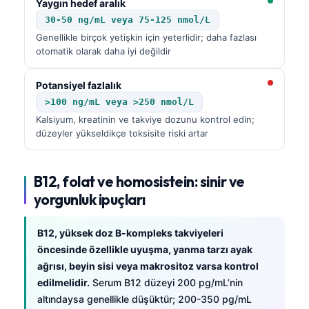
Yaygın hedef aralık
30-50 ng/mL veya 75-125 nmol/L
Genellikle birçok yetişkin için yeterlidir; daha fazlası
otomatik olarak daha iyi değildir
Potansiyel fazlalık
>100 ng/mL veya >250 nmol/L
Kalsiyum, kreatinin ve takviye dozunu kontrol edin;
düzeyler yükseldikçe toksisite riski artar
B12, folat ve homosistein: sinir ve
yorgunluk ipuçları
B12, yüksek doz B-kompleks takviyeleri
öncesinde özellikle uyuşma, yanma tarzı ayak
ağrısı, beyin sisi veya makrositoz varsa kontrol
edilmelidir.
Serum B12 düzeyi 200 pg/mL’nin
altındaysa genellikle düşüktür; 200-350 pg/mL