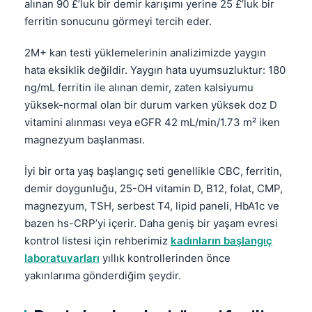
alınan 90 £’luk bir demir karışımı yerine 25 £’luk bir
ferritin sonucunu görmeyi tercih eder.
2M+ kan testi yüklemelerinin analizimizde yaygın
hata eksiklik değildir. Yaygın hata uyumsuzluktur: 180
ng/mL ferritin ile alınan demir, zaten kalsiyumu
yüksek-normal olan bir durum varken yüksek doz D
vitamini alınması veya eGFR 42 mL/min/1.73 m² iken
magnezyum başlanması.
İyi bir orta yaş başlangıç seti genellikle CBC, ferritin,
demir doygunluğu, 25-OH vitamin D, B12, folat, CMP,
magnezyum, TSH, serbest T4, lipid paneli, HbA1c ve
bazen hs-CRP’yi içerir. Daha geniş bir yaşam evresi
kontrol listesi için rehberimiz
kadınların başlangıç
laboratuvarları
yıllık kontrollerinden önce
yakınlarıma gönderdiğim şeydir.