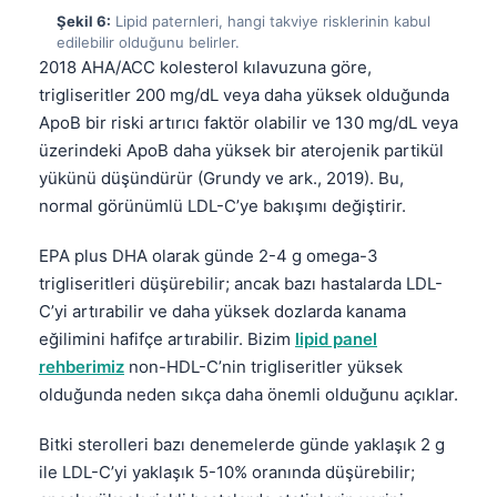
Čeština
Şekil 6:
Lipid paternleri, hangi takviye risklerinin kabul
edilebilir olduğunu belirler.
日本語
2018 AHA/ACC kolesterol kılavuzuna göre,
Eesti
trigliseritler 200 mg/dL veya daha yüksek olduğunda
Azərbaycan dili
ApoB bir riski artırıcı faktör olabilir ve 130 mg/dL veya
üzerindeki ApoB daha yüksek bir aterojenik partikül
Bosanski
yükünü düşündürür (Grundy ve ark., 2019). Bu,
Svenska
normal görünümlü LDL-C’ye bakışımı değiştirir.
Српски језик
EPA plus DHA olarak günde 2-4 g omega-3
Íslenska
trigliseritleri düşürebilir; ancak bazı hastalarda LDL-
Հայերեն
C’yi artırabilir ve daha yüksek dozlarda kanama
eğilimini hafifçe artırabilir. Bizim
lipid panel
Bahasa Indonesia
rehberimiz
non-HDL-C’nin trigliseritler yüksek
हिन्दी
olduğunda neden sıkça daha önemli olduğunu açıklar.
Nederlands
Bitki sterolleri bazı denemelerde günde yaklaşık 2 g
Dansk
ile LDL-C’yi yaklaşık 5-10% oranında düşürebilir;
Български