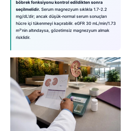
böbrek fonksiyonu kontrol edildikten sonra
seçilmelidir.
Serum magnezyum sıklıkla 1.7-2.2
mg/dL’dir; ancak düşük-normal serum sonuçları
hücre içi tükenmeyi kaçırabilir. eGFR 30 mL/min/1.73
m²’nin altındaysa, gözetimsiz magnezyum almak
risklidir.
Norsk bokmål
Ślōnskŏ gŏdka