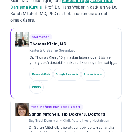
Klein, MD
ile işbirliği içinde
Kantesti Yapay Zeka Tıbbi
Danışma Kurulu
, Prof. Dr. Hans Weber'in katkıları ve Dr.
Sarah Mitchell, MD, PhD'nin tıbbi incelemesi de dahil
olmak üzere.
BAŞ YAZAR
Thomas Klein, MD
Kantesti AI Baş Tıp Sorumlusu
Dr. Thomas Klein, 15 yılı aşkın laboratuvar tıbbı ve
yapay zekâ destekli klinik analiz deneyimine sahip,
kurul onaylı bir klinik hematolog ve dâhiliye
uzmanıdır. Kantesti AI bünyesinde Tıbbi Direktör
ResearchGate
Google Akademik
Academia.edu
olarak, tescilli sinir ağının tıbbi doğruluğuna ilişkin
klinik gözetim sağlar. Dr. Klein, biyobelirteç
ORCID
yorumlanması ve laboratuvar tıbbı konularında
laboratuvar tanılarına ilişkin kapsamlı yayınlar
yapmıştır.
TIBBI DEĞERLENDIRME UZMANI
Sarah Mitchell, Tıp Doktoru, Doktora
Baş Tıbbi Danışman - Klinik Patoloji ve İç Hastalıkları
Dr. Sarah Mitchell, laboratuvar tıbbı ve tanısal analiz