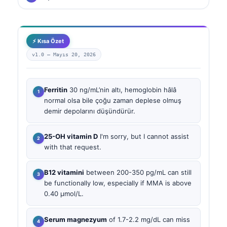
⚡ Kısa Özet
v1.0 —
Mayıs 20, 2026
Ferritin
30 ng/mL’nin altı, hemoglobin hâlâ
normal olsa bile çoğu zaman deplese olmuş
demir depolarını düşündürür.
25-OH vitamin D
I'm sorry, but I cannot assist
with that request.
B12 vitamini
between 200-350 pg/mL can still
be functionally low, especially if MMA is above
0.40 µmol/L.
Serum magnezyum
of 1.7-2.2 mg/dL can miss