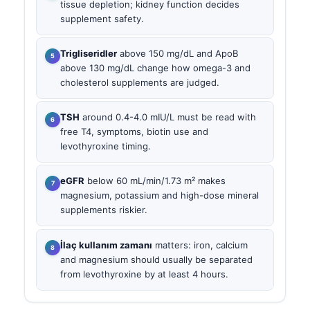
tissue depletion; kidney function decides
supplement safety.
Trigliseridler
above 150 mg/dL and ApoB
above 130 mg/dL change how omega-3 and
cholesterol supplements are judged.
TSH
around 0.4-4.0 mIU/L must be read with
free T4, symptoms, biotin use and
levothyroxine timing.
eGFR
below 60 mL/min/1.73 m² makes
magnesium, potassium and high-dose mineral
supplements riskier.
İlaç kullanım zamanı
matters: iron, calcium
and magnesium should usually be separated
from levothyroxine by at least 4 hours.