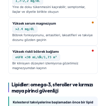
1,7-2,2 mg/dL
Català
Yine de doku tükenmesini kaçırabilir; semptomlar,
O‘zbekcha
ilaçlar ve diyetle birlikte okuyun
Українська
Yüksek serum magnezyum
አማርኛ
>2.4 mg/dL
Kiswahili
Böbrek fonksiyonunu, antasitleri, laksatifleri ve takviye
dozunu gözden geçirin
ភាសាខ្មែរ
ဗမာစာ
Yüksek riskli böbrek bağlamı
eGFR <30 mL/dk/1,73 m²
ไทย
Bir klinisyen düzeyleri izlemiyorsa gözetimsiz
Tagalog
magnezyumdan kaçının
Tiếng Việt
Bahasa Melayu
Lipidler: omega-3, steroller ve kırmızı
മലയാളം
maya pirinci güvenliği
ಕನ್ನಡ
Kolesterol takviyelerine başlamadan önce bir lipid
ગુજરાતી