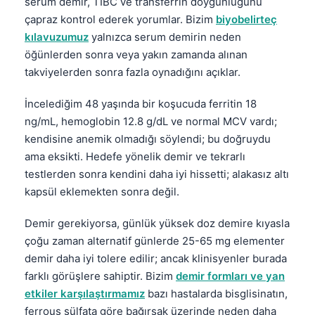
serum demir, TIBC ve transferrin doygunluğunu
çapraz kontrol ederek yorumlar. Bizim
biyobelirteç
kılavuzumuz
yalnızca serum demirin neden
öğünlerden sonra veya yakın zamanda alınan
takviyelerden sonra fazla oynadığını açıklar.
İncelediğim 48 yaşında bir koşucuda ferritin 18
ng/mL, hemoglobin 12.8 g/dL ve normal MCV vardı;
kendisine anemik olmadığı söylendi; bu doğruydu
ama eksikti. Hedefe yönelik demir ve tekrarlı
testlerden sonra kendini daha iyi hissetti; alakasız altı
kapsül eklemekten sonra değil.
Demir gerekiyorsa, günlük yüksek doz demire kıyasla
çoğu zaman alternatif günlerde 25-65 mg elementer
demir daha iyi tolere edilir; ancak klinisyenler burada
farklı görüşlere sahiptir. Bizim
demir formları ve yan
etkiler karşılaştırmamız
bazı hastalarda bisglisinatın,
ferrous sülfata göre bağırsak üzerinde neden daha