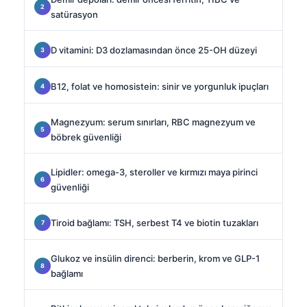
satürasyon
D vitamini: D3 dozlamasından önce 25-OH düzeyi
B12, folat ve homosistein: sinir ve yorgunluk ipuçları
Magnezyum: serum sınırları, RBC magnezyum ve
böbrek güvenliği
Lipidler: omega-3, steroller ve kırmızı maya pirinci
güvenliği
Tiroid bağlamı: TSH, serbest T4 ve biotin tuzakları
Glukoz ve insülin direnci: berberin, krom ve GLP-1
bağlamı