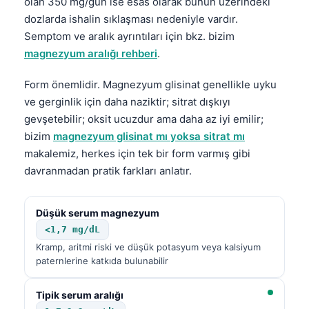
Gàidhlig
olan 350 mg/gün ise esas olarak bunun üzerindeki
dozlarda ishalin sıklaşması nedeniyle vardır.
Euskara
Semptom ve aralık ayrıntıları için bkz. bizim
Македонски јазик
magnezyum aralığı rehberi
.
Latviešu valoda
Form önemlidir. Magnezyum glisinat genellikle uyku
Galego
ve gerginlik için daha naziktir; sitrat dışkıyı
অসমীয়া
gevşetebilir; oksit ucuzdur ama daha az iyi emilir;
bizim
magnezyum glisinat mı yoksa sitrat mı
සිංහල
makalemiz, herkes için tek bir form varmış gibi
سنڌي
davranmadan pratik farkları anlatır.
پښتو
Düşük serum magnezyum
Slovenčina
<1,7 mg/dL
Kramp, aritmi riski ve düşük potasyum veya kalsiyum
Hrvatski
paternlerine katkıda bulunabilir
Suomi
Tipik serum aralığı
Қазақ тілі