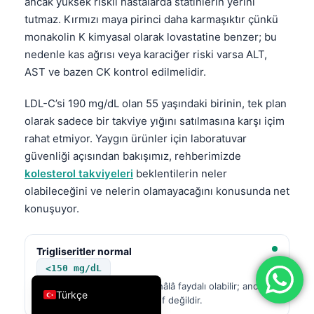
ancak yüksek riskli hastalarda statinlerin yerini
فارسی
tutmaz. Kırmızı maya pirinci daha karmaşıktır çünkü
monakolin K kimyasal olarak lovastatine benzer; bu
简体中文
nedenle kas ağrısı veya karaciğer riski varsa ALT,
Română
AST ve bazen CK kontrol edilmelidir.
Ελληνικά
LDL-C’si 190 mg/dL olan 55 yaşındaki birinin, tek plan
Português
olarak sadece bir takviye yığını satılmasına karşı içim
Español
rahat etmiyor. Yaygın ürünler için laboratuvar
güvenliği açısından bakışımız, rehberimizde
Italiano
kolesterol takviyeleri
beklentilerin neler
עִבְרִית
olabileceğini ve nelerin olamayacağını konusunda net
Français
konuşuyor.
العربية
Deutsch
Trigliseritler normal
<150 mg/dL
English
Omega-3, diyet kalitesi için hâlâ faydalı olabilir; ancak
Türkçe
trigliserid düşürme ana hedef değildir.