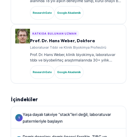
alanında 18 yılı aşkın deneyime sahip, kurul onaylı bir
klinik patologdur. Klinik kimya alanında uzmanlık
sertifikalarına sahiptir ve klinik uygulamada
ResearchGate
Google Akademik
biyobelirteç panelleri ile laboratuvar analizi üzerine
kapsamlı şekilde yayın yapmıştır.
KATKIDA BULUNAN UZMAN
Prof. Dr. Hans Weber, Doktora
Laboratuvar Tıbbi ve Klinik Biyokimya Profesörü
Prof. Dr. Hans Weber, klinik biyokimya, laboratuvar
tıbbı ve biyobelirteç araştırmalarında 30+ yıllık
uzmanlığa sahiptir. Alman Klinik Kimya Derneği’nin
eski Başkanıdır; tanısal panel analizi, biyobelirteç
ResearchGate
Google Akademik
standardizasyonu ve yapay zeka destekli laboratuvar
tıbbı alanlarında uzmanlaşmıştır.
İçindekiler
Yaşa dayalı takviye “stack”leri değil, laboratuvar
paternleriyle başlayın
Demir depoları: demir öncesi ferritin, TIBC ve