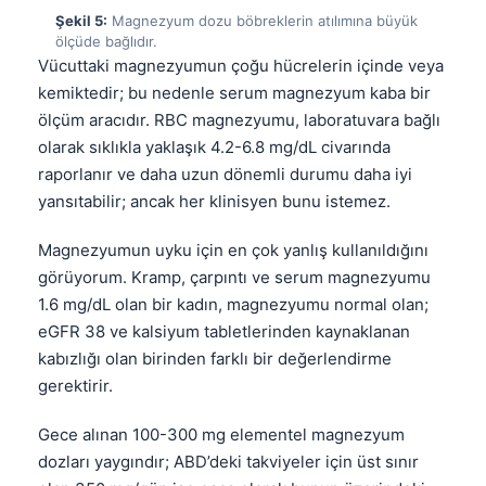
Şekil 5:
Magnezyum dozu böbreklerin atılımına büyük
Frysk
ölçüde bağlıdır.
Esperanto
Vücuttaki magnezyumun çoğu hücrelerin içinde veya
kemiktedir; bu nedenle serum magnezyum kaba bir
Беларуская мова
ölçüm aracıdır. RBC magnezyumu, laboratuvara bağlı
Татар теле
olarak sıklıkla yaklaşık 4.2-6.8 mg/dL civarında
Кыргызча
raporlanır ve daha uzun dönemli durumu daha iyi
yansıtabilir; ancak her klinisyen bunu istemez.
ئۇيغۇرچە
Cebuano
Magnezyumun uyku için en çok yanlış kullanıldığını
Basa Jawa
görüyorum. Kramp, çarpıntı ve serum magnezyumu
1.6 mg/dL olan bir kadın, magnezyumu normal olan;
ພາສາລາວ
eGFR 38 ve kalsiyum tabletlerinden kaynaklanan
Монгол
kabızlığı olan birinden farklı bir değerlendirme
Afrikaans
gerektirir.
العربية المغربية
Gece alınan 100-300 mg elementel magnezyum
Occitan
dozları yaygındır; ABD’deki takviyeler için üst sınır