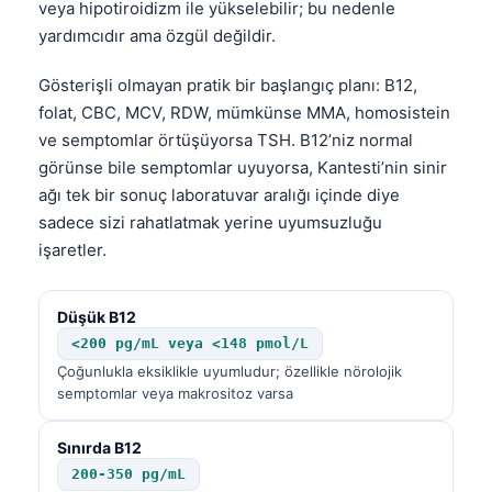
veya hipotiroidizm ile yükselebilir; bu nedenle
yardımcıdır ama özgül değildir.
Gösterişli olmayan pratik bir başlangıç planı: B12,
folat, CBC, MCV, RDW, mümkünse MMA, homosistein
ve semptomlar örtüşüyorsa TSH. B12’niz normal
görünse bile semptomlar uyuyorsa, Kantesti’nin sinir
ağı tek bir sonuç laboratuvar aralığı içinde diye
sadece sizi rahatlatmak yerine uyumsuzluğu
işaretler.
Düşük B12
<200 pg/mL veya <148 pmol/L
Çoğunlukla eksiklikle uyumludur; özellikle nörolojik
semptomlar veya makrositoz varsa
Sınırda B12
200-350 pg/mL