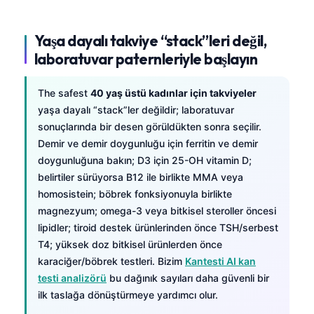
Yaşa dayalı takviye “stack”leri değil,
laboratuvar paternleriyle başlayın
The safest
40 yaş üstü kadınlar için takviyeler
yaşa dayalı “stack”ler değildir; laboratuvar
sonuçlarında bir desen görüldükten sonra seçilir.
Demir ve demir doygunluğu için ferritin ve demir
doygunluğuna bakın; D3 için 25-OH vitamin D;
belirtiler sürüyorsa B12 ile birlikte MMA veya
homosistein; böbrek fonksiyonuyla birlikte
magnezyum; omega-3 veya bitkisel steroller öncesi
lipidler; tiroid destek ürünlerinden önce TSH/serbest
T4; yüksek doz bitkisel ürünlerden önce
karaciğer/böbrek testleri. Bizim
Kantesti AI kan
testi analizörü
bu dağınık sayıları daha güvenli bir
ilk taslağa dönüştürmeye yardımcı olur.