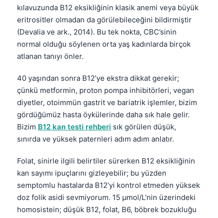
kılavuzunda B12 eksikliğinin klasik anemi veya büyük
eritrositler olmadan da görülebileceğini bildirmiştir
(Devalia ve ark., 2014). Bu tek nokta, CBC’sinin
normal olduğu söylenen orta yaş kadınlarda birçok
atlanan tanıyı önler.
40 yaşından sonra B12’ye ekstra dikkat gerekir;
çünkü metformin, proton pompa inhibitörleri, vegan
diyetler, otoimmün gastrit ve bariatrik işlemler, bizim
gördüğümüz hasta öykülerinde daha sık hale gelir.
Bizim
B12 kan testi rehberi
sık görülen düşük,
sınırda ve yüksek paternleri adım adım anlatır.
Folat, sinirle ilgili belirtiler sürerken B12 eksikliğinin
kan sayımı ipuçlarını gizleyebilir; bu yüzden
semptomlu hastalarda B12’yi kontrol etmeden yüksek
doz folik asidi sevmiyorum. 15 µmol/L’nin üzerindeki
homosistein; düşük B12, folat, B6, böbrek bozukluğu