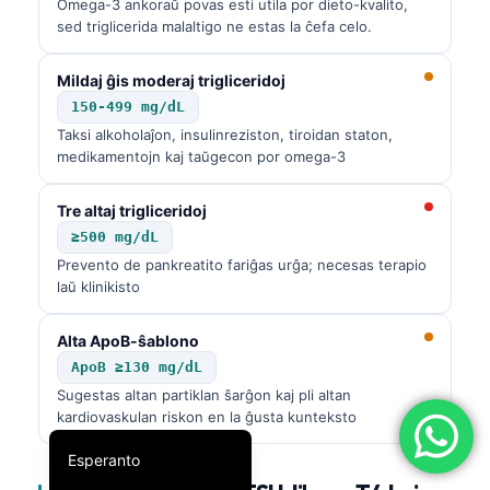
Omega-3 ankoraŭ povas esti utila por dieto-kvalito,
简体中文
sed triglicerida malaltigo ne estas la ĉefa celo.
Română
Mildaj ĝis moderaj trigliceridoj
Türkçe
150-499 mg/dL
Ελληνικά
Taksi alkoholaĵon, insulinreziston, tiroidan staton,
medikamentojn kaj taŭgecon por omega-3
Português
Español
Tre altaj trigliceridoj
≥500 mg/dL
Italiano
Prevento de pankreatito fariĝas urĝa; necesas terapio
עִבְרִית
laŭ klinikisto
Français
Alta ApoB-ŝablono
العربية
ApoB ≥130 mg/dL
Deutsch
Sugestas altan partiklan ŝarĝon kaj pli altan
kardiovaskulan riskon en la ĝusta kunteksto
English
Esperanto