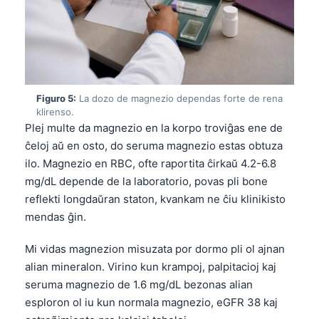
Figuro 5:
La dozo de magnezio dependas forte de rena
klirenso.
Plej multe da magnezio en la korpo troviĝas ene de
ĉeloj aŭ en osto, do seruma magnezio estas obtuza
ilo. Magnezio en RBC, ofte raportita ĉirkaŭ 4.2-6.8
mg/dL depende de la laboratorio, povas pli bone
reflekti longdaŭran staton, kvankam ne ĉiu klinikisto
mendas ĝin.
Mi vidas magnezion misuzata por dormo pli ol ajnan
alian mineralon. Virino kun krampoj, palpitacioj kaj
seruma magnezio de 1.6 mg/dL bezonas alian
Norsk bokmål
esploron ol iu kun normala magnezio, eGFR 38 kaj
Ślōnskŏ gŏdka