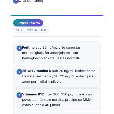
Oftaj Demandoj
⚡ Rapida Resumo
v1.0 —
Majo 20, 2026
Feritino
sub 30 ng/mL ofte sugestas
malplenigitajn fervendejojn eĉ kiam
hemoglobino ankoraŭ estas normala.
25-OH vitamino D
sub 20 ng/mL kutime estas
traktata kiel manko; 20–29 ng/mL estas griza
zono por multaj klinikistoj.
Vitamino B12
inter 200–350 pg/mL ankoraŭ
povas esti funkcie malalta, precipe se MMA
estas super 0.40 µmol/L.