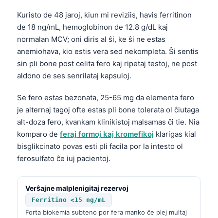
Kuristo de 48 jaroj, kiun mi reviziis, havis ferritinon
de 18 ng/mL, hemoglobinon de 12.8 g/dL kaj
normalan MCV; oni diris al ŝi, ke ŝi ne estas
anemiohava, kio estis vera sed nekompleta. Ŝi sentis
sin pli bone post celita fero kaj ripetaj testoj, ne post
aldono de ses senrilataj kapsuloj.
Se fero estas bezonata, 25-65 mg da elementa fero
je alternaj tagoj ofte estas pli bone tolerata ol ĉiutaga
alt-doza fero, kvankam klinikistoj malsamas ĉi tie. Nia
komparo de
feraj formoj kaj kromefikoj
klarigas kial
bisglikcinato povas esti pli facila por la intesto ol
ferosulfato ĉe iuj pacientoj.
Verŝajne malplenigitaj rezervoj
Ferritino <15 ng/mL
Forta biokemia subteno por fera manko ĉe plej multaj