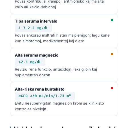
Euskara
Povas kontribui al krampoj, aritmiorisko kaj malaltaj
kalio aŭ kalcio-ŝablonoj
Македонски јазик
Latviešu valoda
Tipa seruma intervalo
1.7-2.2 mg/dL
Galego
Povas ankoraŭ maltrafi histan malplenigon; legu kune
অসমীয়া
kun simptomoj, medikamentoj kaj dieto
සිංහල
Alta seruma magnezio
سنڌي
>2.4 mg/dL
پښتو
Reviziu rena funkcio, antacidojn, laksigilojn kaj
suplementan dozon
Slovenčina
Alta-riska rena kunteksto
Hrvatski
eGFR <30 mL/min/1.73 m²
Evitu nesupervigitan magnezion krom se klinikisto
Suomi
kontrolas nivelojn
Қазақ тілі
Català