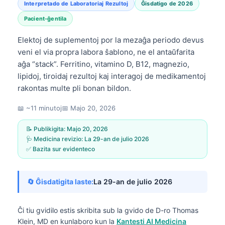
Interpretado de Laboratoriaj Rezultoj
Ĝisdatigo de 2026
Pacient-ĝentila
Elektoj de suplementoj por la mezaĝa periodo devus
veni el via propra labora ŝablono, ne el antaŭfarita
aĝa “stack”. Ferritino, vitamino D, B12, magnezio,
lipidoj, tiroidaj rezultoj kaj interagoj de medikamentoj
rakontas multe pli bonan bildon.
📖 ~11 minutoj
📅
Majo 20, 2026
📝 Publikigita:
Majo 20, 2026
🩺 Medicina revizio:
La 29-an de julio 2026
✅ Bazita sur evidenteco
🔄 Ĝisdatigita laste:
La 29-an de julio 2026
Ĉi tiu gvidilo estis skribita sub la gvido de
D-ro Thomas
Klein, MD
en kunlaboro kun la
Kantesti AI Medicina