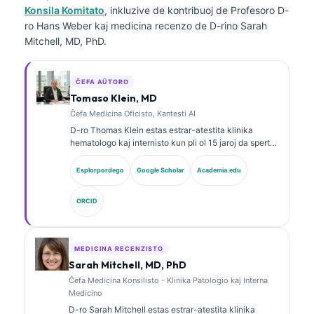
Konsila Komitato
, inkluzive de kontribuoj de Profesoro D-
ro Hans Weber kaj medicina recenzo de D-rino Sarah
Mitchell, MD, PhD.
ĈEFA AŬTORO
Tomaso Klein, MD
Ĉefa Medicina Oficisto, Kantesti AI
D-ro Thomas Klein estas estrar-atestita klinika
hematologo kaj internisto kun pli ol 15 jaroj da sperto
en laboratoria medicino kaj AI-helpita klinika analizo.
Kiel Ĉefa Medicina Oficiro ĉe Kantesti AI, li provizas
Esplorpordego
Google Scholar
Academia.edu
klinikan superrigardon pri la medicina precizeco de la
proprieta neŭrala reto. D-ro Klein publikigis vaste pri
ORCID
interpretado de biomarkiloj kaj laboratoria
diagnozado pri temoj de laboratoria medicino.
MEDICINA RECENZISTO
Sarah Mitchell, MD, PhD
Ĉefa Medicina Konsilisto - Klinika Patologio kaj Interna
Medicino
D-ro Sarah Mitchell estas estrar-atestita klinika