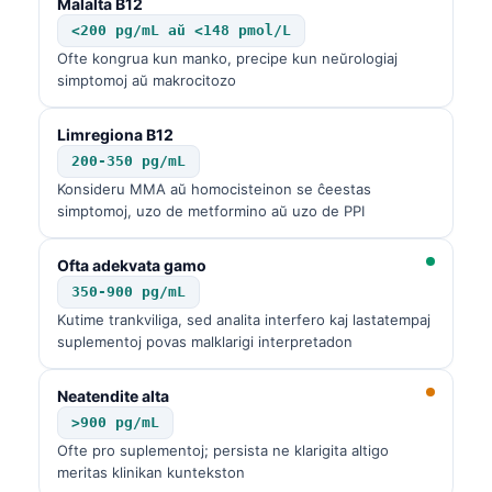
Malalta B12
<200 pg/mL aŭ <148 pmol/L
Ofte kongrua kun manko, precipe kun neŭrologiaj
simptomoj aŭ makrocitozo
Limregiona B12
200-350 pg/mL
Konsideru MMA aŭ homocisteinon se ĉeestas
simptomoj, uzo de metformino aŭ uzo de PPI
Ofta adekvata gamo
350-900 pg/mL
Kutime trankviliga, sed analita interfero kaj lastatempaj
suplementoj povas malklarigi interpretadon
Neatendite alta
>900 pg/mL
Ofte pro suplementoj; persista ne klarigita altigo
meritas klinikan kuntekston