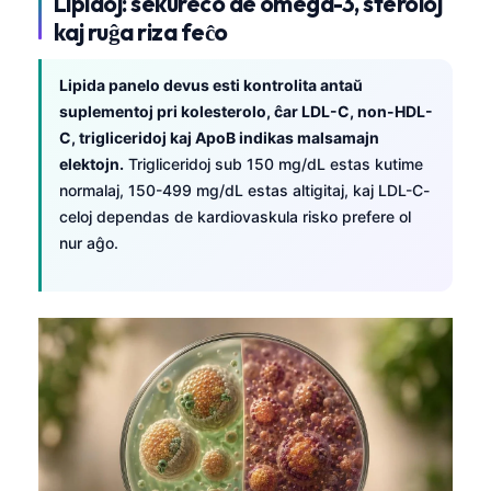
Lipidoj: sekureco de omega-3, steroloj
O‘zbekcha
kaj ruĝa riza feĉo
Українська
Lipida panelo devus esti kontrolita antaŭ
አማርኛ
suplementoj pri kolesterolo, ĉar LDL-C, non-HDL-
Kiswahili
C, trigliceridoj kaj ApoB indikas malsamajn
ភាសាខ្មែរ
elektojn.
Trigliceridoj sub 150 mg/dL estas kutime
normalaj, 150-499 mg/dL estas altigitaj, kaj LDL-C-
ဗမာစာ
celoj dependas de kardiovaskula risko prefere ol
ไทย
nur aĝo.
Tagalog
Tiếng Việt
Bahasa Melayu
മലയാളം
ಕನ್ನಡ
ગુજરાતી
தமிழ்