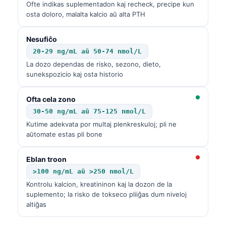
Ofte indikas suplementadon kaj recheck, precipe kun
osta doloro, malalta kalcio aŭ alta PTH
Nesufiĉo
20-29 ng/mL aŭ 50-74 nmol/L
La dozo dependas de risko, sezono, dieto,
sunekspozicio kaj osta historio
Ofta cela zono
30-50 ng/mL aŭ 75-125 nmol/L
Kutime adekvata por multaj plenkreskuloj; pli ne
aŭtomate estas pli bone
Eblan troon
>100 ng/mL aŭ >250 nmol/L
Kontrolu kalcion, kreatininon kaj la dozon de la
suplemento; la risko de tokseco pliiĝas dum niveloj
altiĝas