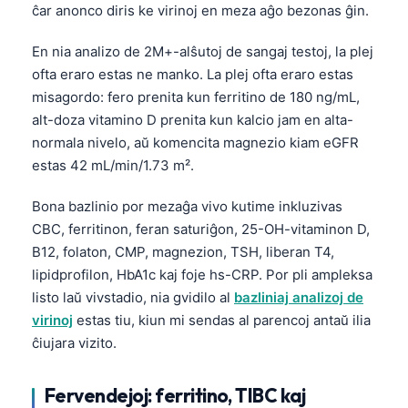
ĉar anonco diris ke virinoj en meza aĝo bezonas ĝin.
En nia analizo de 2M+-alŝutoj de sangaj testoj, la plej
ofta eraro estas ne manko. La plej ofta eraro estas
misagordo: fero prenita kun ferritino de 180 ng/mL,
alt-doza vitamino D prenita kun kalcio jam en alta-
normala nivelo, aŭ komencita magnezio kiam eGFR
estas 42 mL/min/1.73 m².
Bona bazlinio por mezaĝa vivo kutime inkluzivas
CBC, ferritinon, feran saturiĝon, 25-OH-vitaminon D,
B12, folaton, CMP, magnezion, TSH, liberan T4,
lipidprofilon, HbA1c kaj foje hs-CRP. Por pli ampleksa
listo laŭ vivstadio, nia gvidilo al
bazliniaj analizoj de
virinoj
estas tiu, kiun mi sendas al parencoj antaŭ ilia
ĉiujara vizito.
Fervendejoj: ferritino, TIBC kaj