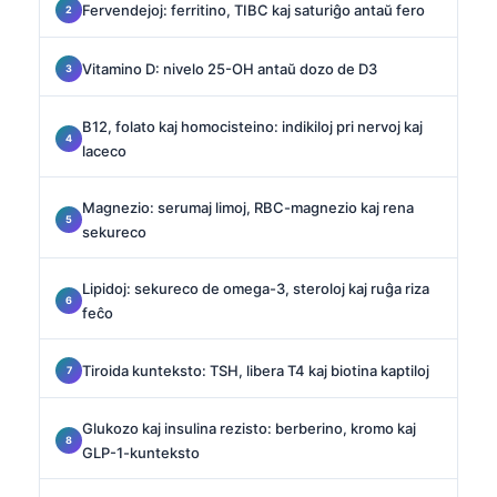
Fervendejoj: ferritino, TIBC kaj saturiĝo antaŭ fero
Vitamino D: nivelo 25-OH antaŭ dozo de D3
B12, folato kaj homocisteino: indikiloj pri nervoj kaj
laceco
Magnezio: serumaj limoj, RBC-magnezio kaj rena
sekureco
Lipidoj: sekureco de omega-3, steroloj kaj ruĝa riza
feĉo
Tiroida kunteksto: TSH, libera T4 kaj biotina kaptiloj
Glukozo kaj insulina rezisto: berberino, kromo kaj
GLP-1-kunteksto