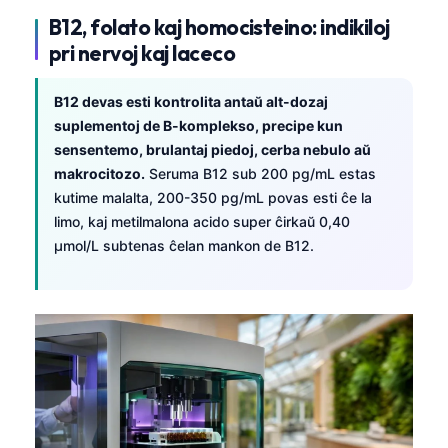
B12, folato kaj homocisteino: indikiloj
pri nervoj kaj laceco
B12 devas esti kontrolita antaŭ alt-dozaj
suplementoj de B-komplekso, precipe kun
sensentemo, brulantaj piedoj, cerba nebulo aŭ
makrocitozo.
Seruma B12 sub 200 pg/mL estas
kutime malalta, 200-350 pg/mL povas esti ĉe la
limo, kaj metilmalona acido super ĉirkaŭ 0,40
µmol/L subtenas ĉelan mankon de B12.