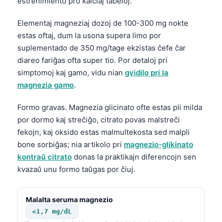
estreñimiento pro kalciaj tabeloj.
Frysk
Elementaj magneziaj dozoj de 100-300 mg nokte
Беларуская мова
estas oftaj, dum la usona supera limo por
Татар теле
suplementado de 350 mg/tage ekzistas ĉefe ĉar
Кыргызча
diareo fariĝas ofta super tio. Por detaloj pri
simptomoj kaj gamo, vidu nian
gvidilo pri la
ئۇيغۇرچە
magnezia gamo
.
Cebuano
Formo gravas. Magnezia glicinato ofte estas pli milda
Basa Jawa
por dormo kaj streĉiĝo, citrato povas malstreĉi
ພາສາລາວ
fekojn, kaj oksido estas malmultekosta sed malpli
Монгол
bone sorbiĝas; nia artikolo pri
magnezio-glikinato
kontraŭ citrato
donas la praktikajn diferencojn sen
Afrikaans
kvazaŭ unu formo taŭgas por ĉiuj.
العربية المغربية
Occitan
Malalta seruma magnezio
Gàidhlig
<1,7 mg/dL