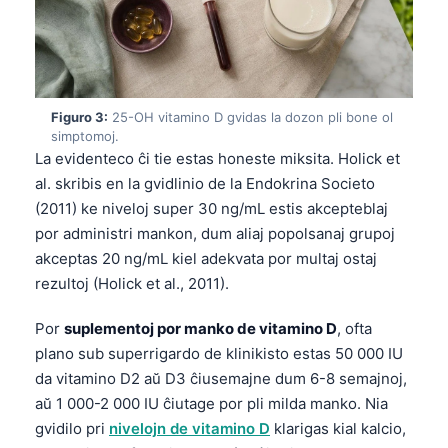
Figuro 3:
25-OH vitamino D gvidas la dozon pli bone ol
simptomoj.
La evidenteco ĉi tie estas honeste miksita. Holick et
al. skribis en la gvidlinio de la Endokrina Societo
(2011) ke niveloj super 30 ng/mL estis akcepteblaj
por administri mankon, dum aliaj popolsanaj grupoj
akceptas 20 ng/mL kiel adekvata por multaj ostaj
rezultoj (Holick et al., 2011).
Por
suplementoj por manko de vitamino D
, ofta
plano sub superrigardo de klinikisto estas 50 000 IU
da vitamino D2 aŭ D3 ĉiusemajne dum 6-8 semajnoj,
aŭ 1 000-2 000 IU ĉiutage por pli milda manko. Nia
gvidilo pri
nivelojn de vitamino D
klarigas kial kalcio,