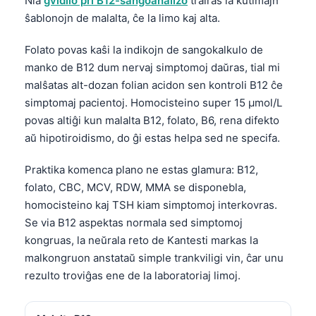
Nia
gvidilo pri B12-sangoanalizo
trairas la kutimajn
ŝablonojn de malalta, ĉe la limo kaj alta.
Folato povas kaŝi la indikojn de sangokalkulo de
manko de B12 dum nervaj simptomoj daŭras, tial mi
malŝatas alt-dozan folian acidon sen kontroli B12 ĉe
simptomaj pacientoj. Homocisteino super 15 µmol/L
povas altiĝi kun malalta B12, folato, B6, rena difekto
aŭ hipotiroidismo, do ĝi estas helpa sed ne specifa.
Praktika komenca plano ne estas glamura: B12,
folato, CBC, MCV, RDW, MMA se disponebla,
homocisteino kaj TSH kiam simptomoj interkovras.
Se via B12 aspektas normala sed simptomoj
kongruas, la neŭrala reto de Kantesti markas la
malkongruon anstataŭ simple trankviligi vin, ĉar unu
rezulto troviĝas ene de la laboratoriaj limoj.