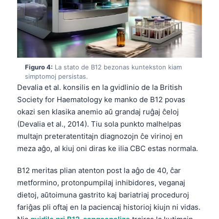
Figuro 4:
La stato de B12 bezonas kuntekston kiam
simptomoj persistas.
Devalia et al. konsilis en la gvidlinio de la British
Society for Haematology ke manko de B12 povas
okazi sen klasika anemio aŭ grandaj ruĝaj ĉeloj
(Devalia et al., 2014). Tiu sola punkto malhelpas
multajn preteratentitajn diagnozojn ĉe virinoj en
meza aĝo, al kiuj oni diras ke ilia CBC estas normala.
B12 meritas plian atenton post la aĝo de 40, ĉar
metformino, protonpumpilaj inhibidores, veganaj
dietoj, aŭtoimuna gastrito kaj bariatriaj proceduroj
fariĝas pli oftaj en la paciencaj historioj kiujn ni vidas.