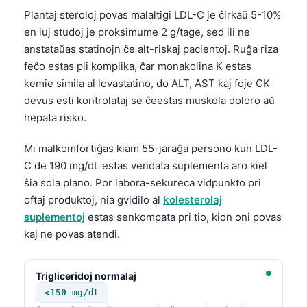
日本語
Plantaj steroloj povas malaltigi LDL-C je ĉirkaŭ 5-10%
Eesti
en iuj studoj je proksimume 2 g/tage, sed ili ne
anstataŭas statinojn ĉe alt-riskaj pacientoj. Ruĝa riza
Azərbaycan dili
feĉo estas pli komplika, ĉar monakolina K estas
Bosanski
kemie simila al lovastatino, do ALT, AST kaj foje CK
Svenska
devus esti kontrolataj se ĉeestas muskola doloro aŭ
hepata risko.
Српски језик
Íslenska
Mi malkomfortiĝas kiam 55-jaraĝa persono kun LDL-
C de 190 mg/dL estas vendata suplementa aro kiel
Հայերեն
ŝia sola plano. Por labora-sekureca vidpunkto pri
Bahasa Indonesia
oftaj produktoj, nia gvidilo al
kolesterolaj
हिन्दी
suplementoj
estas senkompata pri tio, kion oni povas
Nederlands
kaj ne povas atendi.
Dansk
Trigliceridoj normalaj
Български
<150 mg/dL
فارسی