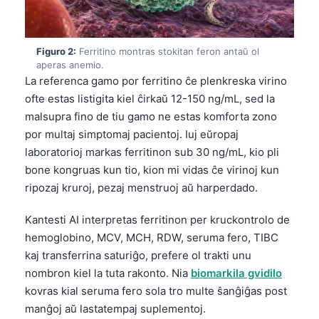
Figuro 2:
Ferritino montras stokitan feron antaŭ ol
aperas anemio.
La referenca gamo por ferritino ĉe plenkreska virino
ofte estas listigita kiel ĉirkaŭ 12-150 ng/mL, sed la
malsupra fino de tiu gamo ne estas komforta zono
por multaj simptomaj pacientoj. Iuj eŭropaj
laboratorioj markas ferritinon sub 30 ng/mL, kio pli
bone kongruas kun tio, kion mi vidas ĉe virinoj kun
ripozaj kruroj, pezaj menstruoj aŭ harperdado.
Kantesti AI interpretas ferritinon per kruckontrolo de
hemoglobino, MCV, MCH, RDW, seruma fero, TIBC
kaj transferrina saturiĝo, prefere ol trakti unu
nombron kiel la tuta rakonto. Nia
biomarkila gvidilo
kovras kial seruma fero sola tro multe ŝanĝiĝas post
manĝoj aŭ lastatempaj suplementoj.