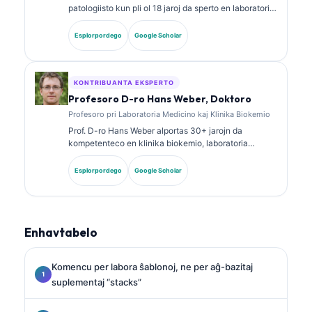
patologiisto kun pli ol 18 jaroj da sperto en laboratoria
medicino kaj diagnoza analizo. Ŝi havas specialajn
atestojn en klinika kemio kaj publikigis amplekse pri
Esplorpordego
Google Scholar
biomarkilaj paneloj kaj laboratoria analizo en klinika
praktiko.
KONTRIBUANTA EKSPERTO
Profesoro D-ro Hans Weber, Doktoro
Profesoro pri Laboratoria Medicino kaj Klinika Biokemio
Prof. D-ro Hans Weber alportas 30+ jarojn da
kompetenteco en klinika biokemio, laboratoria
medicino kaj biomarkila esplorado. Iama Prezidanto
de la Germana Societo por Klinika Kemio, li
Esplorpordego
Google Scholar
specialiĝas pri analizo de diagnozaj paneloj,
normigado de biomarkiloj, kaj AI-helpata laboratoria
medicino.
Enhavtabelo
Komencu per labora ŝablonoj, ne per aĝ-bazitaj
suplementaj “stacks”