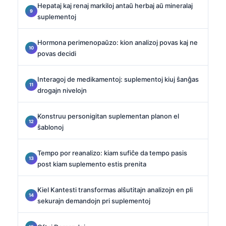
Hepataj kaj renaj markiloj antaŭ herbaj aŭ mineralaj
suplementoj
Hormona perimenopaŭzo: kion analizoj povas kaj ne
povas decidi
Interagoj de medikamentoj: suplementoj kiuj ŝanĝas
drogajn nivelojn
Konstruu personigitan suplementan planon el
ŝablonoj
Tempo por reanalizo: kiam sufiĉe da tempo pasis
post kiam suplemento estis prenita
Kiel Kantesti transformas alŝutitajn analizojn en pli
sekurajn demandojn pri suplementoj