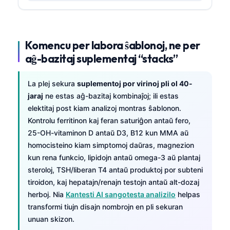
Komencu per labora ŝablonoj, ne per
aĝ-bazitaj suplementaj “stacks”
La plej sekura
suplementoj por virinoj pli ol 40-
jaraj
ne estas aĝ-bazitaj kombinaĵoj; ili estas
elektitaj post kiam analizoj montras ŝablonon.
Kontrolu ferritinon kaj feran saturiĝon antaŭ fero,
25-OH-vitaminon D antaŭ D3, B12 kun MMA aŭ
homocisteino kiam simptomoj daŭras, magnezion
kun rena funkcio, lipidojn antaŭ omega-3 aŭ plantaj
steroloj, TSH/liberan T4 antaŭ produktoj por subteni
tiroidon, kaj hepatajn/renajn testojn antaŭ alt-dozaj
herboj. Nia
Kantesti AI sangotesta analizilo
helpas
transformi tiujn disajn nombrojn en pli sekuran
unuan skizon.