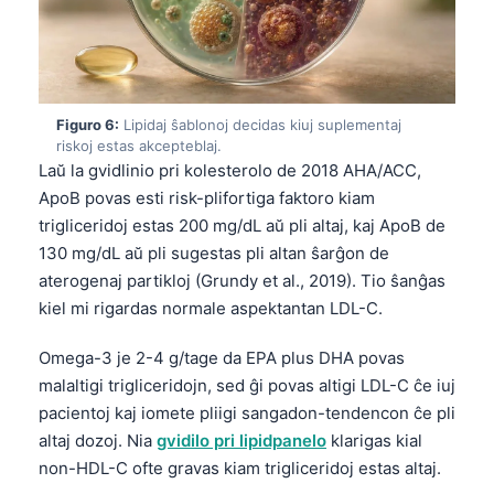
తెలుగు
मराठी
اردو
Figuro 6:
Lipidaj ŝablonoj decidas kiuj suplementaj
বাংলা
riskoj estas akcepteblaj.
Laŭ la gvidlinio pri kolesterolo de 2018 AHA/ACC,
Shqip
ApoB povas esti risk-plifortiga faktoro kiam
Magyar
trigliceridoj estas 200 mg/dL aŭ pli altaj, kaj ApoB de
Slovenščina
130 mg/dL aŭ pli sugestas pli altan ŝarĝon de
aterogenaj partikloj (Grundy et al., 2019). Tio ŝanĝas
한국어
kiel mi rigardas normale aspektantan LDL-C.
Polski
Omega-3 je 2-4 g/tage da EPA plus DHA povas
Lietuvių kalba
malaltigi trigliceridojn, sed ĝi povas altigi LDL-C ĉe iuj
Русский
pacientoj kaj iomete pliigi sangadon-tendencon ĉe pli
ქართული
altaj dozoj. Nia
gvidilo pri lipidpanelo
klarigas kial
non-HDL-C ofte gravas kiam trigliceridoj estas altaj.
Čeština