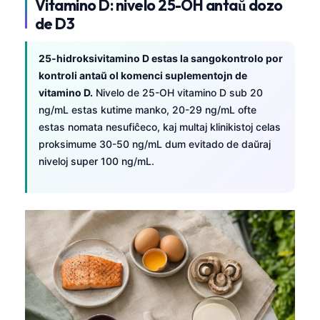
Vitamino D: nivelo 25-OH antaŭ dozo
de D3
25-hidroksivitamino D estas la sangokontrolo por
kontroli antaŭ ol komenci suplementojn de
vitamino D.
Nivelo de 25-OH vitamino D sub 20
ng/mL estas kutime manko, 20-29 ng/mL ofte
estas nomata nesufiĉeco, kaj multaj klinikistoj celas
proksimume 30-50 ng/mL dum evitado de daŭraj
niveloj super 100 ng/mL.