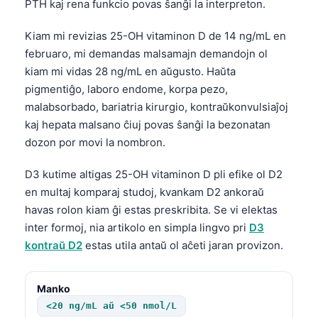
PTH kaj rena funkcio povas ŝanĝi la interpreton.
Kiam mi revizias 25-OH vitaminon D de 14 ng/mL en
februaro, mi demandas malsamajn demandojn ol
kiam mi vidas 28 ng/mL en aŭgusto. Haŭta
pigmentiĝo, laboro endome, korpa pezo,
malabsorbado, bariatria kirurgio, kontraŭkonvulsiaĵoj
kaj hepata malsano ĉiuj povas ŝanĝi la bezonatan
dozon por movi la nombron.
D3 kutime altigas 25-OH vitaminon D pli efike ol D2
en multaj komparaj studoj, kvankam D2 ankoraŭ
havas rolon kiam ĝi estas preskribita. Se vi elektas
inter formoj, nia artikolo en simpla lingvo pri
D3
kontraŭ D2
estas utila antaŭ ol aĉeti jaran provizon.
Manko
<20 ng/mL aŭ <50 nmol/L