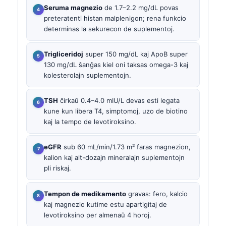
Seruma magnezio
de 1.7–2.2 mg/dL povas
preteratenti histan malplenigon; rena funkcio
determinas la sekurecon de suplementoj.
Trigliceridoj
super 150 mg/dL kaj ApoB super
130 mg/dL ŝanĝas kiel oni taksas omega-3 kaj
kolesterolajn suplementojn.
TSH
ĉirkaŭ 0.4–4.0 mIU/L devas esti legata
kune kun libera T4, simptomoj, uzo de biotino
kaj la tempo de levotiroksino.
eGFR
sub 60 mL/min/1.73 m² faras magnezion,
kalion kaj alt-dozajn mineralajn suplementojn
pli riskaj.
Tempon de medikamento
gravas: fero, kalcio
kaj magnezio kutime estu apartigitaj de
levotiroksino per almenaŭ 4 horoj.