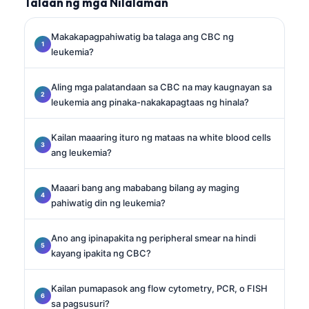
Talaan ng mga Nilalaman
Makakapagpahiwatig ba talaga ang CBC ng
leukemia?
Aling mga palatandaan sa CBC na may kaugnayan sa
leukemia ang pinaka-nakakapagtaas ng hinala?
Kailan maaaring ituro ng mataas na white blood cells
ang leukemia?
Maaari bang ang mababang bilang ay maging
pahiwatig din ng leukemia?
Ano ang ipinapakita ng peripheral smear na hindi
kayang ipakita ng CBC?
Kailan pumapasok ang flow cytometry, PCR, o FISH
sa pagsusuri?