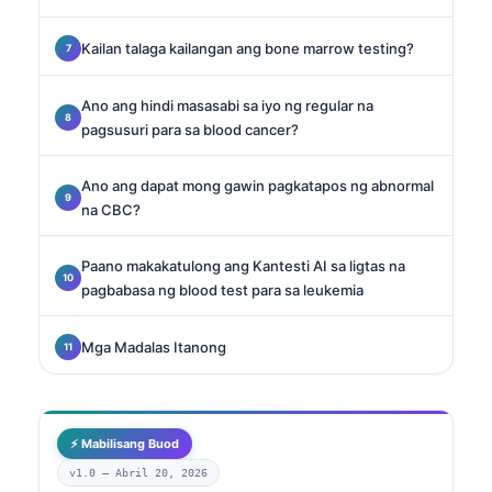
Kailan talaga kailangan ang bone marrow testing?
Ano ang hindi masasabi sa iyo ng regular na
pagsusuri para sa blood cancer?
Ano ang dapat mong gawin pagkatapos ng abnormal
na CBC?
Paano makakatulong ang Kantesti AI sa ligtas na
pagbabasa ng blood test para sa leukemia
Mga Madalas Itanong
⚡ Mabilisang Buod
v1.0 —
Abril 20, 2026