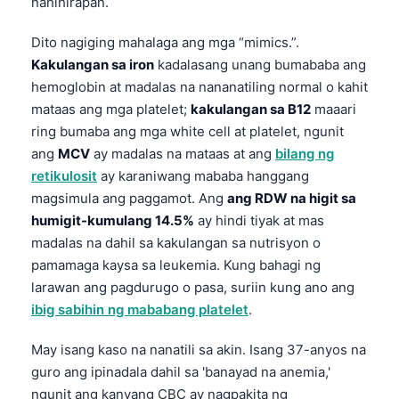
nahihirapan.
Dito nagiging mahalaga ang mga “mimics.”.
Kakulangan sa iron
kadalasang unang bumababa ang
hemoglobin at madalas na nananatiling normal o kahit
mataas ang mga platelet;
kakulangan sa B12
maaari
ring bumaba ang mga white cell at platelet, ngunit
ang
MCV
ay madalas na mataas at ang
bilang ng
retikulosit
ay karaniwang mababa hanggang
magsimula ang paggamot. Ang
ang RDW na higit sa
humigit-kumulang 14.5%
ay hindi tiyak at mas
madalas na dahil sa kakulangan sa nutrisyon o
pamamaga kaysa sa leukemia. Kung bahagi ng
larawan ang pagdurugo o pasa, suriin kung ano ang
ibig sabihin ng mababang platelet
.
May isang kaso na nanatili sa akin. Isang 37-anyos na
Norsk bokmål
guro ang ipinadala dahil sa 'banayad na anemia,'
Ślōnskŏ gŏdka
ngunit ang kanyang CBC ay nagpakita ng