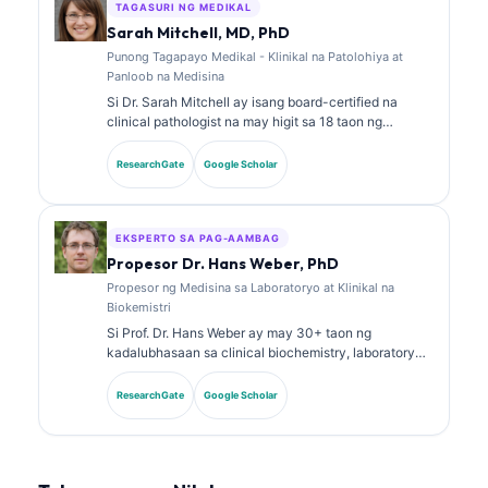
malawakan nang naglathala sa interpretasyon ng
TAGASURI NG MEDIKAL
biomarker at mga diagnostic sa laboratoryo hinggil sa
Sarah Mitchell, MD, PhD
mga paksa sa laboratoryong medisina.
Punong Tagapayo Medikal - Klinikal na Patolohiya at
Panloob na Medisina
Si Dr. Sarah Mitchell ay isang board-certified na
clinical pathologist na may higit sa 18 taon ng
karanasan sa laboratory medicine at diagnostic
analysis. May hawak siyang mga specialty
ResearchGate
Google Scholar
certification sa clinical chemistry at malawakan nang
naglathala tungkol sa biomarker panels at laboratory
analysis sa klinikal na pagsasanay.
EKSPERTO SA PAG-AAMBAG
Propesor Dr. Hans Weber, PhD
Propesor ng Medisina sa Laboratoryo at Klinikal na
Biokemistri
Si Prof. Dr. Hans Weber ay may 30+ taon ng
kadalubhasaan sa clinical biochemistry, laboratory
medicine, at biomarker research. Dati siyang Pangulo
ng German Society for Clinical Chemistry, at
ResearchGate
Google Scholar
dalubhasa siya sa diagnostic panel analysis,
biomarker standardization, at AI-assisted na
laboratory medicine.