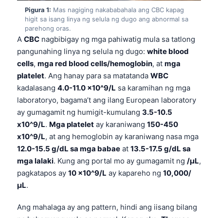
Pigura 1:
Mas nagiging nakababahala ang CBC kapag
higit sa isang linya ng selula ng dugo ang abnormal sa
parehong oras.
A
CBC
nagbibigay ng mga pahiwatig mula sa tatlong
pangunahing linya ng selula ng dugo:
white blood
cells
,
mga red blood cells/hemoglobin
, at
mga
platelet
. Ang hanay para sa matatanda
WBC
kadalasang
4.0-11.0 x10^9/L
sa karamihan ng mga
laboratoryo, bagama’t ang ilang European laboratory
ay gumagamit ng humigit-kumulang
3.5-10.5
x10^9/L
.
Mga platelet
ay karaniwang
150-450
x10^9/L
, at ang hemoglobin ay karaniwang nasa mga
12.0-15.5 g/dL sa mga babae
at
13.5-17.5 g/dL sa
mga lalaki
. Kung ang portal mo ay gumagamit ng
/µL
,
pagkatapos ay
10 x10^9/L
ay kapareho ng
10,000/
µL
.
Ang mahalaga ay ang pattern, hindi ang iisang bilang