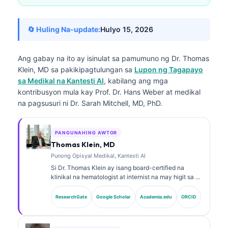
🔄 Huling Na-update:
Hulyo 15, 2026
Ang gabay na ito ay isinulat sa pamumuno ng
Dr. Thomas
Klein, MD
sa pakikipagtulungan sa
Lupon ng Tagapayo
sa Medikal na Kantesti AI
, kabilang ang mga
kontribusyon mula kay Prof. Dr. Hans Weber at medikal
na pagsusuri ni Dr. Sarah Mitchell, MD, PhD.
PANGUNAHING AWTOR
Thomas Klein, MD
Punong Opisyal Medikal, Kantesti AI
Si Dr. Thomas Klein ay isang board-certified na
klinikal na hematologist at internist na may higit sa 15
taon ng karanasan sa laboratoryong medisina at
pagsusuring klinikal na tinulungan ng AI. Bilang Chief
ResearchGate
Google Scholar
Academia.edu
ORCID
Medical Officer sa Kantesti AI, nagbibigay siya ng
klinikal na pangangasiwa sa katumpakan ng medikal
ng pagmamay-ari na neural network. Si Dr. Klein ay