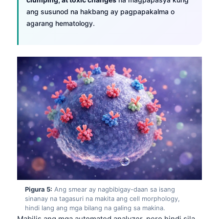
Gàidhlig
ang susunod na hakbang ay pagpapakalma o
Euskara
agarang hematology.
Македонски јазик
Latviešu valoda
Galego
অসমীয়া
සිංහල
سنڌي
پښتو
Slovenčina
Hrvatski
Pigura 5:
Ang smear ay nagbibigay-daan sa isang
Suomi
sinanay na tagasuri na makita ang cell morphology,
hindi lang ang mga bilang na galing sa makina.
Қазақ тілі
Mabilis ang mga automated analyzer, pero hindi sila