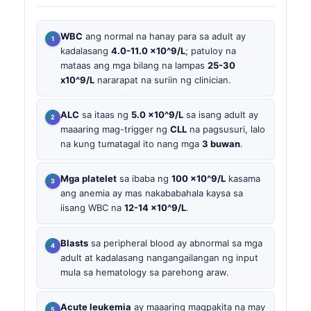
WBC
ang normal na hanay para sa adult ay
kadalasang
4.0-11.0 x10^9/L
; patuloy na
mataas ang mga bilang na lampas
25-30
x10^9/L
nararapat na suriin ng clinician.
ALC
sa itaas ng
5.0 x10^9/L
sa isang adult ay
maaaring mag-trigger ng
CLL
na pagsusuri, lalo
na kung tumatagal ito nang mga
3 buwan
.
Mga platelet
sa ibaba ng
100 x10^9/L
kasama
ang anemia ay mas nakababahala kaysa sa
iisang WBC na
12-14 x10^9/L
.
Blasts
sa peripheral blood ay abnormal sa mga
adult at kadalasang nangangailangan ng input
mula sa hematology sa parehong araw.
Acute leukemia
ay maaaring magpakita na may