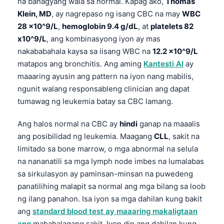
na bahagyang wala sa normal. Kapag ako,
Thomas
Klein, MD
, ay nagrepaso ng isang CBC na may
WBC
28 x10^9/L
,
hemoglobin 9.4 g/dL
, at
platelets 82
x10^9/L
, ang kombinasyong iyon ay mas
nakababahala kaysa sa iisang WBC na
12.2 x10^9/L
matapos ang bronchitis. Ang aming
Kantesti AI
ay
maaaring ayusin ang pattern na iyon nang mabilis,
ngunit walang responsableng clinician ang dapat
tumawag ng leukemia batay sa CBC lamang.
Ang halos normal na CBC ay
hindi
ganap na maaalis
ang posibilidad ng leukemia. Maagang
CLL
, sakit na
limitado sa bone marrow, o mga abnormal na selula
na nananatili sa mga lymph node imbes na lumalabas
sa sirkulasyon ay paminsan-minsan na puwedeng
panatilihing malapit sa normal ang mga bilang sa loob
ng ilang panahon. Isa iyon sa mga dahilan kung bakit
ang
standard blood test ay maaaring makaligtaan
ang
mahahalagang sakit. Iyon din ang dahilan kung