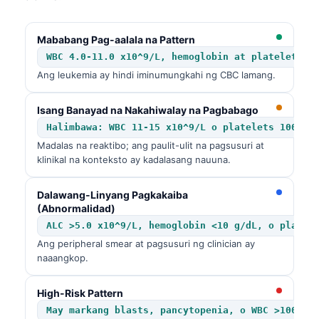
Mababang Pag-aalala na Pattern
WBC 4.0-11.0 x10^9/L, hemoglobin at platelets n
Ang leukemia ay hindi iminumungkahi ng CBC lamang.
Isang Banayad na Nakahiwalay na Pagbabago
Halimbawa: WBC 11-15 x10^9/L o platelets 100-15
Madalas na reaktibo; ang paulit-ulit na pagsusuri at
klinikal na konteksto ay kadalasang nauuna.
Dalawang-Linyang Pagkakaiba
(Abnormalidad)
ALC >5.0 x10^9/L, hemoglobin <10 g/dL, o platel
Ang peripheral smear at pagsusuri ng clinician ay
naaangkop.
High-Risk Pattern
May markang blasts, pancytopenia, o WBC >100 x1