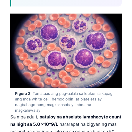
Pigura 2:
Tumataas ang pag-aalala sa leukemia kapag
ang mga white cell, hemoglobin, at platelets ay
nagbabago nang magkakasabay imbes na
magkahiwalay.
Sa mga adult,
patuloy na absolute lymphocyte count
na higit sa 5.0 x10^9/L
nararapat na bigyan ng mas
malapit na pagtingin, lalo na sa edad na higit sa 50.