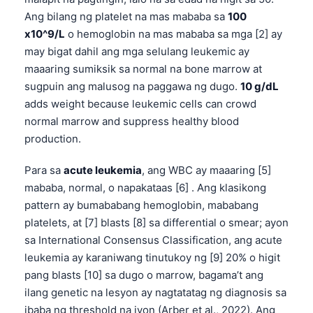
Ang bilang ng platelet na mas mababa sa
100
x10^9/L
o hemoglobin na mas mababa sa mga [2] ay
may bigat dahil ang mga selulang leukemic ay
maaaring sumiksik sa normal na bone marrow at
sugpuin ang malusog na paggawa ng dugo.
10 g/dL
adds weight because leukemic cells can crowd
normal marrow and suppress healthy blood
production.
Para sa
acute leukemia
, ang WBC ay maaaring [5]
mababa, normal, o napakataas [6] . Ang klasikong
pattern ay bumababang hemoglobin, mababang
platelets, at [7] blasts [8] sa differential o smear; ayon
sa International Consensus Classification, ang acute
leukemia ay karaniwang tinutukoy ng [9] 20% o higit
pang blasts [10] sa dugo o marrow, bagama’t ang
ilang genetic na lesyon ay nagtatatag ng diagnosis sa
ibaba ng threshold na iyon (Arber et al., 2022). Ang