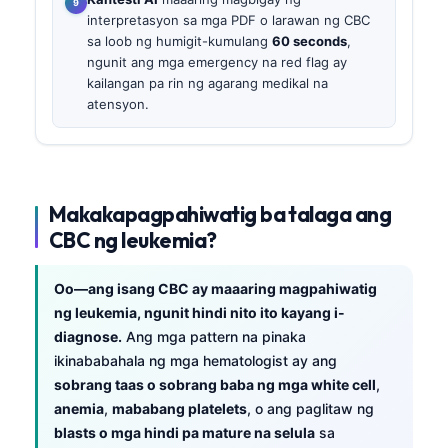
interpretasyon sa mga PDF o larawan ng CBC
sa loob ng humigit-kumulang
60 seconds
,
ngunit ang mga emergency na red flag ay
kailangan pa rin ng agarang medikal na
atensyon.
Makakapagpahiwatig ba talaga ang
CBC ng leukemia?
Oo—ang isang CBC ay maaaring magpahiwatig
ng leukemia, ngunit hindi nito ito kayang i-
diagnose.
Ang mga pattern na pinaka
ikinababahala ng mga hematologist ay ang
sobrang taas o sobrang baba ng mga white cell
,
anemia
,
mababang platelets
, o ang paglitaw ng
blasts o mga hindi pa mature na selula
sa