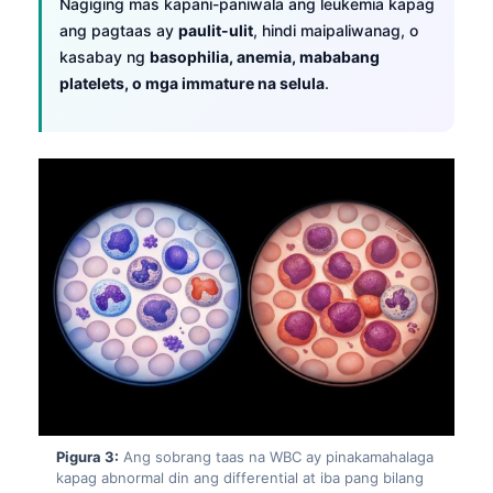
Nagiging mas kapani-paniwala ang leukemia kapag
ang pagtaas ay
paulit-ulit
, hindi maipaliwanag, o
kasabay ng
basophilia, anemia, mababang
platelets, o mga immature na selula
.
Pigura 3:
Ang sobrang taas na WBC ay pinakamahalaga
kapag abnormal din ang differential at iba pang bilang