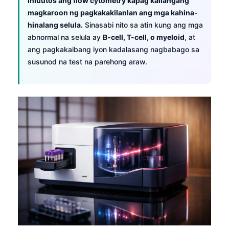
Iniuutos ang flow cytometry kapag kailangang
日本語
magkaroon ng pagkakakilanlan ang mga kahina-
Eesti
hinalang selula.
Sinasabi nito sa atin kung ang mga
abnormal na selula ay
B-cell, T-cell, o myeloid
, at
Azərbaycan dili
ang pagkakaibang iyon kadalasang nagbabago sa
Bosanski
susunod na test na parehong araw.
Svenska
Српски језик
Íslenska
Հայերեն
Bahasa Indonesia
हिन्दी
Nederlands
Dansk
Български
فارسی