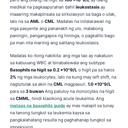
medikal na pagkaapurahan dahil
leukostasis
ay
maaaring makapinsala sa sirkulasyon sa baga o utak,
lalo na sa
AML
o
CML
. Madalas na inilalarawan ng
mga pasyente ang pananakit ng ulo, malabong
paningin, pangangapos ng hininga, o pagkalito bago
pa man nila marinig ang salitang leukostasis.
Madalas ko itong nakikita: ang mga tao ay nakatuon
sa kabuuang WBC at binabalewala ang subtype.
Basophils na higit sa 0.2 x10^9/L
o higit pa sa halos
2%
ng mga leukocytes, lalo na kung may left shift, na
nagtutulak sa akin na
CML
magpasuri.
1.0 x10^9/L
para sa
3 buwan
Ang patuloy na monocytes na higit
sa
CMML
, hindi klasikong acute leukemia. Ang
mataas na basophils guide
ay mas malapit sa tunay
na tanong tungkol sa leukemia kaysa sa
pangkalahatang resulta ng paghahanap tungkol sa
impeksiyon.