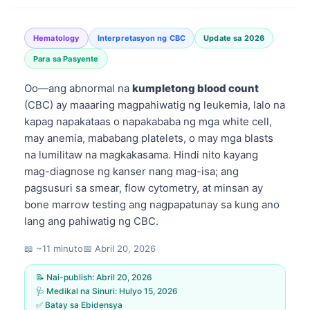
Hematology
Interpretasyon ng CBC
Update sa 2026
Para sa Pasyente
Oo—ang abnormal na
kumpletong blood count
(CBC) ay maaaring magpahiwatig ng leukemia, lalo na
kapag napakataas o napakababa ng mga white cell,
may anemia, mababang platelets, o may mga blasts
na lumilitaw na magkakasama. Hindi nito kayang
mag-diagnose ng kanser nang mag-isa; ang
pagsusuri sa smear, flow cytometry, at minsan ay
bone marrow testing ang nagpapatunay sa kung ano
lang ang pahiwatig ng CBC.
📖 ~11 minuto
📅
Abril 20, 2026
📝 Nai-publish:
Abril 20, 2026
🩺 Medikal na Sinuri:
Hulyo 15, 2026
✅ Batay sa Ebidensya