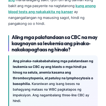
bakit ang mga pasyente na nagtatanong
kung anong
blood tests ang nakakakita ng kanser
ay
nangangailangan ng masusing sagot, hindi ng
pangakong oo o hindi.
Aling mga palatandaan sa CBC na may
kaugnayan sa leukemia ang pinaka-
nakakapagtaas ng hinala?
Ang pinaka-nakababahalang mga palatandaan ng
leukemia sa CBC ay ang blasts o mga hindi pa
hinog na selula, anemia kasama ang
thrombocytopenia, at patuloy na lymphocytosis o
basophilia.
Karaniwan ang isang beses na
bahagyang mataas na WBC pagkatapos ng
impeksiyon. Ang nagambalang three-line CBC ay
hindi.