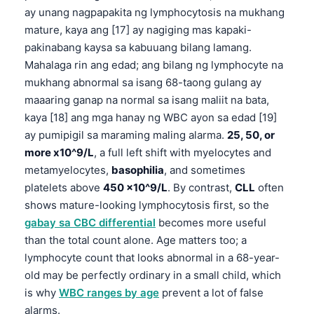
ay unang nagpapakita ng lymphocytosis na mukhang
mature, kaya ang [17] ay nagiging mas kapaki-
pakinabang kaysa sa kabuuang bilang lamang.
Mahalaga rin ang edad; ang bilang ng lymphocyte na
mukhang abnormal sa isang 68-taong gulang ay
maaaring ganap na normal sa isang maliit na bata,
kaya [18] ang mga hanay ng WBC ayon sa edad [19]
ay pumipigil sa maraming maling alarma.
25, 50, or
more x10^9/L
, a full left shift with myelocytes and
metamyelocytes,
basophilia
, and sometimes
platelets above
450 x10^9/L
. By contrast,
CLL
often
shows mature-looking lymphocytosis first, so the
gabay sa CBC differential
becomes more useful
than the total count alone. Age matters too; a
lymphocyte count that looks abnormal in a 68-year-
old may be perfectly ordinary in a small child, which
is why
WBC ranges by age
prevent a lot of false
alarms.