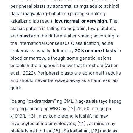
peripheral blasts ay abnormal sa mga adulto at hindi
dapat ipagwalang-bahala na parang simpleng
kakaibang lab result.
low, normal, or very high
. The
classic pattern is falling hemoglobin, low platelets,
and
blasts
on the differential or smear; according to
the International Consensus Classification, acute
leukemia is usually defined by
20% or more blasts
in
blood or marrow, although some genetic lesions
establish the diagnosis below that threshold (Arber
et al., 2022). Peripheral blasts are abnormal in adults
and should never be waved away as a harmless lab
quirk.
Iba ang “pakiramdam” ng CML. Nag-aalala tayo kapag
ang mga bilang ng WBC ay [12] 25, 50, o higit pa
x10^9/L [13] , may kumpletong left shift na may
myelocytes at metamyelocytes, [14] , at minsan ay
platelets na higit sa [15] . Sa kaibahan, [16] madalas