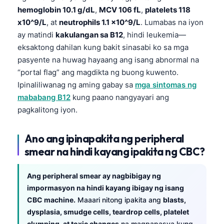
hemoglobin 10.1 g/dL
,
MCV 106 fL
,
platelets 118
Frysk
x10^9/L
, at
neutrophils 1.1 x10^9/L
. Lumabas na iyon
Esperanto
ay matindi
kakulangan sa B12
, hindi leukemia—
Беларуская мова
eksaktong dahilan kung bakit sinasabi ko sa mga
pasyente na huwag hayaang ang isang abnormal na
Татар теле
“portal flag” ang magdikta ng buong kuwento.
Кыргызча
Ipinaliliwanag ng aming gabay sa
mga sintomas ng
ئۇيغۇرچە
mababang B12
kung paano nangyayari ang
Cebuano
pagkalitong iyon.
Basa Jawa
Ano ang ipinapakita ng peripheral
ພາສາລາວ
smear na hindi kayang ipakita ng CBC?
Монгол
Afrikaans
Ang peripheral smear ay nagbibigay ng
impormasyon na hindi kayang ibigay ng isang
العربية المغربية
CBC machine.
Maaari nitong ipakita ang
blasts,
Occitan
dysplasia, smudge cells, teardrop cells, platelet
clumping, at toxic changes
na magpapasya kung