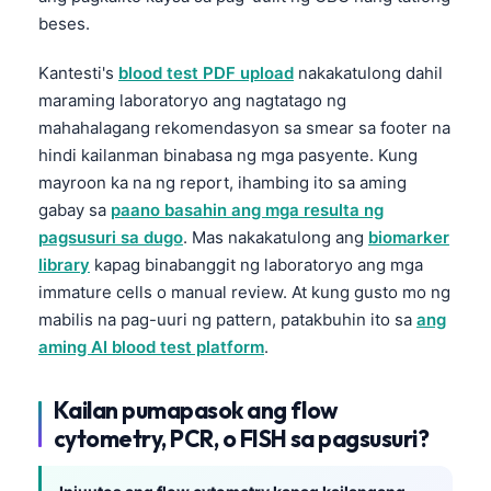
beses.
తెలుగు
मराठी
Kantesti's
blood test PDF upload
nakakatulong dahil
maraming laboratoryo ang nagtatago ng
اردو
mahahalagang rekomendasyon sa smear sa footer na
বাংলা
hindi kailanman binabasa ng mga pasyente. Kung
Shqip
mayroon ka na ng report, ihambing ito sa aming
gabay sa
paano basahin ang mga resulta ng
Magyar
pagsusuri sa dugo
. Mas nakakatulong ang
biomarker
Slovenščina
library
kapag binabanggit ng laboratoryo ang mga
한국어
immature cells o manual review. At kung gusto mo ng
mabilis na pag-uuri ng pattern, patakbuhin ito sa
ang
Polski
aming AI blood test platform
.
Lietuvių kalba
Русский
Kailan pumapasok ang flow
ქართული
cytometry, PCR, o FISH sa pagsusuri?
Čeština