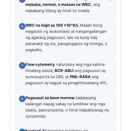
mababa, normal, o mataas na WBC
; ang
mababang bilang ay hindi ito inaalis.
WBC na higit sa 100 x10^9/L
Maaari itong
magdulot ng leukostasis at nangangailangan
ng agarang pagsusuri, lalo na kung may
pananakit ng ulo, pangangapos ng hininga, o
pagkalito.
Flow cytometry
natutukoy ang mga kahina-
hinalang selula;
BCR-ABL1
ang pagsusuri ay
sumusuporta sa CML at
PML-RARA
ang
pagsusuri ay kagyat sa pinaghihinalaang APL.
Pagsusuri sa bone marrow
kadalasang
kailangan kapag sabay na lumilitaw ang mga
blasts, pancytopenia, o hindi maipaliwanag na
cytopenias.
Kantesti AI
maaaring magbigay ng