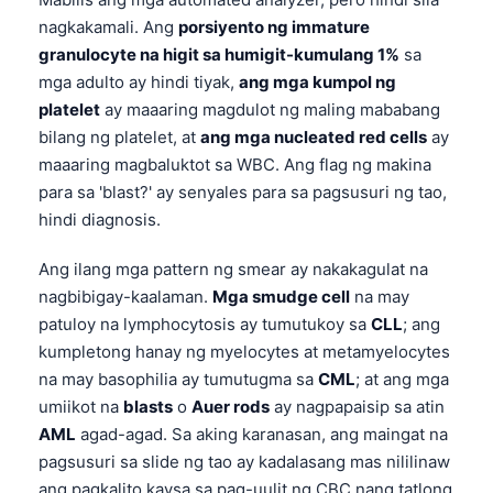
Català
nagkakamali. Ang
porsiyento ng immature
O‘zbekcha
granulocyte na higit sa humigit-kumulang 1%
sa
mga adulto ay hindi tiyak,
ang mga kumpol ng
Українська
platelet
ay maaaring magdulot ng maling mababang
አማርኛ
bilang ng platelet, at
ang mga nucleated red cells
ay
Kiswahili
maaaring magbaluktot sa WBC. Ang flag ng makina
para sa 'blast?' ay senyales para sa pagsusuri ng tao,
ភាសាខ្មែរ
hindi diagnosis.
ဗမာစာ
Ang ilang mga pattern ng smear ay nakakagulat na
ไทย
nagbibigay-kaalaman.
Mga smudge cell
na may
Tiếng Việt
patuloy na lymphocytosis ay tumutukoy sa
CLL
; ang
Bahasa Melayu
kumpletong hanay ng myelocytes at metamyelocytes
na may basophilia ay tumutugma sa
CML
; at ang mga
മലയാളം
umiikot na
blasts
o
Auer rods
ay nagpapaisip sa atin
ಕನ್ನಡ
AML
agad-agad. Sa aking karanasan, ang maingat na
ગુજરાતી
pagsusuri sa slide ng tao ay kadalasang mas nililinaw
ang pagkalito kaysa sa pag-uulit ng CBC nang tatlong
தமிழ்