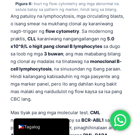
Pigura 6:
Inuri ng flow cytometry ang mga abnormal na
简体中文
selula batay sa pattern ng marker, hindi lang sa bilang.
Ang patuloy na lymphocytosis, mga circulating blasts,
Română
o isang smear na mukhang clonal ay karaniwang
Türkçe
nagti-trigger ng
flow cytometry
. Sa modernong
Ελληνικά
praktis,
CLL
karaniwang nangangailangan ng
5.0
x10^9/L o higit pang clonal B lymphocytes
sa dugo
Português
sa loob ng mga
3 buwan
; ang mas mababang bilang
Español
ng clonal ay madalas na tinatawag na
monoclonal B-
Italiano
cell lymphocytosis
, na sinusundan ng ibang paraan.
Hindi kailangang kabisaduhin ng mga pasyente ang
עִבְרִית
mga marker panel, pero ito ang dahilan kung bakit
Français
mas malaki ang naidudulot ng flow kaysa sa isa pang
العربية
CBC lang.
Deutsch
Mas tiyak pa ang mga molecular test.
CML
English
nangangailangan ng pagtukoy sa
BCR-ABL1
sa
Tagalog
pamamagitan ng PCR o FISH, pinaghihinalaan ang