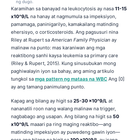
ng dugo.
Karamihan sa banayad na leukocytosis ay nasa
11-15
x10^9/L
na hanay at nagmumula sa impeksiyon,
pamamaga, paninigarilyo, kamakailang matinding
ehersisyo, o corticosteroids. Ang pagsusuri nina
Riley at Rupert sa
American Family Physician
ay
malinaw na punto: mas karaniwan ang mga
reaktibong sanhi kaysa leukemia sa primary care
(Riley & Rupert, 2015). Kung sinusubukan mong
paghiwalayin iyon sa bahay, ang aming artikulo
tungkol sa
mga pattern ng mataas na WBC
Ang [0]
ay ang tamang panimulang punto.
Kapag ang bilang ay higit sa
25-30 x10^9/L
at
nananatili roon nang walang malinaw na trigger,
nagbabago ang usapan. Ang bilang na higit sa
50
x10^9/L
maaari pa ring maging reaktibo—ang
matinding impeksiyon ay puwedeng gawin iyon—
pero ang bilang na higit sa
100 x10^9/L
ay isang