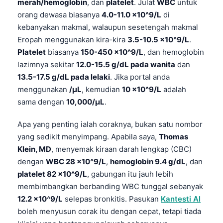
merah/hemoglobin
, dan
platelet
. Julat
WBC
untuk
orang dewasa biasanya
4.0-11.0 x10^9/L
di
kebanyakan makmal, walaupun sesetengah makmal
Eropah menggunakan kira-kira
3.5-10.5 x10^9/L
.
Platelet
biasanya
150-450 x10^9/L
, dan hemoglobin
lazimnya sekitar
12.0-15.5 g/dL pada wanita
dan
13.5-17.5 g/dL pada lelaki
. Jika portal anda
menggunakan
/µL
, kemudian
10 x10^9/L
adalah
sama dengan
10,000/µL
.
Apa yang penting ialah coraknya, bukan satu nombor
yang sedikit menyimpang. Apabila saya,
Thomas
Klein, MD
, menyemak kiraan darah lengkap (CBC)
dengan
WBC 28 x10^9/L
,
hemoglobin 9.4 g/dL
, dan
platelet 82 x10^9/L
, gabungan itu jauh lebih
membimbangkan berbanding WBC tunggal sebanyak
12.2 x10^9/L
selepas bronkitis. Pasukan
Kantesti AI
boleh menyusun corak itu dengan cepat, tetapi tiada