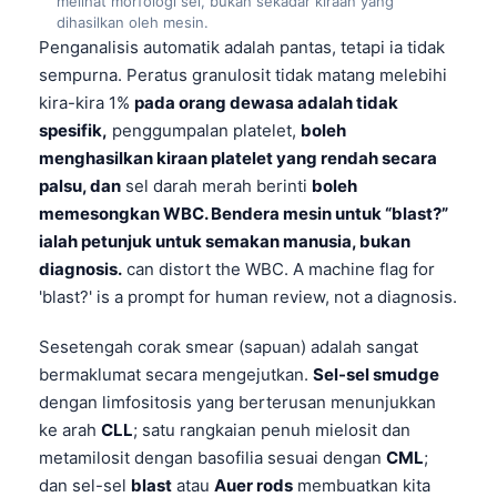
melihat morfologi sel, bukan sekadar kiraan yang
Frysk
dihasilkan oleh mesin.
Penganalisis automatik adalah pantas, tetapi ia tidak
Esperanto
sempurna. Peratus granulosit tidak matang melebihi
Беларуская мова
kira-kira 1%
pada orang dewasa adalah tidak
spesifik,
penggumpalan platelet,
boleh
Татар теле
menghasilkan kiraan platelet yang rendah secara
Кыргызча
palsu, dan
sel darah merah berinti
boleh
ئۇيغۇرچە
memesongkan WBC. Bendera mesin untuk “blast?”
ialah petunjuk untuk semakan manusia, bukan
Cebuano
diagnosis.
can distort the WBC. A machine flag for
Basa Jawa
'blast?' is a prompt for human review, not a diagnosis.
ພາສາລາວ
Sesetengah corak smear (sapuan) adalah sangat
Монгол
bermaklumat secara mengejutkan.
Sel-sel smudge
Afrikaans
dengan limfositosis yang berterusan menunjukkan
العربية المغربية
ke arah
CLL
; satu rangkaian penuh mielosit dan
metamilosit dengan basofilia sesuai dengan
CML
;
Occitan
dan sel-sel
blast
atau
Auer rods
membuatkan kita