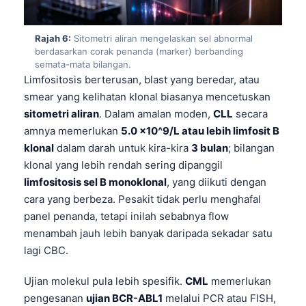
తెలుగు
Rajah 6:
Sitometri aliran mengelaskan sel abnormal
मराठी
berdasarkan corak penanda (marker) berbanding
semata-mata bilangan.
اردو
Limfositosis berterusan, blast yang beredar, atau
বাংলা
smear yang kelihatan klonal biasanya mencetuskan
Shqip
sitometri aliran
. Dalam amalan moden,
CLL
secara
amnya memerlukan
5.0 x10^9/L atau lebih limfosit B
Magyar
klonal
dalam darah untuk kira-kira
3 bulan
; bilangan
Slovenščina
klonal yang lebih rendah sering dipanggil
한국어
limfositosis sel B monoklonal
, yang diikuti dengan
cara yang berbeza. Pesakit tidak perlu menghafal
Polski
panel penanda, tetapi inilah sebabnya flow
Lietuvių kalba
menambah jauh lebih banyak daripada sekadar satu
Русский
lagi CBC.
ქართული
Ujian molekul pula lebih spesifik.
CML
memerlukan
Čeština
pengesanan
ujian BCR-ABL1
melalui PCR atau FISH,