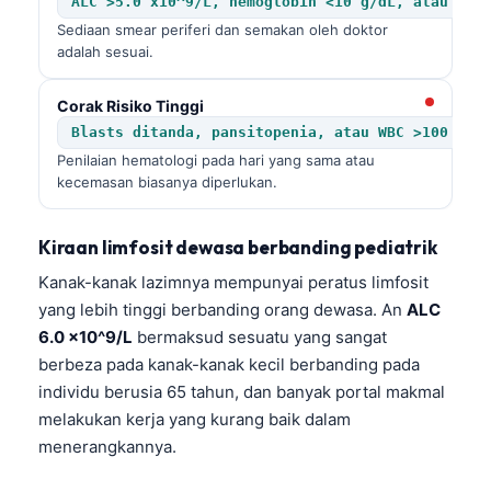
ALC >5.0 x10^9/L, hemoglobin <10 g/dL, atau pla
Sediaan smear periferi dan semakan oleh doktor
adalah sesuai.
Corak Risiko Tinggi
Blasts ditanda, pansitopenia, atau WBC >100 x10
Penilaian hematologi pada hari yang sama atau
kecemasan biasanya diperlukan.
Kiraan limfosit dewasa berbanding pediatrik
Kanak-kanak lazimnya mempunyai peratus limfosit
yang lebih tinggi berbanding orang dewasa. An
ALC
6.0 x10^9/L
bermaksud sesuatu yang sangat
berbeza pada kanak-kanak kecil berbanding pada
individu berusia 65 tahun, dan banyak portal makmal
melakukan kerja yang kurang baik dalam
menerangkannya.