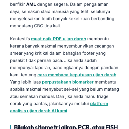
Gàidhlig
berfikir
AML
dengan segera. Dalam pengalaman
Euskara
saya, semakan slaid manusia yang teliti selalunya
menyelesaikan lebih banyak kekeliruan berbanding
Македонски јазик
mengulang CBC tiga kali.
Latviešu valoda
Galego
Kantesti's
muat naik PDF ujian darah
membantu
kerana banyak makmal menyembunyikan cadangan
অসমীয়া
smear yang kritikal dalam bahagian footer yang
සිංහල
pesakit tidak pernah baca. Jika anda sudah
سنڌي
mempunyai laporan, bandingkannya dengan panduan
kami tentang
cara membaca keputusan ujian darah
.
پښتو
Yang lebih luas
perpustakaan biomarker
membantu
apabila makmal menyebut sel-sel yang belum matang
Slovenčina
atau semakan manual. Dan jika anda mahu triage
corak yang pantas, jalankannya melalui
platform
Hrvatski
analisis ujian darah AI kami
.
Suomi
Қазақ тілі
Bilakah sitometri aliran, PCR, atau FISH