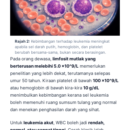
Rajah 2:
Kebimbangan terhadap leukemia meningkat
apabila sel darah putih, hemoglobin, dan platelet
berubah bersama-sama, bukan secara berasingan.
Pada orang dewasa,
limfosit mutlak yang
berterusan melebihi 5.0 x10^9/L
memerlukan
penelitian yang lebih dekat, terutamanya selepas
umur 50 tahun. Kiraan platelet di bawah
100 x10^9/L
atau hemoglobin di bawah kira-kira
10 g/dL
menimbulkan kebimbangan kerana sel leukemia
boleh memenuhi ruang sumsum tulang yang normal
dan menekan penghasilan darah yang sihat.
Untuk
leukemia akut
, WBC boleh jadi
rendah,
normal, atau sangat tinggi
. Corak klasik ialah