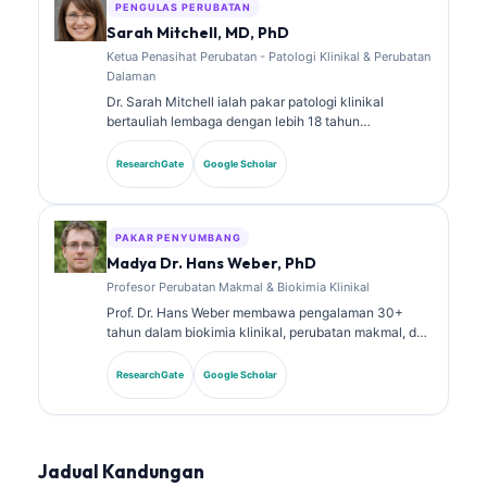
Klein telah menerbitkan secara meluas mengenai
PENGULAS PERUBATAN
tafsiran biomarker dan diagnostik makmal dalam
Sarah Mitchell, MD, PhD
topik perubatan makmal.
Ketua Penasihat Perubatan - Patologi Klinikal & Perubatan
Dalaman
Dr. Sarah Mitchell ialah pakar patologi klinikal
bertauliah lembaga dengan lebih 18 tahun
pengalaman dalam perubatan makmal dan analisis
diagnostik. Beliau memiliki pensijilan kepakaran
ResearchGate
Google Scholar
dalam kimia klinikal dan telah menerbitkan secara
meluas tentang panel biomarker dan analisis makmal
dalam amalan klinikal.
PAKAR PENYUMBANG
Madya Dr. Hans Weber, PhD
Profesor Perubatan Makmal & Biokimia Klinikal
Prof. Dr. Hans Weber membawa pengalaman 30+
tahun dalam biokimia klinikal, perubatan makmal, dan
penyelidikan biomarker. Bekas Presiden Persatuan
Kimia Klinikal Jerman, beliau pakar dalam analisis
ResearchGate
Google Scholar
panel diagnostik, penyeragaman biomarker, dan
perubatan makmal berbantukan AI.
Jadual Kandungan