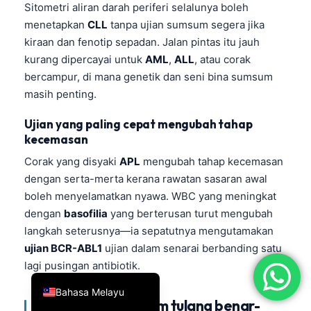
Sitometri aliran darah periferi selalunya boleh
简体中文
menetapkan
CLL
tanpa ujian sumsum segera jika
Română
kiraan dan fenotip sepadan. Jalan pintas itu jauh
kurang dipercayai untuk
AML
,
ALL
, atau corak
Türkçe
bercampur, di mana genetik dan seni bina sumsum
Ελληνικά
masih penting.
Português
Ujian yang paling cepat mengubah tahap
Español
kecemasan
Italiano
Corak yang disyaki
APL
mengubah tahap kecemasan
עִבְרִית
dengan serta-merta kerana rawatan sasaran awal
boleh menyelamatkan nyawa. WBC yang meningkat
Français
dengan
basofilia
yang berterusan turut mengubah
العربية
langkah seterusnya—ia sepatutnya mengutamakan
Deutsch
ujian BCR-ABL1
ujian dalam senarai berbanding satu
lagi pusingan antibiotik.
English
Bahasa Melayu
Bilakah ujian sumsum tulang benar-