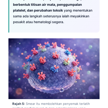
berbentuk titisan air mata, penggumpalan
platelet, dan perubahan toksik
yang menentukan
sama ada langkah seterusnya ialah meyakinkan
pesakit atau hematologi segera.
Norsk bokmål
Rajah 5:
Smear itu membolehkan penyemak terlatih
Ślōnskŏ gŏdka