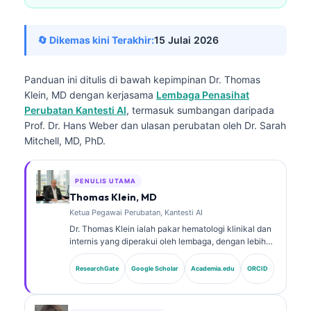
🔄 Dikemas kini Terakhir:
15 Julai 2026
Panduan ini ditulis di bawah kepimpinan
Dr. Thomas
Klein, MD
dengan kerjasama
Lembaga Penasihat
Perubatan Kantesti AI
, termasuk sumbangan daripada
Prof. Dr. Hans Weber dan ulasan perubatan oleh Dr. Sarah
Mitchell, MD, PhD.
PENULIS UTAMA
Thomas Klein, MD
Ketua Pegawai Perubatan, Kantesti AI
Dr. Thomas Klein ialah pakar hematologi klinikal dan
internis yang diperakui oleh lembaga, dengan lebih
15 tahun pengalaman dalam perubatan makmal dan
analisis klinikal berbantukan AI. Sebagai Ketua
ResearchGate
Google Scholar
Academia.edu
ORCID
Pegawai Perubatan di Kantesti AI, beliau
menyediakan penyeliaan klinikal terhadap ketepatan
perubatan rangkaian saraf proprietari tersebut. Dr.