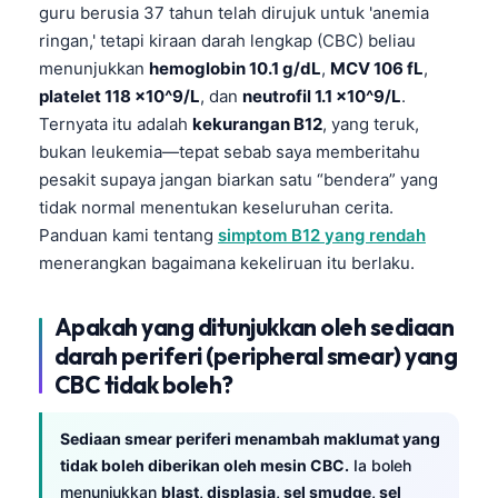
guru berusia 37 tahun telah dirujuk untuk 'anemia
ringan,' tetapi kiraan darah lengkap (CBC) beliau
menunjukkan
hemoglobin 10.1 g/dL
,
MCV 106 fL
,
platelet 118 x10^9/L
, dan
neutrofil 1.1 x10^9/L
.
Ternyata itu adalah
kekurangan B12
, yang teruk,
bukan leukemia—tepat sebab saya memberitahu
pesakit supaya jangan biarkan satu “bendera” yang
tidak normal menentukan keseluruhan cerita.
Panduan kami tentang
simptom B12 yang rendah
menerangkan bagaimana kekeliruan itu berlaku.
Apakah yang ditunjukkan oleh sediaan
darah periferi (peripheral smear) yang
CBC tidak boleh?
Sediaan smear periferi menambah maklumat yang
tidak boleh diberikan oleh mesin CBC.
Ia boleh
menunjukkan
blast, displasia, sel smudge, sel