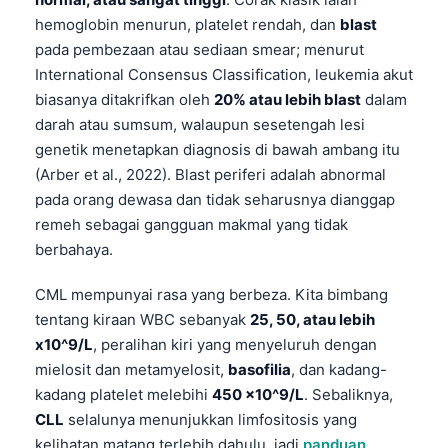
hemoglobin menurun, platelet rendah, dan
blast
pada pembezaan atau sediaan smear; menurut
International Consensus Classification, leukemia akut
biasanya ditakrifkan oleh
20% atau lebih blast
dalam
darah atau sumsum, walaupun sesetengah lesi
genetik menetapkan diagnosis di bawah ambang itu
(Arber et al., 2022). Blast periferi adalah abnormal
pada orang dewasa dan tidak seharusnya dianggap
remeh sebagai gangguan makmal yang tidak
berbahaya.
CML mempunyai rasa yang berbeza. Kita bimbang
tentang kiraan WBC sebanyak
25, 50, atau lebih
x10^9/L
, peralihan kiri yang menyeluruh dengan
mielosit dan metamyelosit,
basofilia
, dan kadang-
kadang platelet melebihi
450 x10^9/L
. Sebaliknya,
CLL
selalunya menunjukkan limfositosis yang
kelihatan matang terlebih dahulu, jadi
panduan