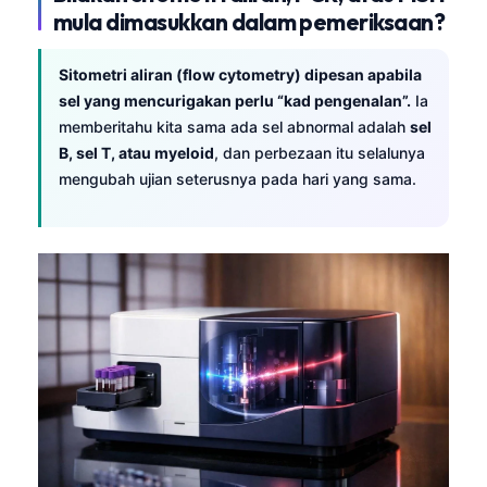
Català
mula dimasukkan dalam pemeriksaan?
O‘zbekcha
Sitometri aliran (flow cytometry) dipesan apabila
Українська
sel yang mencurigakan perlu “kad pengenalan”.
Ia
አማርኛ
memberitahu kita sama ada sel abnormal adalah
sel
B, sel T, atau myeloid
, dan perbezaan itu selalunya
Kiswahili
mengubah ujian seterusnya pada hari yang sama.
ភាសាខ្មែរ
ဗမာစာ
ไทย
Tagalog
Tiếng Việt
മലയാളം
ಕನ್ನಡ
ગુજરાતી
தமிழ்