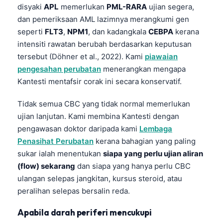
日本語
disyaki
APL
memerlukan
PML-RARA
ujian segera,
dan pemeriksaan AML lazimnya merangkumi gen
Eesti
seperti
FLT3
,
NPM1
, dan kadangkala
CEBPA
kerana
Azərbaycan dili
intensiti rawatan berubah berdasarkan keputusan
Bosanski
tersebut (Döhner et al., 2022). Kami
piawaian
pengesahan perubatan
menerangkan mengapa
Svenska
Kantesti mentafsir corak ini secara konservatif.
Српски језик
Tidak semua CBC yang tidak normal memerlukan
Íslenska
ujian lanjutan. Kami membina Kantesti dengan
Հայերեն
pengawasan doktor daripada kami
Lembaga
Bahasa Indonesia
Penasihat Perubatan
kerana bahagian yang paling
हिन्दी
sukar ialah menentukan
siapa yang perlu ujian aliran
(flow) sekarang
dan siapa yang hanya perlu CBC
Nederlands
ulangan selepas jangkitan, kursus steroid, atau
Dansk
peralihan selepas bersalin reda.
Български
Apabila darah periferi mencukupi
فارسی