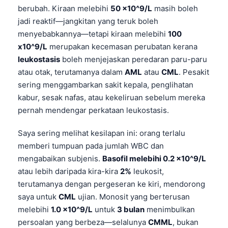
berubah. Kiraan melebihi
50 x10^9/L
masih boleh
jadi reaktif—jangkitan yang teruk boleh
menyebabkannya—tetapi kiraan melebihi
100
x10^9/L
merupakan kecemasan perubatan kerana
leukostasis
boleh menjejaskan peredaran paru-paru
atau otak, terutamanya dalam
AML
atau
CML
. Pesakit
sering menggambarkan sakit kepala, penglihatan
kabur, sesak nafas, atau kekeliruan sebelum mereka
pernah mendengar perkataan leukostasis.
Saya sering melihat kesilapan ini: orang terlalu
memberi tumpuan pada jumlah WBC dan
mengabaikan subjenis.
Basofil melebihi 0.2 x10^9/L
atau lebih daripada kira-kira
2%
leukosit,
terutamanya dengan pergeseran ke kiri, mendorong
saya untuk
CML
ujian. Monosit yang berterusan
melebihi
1.0 x10^9/L
untuk
3 bulan
menimbulkan
persoalan yang berbeza—selalunya
CMML
, bukan