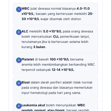
WBC
julat dewasa normal biasanya
4.0-11.0
x10^9/L
; bacaan yang berterusan melebihi
25-
30 x10^9/L
wajar disemak oleh doktor.
ALC
melebihi
5.0 x10^9/L
pada orang dewasa
boleh mencetuskan
CLL
pemeriksaan lanjut,
terutamanya jika ia berterusan selama lebih
kurang
3 bulan
.
Platelet
di bawah
100 x10^9/L
bersama
anemia lebih membimbangkan berbanding WBC
terpencil sebanyak
12-14 x10^9/L
.
Blast
dalam darah periferi adalah tidak normal
pada orang dewasa dan biasanya memerlukan
input hematologi pada hari yang sama.
Leukemia akut
boleh menunjukkan
WBC
rendah, normal, atau tinggi
; bacaan rendah