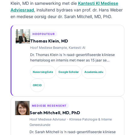
Klein, MD
in samewerking met die
Kantesti KI Mediese
Adviesraad
, insluitend bydraes van prof. dr. Hans Weber
en mediese oorsig deur dr. Sarah Mitchell, MD, PhD.
HOOFOUTEUR
Thomas Klein, MD
Hoof Mediese Beampte, Kantesti AI
Dr. Thomas Klein is ’n raad-gesertifiseerde kliniese
hematoloog en internis met meer as 15 jaar se
ondervinding in laboratoriumgeneeskunde en KI-
ondersteunde kliniese analise. As Hoof Mediese
NavorsingGate
Google Scholar
Academia.edu
Beampte by Kantesti AI verskaf hy kliniese toesig oor
die mediese akkuraatheid van die eie neurale
ORCID
netwerk. Dr. Klein het uitgebreid gepubliseer oor
biomerkeraanpassing en laboratoriumdiagnostiek oor
laboratoriumgeneeskunde-onderwerpe.
MEDIESE RESENSENT
Sarah Mitchell, MD, PhD
Hoof Mediese Adviseur - Kliniese Patologie & Interne
Geneeskunde
Dr. Sarah Mitchell is ’n raad-gesertifiseerde kliniese