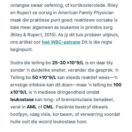
onlangse swaar oefening, of kortikosteroïede. Riley
en Rupert se oorsig in
American Family Physician
maak die praktiese punt goed: reaktiewe oorsake is
baie meer algemeen as leukemie in primêre sorg
(Riley & Rupert, 2015). As jy dit tuis probeer uitpluis,
ons artikel oor
hoë WBC-patrone
Dit is die regte
beginpunt.
Sodra die telling bo
25-30 x10^9/L
is en daar bly
sonder ’n duidelike sneller, verander die gesprek. ’n
Telling bo
50 x10^9/L
kan steeds reaktief wees—’n
ernstige infeksie kan dit doen—maar ’n telling bo
100
x10^9/L
is ’n mediese dringendheid omdat
leukostase
kan long- of breinsirkulasie benadeel,
veral in
AML
of
CML
. Pasiënte beskryf dikwels
hoofpyn, vaag visie, kortasem, of verwarring voordat
hulle ooit die woord leukostase hoor.