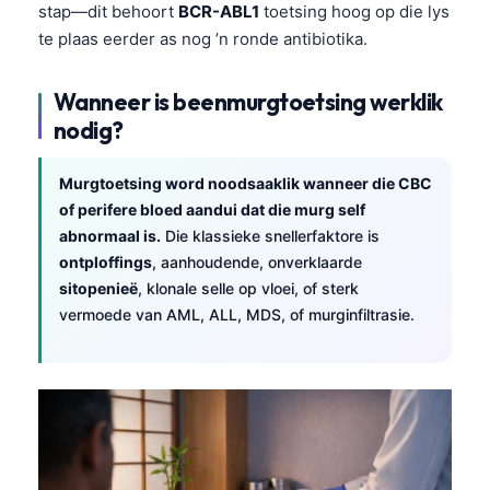
stap—dit behoort
BCR-ABL1
toetsing hoog op die lys
తెలుగు
te plaas eerder as nog ’n ronde antibiotika.
मराठी
Wanneer is beenmurgtoetsing werklik
اردو
nodig?
বাংলা
Shqip
Murgtoetsing word noodsaaklik wanneer die CBC
of perifere bloed aandui dat die murg self
Magyar
abnormaal is.
Die klassieke snellerfaktore is
Slovenščina
ontploffings
, aanhoudende, onverklaarde
한국어
sitopenieë
, klonale selle op vloei, of sterk
vermoede van AML, ALL, MDS, of murginfiltrasie.
Polski
Lietuvių kalba
Русский
ქართული
Čeština