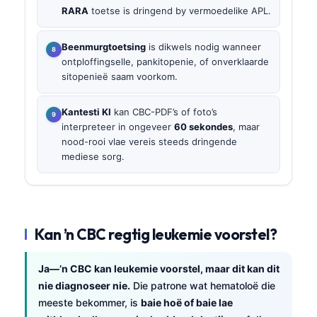
RARA
toetse is dringend by vermoedelike APL.
Beenmurgtoetsing
is dikwels nodig wanneer
ontploffingselle, pankitopenie, of onverklaarde
sitopenieë saam voorkom.
Kantesti KI
kan CBC-PDF’s of foto’s
interpreteer in ongeveer
60 sekondes
, maar
nood-rooi vlae vereis steeds dringende
mediese sorg.
Kan ’n CBC regtig leukemie voorstel?
Ja—’n CBC kan leukemie voorstel, maar dit kan dit
nie diagnoseer nie.
Die patrone wat hematoloë die
meeste bekommer, is
baie hoë of baie lae