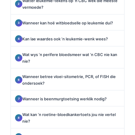
Watter leukemie-tekens op ’n CBC wek die meeste
vermoede?
Wanneer kan hoë witbloedselle op leukemie dui?
Kan lae waardes ook ’n leukemie-wenk wees?
Wat wys ’n perifere bloedsmeer wat ’n CBC nie kan
nie?
Wanneer betree vloei-sitometrie, PCR, of FISH die
ondersoek?
Wanneer is beenmurgtoetsing werklik nodig?
Wat kan ’n roetine-bloedkankertoets jou nie vertel
nie?