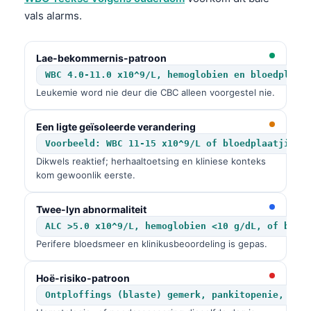
vals alarms.
Lae-bekommernis-patroon
WBC 4.0-11.0 x10^9/L, hemoglobien en bloedplaat
Leukemie word nie deur die CBC alleen voorgestel nie.
Een ligte geïsoleerde verandering
Voorbeeld: WBC 11-15 x10^9/L of bloedplaatjies 
Dikwels reaktief; herhaaltoetsing en kliniese konteks
kom gewoonlik eerste.
Twee-lyn abnormaliteit
ALC >5.0 x10^9/L, hemoglobien <10 g/dL, of bloe
Perifere bloedsmeer en klinikusbeoordeling is gepas.
Hoë-risiko-patroon
Ontploffings (blaste) gemerk, pankitopenie, of 