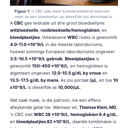
Figuur 1:
’n CBC raak meer kommerwekkend wanneer
meer as een bloedsellyn op dieselfde tyd abnormaal is.
A
CBC
gee leidrade uit drie groot bloedsellyne:
witbloedselle
,
rooibloedselle/hemoglobien
, en
bloedplaatjies
. Volwassene
WBC
reeks is gewoonlik
4.0-11.0 x10^9/L
in die meeste laboratoriums,
hoewel sommige Europese laboratoriums ongeveer
3.5-10.5 x10^9/L gebruik
.
Bloedplaatjies
is
gewoonlik
150-450 x10^9/L
, en hemoglobien is
algemeen ongeveer
12.0-15.5 g/dL by vroue
en
13.5-17.5 g/dL by mans
. As jou portaal
/µL
, en toe
10
x10^9/L
is dieselfde as
10,000/µL
.
Wat saak maak, is die patroon, nie een effens
afwykende getal nie. Wanneer ek,
Thomas Klein, MD
,
’n CBC met
WBC 28 x10^9/L
,
hemoglobien 9.4 g/dL
,
en
bloedplaatjies 82 x10^9/L
, daardie kombinasie is