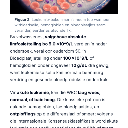
Figuur 2:
Leukemie-bekommernis neem toe wanneer
witbloedselle, hemoglobien en bloedplaatjies saam
verander, eerder as afsonderlik.
By volwassenes,
volgehoue absolute
limfosiettelling bo 5.0 x10^9/L
verdien ’n nader
ondersoek, veral oor ouderdom 50. ’n
Bloedplaatjietelling onder
100 x10^9/L
of
hemoglobien onder ongeveer
10 g/dL
dra gewig,
want leukemiese selle kan normale beenmurg
verdring en gesonde bloedproduksie onderdruk.
Vir
akute leukemie
, kan die WBC
laag wees,
normaal, of baie hoog
. Die klassieke patroon is
dalende hemoglobien, lae bloedplaatjies, en
ontploffings
op die differensiaal of smeer; volgens
die Internasionale Konsensusklassifikasie word akute