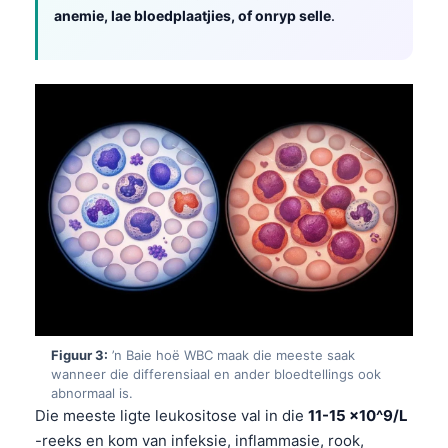
anemie, lae bloedplaatjies, of onryp selle
.
Figuur 3:
’n Baie hoë WBC maak die meeste saak
wanneer die differensiaal en ander bloedtellings ook
abnormaal is.
Die meeste ligte leukositose val in die
11-15 x10^9/L
-reeks en kom van infeksie, inflammasie, rook,