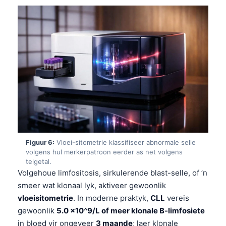
Frysk
Esperanto
Беларуская мова
Татар теле
Кыргызча
ئۇيغۇرچە
Cebuano
Basa Jawa
Figuur 6:
Vloei-sitometrie klassifiseer abnormale selle
ພາສາລາວ
volgens hul merkerpatroon eerder as net volgens
Монгол
telgetal.
Volgehoue limfositosis, sirkulerende blast-selle, of ’n
العربية المغربية
smeer wat klonaal lyk, aktiveer gewoonlik
Occitan
vloeisitometrie
. In moderne praktyk,
CLL
vereis
Gàidhlig
gewoonlik
5.0 x10^9/L of meer klonale B-limfosiete
in bloed vir ongeveer
3 maande
; laer klonale