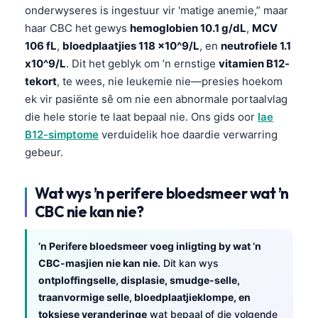
onderwyseres is ingestuur vir 'matige anemie,” maar
haar CBC het gewys
hemoglobien 10.1 g/dL
,
MCV
106 fL
,
bloedplaatjies 118 x10^9/L
, en
neutrofiele 1.1
x10^9/L
. Dit het geblyk om ’n ernstige
vitamien B12-
tekort
, te wees, nie leukemie nie—presies hoekom
ek vir pasiënte sê om nie een abnormale portaalvlag
die hele storie te laat bepaal nie. Ons gids oor
lae
B12-simptome
verduidelik hoe daardie verwarring
gebeur.
Wat wys ’n perifere bloedsmeer wat ’n
CBC nie kan nie?
’n Perifere bloedsmeer voeg inligting by wat ’n
CBC-masjien nie kan nie.
Dit kan wys
ontploffingselle, displasie, smudge-selle,
traanvormige selle, bloedplaatjieklompe, en
toksiese veranderinge
wat bepaal of die volgende