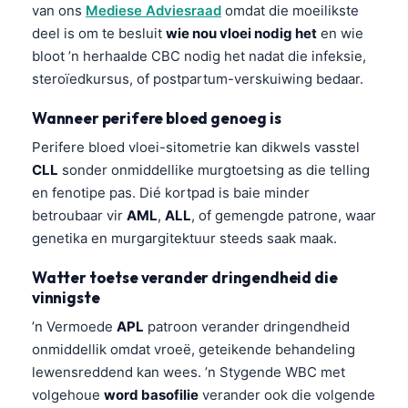
van ons
Mediese Adviesraad
omdat die moeilikste
O‘zbekcha
deel is om te besluit
wie nou vloei nodig het
en wie
Українська
bloot ’n herhaalde CBC nodig het nadat die infeksie,
አማርኛ
steroïedkursus, of postpartum-verskuiwing bedaar.
Kiswahili
Wanneer perifere bloed genoeg is
ភាសាខ្មែរ
Perifere bloed vloei-sitometrie kan dikwels vasstel
ဗမာစာ
CLL
sonder onmiddellike murgtoetsing as die telling
en fenotipe pas. Dié kortpad is baie minder
ไทย
betroubaar vir
AML
,
ALL
, of gemengde patrone, waar
Tagalog
genetika en murgargitektuur steeds saak maak.
Tiếng Việt
Watter toetse verander dringendheid die
Bahasa Melayu
vinnigste
മലയാളം
’n Vermoede
APL
patroon verander dringendheid
ಕನ್ನಡ
onmiddellik omdat vroeë, geteikende behandeling
lewensreddend kan wees. ’n Stygende WBC met
ગુજરાતી
volgehoue
word basofilie
verander ook die volgende
தமிழ்