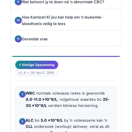
Wat behoort jy te doen ná ’n abnormale CBC?
Hoe Kantesti KI jou kan help om ’n leukemie-
bloedtoets veilig te lees
Gereelde vrae
⚡ Vinnige Opsomming
v1.0 —
20 April 2026
WBC
normale volwasse reeks is gewoonlik
4.0-11.0 x10^9/L
; volgehoue waardes bo
25-
30 x10^9/L
verdien kliniese hersiening.
ALC
bo
5.0 x10^9/L
by ’n volwassene kan ’n
CLL
ondersoek (workup) aktiveer, veral as dit