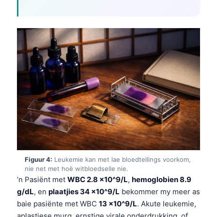
Figuur 4:
Leukemie kan met lae bloedtellings voorkom,
nie net met hoë witbloedselle nie.
’n Pasiënt met
WBC 2.8 x10^9/L
,
hemoglobien 8.9
g/dL
, en
plaatjies 34 x10^9/L
bekommer my meer as
baie pasiënte met WBC
13 x10^9/L
. Akute leukemie,
aplastiese murg, ernstige virale onderdrukking, of