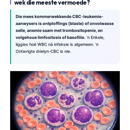
wek die meeste vermoede?
Die mees kommerwekkende CBC-leukemie-
aanwysers is ontploffings (blaste) of onvolwasse
selle, anemie saam met trombositopenie, en
volgehoue limfositosis of basofilie.
’n Enkele,
liggies hoë WBC ná infeksie is algemeen. ’n
Ontwrigte drielyn-CBC is nie.