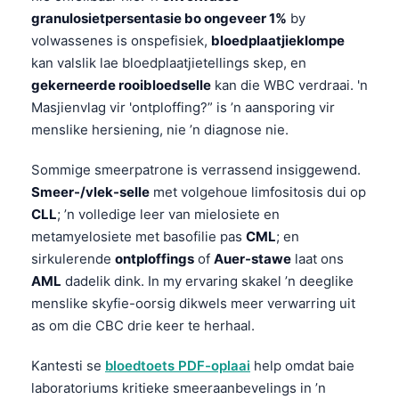
granulosietpersentasie bo ongeveer 1%
by
volwassenes is onspefisiek,
bloedplaatjieklompe
kan valslik lae bloedplaatjietellings skep, en
gekerneerde rooibloedselle
kan die WBC verdraai. 'n
Masjienvlag vir 'ontploffing?” is ’n aansporing vir
menslike hersiening, nie ’n diagnose nie.
Sommige smeerpatrone is verrassend insiggewend.
Smeer-/vlek-selle
met volgehoue limfositosis dui op
CLL
; ’n volledige leer van mielosiete en
metamyelosiete met basofilie pas
CML
; en
sirkulerende
ontploffings
of
Auer-stawe
laat ons
AML
dadelik dink. In my ervaring skakel ’n deeglike
menslike skyfie-oorsig dikwels meer verwarring uit
as om die CBC drie keer te herhaal.
Kantesti se
bloedtoets PDF-oplaai
help omdat baie
laboratoriums kritieke smeeraanbevelings in ’n