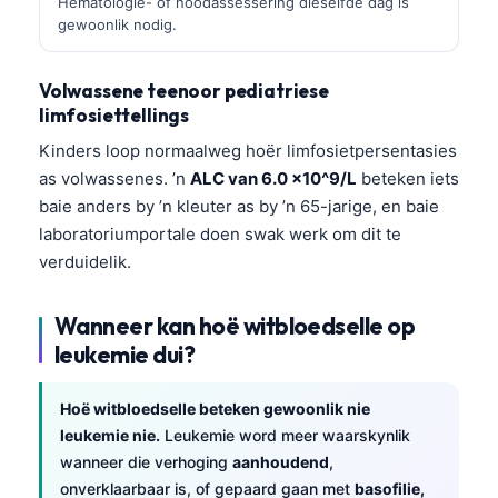
Hematologie- of noodassessering dieselfde dag is
gewoonlik nodig.
Volwassene teenoor pediatriese
limfosiettellings
Kinders loop normaalweg hoër limfosietpersentasies
as volwassenes. ’n
ALC van 6.0 x10^9/L
beteken iets
baie anders by ’n kleuter as by ’n 65-jarige, en baie
laboratoriumportale doen swak werk om dit te
verduidelik.
Wanneer kan hoë witbloedselle op
leukemie dui?
Hoë witbloedselle beteken gewoonlik nie
leukemie nie.
Leukemie word meer waarskynlik
wanneer die verhoging
aanhoudend
,
onverklaarbaar is, of gepaard gaan met
basofilie,