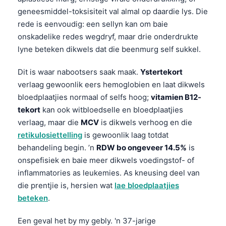
geneesmiddel-toksisiteit val almal op daardie lys. Die
rede is eenvoudig: een sellyn kan om baie
onskadelike redes wegdryf, maar drie onderdrukte
lyne beteken dikwels dat die beenmurg self sukkel.
Dit is waar nabootsers saak maak.
Ystertekort
verlaag gewoonlik eers hemoglobien en laat dikwels
bloedplaatjies normaal of selfs hoog;
vitamien B12-
tekort
kan ook witbloedselle en bloedplaatjies
verlaag, maar die
MCV
is dikwels verhoog en die
retikulosiettelling
is gewoonlik laag totdat
behandeling begin. ’n
RDW bo ongeveer 14.5%
is
onspefisiek en baie meer dikwels voedingstof- of
inflammatories as leukemies. As kneusing deel van
die prentjie is, hersien wat
lae bloedplaatjies
beteken
.
Een geval het by my gebly. 'n 37-jarige