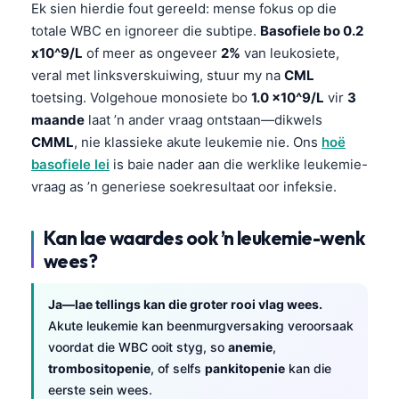
Ek sien hierdie fout gereeld: mense fokus op die
totale WBC en ignoreer die subtipe.
Basofiele bo 0.2
x10^9/L
of meer as ongeveer
2%
van leukosiete,
veral met linksverskuiwing, stuur my na
CML
toetsing. Volgehoue monosiete bo
1.0 x10^9/L
vir
3
maande
laat ’n ander vraag ontstaan—dikwels
CMML
, nie klassieke akute leukemie nie. Ons
hoë
basofiele lei
is baie nader aan die werklike leukemie-
vraag as ’n generiese soekresultaat oor infeksie.
Kan lae waardes ook ’n leukemie-wenk
wees?
Ja—lae tellings kan die groter rooi vlag wees.
Akute leukemie kan beenmurgversaking veroorsaak
voordat die WBC ooit styg, so
anemie
,
trombositopenie
, of selfs
pankitopenie
kan die
eerste sein wees.