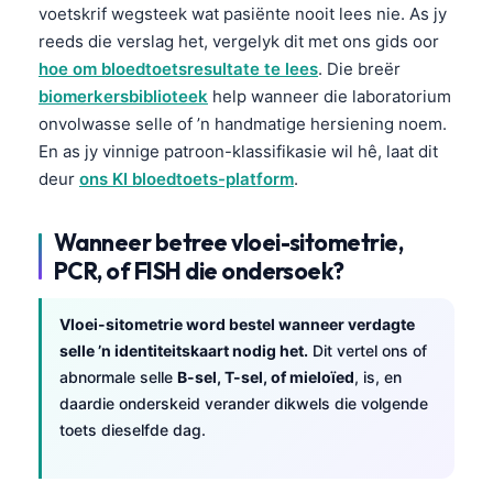
voetskrif wegsteek wat pasiënte nooit lees nie. As jy
reeds die verslag het, vergelyk dit met ons gids oor
hoe om bloedtoetsresultate te lees
. Die breër
biomerkersbiblioteek
help wanneer die laboratorium
onvolwasse selle of ’n handmatige hersiening noem.
En as jy vinnige patroon-klassifikasie wil hê, laat dit
deur
ons KI bloedtoets-platform
.
Wanneer betree vloei-sitometrie,
PCR, of FISH die ondersoek?
Vloei-sitometrie word bestel wanneer verdagte
selle ’n identiteitskaart nodig het.
Dit vertel ons of
abnormale selle
B-sel, T-sel, of mieloïed
, is, en
daardie onderskeid verander dikwels die volgende
toets dieselfde dag.
Norsk bokmål
Ślōnskŏ gŏdka