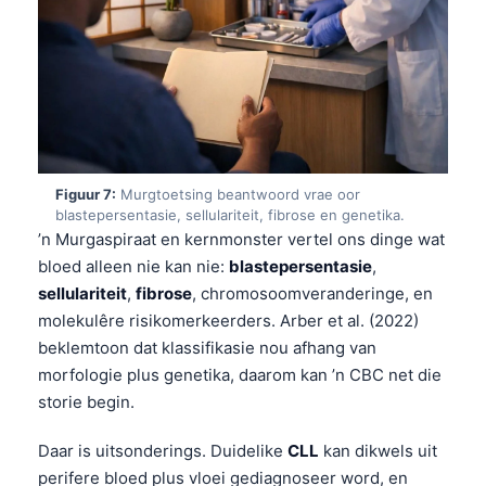
日本語
Eesti
Azərbaycan dili
Bosanski
Svenska
Српски језик
Figuur 7:
Murgtoetsing beantwoord vrae oor
blastepersentasie, sellulariteit, fibrose en genetika.
Íslenska
’n Murgaspiraat en kernmonster vertel ons dinge wat
Հայերեն
bloed alleen nie kan nie:
blastepersentasie
,
sellulariteit
,
fibrose
, chromosoomveranderinge, en
Bahasa Indonesia
molekulêre risikomerkeerders. Arber et al. (2022)
हिन्दी
beklemtoon dat klassifikasie nou afhang van
Nederlands
morfologie plus genetika, daarom kan ’n CBC net die
storie begin.
Dansk
Български
Daar is uitsonderings. Duidelike
CLL
kan dikwels uit
فارسی
perifere bloed plus vloei gediagnoseer word, en