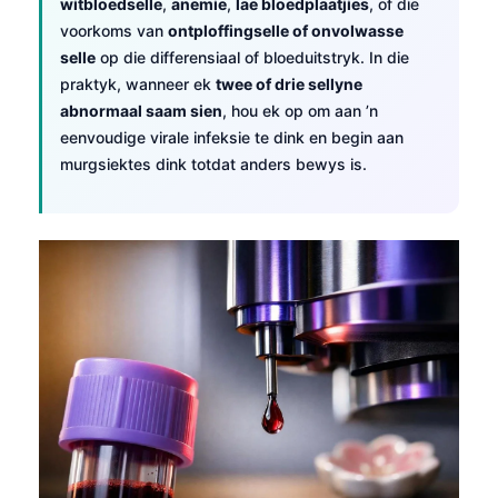
witbloedselle
,
anemie
,
lae bloedplaatjies
, of die
voorkoms van
ontploffingselle of onvolwasse
selle
op die differensiaal of bloeduitstryk. In die
praktyk, wanneer ek
twee of drie sellyne
abnormaal saam sien
, hou ek op om aan ’n
eenvoudige virale infeksie te dink en begin aan
murgsiektes dink totdat anders bewys is.