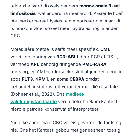
Euskara
telgetalle word dikwels genoem
monoklonale B-sel
Македонски јазик
limfositosis
, wat anders hanteer word. Pasiënte hoef
Latviešu valoda
nie merkerpaneel-lysies te memoriseer nie, maar dit
is hoekom vloei soveel meer bydra as nog ’n ander
Galego
CBC.
অসমীয়া
Molekulêre toetse is selfs meer spesifiek.
CML
සිංහල
vereis opsporing van
BCR-ABL1
deur PCR of FISH,
سنڌي
vermoed
APL
benodig dringende
PML-RARA
پښتو
toetsing, en AML-ondersoeke sluit algemeen gene in
soos
FLT3
,
NPM1
, en soms
CEBPA
omdat
behandelingsintensiteit verander met dié resultate
Slovenčina
(Döhner et al., 2022). Ons
mediese
Hrvatski
valideringstandaarde
verduidelik hoekom Kantesti
hierdie patrone konserwatief interpreteer.
Suomi
Қазақ тілі
Nie elke abnormale CBC vereis gevorderde toetsing
Català
nie. Ons het Kantesti gebou met geneesheer-toesig