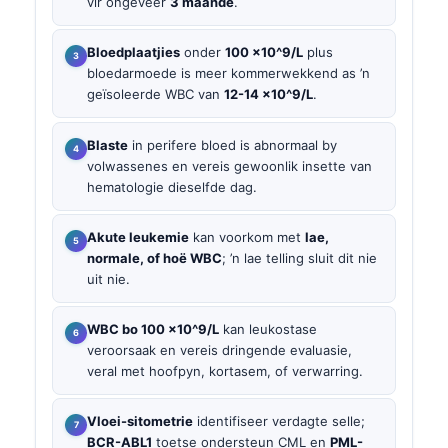
vir ongeveer
3 maande
.
Bloedplaatjies
onder
100 x10^9/L
plus
bloedarmoede is meer kommerwekkend as ’n
geïsoleerde WBC van
12-14 x10^9/L
.
Blaste
in perifere bloed is abnormaal by
volwassenes en vereis gewoonlik insette van
hematologie dieselfde dag.
Akute leukemie
kan voorkom met
lae,
normale, of hoë WBC
; ’n lae telling sluit dit nie
uit nie.
WBC bo 100 x10^9/L
kan leukostase
veroorsaak en vereis dringende evaluasie,
veral met hoofpyn, kortasem, of verwarring.
Vloei-sitometrie
identifiseer verdagte selle;
BCR-ABL1
toetse ondersteun CML en
PML-