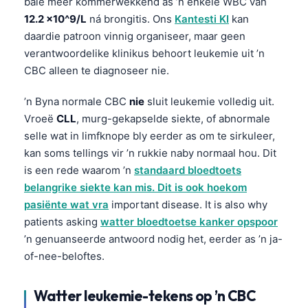
baie meer kommerwekkend as ’n enkele WBC van
12.2 x10^9/L
ná brongitis. Ons
Kantesti KI
kan
daardie patroon vinnig organiseer, maar geen
verantwoordelike klinikus behoort leukemie uit ’n
CBC alleen te diagnoseer nie.
’n Byna normale CBC
nie
sluit leukemie volledig uit.
Vroeë
CLL
, murg-gekapselde siekte, of abnormale
selle wat in limfknope bly eerder as om te sirkuleer,
kan soms tellings vir ’n rukkie naby normaal hou. Dit
is een rede waarom ’n
standaard bloedtoets
belangrike siekte kan mis. Dit is ook hoekom
pasiënte wat vra
important disease. It is also why
patients asking
watter bloedtoetse kanker opspoor
’n genuanseerde antwoord nodig het, eerder as ’n ja-
of-nee-beloftes.
Watter leukemie-tekens op ’n CBC