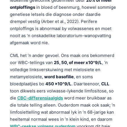
leukemie gewoonlik gedefinieer deur
20% of meer
ontploffings
in bloed of beenmurg, hoewel sommige
genetiese letsels die diagnose onder daardie
drempel vestig (Arber et al., 2022). Perifere
ontploffings is abnormaal by volwassenes en moet
nooit as ’n onskadelike laboratorium-wanopvatting
afgemaak word nie.
CML het ’n ander gevoel. Ons maak ons bekommerd
oor WBC-tellings van
25, 50, of meer x10^9/L
, ’n
volledige linksverskuiwing met mielosiete en
metamyelosiete,
word basofilie
, en soms
bloedplaatjies bo
450 x10^9/L
. Daarteenoor,
CLL
toon dikwels eers volwasse-lykende limfositose, so
die
CBC-differensiaalgids
word meer bruikbaar as
die totale telling alleen. Ouderdom maak ook saak; ’n
limfosiettelling wat abnormaal lyk in ’n 68-jarige kan
heeltemal normaal wees in ’n klein kind, en daarom
WBC-reekse volgens ouderdom
voorkom dit baie