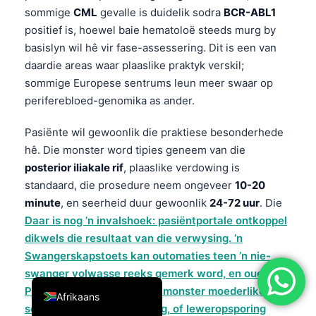
sommige
CML
gevalle is duidelik sodra
BCR-ABL1
简体中文
positief is, hoewel baie hematoloë steeds murg by
Română
basislyn wil hê vir fase-assessering. Dit is een van
Türkçe
daardie areas waar plaaslike praktyk verskil;
sommige Europese sentrums leun meer swaar op
Ελληνικά
periferebloed-genomika as ander.
Português
Pasiënte wil gewoonlik die praktiese besonderhede
Español
hê. Die monster word tipies geneem van die
Italiano
posterior iliakale rif
, plaaslike verdowing is
עִבְרִית
standaard, die prosedure neem ongeveer
10-20
minute
, en seerheid duur gewoonlik
24-72 uur
. Die
Français
Daar is nog ’n invalshoek: pasiëntportale ontkoppel
العربية
dikwels die resultaat van die verwysing. ’n
Deutsch
Swangerskapstoets kan outomaties teen ’n nie-
swanger volwasse reeks gemerk word, en ouer
English
PDF’s kan wegsteek of die monster moederlike
Afrikaans
serum, onkologie-opvolging, of leweropsporing