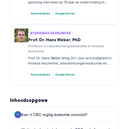
patoloog met meer as 18 jaar se ondervinding in
laboratoriumgeneeskunde en diagnostiese analise.
Sy het spesialissertifisering in kliniese chemie en het
NavorsingGate
Google Scholar
uitgebreid gepubliseer oor biomerkerpanele en
laboratoriumanalise in kliniese praktyk.
BYDRAENDE DESKUNDIGE
Prof. Dr. Hans Weber, PhD
Professor in Laboratoriumgeneeskunde en Kliniese
Biochemie
Prof. Dr. Hans Weber bring 30+ jaar se kundigheid in
kliniese biochemie, laboratoriumgeneeskunde en
biomarker-navorsing. Voormalige President van die
Duitse Vereniging vir Kliniese Chemie, spesialiseer hy
NavorsingGate
Google Scholar
in diagnostiese paneelanalise, biomarker-
standaardisering en KI-ondersteunde
laboratoriumgeneeskunde.
Inhoudsopgawe
Kan ’n CBC regtig leukemie voorstel?