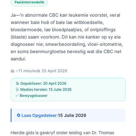
Pasiëntvriendelik
Ja—’n abnormale CBC kan leukemie voorstel, veral
wanneer baie hoë of baie lae witbloedselle,
bloedarmoede, lae bloedplaatjies, of ontploffings
(blaste) saam voorkom. Dit kan nie kanker op sy eie
diagnoseer nie; smeerbeoordeling, vloei-sitometrie,
en soms beenmurgtoetse bevestig wat die CBC net
aandui.
📖 ~11 minute
📅
20 April 2026
📝 Gepubliseer:
20 April 2026
🩺 Medies hersien:
15 Julie 2026
✅ Bewysgebaseer
🔄 Laas Opgedateer:
15 Julie 2026
Hierdie gids is geskryf onder leiding van
Dr. Thomas