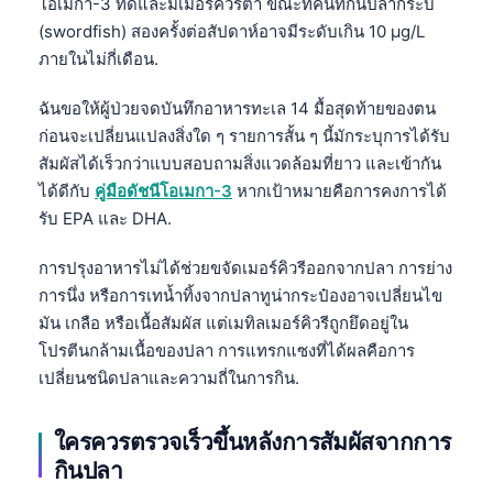
โอเมกา-3 ที่ดีและมีเมอร์คิวรีต่ำ ขณะที่คนที่กินปลากระบี่
(swordfish) สองครั้งต่อสัปดาห์อาจมีระดับเกิน 10 µg/L
ภายในไม่กี่เดือน.
ฉันขอให้ผู้ป่วยจดบันทึกอาหารทะเล 14 มื้อสุดท้ายของตน
ก่อนจะเปลี่ยนแปลงสิ่งใด ๆ รายการสั้น ๆ นี้มักระบุการได้รับ
สัมผัสได้เร็วกว่าแบบสอบถามสิ่งแวดล้อมที่ยาว และเข้ากัน
ได้ดีกับ
คู่มือดัชนีโอเมกา-3
หากเป้าหมายคือการคงการได้
รับ EPA และ DHA.
การปรุงอาหารไม่ได้ช่วยขจัดเมอร์คิวรีออกจากปลา การย่าง
การนึ่ง หรือการเทน้ำทิ้งจากปลาทูน่ากระป๋องอาจเปลี่ยนไข
มัน เกลือ หรือเนื้อสัมผัส แต่เมทิลเมอร์คิวรีถูกยึดอยู่ใน
โปรตีนกล้ามเนื้อของปลา การแทรกแซงที่ได้ผลคือการ
เปลี่ยนชนิดปลาและความถี่ในการกิน.
ใครควรตรวจเร็วขึ้นหลังการสัมผัสจากการ
กินปลา