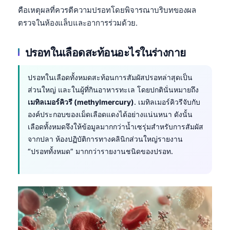
คือเหตุผลที่ควรตีความปรอทโดยพิจารณาบริบทของผล
ตรวจในห้องแล็บและอาการร่วมด้วย.
ปรอทในเลือดสะท้อนอะไรในร่างกาย
ปรอทในเลือดทั้งหมดสะท้อนการสัมผัสปรอทล่าสุดเป็น
ส่วนใหญ่ และในผู้ที่กินอาหารทะเล โดยปกตินั่นหมายถึง
เมทิลเมอร์คิวรี (methylmercury)
. เมทิลเมอร์คิวรีจับกับ
องค์ประกอบของเม็ดเลือดแดงได้อย่างแน่นหนา ดังนั้น
เลือดทั้งหมดจึงให้ข้อมูลมากกว่าน้ำเซรุ่มสำหรับการสัมผัส
จากปลา ห้องปฏิบัติการทางคลินิกส่วนใหญ่รายงาน
“ปรอททั้งหมด” มากกว่ารายงานชนิดของปรอท.