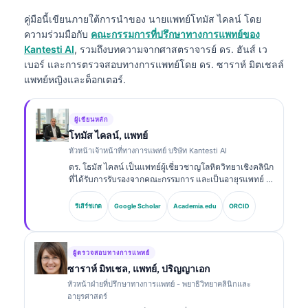
คู่มือนี้เขียนภายใต้การนำของ
นายแพทย์โทมัส ไคลน์
โดย
ความร่วมมือกับ
คณะกรรมการที่ปรึกษาทางการแพทย์ของ
Kantesti AI
, รวมถึงบทความจากศาสตราจารย์ ดร. ฮันส์ เว
เบอร์ และการตรวจสอบทางการแพทย์โดย ดร. ซาราห์ มิตเชลล์
แพทย์หญิงและด็อกเตอร์.
ผู้เขียนหลัก
โทมัส ไคลน์, แพทย์
หัวหน้าเจ้าหน้าที่ทางการแพทย์ บริษัท Kantesti AI
ดร. โธมัส ไคลน์ เป็นแพทย์ผู้เชี่ยวชาญโลหิตวิทยาเชิงคลินิก
ที่ได้รับการรับรองจากคณะกรรมการ และเป็นอายุรแพทย์ มี
ประสบการณ์มากกว่า 15 ปีด้านเวชศาสตร์ห้องปฏิบัติการ
และการวิเคราะห์ทางคลินิกที่ช่วยด้วย AI ในฐานะ Chief
รีเสิร์ชเกต
Google Scholar
Academia.edu
ORCID
Medical Officer ที่ Kantesti AI เขาให้การกำกับดูแลทาง
คลินิกเกี่ยวกับความถูกต้องทางการแพทย์ของโครงข่าย
ประสาทเทียมที่เป็นกรรมสิทธิ์ ดร. ไคลน์ได้ตีพิมพ์ผลงาน
อย่างกว้างขวางเกี่ยวกับการตีความไบโอมาร์กเกอร์และ
ผู้ตรวจสอบทางการแพทย์
การวินิจฉัยทางห้องปฏิบัติการในหัวข้อด้านเวชศาสตร์ห้อง
ซาราห์ มิทเชล, แพทย์, ปริญญาเอก
ปฏิบัติการ.
หัวหน้าฝ่ายที่ปรึกษาทางการแพทย์ - พยาธิวิทยาคลินิกและ
อายุรศาสตร์