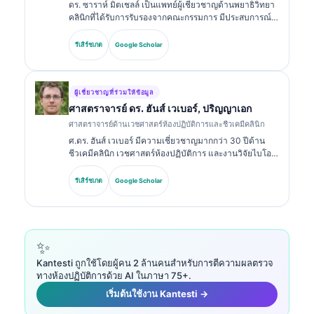
ดร. ซาราห์ มิตเชลล์ เป็นแพทย์ผู้เชี่ยวชาญด้านพยาธิวิทยา
คลินิกที่ได้รับการรับรองจากคณะกรรมการ มีประสบการณ์
มากกว่า 18 ปีในด้านเวชศาสตร์ห้องปฏิบัติการและการ
วิเคราะห์การวินิจฉัย เธอมีวุฒิบัตรเฉพาะทางด้านเคมีคลินิก
รีเสิร์ชเกต
Google Scholar
และได้ตีพิมพ์อย่างกว้างขวางเกี่ยวกับชุดตรวจไบโอมาร์ก
เกอร์และการวิเคราะห์ในทางปฏิบัติทางคลินิก.
ผู้เชี่ยวชาญที่ร่วมให้ข้อมูล
ศาสตราจารย์ ดร. ฮันส์ เวเบอร์, ปริญญาเอก
ศาสตราจารย์ด้านเวชศาสตร์ห้องปฏิบัติการและชีวเคมีคลินิก
ศ.ดร. ฮันส์ เวเบอร์ มีความเชี่ยวชาญมากกว่า 30 ปีด้าน
ชีวเคมีคลินิก เวชศาสตร์ห้องปฏิบัติการ และงานวิจัยไบโอ
มาร์กเกอร์ อดีตประธานของสมาคมเคมีคลินิกแห่งเยอรมนี
เขาเชี่ยวชาญด้านการวิเคราะห์ชุดตรวจเพื่อการวินิจฉัย
รีเสิร์ชเกต
Google Scholar
การมาตรฐานของไบโอมาร์กเกอร์ และเวชศาสตร์ห้อง
ปฏิบัติการที่ช่วยด้วย AI.
✨
Kantesti ถูกใช้โดยผู้คน 2 ล้านคนสำหรับการตีความผลตรวจ
ทางห้องปฏิบัติการด้วย AI ในภาษา 75+.
เริ่มต้นใช้งาน Kantesti →