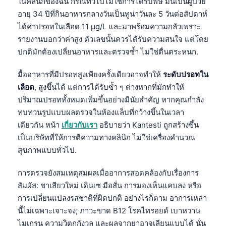
ในคลินิกของฉัน กรณีทั่วไปไม่ใช่การได้รับพิษ มันเป็นผู้ป่วย
อายุ 34 ปีที่กินอาหารกลางวันเป็นทูน่าวันละ 5 วันต่อสัปดาห์
ได้ค่าปรอทในเลือด 11 µg/L และมาพร้อมความกลัวเพราะ
รายงานบอกว่าค่าสูง ตัวเลขนั้นควรได้รับความสนใจ แต่โดย
ปกติมักต้องเปลี่ยนอาหารและตรวจซ้ำ ไม่ใช่ตื่นตระหนก.
มื้ออาหารที่มีปรอทสูงเพียงครั้งเดียวอาจทำให้
ระดับปรอทใน
เลือด
, สูงขึ้นได้ แต่การได้รับซ้ำ ๆ ต่างหากที่มักทำให้
ปริมาณปรอททั้งหมดเพิ่มขึ้นอย่างมีนัยสำคัญ หากคุณกำลัง
ทบทวนรูปแบบผลตรวจในห้องแล็บที่กว้างขึ้นในเวลา
เดียวกัน หน้า
เกี่ยวกับเรา
อธิบายว่า Kantesti ถูกสร้างขึ้น
เป็นบริษัทที่ให้การตีความทางคลินิก ไม่ใช่เครื่องคำนวณ
สุขภาพแบบทั่วไป.
การตรวจยังสมเหตุสมผลเมื่ออาการสอดคล้องกับเรื่องการ
สัมผัส: ชาเสียวใหม่ เดินเซ มือสั่น การมองเห็นแคบลง หรือ
การเปลี่ยนแปลงรสชาติที่ผิดปกติ อย่างไรก็ตาม อาการเหล่า
นี้ไม่เฉพาะเจาะจง; ภาวะขาด B12 โรคไทรอยด์ เบาหวาน
ไมเกรน ความวิตกกังวล และผลจากยาอาจเลียนแบบได้ นั่น