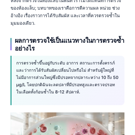
หลังจากตรวจในห้องแล็บในพื้นที่ เราไม่ได้แทนที่การตรวจ
Català
ของห้องแล็บ; บทบาทของเราคือการตีความผล หน่วย ช่วง
O‘zbekcha
อ้างอิง เรื่องราวการได้รับสัมผัส และเวลาที่ควรตรวจซ้ำใน
มุมมองเดียว.
Українська
አማርኛ
ผลการตรวจใช้เป็นแนวทางในการตรวจซ้ำ
Kiswahili
อย่างไร
ភាសាខ្មែរ
การตรวจซ้ำขึ้นอยู่กับระดับ อาการ สถานะการตั้งครรภ์
ဗမာစာ
และว่าการได้รับสัมผัสเปลี่ยนไปหรือไม่ สำหรับผู้ใหญ่ที่
Tagalog
ไม่มีอาการส่วนใหญ่ซึ่งมีปรอทจากปลาระหว่าง 10 ถึง 50
Tiếng Việt
µg/L โดยปกติฉันจะลดปลาที่มีปรอทสูงและตรวจปรอท
ในเลือดทั้งก้อนซ้ำใน 8-12 สัปดาห์.
Bahasa Melayu
മലയാളം
ಕನ್ನಡ
ગુજરાતી
தமிழ்