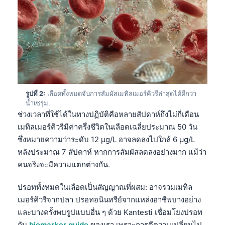
รูปที่ 2:
เลือดทั้งหมดจับการสัมผัสเมทิลเมอร์คิวรีล่าสุดได้ดีกว่า
น้ำเซรุ่ม.
ช่วงเวลาที่ใช้ได้ในทางปฏิบัติคือหลายสัปดาห์ถึงไม่กี่เดือน
เมทิลเมอร์คิวรีมีค่าครึ่งชีวิตในเลือดเฉลี่ยประมาณ 50 วัน
ซึ่งหมายความว่าระดับ 12 µg/L อาจลดลงไปใกล้ 6 µg/L
หลังประมาณ 7 สัปดาห์ หากการสัมผัสลดลงอย่างมาก แม้ว่า
คนจริงจะมีความแตกต่างกัน.
ปรอททั้งหมดในเลือดเป็นสัญญาณที่ผสม: อาจรวมเมทิล
เมอร์คิวรีจากปลา ปรอทอนินทรีย์จากแหล่งอาชีพบางอย่าง
และบางครั้งพบรูปแบบอื่น ๆ ด้วย Kantesti เชื่อมโยงปรอท
กับ
biomarker guide
ของเรา เพราะการตีความเปลี่ยนไป