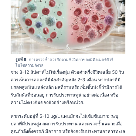
తెలుగు
मराठी
اردو
বাংলা
Shqip
Magyar
รูปที่ 8:
การตรวจซ้ำควรยึดตามชีววิทยาของมีทิลเมอร์คิวรี
ไม่ใช่ความกังวล.
Slovenščina
ช่วง 8-12 สัปดาห์ไม่ใช่เรื่องสุ่ม ด้วยค่าครึ่งชีวิตเฉลี่ย 50 วัน
한국어
ควรเห็นการลดลงที่มีนัยสำคัญหลัง 2-3 เดือน หากปลาที่มี
ปรอทสูงเป็นแหล่งหลัก ผลที่ราบหรือเพิ่มขึ้นบ่งชี้ว่ามีการได้
Polski
รับสัมผัสที่ซ่อนอยู่ การรับประทานทูน่าอย่างต่อเนื่อง หรือ
Lietuvių kalba
ความไม่ตรงกันของตัวอย่างหรือหน่วย.
Русский
หากระดับอยู่ที่ 5-10 µg/L แผนมักจะไม่เข้มข้นมาก: ระบุ
ქართული
ปลาที่มีปรอทสูง ลดการรับประทาน และตรวจซ้ำเฉพาะเมื่อ
Čeština
คุณกำลังตั้งครรภ์ มีอาการ หรือยังคงรับประทานอาหารทะเล