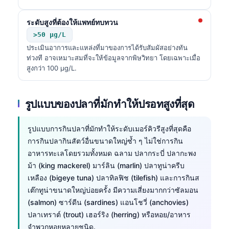
ระดับสูงที่ต้องให้แพทย์ทบทวน
>50 µg/L
ประเมินอาการและแหล่งที่มาของการได้รับสัมผัสอย่างทัน
ท่วงที อาจเหมาะสมที่จะให้ข้อมูลจากพิษวิทยา โดยเฉพาะเมื่อ
สูงกว่า 100 µg/L.
รูปแบบของปลาที่มักทำให้ปรอทสูงที่สุด
รูปแบบการกินปลาที่มักทำให้ระดับเมอร์คิวรีสูงที่สุดคือ
การกินปลากินสัตว์อื่นขนาดใหญ่ซ้ำ ๆ ไม่ใช่การกิน
อาหารทะเลโดยรวมทั้งหมด ฉลาม ปลากระบี่ ปลากะพง
ม้า (king mackerel) มาร์ลิน (marlin) ปลาทูน่าครีบ
เหลือง (bigeye tuna) ปลาทิลฟิช (tilefish) และการกินส
เต๊กทูน่าขนาดใหญ่บ่อยครั้ง มีความเสี่ยงมากกว่าซัลมอน
(salmon) ซาร์ดีน (sardines) แอนโชวี่ (anchovies)
ปลาเทราต์ (trout) เฮอร์ริง (herring) หรือหอย/อาหาร
จำพวกหอยหลายชนิด.