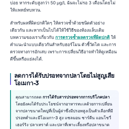
บ่อย หากระดับสูงกว่า 50 µg/L ฉันจะไม่รอ 3 เดือนโดยไม่
日本語
ให้แพทย์ทบทวน.
Eesti
Azərbaycan dili
สำหรับผลที่ผิดปกติใดๆ ให้ตรวจซ้ำด้วยชนิดตัวอย่าง
เดียวกัน และหากเป็นไปได้ให้ใช้วิธีของห้องแล็บเดิม
Bosanski
บทความของเราเกี่ยวกับ
การตรวจซ้ำผลตรวจที่ผิดปกติ
ให้
Svenska
คำแนะนำแบบเดียวกันสำหรับฮอร์โมน ตัวชี้วัดไต และการ
Српски језик
ตรวจทางการอักเสบ เพราะการเปลี่ยนวิธีอาจทำให้ดูเหมือน
ดีขึ้นหรือแย่ลงได้.
Íslenska
Հայերեն
ลดการได้รับปรอทจากปลาโดยไม่สูญเสีย
Bahasa Indonesia
โอเมกา-3
हिन्दी
คุณสามารถลด
การได้รับสารปรอทจากการบริโภคปลา
Nederlands
โดยยังคงได้รับประโยชน์จากอาหารทะเลด้วยการเปลี่ยน
Dansk
จากปลาขนาดใหญ่ที่เป็นผู้ล่าซึ่งมีปรอทสูงเป็นตัวเลือกที่มี
Български
ปรอทต่ำและมีโอเมกา-3 สูง แซลมอน ซาร์ดีน แอนโชวี่
เฮอร์ริง ปลาเทราต์ และปลาที่เพาะเลี้ยงหรือปลาขนาด
فارسی