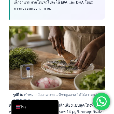
เล็กจำนวนมากโดยทั่วไปจะให้ EPA และ DHA โดยมี
简体中文
ภาระปรอทน้อยกว่ามาก.
Română
Türkçe
Ελληνικά
Português
Español
Italiano
עִבְרִית
Français
العربية
Deutsch
รูปที่ 9:
เป้าหมายคืออาหารทะเลที่ชาญฉลาด ไม่ใช่ความกลัว
English
อาหารทะเล.
ความผิดพลาดที่ฉันเห็นคือการหลีกเลี่ยงแบบสุดโต่งทั้งหมด
ไทย
หรือไม่เอาเลย ผู้ป่วยที่มีระดับปรอท 14 µg/L จะหยุดกินปลา