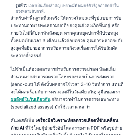
Gàidhlig
รูปที่ 7:
เวลาเป็นเรื่องสำคัญ เพราะมีทิลเมอร์คิวรีถูกกำจัดช้าใน
Euskara
ช่วงหลายสัปดาห์.
สำหรับค่าพื้นฐานที่สมจริง ให้ตรวจในขณะที่รูปแบบการรับ
Македонски јазик
ประทานอาหารทะเลตามปกติของคุณยังคงเกิดขึ้นอยู่ หรือ
Latviešu valoda
ภายในไม่กี่สัปดาห์หลังหยุด หากคุณหยุดปลาที่มีปรอทสูง
Galego
ทั้งหมดเป็นเวลา 3 เดือน แล้วค่อยตรวจ คุณอาจพลาดระดับ
สูงสุดที่อธิบายอาการหรือความกังวลเรื่องการได้รับสัมผัส
অসমীয়া
ระหว่างตั้งครรภ์.
සිංහල
ไม่จำเป็นต้องอดอาหารสำหรับการตรวจปรอท ห้องแล็บ
سنڌي
จำนวนมากสามารถตรวจโลหะร่องรอยเป็นการส่งตรวจ
پښتو
(send-out) ได้ ดังนั้นผลอาจใช้เวลา 3-10 วันทำการ แทนที่
จะได้ผลพร้อมกับการตรวจเคมีในวันเดียวกัน; คู่มือของเรา
ผลลัพธ์ในวันเดียวกัน
อธิบายว่าทำไมการตรวจเฉพาะทาง
Slovenčina
(specialized assays) มักใช้เวลานานกว่า.
Hrvatski
Suomi
คันเตสตีเป็น
เครื่องมือวิเคราะห์ผลตรวจเลือดที่ขับเคลื่อน
ด้วย AI
ที่ใช้โดยผู้ป่วยซึ่งอัปโหลดรายงาน PDF หรือรูปถ่าย
Қазақ тілі