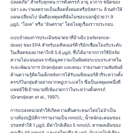
ปลอดภัย” สำหรับทุกคน การตั้งครรภ์ อายุ อาการ ชนิดของ
ปลา และว่าผลตรวจเป็นเลือดทั้งหมดหรือปัสสาวะ ล้วนทำให้
แผนเปลี่ยนไป นั่นคือเหตุผลที่ฉันไม่ชอบบอกผู้ป่วยว่า 9
µg/L “โอเค” หรือ “อันตราย” โดยไม่ดูเรื่องราวประกอบ.
แบบจำลองการประเมินขนาดยาที่อ้างอิง (reference-
dose) ของ EPA สำหรับเมทิลเมอร์คิวรีมักเชื่อมโยงกับระดับ
ในเลือดของมารดาใกล้ 5.8 µg/L ซึ่งได้มาจากการใช้ปัจจัย
ความไม่แน่นอนจากข้อมูลความเป็นพิษต่อระบบประสาทใน
ระยะพัฒนาการ Grandjean และคณะ รายงานความสัมพันธ์
ด้านความรู้คิดในเด็กหลังการได้รับเมทิลเมอร์คิวรีระหว่างตั้ง
ครรภ์ในกลุ่มตัวอย่างจากหมู่เกาะแฟโร ซึ่งเป็นเหตุผลหนึ่งที่
แพทย์ใช้เป้าหมายที่เข้มงวดกว่าในระหว่างตั้งครรภ์
(Grandjean et al., 1997).
การแปลงหน่วยทำให้เกิดความตื่นตระหนกโดยไม่จำเป็น
บางห้องปฏิบัติการรายงานเป็น nmol/L; น้ำหนักอะตอมของ
ปรอททำให้ 1 µg/L มีค่าใกล้เคียง 5 nmol/L หากผลเดิมของ
คุณคือ 45 nmol/L และผลใหม่คือ 8 µg/L นั่นอาจใกล้เคียง