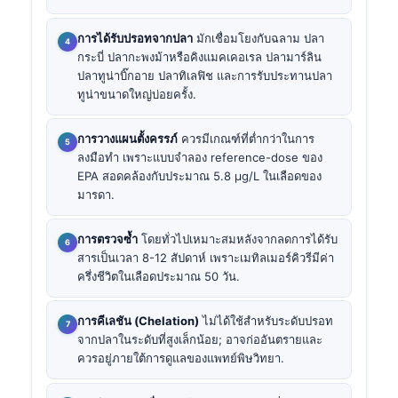
การได้รับปรอทจากปลา
มักเชื่อมโยงกับฉลาม ปลา
กระบี่ ปลากะพงม้าหรือคิงแมคเคอเรล ปลามาร์ลิน
ปลาทูน่าบิ๊กอาย ปลาทิเลฟิช และการรับประทานปลา
ทูน่าขนาดใหญ่บ่อยครั้ง.
การวางแผนตั้งครรภ์
ควรมีเกณฑ์ที่ต่ำกว่าในการ
ลงมือทำ เพราะแบบจำลอง reference-dose ของ
EPA สอดคล้องกับประมาณ 5.8 µg/L ในเลือดของ
มารดา.
การตรวจซ้ำ
โดยทั่วไปเหมาะสมหลังจากลดการได้รับ
สารเป็นเวลา 8-12 สัปดาห์ เพราะเมทิลเมอร์คิวรีมีค่า
ครึ่งชีวิตในเลือดประมาณ 50 วัน.
การคีเลชัน (Chelation)
ไม่ได้ใช้สำหรับระดับปรอท
จากปลาในระดับที่สูงเล็กน้อย; อาจก่ออันตรายและ
ควรอยู่ภายใต้การดูแลของแพทย์พิษวิทยา.