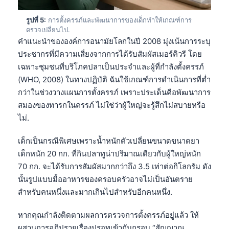
รูปที่ 5:
การตั้งครรภ์และพัฒนาการของเด็กทำให้เกณฑ์การ
ตรวจเปลี่ยนไป.
คำแนะนำขององค์การอนามัยโลกในปี 2008 มุ่งเน้นการระบุ
ประชากรที่มีความเสี่ยงจากการได้รับสัมผัสเมอร์คิวรี โดย
เฉพาะชุมชนที่บริโภคปลาเป็นประจำและผู้ที่กำลังตั้งครรภ์
(WHO, 2008) ในทางปฏิบัติ ฉันใช้เกณฑ์การดำเนินการที่ต่ำ
กว่าในช่วงวางแผนการตั้งครรภ์ เพราะประเด็นคือพัฒนาการ
สมองของทารกในครรภ์ ไม่ใช่ว่าผู้ใหญ่จะรู้สึกไม่สบายหรือ
ไม่.
เด็กเป็นกรณีพิเศษเพราะน้ำหนักตัวเปลี่ยนขนาดขนาดยา
เด็กหนัก 20 กก. ที่กินปลาทูน่าปริมาณเดียวกับผู้ใหญ่หนัก
70 กก. จะได้รับการสัมผัสมากกว่าถึง 3.5 เท่าต่อกิโลกรัม ดัง
นั้นรูปแบบมื้ออาหารของครอบครัวอาจไม่เป็นอันตราย
สำหรับคนหนึ่งและมากเกินไปสำหรับอีกคนหนึ่ง.
หากคุณกำลังติดตามผลการตรวจการตั้งครรภ์อยู่แล้ว ให้
ผสานการอภิปรายเรื่องปรอทเข้ากับกรอบ “สัญญาณ