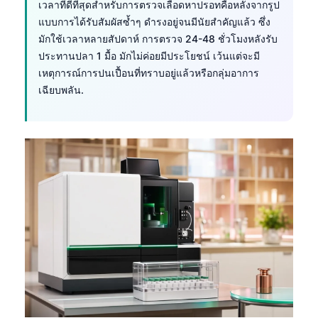
เวลาที่ดีที่สุดสำหรับการตรวจเลือดหาปรอทคือหลังจากรูป
Frysk
แบบการได้รับสัมผัสซ้ำๆ ดำรงอยู่จนมีนัยสำคัญแล้ว ซึ่ง
Esperanto
มักใช้เวลาหลายสัปดาห์ การตรวจ 24-48 ชั่วโมงหลังรับ
ประทานปลา 1 มื้อ มักไม่ค่อยมีประโยชน์ เว้นแต่จะมี
Беларуская мова
เหตุการณ์การปนเปื้อนที่ทราบอยู่แล้วหรือกลุ่มอาการ
Татар теле
เฉียบพลัน.
Кыргызча
ئۇيغۇرچە
Cebuano
Basa Jawa
ພາສາລາວ
Монгол
Afrikaans
العربية المغربية
Occitan