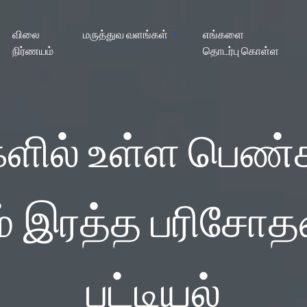
விலை
மருத்துவ வளங்கள்
எங்களை
நிர்ணயம்
தொடர்பு கொள்ள
ளில் உள்ள பெண
இரத்த பரிசோதனை 
பட்டியல்