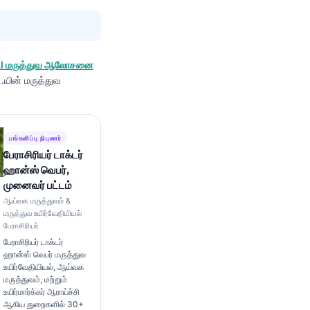
 AI மருத்துவ ஆலோசனை
டி.யின் மருத்துவ
பங்களிப்பு நிபுணர்
பேராசிரியர் டாக்டர்
ஹான்ஸ் வெபர்,
முனைவர் பட்டம்
ஆய்வக மருத்துவம் &
மருத்துவ உயிர்வேதியியல்
பேராசிரியர்
பேராசிரியர் டாக்டர்
ஹான்ஸ் வெபர் மருத்துவ
உயிர்வேதியியல், ஆய்வக
மருத்துவம், மற்றும்
உயிர்மார்க்கர் ஆராய்ச்சி
ஆகிய துறைகளில் 30+