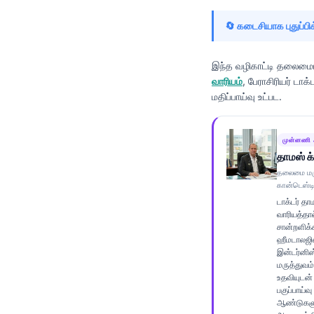
Frysk
🔄 கடைசியாக புதுப்பிக
Esperanto
Беларуская мова
இந்த வழிகாட்டி தலைமையி
வாரியம்
, பேராசிரியர் டாக்
Татар теле
மதிப்பாய்வு உட்பட.
Кыргызча
ئۇيغۇرچە
முன்னணி 
Cebuano
தாமஸ் க்ள
தலைமை மரு
Basa Jawa
கான்டெஸ்டி
ພາສາລາວ
டாக்டர் த
வாரியத்தால
Монгол
சான்றளிக்க
ஹீமடாலஜிஸ்
Afrikaans
இன்டர்னிஸ
மருத்துவம்
العربية المغربية
உதவியுடன்
பகுப்பாய்வ
Occitan
ஆண்டுகளு