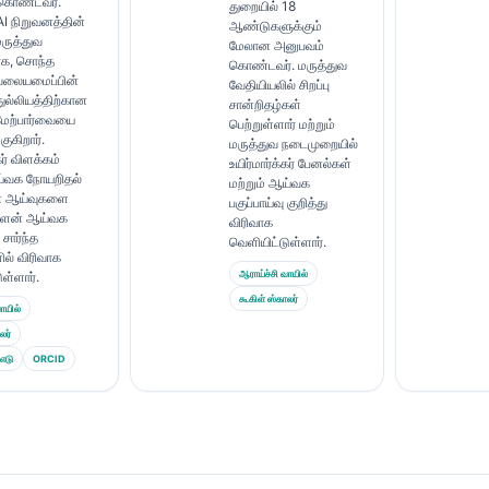
கொண்டவர்.
துறையில் 18
AI நிறுவனத்தின்
ஆண்டுகளுக்கும்
ுத்துவ
மேலான அனுபவம்
ாக, சொந்த
கொண்டவர். மருத்துவ
 வலையமைப்பின்
வேதியியலில் சிறப்பு
துல்லியத்திற்கான
சான்றிதழ்கள்
மேற்பார்வையை
பெற்றுள்ளார் மற்றும்
ுகிறார்.
மருத்துவ நடைமுறையில்
கர் விளக்கம்
உயிர்மார்க்கர் பேனல்கள்
ய்வக நோயறிதல்
மற்றும் ஆய்வக
ன ஆய்வுகளை
பகுப்பாய்வு குறித்து
்ளைன் ஆய்வக
விரிவாக
 சார்ந்த
வெளியிட்டுள்ளார்.
ில் விரிவாக
ஆராய்ச்சி வாயில்
ள்ளார்.
கூகிள் ஸ்காலர்
ாயில்
லர்
எடு
ORCID