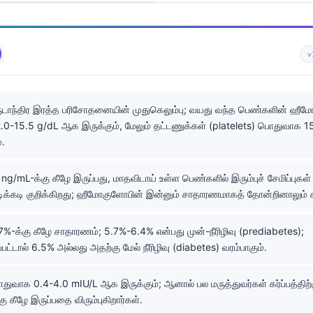
v
டாந்திர இரத்த பரிசோதனையின் முதுகெலும்பு; வயது வந்த பெண்களின் ஹீம
0-15.5 g/dL ஆக இருக்கும், மேலும் தட்டணுக்கள் (platelets) பொதுவாக 
்.
ng/mL-க்கு கீழே இருப்பது, மாதவிடாய் உள்ள பெண்களில் இரும்புச் சேமிப்புக
ிக்கடி குறிக்கிறது; ஹீமோகுளோபின் இன்னும் சாதாரணமாகத் தோன்றினாலும் 
%-க்கு கீழே சாதாரணம்; 5.7%-6.4% என்பது முன்-நீரிழிவு (prediabetes);
ப்பட்டால் 6.5% அல்லது அதற்கு மேல் நீரிழிவு (diabetes) வரம்பாகும்.
ுவாக 0.4-4.0 mIU/L ஆக இருக்கும்; ஆனால் பல மருத்துவர்கள் கர்ப்பத்திற
ு கீழே இருப்பதை விரும்புகிறார்கள்.