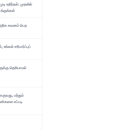
ுடி உதிர்தல்: முதலில்
ங்குங்கள்
ு அதிக கவனம் பெற
, உங்கள் சரிபார்ப்புப்
ளுக்கு தெரியாமல்
ராகுவது, மற்றும்
ண்களை எப்படி