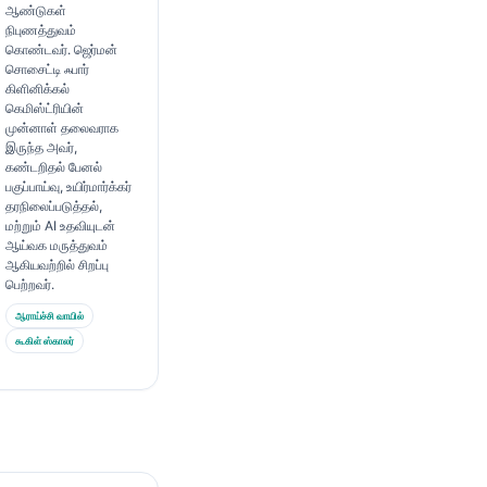
ஆண்டுகள்
நிபுணத்துவம்
கொண்டவர். ஜெர்மன்
சொசைட்டி ஃபார்
கிளினிக்கல்
கெமிஸ்ட்ரியின்
முன்னாள் தலைவராக
இருந்த அவர்,
கண்டறிதல் பேனல்
பகுப்பாய்வு, உயிர்மார்க்கர்
தரநிலைப்படுத்தல்,
மற்றும் AI உதவியுடன்
ஆய்வக மருத்துவம்
ஆகியவற்றில் சிறப்பு
பெற்றவர்.
ஆராய்ச்சி வாயில்
கூகிள் ஸ்காலர்