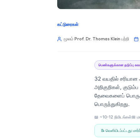
கட்டுரைகள்
மூலம் Prof. Dr. Thomas Klein
பற்றி
பெண்களுக்கான தடுப்பு சுக
32 வயதில் சரியான ஆ
அறிகுறிகள், குடும்ப
தேவைகளைப் பொருத்த
பொருந்துகிறது.
📖 ~10-12 நிமிடங்கள்
📅
ம
Norsk bokmål
📝 வெளியிடப்பட்டது:
மார்
Ślōnskŏ gŏdka