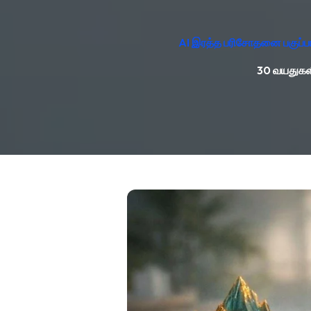
AI இரத்த பரிசோதனை பகுப்பா
30 வயதுகளி