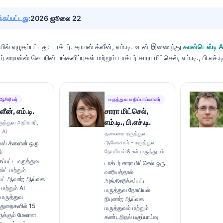
்கப்பட்டது:
2026 ஜூலை 22
ல் எழுதப்பட்டது:
டாக்டர். தாமஸ் க்ளீன், எம்.டி.
உடன் இணைந்து
கான்டெஸ்டி
டர் ஹான்ஸ் வெபரின் பங்களிப்புகள் மற்றும் டாக்டர் சாரா மிட்செல், எம்.டி., பி.எச்.
ஆசிரியர்
மருத்துவ மதிப்பாய்வாளர்
ீன், எம்.டி.
சாரா மிட்செல்,
எம்.டி., பி.எச்.டி.
த்துவ அதிகாரி,
 AI
தலைமை மருத்துவ
ஆலோசகர் - மருத்துவ
ாமஸ் க்ளைன் ஒரு
நோயியல் & உள் மருத்துவம்
்
ப்பட்ட மருத்துவ
டாக்டர் சாரா மிட்செல் ஒரு
ட் மற்றும்
வாரியத்தால்
்ட் ஆவார்; ஆய்வக
அங்கீகரிக்கப்பட்ட
 மற்றும் AI
மருத்துவ நோயியல்
 மருத்துவ
நிபுணர்; ஆய்வக
ு துறைகளில் 15
மருத்துவம் மற்றும்
க்கும் மேலான
கண்டறிதல் பகுப்பாய்வு