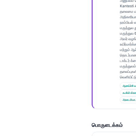
Gàidhlig
அனுபவம் 
Kantesti 
Euskara
தலைமை மர
அதிகாரிய
Македонски јазик
நரம்பியல்
மருத்துவ 
Latviešu valoda
மருத்துவ 
அவர் வழங்க
Galego
உயிர்மார்க்
மற்றும் ஆ
অসমীয়া
தொடர்பா
සිංහල
டாக்டர் க
மருத்துவம்
سنڌي
தலைப்புகள
வெளியிட்டு
پښتو
ஆராய்ச்சி வ
கூகிள் ஸ்கா
Slovenčina
அகாடமியா.
Hrvatski
Suomi
பொருளடக்கம்
Қазақ тілі