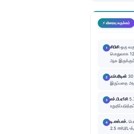
తెలుగు
मराठी
⚡ விரைவு சுருக்கம்
اردو
বাংলা
சிபிசி
ஒரு வரு
Shqip
பொதுவாக 12.
Magyar
ஆக இருக்கும
Slovenščina
ஃபெரிடின்
30 
한국어
இருப்பதை அட
Polski
Lietuvių kalba
எச்.பி.ஏ1சி
5.7
உறுதிப்படுத்த
Русский
ქართული
டி.எஸ்.எச்.
பொத
Čeština
2.5 mIU/L-க்க