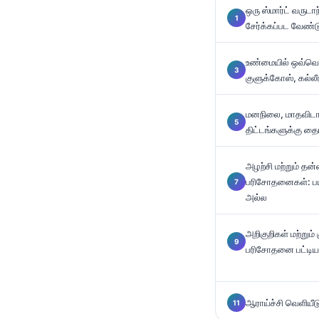
ஒரு ஸ்மார்ட் வருட
Català
சேர்க்கப்பட வேண்ட
O‘zbekcha
Українська
உண்மையில் ஒவ்வொ
குளுக்கோஸ், கல்லீ
አማርኛ
Kiswahili
மனநிலை, மாதவிடாய் 
ភាសាខ្មែរ
திட்டங்களுக்கு தை
ဗမာစာ
அழற்சி மற்றும் த
ไทย
பரிசோதனைகள்: பய
அல்ல
Tagalog
Tiếng Việt
அறிகுறிகள் மற்றும்
Bahasa Melayu
பரிசோதனை பட்டியல
മലയാളം
ಕನ್ನಡ
ஆராய்ச்சி வெளியீடு
ગુજરાતી