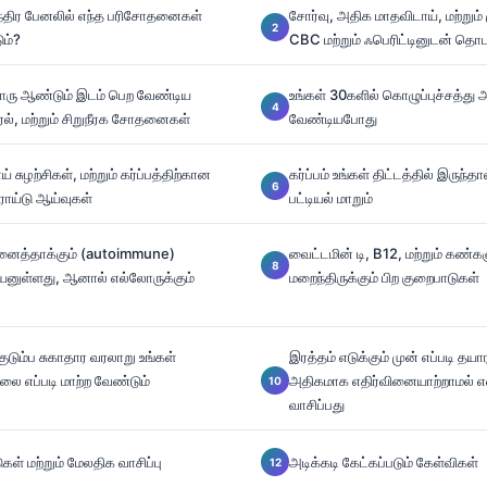
ாந்திர பேனலில் எந்த பரிசோதனைகள்
சோர்வு, அதிக மாதவிடாய், மற்றும் ம
ும்?
CBC மற்றும் ஃபெரிட்டினுடன் தொட
ரு ஆண்டும் இடம் பெற வேண்டிய
உங்கள் 30களில் கொழுப்புச்சத்த
ரல், மற்றும் சிறுநீரக சோதனைகள்
வேண்டியபோது
சுழற்சிகள், மற்றும் கர்ப்பத்திற்கான
கர்ப்பம் உங்கள் திட்டத்தில் இருந்தால்
ராய்டு ஆய்வுகள்
பட்டியல் மாறும்
ன்னைத்தாக்கும் (autoimmune)
வைட்டமின் டி, B12, மற்றும் கண்க
னுள்ளது, ஆனால் எல்லோருக்கும்
மறைந்திருக்கும் பிற குறைபாடுகள்
 குடும்ப சுகாதார வரலாறு உங்கள்
இரத்தம் எடுக்கும் முன் எப்படி தயா
ை எப்படி மாற்ற வேண்டும்
அதிகமாக எதிர்வினையாற்றாமல் எ
வாசிப்பது
கள் மற்றும் மேலதிக வாசிப்பு
அடிக்கடி கேட்கப்படும் கேள்விகள்