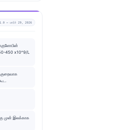
1.0 —
மார்ச் 29, 2026
ோகுளோபின்
150-450 x10^9/L
ள் குறைவாக
கூட.
்கு முன் இலக்காக