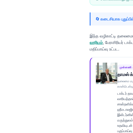
Frysk
Esperanto
🔄 கடைசியாக புதுப்பிக
Беларуская мова
Татар теле
இந்த வழிகாட்டி தலைமையி
வாரியம்
, பேராசிரியர் டாக்
Кыргызча
மதிப்பாய்வு உட்பட.
ئۇيغۇرچە
Cebuano
முன்னணி 
தாமஸ் க்ள
Basa Jawa
தலைமை மரு
ພາສາລາວ
கான்டெஸ்டி
டாக்டர் த
Монгол
வாரியத்தால
Afrikaans
சான்றளிக்க
ஹீமடாலஜிஸ்
العربية المغربية
இன்டர்னிஸ
மருத்துவம்
Occitan
உதவியுடன்
பகுப்பாய்வ