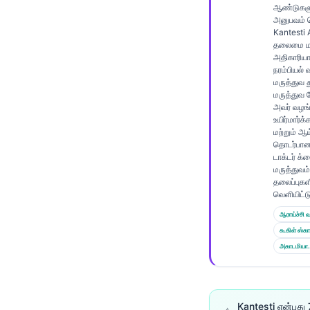
Gàidhlig
ஆண்டுகளு
அனுபவம் 
Euskara
Kantesti 
தலைமை மர
Македонски јазик
அதிகாரிய
Latviešu valoda
நரம்பியல்
மருத்துவ 
Galego
மருத்துவ 
அவர் வழங்க
অসমীয়া
உயிர்மார்க்
மற்றும் ஆ
සිංහල
தொடர்பா
டாக்டர் க
سنڌي
மருத்துவம்
தலைப்புகள
پښتو
வெளியிட்டு
ஆராய்ச்சி வ
Slovenčina
கூகிள் ஸ்கா
அகாடமியா.
Hrvatski
Suomi
Қазақ тілі
Kantesti என்பத