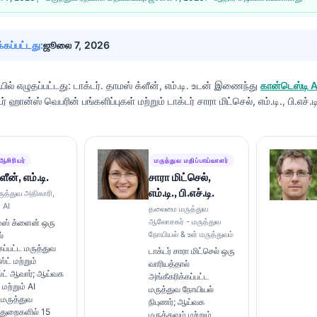
்கப்பட்டது:
ஜூலை 7, 2026
ல் எழுதப்பட்டது:
டாக்டர். தாமஸ் க்ளீன், எம்.டி.
உடன் இணைந்து
கான்டெஸ்டி
டர் ஹான்ஸ் வெபரின் பங்களிப்புகள் மற்றும் டாக்டர் சாரா மிட்செல், எம்.டி., பி.எச்.
ஆசிரியர்
மருத்துவ மதிப்பாய்வாளர்
ீன், எம்.டி.
சாரா மிட்செல்,
எம்.டி., பி.எச்.டி.
த்துவ அதிகாரி,
 AI
தலைமை மருத்துவ
ஆலோசகர் - மருத்துவ
ாமஸ் க்ளைன் ஒரு
நோயியல் & உள் மருத்துவம்
்
ப்பட்ட மருத்துவ
டாக்டர் சாரா மிட்செல் ஒரு
ட் மற்றும்
வாரியத்தால்
்ட் ஆவார்; ஆய்வக
அங்கீகரிக்கப்பட்ட
 மற்றும் AI
மருத்துவ நோயியல்
 மருத்துவ
நிபுணர்; ஆய்வக
ு துறைகளில் 15
மருத்துவம் மற்றும்