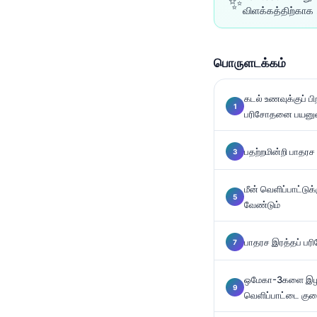
✨
விளக்கத்திற்காக 2
Català
O‘zbekcha
Українська
பொருளடக்கம்
አማርኛ
கடல் உணவுக்குப் ப
Kiswahili
பரிசோதனை பயனுள்
ភាសាខ្មែរ
ဗမာစာ
பதற்றமின்றி பாதரச
ไทย
மீன் வெளிப்பாட்டுக
Tagalog
வேண்டும்
Tiếng Việt
பாதரச இரத்தப் பர
Bahasa Melayu
മലയാളം
ஒமேகா-3களை இழக்க
ಕನ್ನಡ
வெளிப்பாட்டை குற
ગુજરાતી