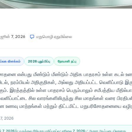
ஜூன் 7, 2026
மறுமொழி ஏதுமில்லை
்வக விளக்கம்
2026 புதுப்பிப்பு
நோயாளி நட்பு
சோதனை என்பது மீண்டும் மீண்டும் அதிக பாதரசம் உள்ள கடல
டமிடல், நரம்பியல் அறிகுறிகள், அல்லது அறியப்பட்ட வெளிப்பாடு இரு
ம். இரத்தத்தில் உள்ள பாதரசம் பெரும்பாலும் சமீபத்திய மீதில்ப
ளிப்பாட்டை சில வாரங்களிலிருந்து சில மாதங்கள் வரை பிரதிப
ன உணவு மாற்றங்கள் மற்றும் திட்டமிட்ட மறுபரிசோதனையை வழி
 7, 2026
் 7, 2026
🩺 மருத்துவ ரீதியாக மதிப்பாய்வு:
ஜூலை 7, 2026
✅ ஆதார அடிப்படையிலானது