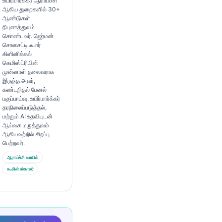
உயிர்மார்க்கர் ஆராய்ச்சி
ஆகிய துறைகளில் 30+
ஆண்டுகள்
நிபுணத்துவம்
கொண்டவர். ஜெர்மன்
சொசைட்டி ஃபார்
கிளினிக்கல்
கெமிஸ்ட்ரியின்
முன்னாள் தலைவராக
இருந்த அவர்,
கண்டறிதல் பேனல்
பகுப்பாய்வு, உயிர்மார்க்கர்
தரநிலைப்படுத்தல்,
மற்றும் AI உதவியுடன்
ஆய்வக மருத்துவம்
ஆகியவற்றில் சிறப்பு
பெற்றவர்.
ஆராய்ச்சி வாயில்
கூகிள் ஸ்காலர்