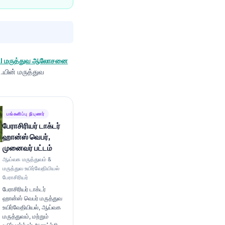
 AI மருத்துவ ஆலோசனை
டி.யின் மருத்துவ
பங்களிப்பு நிபுணர்
பேராசிரியர் டாக்டர்
ஹான்ஸ் வெபர்,
முனைவர் பட்டம்
ஆய்வக மருத்துவம் &
மருத்துவ உயிர்வேதியியல்
பேராசிரியர்
பேராசிரியர் டாக்டர்
ஹான்ஸ் வெபர் மருத்துவ
உயிர்வேதியியல், ஆய்வக
மருத்துவம், மற்றும்