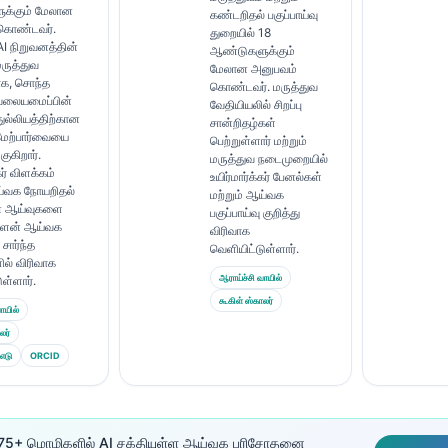
க்கும் மேலான
கண்டறிதல் பகுப்பாய்வு
கொண்டவர்.
துறையில் 18
AI நிறுவனத்தின்
ஆண்டுகளுக்கும்
ுத்துவ
மேலான அனுபவம்
ாக, சொந்த
கொண்டவர். மருத்துவ
 வலையமைப்பின்
வேதியியலில் சிறப்பு
துல்லியத்திற்கான
சான்றிதழ்கள்
மேற்பார்வையை
பெற்றுள்ளார் மற்றும்
ுகிறார்.
மருத்துவ நடைமுறையில்
கர் விளக்கம்
உயிர்மார்க்கர் பேனல்கள்
ய்வக நோயறிதல்
மற்றும் ஆய்வக
ன ஆய்வுகளை
பகுப்பாய்வு குறித்து
்ளைன் ஆய்வக
விரிவாக
 சார்ந்த
வெளியிட்டுள்ளார்.
ில் விரிவாக
ஆராய்ச்சி வாயில்
ள்ளார்.
கூகிள் ஸ்காலர்
ாயில்
லர்
எடு
ORCID
ு 75+ மொழிகளில் AI சக்தியுள்ள ஆய்வக பரிசோதனை