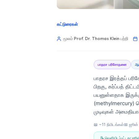
கட்டுரைகள்
மூலம் Prof. Dr. Thomas Klein
பற்றி
பாதரச பரிசோதனை
ஆய
பாதரச இரத்தப் பரி
பிறகு, கர்ப்பத் திட்
பயனுள்ளதாக இருக்கு
(methylmercury) வெ
முடிவுகள் அமைதியா
📖 ~11 நிமிடங்கள்
📅
ஜூன்
Norsk bokmål
Ślōnskŏ gŏdka
📝 வெளியிடப்பட்டது:
ஜூன