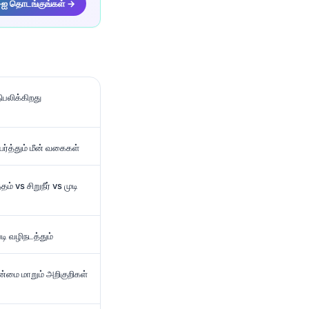
-ஐ தொடங்குங்கள் →
ிபலிக்கிறது
ர்த்தும் மீன் வகைகள்
 vs சிறுநீர் vs முடி
ி வழிநடத்தும்
ன்மை மாறும் அறிகுறிகள்