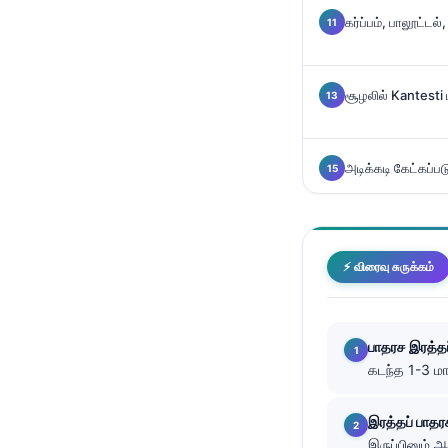
கர்ப்பம், பாலூட்டல்
తెలుగు
मराठी
اردو
சூழலில் Kantesti 
বাংলা
Shqip
அடிக்கடி கேட்கப்பட
Magyar
Slovenščina
한국어
⚡ விரைவு சுருக்கம்
Polski
Lietuvių kalba
பாதரச இரத்
Русский
கடந்த 1-3 மாத
ქართული
இரத்தப் பாத
Čeština
இருப்பினும் 