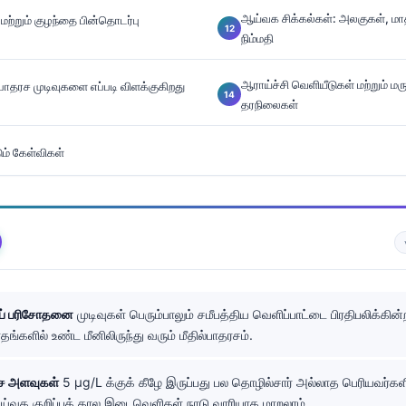
ஆய்வக சிக்கல்கள்: அலகுகள், மாத
, மற்றும் குழந்தை பின்தொடர்பு
நிம்மதி
ஆராய்ச்சி வெளியீடுகள் மற்றும் மரு
பாதரச முடிவுகளை எப்படி விளக்குகிறது
தரநிலைகள்
ும் கேள்விகள்
தப் பரிசோதனை
முடிவுகள் பெரும்பாலும் சமீபத்திய வெளிப்பாட்டை பிரதிபலிக்கின்
ங்களில் உண்ட மீனிலிருந்து வரும் மீதில்பாதரசம்.
ரச அளவுகள்
5 µg/L க்குக் கீழே இருப்பது பல தொழில்சார் அல்லாத பெரியவர்க
ஆய்வக குறிப்புக் கால இடைவெளிகள் நாடு வாரியாக மாறலாம்.