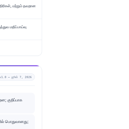
ிரிகள், மற்றும் தவறான
த்துவ மதிப்பாய்வு
v1.0 —
ஜூன் 7, 2026
றன; குறிப்பாக
ளில் பொதுவானது;