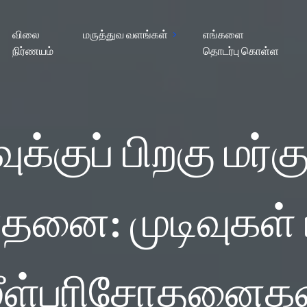
விலை
மருத்துவ வளங்கள்
எங்களை
நிர்ணயம்
தொடர்பு கொள்ள
க்குப் பிறகு மர்கு
தனை: முடிவுகள் ம
மீள்பரிசோதனைகள