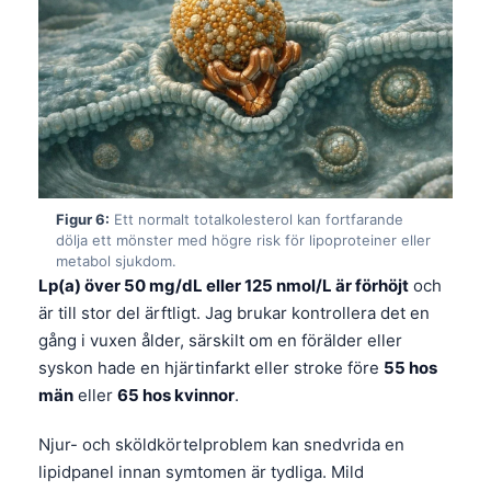
Català
O‘zbekcha
Українська
አማርኛ
Kiswahili
ភាសាខ្មែរ
Figur 6:
Ett normalt totalkolesterol kan fortfarande
ဗမာစာ
dölja ett mönster med högre risk för lipoproteiner eller
metabol sjukdom.
ไทย
Lp(a) över 50 mg/dL eller 125 nmol/L är förhöjt
och
Tagalog
är till stor del ärftligt. Jag brukar kontrollera det en
gång i vuxen ålder, särskilt om en förälder eller
Tiếng Việt
syskon hade en hjärtinfarkt eller stroke före
55 hos
Bahasa Melayu
män
eller
65 hos kvinnor
.
മലയാളം
Njur- och sköldkörtelproblem kan snedvrida en
ಕನ್ನಡ
lipidpanel innan symtomen är tydliga. Mild
ગુજરાતી