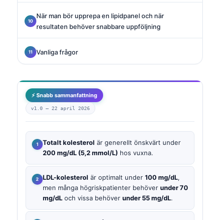
När man bör upprepa en lipidpanel och när
resultaten behöver snabbare uppföljning
Vanliga frågor
⚡ Snabb sammanfattning
v1.0 —
22 april 2026
Totalt kolesterol
är generellt önskvärt under
200 mg/dL (5,2 mmol/L)
hos vuxna.
LDL-kolesterol
är optimalt under
100 mg/dL
,
men många högriskpatienter behöver
under 70
mg/dL
och vissa behöver
under 55 mg/dL
.