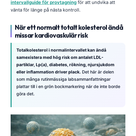
Gàidhlig
intervallguide för provtagning
för att undvika att
vänta för länge på nästa kontroll.
Euskara
Македонски јазик
När ett normalt totalt kolesterol ändå
Latviešu valoda
missar kardiovaskulär risk
Galego
Totalkolesterol i normalintervallet kan ändå
অসমীয়া
samexistera med hög risk om antalet LDL-
සිංහල
partiklar, Lp(a), diabetes, rökning, njursjukdom
سنڌي
eller inflammation driver plack.
Det här är delen
som många rutinmässiga labsammanfattningar
پښتو
plattar till i en grön bockmarkering när de inte borde
göra det.
Slovenčina
Hrvatski
Suomi
Қазақ тілі