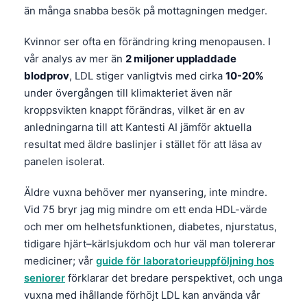
än många snabba besök på mottagningen medger.
Frysk
Esperanto
Kvinnor ser ofta en förändring kring menopausen. I
vår analys av mer än
2 miljoner uppladdade
Беларуская мова
blodprov
, LDL stiger vanligtvis med cirka
10-20%
Татар теле
under övergången till klimakteriet även när
Кыргызча
kroppsvikten knappt förändras, vilket är en av
anledningarna till att Kantesti AI jämför aktuella
ئۇيغۇرچە
resultat med äldre baslinjer i stället för att läsa av
Cebuano
panelen isolerat.
Basa Jawa
Äldre vuxna behöver mer nyansering, inte mindre.
ພາສາລາວ
Vid 75 bryr jag mig mindre om ett enda HDL-värde
Монгол
och mer om helhetsfunktionen, diabetes, njurstatus,
Afrikaans
tidigare hjärt–kärlsjukdom och hur väl man tolererar
mediciner; vår
guide för laboratorieuppföljning hos
العربية المغربية
seniorer
förklarar det bredare perspektivet, och unga
Occitan
vuxna med ihållande förhöjt LDL kan använda vår