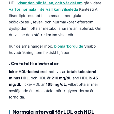
HDL
visar den här fällan, och vår del om
går vidare.
varför normala intervall kan vilseleda
Kantesti AI
läser lipidresultat tillsammans med glukos,
sköldkörtel-, lever- och njurmarkörer eftersom
dyslipidemi ofta är metabol snarare än isolerad. Om
du vill se den större kartan visar vår.
hur delarna hänger ihop.
biomarkörguide
Snabb
huvudräkning som faktiskt hjälper.
. Om totalt kolesterol är
Icke-HDL-kolesterol
motsvarar
totalt kolesterol
minus HDL
. och HDL är
210 mg/dL
and HDL is
45
mg/dL
, icke-HDL är
165 mg/dL
, vilket ofta är mer
avslöjande än totalantalet när triglyceriderna är
förhöjda.
Normala intervall för LDL och HDL