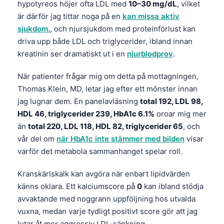
hypotyreos höjer ofta LDL med
10–30 mg/dL
, vilket
தமிழ்
är därför jag tittar noga på en
kan missa aktiv
sjukdom.
, och njursjukdom med proteinförlust kan
తెలుగు
driva upp både LDL och triglycerider, ibland innan
मराठी
kreatinin ser dramatiskt ut i en
njurblodprov
.
اردو
När patienter frågar mig om detta på mottagningen,
বাংলা
Thomas Klein, MD, letar jag efter ett mönster innan
Shqip
jag lugnar dem. En panelavläsning
total 192, LDL 98,
HDL 46, triglycerider 239, HbA1c 6.1%
oroar mig mer
Magyar
än
total 220, LDL 118, HDL 82, triglycerider 65
, och
Slovenščina
vår del om
när HbA1c inte stämmer med bilden
visar
한국어
varför det metabola sammanhanget spelar roll.
Polski
Kranskärlskalk kan avgöra när enbart lipidvärden
Lietuvių kalba
känns oklara. Ett kalciumscore på
0
kan ibland stödja
Русский
avvaktande med noggrann uppföljning hos utvalda
vuxna, medan varje tydligt positivt score gör att jag
ქართული
lutar åt mer aggressiv LDL-sänkning.