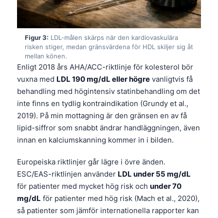
Figur 3:
LDL-målen skärps när den kardiovaskulära
risken stiger, medan gränsvärdena för HDL skiljer sig åt
mellan könen.
Enligt 2018 års AHA/ACC-riktlinje för kolesterol bör
vuxna med
LDL 190 mg/dL eller högre
vanligtvis få
behandling med högintensiv statinbehandling om det
inte finns en tydlig kontraindikation (Grundy et al.,
2019). På min mottagning är den gränsen en av få
lipid-siffror som snabbt ändrar handläggningen, även
innan en kalciumskanning kommer in i bilden.
Europeiska riktlinjer går lägre i övre änden.
ESC/EAS-riktlinjen använder
LDL under 55 mg/dL
för patienter med mycket hög risk och
under 70
mg/dL
för patienter med hög risk (Mach et al., 2020),
så patienter som jämför internationella rapporter kan