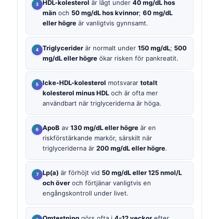
HDL-kolesterol
är lågt under
40 mg/dL hos
män
och
50 mg/dL hos kvinnor
;
60 mg/dL
eller högre
är vanligtvis gynnsamt.
Triglycerider
är normalt under
150 mg/dL
;
500
mg/dL eller högre
ökar risken för pankreatit.
Icke-HDL-kolesterol
motsvarar
totalt
kolesterol minus HDL
och är ofta mer
användbart när triglyceriderna är höga.
ApoB
av
130 mg/dL eller högre
är en
riskförstärkande markör, särskilt när
triglyceriderna är
200 mg/dL eller högre
.
Lp(a)
är förhöjt vid
50 mg/dL eller 125 nmol/L
och över
och förtjänar vanligtvis en
engångskontroll under livet.
Omtestning
görs ofta i
4-12 veckor
efter