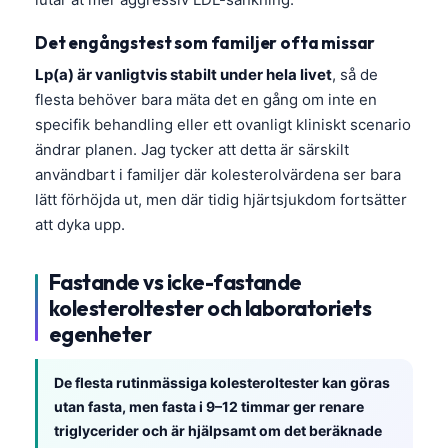
Čeština
Det engångstest som familjer ofta missar
日本語
Lp(a) är vanligtvis stabilt under hela livet
, så de
Eesti
flesta behöver bara mäta det en gång om inte en
Azərbaycan dili
specifik behandling eller ett ovanligt kliniskt scenario
Bosanski
ändrar planen. Jag tycker att detta är särskilt
användbart i familjer där kolesterolvärdena ser bara
Српски језик
lätt förhöjda ut, men där tidig hjärtsjukdom fortsätter
Íslenska
att dyka upp.
Հայերեն
Bahasa Indonesia
Fastande vs icke-fastande
kolesteroltester och laboratoriets
हिन्दी
egenheter
Nederlands
Dansk
De flesta rutinmässiga kolesteroltester kan göras
Български
utan fasta, men fasta i 9–12 timmar ger renare
triglycerider och är hjälpsamt om det beräknade
فارسی