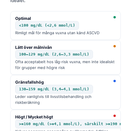
idealet.
Optimal
<100 mg/dL (<2,6 mmol/L)
Rimligt mål för många vuxna utan känd ASCVD
Lätt över målnivån
100–129 mg/dL (2,6–3,3 mmol/L)
Ofta acceptabelt hos låg-risk vuxna, men inte idealiskt
för grupper med högre risk
Gränsfallshög
130–159 mg/dL (3,4–4,1 mmol/L)
Leder vanligtvis till livsstilsbehandling och
riskberäkning
Högt / Mycket högt
>=160 mg/dL (>=4,1 mmol/L), särskilt >=190 mg/d