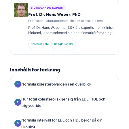
BIDRAGANDE EXPERT
Prof. Dr. Hans Weber, PhD
Professor i laboratoriemedicin och klinisk biokemi
Prof. Dr. Hans Weber har 30+ års expertis inom klinisk
biokemi, laboratoriemedicin och biomarkörforskning.
Tidigare president för German Society for Clinical
Chemistry, och han specialiserar sig på analys av
ResearchGate
Google Scholar
diagnostiska paneler, standardisering av biomarkörer
och AI-assisterad laboratoriemedicin.
Innehållsförteckning
Normala kolesterolvärden i en överblick
Hur total kolesterol skiljer sig från LDL, HDL och
triglycerider
Normala intervall för LDL och HDL beror på din
risknivå