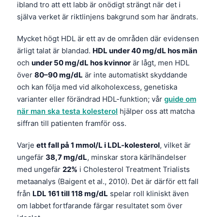
ibland tro att ett labb är onödigt strängt när det i
själva verket är riktlinjens bakgrund som har ändrats.
Mycket högt HDL är ett av de områden där evidensen
ärligt talat är blandad.
HDL under 40 mg/dL hos män
och
under 50 mg/dL hos kvinnor
är lågt, men HDL
över
80–90 mg/dL
är inte automatiskt skyddande
och kan följa med vid alkoholexcess, genetiska
varianter eller förändrad HDL-funktion; vår
guide om
när man ska testa kolesterol
hjälper oss att matcha
siffran till patienten framför oss.
Varje
ett fall på 1 mmol/L i LDL-kolesterol
, vilket är
ungefär
38,7 mg/dL
, minskar stora kärlhändelser
med ungefär
22%
i Cholesterol Treatment Trialists
metaanalys (Baigent et al., 2010). Det är därför ett fall
från
LDL 161 till 118 mg/dL
spelar roll kliniskt även
om labbet fortfarande färgar resultatet som över