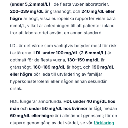
(under 5,2 mmol/L)
i de flesta vuxenlaboratorier.
200–239 mg/dL
är gränshögt, och
240 mg/dL eller
högre
är högt; vissa europeiska rapporter visar bara
mmol/L, vilket är anledningen till att patienter ibland
tror att laboratoriet använt en annan standard.
LDL är det värde som vanligtvis betyder mest för risk
i artärerna.
LDL under 100 mg/dL (2,6 mmol/L)
är
optimalt för de flesta vuxna,
130–159 mg/dL
är
gränshögt,
160–189 mg/dL
är högt, och
190 mg/dL
eller högre
bör leda till utvärdering av familjär
hyperkolesterolemi eller någon annan sekundär
orsak.
HDL fungerar annorlunda.
HDL under 40 mg/dL hos
män
och
under 50 mg/dL hos kvinnor
är lågt, medan
60 mg/dL eller högre
är i allmänhet gynnsamt; för en
djupare genomgång av det värdet, se vår
förklaring