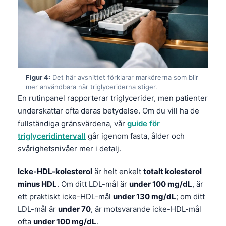
Figur 4:
Det här avsnittet förklarar markörerna som blir
mer användbara när triglyceriderna stiger.
En rutinpanel rapporterar triglycerider, men patienter
underskattar ofta deras betydelse. Om du vill ha de
fullständiga gränsvärdena, vår
guide för
triglyceridintervall
går igenom fasta, ålder och
svårighetsnivåer mer i detalj.
Icke-HDL-kolesterol
är helt enkelt
totalt kolesterol
minus HDL
. Om ditt LDL-mål är
under 100 mg/dL
, är
ett praktiskt icke-HDL-mål
under 130 mg/dL
; om ditt
LDL-mål är
under 70
, är motsvarande icke-HDL-mål
ofta
under 100 mg/dL
.