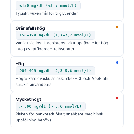
<150 mg/dL (<1,7 mmol/L)
Typiskt vuxenmål för triglycerider
Gränsfallshög
150–199 mg/dL (1,7–2,2 mmol/L)
Vanligt vid insulinresistens, viktuppgång eller högt
intag av raffinerade kolhydrater
Hög
200–499 mg/dL (2,3–5,6 mmol/L)
Högre kardiovaskulär risk; icke-HDL och ApoB blir
särskilt användbara
Mycket högt
>=500 mg/dL (>=5,6 mmol/L)
Risken för pankreatit ökar; snabbare medicinsk
uppföljning behövs