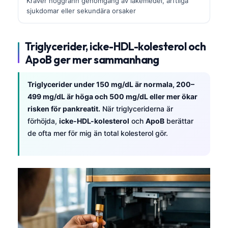
Kräver noggrann genomgång av läkemedel, ärftliga
sjukdomar eller sekundära orsaker
Triglycerider, icke-HDL-kolesterol och
ApoB ger mer sammanhang
Triglycerider under 150 mg/dL är normala, 200–
499 mg/dL är höga och 500 mg/dL eller mer ökar
risken för pankreatit.
När triglyceriderna är
förhöjda,
icke-HDL-kolesterol
och
ApoB
berättar
de ofta mer för mig än total kolesterol gör.