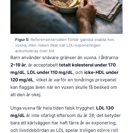
Figur 5:
Referensintervallen förblir ganska stabila hos
vuxna, men risken ökar när LDL-exponeringen
ackumuleras över tid.
Barn använder snävare gränser än vuxna. I åldrarna
2–19 år
, är acceptabelt
totalt kolesterol under 170
mg/dL
,
LDL under 110 mg/dL
, och
icke-HDL under
120 mg/dL
, vilket är varför en tonårings provpanel
kan flaggas även när en vuxen skulle få besked om
att den är okej.
Unga vuxna får hela tiden falsk trygghet.
LDL 130
mg/dL
är inte ofarligt eftersom du är 28; det betyder
Norsk bokmål
bara att kärlväggen har haft färre år av exponering,
Ślōnskŏ gŏdka
och livstidsbördan av LDL spelar troligen större roll