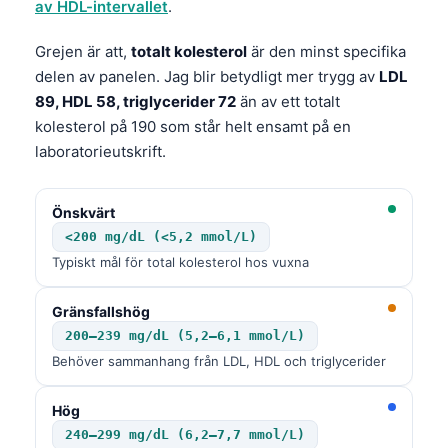
av HDL-intervallet
.
Grejen är att,
totalt kolesterol
är den minst specifika
delen av panelen. Jag blir betydligt mer trygg av
LDL
89, HDL 58, triglycerider 72
än av ett totalt
kolesterol på 190 som står helt ensamt på en
laboratorieutskrift.
Önskvärt
<200 mg/dL (<5,2 mmol/L)
Typiskt mål för total kolesterol hos vuxna
Gränsfallshög
200–239 mg/dL (5,2–6,1 mmol/L)
Behöver sammanhang från LDL, HDL och triglycerider
Hög
240–299 mg/dL (6,2–7,7 mmol/L)