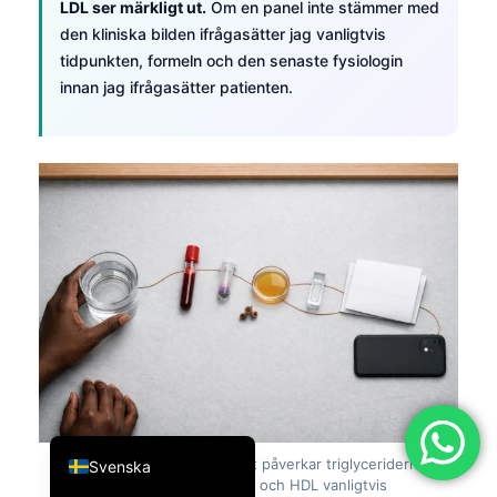
LDL ser märkligt ut.
Om en panel inte stämmer med
简体中文
den kliniska bilden ifrågasätter jag vanligtvis
tidpunkten, formeln och den senaste fysiologin
Română
innan jag ifrågasätter patienten.
Türkçe
Ελληνικά
Português
Español
Italiano
עִבְרִית
Français
العربية
Deutsch
English
Figur 7:
Måltidernas tidpunkt påverkar triglyceriderna
Svenska
mest, medan total kolesterol och HDL vanligtvis