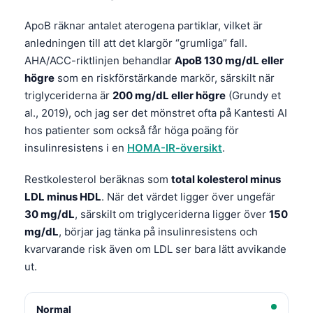
ApoB räknar antalet aterogena partiklar, vilket är
anledningen till att det klargör “grumliga” fall.
AHA/ACC-riktlinjen behandlar
ApoB 130 mg/dL eller
högre
som en riskförstärkande markör, särskilt när
triglyceriderna är
200 mg/dL eller högre
(Grundy et
al., 2019), och jag ser det mönstret ofta på Kantesti AI
hos patienter som också får höga poäng för
insulinresistens i en
HOMA-IR-översikt
.
Restkolesterol beräknas som
total kolesterol minus
LDL minus HDL
. När det värdet ligger över ungefär
30 mg/dL
, särskilt om triglyceriderna ligger över
150
mg/dL
, börjar jag tänka på insulinresistens och
kvarvarande risk även om LDL ser bara lätt avvikande
ut.
Normal