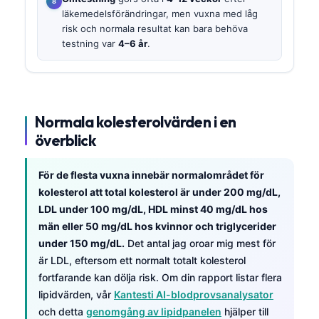
läkemedelsförändringar, men vuxna med låg
risk och normala resultat kan bara behöva
testning var
4–6 år
.
Normala kolesterolvärden i en
överblick
För de flesta vuxna innebär normalområdet för
kolesterol att total kolesterol är under 200 mg/dL,
LDL under 100 mg/dL, HDL minst 40 mg/dL hos
män eller 50 mg/dL hos kvinnor och triglycerider
under 150 mg/dL.
Det antal jag oroar mig mest för
är LDL, eftersom ett normalt totalt kolesterol
fortfarande kan dölja risk. Om din rapport listar flera
lipidvärden, vår
Kantesti AI-blodprovsanalysator
och detta
genomgång av lipidpanelen
hjälper till