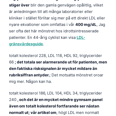
stiger över
blir den gamla genvägen opålitlig, vilket
är anledningen till att många laboratorier eller
kliniker i stället förlitar sig mer på ett direkt LDL eller
nyare ekvationer som omfattas i vår
400 mg/dL
, Jag
ser ofta det här mönstret hos idrottsintresserade
patienter. En 44-årig cyklist kan visa
LDL-
gränsvärdesguide
.
totalt kolesterol 228, LDL 118, HDL 92, triglycerider
66
; det totala ser alarmerande ut för patienten, men
den faktiska risksignalen är mycket mildare än
rubriksiffran antyder.
; Det motsatta mönstret oroar
mig mer. Någon kan ha.
totalt kolesterol 186, LDL 104, HDL 34, triglycerider
240
, och det är en mycket mindre gynnsam panel
även om totalt kolesterol fortfarande ser nästan
normalt ut; vår artikel om
, högt LDL men normalt