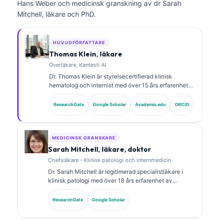
Hans Weber och medicinsk granskning av dr Sarah
Mitchell, läkare och PhD.
HUVUDFÖRFATTARE
Thomas Klein, läkare
Överläkare, Kantesti AI
Dr. Thomas Klein är styrelsecertifierad klinisk
hematolog och internist med över 15 års erfarenhet
av laboratoriemedicin och AI-assisterad klinisk
analys. Som Chief Medical Officer på Kantesti AI ger
ResearchGate
Google Scholar
Academia.edu
ORCID
han klinisk översyn av den medicinska
noggrannheten hos det proprietära neurala nätverket.
Dr. Klein har publicerat omfattande forskning om
tolkning av biomarkörer och laboratoriediagnostik
MEDICINSK GRANSKARE
inom laboratoriemedicinska områden.
Sarah Mitchell, läkare, doktor
Chefsläkare - Klinisk patologi och internmedicin
Dr. Sarah Mitchell är legitimerad specialistläkare i
klinisk patologi med över 18 års erfarenhet av
laboratoriemedicin och diagnostisk analys. Hon har
specialcertifieringar inom klinisk kemi och har
ResearchGate
Google Scholar
publicerat omfattande forskning om biomarkörpaneler
och laboratorieanalys i klinisk praxis.