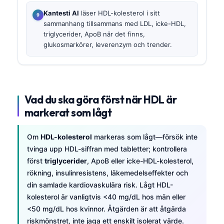
Kantesti AI
läser HDL-kolesterol i sitt
sammanhang tillsammans med LDL, icke-HDL,
triglycerider, ApoB när det finns,
glukosmarkörer, leverenzym och trender.
Vad du ska göra först när HDL är
markerat som lågt
Om
HDL-kolesterol
markeras som lågt—försök inte
tvinga upp HDL-siffran med tabletter; kontrollera
först
triglycerider
, ApoB eller icke-HDL-kolesterol,
rökning, insulinresistens, läkemedelseffekter och
din samlade kardiovaskulära risk. Lågt HDL-
kolesterol är vanligtvis <40 mg/dL hos män eller
<50 mg/dL hos kvinnor. Åtgärden är att åtgärda
riskmönstret, inte jaga ett enskilt isolerat värde.