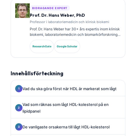
BIDRAGANDE EXPERT
Prof. Dr. Hans Weber, PhD
Professor i laboratoriemedicin och klinisk biokemi
Prof. Dr. Hans Weber har 30+ års expertis inom klinisk
biokemi, laboratoriemedicin och biomarkörforskning.
Tidigare president för German Society for Clinical
Chemistry, och han specialiserar sig på analys av
ResearchGate
Google Scholar
diagnostiska paneler, standardisering av biomarkörer
och AI-assisterad laboratoriemedicin.
Innehållsförteckning
Vad du ska göra först när HDL är markerat som lågt
Vad som räknas som lågt HDL-kolesterol på en
lipidpanel
De vanligaste orsakerna till lågt HDL-kolesterol