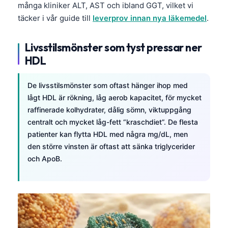
många kliniker ALT, AST och ibland GGT, vilket vi
Frysk
täcker i vår guide till
leverprov innan nya läkemedel
.
Esperanto
Беларуская мова
Livsstilsmönster som tyst pressar ner
HDL
Татар теле
Кыргызча
De livsstilsmönster som oftast hänger ihop med
ئۇيغۇرچە
lågt HDL är rökning, låg aerob kapacitet, för mycket
raffinerade kolhydrater, dålig sömn, viktuppgång
Cebuano
centralt och mycket låg-fett “kraschdiet”. De flesta
Basa Jawa
patienter kan flytta HDL med några mg/dL, men
ພາສາລາວ
den större vinsten är oftast att sänka triglycerider
och ApoB.
Монгол
Afrikaans
العربية المغربية
Occitan