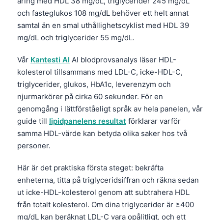
åring med HDL 38 mg/dL, triglycerider 245 mg/dL
och fasteglukos 108 mg/dL behöver ett helt annat
samtal än en smal uthållighetscyklist med HDL 39
mg/dL och triglycerider 55 mg/dL.
Vår
Kantesti AI
AI blodprovsanalys läser HDL-
kolesterol tillsammans med LDL-C, icke-HDL-C,
triglycerider, glukos, HbA1c, leverenzym och
njurmarkörer på cirka 60 sekunder. För en
genomgång i lättförståeligt språk av hela panelen, vår
guide till
lipidpanelens resultat
förklarar varför
samma HDL-värde kan betyda olika saker hos två
personer.
Här är det praktiska första steget: bekräfta
enheterna, titta på triglyceridsiffran och räkna sedan
ut icke-HDL-kolesterol genom att subtrahera HDL
från totalt kolesterol. Om dina triglycerider är ≥400
mg/dL kan beräknat LDL-C vara opålitligt, och ett