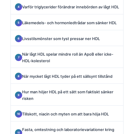
Varför triglycerider förändrar innebörden av lågt HDL
Läkemedels- och hormonledtrådar som sänker HDL
Livsstilsmönster som tyst pressar ner HDL
När lågt HDL spelar mindre roll än ApoB eller icke-
HDL-kolesterol
När mycket lågt HDL tyder på ett sällsynt tillstånd
Hur man höjer HDL på ett sätt som faktiskt sänker
risken
Tillskott, niacin och myten om att bara höja HDL
Fasta, omtestning och laboratorievariationer kring