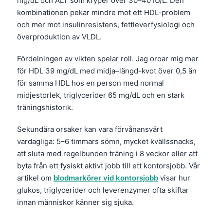
mg/dL och ALT som kryper över 30–40 IU/L. Den
kombinationen pekar mindre mot ett HDL-problem
och mer mot insulinresistens, fettleverfysiologi och
överproduktion av VLDL.
Fördelningen av vikten spelar roll. Jag oroar mig mer
för HDL 39 mg/dL med midja–längd-kvot över 0,5 än
för samma HDL hos en person med normal
midjestorlek, triglycerider 65 mg/dL och en stark
träningshistorik.
Sekundära orsaker kan vara förvånansvärt
vardagliga: 5–6 timmars sömn, mycket kvällssnacks,
att sluta med regelbunden träning i 8 veckor eller att
byta från ett fysiskt aktivt jobb till ett kontorsjobb. Vår
artikel om
blodmarkörer vid kontorsjobb
visar hur
glukos, triglycerider och leverenzymer ofta skiftar
innan människor känner sig sjuka.