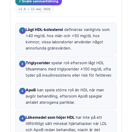
⚡ Snabb sammanfattning
v1.0 —
11 maj 2026
Lågt HDL-kolesterol
definieras vanligtvis som
<40 mg/dL hos män och <50 mg/dL hos
kvinnor; vissa laboratorier använder något
annorlunda gränsvärden.
Triglycerider
spelar roll eftersom lågt HDL
tillsammans med triglycerider ≥150 mg/dL ofta
tyder på insulinresistens eller risk för fettlever.
ApoB
kan spela större roll än HDL när man
avgör behandling, eftersom ApoB speglar
antalet aterogena partiklar.
Läkemedel som höjer HDL
har inte på ett
tillförlitligt sätt minskat hjärtattacker när LDL
och ApoB redan behandlas; niacin är det