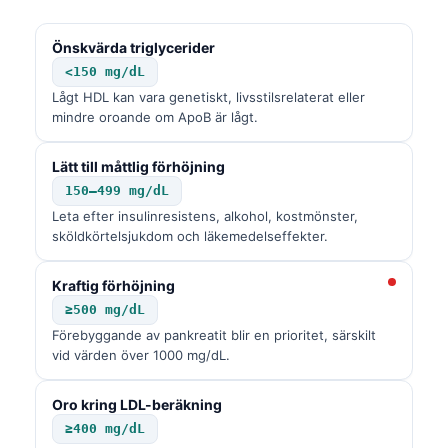
Önskvärda triglycerider
<150 mg/dL
Lågt HDL kan vara genetiskt, livsstilsrelaterat eller
mindre oroande om ApoB är lågt.
Lätt till måttlig förhöjning
150–499 mg/dL
Leta efter insulinresistens, alkohol, kostmönster,
sköldkörtelsjukdom och läkemedelseffekter.
Kraftig förhöjning
≥500 mg/dL
Förebyggande av pankreatit blir en prioritet, särskilt
vid värden över 1000 mg/dL.
Oro kring LDL-beräkning
≥400 mg/dL