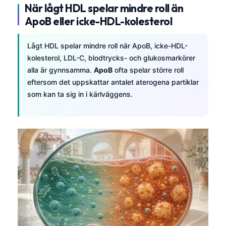
När lågt HDL spelar mindre roll än
தமிழ்
ApoB eller icke-HDL-kolesterol
తెలుగు
Lågt HDL spelar mindre roll när ApoB, icke-HDL-
मराठी
kolesterol, LDL-C, blodtrycks- och glukosmarkörer
اردو
alla är gynnsamma.
ApoB
ofta spelar större roll
বাংলা
eftersom det uppskattar antalet aterogena partiklar
som kan ta sig in i kärlväggens.
Shqip
Magyar
Slovenščina
한국어
Polski
Lietuvių kalba
Русский
ქართული