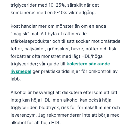
Català
triglycerider med 10–25%, särskilt när det
kombineras med en 5-10% viktnedgång.
O‘zbekcha
Українська
Kost handlar mer om mönster än om en enda
“magisk” mat. Att byta ut raffinerade
አማርኛ
stärkelseprodukter och tillsatt socker mot omättade
Kiswahili
fetter, baljväxter, grönsaker, havre, nötter och fisk
ភាសាខ្មែរ
förbättrar ofta mönstret med lågt HDL/höga
triglycerider; vår guide till
kolesterolsänkande
ဗမာစာ
livsmedel
ger praktiska tidslinjer för omkontroll av
ไทย
labb.
Tagalog
Alkohol är besvärligt att diskutera eftersom ett lätt
Tiếng Việt
intag kan höja HDL, men alkohol kan också höja
Bahasa Melayu
triglycerider, blodtryck, risk för förmaksflimmer och
മലയാളം
leverenzym. Jag rekommenderar inte att börja med
alkohol för att höja HDL.
ಕನ್ನಡ
ગુજરાતી