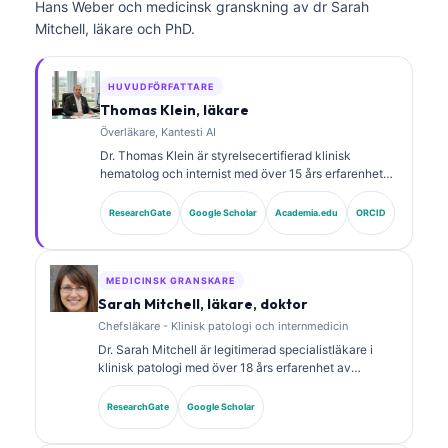
Hans Weber och medicinsk granskning av dr Sarah
Mitchell, läkare och PhD.
HUVUDFÖRFATTARE
Thomas Klein, läkare
Överläkare, Kantesti AI
Dr. Thomas Klein är styrelsecertifierad klinisk
hematolog och internist med över 15 års erfarenhet
av laboratoriemedicin och AI-assisterad klinisk
analys. Som Chief Medical Officer på Kantesti AI ger
ResearchGate
Google Scholar
Academia.edu
ORCID
han klinisk översyn av den medicinska
noggrannheten hos det proprietära neurala nätverket.
Dr. Klein har publicerat omfattande forskning om
tolkning av biomarkörer och laboratoriediagnostik
MEDICINSK GRANSKARE
inom laboratoriemedicinska områden.
Sarah Mitchell, läkare, doktor
Chefsläkare - Klinisk patologi och internmedicin
Dr. Sarah Mitchell är legitimerad specialistläkare i
klinisk patologi med över 18 års erfarenhet av
laboratoriemedicin och diagnostisk analys. Hon har
specialcertifieringar inom klinisk kemi och har
ResearchGate
Google Scholar
publicerat omfattande forskning om biomarkörpaneler
och laboratorieanalys i klinisk praxis.