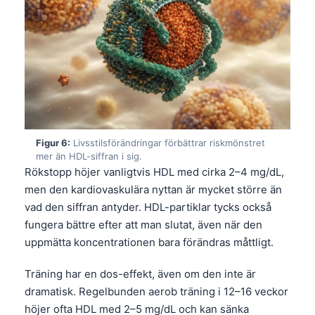
Gàidhlig
Euskara
Македонски јазик
Latviešu valoda
Galego
অসমীয়া
සිංහල
Figur 6:
Livsstilsförändringar förbättrar riskmönstret
mer än HDL-siffran i sig.
سنڌي
Rökstopp höjer vanligtvis HDL med cirka 2–4 mg/dL,
پښتو
men den kardiovaskulära nyttan är mycket större än
vad den siffran antyder. HDL-partiklar tycks också
fungera bättre efter att man slutat, även när den
Slovenčina
uppmätta koncentrationen bara förändras måttligt.
Hrvatski
Träning har en dos-effekt, även om den inte är
Suomi
dramatisk. Regelbunden aerob träning i 12–16 veckor
Қазақ тілі
höjer ofta HDL med 2–5 mg/dL och kan sänka