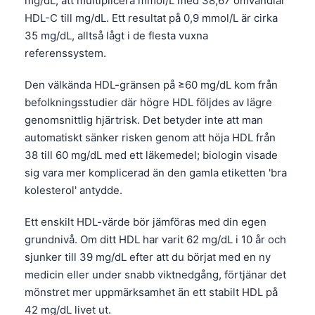
mg/dL; att multiplicera mmol/L med 38,67 omvandlar
HDL-C till mg/dL. Ett resultat på 0,9 mmol/L är cirka
35 mg/dL, alltså lågt i de flesta vuxna
referenssystem.
Den välkända HDL-gränsen på ≥60 mg/dL kom från
befolkningsstudier där högre HDL följdes av lägre
genomsnittlig hjärtrisk. Det betyder inte att man
automatiskt sänker risken genom att höja HDL från
38 till 60 mg/dL med ett läkemedel; biologin visade
sig vara mer komplicerad än den gamla etiketten 'bra
kolesterol' antydde.
Ett enskilt HDL-värde bör jämföras med din egen
grundnivå. Om ditt HDL har varit 62 mg/dL i 10 år och
sjunker till 39 mg/dL efter att du börjat med en ny
medicin eller under snabb viktnedgång, förtjänar det
mönstret mer uppmärksamhet än ett stabilt HDL på
42 mg/dL livet ut.