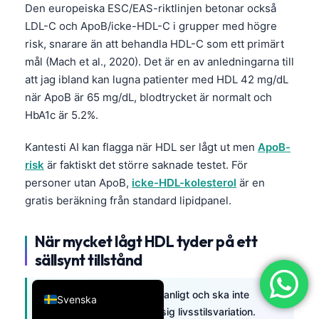
Den europeiska ESC/EAS-riktlinjen betonar också
简体中文
LDL-C och ApoB/icke-HDL-C i grupper med högre
Română
risk, snarare än att behandla HDL-C som ett primärt
mål (Mach et al., 2020). Det är en av anledningarna till
Türkçe
att jag ibland kan lugna patienter med HDL 42 mg/dL
Ελληνικά
när ApoB är 65 mg/dL, blodtrycket är normalt och
Português
HbA1c är 5.2%.
Español
Kantesti AI kan flagga när HDL ser lågt ut men
ApoB-
Italiano
risk
är faktiskt det större saknade testet. För
עִבְרִית
personer utan ApoB,
icke-HDL-kolesterol
är en
gratis beräkning från standard lipidpanel.
Français
العربية
När mycket lågt HDL tyder på ett
Deutsch
sällsynt tillstånd
English
HDL under 20 mg/dL är ovanligt och ska inte
Svenska
avfärdas som en rutinmässig livsstilsvariation.