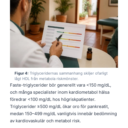
Figur 4:
Triglyceridernas sammanhang skiljer ofarligt
lågt HDL från metabola riskmönster.
Faste-triglycerider bör generellt vara <150 mg/dL,
och många specialister inom kardiometabol hälsa
föredrar <100 mg/dL hos högriskpatienter.
Triglycerider ≥500 mg/dL ökar oro för pankreatit,
medan 150–499 mg/dL vanligtvis innebär bedömning
av kardiovaskulär och metabol risk.