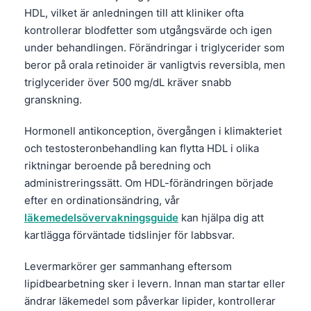
HDL, vilket är anledningen till att kliniker ofta
kontrollerar blodfetter som utgångsvärde och igen
under behandlingen. Förändringar i triglycerider som
beror på orala retinoider är vanligtvis reversibla, men
triglycerider över 500 mg/dL kräver snabb
granskning.
Hormonell antikonception, övergången i klimakteriet
och testosteronbehandling kan flytta HDL i olika
riktningar beroende på beredning och
administreringssätt. Om HDL-förändringen började
efter en ordinationsändring, vår
läkemedelsövervakningsguide
kan hjälpa dig att
kartlägga förväntade tidslinjer för labbsvar.
Levermarkörer ger sammanhang eftersom
Norsk bokmål
lipidbearbetning sker i levern. Innan man startar eller
ändrar läkemedel som påverkar lipider, kontrollerar
Ślōnskŏ gŏdka