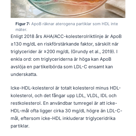
Čeština
日本語
Eesti
Figur 7:
ApoB räknar aterogena partiklar som HDL inte
mäter.
Azərbaycan dili
Enligt 2018 års AHA/ACC-kolesterolriktlinje är ApoB
Bosanski
≥130 mg/dL en riskförstärkande faktor, särskilt när
triglycerider är ≥200 mg/dL (Grundy et al., 2019). I
Српски језик
enkla ord: om triglyceriderna är höga kan ApoB
Íslenska
avslöja en partikelbörda som LDL-C ensamt kan
Հայերեն
underskatta.
Bahasa Indonesia
Icke-HDL-kolesterol är totalt kolesterol minus HDL-
हिन्दी
kolesterol, och det fångar upp LDL, VLDL, IDL och
restkolesterol. En användbar tumregel är att icke-
Nederlands
HDL-mål ofta ligger cirka 30 mg/dL högre än LDL-C-
Dansk
mål, eftersom icke-HDL inkluderar triglyceridrika
Български
partiklar.
فارسی