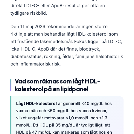
direkt LDL-C- eller ApoB-resultat ger ofta en
tydligare riskbild.
Den 11 maj 2026 rekommenderar ingen större
riktlinje att man behandlar lågt HDL-kolesterol som
ett fristående läkemedelsmål. Fokus ligger på LDL-C,
icke-HDL-C, ApoB där det finns, blodtryck,
diabetesstatus, rökning, ålder, familjens hälsohistorik
och inflammatorisk risk.
Vad som räknas som lågt HDL-
kolesterol på en lipidpanel
Lågt HDL-kolesterol
är generellt <40 mg/dL hos
vuxna män och <50 mg/dL hos vuxna kvinnor,
vilket ungefär motsvarar <1,0 mmol/L och <1,3
mmol/L. Ett HDL på 35 mg/dL är tydligt lågt; ett
HDL på 47 mg/dL kan markeras som lågt hos en