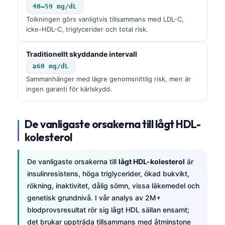
40–59 mg/dL
Tolkningen görs vanligtvis tillsammans med LDL-C,
icke-HDL-C, triglycerider och total risk.
Traditionellt skyddande intervall
≥60 mg/dL
Sammanhänger med lägre genomsnittlig risk, men är
ingen garanti för kärlskydd.
De vanligaste orsakerna till lågt HDL-
kolesterol
De vanligaste orsakerna till
lågt HDL-kolesterol
är
insulinresistens, höga triglycerider, ökad bukvikt,
rökning, inaktivitet, dålig sömn, vissa läkemedel och
genetisk grundnivå. I vår analys av 2M+
blodprovsresultat rör sig lågt HDL sällan ensamt;
det brukar uppträda tillsammans med åtminstone