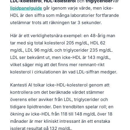
LDL-kolesterol
,
HDL-kolesterol
och
triglycerider
Vår
lipidpanelguide
går igenom varje värde, men icke-
HDL är den siffra som många laboratorier fortfarande
utelämnar trots att räkningen tar 3 sekunder.
Här är ett verklighetsnära exempel: en 48-årig man
tar med sig total kolesterol 205 mg/dL, HDL 62
mg/dL, LDL 96 mg/dL och triglycerider 235 mg/dL.
LDL ser bekvämt ut, men icke-HDL är 143 mg/dL,
vilket säger mig att det finns mer remnant-rikt
kolesterol i cirkulationen än vad LDL-siffran medger.
Kantesti AI tolkar icke-HDL-kolesterol genom att
kontrollera om det beräknade värdet stämmer
överens eller avviker från LDL, triglycerider och
tidigare lipidtrender. Den trendbiten spelar roll; en
ökning av icke-HDL från 118 till 148 mg/dL över 18
månader är mer kliniskt intressant än ett enstaka
isolerat resultat på 132 mg/dL.