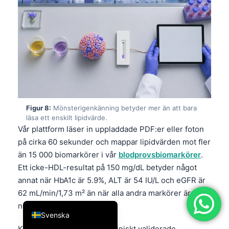
简体中文
Română
Türkçe
Ελληνικά
Português
Español
Figur 8:
Mönsterigenkänning betyder mer än att bara
Italiano
läsa ett enskilt lipidvärde.
Vår plattform läser in uppladdade PDF:er eller foton
עִבְרִית
på cirka 60 sekunder och mappar lipidvärden mot fler
Français
än 15 000 biomarkörer i vår
blodprovsbiomarkörer
.
العربية
Ett icke-HDL-resultat på 150 mg/dL betyder något
annat när HbA1c är 5.9%, ALT är 54 IU/L och eGFR är
Deutsch
62 mL/min/1,73 m² än när alla andra markörer är helt
English
normala.
Svenska
Kantesti AI är byggd med kliniskt validerade