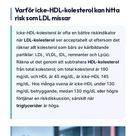
Varför icke-HDL-kolesterol kan hitta
risk som LDL missar
Icke-HDL-kolesterol är ofta en bättre riskindikator
när
LDL-kolesterol
ser acceptabelt ut eftersom det
räknar allt kolesterol som bärs av kärlbildande
partiklar: LDL, VLDL, IDL, remnanter och Lp(a).
Räkna ut det genom att subtrahera
HDL-kolesterol
från total kolesterol; om total kolesterol är 190
mg/dL och HDL är 45 mg/dL, är icke-HDL 145
mg/dL. Hos många vuxna är icke-HDL under 130
mg/dL betryggande, medan 130 mg/dL eller högre
förtjänar en riskdiskussion, särskilt när
triglycerider
är höga.