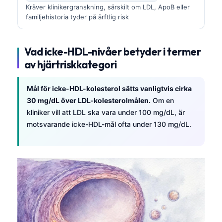
Kräver klinikergranskning, särskilt om LDL, ApoB eller
familjehistoria tyder på ärftlig risk
Vad icke-HDL-nivåer betyder i termer
av hjärtriskkategori
Mål för icke-HDL-kolesterol sätts vanligtvis cirka
30 mg/dL över LDL-kolesterolmålen.
Om en
kliniker vill att LDL ska vara under 100 mg/dL, är
motsvarande icke-HDL-mål ofta under 130 mg/dL.