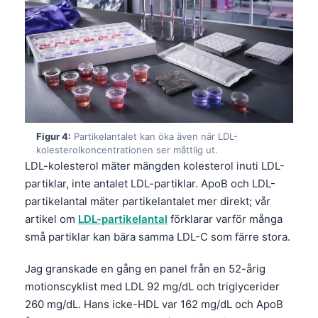
Figur 4:
Partikelantalet kan öka även när LDL-
kolesterolkoncentrationen ser måttlig ut.
LDL-kolesterol mäter mängden kolesterol inuti LDL-
partiklar, inte antalet LDL-partiklar. ApoB och LDL-
partikelantal mäter partikelantalet mer direkt; vår
artikel om
LDL-partikelantal
förklarar varför många
små partiklar kan bära samma LDL-C som färre stora.
Jag granskade en gång en panel från en 52-årig
motionscyklist med LDL 92 mg/dL och triglycerider
260 mg/dL. Hans icke-HDL var 162 mg/dL och ApoB