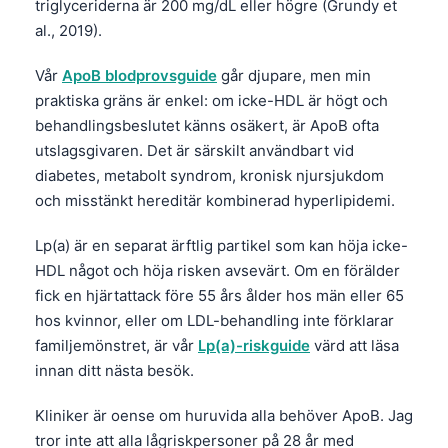
triglyceriderna är 200 mg/dL eller högre (Grundy et
தமிழ்
al., 2019).
తెలుగు
Vår
ApoB blodprovsguide
går djupare, men min
मराठी
praktiska gräns är enkel: om icke-HDL är högt och
behandlingsbeslutet känns osäkert, är ApoB ofta
اردو
utslagsgivaren. Det är särskilt användbart vid
বাংলা
diabetes, metabolt syndrom, kronisk njursjukdom
Shqip
och misstänkt hereditär kombinerad hyperlipidemi.
Magyar
Lp(a) är en separat ärftlig partikel som kan höja icke-
Slovenščina
HDL något och höja risken avsevärt. Om en förälder
한국어
fick en hjärtattack före 55 års ålder hos män eller 65
hos kvinnor, eller om LDL-behandling inte förklarar
Polski
familjemönstret, är vår
Lp(a)-riskguide
värd att läsa
Lietuvių kalba
innan ditt nästa besök.
Русский
Kliniker är oense om huruvida alla behöver ApoB. Jag
ქართული
tror inte att alla lågriskpersoner på 28 år med