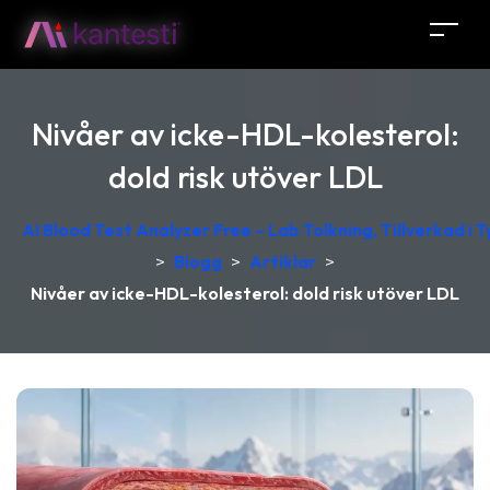
Nivåer av icke-HDL-kolesterol:
dold risk utöver LDL
AI Blood Test Analyzer Free – Lab Tolkning, Tillverkad i 
>
Blogg
>
Artiklar
>
Nivåer av icke-HDL-kolesterol: dold risk utöver LDL