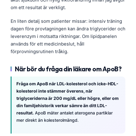
Gàidhlig
om ett resultat är verkligt.
Euskara
Македонски јазик
En liten detalj som patienter missar: intensiv träning
dagen före provtagningen kan ändra triglycerider och
Latviešu valoda
leverenzym i motsatta riktningar. Om lipidpanelen
Galego
används för ett medicinbeslut, håll
অসমীয়া
förprovningsrutinen tråkig.
සිංහල
När bör du fråga din läkare om ApoB?
سنڌي
پښتو
Fråga om ApoB när LDL-kolesterol och icke-HDL-
kolesterol inte stämmer överens, när
triglyceriderna är 200 mg/dL eller högre, eller om
Slovenčina
din familjehistorik verkar sämre än ditt LDL-
Hrvatski
resultat.
ApoB mäter antalet aterogena partiklar
mer direkt än kolesterolmängd.
Suomi
Қазақ тілі