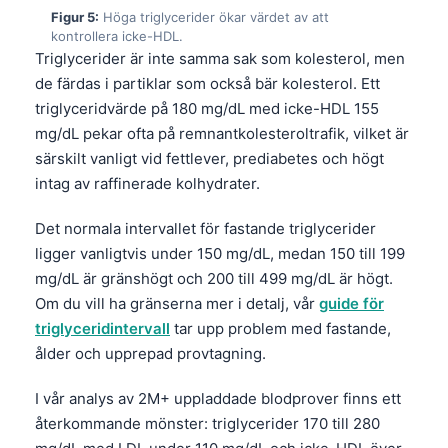
Figur 5:
Höga triglycerider ökar värdet av att
kontrollera icke-HDL.
Triglycerider är inte samma sak som kolesterol, men
de färdas i partiklar som också bär kolesterol. Ett
triglyceridvärde på 180 mg/dL med icke-HDL 155
mg/dL pekar ofta på remnantkolesteroltrafik, vilket är
särskilt vanligt vid fettlever, prediabetes och högt
intag av raffinerade kolhydrater.
Det normala intervallet för fastande triglycerider
ligger vanligtvis under 150 mg/dL, medan 150 till 199
mg/dL är gränshögt och 200 till 499 mg/dL är högt.
Om du vill ha gränserna mer i detalj, vår
guide för
triglyceridintervall
tar upp problem med fastande,
ålder och upprepad provtagning.
I vår analys av 2M+ uppladdade blodprover finns ett
återkommande mönster: triglycerider 170 till 280