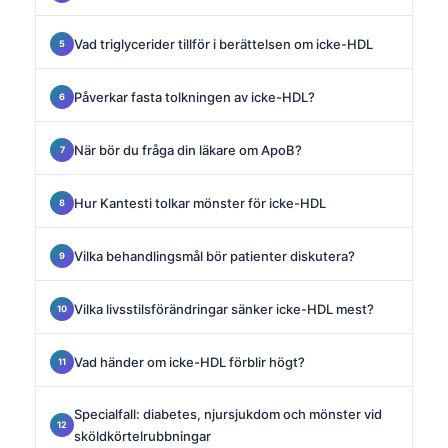
Vad triglycerider tillför i berättelsen om icke-HDL
Påverkar fasta tolkningen av icke-HDL?
När bör du fråga din läkare om ApoB?
Hur Kantesti tolkar mönster för icke-HDL
Vilka behandlingsmål bör patienter diskutera?
Vilka livsstilsförändringar sänker icke-HDL mest?
Vad händer om icke-HDL förblir högt?
Specialfall: diabetes, njursjukdom och mönster vid
sköldkörtelrubbningar