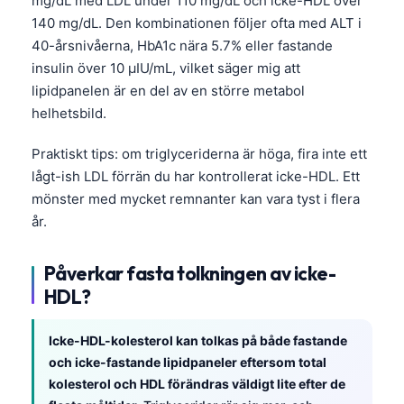
mg/dL med LDL under 110 mg/dL och icke-HDL över
140 mg/dL. Den kombinationen följer ofta med ALT i
40-årsnivåerna, HbA1c nära 5.7% eller fastande
insulin över 10 µIU/mL, vilket säger mig att
lipidpanelen är en del av en större metabol
helhetsbild.
Praktiskt tips: om triglyceriderna är höga, fira inte ett
lågt-ish LDL förrän du har kontrollerat icke-HDL. Ett
mönster med mycket remnanter kan vara tyst i flera
år.
Påverkar fasta tolkningen av icke-
HDL?
Icke-HDL-kolesterol kan tolkas på både fastande
och icke-fastande lipidpaneler eftersom total
kolesterol och HDL förändras väldigt lite efter de