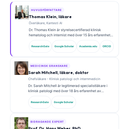
HUVUDFÖRFATTARE
Thomas Klein, läkare
Överläkare, Kantesti AI
Dr. Thomas Klein är styrelsecertifierad klinisk
hematolog och internist med över 15 års erfarenhet
av laboratoriemedicin och AI-assisterad klinisk
analys. Som Chief Medical Officer på Kantesti AI ger
ResearchGate
Google Scholar
Academia.edu
ORCID
han klinisk översyn av den medicinska
noggrannheten hos det proprietära neurala nätverket.
Dr. Klein har publicerat omfattande forskning om
tolkning av biomarkörer och laboratoriediagnostik
MEDICINSK GRANSKARE
inom laboratoriemedicinska områden.
Sarah Mitchell, läkare, doktor
Chefsläkare - Klinisk patologi och internmedicin
Dr. Sarah Mitchell är legitimerad specialistläkare i
klinisk patologi med över 18 års erfarenhet av
laboratoriemedicin och diagnostisk analys. Hon har
specialcertifieringar inom klinisk kemi och har
ResearchGate
Google Scholar
publicerat omfattande forskning om biomarkörpaneler
och laboratorieanalys i klinisk praxis.
BIDRAGANDE EXPERT
Prof. Dr. Hans Weber, PhD