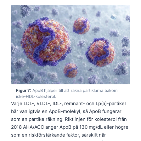
Català
O‘zbekcha
Українська
አማርኛ
Kiswahili
ភាសាខ្មែរ
ဗမာစာ
ไทย
Tagalog
Figur 7:
ApoB hjälper till att räkna partiklarna bakom
icke-HDL-kolesterol.
Tiếng Việt
Varje LDL-, VLDL-, IDL-, remnant- och Lp(a)-partikel
Bahasa Melayu
bär vanligtvis en ApoB-molekyl, så ApoB fungerar
som en partikelräkning. Riktlinjen för kolesterol från
മലയാളം
2018 AHA/ACC anger ApoB på 130 mg/dL eller högre
ಕನ್ನಡ
som en riskförstärkande faktor, särskilt när
ગુજરાતી