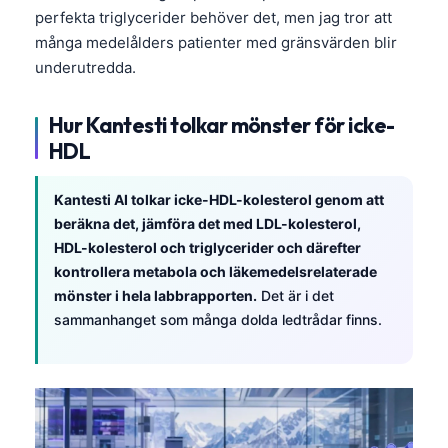
Čeština
perfekta triglycerider behöver det, men jag tror att
många medelålders patienter med gränsvärden blir
日本語
underutredda.
Eesti
Azərbaycan dili
Hur Kantesti tolkar mönster för icke-
Bosanski
HDL
Српски језик
Kantesti AI tolkar icke-HDL-kolesterol genom att
Íslenska
beräkna det, jämföra det med LDL-kolesterol,
Հայերեն
HDL-kolesterol och triglycerider och därefter
kontrollera metabola och läkemedelsrelaterade
Bahasa Indonesia
mönster i hela labbrapporten.
Det är i det
हिन्दी
sammanhanget som många dolda ledtrådar finns.
Nederlands
Dansk
Български
فارسی