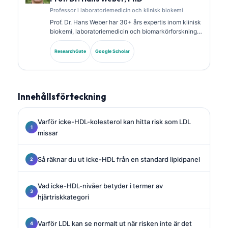
Professor i laboratoriemedicin och klinisk biokemi
Prof. Dr. Hans Weber har 30+ års expertis inom klinisk
biokemi, laboratoriemedicin och biomarkörforskning.
Tidigare president för German Society for Clinical
Chemistry, och han specialiserar sig på analys av
ResearchGate
Google Scholar
diagnostiska paneler, standardisering av biomarkörer
och AI-assisterad laboratoriemedicin.
Innehållsförteckning
Varför icke-HDL-kolesterol kan hitta risk som LDL
missar
Så räknar du ut icke-HDL från en standard lipidpanel
Vad icke-HDL-nivåer betyder i termer av
hjärtriskkategori
Varför LDL kan se normalt ut när risken inte är det