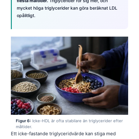
flesta måltider.
Triglycerider rör sig mer, och
mycket höga triglycerider kan göra beräknat LDL
opålitligt.
Figur 6:
Icke-HDL är ofta stabilare än triglycerider efter
Norsk bokmål
måltider.
Ett icke-fastande triglyceridvärde kan stiga med
Ślōnskŏ gŏdka