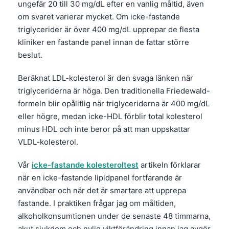
ungefär 20 till 30 mg/dL efter en vanlig måltid, även
Frysk
om svaret varierar mycket. Om icke-fastande
Esperanto
triglycerider är över 400 mg/dL upprepar de flesta
kliniker en fastande panel innan de fattar större
Беларуская мова
beslut.
Татар теле
Beräknat LDL-kolesterol är den svaga länken när
Кыргызча
triglyceriderna är höga. Den traditionella Friedewald-
ئۇيغۇرچە
formeln blir opålitlig när triglyceriderna är 400 mg/dL
Cebuano
eller högre, medan icke-HDL förblir total kolesterol
Basa Jawa
minus HDL och inte beror på att man uppskattar
VLDL-kolesterol.
ພາສາລາວ
Монгол
Vår
icke-fastande kolesteroltest
artikeln förklarar
när en icke-fastande lipidpanel fortfarande är
Afrikaans
användbar och när det är smartare att upprepa
العربية المغربية
fastande. I praktiken frågar jag om måltiden,
Occitan
alkoholkonsumtionen under de senaste 48 timmarna,
akut sjukdom och nylig viktförändring innan jag avgör