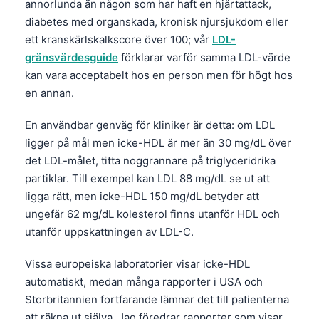
annorlunda än någon som har haft en hjärtattack,
diabetes med organskada, kronisk njursjukdom eller
ett kranskärlskalkscore över 100; vår
LDL-
gränsvärdesguide
förklarar varför samma LDL-värde
kan vara acceptabelt hos en person men för högt hos
en annan.
En användbar genväg för kliniker är detta: om LDL
ligger på mål men icke-HDL är mer än 30 mg/dL över
det LDL-målet, titta noggrannare på triglyceridrika
partiklar. Till exempel kan LDL 88 mg/dL se ut att
ligga rätt, men icke-HDL 150 mg/dL betyder att
ungefär 62 mg/dL kolesterol finns utanför HDL och
utanför uppskattningen av LDL-C.
Vissa europeiska laboratorier visar icke-HDL
automatiskt, medan många rapporter i USA och
Storbritannien fortfarande lämnar det till patienterna
att räkna ut själva. Jag föredrar rapporter som visar