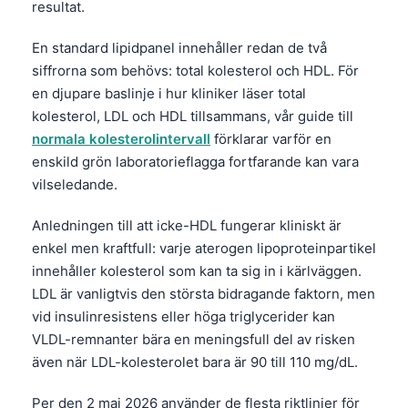
resultat.
En standard lipidpanel innehåller redan de två
siffrorna som behövs: total kolesterol och HDL. För
en djupare baslinje i hur kliniker läser total
kolesterol, LDL och HDL tillsammans, vår guide till
normala kolesterolintervall
förklarar varför en
enskild grön laboratorieflagga fortfarande kan vara
vilseledande.
Anledningen till att icke-HDL fungerar kliniskt är
enkel men kraftfull: varje aterogen lipoproteinpartikel
innehåller kolesterol som kan ta sig in i kärlväggen.
LDL är vanligtvis den största bidragande faktorn, men
vid insulinresistens eller höga triglycerider kan
VLDL-remnanter bära en meningsfull del av risken
även när LDL-kolesterolet bara är 90 till 110 mg/dL.
Per den 2 maj 2026 använder de flesta riktlinjer för