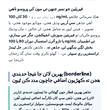
O‘zbekcha
فيريٽين جو نمبر جنهن تي مون کي ڀروسو ناهي
Українська
هڪ سرمائي علائقو
30 کان 100 ng/mL
فيريٽن جي وچ ۾
አማርኛ
آهي جڏهن
سي آر پي
وڌيل هجي، موٽاپو موجود هجي، يا
Kiswahili
تصوير ۾ فيٽي ليور به شامل هجي. ان حالتن ۾ مان وڌيڪ
ڀروسو ڪريان ٿو
فيريٽين سوزش، انفيڪشن، جگر جي بيماري،
ភាសាខ្មែរ
يا تازو آئرن استعمال دوران 80 يا 100 ng/mL تي اطمينان
ဗမာစာ
بخش لڳي سگهي ٿي، جڏهن ته
, ، ڪڏهن ڪڏهن
حل ٿيندڙ
ไทย
ٽرانسفرين ري سيپٽر
, تي، ۽ گهڻو ڪري وقت سان گڏ رجحان
(ٽرينڊ) تي.
Tagalog
Tiếng Việt
پهرين لائن جا نتيجا حدبندي (borderline)
Bahasa Melayu
هجن ته ڪهڙيون اضافي جاچون مدد ڪن ٿيون
മലയാളം
جڏهن پهرين قطار جون گهٽتائي جا ٽيسٽون حدبندي (بارڊر
ಕನ್ನಡ
لائن) تي هجن، تڏهن سڀ کان ڪارآمد اضافي ٽيسٽون آهن:
ગુજરાતી
ميٿائل مالونڪ ايسڊ، هوموسسٽين، سولبل ٽرانسفرين ري
தமிழ்
سيپٽر، ريٽيڪولوسائيٽ هيموگلوبن، PTH، ۽ ڪڏهن ڪڏهن