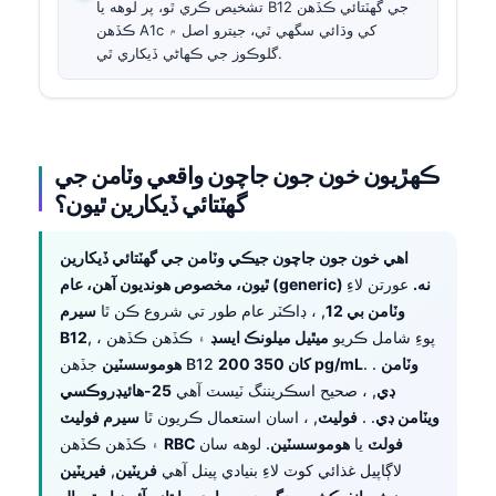
تشخيص ڪري ٿو، پر لوهه يا B12 جي گهٽتائي ڪڏهن
ڪڏهن A1c کي وڌائي سگهي ٿي، جيترو اصل ۾
گلوڪوز جي ڪهاڻي ڏيکاري ٿي.
ڪهڙيون خون جون جاچون واقعي وٽامن جي
گهٽتائي ڏيکارين ٿيون؟
اهي خون جون جاچون جيڪي وٽامن جي گهٽتائي ڏيکارين
ٿيون، مخصوص هونديون آهن، عام (generic) نه.
عورتن لاءِ
وٽامن بي 12
, ، ڊاڪٽر عام طور تي شروع ڪن ٿا
سيرم
, ، پوءِ شامل ڪريو
ميٿيل ميلونڪ ايسڊ
۽ ڪڏهن ڪڏهن
B12
وٽامن
. .
200 کان 350 pg/mL
جڏهن B12
هوموسسٽين
ڊي
, ، صحيح اسڪريننگ ٽيسٽ آهي
25-هائيڊروڪسي
ويٽامن ڊي
. .
فوليٽ
, ، اسان استعمال ڪريون ٿا
سيرم فوليٽ
RBC فولٽ
يا
هوموسسٽين
. لوهه سان
۽ ڪڏهن ڪڏهن
لاڳاپيل غذائي کوٽ لاءِ بنيادي پينل آهي
فريٽين
,
فيريٽين