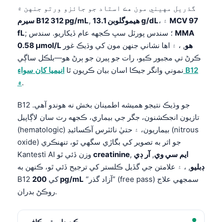
گذريل مهيني مون هڪ استاد جو جائزو ورتو جنهن ۾
MCV 97
، ۽
هيموگلوبن 13.1 g/dL
,
سيرم B12 312 pg/mL
MMA
; ؛ سندس پورٽل سڀ ڪجهه عام ڏيکاريو. سندس
fL
0.58 µmol/L هو
, ، ۽ اها نشاني جنهن مون کي وڌيڪ غور
ڪرڻ تي مجبور ڪيو، رات جو پيرن جو ٻرڻ هو—بلڪل ساڳي
نموني وانگر جيڪا اسان بيان ڪريون ٿا
انيميا کان سواءِ B12
.
۾
B12 جو وڌيڪ نتيجو هميشه اطمينان بخش نه هوندو آهي.
تازيون انجڪشنون، جگر جي بيماري، ڪجهه رت سان لاڳاپيل
(hematologic) بيماريون، ۽ حتيٰ نائٽرس آڪسائيڊ (nitrous
oxide) جو اثر به تصوير کي بگاڙي سگهي ٿو، تنهنڪري
ايم سي وي
,
آر ڊي
,
creatinine
Kantesti AI وزن ڏئي ٿو
ڊبليو
, ، ۽ علامتن جي گڏيل ڪلستر کي ترجيح ڏئي ٿو، ڪنهن به
“آزاد گذر” (free pass) سمجهي علاج
200 pg/mL
B12 کي
روڪڻ بدران.
ممڪن طور تي ڪافي