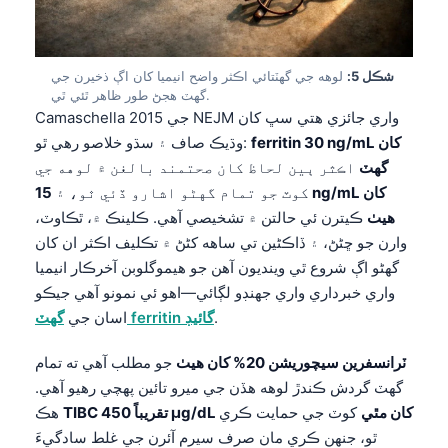
شڪل 5:
لوهه جي گهٽتائي اڪثر واضح انيميا کان اڳ ذخيرن جي
گهٽ هجڻ طور ظاهر ٿئي ٿي.
Camaschella جي 2015 NEJM واري جائزي هتي سڀ کان
ferritin 30 ng/mL کان
وڌيڪ صاف ۽ سڌو خلاصو رهي ٿو:
گهٽ
اڪثر ٻين لحاظ کان صحتمند بالغن ۾ لوهه جي
کوٽ جو تمام گهڻو اشارو ڏئي ٿو، ۽
15 ng/mL کان
هيٺ
ڪيترن ئي حالتن ۾ تشخيصي آهي. ڪلينڪ ۾، ٿڪاوٽ،
وارن جو ڇڻڻ، ۽ ڏاڪڻين تي ساهه کڻڻ ۾ تڪليف اڪثر ان کان
گهڻو اڳ شروع ٿي وينديون آهن جو هيموگلوبن آخرڪار انيميا
واري خبرداري واري جهنڊو لڳائي—اهو ئي نمونو آهي جيڪو
.
گهٽ ferritin گائيڊ
اسان جي
ٽرانسفرين سيچوريشن 20% کان هيٺ
جو مطلب آهي ته تمام
گهٽ گردش ڪندڙ لوهه هڏن جي ميرو تائين پهچي رهيو آهي.
Norsk bokmål
TIBC تقريباً 450 µg/dL کان مٿي
کوٽ جي حمايت ڪري
هڪ
Ślōnskŏ gŏdka
ٿو، جنهن ڪري مان صرف سيرم آئرن جي غلط سادگيءَ