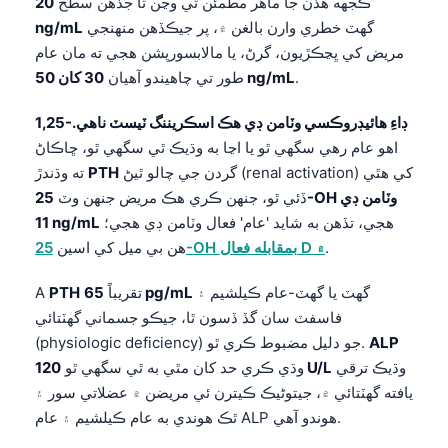
ڪجهه هڏن جا ماهر مطمئن ٿي وڃن ٿا جڏهن سطح
20
گهٽ خطري وارن بالغن ۾، پر جيڪڏهن منهنجي
ng/mL
مريض کي ڀڃڪڙيون، گرڻ، يا مالابسورپشن هجي ته مان عام
.
30 کان 50 ng/mL
طور تي چاهيندو آهيان
1,25-ڊاءِ هائيڊروڪسي وٽامن ڊي هڪ اسڪريننگ ٽيسٽ ناهي.
اهو عام رهي سگهي ٿو يا اڃا به وڌيڪ ٿي سگهي ٿو، ڇاڪاڻ
گردن جي چالو ٿيڻ (renal activation) کي هٿي
PTH
ته وڌندڙ
ڏئي ٿو، جنهن ڪري هڪ مريض جنهن وٽ
25-OH وٽامن ڊي
هجي، تڏهن به شايد 'عام' فعال وٽامن ڊي هجي؛
11 ng/mL
.
25-OH بمقابله فعال D ۾
هن بي ميل کي اسين
گهٽ يا گهٽ-عام ڪيلشيم ۽
65 pg/mL
تقريباً
PTH
A
فاسفٽ سان گڏ ڏسون ٿا، جيڪو جسماني گهٽتائي
ALP
(physiologic deficiency) جو دليل مضبوط ڪري ٿو.
وڌيڪ ترقي
120 U/L
وڌي ڪري حد کان مٿي به ٿي سگهي ٿو
يافته گهٽتائي ۾، جيتوڻيڪ ڪيترن ئي مريضن ۾ عضلاتي سور ۽
ٿڪ هوندي به عام ڪيلشيم ۽ عام ALP هوندو آهي.