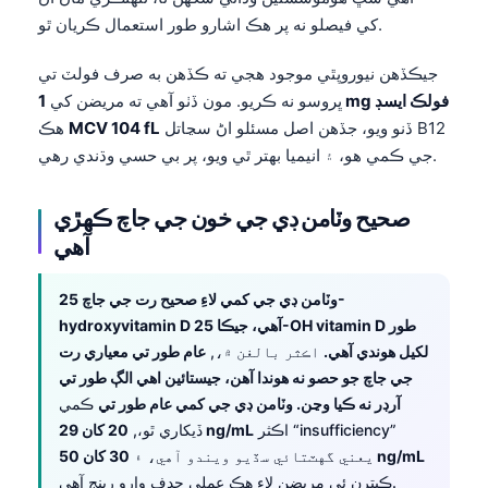
کي فيصلو نه پر هڪ اشارو طور استعمال ڪريان ٿو.
جيڪڏهن نيوروپٿي موجود هجي ته ڪڏهن به صرف فولٽ تي
1 mg فولڪ ايسڊ
ڀروسو نه ڪريو. مون ڏٺو آهي ته مريضن کي
ڏنو ويو، جڏهن اصل مسئلو اڻ سڃاتل B12
MCV 104 fL
هڪ
جي ڪمي هو، ۽ انيميا بهتر ٿي ويو، پر بي حسي وڌندي رهي.
صحيح وٽامن ڊي جي خون جي جاچ ڪهڙي
آهي
وٽامن ڊي جي کمي لاءِ صحيح رت جي جاچ 25-
hydroxyvitamin D آهي، جيڪا 25-OH vitamin D طور
لکيل هوندي آهي.
اڪثر بالغن ۾،,
عام طور تي معياري رت
جي جاچ جو حصو نه هوندا آهن، جيستائين اهي الڳ طور تي
آرڊر نه ڪيا وڃن. وٽامن ڊي جي کمي عام طور تي
ڪمي
اڪثر “insufficiency”
20 کان 29 ng/mL
ڏيکاري ٿو،,
30 کان 50 ng/mL
يعني گهٽتائي سڏيو ويندو آهي، ۽
ڪيترن ئي مريضن لاءِ هڪ عملي حدف وارو رينج آهي.