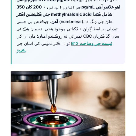
جو اشارو ڏئي ٿو، ۽ 200 کان 350 pg/mL اهو علائقو آهي
جتي ڪلينشين اڪثر methylmalonic acid شامل ڪندا
آهن.
جيڪڏهن بي حسي (numbness)، هلڻ جي ڍنگ ۾
تبديلي، يا لفظ ڳولڻ ۾ ڏکيائي موجود هجي، ته مان هڪ ئي
نمبر تي نه روڪيندو آهيان؛ مان ان کي CBC سان گڏ ڪريان
B12 ٽيسٽ جي وضاحت
ٿو ۽ اڪثر نموني کي اسان جي
.
ڪندڙ