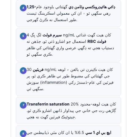
1,25-ڊائي هائيڊروڪسي وٽامن ڊي
گهٽتائي باوجود عام
رهي سگهي ٿو ۽ ان کي معمولي اسڪريننگ ٽيسٽ
طور استعمال نه ڪرڻ گهرجي.
سيرم فولٽ
لڳ ڀڳ 4 ng/mL کان هيٺ گهٽ غذائي
RBC فولٽ
استعمال جو اشارو ڏئي ٿو، جڏهن ته
دستياب هجي ته ڊگهي عرصي واري گهٽتائي کي ظاهر
ڪري سگهي ٿو.
فريٽين
30 ng/mL کان هيٺ ڪيترن ئي بالغن ۾ لوهه
جي گهٽتائي کي مضبوط طور تي ظاهر ڪري ٿو، پر
سوزش (inflammation) فيرٽين کي عام-ڏسندڙ رکي
سگهي ٿي.
20% کان هيٺ لوهه-محدود
Transferrin saturation
ڳاڙهي رت جي خاني جي پيداوار ڏانهن اشارو ڪري ٿو،
جيتوڻيڪ فيرٽين گهٽ نه هجي.
ايڇ بي اي 1 سي
6.5% يا ان کان مٿي ذيابيطس جي