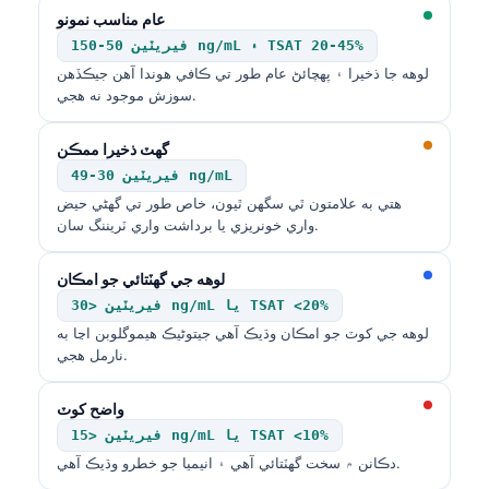
Gàidhlig
عام مناسب نمونو
Euskara
فيريٽين 50-150 ng/mL ۽ TSAT 20-45%
Македонски јазик
لوهه جا ذخيرا ۽ پهچائڻ عام طور تي ڪافي هوندا آهن جيڪڏهن
سوزش موجود نه هجي.
Latviešu valoda
Galego
گهٽ ذخيرا ممڪن
فيريٽين 30-49 ng/mL
অসমীয়া
هتي به علامتون ٿي سگهن ٿيون، خاص طور تي گهڻي حيض
සිංහල
واري خونريزي يا برداشت واري ٽريننگ سان.
پښتو
لوهه جي گهٽتائي جو امڪان
فيريٽين <30 ng/mL يا TSAT <20%
Slovenčina
لوهه جي کوٽ جو امڪان وڌيڪ آهي جيتوڻيڪ هيموگلوبن اڃا به
نارمل هجي.
Hrvatski
Suomi
واضح کوٽ
Қазақ тілі
فيريٽين <15 ng/mL يا TSAT <10%
دڪانن ۾ سخت گهٽتائي آهي ۽ انيميا جو خطرو وڌيڪ آهي.
Català