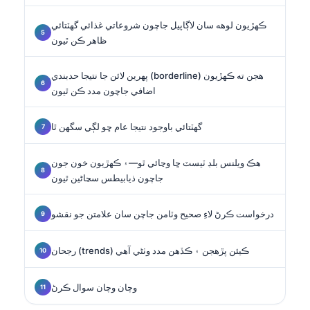
ڪهڙيون لوهه سان لاڳاپيل جاچون شروعاتي غذائي گهٽتائي
ظاهر ڪن ٿيون
پهرين لائن جا نتيجا حدبندي (borderline) هجن ته ڪهڙيون
اضافي جاچون مدد ڪن ٿيون
گهٽتائي باوجود نتيجا عام ڇو لڳي سگهن ٿا
هڪ ويلنس بلڊ ٽيسٽ ڇا وڃائي ٿو—۽ ڪهڙيون خون جون
جاچون ذيابيطس سڃاڻين ٿيون
درخواست ڪرڻ لاءِ صحيح وٽامن جاچن سان علامتن جو نقشو
رجحان (trends) ڪيئن پڙهجن ۽ ڪڏهن مدد وٺڻي آهي
وچان وچان سوال ڪرڻ