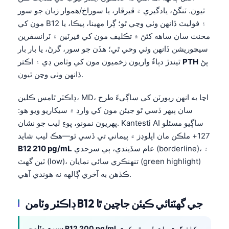
ٿيون. ٽنگڻ، يادگيري ۾ ڦيرڦار، يا سوراخ/هموار زبان جو سور
مون کي B12 ۽ فوليٽ ڏانهن وٺي وڃي ٿو؛ ڳرا مهينا، پيڪا، يا
محنت سان ساهه کڻڻ ۾ تڪليف مون کي فيرٽين ۽ ٽرانسفرين
سيچوريشن ڏانهن وٺي وڃي ٿي؛ هڏن جو سور، گرڻ، يا بار بار
پڻ
PTH
ٿيندڙ دٻاءُ واريون زخميون مون کي وٽامن ڊي ۽ اڪثر
ڏانهن وٺي وڃن ٿيون.
ڊاڪٽر ٿامس ڪلين، MD، اڃا به انهن رپورٽن کي ساڳيءَ طرح
سان ٻيهر ڏسي ٿو جيئن مون کي وارڊ ۾ سيکاريو ويو هو:
پهريون نمونو، پوءِ ليب جو نشان. Kantesti AI ساڳيو مسئلو
127+ ملڪن مان اپلوڊز ۾ پيماني تي ڏسي ٿو—هڪ ليب شايد
عام سڏيندي، ٻي سرحدي (borderline)، ۽
B12 210 pg/mL
ٽين گهٽ (low)، تنهنڪري سائي نمايان (green highlight)
ڪڏهن به آخري ڳالهه نه هوندي آهي.
ڊاڪٽر وٽامن B12 جي گهٽتائي ڪيئن جاچين ٿا
سيرم وٽامن B12 200 pg/mL کان گهٽ عام طور تي کوٽ