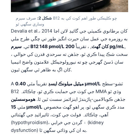
شڪل 2:
صرف سيرم B12 ڇو ڪلينڪي طور اهم کوٽ کي به
وساري سگهي ٿو
Devalia et al.، 2014 کان برطانوي ڪميٽي جي گائيڊ لائن اڃا
به روزمره جي عمل سان حيرت انگيز طور تي چڱي طرح ملي
,
200 pg/mL
سيرم B12 148 pmol/L کان گهٽ
, ، تقريباً
ٿي.
، سخت شڪ پيدا ڪري ٿو، جڏهن ته سرحدي قدرن کي حوالي
سان ڏسڻ گهرجي ڇو ته نيورولوجيڪل علامتون واضح انيميا
کان اڳ به ظاهر ٿي سگهن ٿيون.
ٽشو-سطح
0.40 µmol/L
ميٿيل ميلونڪ ايسڊ
تقريباً مٿي
A
B12 جي کوٽ جي حمايت ڪري ٿو، ڇاڪاڻ⁠تہ MMA وڌي ٿو
جڏهن ڪوبالامين-ڀاڙيندڙ اينزائمز سست ٿين ٿا.
هوموسسٽين
مدد ڪري سگهي ٿو، پر اهو گهٽ مخصوص
15 µmol/L
مٿي
آهي، ڇاڪاڻ⁠تہ فولٽ جي کوٽ، ٿائيرائيڊ جي گهٽتائي
(hypothyroidism)، ۽ گردن جي خرابي (kidney
dysfunction) به ان کي وڌائي سگهن ٿا.