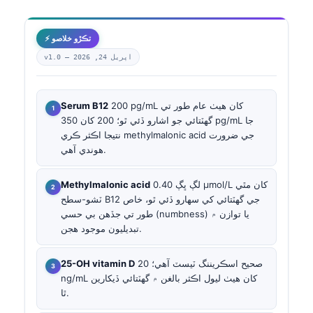
⚡ تڪڙو خلاصو
اپريل 24, 2026
v1.0 —
200 pg/mL کان هيٺ عام طور تي
Serum B12
گهٽتائي جو اشارو ڏئي ٿو؛ 200 کان 350 pg/mL جا
نتيجا اڪثر ڪري methylmalonic acid جي ضرورت
هوندي آهي.
لڳ ڀڳ 0.40 µmol/L کان مٿي
Methylmalonic acid
ٽشو-سطح B12 جي گهٽتائي کي سهارو ڏئي ٿو، خاص
طور تي جڏهن بي حسي (numbness) يا توازن ۾
تبديليون موجود هجن.
صحيح اسڪريننگ ٽيسٽ آهي؛ 20
25-OH vitamin D
ng/mL کان هيٺ ليول اڪثر بالغن ۾ گهٽتائي ڏيکارين
ٿا.