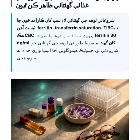
غذائي گهٽتائي ظاهر ڪن ٿيون
شروعاتي لوهه جي گهٽتائي لاءِ سڀ کان ڪارآمد خون جا
ٽيسٽ آهن: ferritin، transferrin saturation، TIBC، ۽
ferritin 30
ٻين لحاظ کان ٺيڪ بالغن ۾،,
هڪ CBC.
ng/mL کان گهٽ
مضبوط طور تي لوهه جي گهٽتائي جو
اشارو ڏئي ٿو، جيتوڻيڪ هيموگلوبن اڃا انيميا واري حد ۾ نه
به ويو هجي.