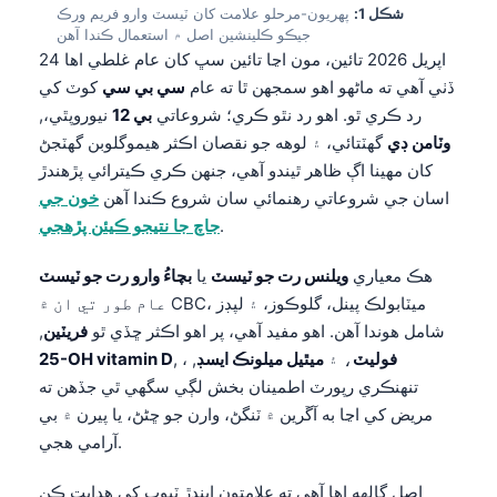
شڪل 1:
پهريون-مرحلو علامت کان ٽيسٽ وارو فريم ورڪ
جيڪو ڪلينشين اصل ۾ استعمال ڪندا آهن
24 اپريل 2026 تائين، مون اڃا تائين سڀ کان عام غلطي اها
ڏٺي آهي ته ماڻهو اهو سمجهن ٿا ته عام
سي بي سي
کوٽ کي
رد ڪري ٿو. اهو رد نٿو ڪري؛ شروعاتي
بي 12
نيوروپٿي،,
وٽامن ڊي
گهٽتائي، ۽ لوهه جو نقصان اڪثر هيموگلوبن گهٽجڻ
کان مهينا اڳ ظاهر ٿيندو آهي، جنهن ڪري ڪيترائي پڙهندڙ
اسان جي شروعاتي رهنمائي سان شروع ڪندا آهن
خون جي
.
جاچ جا نتيجو ڪيئن پڙهجي
هڪ معياري
ويلنس رت جو ٽيسٽ
يا
بچاءُ وارو رت جو ٽيسٽ
عام طور تي ان ۾ CBC، ميٽابولڪ پينل، گلوڪوز، ۽ لپڊز
شامل هوندا آهن. اهو مفيد آهي، پر اهو اڪثر ڇڏي ٿو
فريٽين
,
فوليٽ
، ۽
ميٿيل ميلونڪ ايسڊ
, ،
,
25-OH vitamin D
تنهنڪري رپورٽ اطمينان بخش لڳي سگهي ٿي جڏهن ته
مريض کي اڃا به آڱرين ۾ ٽنگڻ، وارن جو ڇڻڻ، يا پيرن ۾ بي
آرامي هجي.
اصل ڳالهه اها آهي ته علامتون ايندڙ ٽيوب کي هدايت ڪن