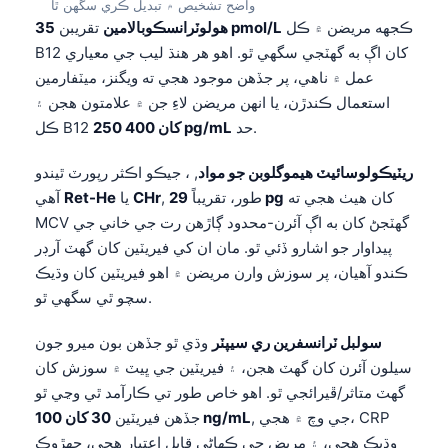
واضح تشخيص ۾ تبديل ڪري سگهن ٿا
日本語
ڪجهه مريضن ۾ ڪل
35 pmol/L
هولوٽرانسڪوبالامين
تقريبن
Eesti
B12 کان اڳ به گهٽجي سگهي ٿو. اهو هر هنڌ ليب جي معياري
Azərbaycan dili
عمل ۾ ناهي، پر جڏهن موجود هجي ته ويگنز، ميٽفارمين
استعمال ڪندڙن، يا انهن مريضن لاءِ جن ۾ علامتون هجن ۽
Bosanski
حد.
250 کان 400 pg/mL
ڪل B12
Svenska
ريٽيڪولوسائيٽ هيموگلوبن جو مواد
, ، جيڪو اڪثر رپورٽ ٿيندو
Српски језик
کان هيٺ هجي ته
29 pg
, طور، تقريباً
CHr
يا
Ret-He
آهي
Íslenska
MCV گهٽجڻ کان به اڳ آئرن-محدود ڳاڙهن رت جي خاني جي
Հայերեն
پيداوار جو اشارو ڏئي ٿو. مان ان کي فيريٽين کان گهٽ آرڊر
ڪندو آهيان، پر سوزش وارن مريضن ۾ اهو فيريٽين کان وڌيڪ
Bahasa Indonesia
سچو ٿي سگهي ٿو.
हिन्दी
Nederlands
سولبل ٽرانسفرين ري سيپٽر
وڌي ٿو جڏهن بون ميرو جون
سيلون آئرن کان گهٽ هجن، ۽ فيريٽين جي ڀيٽ ۾ سوزش کان
Dansk
گهٽ متاثر/ڦيرائجي ٿو. اهو خاص طور تي ڪارآمد ٿي وڃي ٿو
Български
, جي وچ ۾ هجي، CRP
30 کان 100 ng/mL
جڏهن فيريٽين
فارسی
وڌيڪ هجي، ۽ مريض جي ڪهاڻي قابلِ اعتبار هجي، جهڙوڪ