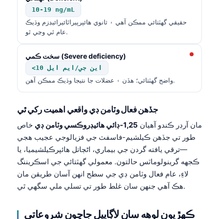
10-19 ng/mL
حقيقي گهٽتائي ممڪن آهي ۽ ثانوي هائپرپيراٿائيرائيڊزم وڌيڪ
عام ٿي وڃي ٿو.
سخت ڪمي (Severe deficiency)
<10 اين جي/ايم ايل
واضح گهٽتائي؛ هڏن ۽ عضلات جا نتيجا وڌيڪ ممڪن آهن.
جڏهن فعال وٽامن ڊي واقعي اهميت رکي ٿي
مان آرڊر ڪندو آهيان
1,25-ڊائي هائيڊروڪسي وٽامن ڊي
خاص
طور تي جڏهن ڪيلشيم-فاسفٽ جي فزيالوجي عجيب هجي
—ترقي يافته گردن جي بيماري، اڻڄاتل هائپرڪيلشيميا، يا
ڪجهه گرينولوماٽس حالتون. معمولي گهٽتائي جي اسڪريننگ
لاءِ، عام فعال وٽامن ڊي جي سطح انهن آسان طريقن مان
هڪ آهي جنهن سان غلط طور تي تسلي ملي سگهي ٿي.
ڪهڙيون لوهه سان لاڳاپيل جاچون شروعاتي