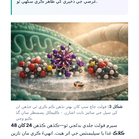
عرصي جي ذخيري کي ظاهر ڪري سگهي ٿو.
شڪل 3:
فولٽ جاچ سڀ کان بهتر تڏهن ڪم ڪري ٿي جڏهن ان
کي سيل جي سائيز بابت اشارن ۽ ڪلينڪل پسمنظر سان گڏ
ڪيو وڃي.
سيرم فولٽ جلدي بدلجي ٿو—ڪڏهن ڪڏهن
24 کان 48
ڪلاڪ
غذا يا سپليمنٽس جي اثر هيٺ. انهيءَ ڪري مان تازين