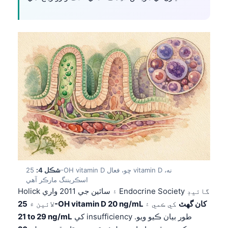
شڪل 4:
25-OH vitamin D ڇو، فعال vitamin D نه،
اسڪريننگ مارڪر آهي
Holick ۽ ساٿين جي 2011 واري Endocrine Society گائيڊ
25-OH vitamin D 20 ng/mL کان گهٽ
کي ڪمي ۽
لائين ۾
کي insufficiency طور بيان ڪيو ويو.
21 to 29 ng/mL