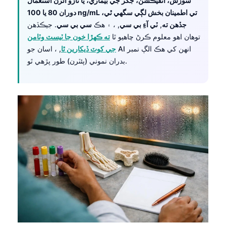
سوزش، انفيڪشن، جگر جي بيماري، يا تازو آئرن استعمال
دوران 80 يا 100 ng/mL تي اطمينان بخش لڳي سگهي ٿي،
جڏهن ته
,
ٽي آءِ بي سي
, ، ۽ هڪ
سي بي سي
. جيڪڏهن
توهان اهو معلوم ڪرڻ چاهيو ٿا
ته ڪهڙا خون جا ٽيسٽ وٽامن
جي کوٽ ڏيکارين ٿا
, ، اسان جو AI انهن کي هڪ الڳ نمبر
بدران نموني (پئٽرن) طور پڙهي ٿو.