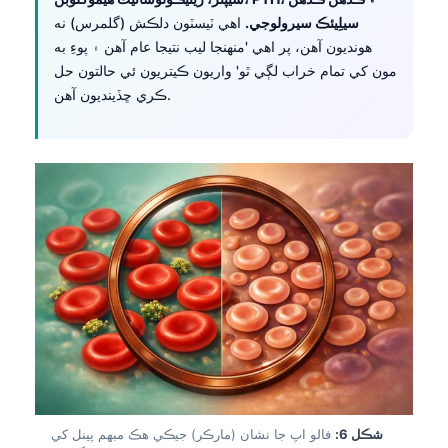
سيلِيئڪ سيرولوجي.
اهي ٽيسٽون دلڪش (گلمرس) نه
తెలుగు
هونديون آهن، پر اهي 'منهنجا ليب نتيجا عام آهن ۽ پوءِ به
मराठी
مون کي تمام خراب لڳي ٿو' واريون ڪيتريون ئي حالتون حل
ڪري ڇڏينديون آهن.
اردو
বাংলা
Shqip
Magyar
Slovenščina
한국어
Polski
Lietuvių kalba
Русский
ქართული
Čeština
شڪل 6:
فالو اپ جا نشان (مارڪر) جيڪي هڪ مبهم پينل کي