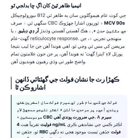
انيميا ظاهر ٿيڻ کان اڳ ڇا بدلجي ٿو
نيورولوجيڪل B12 جي کوٽ عام هيموگلوبن سان به ظاهر ٿي
MCV 90s
سگهي ٿي ۽ صرف CBC ۾ ٿوريون اشارا جهڙوڪ
جي مٿئين حدن ۾
, ، هڪ آهستي آهستي وڌندڙ
آر ڊي ڊبليو
, ، يا
گهٽ-عام reticulocyte response. منهنجي تجربي ۾، جن
مريضن کي مس ٿي وڃي ٿو، اهي هوندا آهن جن جا ليب نتيجا
پورٽل لاءِ 'ايترا گهٽ' نه هوندا آهن، پر جن جون علامتون تمام
واضح طور تي وڌي رهيون هونديون آهن.
ڪهڙا رت جا نشان فولٽ جي گهٽتائي ڏانهن
اشارو ڪن ٿا
فولٽ جي کمي عام طور تي سيرم فولٽ سان اسڪرين ڪئي
ويندي آهي، پر سرحدي حالتن ۾ اڪثر نتيجو سمجهڻ لاءِ
سيرم
A
هوموسسٽين ۽ CBC جي ضرورت پوندي آهي.
اڪثر ڪمي جي نشاندهي ڪري
4 ng/mL
فوليٽ
تقريباً هيٺ
RBC فولٽ
جڏهن ٽيسٽ موجود هجي ته ڊگهي
ٿو، جڏهن ته