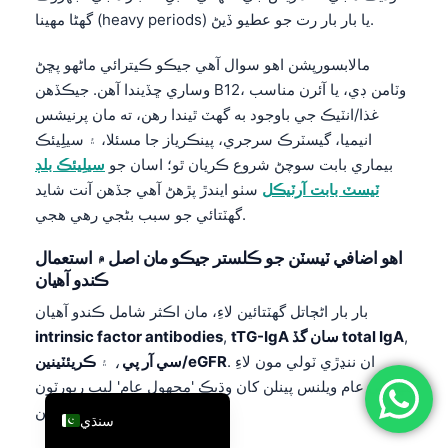
گهڻا مهينا (heavy periods) يا بار بار رت جو عطيو ڏيڻ.
简体中文
Română
مالابسورپشن اهو سوال آهي جيڪو ڪيترائي ماڻهو پڇڻ
وساري ڇڏيندا آهن. جيڪڏهن B12، وٽامن ڊي، يا آئرن مناسب
Türkçe
غذا/انٽيڪ جي باوجود به گهٽ ٿيندا رهن، ته مان پرنيشس
Ελληνικά
انيميا، گيسٽرڪ سرجري، پينڪرياز جا مسئلا، ۽ سيلِيئڪ
Português
بيماري بابت سوچڻ شروع ڪريان ٿو؛ اسان جو
سيلِيئڪ بلڊ
ٽيسٽ بابت آرٽيڪل
سٺو ايندڙ پڙهڻ آهي جڏهن آنت شايد
Español
گهٽتائي جو سبب بڻجي رهي هجي.
Italiano
עִבְרִית
اهو اضافي ٽيسٽن جو ڪلستر جيڪو مان اصل ۾ استعمال
ڪندو آهيان
Français
بار بار اڻڄاتل گهٽتائين لاءِ، مان اڪثر شامل ڪندو آهيان
العربية
,
tTG-IgA سان گڏ total IgA
,
intrinsic factor antibodies
Deutsch
. ان ننڍڙي ٽولي مون لاءِ
ڪريئٽينين/eGFR
سي آر پي
، ۽
مهانگي عام ويلنس پينلن کان وڌيڪ 'مجهول عام' ليب رپورٽون
English
حل ڪيون آهن.
سنڌي