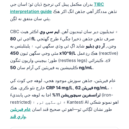
TIBC
بدران مڪمل پينل کي ترجيح ڏيان ٿو؛ اسان جي
Frysk
تڏهن مددگار آهي جڏهن انگ اکر هڪ
interpretation guide
Esperanto
ٻئي سان متفق نه لڳن.
Беларуская мова
CBC ۾ تبديليون دير سان ٿينديون آهن.
ايم سي وي
اڪثر هيٺ
Татар теле
صرف تڏهن جڏهن ذخيرا چڱيءَ طرح گهٽجي
80 fL
اچي ٿي
Кыргызча
وڃن،,
آر ڊي ڊبليو
شايد اڳ ئي وڌي سگهي ٿي، ۽ پليٽليٽس به
هڪ ردِعمل (reactive)
450 x10^9/L
مٿي وڃي سگهن ٿيون
ئۇيغۇرچە
طور؛ بيچيني واريون ٽنگون (restless legs) لاءِ، ڪيترائي
Cebuano
.
50 ng/mL
ڪلينيشين به فيريٽين کي آرام سان
Basa Jawa
عام فيريٽين، جڏهن سوزش موجود هجي، لوهه جي کوٽ کي
ພາສາລາວ
، ۽
فيريٽن 62 ng/mL
,
CRP 14 mg/L
خارج نٿو ڪري. هڪ
Монгол
ٽرانسفرين سيچوريشن 11%
اڃا به لوهه جي پابنديءَ (iron-
Afrikaans
restricted) ۾ ٿي سگهي ٿو، ۽ Kantesti AI اهو نمونو شڪي
طور نشان لڳائي ٿو—اهو ئي صحيح ڦند اسان
عام فيريٽين
العربية المغربية
.
واري ڦند
Occitan