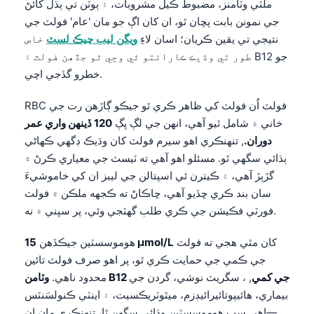
ملٽي وٽامنز، مضبوط ڪيل مشروبات، ۽ ٻوٽن تي ٻڌل کائڻ
جي نمونن بابت پڇان ٿو، ان کان اڳ جو مان 'عام' فولٽ جي
نتيجي تي يقين ڪريان؛ اسان لاءِ
ويگن ليب چيڪ لسٽ
خاص
طور تي وڌيڪ ڪارائتو ٿي وڃي ٿو جڏهن فولٽ ۽ B12 جو
خطرو گڏجي اچي.
RBC فولٽ اُن فولٽ کي ظاهر ڪري ٿو جيڪو ڳاڙهن رت جي
خاني ۾ شامل ٿيو آهي، انهن جي لڳ ڀڳ
120 ڏينهن واري عمر
دوران.
, تنهنڪري اهو سيرم فولٽ کان وڌيڪ ڊگهي ڪهاڻي
ٻڌائي سگهي ٿو. مسئلو اهو آهي ته ٽيسٽ جي معياري ڪرڻ ۾
گڙٻڙ آهي، ۽ ڪيترن ئي اسپتالن جي ليبز ان کي خاموشيءَ
سان بند ڪري ڇڏيو آهي، ڇاڪاڻ ته ڪجهه ملڪن ۾ فولٽ
فورٽي فڪيشن جي ڪري طلب گهٽجي وئي، پر سڀني ۾ نه.
کان مٿي هجي ته فولٽ
15 µmol/L
هوموسسٽين جيڪڏهن
جي ڪمي جي حمايت ڪري ٿو، پر اهو صرف فولٽ تائين
وٽامن B12 جي کمي
, ، سگريٽ نوشي، گردن جي
محدود ناهي.
بيماري، هائيپوتائيرائيڊزم، ميٿوٽريڪسيت، ۽ اينٽي ڪنولسَنٽس
—اهي سڀ هوموسسٽين وڌائي سگهن ٿا، تنهنڪري مان ان