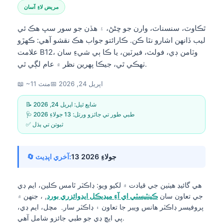
مريض لاءِ آسان
ٿڪاوٽ، سنسناٽ، وارن جو ڇڻڻ، ۽ هڏن جو سور سڀ هڪ ئي
ليب ڏانهن اشارو نٿا ڪن. ڪارائتو جواب هڪ نقشو آهي: ڪهڙو
علامت B12، وٽامن ڊي، فولٽ، فيرٽين، يا ڪا ٻي شيءِ سان
ٺهڪي ٿي، جيڪا پهرين نظر ۾ عام لڳي ٿي.
اپريل 24, 2026
📅
📖 ~11 منٽ
📝 شايع ٿيل:
اپريل 24, 2026
🩺 طبي طور تي جائزو ورتل:
13 جولاءِ 2026
✅ ثبوتن تي ٻڌل
13 جولاءِ 2026
🔄 آخري اپڊيٽ:
هي گائيڊ هيٺين جي قيادت ۾ لکيو ويو:
ڊاڪٽر ٿامس ڪلين، ايم ڊي
جي تعاون سان
ڪينٽيسٽي اي آءِ ميڊيڪل ايڊوائزري بورڊ
, ، جنهن ۾
پروفيسر ڊاڪٽر هانس ويبر جا تعاون ۽ ڊاڪٽر سارہ مچل، ايم ڊي،
پي ايڇ ڊي جو طبي جائزو شامل آهي.