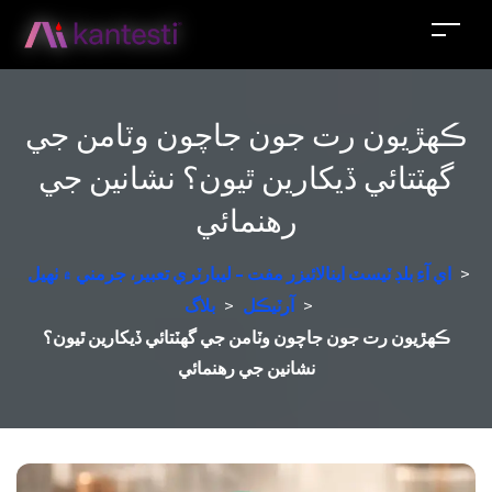
ڪهڙيون رت جون جاچون وٽامن جي
گهٽتائي ڏيکارين ٿيون؟ نشانين جي
رهنمائي
>
اي آءِ بلڊ ٽيسٽ اينالائيزر مفت - ليبارٽري تعبير، جرمني ۾ ٺهيل
>
آرٽيڪل
>
بلاگ
ڪهڙيون رت جون جاچون وٽامن جي گهٽتائي ڏيکارين ٿيون؟
نشانين جي رهنمائي