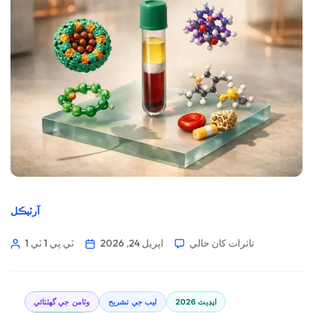
آرٽيڪل
تاثرات کان خالي
اپريل 24, 2026
1 ٽي پي 1 ٽي
2026 اپڊيٽ
ليب جي تشريح
وٽامن جي گهٽتائي