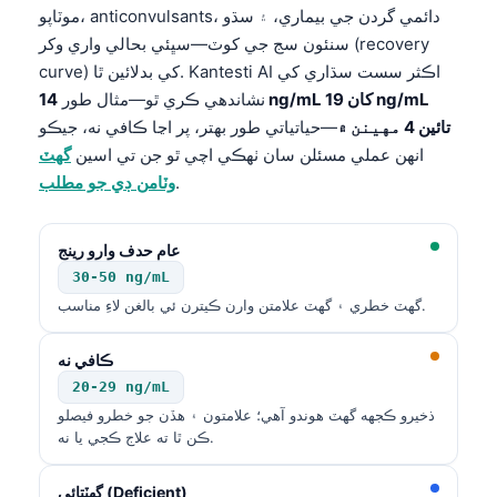
موٽاپو، anticonvulsants، دائمي گردن جي بيماري، ۽ سڌو
سنئون سج جي کوٽ—سڀئي بحالي واري وکر (recovery
curve) کي بدلائين ٿا. Kantesti AI اڪثر سست سڌاري کي
نشاندهي ڪري ٿو—مثال طور
14 ng/mL کان 19 ng/mL
تائين 4 مهينن ۾
—حياتياتي طور بهتر، پر اڃا ڪافي نه، جيڪو
انهن عملي مسئلن سان ٺهڪي اچي ٿو جن تي اسين
گهٽ
.
وٽامن ڊي جو مطلب
عام حدف وارو رينج
30-50 ng/mL
گهٽ خطري ۽ گهٽ علامتن وارن ڪيترن ئي بالغن لاءِ مناسب.
ڪافي نه
20-29 ng/mL
ذخيرو ڪجهه گهٽ هوندو آهي؛ علامتون ۽ هڏن جو خطرو فيصلو
ڪن ٿا ته علاج ڪجي يا نه.
گهٽتائي (Deficient)