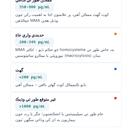
350-900 pg/mL
کوٽ گهٽ ممڪن آهي، پر علامتون اڃا به اهميت رکن ٿيون
جيڪڏهن MMA وڌيل هجي.
حدبندي واري جاءِ
200-349 pg/mL
MMA جو حڪم ڏيو ۽ اڪثر homocysteine به، خاص طور تي
نيوروپٿي يا ميڪرو سائيٽوسس (macrocytosis) سان.
گهٽ
<200 pg/mL
بايو ڪيميڪل کوٽ گهڻن بالغن ۾ ممڪن آهي.
غير متوقع طور تي وڌيڪ
>1000 pg/mL
عام طور تي سپليمينٽس يا انجڪشنون؛ جگر يا رت جون
بيماريون به ان کي وڌائي سگهن ٿيون.