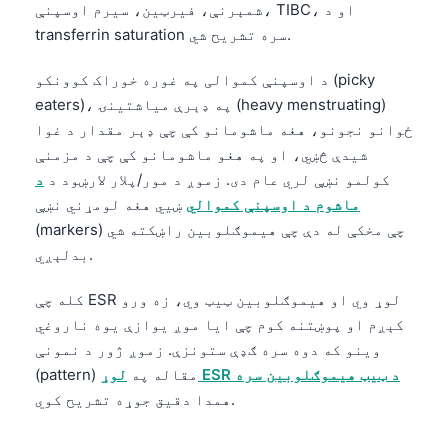
شمېرنې، فیرټین، سیرم اوسپنې، TIBC، او د
transferrin saturation سره تشریح شي.
د اوسپنې کموالی په غوره خوراک کوونکو (picky
eaters)، په ډېرې میاشتینۍ (heavy menstruating)
ځوانو نجونو، هغه ماشومانو کې چې ډېر مقدار د غوا
شیدې څښي، او په هغو ماشومانو کې چې د مزمنې
کولمو نښې لري عام دی. زموږ د مور/پلار لارښود د
د
ماشوم د اوسپنې کموالي
ښيي هغه لومړني نښې
(markers) چې مخکې له دې چې هیموګلوبین راښکته شي
بدلېږي.
کله چې ESR لوړ وي او هیموګلوبین ټیټ وي، زه ورو
کېږم او پوښتنه کوم چې ایا موږ یوازې یوه ناروغي
وینو که دوه سره ګډې ستونزې. زموږ ژور د نمونې
لوړ ESR د ټیټ هیموګلوبین سره
(pattern) مقاله په
همدا دقیق جوړه تشریح کوي.