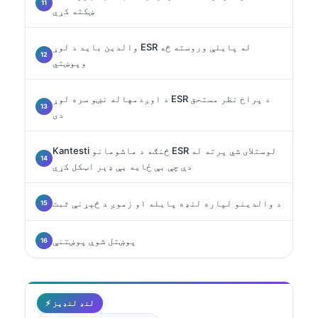
ښکته کړي
والدین باید د لوړ ESR له پایلې وروسته څه
وپوښتي
د اوږدمهاله نښو سره لوړ ESR د پراخ نظر مستحق
دی
Kantesti څنګه د ماشومانو ESR لوستلای شي پرته له
دې چې بې ځایه یې ډېر اټکل کړي
د والدینو لپاره لنډه پایله او زموږ د څېړنې ثبت
پوښتل شوې پوښتنې
⚡ لنډ لنډیز