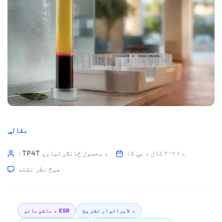
مقالې
د ۲۰۲۶ کال د مې ۱۵
۱TP4T د محصول ځانګړتیاوې
هیڅ نظر نشته
د لابراتوار تشریح
د ماشومانو ESR