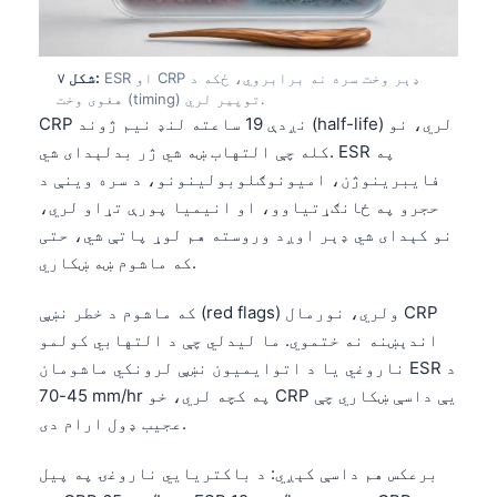
తెలుగు
मराठी
ESR او CRP ډېر وخت سره نه برابروي، ځکه د
شکل ۷:
هغوی وخت (timing) توپیر لري.
اردو
CRP نږدې 19 ساعته لنډ نیم ژوند (half-life) لري، نو
বাংলা
کله چې التهاب ښه شي ژر بدلېدای شي. ESR په
فایبرینوژن، امیونوګلوبولینونو، د سره وینې د
Shqip
حجرو په ځانګړتیاوو، او انیمیا پورې تړاو لري،
Magyar
نو کېدای شي ډېر اوږد وروسته هم لوړ پاتې شي، حتی
Slovenščina
که ماشوم ښه ښکاري.
한국어
که ماشوم د خطر نښې (red flags) ولري، نورمال CRP
Polski
اندېښنه نه ختموي. ما لیدلي چې د التهابي کولمو
Lietuvių kalba
ناروغي یا د اتوایمیون نښې لرونکي ماشومان ESR د
45-70 mm/hr په کچه لري، خو CRP یې داسې ښکاري چې
Русский
عجیب ډول ارام دی.
ქართული
Čeština
برعکس هم داسې کېږي: د باکتریایي ناروغۍ په پیل