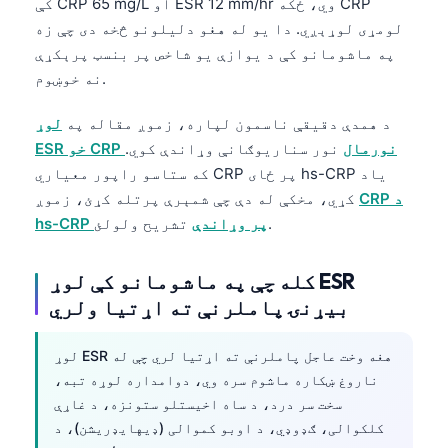
کې CRP 65 mg/L او ESR 12 mm/hr وي، ځکه CRP
日本語
لومړی لوړېږي. دا یو له هغو دلیلونو څخه دی چې زه
Eesti
په ماشومانو کې د یوازې یو شاخص پر بنسټ پرېکړې
Azərbaycan dili
نه خوښوم.
Bosanski
د همدې دقیقې ناسمون لپاره، زموږ مقاله په
لوړ
Svenska
ESR خو CRP نورمال
نور سناریوګانې وړاندې کوي.
که ستاسو راپور معیاري CRP پر ځای hs-CRP یاد
Српски језик
CRP د
کړي، مخکې له دې چې شمېرې پرتله کړئ، زموږ
Íslenska
تشریح ولولئ.
hs-CRP پر وړاندې
Հայերեն
Bahasa Indonesia
کله چې په ماشومانو کې لوړ ESR
بیړنۍ پاملرنې ته اړتیا ولري
हिन्दी
Nederlands
لوړ ESR هغه وخت عاجل پاملرنې ته اړتیا لري چې له
Dansk
ناروغ ښکاره ماشوم سره وي، دوامداره لوړه تبه،
سخت سر درد، د ساه اخیستلو ستونزه، د غاړې
Български
کلکوالی، ګډوډي، د اوبو کموالی (ډیهایډریشن)، د
فارسی