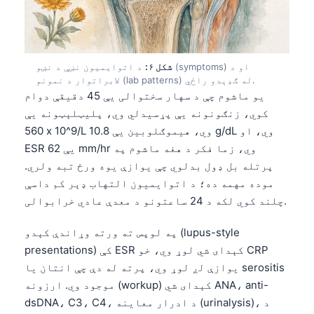
Frysk
Esperanto
Беларуская мова
شکل ۶:
د اتوایمیون نښې د نښو (symptoms) او د
لابراتوار د نمونو (lab patterns) له ګډېدو راځي.
Татар теле
یو ماشوم چې د سهار سختوالی یې 45 دقیقې دوام
Кыргызча
کوي، زنګونونه یې پړسیدلي وي، پلیټلېټونه یې
ئۇيغۇرچە
560 x 10^9/L وي، هیموګلوبین یې 10.8 g/dL وي، او
ESR یې 62 mm/hr وي، زما فکر د هغه ماشوم په
Cebuano
پرتله بل ډول بدلوي چې یوازې یوه ورځ تبه ولري.
Basa Jawa
موده مهمه ده؛ د اتوایمیون التهاب ډېر کم داسې
ພາສາລາວ
چلند کوي لکه د 24 ساعتونو د معدې عادي خرابوالی.
Монгол
په لوپس ته ورته وړاندې کېدو (lupus-style
Afrikaans
presentations) کې ESR کېدای شي لوړ وي، خو CRP
یوازې لږ لوړ وي، پرته له دې چې انتان یا serositis
العربية المغربية
موجود وي. ارزونه (workup) کېدای شي ANA، anti-
Occitan
dsDNA، C3، C4، د ادرار معاینه (urinalysis)، د