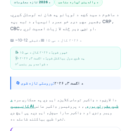
د والدینو لپاره مناسب
د 2026 تازه معلومات
د ماشوم د سېد کچه د لویانو په شان نه لوستل کېږي.
شمېر مهم دی، خو عمر، انیمیا، د تبه بڼه، CRP،
CBC، او نښې ډېر ځله لا زیات اهمیت لري.
د ۲۰۲۶ کال د مې ۱۵
📅
📖 ~10-12 دقیقې
📝 خپور شوی:
د ۲۰۲۶ کال د مې ۱۵
🩺 په طبي ډول بیاکتل شوی:
د اګست ۳، ۲۰۲۶
✅ د شواهدو پر بنسټ
د اګست ۳، ۲۰۲۶
🔄 وروستی تازه شوی:
دا لارښود د
ډاکټر توماس کلاین، ایم ډي
په همکارۍ سره
د
کانټیسټي AI طبي مشورتي بورډ
, ، د پروفیسور ډاکټر هانس
ویبر ونډې او د ډاکټر سارا میچل، ایم ډي، پی ایچ ډي
لخوا طبي بیاکتنه شامله ده.