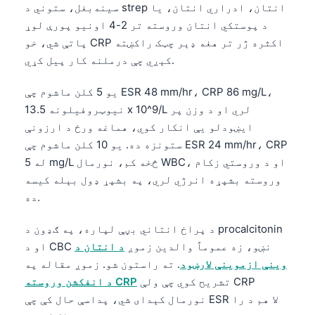
سینه‌بغل، ستوني د strep انتان، ادراري انتان، یا
د پوستکي انتان وروسته تر 2-4 اونیو پورې لوړ
پاتې شي، خو CRP اکثره ژر تر هغه ډېر چټک راکښته
کېږي چې درملنه کار پیل کړي.
یو 5 کلن ماشوم چې ESR 48 mm/hr، CRP 86 mg/L،
نیوټروفیلونه 13.5 x 10^9/L لري او د وزن پر
ایښودلو یې انکار کوي، هماغه ورځ د ارزونې
ستونزه ده. یو 10 کلن ماشوم چې ESR 24 mm/hr، CRP
له 5 mg/L څخه کم، نورمال WBC، او د وروستي زکام
وروسته بشپړه انرژي لري، په بشپړ ډول بېله کیسه
ده.
د پراخ انتاني بڼې لپاره، په ګډون د procalcitonin
او د CBC نښو، زه عموماً والدین زموږ
د انتان د
وینې ازموینې لارښود
. ته راستون شو. زموږ مقاله په
تشریح کوي چې ولې CRP
د انفکشن وروسته CRP
نورمال کېدای شي، پداسې حال کې چې ESR لا هم د را