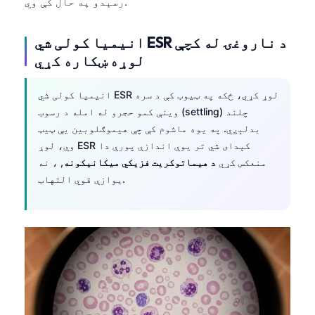
رسېدو په حال کې وي.
انیمیا کولی شي ESR د ناروغۍ له کچې
لوړه ښکاره کړي
انیمیا کولی شي ESR لوړ کړي، ځکه په ټیوب کې د سره
وینې کمو حجرو له امله د رسوب (settling) چلند
بدلېږي. په یوه ماشوم کې چې هیموګلوبین یې ټیټ
وي، لوړ ESR کېدای شي تر یوې اندازې پورې دا
منعکس کړي
د هیماتوکریت فزیکي میکانیکونه
, ، نه
یوازې قوي التهاب.