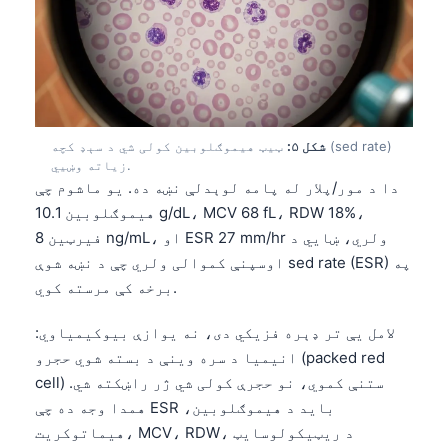
شکل ۵:
ټیټ هیموګلوبین کولی شي د سېډ کچه (sed rate)
زیاته وښيي.
دا د مور/پلار له پامه لوېدلې نښه ده. یو ماشوم چې
هیموګلوبین 10.1 g/dL، MCV 68 fL، RDW 18%،
فیرټین 8 ng/mL، او ESR 27 mm/hr ولري، ښايي د
اوسپنې کموالی ولري چې د نښه شوې sed rate (ESR) په
برخه کې مرسته کوي.
لامل یې تر ډېره فزیکي دی، نه یوازې بیوکیمیاوي:
انیمیا د سره وینې د بسته شوي حجرو (packed red
cell) ستنې کموي، نو حجرې کولی شي ژر راښکته شي.
همدا وجه ده چې ESR باید د هیموګلوبین،
هیماتوکریت، MCV، RDW، د ریټیکولوسایټ