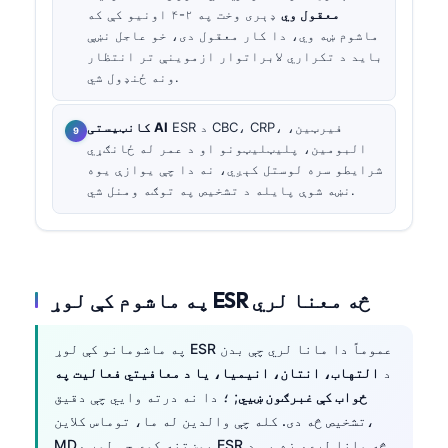
معقول وي
ډېری وخت په ۲-۴ اونیو کې که
ماشوم ښه وي، دا کار معقول دی، خو عاجل نښې
باید د تکراري لابراتوار ازموینې تر انتظار
ونه ځنډول شي.
ESR د CBC، CRP، فیرټین،
کانټیستی AI
البومین، پلیټلیټونو او د عمر له ځانګړي
شرایطو سره لوستل کېږي، نه دا چې یوازې یوه
نښه شوې پایله د تشخیص په توګه ومنل شي.
په ماشوم کې لوړ ESR څه معنا لري
په ماشومانو کې لوړ ESR عموماً دا مانا لري چې بدن
د
التهاب، انتان، انیمیا، یا د معافیتي فعالیت په
ځواب کې غبرګون ښيي
; ؛ دا نه درته وايي چې دقیق
تشخیص څه دی. کله چې والدین له ما، توماس کلاین،
MD، پوښتنه کوي چې لوړ ESR څه مانا لري، زه یې د