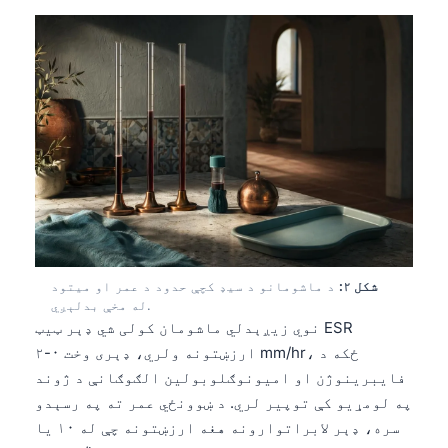
شکل ۲:
د ماشومانو د سیډ کچې حدود د عمر او میتود
له مخې بدلېږي.
نوي زیږېدلي ماشومان کولی شي ډېر ټیټ ESR
ارزښتونه ولري، ډېری وخت ۰-۲ mm/hr، ځکه د
فایبرینوژن او امیونوګلوبولین الګوګانې د ژوند
په لومړیو کې توپیر لري. د ښوونځي عمر ته په رسېدو
سره، ډېر لابراتوارونه هغه ارزښتونه چې له ۱۰ یا