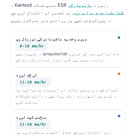
د Kantesti عصبي شبکه ESR زموږ د
بایومارکر
کتابتون سره برابروي.
, نو تفسیر لږ احتمال لري چې
د یوې کوچنۍ نښې پر وړاندې ډېر غبرګون وښيي.
ډېری وخت په ماشومانو کې نورمال وي
0-10 mm/hr
د مخ‌پیدایشي (prepubertal) عام حوالوي حد، خو لومړی
باید د سیمه‌ییز لابراتوار حدونه وکارول شي.
لږ څه لوړه
11-20 mm/hr
کېدای شي د وروستي زکام، لږ انیمیا، چاغوالي، یا
د لومړني التهاب له امله وي؛ نښې د راتلونکي ګام
ټاکنه کوي.
منځنۍ کچه لوړه
21-50 mm/hr
ډېر احتمال لري چې فعال التهاب منعکس کړي، په