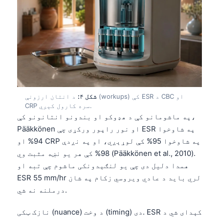
شکل ۴:
د انتان ارزونې (workups) کې ESR د CBC او
CRP سره کارول کېږي.
په ماشومانو کې د هډوکو او بندونو انتانونو کې،
Pääkkönen او نور راپور ورکړی چې ESR په شاوخوا
94% او CRP په شاوخوا 95% کې لوړېږي، او په نږدې
98% کې هر یو نښه مثبت وي (Pääkkönen et al., 2010).
همدا دلیل دی چې یو لنګېدونکی ماشوم چې تبه او
ESR 55 mm/hr لري باید د عادي ویروسي زکام په شان
درملنه نه شي.
نازک ټکی (nuance) د وخت (timing) دی. ESR کېدای شي د