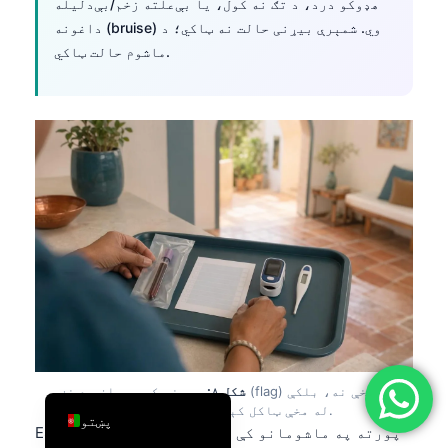
هډوکو درد، د تګ نه کول، یا بې‌علته زخم/بې‌دلیله
简体中文
داغونه (bruise) وي. شمېرې بیړنی حالت نه ټاکي؛ د
ماشوم حالت ټاکي.
Română
Türkçe
Ελληνικά
Português
Español
Italiano
עִבְרִית
Français
العربية
Deutsch
English
شکل ۸:
بېړنۍ کچه یوازې د نښې (flag) له مخې نه، بلکې
د نښو نښانو (symptoms) له مخې ټاکل کېږي.
پښتو
ESR له 100 mm/hr پورته په ماشومانو کې غیرعادي