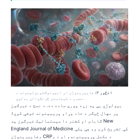
انځور ۳:
فایبرینوژن او امیونوګلوبولینونه د
حجرو د کېناستو څرنګوالی بدلوي.
بیولوژي یې په زړه پورې ساده ده. د نسج د غبرګون
پر مهال ځیګر د حاد پړاو پروټینونه خوشې کوي؛
ګابای او کشنر دا سیستماتیک غبرګون په New
England Journal of Medicine کې تشریح کړی و، چې پکې
فایبرینوژن، CRP، د مکمل پروټینونه، او د