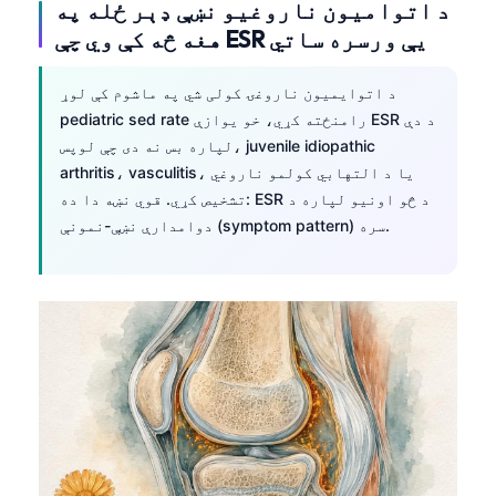
د اتوامیون ناروغیو نښې ډېر ځله په
هغه څه کې وي چې ESR یې ورسره ساتي
د اتوایمیون ناروغۍ کولی شي په ماشوم کې لوړ
pediatric sed rate رامنځته کړي، خو یوازې ESR د دې
لپاره بس نه دی چې لوپس، juvenile idiopathic
arthritis، vasculitis، یا د التهابي کولمو ناروغي
تشخیص کړي. قوي نښه دا ده: ESR د څو اونیو لپاره د
دوامدارې نښې-نمونې (symptom pattern) سره.
Norsk bokmål
Ślōnskŏ gŏdka