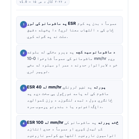
د ۲۰۲۶ کال د مې ۱۵
v1.0 —
عموماً د بدن په کوم
په ماشومانو کې لوړ ESR
ځای کې د التهاب معنا لري؛ دا پخپله دقیق
علت نه په ګوته کوي.
د ماشومانو سېد کچه
په ډېرو مخکې له بلوغه
ماشومانو کې عموماً شاوخوا 0-10 mm/hr وي،
خو د لابراتوار حدونه د عمر او میتود له مخې
توپیر لري.
ESR له 40 mm/hr پورته
په نښو لرونکي
ماشوم کې له پامه غورځول یې سخت دي، په
ځانګړي ډول د تبه، لنګون، د وزن کموالي،
داغ/داغونو، یا د بندونو پړسوب سره.
ESR له 100 mm/hr څخه پورته
په ماشومانو کې
کم لیدل کېږي او عموماً د جدي انتان،
اتوامیون ناروغۍ، التهابي کولمو ناروغۍ،