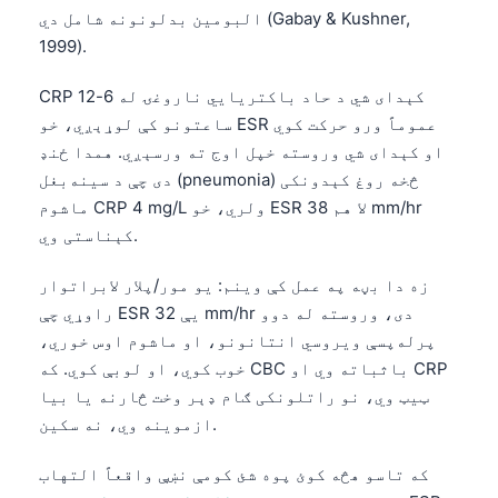
البومین بدلونونه شامل دي (Gabay & Kushner,
1999).
CRP کېدای شي د حاد باکتریایي ناروغۍ له 6-12
ساعتونو کې لوړېږي، خو ESR عموماً ورو حرکت کوي
او کېدای شي وروسته خپل اوج ته ورسېږي. همدا ځنډ
دی چې د سینه‌بغل (pneumonia) څخه روغ کېدونکی
ماشوم CRP 4 mg/L ولري، خو ESR لا هم 38 mm/hr
کېناستی وي.
زه دا بڼه په عمل کې وینم: یو مور/پلار لابراتوار
راوړي چې ESR یې 32 mm/hr دی، وروسته له دوو
پرله‌پسې ویروسي انتانونو، او ماشوم اوس خوري،
خوب کوي، او لوبې کوي. که CBC باثباته وي او CRP
ټیټ وي، نو راتلونکی ګام ډېر وخت څارنه یا بیا
ازموینه وي، نه سکین.
که تاسو هڅه کوئ پوه شئ کومې نښې واقعاً التهاب