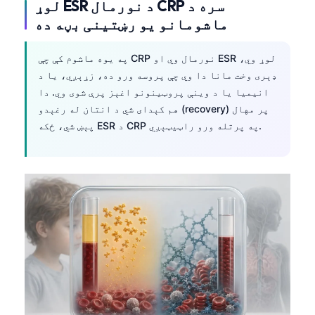
لوړ ESR د نورمال CRP سره د
O‘zbekcha
ماشومانو یو رښتینی بڼه ده
Українська
አማርኛ
په یوه ماشوم کې چې CRP نورمال وي او ESR لوړ وي،
ډېری وخت مانا دا وي چې پروسه ورو ده، زړېږي، یا د
Kiswahili
انیمیا یا د وینې پروټینونو اغېز پرې شوی وي. دا
ភាសាខ្មែរ
هم کېدای شي د انتان له رغېدو (recovery) پر مهال
پېښ شي، ځکه ESR د CRP په پرتله ورو راټیټېږي.
ဗမာစာ
ไทย
Tagalog
Tiếng Việt
Bahasa Melayu
മലയാളം
ಕನ್ನಡ
ગુજરાતી
தமிழ்