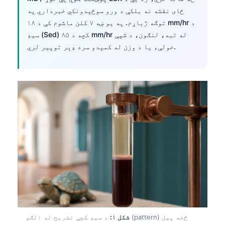
ځای نقشه نه بلکې د ورو سوځېدونکي خبرداري په
توګه ژباړم. په یو ښه ۷ کلن ماشوم کې د ۱۸ mm/hr د
سیډ (Sed) کچه د ۸۵ mm/hr له تبه، لنګون، د شپې
خولې، یا د وزن له کمېدو سره ډېر توپیر لري.
شکل ۱:
د سیډ کچې تشریح له الګو (pattern) څخه پیل