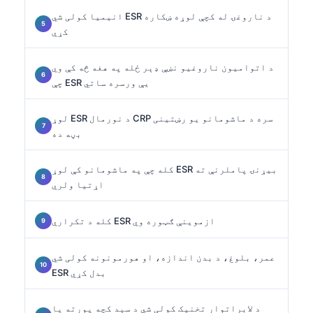
انیمیا کولی شي ESR د ناروغۍ له کچې لوړه ښکاره
کړي
د اتوامیون ناروغیو نښې ډېر ځله په هغه څه کې وي
چې ESR یې ورسره ساتي
لوړ ESR د نورمال CRP سره د ماشومانو یو رښتینی
بڼه ده
کله چې په ماشومانو کې لوړ ESR بیړنۍ پاملرنې ته
اړتیا ولري
کله د تکراري ESR ازموینې ګټوره وي
عمر، بلوغ، د بدن اندازه، او هورمونونه کولی شي
ESR بدل کړي
د لابراتوار تخنیک کولی شي د سېد کچه پورته یا