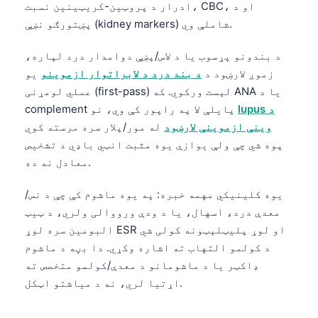
Gàidhlig
ادرار د پروټین-کریټینین نسبت، CBC، او د
پښتورګو نښې (kidney markers) شاملې وي.
Euskara
Македонски јазик
د بندونو پړسوب یا د لاس/پښې دوامدار درد لپاره،
Latviešu valoda
زموږ لارښود د
د بند درد د لابراتوار ازموینو
یو
عملي لومړنی (first-pass) لېست ورکوي. که ANA یا د
Galego
lupus د
complement پایلې لا په راپور کې وي، نو
অসমীয়া
وینې ازموینې لارښود
له مور/پلار سره مرسته کوي
සිංහල
پوه شي چې ولې یوازې یوه مثبت انټي باډي د تشخیص
معادل نه ده.
سنڌي
یوه کلینیکي مهمه خبره: په یوه ماشوم کې چې د نس/
معدې درد، اسهال، یا د ودې ورووالی ولري، د ټیټ
Slovenčina
البومین سره لوړ ESR او لوړ پلیټلېټونه کولی شي
Hrvatski
د کولمو التهاب ته اشاره وکړي. دا بڼه د ماشوم
Suomi
ډاکټر یا د ماشومانو د معدې/کولمو متخصص ته
Қазақ тілі
اړتیا لري، نه د میاشتو اټکل.
Català