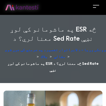
په ماشومانو کې لوړ ESR څه
معنا لري؟ د Sed Rate نښې
ونکی وړیا - د لابراتوار تفسیر، په جرمني کې جوړ شوی
>
مقالې
>
بلاګ
>
په ماشومانو کې لوړ ESR څه معنا لري؟ د Sed Rate
نښې