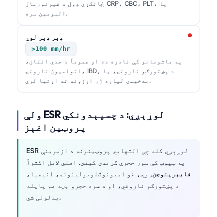
ځانګړي ډول د غیرنورمال CRP، CBC، PLT، یا
البومین سره.
ډېر ډېر لوړ
>100 mm/hr
په ماشومانو کې نادره ده او عموماً د جدي انتان،
اتوامیون ناروغۍ، IBD، د پښتورګو ناروغۍ، یا
بدخیمۍ لپاره ژر ارزونه ته اړتیا لري.
ولې ESR لوړېږي: د چسپېدونکي
پروټین اغېز
ESR لوړېږي کله چې التهابي پروټینونه د ازموینې
په ټیوب کې سور حجرې ګړندۍ کېني. اصلي لامل اکثراً
فایبرینوجن
, وي، خو امیونوګلوبولینونه، انیمیا،
د پښتورګو ناروغي، او د سره حجرو بڼه هم پایله
بدلولی شي.