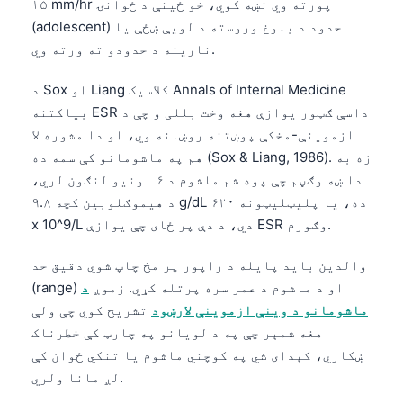
۱۵ mm/hr پورته وي نښه کوي، خو ځینې د ځوانۍ
(adolescent) حدود د بلوغ وروسته د لویې ښځې یا
نارینه د حدودو ته ورته وي.
د Sox او Liang کلاسیک Annals of Internal Medicine
بیاکتنه ESR داسې ګټور یوازې هغه وخت بللی و چې د
ازموینې-مخکې پوښتنه روښانه وي، او دا مشوره لا
هم په ماشومانو کې سمه ده (Sox & Liang, 1986). زه به
دا ښه وګڼم چې پوه شم ماشوم د ۶ اونیو لنګون لري،
د هیموګلوبین کچه ۹.۸ g/dL ده، یا پلیټلیټونه ۶۲۰
x 10^9/L دي، د دې پر ځای چې یوازې ESR وګورم.
والدین باید پایله د راپور پر مخ چاپ شوي دقیق حد
(range) او د ماشوم د عمر سره پرتله کړي. زموږ
د
ماشومانو د وینې ازموینې لارښود
تشریح کوي چې ولې
هغه شمېر چې په د لویانو په چارټ کې خطرناک
ښکاري، کېدای شي په کوچني ماشوم یا تنکي ځوان کې
لږ مانا ولري.