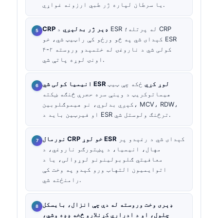
یا سرطان لپاره ژر طبي ارزونه غواړي.
CRP ډېر ژر بدلېږي
د ESR له پرتله؛ CRP
کېدای شي په څو ورځو کې راټیټ شي، خو ESR
کولی شي د ناروغۍ له ختمېدو وروسته ۲-۴
اونۍ لوړه پاتې شي.
انیمیا کولی شي ESR لوړ کړي
ځکه چې ټیټ
هیماتوکریټ د وینې سره حجرې څنګه ښکته
کېږي بدلوي، نو هیموګلوبین، MCV، RDW،
او فیرټین باید د ESR ترڅنګ ولوستل شي.
کېدای شي د رغېدو پر
نورمال CRP خو لوړ ESR
مهال، انیمیا، د پښتورګو ناروغي، د
معافیتي ګلوبولینونو لوړوالی، یا د
اتوایمیون التهاب ورو کېدو په وخت کې
رامنځته شي.
ډېری وخت وروسته له دې چې انزال، بایسکل
چلول، او د ادراري کړنلارو څخه ډډه وشي،