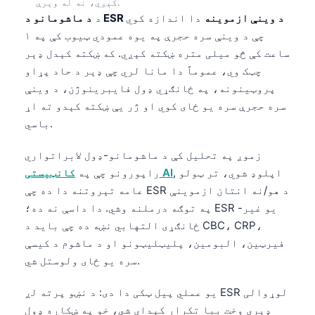
کېږي، نه له وېرې.
د ماشومانو د ESR د وینې ازموینه
دا اندازه کوي
د
چې د وینې سره حجرې په یوه عمودي ټیوب کې په ۱
ساعت کې څو میلی متره ښکته کېږي. که ښکته کېدل ډېر
چټک وي، عموماً دا مانا لري چې ډېر د حاد پړاو
پروټینونه، په ځانګړي ډول فایبرینوژن، د وینې
سره حجرې سره یو ځای کوي او ژر یې ښکته کېدو ته اړ
باسي.
زموږ په تحلیل کې د ماشومانو-ډول لابراتواري
, اپلوډ شوي، تر ټولو
کانټیستی AI
راپورونو چې په
عامه تېروتنه دا ده چې ESR د هو/نه انتان ازموینې
په توګه درملنه وشي. دا داسې نه ده؛ ESR یو غیر-
ځانګړی التهابي نښه ده چې باید د CBC، CRP،
فیرټین، البومین، پلیټلیټونو او د ماشوم د کیسې
سره یو ځای ولوستل شي.
یو عملي پیل ټکی دا دی: د نښو پرته لږ ESR لوړوالی
ډېری وخت بیا تکرار کېدای شي، خو په ښکاره ډول