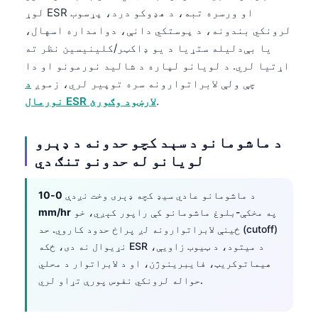
لوړ ESR او ورسره تبه، د هډوکو درد، پړسوب
لرونکي بندونه، د پوستکي دانې، دوامداره اسهال،
یا بې‌دلیله ستړیا د یو ډاکټر/کلینیسین نظر ته
اړتیا لري. د لویانو لپاره د شالید نورمونو او دا
چې ولې لابراتوارونه سره توپیر لري، زموږ
د
.
نورمال ESR لارښود وګورئ
د ماشومانو د سېد کچو حدونه د ډېرو
لویانو له حدونو تنګ دي
د ماشومانو عادي سیډ کچه ډېری وخت نږدې
0-10
په مخکې-بلوغ ماشومانو کې راپور کېږي، خو
mm/hr
ځینې لابراتوارونه لږ پراخ حدود کاروي. حد (cutoff)
نړیوال نه دی، ځکه ESR د میتود، د ټیوب زاویې،
هیماتوکریټ، فایبرینوژن، او د لابراتوار د محلي
حواله لرونکي نفوس پورې تړاو لري.