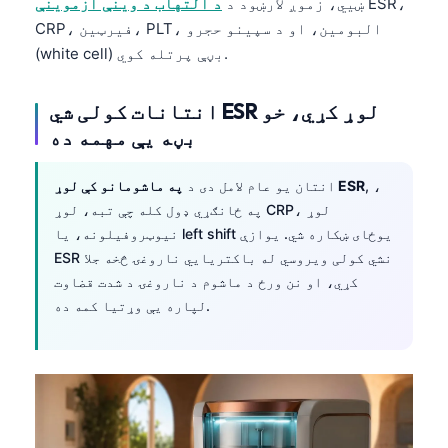
ESR،
ښيي، زموږ لارښود د
د التهاب د وینې ازموینې
CRP، فیرټین، PLT، البومین، او د سپینو حجرو
(white cell) بڼې پرتله کوي.
انتانات کولی شي ESR لوړ کړي، خو
بڼه یې مهمه ده
, ،
په ماشومانو کې لوړ ESR
انتان یو عام لامل دی د
په ځانګړي ډول کله چې تبه، لوړ CRP، لوړ
نیوټروفیلونه، یا left shift یوځای ښکاره شي. یوازې
ESR نشي کولی ویروسي له باکتریایي ناروغۍ څخه جلا
کړي، او نن ورځ د ماشوم د ناروغۍ د شدت قضاوت
لپاره یې وړتیا کمه ده.