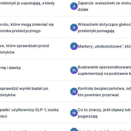
ebiotyki je uspokajają, a kiedy
Zaparcia: wskazówki ze stolca
działa
rolu, które mogą zmieniać się
Wskazówki dotyczące glukozy 
onnika prebiotycznego
prebiotyki pomagają
we, które sprawdzam przed
Markery „okołostolcowe”, któ
biotyków
Budowanie spersonalizowan
rmę i dawkę
suplementacji na podstawie 
sprawdzić wyniki badań po
Kontrole bezpieczeństwa, ods
biotyków
kto powinien przerwać
padki: użytkownicy GLP-1, osoby
Co to znaczy, jeśli objawy lub
zieci
pogarszają