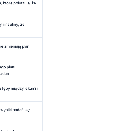
, które pokazują, że
i insuliny, że
re zmieniają plan
ego planu
badań
tępy między lekami i
 wyniki badań się