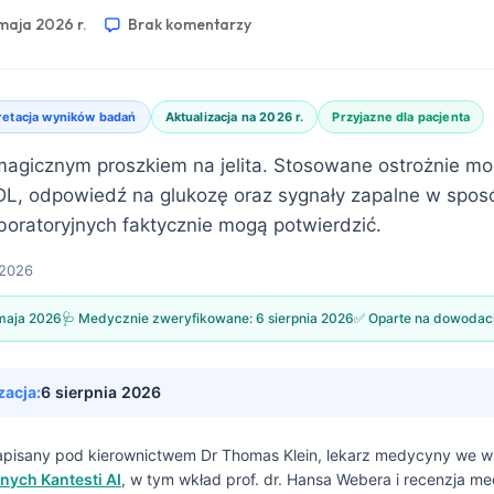
maja 2026 r.
Brak komentarzy
retacja wyników badań
Aktualizacja na 2026 r.
Przyjazne dla pacjenta
 magicznym proszkiem na jelita. Stosowane ostrożnie m
DL, odpowiedź na glukozę oraz sygnały zapalne w spos
boratoryjnych faktycznie mogą potwierdzić.
 2026
maja 2026
🩺 Medycznie zweryfikowane:
6 sierpnia 2026
✅ Oparte na dowodac
zacja:
6 sierpnia 2026
napisany pod kierownictwem
Dr Thomas Klein, lekarz medycyny
we w
nych Kantesti AI
, w tym wkład prof. dr. Hansa Webera i recenzja m