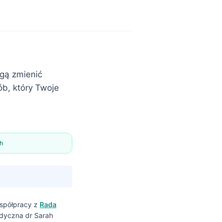
ogą zmienić
ób, który Twoje
h
spółpracy z
Rada
edyczna dr Sarah