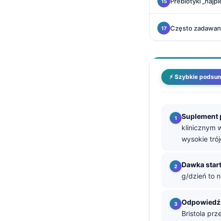
Prebiotyki „najp
தமிழ்
Często zadawan
తెలుగు
मराठी
اردو
⚡ Szybkie podsu
বাংলা
Shqip
Magyar
Suplement 
klinicznym 
Slovenščina
wysokie trój
한국어
Lietuvių kalba
Dawka star
g/dzień to 
Русский
ქართული
Odpowiedź 
Čeština
Bristola prz