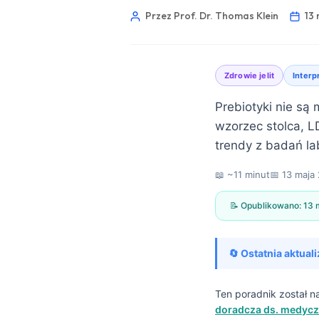
Przez Prof. Dr. Thomas Klein
13 
Zdrowie jelit
Interp
Prebiotyki nie są
wzorzec stolca, L
trendy z badań la
📖 ~11 minut
📅
13 maja
📝 Opublikowano:
13 
🔄 Ostatnia aktuali
Norsk bokmål
Ten poradnik został 
doradcza ds. medycz
Ślōnskŏ gŏdka