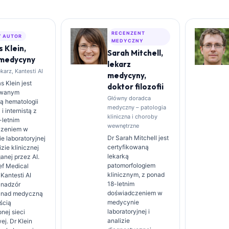
RECENZENT
 AUTOR
MEDYCZNY
 Klein,
Sarah Mitchell,
 medycyny
lekarz
arz, Kantesti AI
medycyny,
 Klein jest
doktor filozofii
owanym
Główny doradca
tą hematologii
medyczny – patologia
 i internistą z
kliniczna i choroby
-letnim
wewnętrzne
czeniem w
Dr Sarah Mitchell jest
e laboratoryjnej
certyfikowaną
izie klinicznej
lekarką
nej przez AI.
patomorfologiem
ef Medical
klinicznym, z ponad
 Kantesti AI
18-letnim
 nadzór
doświadczeniem w
y nad medyczną
medycynie
ścią
laboratoryjnej i
nej sieci
analizie
j. Dr Klein