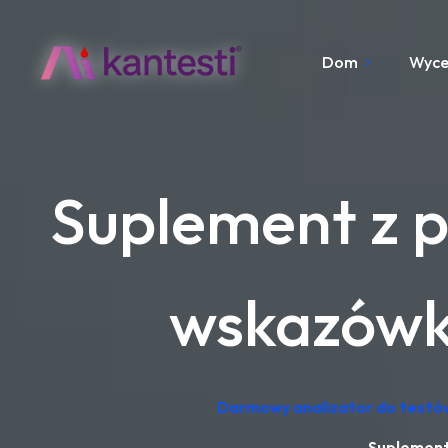
Dom
Wyc
Suplement z pr
wskazówki
Darmowy analizator do testów
Suplement 