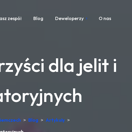
asz zespół
Blog
Deweloperzy
O nas
ści dla jelit i
atoryjnych
Niemczech
>
Blog
>
Artykuły
>
ratoryjnych