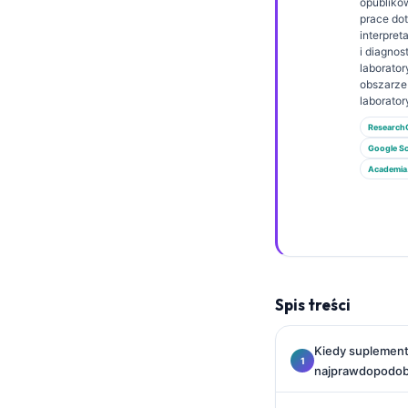
Gàidhlig
opubliko
prace do
Euskara
interpret
i diagnos
Македонски јазик
laborator
obszarz
Latviešu valoda
laborator
Galego
Research
Google Sc
অসমীয়া
Academia
සිංහල
سنڌي
پښتو
Slovenčina
Spis treści
Hrvatski
Kiedy suplement
Suomi
najprawdopodob
Қазақ тілі