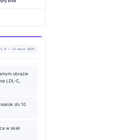
ejny krok
v1.0 —
13 maja 2026
samym obrazie
one LDL-C,
zeskok do 10
ca w skali