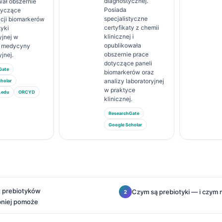
diagnostycznej.
wał obszernie
Posiada
tyczące
specjalistyczne
acji biomarkerów
certyfikaty z chemii
tyki
klinicznej i
yjnej w
opublikowała
e medycyny
obszernie prace
yjnej.
dotyczące paneli
Gate
biomarkerów oraz
analizy laboratoryjnej
holar
w praktyce
.edu
ORCYD
klinicznej.
ResearchGate
Google Scholar
 prebiotyków
Czym są prebiotyki — i czym n
niej pomoże