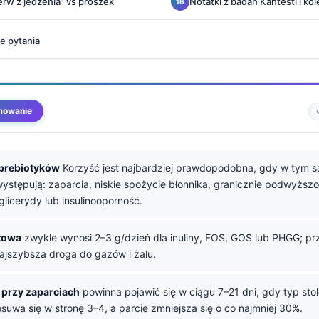
ierw z jedzenia” vs proszek
Notatki z badań Kantesti i kol
e pytania
mowanie
prebiotyków
Korzyść jest najbardziej prawdopodobna, gdy w tym 
występują: zaparcia, niskie spożycie błonnika, granicznie podwyższ
glicerydy lub insulinooporność.
towa
zwykle wynosi 2–3 g/dzień dla inuliny, FOS, GOS lub PHGG; pr
najszybsza droga do gazów i żalu.
przy zaparciach
powinna pojawić się w ciągu 7–21 dni, gdy typ stol
esuwa się w stronę 3–4, a parcie zmniejsza się o co najmniej 30%.