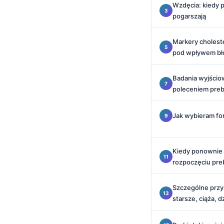
Wzdęcia: kiedy pr
Català
pogarszają
O‘zbekcha
Українська
Markery choleste
pod wpływem bł
አማርኛ
Kiswahili
Badania wyjścio
poleceniem pre
ភាសាខ្មែរ
ဗမာစာ
Jak wybieram fo
ไทย
Tagalog
Kiedy ponownie 
Tiếng Việt
rozpoczęciu pre
Bahasa Melayu
Szczególne przy
മലയാളം
starsze, ciąża, d
ಕನ್ನಡ
ગુજરાતી