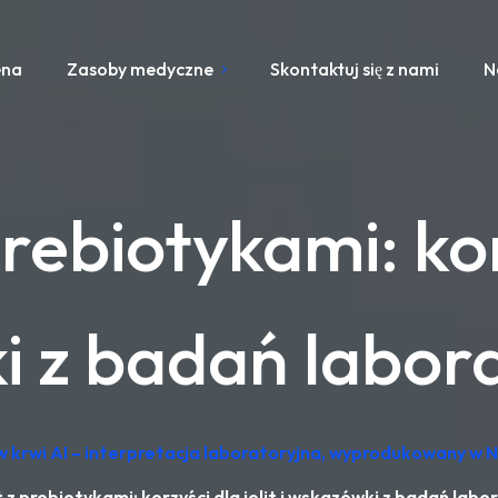
ena
Zasoby medyczne
Skontaktuj się z nami
N
ebiotykami: korzy
 z badań labor
 krwi AI – interpretacja laboratoryjna, wyprodukowany w 
z prebiotykami: korzyści dla jelit i wskazówki z badań labo