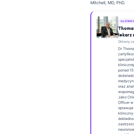
Mitchell, MD, PhD.
Frysk
Esperanto
GŁÓWNY
Беларуская мова
Thomas
lekarz
Татар теле
Główny Lek
Кыргызча
Dr Thomas
certyfik
ئۇيغۇرچە
specjalis
klinicznej
Cebuano
ponad 15
Basa Jawa
doświad
medycyni
ພາສາລາວ
oraz anal
wspomaga
Монгол
Jako Chi
Officer w
Afrikaans
sprawuje
kliniczn
العربية المغربية
dokładno
zastrzeżo
Occitan
neuronowe