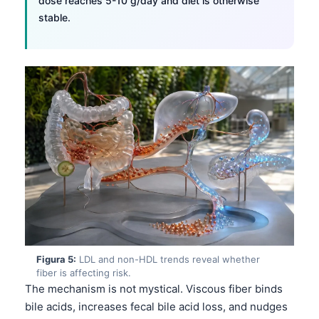
dose reaches 5-10 g/day and diet is otherwise
stable.
Figura 5:
LDL and non-HDL trends reveal whether
fiber is affecting risk.
The mechanism is not mystical. Viscous fiber binds
bile acids, increases fecal bile acid loss, and nudges