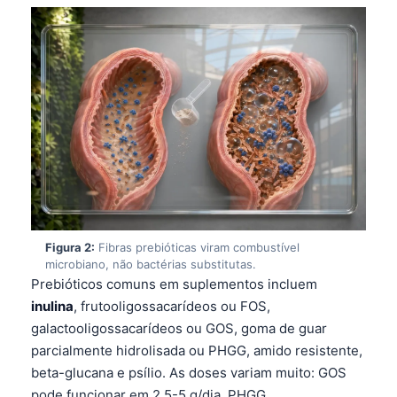
Figura 2:
Fibras prebióticas viram combustível
microbiano, não bactérias substitutas.
Prebióticos comuns em suplementos incluem
inulina
, frutooligossacarídeos ou FOS,
galactooligossacarídeos ou GOS, goma de guar
parcialmente hidrolisada ou PHGG, amido resistente,
beta-glucana e psílio. As doses variam muito: GOS
pode funcionar em 2,5-5 g/dia, PHGG