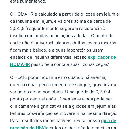
Gàidhlig
está aumentando.
Euskara
O HOMA-IR é calculado a partir da glicose em jejum e
Македонски јазик
da insulina em jejum, e valores acima de cerca de
2,0-2,5 frequentemente sugerem resistência à
Latviešu valoda
insulina em muitas populações adultas. O ponto de
Galego
corte não é universal; alguns adultos jovens magros
অসমীয়া
ficam mais baixos, e alguns laboratórios usam
ensaios de insulina diferentes. Nosso
explicador de
සිංහල
HOMA-IR
passo pela conta e suas “zonas cegas”.
سنڌي
پښتو
O HbA1c pode induzir a erro quando há anemia,
doença renal, perda recente de sangue, gravidez ou
variantes de hemoglobina. Uma queda de 0,2-0,4
Slovenčina
ponto percentual após 12 semanas ainda pode ser
Hrvatski
clinicamente significativa se a glicose em jejum e as
leituras pós-refeição se moverem na mesma direção.
Suomi
Para resultados incompatíveis, revise nosso
guia de
Қазақ тілі
precisão do HbA1c
antes de dar crédito demais a um