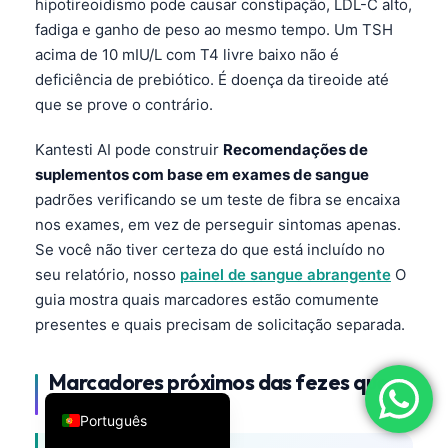
hipotireoidismo pode causar constipação, LDL-C alto,
فارسی
fadiga e ganho de peso ao mesmo tempo. Um TSH
acima de 10 mIU/L com T4 livre baixo não é
简体中文
deficiência de prebiótico. É doença da tireoide até
Română
que se prove o contrário.
Türkçe
Kantesti AI pode construir
Recomendações de
Ελληνικά
suplementos com base em exames de sangue
Español
padrões verificando se um teste de fibra se encaixa
Italiano
nos exames, em vez de perseguir sintomas apenas.
Se você não tiver certeza do que está incluído no
עִבְרִית
seu relatório, nosso
painel de sangue abrangente
O
Français
guia mostra quais marcadores estão comumente
العربية
presentes e quais precisam de solicitação separada.
Deutsch
Marcadores próximos das fezes que
English
mudam o plano
Português