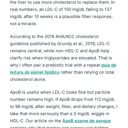
the liver to use more cholesterol to replace them. In
real numbers, an LDL-C of 150 mg/dL falling to 137
mg/dL after 10 weeks is a plausible fiber response,
not a miracle.
According to the 2018 AHA/ACC cholesterol
guideline published by Grundy et al., 2019, LDL-C
remains central, while non-HDL-C and ApoB help
clarify risk when triglycerides are elevated. That is
why I often pair a prebiotic trial with a repeat
guia de
leitura do painel lipídico
rather than relying on total
cholesterol alone.
ApoB is useful when LDL-C looks fine but particle
number remains high. If ApoB drops from 112 mg/dL
to 98 mg/dL after weight, fiber, and dietary changes, I
take that more seriously than a 3 mg/dL wiggle in
HDL-C. Our article on the
ApoB exame de sangue
explains why that marker can expose risk hidden