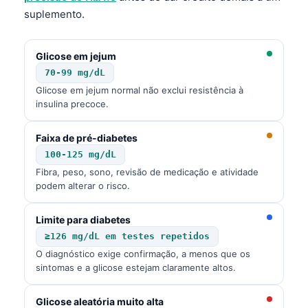
Català
suplemento.
O‘zbekcha
Українська
Glicose em jejum
70-99 mg/dL
አማርኛ
Glicose em jejum normal não exclui resistência à
Kiswahili
insulina precoce.
ភាសាខ្មែរ
Faixa de pré-diabetes
ဗမာစာ
100-125 mg/dL
ไทย
Fibra, peso, sono, revisão de medicação e atividade
podem alterar o risco.
Tagalog
Tiếng Việt
Limite para diabetes
≥126 mg/dL em testes repetidos
Bahasa Melayu
O diagnóstico exige confirmação, a menos que os
മലയാളം
sintomas e a glicose estejam claramente altos.
ಕನ್ನಡ
Glicose aleatória muito alta
ગુજરાતી