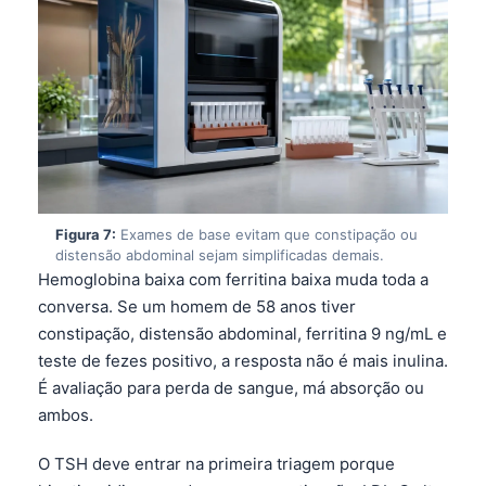
Čeština
日本語
Eesti
Azərbaycan dili
Bosanski
Svenska
Српски језик
Figura 7:
Exames de base evitam que constipação ou
distensão abdominal sejam simplificadas demais.
Íslenska
Hemoglobina baixa com ferritina baixa muda toda a
Հայերեն
conversa. Se um homem de 58 anos tiver
constipação, distensão abdominal, ferritina 9 ng/mL e
Bahasa Indonesia
teste de fezes positivo, a resposta não é mais inulina.
हिन्दी
É avaliação para perda de sangue, má absorção ou
Nederlands
ambos.
Dansk
O TSH deve entrar na primeira triagem porque
Български