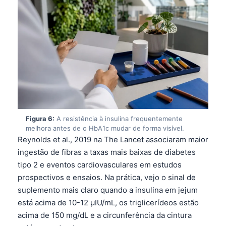
Frysk
Esperanto
Беларуская мова
Татар теле
Кыргызча
ئۇيغۇرچە
Cebuano
Figura 6:
A resistência à insulina frequentemente
Basa Jawa
melhora antes de o HbA1c mudar de forma visível.
Reynolds et al., 2019 na The Lancet associaram maior
ພາສາລາວ
ingestão de fibras a taxas mais baixas de diabetes
Монгол
tipo 2 e eventos cardiovasculares em estudos
Afrikaans
prospectivos e ensaios. Na prática, vejo o sinal de
suplemento mais claro quando a insulina em jejum
العربية المغربية
está acima de 10-12 µIU/mL, os triglicerídeos estão
Occitan
acima de 150 mg/dL e a circunferência da cintura