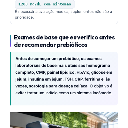
≥200 mg/dL com sintomas
தமிழ்
É necessária avaliação médica; suplementos não são a
prioridade.
తెలుగు
मराठी
Exames de base que eu verifico antes
اردو
de recomendar prebióticos
বাংলা
Shqip
Antes de começar um prebiótico, os exames
Magyar
laboratoriais de base mais úteis são hemograma
completo, CMP, painel lipídico, HbA1c, glicose em
Slovenščina
jejum, insulina em jejum, TSH, CRP, ferritina e, às
한국어
vezes, sorologia para doença celíaca.
O objetivo é
evitar tratar um indício como um sintoma incômodo.
Polski
Lietuvių kalba
Русский
ქართული