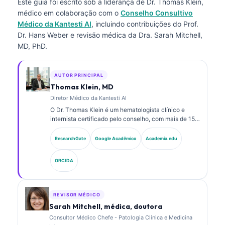
Este guia foi escrito sob a liderança de
Dr. Thomas Klein,
médico
em colaboração com o
Conselho Consultivo
Médico da Kantesti AI
, incluindo contribuições do Prof.
Dr. Hans Weber e revisão médica da Dra. Sarah Mitchell,
MD, PhD.
AUTOR PRINCIPAL
Thomas Klein, MD
Diretor Médico da Kantesti AI
O Dr. Thomas Klein é um hematologista clínico e
internista certificado pelo conselho, com mais de 15
anos de experiência em medicina laboratorial e
análise clínica assistida por IA. Como Diretor Médico
ResearchGate
Google Acadêmico
Academia.edu
na Kantesti AI, ele fornece supervisão clínica da
exatidão médica da rede neural proprietária. O Dr.
ORCIDA
Klein publicou extensivamente sobre interpretação
de biomarcadores e diagnósticos laboratoriais em
temas de medicina laboratorial.
REVISOR MÉDICO
Sarah Mitchell, médica, doutora
Consultor Médico Chefe - Patologia Clínica e Medicina