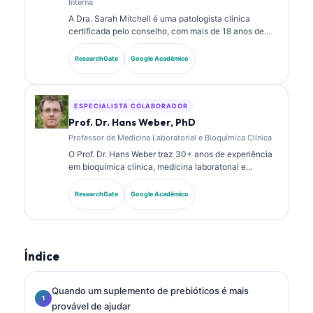
Interna
A Dra. Sarah Mitchell é uma patologista clínica
certificada pelo conselho, com mais de 18 anos de
experiência em medicina laboratorial e análise
diagnóstica. Ela possui certificações de
ResearchGate
Google Acadêmico
especialidade em química clínica e publicou
extensivamente sobre painéis de biomarcadores e
análise laboratorial na prática clínica.
ESPECIALISTA COLABORADOR
Prof. Dr. Hans Weber, PhD
Professor de Medicina Laboratorial e Bioquímica Clínica
O Prof. Dr. Hans Weber traz 30+ anos de experiência
em bioquímica clínica, medicina laboratorial e
pesquisa de biomarcadores. Ex-Presidente da
Sociedade Alemã de Química Clínica, ele se
ResearchGate
Google Acadêmico
especializa em análise de painéis diagnósticos,
padronização de biomarcadores e medicina
laboratorial assistida por IA.
Índice
Quando um suplemento de prebióticos é mais
provável de ajudar