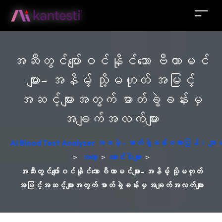
အဆီတွင်ပျော်ဝင်နိုင်သော ဗီတာမင်
များ- အနိမ့် သို့မဟုတ် အမြင့်
အဆင့်များအတွက် ဓာတ်ခွဲခန်းမှ
အချက်အလက်များ
AI Blood Test Analyzer အခမဲ့ - ဓာတ်ခွဲခန်းစကားပြန်၊ ဂျ
>
ဘလော့
>
ဆောင်းပါးများ
>
အဆီတွင်ပျော်ဝင်နိုင်သော ဗီတာမင်များ- အနိမ့် သို့မဟုတ်
အမြင့်အဆင့်များအတွက် ဓာတ်ခွဲခန်းမှ အချက်အလက်များ