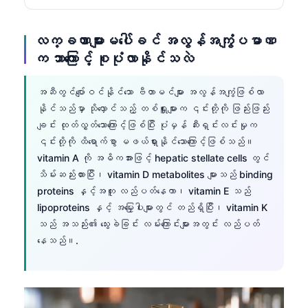
လက္ခဏာများမပေါ်ခင် အလွန်အကျွံပမာဏ
က ဘာကြောင့် စုပုံလာနိုင်သလဲ
အဆီတွင်ပျော်ဝင်နိုင်သော ဗီတာမင်များ အလွန်အကျွံဖြစ်လာ
နိုင်သည်မှာ သိုလှောင်သည့် တစ်ရှူးများက ၎င်းတို့ကို ဖြည်းဖြည်း
ချင်း ထုတ်လွှတ်သောကြောင့်ဖြစ်ပြီး ပုံမှန် ဆီးရှင်းလင်းမှုက
၎င်းတို့ကို ထိရောက်စွာ မဖယ်ရှားနိုင်သောကြောင့်ဖြစ်သည်။
vitamin A ကို အဓိကအားဖြင့် hepatic stellate cells တွင်
သိမ်းဆည်းထားပြီး၊ vitamin D metabolites များသည် binding
proteins နှင့်အတူ လည်ပတ်နေကာ၊ vitamin E သည်
lipoproteins နှင့် အမြှေးပါးများတွင် တည်ရှိပြီး၊ vitamin K
သည် အသည်း၏ သွေးခဲခြင်း လမ်းကြောင်းများအတွင်း လည်ပတ်
နေသည်။.