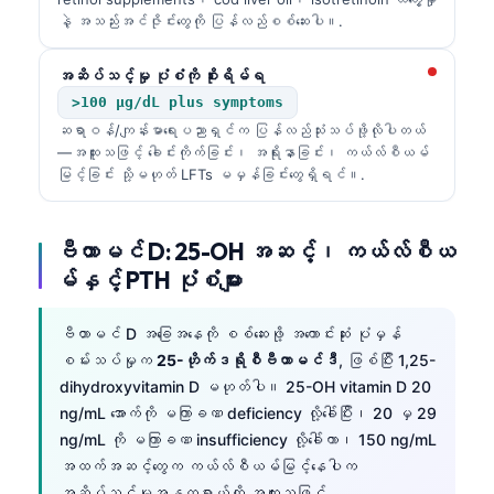
နဲ့ အသည်းအင်ဇိုင်းတွေကို ပြန်လည်စစ်ဆေးပါ။.
အဆိပ်သင့်မှု ပုံစံကို စိုးရိမ်ရ
>100 µg/dL plus symptoms
ဆရာဝန်/ကျန်းမာရေးပညာရှင်က ပြန်လည်သုံးသပ်ဖို့လိုပါတယ်
—အထူးသဖြင့် ခေါင်းကိုက်ခြင်း၊ အရိုးနာခြင်း၊ ကယ်လ်စီယမ်
မြင့်ခြင်း သို့မဟုတ် LFTs မမှန်ခြင်းတွေရှိရင်။.
ဗီတာမင် D: 25-OH အဆင့်၊ ကယ်လ်စီယ
မ်နှင့် PTH ပုံစံများ
ဗီတာမင် D အခြေအနေကို စစ်ဆေးဖို့ အကောင်းဆုံး ပုံမှန်
စမ်းသပ်မှုက
25-ဟိုက်ဒရိုစီဗီတာမင်ဒီ
, ဖြစ်ပြီး 1,25-
dihydroxyvitamin D မဟုတ်ပါ။ 25-OH vitamin D 20
ng/mL အောက်ကို မကြာခဏ deficiency လို့ခေါ်ပြီး၊ 20 မှ 29
ng/mL ကို မကြာခဏ insufficiency လို့ခေါ်ကာ၊ 150 ng/mL
အထက်အဆင့်တွေက ကယ်လ်စီယမ်မြင့်နေပါက
အဆိပ်သင့်မှုအန္တရာယ်ကို အထူးသဖြင့်