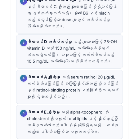
ရေတွင်ပျော်ဝင်သော ဗီတာမင်များ
ဥပမာ B ဗီတာမင်များ
နှင့် ဗီတာမင် C တို့သည် များသောအားဖြင့် ပိုမိုလျင်မြန်
စွာ ရှင်းထုတ်သွားတတ်သည်၊ သို့သော် B6 နှင့် niacin
သည် အလွန်မြင့်သော dose များတွင် အဆိပ်သင့်မှု
ဖြစ်စေနိုင်သေးသည်။.
ဗီတာမင် D အဆိပ်သင့်မှု
သည် များသောအားဖြင့် 25-OH
vitamin D သည် 150 ng/mL ထက်ကျော်နေချိန်တွင်
သံသယရှိတတ်ပြီး၊ အထူးသဖြင့် ကယ်လ်စီယမ်သည်
10.5 mg/dL ထက်ကျော်နေပါက ပိုမိုသံသယရှိသည်။.
ဗီတာမင် A ချို့တဲ့မှု
သည် serum retinol 20 µg/dL
ထက်နိမ့်နေခြင်းဖြင့် အကြံပြုနိုင်သော်လည်း ပိုးဝင်ခြင်း
နှင့် retinol-binding protein နည်းခြင်းတို့က ရလဒ်
များကို လွဲမှားစေနိုင်သည်။.
ဗီတာမင် E ချို့တဲ့မှု
သည် alpha-tocopherol ကို
cholesterol သို့မဟုတ် total lipids နှင့် နှိုင်းယှဉ်ပြီး
အဓိပ္ပာယ်ဖော်သည့်အခါ ပိုမိုယုံကြည်ရသည်၊ တစ်ခု
တည်းသော နံပါတ်အဖြစ်သာ မယူဆသင့်ပါ။.