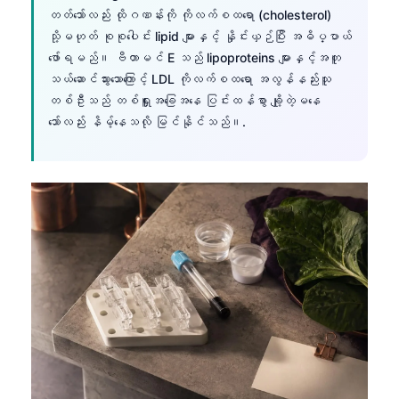
Gàidhlig
တတ်သော်လည်း ထိုဂဏန်းကို ကိုလက်စထရော (cholesterol)
Euskara
သို့မဟုတ် စုစုပေါင်း lipid များနှင့် နှိုင်းယှဉ်ပြီး အဓိပ္ပာယ်
ဖော်ရမည်။ ဗီတာမင် E သည် lipoproteins များနှင့်အတူ
Македонски јазик
သယ်ဆောင်သွားသောကြောင့် LDL ကိုလက်စထရော အလွန်နည်းသူ
Latviešu valoda
တစ်ဦးသည် တစ်ရှူးအခြေအနေ ပြင်းထန်စွာ ချို့တဲ့မနေ
Galego
သော်လည်း နိမ့်နေသလို မြင်နိုင်သည်။.
অসমীয়া
සිංහල
سنڌي
پښتو
Slovenčina
Hrvatski
Suomi
Қазақ тілі