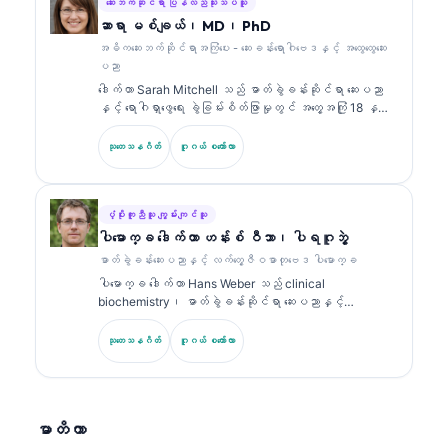
အဖြစ် သူသည် ပိုင်ဆိုင်မှုဆိုင်ရာ အာရုံကြောကွန်ရက်
ဆေးဘက်ဆိုင်ရာ ပြန်လည်သုံးသပ်သူ
(proprietary neural network) ၏ ဆေးဘက်ဆိုင်ရာ တိကျမှုကို
ဆာရာ မစ်ချယ်၊ MD၊ PhD
စောင့်ကြည့်ကြီးကြပ်ပေးသည်။ ဒေါက်တာ ကလိန်းသည် ဇီဝ
အဓိကဆေးဘက်ဆိုင်ရာအကြံပေး - ဆေးခန်းရောဂါဗေဒနှင့် အထွေထွေဆေး
အမှတ်အသား (biomarker) အဓိပ္ပာယ်ဖော်ခြင်းနှင့်
ပညာ
ဓာတ်ခွဲခန်းဆိုင်ရာ ရောဂါရှာဖွေခြင်း (laboratory
ဒေါက်တာ Sarah Mitchell သည် ဓာတ်ခွဲခန်းဆိုင်ရာ ဆေးပညာ
diagnostics) တို့နှင့်ပတ်သက်၍ ဓာတ်ခွဲခန်းဆိုင်ရာ ဆေး
နှင့် ရောဂါရှာဖွေရေး ခွဲခြမ်းစိတ်ဖြာမှုတွင် အတွေ့အကြုံ 18 နှစ်
ပညာဆိုင်ရာ ခေါင်းစဉ်များအပေါ်တွင် အကြိမ်ကြိမ် ထုတ်ဝေခဲ့
ကျော်ရှိသော ဘုတ်အဖွဲ့မှ အသိအမှတ်ပြု ကလင်နစ် ပက်သော်လော်
သည်။.
ဂျစ် (clinical pathologist) ဖြစ်သည်။ သူမသည် clinical
သုတေသနဂိတ်
ဂူဂယ် စကော်လာ
chemistry တွင် အထူးပြု အသိအမှတ်ပြုလက်မှတ်များကို ကိုင်
ဆောင်ထားပြီး လက်တွေ့ဆေးဘက်ဆိုင်ရာတွင် biomarker panel များ
နှင့် ဓာတ်ခွဲခန်းခွဲခြမ်းစိတ်ဖြာမှုများအကြောင်းကို အများအပြား
ထုတ်ဝေထားသည်။.
ပံ့ပိုးကူညီသူ ကျွမ်းကျင်သူ
ပါမောက္ခ ဒေါက်တာ ဟန်းစ် ဝီဘာ၊ ပါရဂူဘွဲ့
ဓာတ်ခွဲခန်းဆေးပညာနှင့် လက်တွေ့ဇီဝဓာတုဗေဒ ပါမောက္ခ
ပါမောက္ခ ဒေါက်တာ Hans Weber သည် clinical
biochemistry၊ ဓာတ်ခွဲခန်းဆိုင်ရာ ဆေးပညာနှင့်
biomarker သုတေသနတွင် အတွေ့အကြုံ 30+ နှစ်ရှိသည်။
German Society for Clinical Chemistry ၏ ယခင်
သုတေသနဂိတ်
ဂူဂယ် စကော်လာ
ဥက္ကဋ္ဌဟောင်းဖြစ်ပြီး ရောဂါရှာဖွေရေး panel ခွဲခြမ်းစိတ်ဖြာ
မှု၊ biomarker စံချိန်ညှိမှု (standardization) နှင့် AI
အကူအညီဖြင့် ဓာတ်ခွဲခန်းဆိုင်ရာ ဆေးပညာတို့တွင် အထူးပြု
သည်။.
မာတိကာ