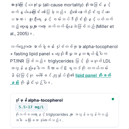
အားလုံးကြောင့် သေဆုံးမှု (all-cause mortality) တိုးလာခြင်းနှင့်
తెలుగు
ဆက်နွယ်နေကြောင်း ဖော်ပြခဲ့သည်။ သို့သော် နောက်ပိုင်းတွင် ဆေး
मराठी
ပမာဏ၊ လူဦးရေ နှင့် စမ်းသပ်ဒီဇိုင်းတို့နှင့်ပတ်သက်
သည့် ဆွေးနွေးမှုများကတော့ ဆက်လက်ရှိနေဆဲဖြစ်သည် (Miller et
اردو
al., 2005)။.
বাংলা
လက်တွေ့ကျသော ဓာတ်ခွဲခန်း ပုံစံတစ်ခုမှာ alpha-tocopherol
Shqip
+ fasting lipid panel + သွေးယိုစီးမှုအန္တရာယ်ရှိပါက
Magyar
PT/INR ဖြစ်သည်။ triglycerides မြင့် သို့မဟုတ် LDL
Slovenščina
အလွန်နည်းနေပါက ဗီတာမင် E ရလဒ်ကို တကယ်တမ်း
한국어
နိမ့်/မြင့်ဟု မခေါ်ခင် ကျွန်ုပ်တို့၏
lipid panel ကိုဖတ်
နည်း
ကို နှိုင်းယှဉ်ပါ။.
Polski
Lietuvių kalba
ပုံမှန် alpha-tocopherol
Русский
5.5-17 mg/L
ქართული
ကိုလက်စထရောနှင့် triglycerides များ အလွန်မလွန်ကဲသည့်
အခါ မကြာခဏ လုံလောက်သည်။.
Čeština