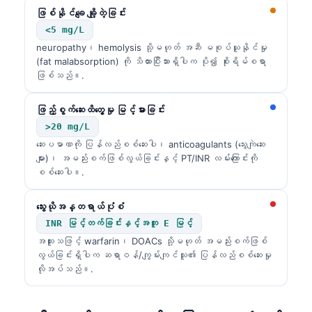
日本語
ဖြစ်နိုင်ချေ ချို့တဲ့ခြင်း
Eesti
<5 mg/L
neuropathy၊ hemolysis သို့မဟုတ် အဆီ မစုပ်ယူနိုင်မှု
Azərbaycan dili
(fat malabsorption) ကို သိထားပြီးသားရှိပါက ပို၍ စိုးရိမ်စရာ
ဖြစ်သည်။.
Bosanski
Svenska
ဖြည့်စွက်ဆေးထိတွေ့မှု မြင့်မားခြင်း
Српски језик
>20 mg/L
ဆေးပမာဏကို ပြန်လည်စစ်ဆေးပါ၊ anticoagulants (သွေးကျဲဆေး
Íslenska
များ)၊ အမည်းစက်ဖြစ်လွယ်ခြင်းနှင့် PT/INR လမ်းကြောင်းကို
Հայերեն
စစ်ဆေးပါ။.
Bahasa Indonesia
သွေးယိုအန္တရာယ်ပုံစံ
हिन्दी
INR မြင့်တက်ခြင်းနှင့်အတူ E မြင့်
Nederlands
အထူးသဖြင့် warfarin၊ DOACs သို့မဟုတ် အမည်းစက်ဖြစ်
လွယ်ခြင်းရှိပါက ဆရာဝန်/ကျွမ်းကျင်သူ၏ ပြန်လည်စစ်ဆေးမှု
Dansk
လိုအပ်သည်။.
Български
فارسی