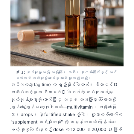
ပုံ ၂:
စုပ်ယူမှုသည် သည်းခြေ၊ အဆီ၊ အူလမ်းကြောင်းနှင့် လင်
ဖက်တစ် သယ်ယူပို့ဆောင်မှုအပေါ် မူတည်သည်။.
အဓိကကတော့ lag time က ရှည်နိုင်ပါတယ်။ ဗီတာမင် D
အဆိပ်သင့်မှုက ဗီတာမင် D ပါဝင်တဲ့ ထပ်တူထပ်မျှ
ထုတ်ကုန်များစွာကို သောက်ပြီး ၄ လမှ ၈ လအကြာမှာ ပေါ်လာတာကို
ကျွန်တော်/ကျွန်မ တွေ့ဖူးပါတယ်—multivitamin၊ အရိုးဖော်မြူ
လာ၊ drops၊ နဲ့ fortified shake တို့ပါ။ လူနာတစ်ယောက်က
"supplement တစ်မျိုးတည်း" လို့ အမှန်တကယ် ပြောနိုင်ပေ
မယ့် စုစုပေါင်းနေ့စဉ် dose က 12,000 မှ 20,000 IU ဖြစ်