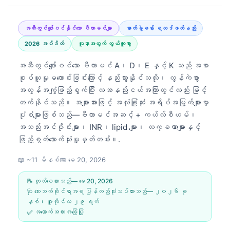
အဆီတွင်ပျော်ဝင်နိုင်သော ဗီတာမင်များ
ဓာတ်ခွဲခန်း ရလဒ်ဖတ်နည်း
2026 အပ်ဒိတ်
လူနာအတွက် လွယ်ကူစွာ
အဆီတွင်ပျော်ဝင်သော ဗီတာမင် A၊ D၊ E နှင့် K သည် အစာ
စုပ်ယူမှုမကောင်းခြင်းကြောင့် နည်းသွားနိုင်သလို၊ လွန်ကဲစွာ
အလွန်အကျွံဖြည့်စွက်ပြီး လအနည်းငယ်အကြာတွင်လည်း မြင့်
တက်နိုင်သည်။ အများအားဖြင့် အလုံခြုံဆုံး အရိပ်အမြွက်များမှာ
ပုံစံများဖြစ်သည်—ဗီတာမင်အဆင့် + ကယ်လ်စီယမ်၊
အသည်းအင်ဇိုင်းများ၊ INR၊ lipid များ၊ လက္ခဏာများနှင့်
ဖြည့်စွက်သောက်သုံးမှုမှတ်တမ်း။.
📖 ~11 မိနစ်
📅
မေ 20, 2026
📝 ထုတ်ဝေထားသည်—
မေ 20, 2026
🩺 ဆေးဘက်ဆိုင်ရာအရ ပြန်လည်သုံးသပ်ထားသည်—
၂၀၂၆ ခု
နှစ်၊ ဇူလိုင်လ ၂၉ ရက်
✅ အထောက်အထားအခြေပြု