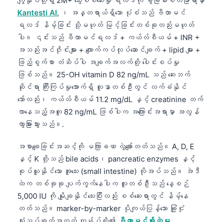
ကျွန်ုပ်တို့ရဲ့ 2M+ သွေးစစ်ဆေးမှု ရလဒ်ကို ခွဲခြမ်းစိတ်ဖြာရာမှာ
Kantesti AI
, ၊ အန္တရာယ်ရှိသော ပုံစံသည် ဗီတာမင်
ရလဒ် နိမ့်ခြင်း သို့မဟုတ် မြင့်ခြင်းတစ်ခုတည်းမဟုတ်
ပါ။ ၎င်းသည် ဗီတာမင်ရလဒ် + ကယ်လ်စီယမ် + INR +
အသည်းအင်ဇိုင်းများ + ကျောက်ကပ်လုပ်ဆောင်ချက် + lipid များ +
ဖြည့်စွက်စာ တံဆိပ်ပါ အချက်အလက်တို့ ပေါင်းစပ်မှု
ဖြစ်သည်။ 25-OH vitamin D 82 ng/mL သည် ဆေးဘက်
ဆိုင်ရာ ကြီးကြပ်မှုအောက်ရှိ လူနာတစ်ဦးတွင် လက်ခံနိုင်
သော်လည်း၊ ကယ်လ်စီယမ် 11.2 mg/dL နှင့် creatinine တက်
လာနေသည့်အတူ 82 ng/mL ဖြစ်ပါက အကြောင်းအရာမှာ အလွန်
ကွာခြားသွားသည်။.
အစာချေခြင်းအဆင့်ကို မကြာခဏ လွဲချော်တတ်သည်။ A, D, E
နှင့် K တို့သည် bile acids၊ pancreatic enzymes နှင့်
စုပ်ယူနိုင်သော အူသေး (small intestine) လိုအပ်သည်။ အဲဒီ
ထဲက တစ်ခုခု ပျက်ကွက်နေပါက လူတစ်ဦးသည် နေ့စဉ်
5,000 IU ကို မျိုချနိုင်သေးပြီးလည်း စစ်ဆေးရာတွင် နိမ့်နေ
တတ်သည်။ marker-by-marker ပိုကျယ်ပြန့်သော ခြုံငုံ
သုံးသပ်ချက်အတွက် ကျွန်ုပ်တို့၏
ဗီတာမင်ချို့တဲ့မှု