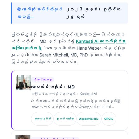
🔄 နောက်ဆုံး အပ်ဒိတ်လုပ်
၂၀၂၆ ခုနှစ်၊ ဇူလိုင်လ
ထားသည်—
၂၉ ရက်
ဤလမ်းညွှန်ကို ဦးဆောင်ရေးအောက်တွင် ရေးသားထားသည်—
ဒေါက်တာ သောမ
တ်စ် ကလိုင်း၊ MD
နှင့် ပူးပေါင်း၍
Kantesti AI ဆေးဘက်ဆိုင်ရာ
အကြံပေးဘုတ်အဖွဲ့
, ပါမောက္ခ ဒေါက်တာ Hans Weber ထံမှ ပံ့ပိုးမှု
များနှင့် ဒေါက်တာ Sarah Mitchell, MD, PhD မှ ဆေးဘက်ဆိုင်ရာ
ပြန်လည်သုံးသပ်ချက် အပါအဝင်။.
ဦးဆောင်ရေးသားသူ
သောမတ်စ် ကလိုင်း၊ MD
အကြီးတန်းဆေးဘက်ဆိုင်ရာအရာရှိ၊ Kantesti AI
ဒေါက်တာ သောမတ်စ် ကလိန်းသည် ဘုတ်အဖွဲ့မှ အသိအမှတ်ပြု
ထားသော ကလင်နစ်ဆိုင်ရာ ဟီမတ်တော်လော့ဂျစ် (clinical
hematologist) နှင့် အတွင်းလူနာဆိုင်ရာ ဆရာဝန်
(internist) ဖြစ်ပြီး ဓာတ်ခွဲခန်းဆိုင်ရာ ဆေးပညာနှင့် AI
သုတေသနဂိတ်
ဂူဂယ် စကော်လာ
Academia.edu
ORCID
အကူအညီဖြင့် ကလင်နစ်ဆိုင်ရာ ခွဲခြမ်းစိတ်ဖြာမှုတွင်
အတွေ့အကြုံ ၁၅ နှစ်ကျော်ရှိသည်။ Kantesti AI တွင် အကြီး
တန်း ဆေးဘက်ဆိုင်ရာ အရာရှိ (Chief Medical Officer)