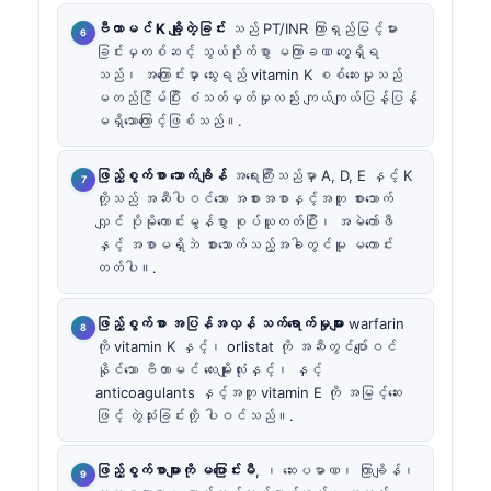
ဗီတာမင် K ချို့တဲ့ခြင်း
သည် PT/INR ကြာရှည်မြင့်မား
ခြင်းမှတစ်ဆင့် သွယ်ဝိုက်စွာ မကြာခဏ တွေ့ရှိရ
သည်၊ အကြောင်းမှာ သွေးရည် vitamin K စစ်ဆေးမှုသည်
မတည်ငြိမ်ပြီး စံသတ်မှတ်မှုလည်း ကျယ်ကျယ်ပြန့်ပြန့်
မရှိသောကြောင့်ဖြစ်သည်။.
ဖြည့်စွက်စာ သောက်ချိန်
အရေးကြီးသည်မှာ A, D, E နှင့် K
တို့သည် အဆီပါဝင်သော အစားအစာနှင့်အတူ စားသောက်
လျှင် ပိုမိုကောင်းမွန်စွာ စုပ်ယူတတ်ပြီး၊ အမဲကော်ဖီ
နှင့် အစာမရှိဘဲ စားသောက်သည့်အခါတွင်မူ မကောင်း
တတ်ပါ။.
ဖြည့်စွက်စာ အပြန်အလှန် သက်ရောက်မှုများ
warfarin
ကို vitamin K နှင့်၊ orlistat ကို အဆီတွင်ပျော်ဝင်
နိုင်သော ဗီတာမင် လေးမျိုးလုံးနှင့်၊ နှင့်
anticoagulants နှင့်အတူ vitamin E ကို အမြင့်ဆေး
ဖြင့် တွဲသုံးခြင်းတို့ ပါဝင်သည်။.
ဖြည့်စွက်စာများကို မပြောင်းမီ
, ၊ ဆေးပမာဏ၊ ကြာချိန်၊