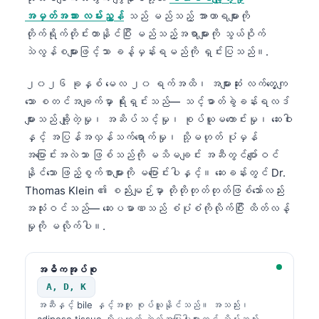
အမှတ်အသား လမ်းညွှန်
သည် မည်သည့် အာဟာရများကို
တိုက်ရိုက်တိုင်းတာနိုင်ပြီး မည်သည့်အရာများကို သွယ်ဝိုက်
သဲလွန်စများဖြင့်သာ ခန့်မှန်းရမည်ကို ရှင်းပြသည်။.
၂၀၂၆ ခုနှစ် မေလ ၂၀ ရက်အထိ၊ အများဆုံး လက်တွေ့ကျ
သော စတင်အချက်မှာ ရိုးရှင်းသည်— သင့်ဓာတ်ခွဲခန်းရလဒ်
များသည် ချို့တဲ့မှု၊ အဆိပ်သင့်မှု၊ စုပ်ယူမကောင်းမှု၊ ဆေးဝါး
နှင့် အပြန်အလှန်သက်ရောက်မှု၊ သို့မဟုတ် ပုံမှန်
အပြောင်းအလဲသာ ဖြစ်သည်ကို မသိမချင်း အဆီတွင်ပျော်ဝင်
နိုင်သော ဖြည့်စွက်စာများကို မပြောင်းပါနှင့်။ ဆေးခန်းတွင် Dr.
Thomas Klein ၏ စည်းမျဉ်းမှာ တိုတိုတုတ်တုတ်ဖြစ်သော်လည်း
အသုံးဝင်သည်— ဆေးပမာဏသည် စံပုံစံကိုလိုက်ပြီး ထိတ်လန့်
မှုကို မလိုက်ပါ။.
အဓိကအုပ်စု
A, D, K
အဆီနှင့် bile နှင့်အတူ စုပ်ယူနိုင်သည်။ အသည်း၊
adipose tissue သို့မဟုတ် ဆဲလ်အမြှေးပါးများတွင် သိမ်းဆည်း