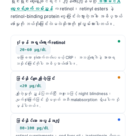
ရှိုင်းရှိုင်း ဆွေးနွေးချင်ရင်၊ ကျွန်တော်/ကျွန်မတို့
ဗီတာမင် A
သွေးစစ်ချက် လမ်းညွှန်
က retinol၊ retinyl esters နဲ့
retinol-binding protein တွေ ပြောင်းလဲသွားတဲ့အခါ အဓိပ္ပာယ်
ဖော်မှုကို ဘယ်လိုပြောင်းလဲမလဲဆိုတာကို ဖုံးလွှမ်းထားပါတယ်။.
ပုံမှန် အရွယ်ရောက် retinol
20-60 µg/dL
မကြာခဏ လုံလောက်တတ်ပေမယ့် CRP၊ အသည်းရောဂါနဲ့ အာဟာရ
သမိုင်းကြောင်းကိုပါ အဓိပ္ပာယ်ဖော်ပါ။.
ဖြစ်နိုင်ချေ ချို့တဲ့ခြင်း
<20 µg/dL
ချို့တဲ့မှုကို ညွှန်ပြတတ်ပြီး အထူးသဖြင့် night blindness၊
မျက်လုံးခြောက်ခြင်း သို့မဟုတ် အဆီ malabsorption ရှိနေပါက ပို
မှန်ပါတယ်။.
ဖြစ်နိုင်သော အလွန်အကျွံ
80-100 µg/dL
retinol supplements၊ cod liver oil၊ isotretinoin ထိတွေ့မှု