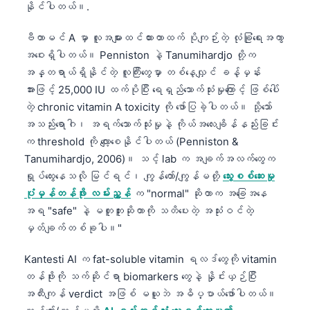
နိုင်ပါတယ်။.
ဗီတာမင် A မှာ လူအများထင်ထားတာထက် ပိုကျဉ်းတဲ့ လုံခြုံရေးအကွာ
အဝေးရှိပါတယ်။ Penniston နဲ့ Tanumihardjo တို့က
အန္တရာယ်ရှိနိုင်တဲ့ လူကြီးတွေမှာ တစ်နေ့လျှင် ခန့်မှန်း
အားဖြင့် 25,000 IU ထက်ပိုပြီး ရေရှည်သောက်သုံးမှုကြောင့် ဖြစ်ပေါ်
တဲ့ chronic vitamin A toxicity ကို ဖော်ပြခဲ့ပါတယ်။ သို့သော်
အသည်းရောဂါ၊ အရက်သောက်သုံးမှုနဲ့ ကိုယ်အလေးချိန်နည်းခြင်း
က threshold ကို လျော့စေနိုင်ပါတယ် (Penniston &
Tanumihardjo, 2006)။ သင့် lab က အချက်အလက်တွေက
ရှုပ်ထွေးနေသလို မြင်ရင်၊ ကျွန်တော်/ကျွန်မတို့
သွေးစစ်ဆေးမှု
ပုံမှန်တန်ဖိုး လမ်းညွှန်
က "normal" ဆိုတာက အခြေအနေ
အရ "safe" နဲ့ မတူဘူးဆိုတာကို သတိပေးတဲ့ အသုံးဝင်တဲ့
မှတ်ချက်တစ်ခုပါ။"
Kantesti AI က fat-soluble vitamin ရလဒ်တွေကို vitamin
တန်ဖိုးကို သက်ဆိုင်ရာ biomarkers တွေနဲ့ နှိုင်းယှဉ်ပြီး
အထီးကျန် verdict အဖြစ် မယူဘဲ အဓိပ္ပာယ်ဖော်ပါတယ်။