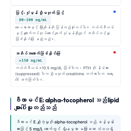
Frysk
မြင့်-ပုံမှန် သို့မဟုတ် မြင့်
Esperanto
80-100 ng/mL
Беларуская мова
ဆေးပမာဏနှင့် ကြာချိန်ကို ပြန်လည်သုံးသပ်ပါ။ ကယ်လ်စီယမ်
နှင့် ကျောက်ကပ်လုပ်ဆောင်ချက် ပုံမှန်ဆိုလျှင် အဆိပ်သင့်မှု
Татар теле
ဖြစ်နိုင်ခြေ နည်းသည်။.
Кыргызча
အဆိပ်အတောက်ဖြစ်နိုင်ခြေ
ئۇيغۇرچە
>150 ng/mL
Cebuano
ကယ်လ်စီယမ် >10.5 mg/dL ဖြစ်ပါက၊ PTH ကို နှိမ်ထား
Basa Jawa
(suppressed) ပါက သို့မဟုတ် creatinine တက်လာပါက အရေး
ပေါ် အကဲဖြတ်ပါ။.
ພາສາລາວ
Монгол
ဗီတာမင် E: alpha-tocopherol သည် lipid
Afrikaans
များပေါ်မူတည်သည်
العربية المغربية
Occitan
ဗီတာမင် E ချို့တဲ့မှုကို alpha-tocopherol သည် ခန့်မှန်း
အားဖြင့် 5 mg/L အောက်တွင် ရှိနေမှသာ မကြာခဏ သံသယရှိ