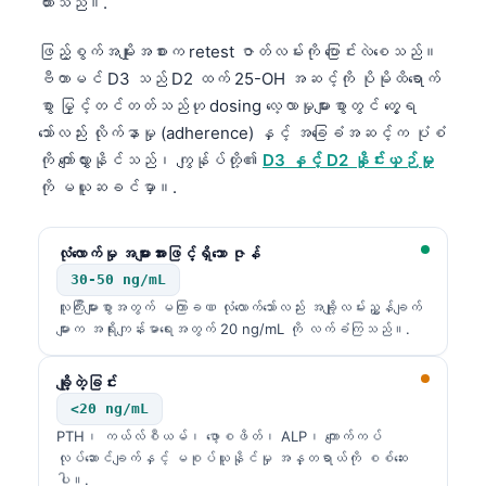
ထားသည်။.
ဖြည့်စွက်အမျိုးအစားက retest ဇာတ်လမ်းကို ပြောင်းလဲစေသည်။
ဗီတာမင် D3 သည် D2 ထက် 25-OH အဆင့်ကို ပိုမိုထိရောက်
စွာ မြှင့်တင်တတ်သည်ဟု dosing လေ့လာမှုများစွာတွင် တွေ့ရ
သော်လည်း လိုက်နာမှု (adherence) နှင့် အခြေခံအဆင့်က ပုံစံ
ကို ကျော်လွှားနိုင်သည်၊ ကျွန်ုပ်တို့၏
D3 နှင့် D2 နှိုင်းယှဉ်မှု
ကို မယူဆခင်မှာ။.
လုံလောက်မှု အများအားဖြင့်ရှိသော ဇုန်
30-50 ng/mL
လူကြီးများစွာအတွက် မကြာခဏ လုံလောက်သော်လည်း အချို့လမ်းညွှန်ချက်
များက အရိုးကျန်းမာရေးအတွက် 20 ng/mL ကို လက်ခံကြသည်။.
ချို့တဲ့ခြင်း
<20 ng/mL
Norsk bokmål
PTH၊ ကယ်လ်စီယမ်၊ ဖော့စဖိတ်၊ ALP၊ ကျောက်ကပ်
လုပ်ဆောင်ချက်နှင့် မစုပ်ယူနိုင်မှု အန္တရာယ်ကို စစ်ဆေး
Ślōnskŏ gŏdka
ပါ။.