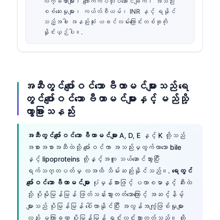
လက္ခဏာများ၊ ကျောက်ကပ်လုပ်ဆောင်ချက်၊ အသည်း
စစ်ဆေးမှုများ၊ ကယ်လ်စီယမ်၊ INR နှင့် ရနိုင်
သည့်အခါ အနည်းဆုံး ယခင်လမ်းကြောင်းတစ်ခုကို
နှိုင်းယှဉ်ပါ။.
အဆီတွင်ပျော်ဝင်သော ဗီတာမင်များသည် ရေ
တွင်ပျော်ဝင်သော ဗီတာမင်များနှင့် မည်သို့
ကွာခြားသနည်း
အဆီတွင်ပျော်ဝင်သော ဗီတာမင်များ
A, D, E နှင့် K တို့သည်
အစားအစာအဆီထဲသို့ ပျော်ဝင်ကာ အသည်းမှထွက်လာသော bile
နှင့် lipoproteins တို့နှင့်အတူ သယ်ဆောင်သွားပြီး
ရက်သတ္တပတ်မှ လအထိ သိမ်းဆည်းနိုင်သည်။.
ရေတွင်
ပျော်ဝင်သော ဗီတာမင်များ
ပုံမှန်အားဖြင့် ပလာစမာနှင့် ဆီးထဲ
သို့ ပိုမိုမြန်မြန် ဖြတ်သန်းသွားတတ်သောကြောင့် အဆင့်နိမ့်
များသည် ပိုမြန်မြန် ပေါ်လာနိုင်ပြီး အလွန်အကျွံဖြစ်မှုများ
လည်း မကြာခဏ ပိုမြန်မြန် ရှင်းလင်းသွားတတ်သည်။ ထို