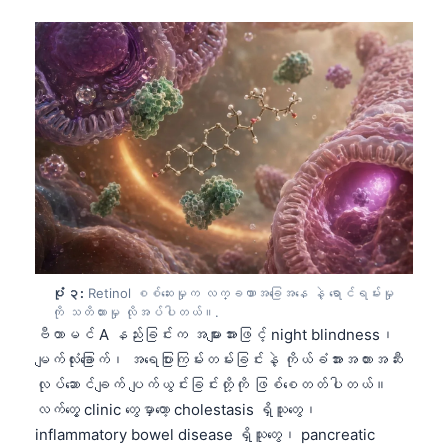
ပုံ ၃:
Retinol စစ်ဆေးမှုက လက္ခဏာအခြေအနေ နဲ့ ရောင်ရမ်းမှု
ကို သတိထားမှု လိုအပ်ပါတယ်။.
ဗီတာမင် A နည်းခြင်းက အများအားဖြင့် night blindness၊
မျက်လုံးခြောက်၊ အရေပြားကြမ်းတမ်းခြင်းနဲ့ ကိုယ်ခံအားအတားအဆီး
လုပ်ဆောင်ချက် ပျက်ယွင်းခြင်းတို့ကို ဖြစ်စေတတ်ပါတယ်။
လက်တွေ့ clinic တွေမှာတော့ cholestasis ရှိသူတွေ၊
inflammatory bowel disease ရှိသူတွေ၊ pancreatic