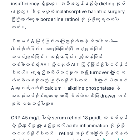
insufficiency ရှိသူတွေ၊ အဆီအလွန်နည်းတဲ့ dieting လုပ်
နေသူတွေ၊ ဒါမှမဟုတ် malabsorptive bariatric surgery
ပြီးပြီးနောက်တွေမှာ borderline retinol ကို ပိုမိုတွေ့ရတတ်ပါ
တယ်။.
ဗီတာမင် A မြင့်ခြင်းက ကြေညာလိုက်တာနဲ့ သိသာပါတယ်—
ခေါင်းကိုက်ခြင်း၊ အရေပြားခြောက်ပြီး အခွံချွတ်ခြင်း၊
ဆံပင်ကျွတ်ခြင်း၊ အရိုးနာခြင်း၊ ပျို့အန်ခြင်း၊
တစ်ခါတစ်ရံ AST သို့မဟုတ် ALT မြင့်ခြင်းတို့ပါဝင်နိုင်
ပါတယ်။ ရေရှည်အဆိပ်သင့်မှုက အရိုး turnover ကြောင့် က
ယ်လ်စီယမ်ကိုလည်း မြင့်စေနိုင်ပါတယ်။ ဒါကြောင့် ဗီတာမင်
A သွေးစစ်ချက်ကို calcium၊ alkaline phosphatase နဲ့
အသည်းအင်ဇိုင်းတွေဘေးမှာ ထားပြီး စိတ်ထဲက သီးခြား drawer တစ်
ခုထဲ မထားသင့်ပါဘူး။.
CRP 45 mg/L ပါတဲ့ serum retinol 18 µg/dL က စစ်မှန်
တဲ့ သိုလှောင်မှု လျော့နည်းမှုထက် acute inflammation ကို ပိုမို
ထင်ဟပ်နိုင်ပါတယ်။ retinol အပိုင်းအခြားကို ပိုနက်နက်