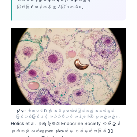
ပြင်းပြင်းထန်ထန် ညွှန်ပြပါတယ်။.
ပုံ ၄:
ဗီတာမင် D ကို အဓိပ္ပာယ်ဖော်ခြင်းသည် အသက်သွင်း
ခြင်းလမ်းကြောင်းနှင့် ကယ်လ်စီယမ် ဟန်ချက်ပေါ် မူတည်သည်။.
Holick et al. မှရေးဆွဲထားသော Endocrine Society လမ်းညွှန်
ချက်သည် လက်တွေ့ကျသော လုံလောက်မှု ပစ်မှတ်အဖြစ် 30