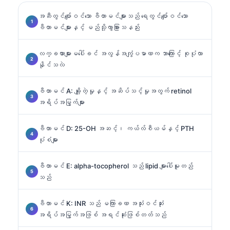
အဆီတွင်ပျော်ဝင်သော ဗီတာမင်များသည် ရေတွင်ပျော်ဝင်သော
ဗီတာမင်များနှင့် မည်သို့ကွာခြားသနည်း
လက္ခဏာများမပေါ်ခင် အလွန်အကျွံပမာဏက ဘာကြောင့် စုပုံလာ
နိုင်သလဲ
ဗီတာမင် A: ချို့တဲ့မှုနှင့် အဆိပ်သင့်မှုအတွက် retinol
အရိပ်အမြွက်များ
ဗီတာမင် D: 25-OH အဆင့်၊ ကယ်လ်စီယမ်နှင့် PTH
ပုံစံများ
ဗီတာမင် E: alpha-tocopherol သည် lipid များပေါ်မူတည်
သည်
ဗီတာမင် K: INR သည် မကြာခဏ အသုံးဝင်ဆုံး
အရိပ်အမြွက်အဖြစ် အရင်ဆုံးဖြစ်တတ်သည်