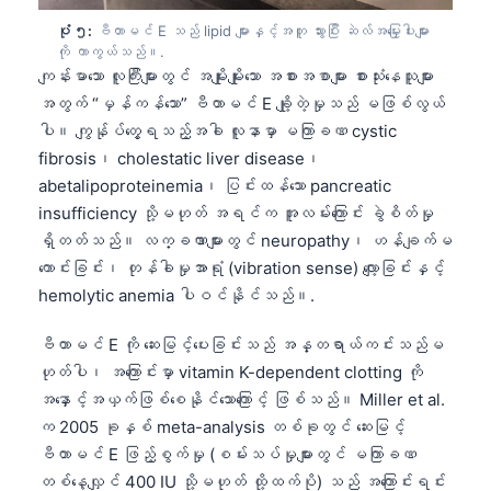
Català
ပုံ ၅:
ဗီတာမင် E သည် lipid များနှင့်အတူ သွားပြီး ဆဲလ်အမြှေးပါးများ
ကို ကာကွယ်သည်။.
O‘zbekcha
ကျန်းမာသော လူကြီးများတွင် အမျိုးမျိုးသော အစားအစာများ စားသုံးနေသူများ
Українська
အတွက် “မှန်ကန်သော” ဗီတာမင် E ချို့တဲ့မှုသည် မဖြစ်လွယ်
አማርኛ
ပါ။ ကျွန်ုပ်တွေ့ရသည့်အခါ လူနာမှာ မကြာခဏ cystic
fibrosis၊ cholestatic liver disease၊
Kiswahili
abetalipoproteinemia၊ ပြင်းထန်သော pancreatic
ភាសាខ្មែរ
insufficiency သို့မဟုတ် အရင်က အူလမ်းကြောင်း ခွဲစိတ်မှု
ไทย
ရှိတတ်သည်။ လက္ခဏာများတွင် neuropathy၊ ဟန်ချက်မ
ကောင်းခြင်း၊ တုန်ခါမှုအာရုံ (vibration sense) လျော့ခြင်းနှင့်
Tagalog
hemolytic anemia ပါဝင်နိုင်သည်။.
Tiếng Việt
Bahasa Melayu
ဗီတာမင် E ကို ဆေးမြင့်ပေးခြင်းသည် အန္တရာယ်ကင်းသည်မ
ဟုတ်ပါ၊ အကြောင်းမှာ vitamin K-dependent clotting ကို
മലയാളം
အနှောင့်အယှက်ဖြစ်စေနိုင်သောကြောင့် ဖြစ်သည်။ Miller et al.
ಕನ್ನಡ
က 2005 ခုနှစ် meta-analysis တစ်ခုတွင် ဆေးမြင့်
ગુજરાતી
ဗီတာမင် E ဖြည့်စွက်မှု (စမ်းသပ်မှုများတွင် မကြာခဏ
တစ်နေ့လျှင် 400 IU သို့မဟုတ် ထို့ထက်ပို) သည် အကြောင်းရင်း
தமிழ்