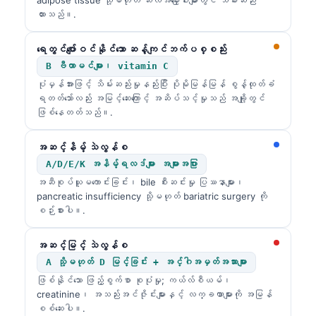
ထားသည်။.
ရေတွင်ပျော်ဝင်နိုင်သော ဆန့်ကျင်ဘက်ပစ္စည်း
B ဗီတာမင်များ၊ vitamin C
ပုံမှန်အားဖြင့် သိမ်းဆည်းမှုနည်းပြီး ပိုမိုမြန်မြန် စွန့်ထုတ်ခံ
ရတတ်သော်လည်း အမြင့်ဆေးကြောင့် အဆိပ်သင့်မှုသည် အချို့တွင်
ဖြစ်နေတတ်သည်။.
အဆင့်နိမ့် သဲလွန်စ
A/D/E/K အနိမ့်ရလဒ်များ အများအပြား
အဆီစုပ်ယူမကောင်းခြင်း၊ bile စီးဆင်းမှု ပြဿနာများ၊
pancreatic insufficiency သို့မဟုတ် bariatric surgery ကို
စဉ်းစားပါ။.
အဆင့်မြင့် သဲလွန်စ
A သို့မဟုတ် D မြင့်ခြင်း + အင်္ဂါအမှတ်အသားများ
ဖြစ်နိုင်သော ဖြည့်စွက်စာ စုပုံမှု; ကယ်လ်စီယမ်၊
creatinine၊ အသည်းအင်ဇိုင်းများနှင့် လက္ခဏာများကို အမြန်
စစ်ဆေးပါ။.