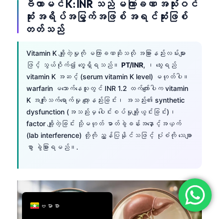
ဗီတာမင် K: INR သည် မကြာခဏ အသုံးဝင်
简体中文
ဆုံး အရိပ်အမြွက်အဖြစ် အရင်ဆုံးဖြစ်
တတ်သည်
Română
Türkçe
Vitamin K ချို့တဲ့မှုကို မကြာခဏဆိုသလို အခြားနည်းလမ်းများ
Ελληνικά
ဖြင့် သွယ်ဝိုက်၍ တွေ့ရှိရသည်။
PT/INR
, ၊ သွေးရည်
Português
vitamin K အဆင့် (serum vitamin K level) မဟုတ်ပါ။
warfarin မသောက်နေသူတွင် INR 1.2 ထက်ကျော်ပါက vitamin
Español
K အကျိုးသက်ရောက်မှု လျော့နည်းခြင်း၊ အသည်း၏ synthetic
Italiano
dysfunction (အသည်းမှ ပေါင်းစပ်မှုချို့ယွင်းခြင်း)၊
factor ချို့တဲ့ခြင်း သို့မဟုတ် ဓာတ်ခွဲခန်းအနှောင့်အယှက်
עִבְרִית
(lab interference) တို့ကို ညွှန်ပြနိုင်သဖြင့် ပုံစံကို သေချာ
Français
စွာ ခွဲခြားရမည်။.
العربية
Deutsch
English
ဗမာစာ