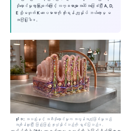
သိုလှောင်မှုကွာခြားချက်ကြောင့် လက္ခဏာများအပေါ်အခြေခံပြီး A, D,
E သို့မဟုတ် K ဆေးပမာဏကို တိုးရန် ကျွန်ုပ် ဘယ်တော့မှ မ
အကြံပြုပါ။.
ပုံ ၁:
အသည်းနှင့် အဆီသိုလှောင်မှုက အလွန်အကျွံဖြစ်မှုသည်
အချိန်ယူပြီး ဖြည်းဖြည်း စုပုံနိုင်သည်ကို ရှင်းပြသည်။.