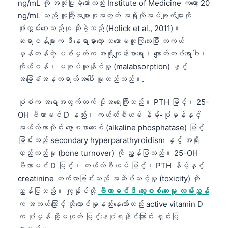
ng/mL ကို အသုံးပြုခဲ့သော်လည်း Institute of Medicine ကတော့ 20
ng/mL သည် လူကြီးအများစုအတွက် အရိုးလိုအပ်ချက်များကို
ဖုံးလွှမ်းပေးသည်ဟု ဆိုခဲ့သည် (Holick et al., 2011)။
ဆရာဝန်များက ဒီနေရာမှာတော့ သဘောမတူကြသေးပြီး တကယ်
မှန်ကန်တဲ့ ပစ်မှတ်က အရိုးကျန်းမာရေး၊ ကျောက်ကပ်ရောဂါ၊
ကိုယ်ဝန်၊ မစုပ်ယူနိုင်မှု (malabsorption) နှင့်
အခြေခံအန္တရာယ်အပေါ် မူတည်သည်။.
ပုံစံက အရေအတွက်ထက် ပိုအရေးကြီးသည်။ PTH မြင့်၊ 25-
OH ဗီတာမင် D နည်း၊ ကယ်လ်စီယမ် နိမ့်-ပုံမှန်နှင့်
အယ်လ်ကာလိုင်း ဖော့စဖာတေးစ် (alkaline phosphatase) မြင့်
ခြင်းသည် secondary hyperparathyroidism နှင့် အရိုး
လှည့်လည်မှု (bone turnover) ကို ညွှန်ပြသည်။ 25-OH
ဗီတာမင် D မြင့်၊ ကယ်လ်စီယမ် မြင့်၊ PTH နိမ့်နှင့်
creatinine တက်လာခြင်းသည် အဆိပ်သင့်မှု (toxicity) ကို
ညွှန်ပြသည်။ ကျွန်ုပ်တို့
ဗီတာမင်ဒီ သွေးစစ်ဆေးမှု လမ်းညွှန်
က အဘယ်ကြောင့် သိုလှောင်မှုနည်းနေသော်လည်း active vitamin D
က ပုံမှန် သို့မဟုတ် မြင့်နေပုံရနိုင်ကြောင်း ရှင်းပြ