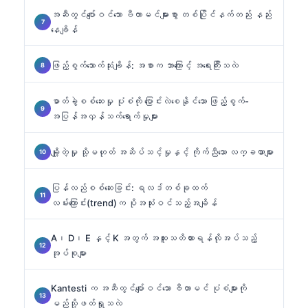
အဆီတွင်ပျော်ဝင်သော ဗီတာမင်များစွာ တစ်ပြိုင်နက်တည်း နည်း
နေချိန်
ဖြည့်စွက်သောက်သုံးချိန်: အစာက ဘာကြောင့် အရေးကြီးသလဲ
ဓာတ်ခွဲစစ်ဆေးမှု ပုံစံကို ပြောင်းလဲစေနိုင်သော ဖြည့်စွက်-
အပြန်အလှန်သက်ရောက်မှုများ
ချို့တဲ့မှု သို့မဟုတ် အဆိပ်သင့်မှုနှင့် ကိုက်ညီသော လက္ခဏာများ
ပြန်လည်စစ်ဆေးခြင်း: ရလဒ်တစ်ခုထက်
လမ်းကြောင်း(trend)က ပိုအသုံးဝင်သည့်အချိန်
A၊ D၊ E နှင့် K အတွက် အထူးသတိထားရန်လိုအပ်သည့်
အုပ်စုများ
Kantesti က အဆီတွင်ပျော်ဝင်သော ဗီတာမင် ပုံစံများကို
မည်သို့ဖတ်ရှုသလဲ