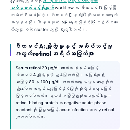
ကျွန်တော်/ကျွန်မတို့
AI စွမ်းအင်သုံး သွေးစစ်ဆေးမှု၏
အဓိပ္ပာယ်ဖွင့်ဆိုချက်
workflow က ဗီတာမင် D မြင့်ပြီး
ကယ်လ်စီယမ်မြင့်၊ ဗီတာမင် E နည်းပြီး ကိုလက်စထရောလ်
အလွန်နည်း၊ ဒါမှမဟုတ် INR ရေရှည်မြင့်ပြီး ပဋိဇီဝဆေး
ထိတွေ့မှု စတဲ့ cluster တွေကို ရှာဖွေပါတယ်။.
ဗီတာမင် A: ချို့တဲ့မှုနှင့် အဆိပ်သင့်မှု
အတွက် retinol အရိပ်အမြွက်များ
Serum retinol 20 µg/dL အောက်က ပုံမှန်အားဖြင့်
ဗီတာမင် A ချို့တဲ့မှုကို ညွှန်ပြတတ်ပြီး၊ အကြမ်းဖျဉ်း
အားဖြင့် 80 မှ 100 µg/dL အထက်ကတော့ လက္ခဏာတွေ ကိုက်
ညီနေပါက အလွန်အကျွံဖြစ်နိုင်ခြေကို စိုးရိမ်စရာအဖြစ်
မြှင့်တင်ပါတယ်။ ရလဒ်က ပြီးပြည့်စုံတာမဟုတ်ပါဘူး—
retinol-binding protein က negative acute-phase
reactant လို ပြုမူတာကြောင့် acute infection ကာလမှာ retinol
ကျတတ်ပါတယ်။.