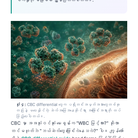
ပုံ ၄:
CBC differential တွေက ပရိုတင်းအမှတ်အသားတွေတစ်ခု
တည်းနဲ့ မပေးနိုင်တဲ့ ဆဲလ်အခြေအနေဆိုင်ရာ အကြောင်းအရာကို ထပ်
ဖြည့်ပေးပါတယ်။.
CBC မှာ အအသုံးဝင်ဆုံး မေးခွန်းက "WBC မြင့်လား?" ဆိုတာ
တင်မဟုတ်ဘဲ "ဘယ်ဆဲလ်တွေ ပြောင်းလဲနေသလဲ?" ပါ။ ကျွန်တော်