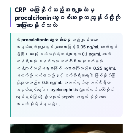
CRP မပြောနိုင်သည့်အရာများထဲမှ
procalcitonin သွေးစစ်ဆေးမှုက ကျွန်ုပ်တို့ကို
ဘာပြောပေးနိုင်သလဲ
ဟိ
procalcitonin သွေးစစ်ဆေးမှု
သည် ကျန်းမာသော
အရွယ်ရောက်သူများတွင် များသောအားဖြင့် 0.05 ng/mL အောက်တွင်
ရှိပြီး၊ ဆေးရုံ အယ်လဂိုရီသမ်များစွာက 0.1 ng/mL အောက်
တန်ဖိုးများကို စနစ်တကျ ဘက်တီးရီးယား ကူးစက်မှုကို
ဆန့်ကျင်သည့်အရာအဖြစ် သဘောထားကြသည်။ 0.25 ng/mL
အထက်သို့ တက်လာသည်နှင့် ဘက်တီးရီးယားရောဂါ ဖြစ်နိုင်ခြေ
ပိုများလာသည်။ 0.5 ng/mL အထက်တွင်တော့ ဘက်တီးရီးယား
အဆုတ်ရောင်ရောဂါ၊ pyelonephritis (ကျောက်ကပ်အပေါ်ပိုင်း
ရောင်ရမ်းခြင်း) သို့မဟုတ် sepsis အတွက် ပိုမိုအလေး
အနက် စိုးရိမ်ရသည်။.