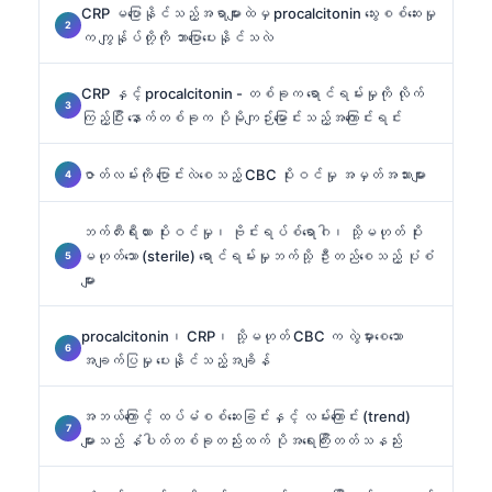
CRP မပြောနိုင်သည့်အရာများထဲမှ procalcitonin သွေးစစ်ဆေးမှု
က ကျွန်ုပ်တို့ကို ဘာပြောပေးနိုင်သလဲ
CRP နှင့် procalcitonin - တစ်ခုက ရောင်ရမ်းမှုကို လိုက်
ကြည့်ပြီး နောက်တစ်ခုက ပိုမိုကျဉ်းမြောင်းသည့်အကြောင်းရင်း
ဇာတ်လမ်းကို ပြောင်းလဲစေသည့် CBC ပိုးဝင်မှု အမှတ်အသားများ
ဘက်တီးရီးယား ပိုးဝင်မှု၊ ဗိုင်းရပ်စ်ရောဂါ၊ သို့မဟုတ် ပိုး
မဟုတ်သော (sterile) ရောင်ရမ်းမှုဘက်သို့ ဦးတည်စေသည့် ပုံစံ
များ
procalcitonin၊ CRP၊ သို့မဟုတ် CBC က လွဲမှားစေသော
အချက်ပြမှု ပေးနိုင်သည့်အချိန်
အဘယ်ကြောင့် ထပ်မံစစ်ဆေးခြင်းနှင့် လမ်းကြောင်း (trend)
များသည် နံပါတ်တစ်ခုတည်းထက် ပိုအရေးကြီးတတ်သနည်း