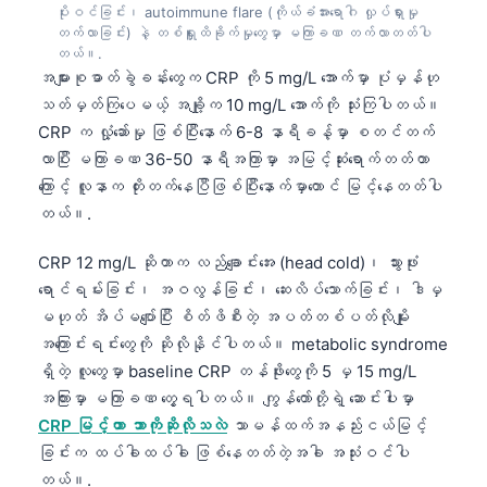
ပိုးဝင်ခြင်း၊ autoimmune flare (ကိုယ်ခံအားရောဂါ လှုပ်ရှားမှု
တက်လာခြင်း) နဲ့ တစ်ရှူးထိခိုက်မှုတွေမှာ မကြာခဏ တက်လာတတ်ပါ
တယ်။.
အများစုဓာတ်ခွဲခန်းတွေက CRP ကို 5 mg/L အောက်မှာ ပုံမှန်ဟု
သတ်မှတ်ကြပေမယ့် အချို့က 10 mg/L အောက်ကို သုံးကြပါတယ်။
CRP က လှုံ့ဆော်မှု ဖြစ်ပြီးနောက် 6-8 နာရီခန့်မှာ စတင်တက်
လာပြီး မကြာခဏ 36-50 နာရီအကြာမှာ အမြင့်ဆုံးရောက်တတ်တာ
ကြောင့် လူနာက တိုးတက်နေပြီဖြစ်ပြီးနောက်မှာတောင် မြင့်နေတတ်ပါ
တယ်။.
CRP 12 mg/L ဆိုတာက လည်ချောင်းအေး (head cold)၊ သွားဖုံး
ရောင်ရမ်းခြင်း၊ အဝလွန်ခြင်း၊ ဆေးလိပ်သောက်ခြင်း၊ ဒါမှ
မဟုတ် အိပ်မပျော်ပြီး စိတ်ဖိစီးတဲ့ အပတ်တစ်ပတ်လိုမျိုး
အကြောင်းရင်းတွေကို ဆိုလိုနိုင်ပါတယ်။ metabolic syndrome
ရှိတဲ့ လူတွေမှာ baseline CRP တန်ဖိုးတွေကို 5 မှ 15 mg/L
အကြားမှာ မကြာခဏ တွေ့ရပါတယ်။ ကျွန်တော်တို့ရဲ့ ဆောင်းပါးမှာ
CRP မြင့်တာ ဘာကိုဆိုလိုသလဲ
သာမန်ထက်အနည်းငယ်မြင့်
ခြင်းက ထပ်ခါထပ်ခါ ဖြစ်နေတတ်တဲ့အခါ အသုံးဝင်ပါ
တယ်။.