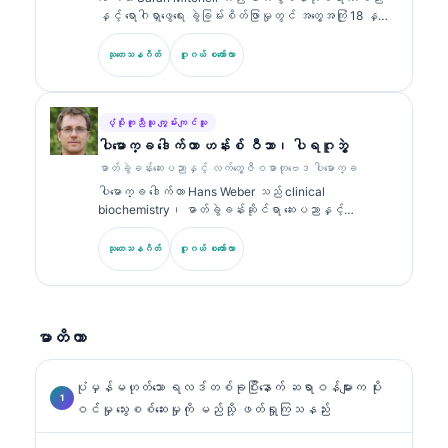
diagnostics) တို့နှင့်ပတ်သက်၍ ဓာတ်ခွဲခန်းဆိုင်ရာ ဆေး
နှင့် ရောဂါရှာဖွေရေး ခွဲခြမ်းစိတ်ဖြာမှုတွင် အတွေ့အကြုံ 18 နှစ်
ပညာဆိုင်ရာ ခေါင်းစဉ်များအပေါ်တွင် အကြိမ်ကြိမ် ထုတ်ဝေခဲ့
ကျော်ရှိသော ဘုတ်အဖွဲ့မှ အသိအမှတ်ပြု ကလင်နစ် ပက်သော်လော်
သည်။.
ဂျစ် (clinical pathologist) ဖြစ်သည်။ သူမသည် clinical
သုတေသနဂိတ်
ဂူဂယ် စကော်လာ
chemistry တွင် အထူးပြု အသိအမှတ်ပြုလက်မှတ်များကို ကိုင်
ဆောင်ထားပြီး လက်တွေ့ဆေးဘက်ဆိုင်ရာတွင် biomarker panel များ
နှင့် ဓာတ်ခွဲခန်းခွဲခြမ်းစိတ်ဖြာမှုများအကြောင်းကို အများအပြား
ထုတ်ဝေထားသည်။.
ပံ့ပိုးကူညီသူ ကျွမ်းကျင်သူ
ပါမောက္ခ ဒေါက်တာ ဟန်းစ် ဝီဘာ၊ ပါရဂူဘွဲ့
ဓာတ်ခွဲခန်းဆေးပညာနှင့် လက်တွေ့ဇီဝဓာတုဗေဒ ပါမောက္ခ
ပါမောက္ခ ဒေါက်တာ Hans Weber သည် clinical
biochemistry၊ ဓာတ်ခွဲခန်းဆိုင်ရာ ဆေးပညာနှင့်
biomarker သုတေသနတွင် အတွေ့အကြုံ 30+ နှစ်ရှိသည်။
German Society for Clinical Chemistry ၏ ယခင်
သုတေသနဂိတ်
ဂူဂယ် စကော်လာ
ဥက္ကဋ္ဌဟောင်းဖြစ်ပြီး ရောဂါရှာဖွေရေး panel ခွဲခြမ်းစိတ်ဖြာ
မှု၊ biomarker စံချိန်ညှိမှု (standardization) နှင့် AI
အကူအညီဖြင့် ဓာတ်ခွဲခန်းဆိုင်ရာ ဆေးပညာတို့တွင် အထူးပြု
သည်။.
မာတိကာ
ပုံမှန်မဟုတ်သော ရလဒ်တစ်ခုပြီးနောက် ဆရာဝန်များက ပိုး
ဝင်မှု သွေးစစ်ဆေးမှုကို မည်သို့ ဖတ်ရှုကြသနည်း