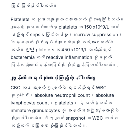
ခြင်း ဖြစ်နိုင်ပါတယ်။.
Frysk
Esperanto
Platelets က လူနာအများစုထင်ထားတာထက် ပိုအရေးကြီးပါတယ်။
Беларуская мова
ဖျားနေတဲ့ လူနာတစ်ယောက်မှာ platelets က 150 x10^9/L ထက်
နည်းရင် sepsis ပြင်းထန်မှု၊ marrow suppression၊
Татар теле
ဒါမှမဟုတ် ဗိုင်းရပ်စ်ကူးစက်မှုကို စဉ်းစားစေတတ်ပါ
Кыргызча
တယ်။ 반면 platelets က 450 x10^9/L ထက်ကျော်ရင်
ئۇيغۇرچە
bacteremia ထက် reactive inflammation သို့မဟုတ်
ပြန်လည်ကောင်းမွန်လာခြင်းကို ပိုမိုညွှန်ပြတတ်ပါတယ်။.
Cebuano
Basa Jawa
ကျွန်တော် အရင်ဆုံး စောင့်ကြည့်တဲ့ နံပါတ်တွေ
ພາສາລາວ
CBC ကနေ အချက် ၅ ချက်ပဲ ရမယ်ဆိုရင် WBC
စုစုပေါင်း၊ absolute neutrophil count၊ absolute
Монгол
lymphocyte count၊ platelets၊ နဲ့ ဓာတ်ခွဲခန်းက
Afrikaans
immature granulocytes ကို အမှတ်အသားပြုထား/မထားကိုပဲ
العربية المغربية
လိုချင်ပါတယ်။ ဒီ ၅ ချက် snapshot က WBC တစ်ခု
တည်းထက် မကြာခဏ ပိုပြောနိုင်ပါတယ်။.
Occitan