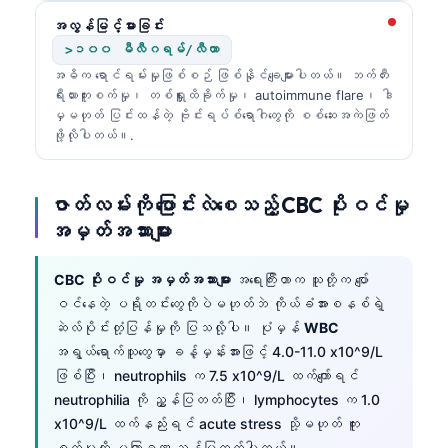
အလွန်မြင့်မားခြင်း
>၁၀၀ မီလီဂရမ်/လီတာ
အဓိက ရောင်ရမ်းမှုဖြစ်စဉ် ဖြစ်နိုင်ချေများပါတယ်။ ဘက်တီး
ရီးယားကူးစက်မှု၊ တစ်ရှူးထိခိုက်မှု၊ autoimmune flare၊ ဒါ
မှမဟုတ် ပြင်းထန်တဲ့ ဗိုင်းရပ်စ်ရောဂါတွေကို စစ်ဆေးအကဲဖြတ်
ဖို့လိုပါတယ်။.
ဇာတ်လမ်းကို ပြောင်းလဲစေသည့် CBC ပိုးဝင်မှု
အမှတ်အသားများ
CBC ပိုးဝင်မှု အမှတ်အသားများ
အရေးကြီးတာက သူတို့က ပျော်
ဝင်နေတဲ့ ပရိုတင်းတွေကိုပဲမဟုတ်ဘဲ ကိုယ်ခံအားစနစ်ရဲ့
ဆဲလ်ပိုင်းတုံ့ပြန်မှုကို ပြသလို့ပါ။ ပုံမှန်
WBC
အရွယ်ရောက်သူတွေမှာ ခန့်မှန်းအားဖြင့် 4.0-11.0 x10^9/L
ဖြစ်ပြီး၊ neutrophils က 7.5 x10^9/L ထက်ကျော်ရင်
neutrophilia ကို ညွှန်ပြတတ်ပြီး၊ lymphocytes က 1.0
x10^9/L ထက်နည်းရင် acute stress သို့မဟုတ် ကူး
စက်မှုကို မကြာခဏ ညွှန်ပြတတ်ပါတယ်။.