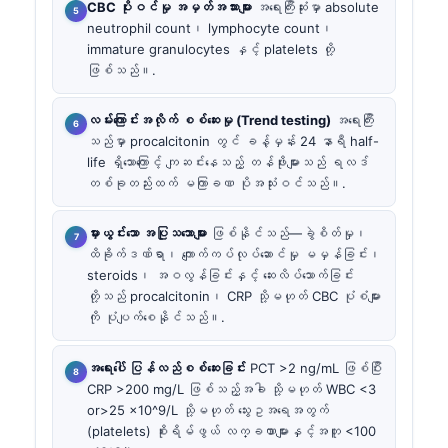
CBC ပိုးဝင်မှု အမှတ်အသားများ
အရေးကြီးဆုံးမှာ absolute
neutrophil count၊ lymphocyte count၊
immature granulocytes နှင့် platelets တို့
ဖြစ်သည်။.
လမ်းကြောင်းအလိုက် စစ်ဆေးမှု (Trend testing)
အရေးကြီး
သည်မှာ procalcitonin တွင် ခန့်မှန်း 24 နာရီ half-
life ရှိသောကြောင့် ကျဆင်းနေသည့် တန်ဖိုးများသည် ရလဒ်
တစ်ခုတည်းထက် မကြာခဏ ပိုအသုံးဝင်သည်။.
မှားယွင်းသော အပြုသဘောများ
ဖြစ်နိုင်သည်—ခွဲစိတ်မှု၊
ထိခိုက်ဒဏ်ရာ၊ ကျောက်ကပ်လုပ်ဆောင်မှု မမှန်ခြင်း၊
steroids၊ အဝလွန်ခြင်းနှင့် ဆေးလိပ်သောက်ခြင်း
တို့သည် procalcitonin၊ CRP သို့မဟုတ် CBC ပုံစံများ
ကို ပုံပျက်စေနိုင်သည်။.
အရေးပေါ် ပြန်လည်စစ်ဆေးခြင်း
PCT >2 ng/mL ဖြစ်ပြီး
CRP >200 mg/L ဖြစ်သည့်အခါ သို့မဟုတ် WBC <3
or>25 x10^9/L သို့မဟုတ် သွေးဥအရေအတွက်
(platelets) စိုးရိမ်ဖွယ် လက္ခဏာများနှင့်အတူ <100