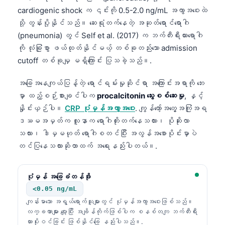
cardiogenic shock က ၎င်းကို 0.5-2.0 ng/mL အကွာအဝေးထဲ
သို့ တွန်းပို့နိုင်သည်။ ဆေးရုံတက်နေတဲ့ အဆုတ်ရောင်ရောဂါ
(pneumonia) တွင် Self et al. (2017) က ဘက်တီးရီးယားရောဂါ
ကို လုံခြုံစွာ ဖယ်ထုတ်နိုင်မယ့် တစ်ခုတည်းသော admission
cutoff တစ်ခုမျှ မရှိကြောင်း ပြသခဲ့သည်။.
အခြေအနေကျယ်ပြန့်တဲ့ ရောင်ရမ်းမှုဆိုင်ရာ အကြောင်းအရာကို ဘေး
မှာ ထည့်စဉ်းစားချင်ပါက
procalcitonin သွေးစစ်ဆေးမှု
, နှင့်
နှိုင်းယှဉ်ပါ။
CRP ပုံမှန်အကွာအဝေး
. ကျွန်တော့်အတွေ့အကြုံအရ
ဒဿမအမှတ်က လူနာက ရောဂါတိုးတက်နေသလား၊ ပိုဆိုးလာ
သလား၊ ဒါမှမဟုတ် ရောဂါစတင်ပြီး အလွန်အစောပိုင်းမှာပဲ
တင်ပြနေသလားဆိုတာထက် အရေးနည်းပါတယ်။.
ပုံမှန် အခြေခံတန်ဖိုး
<0.05 ng/mL
ကျန်းမာသော အရွယ်ရောက်သူများတွင် ပုံမှန်အကွာအဝေးဖြစ်သည်။
လက္ခဏာများ ပျော့ပြီး အချိန်ကိုက်ဖြစ်ပါက စနစ်တကျ ဘက်တီးရီး
ယားပိုးဝင်ခြင်း ဖြစ်နိုင်ခြေ နည်းပါသည်။.