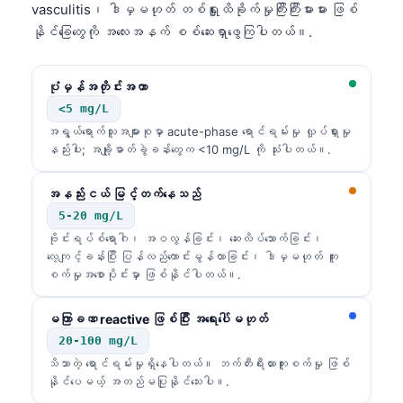
vasculitis၊ ဒါမှမဟုတ် တစ်ရှူးထိခိုက်မှုကြီးကြီးမားမား ဖြစ်
နိုင်ခြေတွေကို အလေးအနက် စစ်ဆေးရှာဖွေကြပါတယ်။.
ပုံမှန်အတိုင်းအတာ
<5 mg/L
အရွယ်ရောက်သူအများစုမှာ acute-phase ရောင်ရမ်းမှု လှုပ်ရှားမှု
နည်းပါး; အချို့ဓာတ်ခွဲခန်းတွေက <10 mg/L ကို သုံးပါတယ်။.
အနည်းငယ် မြင့်တက်နေသည်
5-20 mg/L
ဗိုင်းရပ်စ်ရောဂါ၊ အဝလွန်ခြင်း၊ ဆေးလိပ်သောက်ခြင်း၊
လေ့ကျင့်ခန်းပြီး ပြန်လည်ကောင်းမွန်လာခြင်း၊ ဒါမှမဟုတ် ကူး
စက်မှုအစောပိုင်းမှာ ဖြစ်နိုင်ပါတယ်။.
မကြာခဏ reactive ဖြစ်ပြီး အရေးပေါ်မဟုတ်
20-100 mg/L
သိသာတဲ့ ရောင်ရမ်းမှုရှိနေပါတယ်။ ဘက်တီးရီးယားကူးစက်မှု ဖြစ်
နိုင်ပေမယ့် အတည်မပြုနိုင်သေးပါ။.