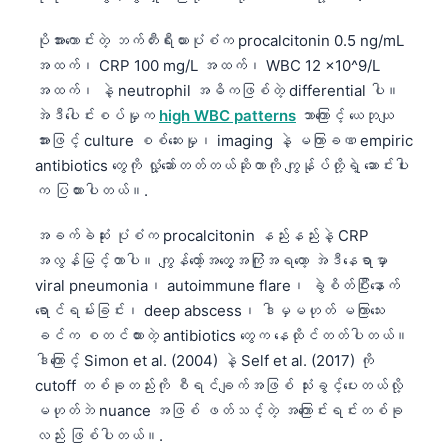
తెలుగు
ပိုအားကောင်းတဲ့ ဘက်တီးရီးယားပုံစံက procalcitonin 0.5 ng/mL
मराठी
အထက်၊ CRP 100 mg/L အထက်၊ WBC 12 x10^9/L
အထက်၊ နဲ့ neutrophil အဓိကဖြစ်တဲ့ differential ပါ။
اردو
အဲဒီပေါင်းစပ်မှုက
high WBC patterns
ဘာကြောင့် ယေဘုယျ
বাংলা
အားဖြင့် culture စစ်ဆေးမှု၊ imaging နဲ့ မကြာခဏ empiric
Shqip
antibiotics တွေကို လှုံ့ဆော်တတ်တယ်ဆိုတာကို ကျွန်ုပ်တို့ရဲ့ ဆောင်းပါး
က ပြထားပါတယ်။.
Magyar
Slovenščina
အခက်ခဲဆုံး ပုံစံက procalcitonin နည်းနည်းနဲ့ CRP
အလွန်မြင့်တာပါ။ ကျွန်တော့်အတွေ့အကြုံအရတော့ အဲဒီနေရာမှာ
한국어
viral pneumonia၊ autoimmune flare၊ ခွဲစိတ်ပြီးနောက်
Polski
ရောင်ရမ်းခြင်း၊ deep abscess၊ ဒါမှမဟုတ် မကြာသေး
Lietuvių kalba
ခင်က စတင်ထားတဲ့ antibiotics တွေက နေထိုင်တတ်ပါတယ်။
Русский
ဒါကြောင့် Simon et al. (2004) နဲ့ Self et al. (2017) ကို
cutoff တစ်ခုတည်းကို စီရင်ချက်အဖြစ် သုံးခွင့်ပေးတယ်လို့
ქართული
မဟုတ်ဘဲ nuance အဖြစ် ဖတ်သင့်တဲ့ အကြောင်းရင်းတစ်ခု
Čeština
လည်း ဖြစ်ပါတယ်။.