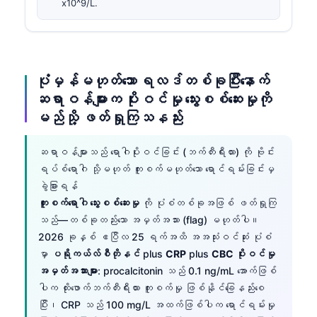
x10^9/L.
ပုံမှန်မဟုတ်သော ရလဒ်တစ်ခုပြီးနောက်
ဆရာဝန်များက ပိုးဝင်မှု သွေးစစ်ဆေးမှုကို
မည်သို့ ဖတ်ရှုကြသနည်း
ဆရာဝန်များသည် ရောဂါပိုးဝင်ခြင်း (ဘက်တီးရီးယား) ကို ဗိုင်း
ရပ်စ်ရောဂါ သို့မဟုတ် ကူးစက်မဟုတ်သော ရောင်ရမ်းခြင်းမှ
ခွဲခြားရန်
ကူးစက်ရောဂါ သွေးစစ်ဆေးမှု
ကို ပုံစံတစ်ခုအဖြစ် ဖတ်ရှုကြ
သည်—တစ်ခုတည်းသော အမှတ်အသား (flag) မဟုတ်ပါ။
2026 ခုနှစ် ဧပြီလ 25 ရက်အထိ အအသုံးဝင်ဆုံး ပုံစံ
မှာ
ပရိုကယ်လ်စီတိုနင်
plus
CRP
plus
CBC ပိုးဝင်မှု
အမှတ်အသားများ
: procalcitonin သည် 0.1 ng/mL အောက်ဖြစ်
ပါက ထိုးဖောက်ဘက်တီးရီးယား ကူးစက်မှု ဖြစ်နိုင်ခြေနည်းစေ
ပြီး၊ CRP သည် 100 mg/L အထက်ဖြစ်ပါက ရောင်ရမ်းမှု