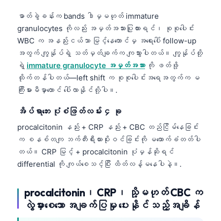
日本語
ဓာတ်ခွဲခန်းက bands ဒါမှမဟုတ် immature
Eesti
granulocytes ကိုလည်း အမှတ်အသားပြုထားရင်၊ စုစုပေါင်း
Azərbaycan dili
WBC က အနည်းငယ်သာ မြင့်နေတောင်မှ အရေးပေါ် follow-up
အတွက် ကျွန်ုပ်ရဲ့ သတ်မှတ်ချက်က ကျသွားပါတယ်။ ကျွန်ုပ်တို့
Bosanski
ရဲ့
immature granulocyte အမှတ်အသား
ကို ဖတ်ဖို့
Svenska
ထိုက်တန်ပါတယ်—left shift က စုစုပေါင်းအရေအတွက်က မ
Српски језик
ကြီးမားမီမှာတောင် ပေါ်လာနိုင်လို့ပါ။.
Íslenska
အိပ်ရာဘေး ပုံစံဖြတ်လမ်း ၄ ခု
Հայերեն
procalcitonin နည်း + CRP နည်း + CBC တည်ငြိမ်နေခြင်း
Bahasa Indonesia
က စနစ်တကျ ဘက်တီးရီးယားပိုးဝင်ခြင်းကို မထောက်ခံတတ်ပါ
တယ်။ CRP မြင့် + procalcitonin ပုံမှန်ဆိုရင်
हिन्दी
differential ကို ကျယ်စေသင့်ပြီး ထိတ်လန့်မနေပါနဲ့။.
Nederlands
Dansk
procalcitonin၊ CRP၊ သို့မဟုတ် CBC က
Български
လွဲမှားစေသော အချက်ပြမှု ပေးနိုင်သည့်အချိန်
فارسی