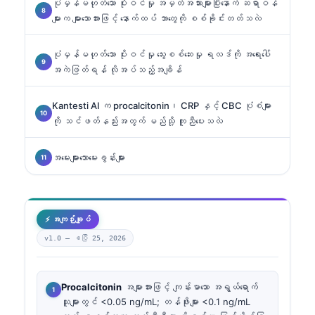
ပုံမှန်မဟုတ်သော ပိုးဝင်မှု အမှတ်အသားများပြီးနောက် ဆရာဝန်
များက များသောအားဖြင့် နောက်ထပ် ဘာတွေကို စစ်ခိုင်းတတ်သလဲ
ပုံမှန်မဟုတ်သော ပိုးဝင်မှု သွေးစစ်ဆေးမှု ရလဒ်ကို အရေးပေါ်
အကဲဖြတ်ရန် လိုအပ်သည့်အချိန်
Kantesti AI က procalcitonin၊ CRP နှင့် CBC ပုံစံများ
ကို သင်ဖတ်နည်းအတွက် မည်သို့ ကူညီပေးသလဲ
အမေးများသောမေးခွန်းများ
⚡ အကျဉ်းချုပ်
v1.0 —
ဧပြီ 25, 2026
Procalcitonin
အများအားဖြင့် ကျန်းမာသော အရွယ်ရောက်
သူများတွင် <0.05 ng/mL; တန်ဖိုးများ <0.1 ng/mL