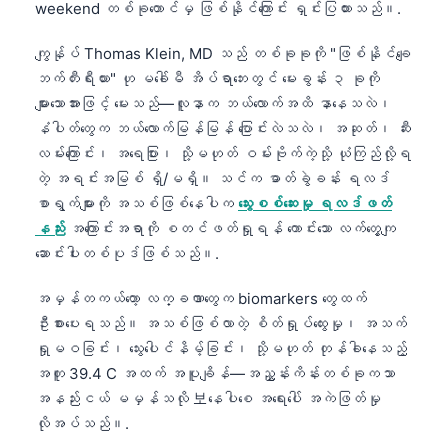
weekend တစ်ခုတောင်မှ ဖြစ်နိုင်ကြောင်း ရှင်းပြထားသည်။.
ကျွန်ုပ် Thomas Klein, MD သည် တစ်ခုခုကို "ဖြစ်နိုင်ချေ
ဘက်တီးရီးယား" ဟု မခေါ်မီ အိပ်ရာဘေးတွင် မေးခွန်း ၃ ခုကို
များသောအားဖြင့် မေးသည်—လူနာက ဘယ်လောက်အထိ နာနေသလဲ၊
နံပါတ်တွေက ဘယ်လောက်မြန်မြန် ပြောင်းလဲသလဲ၊ အဆုတ်၊ ဆီး
လမ်းကြောင်း၊ အရေပြား၊ သို့မဟုတ် ဝမ်းဗိုက်ကဲ့သို့ ယုံကြည်လို့ရ
တဲ့ အရင်းအမြစ် ရှိ/မရှိ။ သင်က ဓာတ်ခွဲခန်း ရလဒ်
စာရွက်များကို အသစ်ဖြစ်နေပါက
သွေးစစ်ဆေးမှု ရလဒ်ဖတ်
နည်း
အကြောင်းအရာကို စတင်ဖတ်ရှုရန် ကောင်းသော လက်တွေ့ကျ
ဆောင်းပါးတစ်ပုဒ်ဖြစ်သည်။.
အမှန်တကယ်တော့ လက္ခဏာတွေက biomarkers တွေထက်
ဦးစားပေးရသည်။ အသစ်ဖြစ်လာတဲ့ စိတ်ရှုပ်ထွေးမှု၊ အသက်
ရှုမဝခြင်း၊ သွေးပေါင်နိမ့်ခြင်း၊ သို့မဟုတ် တုန်ခါနေသည့်
အတူ 39.4 C အထက် အပူချိန်—အညွှန်းကိန်းတစ်ခုကသာ
အနည်းငယ် မမှန်သလို 보နေပါစေ အရေးပေါ် အကဲဖြတ်မှု
လိုအပ်သည်။.