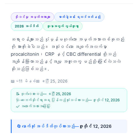
ပိုးဝင်မှု အမှတ်အသားများ
ဓာတ်ခွဲခန်း ရလဒ်ဖတ်နည်း
2026 အပ်ဒိတ်
လူနာအတွက် လွယ်ကူစွာ
ဆရာဝန်များသည် ပုံမှန်မဟုတ်သော အမှတ်အသားတစ်ခုတည်း
ကို အားကိုးခဲပါသည်။ အသုံးဝင်သော အချက်အလက်မှာ
procalcitonin၊ CRP နှင့် CBC differential တို့သည်
အချိန်ကြာလာသည်နှင့်အမျှ အတူတကွ မည်သို့ ပြောင်းလဲသလဲ
ဆိုသည်ဖြစ်သည်။.
📖 ~11 မိနစ်
📅
ဧပြီ 25, 2026
📝 ထုတ်ဝေထားသည်—
ဧပြီ 25, 2026
🩺 ဆေးဘက်ဆိုင်ရာအရ ပြန်လည်သုံးသပ်ထားသည်—
ဇူလိုင် 12, 2026
✅ အထောက်အထားအခြေပြု
🔄 နောက်ဆုံး အပ်ဒိတ်လုပ်ထားသည်—
ဇူလိုင် 12, 2026