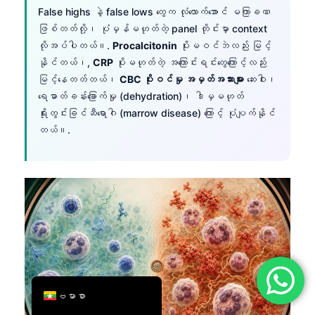
False highs နဲ့ false lows တွေက လုံလောက်အောင် မကြာခဏ
简体中文
ဖြစ်တတ်လို့၊ ပုံမှန်မဟုတ်တဲ့ panel တိုင်းမှာ context
Română
လိုအပ်ပါတယ်။.
Procalcitonin
ပိုးမဝင်ဘဲလည်း မြင့်
နိုင်တယ်၊,
CRP
ပိုးမဟုတ်တဲ့ အကြောင်းရင်းတွေကြောင့်လည်း
Türkçe
မြင့်နေတတ်တယ်၊
CBC ပိုးဝင်မှု အမှတ်အသားများ
ဆေးဝါး၊
Ελληνικά
ရေဓာတ်ခန်းခြောက်မှု (dehydration)၊ ဒါမှမဟုတ်
Português
ရိုးတွင်းခြင်ဆီရောဂါ (marrow disease) ကြောင့် ပုံပျက်နိုင်
တယ်။.
Español
Italiano
עִבְרִית
Français
العربية
Deutsch
English
ဗမာစာ