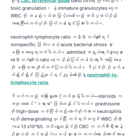
တို့ရဲ့
CBC differential guide
band forms ဖြစ်ပေါ်ခြင်း၊
toxic granulation၊ နဲ့ immature granulocytes တွေက
WBC ကို အနည်းငယ်သာ မြင့်စေသော်လည်း အဓိပ္ပာယ်ပိုမို
အရေးကြီးစေတတ်ပုံကို ဖြတ်သန်းရှင်းပြထားပါတယ်။.
neutrophil-lymphocyte ratio က 3-5 ထက်ကျော်ရင်
nonspecific ဖြစ်ပေမယ့် acute bacterial stress မှာ
မကြာခဏတွေ့ရတတ်ပါတယ်။ admitted အရွယ်ရောက်သူတွေမှာ
တော့ 9 ထက်ကျော်တဲ့ ratio တွေက ပိုမိုပြင်းထန်တဲ့ ရောဂါအခြေအနေ
ကို မကြာခဏ ချိတ်ဆက်ပြတတ်ပါတယ်။ ဒီပုံစံကို ပိုနက်န
က်ရှိုင်းရှိုင်း ကြည့်ချင်ရင် ကျွန်တော်တို့ရဲ့
neutrophil-to-
lymphocyte ratio
.
ဒီဘက်ကလည်း အခြားရှုထောင့်တစ်ခုရှိပါတယ်—steroids က
အတုအယောင် “ဒရာမာ” ဖြစ်စေနိုင်ပါတယ်။ prednisone
ကို high-dose တစ်ကြိမ်တည်း သောက်လိုက်တာက neutrophils
တွေကို demarginating လုပ်ပြီး တစ်ရက်အတွင်း WBC ကို 8
Norsk bokmål
ကနေ 13 x10^9/L အထိ ရွှေ့ပေးနိုင်လို့ CBC က ဘက်တီးရီးယားနဲ့
Ślōnskŏ gŏdka
ပိုတူသလို ထင်ရနိုင်ပေမယ့် လူနာက တကယ်တော့ ပိုကောင်းလာနေ