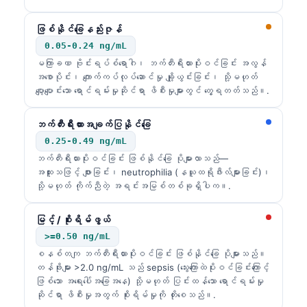
ဖြစ်နိုင်ခြေနည်းဇုန်
0.05-0.24 ng/mL
မကြာခဏ ဗိုင်းရပ်စ်ရောဂါ၊ ဘက်တီးရီးယားပိုးဝင်ခြင်း အလွန်
အစောပိုင်း၊ ကျောက်ကပ်လုပ်ဆောင်မှု ချို့ယွင်းခြင်း၊ သို့မဟုတ်
ပျော့ပျောင်းသော ရောင်ရမ်းမှုဆိုင်ရာ ဖိစီးမှုများတွင် တွေ့ရတတ်သည်။.
ဘက်တီးရီးယားအချက်ပြနိုင်ခြေ
0.25-0.49 ng/mL
ဘက်တီးရီးယားပိုးဝင်ခြင်း ဖြစ်နိုင်ခြေ ပိုများလာသည်—
အထူးသဖြင့် ဖျားခြင်း၊ neutrophilia (နယူထရိုဖီးလ်များခြင်း)၊
သို့မဟုတ် ကိုက်ညီတဲ့ အရင်းအမြစ်တစ်ခုရှိပါက။.
မြင့် / စိုးရိမ်ဖွယ်
>=0.50 ng/mL
စနစ်တကျ ဘက်တီးရီးယားပိုးဝင်ခြင်း ဖြစ်နိုင်ခြေ ပိုများသည်။
တန်ဖိုးများ >2.0 ng/mL သည် sepsis (သွေးကြောထဲပိုးဝင်ခြင်းကြောင့်
ဖြစ်သော အရေးပေါ်အခြေအနေ) သို့မဟုတ် ပြင်းထန်သော ရောင်ရမ်းမှု
ဆိုင်ရာ ဖိစီးမှုအတွက် စိုးရိမ်မှုကို တိုးစေသည်။.