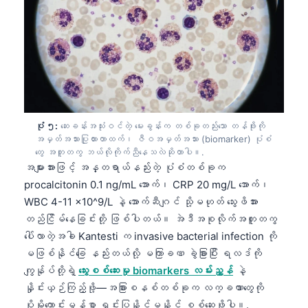
Català
O‘zbekcha
Українська
አማርኛ
Kiswahili
ភាសាខ្មែរ
ပုံ ၅:
ဆေးခန်းအသုံးဝင်တဲ့ မေးခွန်းက တစ်ခုတည်းသော တန်ဖိုးကို
အမှတ်အသားပြုထားတာထက်၊ ဇီဝအမှတ်အသား (biomarker) ပုံစံ
ไทย
တွေ အတူတကွ ဘယ်လိုကိုက်ညီနေသလဲဆိုတာပါ။.
အများအားဖြင့် အန္တရာယ်နည်းတဲ့ ပုံစံတစ်ခုက
Tagalog
procalcitonin 0.1 ng/mL အောက်၊ CRP 20 mg/L အောက်၊
Tiếng Việt
WBC 4-11 x10^9/L နဲ့ အောက်ဆီဂျင် သို့မဟုတ် သွေးဖိအား
Bahasa Melayu
တည်ငြိမ်နေခြင်းတို့ ဖြစ်ပါတယ်။ အဲဒီအစုလိုက်အတူတကွ
ပေါ်လာတဲ့အခါ Kantesti က invasive bacterial infection ကို
മലയാളം
မဖြစ်နိုင်ခြေ နည်းတယ်လို့ မကြာခဏ ခွဲခြားပြီး ရလဒ်ကို
ಕನ್ನಡ
ကျွန်ုပ်တို့ရဲ့
သွေးစစ်ဆေးမှု biomarkers လမ်းညွှန်
နဲ့
ગુજરાતી
နှိုင်းယှဉ်ကြည့်ဖို့—အခြားစနစ်တစ်ခုက လက္ခဏာတွေကို
ပိုမိုကောင်းမွန်စွာ ရှင်းပြနိုင်မနိုင် စစ်ဆေးဖို့ပါ။.
தமிழ்