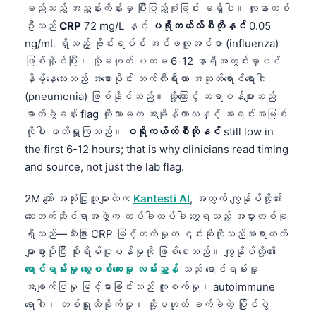
မည်သည့် အညွှန်းကိန်းမှ ပြီးပြည့်စုံခြင်း မရှိပါ။ လူနာတစ်
ဦးသည်
CRP
72 mg/L နှင့်
ပရိုကယ်လ်စီတိုနင်
0.05
ng/mL ရှိသည့် ဗိုင်းရပ်စ် အင်ဖလူအင်ဇာ (influenza)
ဖြစ်နိုင်ပြီး၊ သို့မဟုတ် ပထမ 6-12 နာရီအတွင်းမှာပင်
နိမ့်နေသေးသည့် အစောပိုင်း ဘက်တီးရီးယား အဆုတ်ရောင်ရောဂါ
(pneumonia) ဖြစ်နိုင်သည်။ ထို့ကြောင့် ဆရာဝန်များသည်
ဓာတ်ခွဲခန်း flag ကိုသာမက အချိန်ကာလနှင့် အရင်းအမြစ်
ကိုပါ ဖတ်ရှုကြသည်။
ပရိုကယ်လ်စီတိုနင်
still low in
the first 6-12 hours; that is why clinicians read timing
and source, not just the lab flag.
2M ကျော် အသုံးပြုသူများထဲက
Kantesti AI
, အတွက် ကျွန်ုပ်တို့၏
ဆေးဘက်ဆိုင်ရာအဖွဲ့က ထပ်ခါထပ်ခါ တွေ့ရသည့် အမှားတစ်ခု
ရှိသည်—သီးခြား CRP မြင့်တက်မှုက ၎င်းဆိုလိုသည့်အရာထက်
များစွာပိုပြီး စိုးရိမ်ပူပန်မှုကို ဖြစ်စေသည်။ ကျွန်ုပ်တို့၏
ရောင်ရမ်းမှု သွေးစစ်ဆေးမှု လမ်းညွှန်
သည် ရောင်ရမ်းမှု
အချက်ပြမှု မြင့်မားခြင်းသည် ကူးစက်မှု၊ autoimmune
ရောဂါ၊ တစ်ရှူးထိခိုက်မှု၊ သို့မဟုတ် ခက်ခဲတဲ့ ပြိုင်ပွဲ