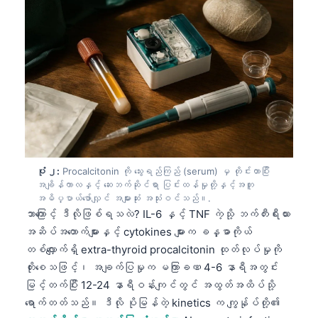
ပုံ ၂:
Procalcitonin ကို သွေးရည်ကြည် (serum) မှ တိုင်းတာပြီး
အချိန်ကာလနှင့် ဆေးဘက်ဆိုင်ရာ ပြင်းထန်မှုတို့နှင့်အတူ
အဓိပ္ပာယ်ဖော်လျှင် အများဆုံး အသုံးဝင်သည်။.
ဘာကြောင့် ဒီလိုဖြစ်ရသလဲ? IL-6 နှင့် TNF ကဲ့သို့ ဘက်တီးရီးယား
အဆိပ်အတောက်များနှင့် cytokines များက ခန္ဓာကိုယ်
တစ်လျှောက်ရှိ extra-thyroid procalcitonin ထုတ်လုပ်မှုကို
တိုးစေသဖြင့်၊ အချက်ပြမှုက မကြာခဏ 4-6 နာရီအတွင်း
မြင့်တက်ပြီး 12-24 နာရီဝန်းကျင်တွင် အထွတ်အထိပ်သို့
ရောက်တတ်သည်။ ဒီလို ပိုမြန်တဲ့ kinetics က ကျွန်ုပ်တို့၏