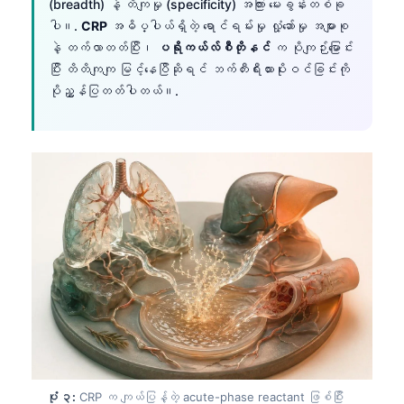
(breadth) နဲ့ တိကျမှု (specificity) အကြား မေးခွန်းတစ်ခု
ပါ။.
CRP
အဓိပ္ပါယ်ရှိတဲ့ ရောင်ရမ်းမှု လှုံ့ဆော်မှု အများစု
နဲ့ တက်လာတတ်ပြီး၊
ပရိုကယ်လ်စီတိုနင်
က ပိုကျဉ်းမြောင်း
ပြီး တိတိကျကျ မြင့်နေပြီဆိုရင် ဘက်တီးရီးယားပိုးဝင်ခြင်းကို
ပိုညွှန်ပြတတ်ပါတယ်။.
ပုံ ၃:
CRP က ကျယ်ပြန့်တဲ့ acute-phase reactant ဖြစ်ပြီး