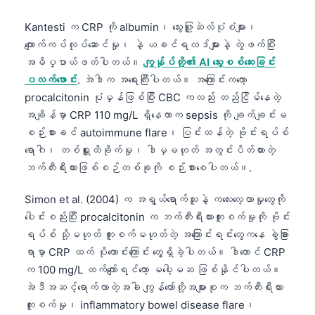
Kantesti က CRP ကို albumin၊ သွေးဖြူဆဲလ်ပုံစံများ၊
ကျောက်ကပ်လုပ်ဆောင်မှု၊ နဲ့ ယခင်ရလဒ်များနဲ့ တွဲဖက်ပြီး
အဓိပ္ပာယ်ဖတ်ပါတယ်။
ကျွန်ုပ်တို့၏ AI သွေးစစ်ဆေးခြင်း
ပလက်ဖောင်း
. အဲဒါက အရေးကြီးပါတယ်။ အကြောင်းကတော့
procalcitonin ပုံမှန်ဖြစ်ပြီး CBC ကလည်း တည်ငြိမ်နေတဲ့
အချိန်မှာ CRP 110 mg/L ရှိနေတာက sepsis ကို ချက်ချင်းမ
စဉ်းစားခင် autoimmune flare၊ ပြင်းထန်တဲ့ ဗိုင်းရပ်စ်
ရောဂါ၊ တစ်ရှူးထိခိုက်မှု၊ ဒါမှမဟုတ် အတွင်းပိတ်ထားတဲ့
ဘက်တီးရီးယားဖြစ်စဉ်တစ်ခုကို စဉ်းစားစေပါတယ်။.
Simon et al. (2004) က အရွယ်ရောက်သူနဲ့ ကလေးလေ့လာမှုတွေကို
ပေါင်းစည်းပြီး procalcitonin က ဘက်တီးရီးယားကူးစက်မှုကို ဗိုင်း
ရပ်စ် သို့မဟုတ် ကူးစက်မဟုတ်တဲ့ အကြောင်းရင်းတွေကနေ ခွဲခြား
ရာမှာ CRP ထက် ပိုကောင်းကြောင်း တွေ့ရှိခဲ့ပါတယ်။ ဒါတောင် CRP
က 100 mg/L ထက်ကျော်ရင်တော့ မပေါ့မဆ ဖြစ်နိုင်ပါတယ်။
အဲဒီအဆင့်ရောက်လာတဲ့အခါ ကျွန်တော်တို့အများစုက ဘက်တီးရီးယား
ကူးစက်မှု၊ inflammatory bowel disease flare၊