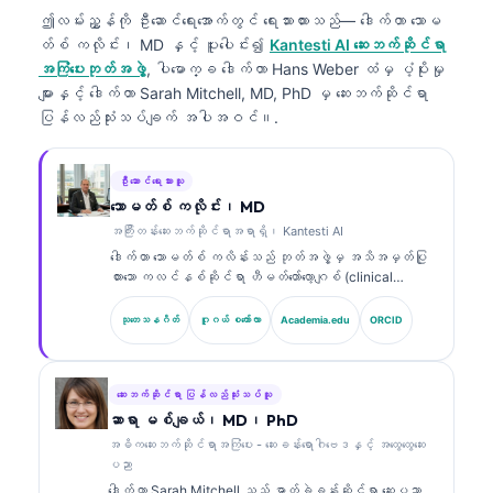
ဤလမ်းညွှန်ကို ဦးဆောင်ရေးအောက်တွင် ရေးသားထားသည်—
ဒေါက်တာ သောမ
တ်စ် ကလိုင်း၊ MD
နှင့် ပူးပေါင်း၍
Kantesti AI ဆေးဘက်ဆိုင်ရာ
အကြံပေးဘုတ်အဖွဲ့
, ပါမောက္ခ ဒေါက်တာ Hans Weber ထံမှ ပံ့ပိုးမှု
များနှင့် ဒေါက်တာ Sarah Mitchell, MD, PhD မှ ဆေးဘက်ဆိုင်ရာ
ပြန်လည်သုံးသပ်ချက် အပါအဝင်။.
ဦးဆောင်ရေးသားသူ
သောမတ်စ် ကလိုင်း၊ MD
အကြီးတန်းဆေးဘက်ဆိုင်ရာအရာရှိ၊ Kantesti AI
ဒေါက်တာ သောမတ်စ် ကလိန်းသည် ဘုတ်အဖွဲ့မှ အသိအမှတ်ပြု
ထားသော ကလင်နစ်ဆိုင်ရာ ဟီမတ်တော်လော့ဂျစ် (clinical
hematologist) နှင့် အတွင်းလူနာဆိုင်ရာ ဆရာဝန်
(internist) ဖြစ်ပြီး ဓာတ်ခွဲခန်းဆိုင်ရာ ဆေးပညာနှင့် AI
သုတေသနဂိတ်
ဂူဂယ် စကော်လာ
Academia.edu
ORCID
အကူအညီဖြင့် ကလင်နစ်ဆိုင်ရာ ခွဲခြမ်းစိတ်ဖြာမှုတွင်
အတွေ့အကြုံ ၁၅ နှစ်ကျော်ရှိသည်။ Kantesti AI တွင် အကြီး
တန်း ဆေးဘက်ဆိုင်ရာ အရာရှိ (Chief Medical Officer)
အဖြစ် သူသည် ပိုင်ဆိုင်မှုဆိုင်ရာ အာရုံကြောကွန်ရက်
ဆေးဘက်ဆိုင်ရာ ပြန်လည်သုံးသပ်သူ
(proprietary neural network) ၏ ဆေးဘက်ဆိုင်ရာ တိကျမှုကို
ဆာရာ မစ်ချယ်၊ MD၊ PhD
စောင့်ကြည့်ကြီးကြပ်ပေးသည်။ ဒေါက်တာ ကလိန်းသည် ဇီဝ
အဓိကဆေးဘက်ဆိုင်ရာအကြံပေး - ဆေးခန်းရောဂါဗေဒနှင့် အထွေထွေဆေး
အမှတ်အသား (biomarker) အဓိပ္ပာယ်ဖော်ခြင်းနှင့်
ပညာ
ဓာတ်ခွဲခန်းဆိုင်ရာ ရောဂါရှာဖွေခြင်း (laboratory
ဒေါက်တာ Sarah Mitchell သည် ဓာတ်ခွဲခန်းဆိုင်ရာ ဆေးပညာ