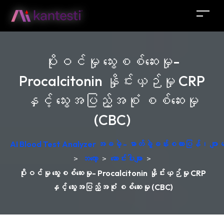
ပိုးဝင်မှု သွေးစစ်ဆေးမှု-
Procalcitonin နှိုင်းယှဉ်မှု CRP
နှင့် သွေးအပြည့်အစုံ စစ်ဆေးမှု
(CBC)
AI Blood Test Analyzer အခမဲ့ - ဓာတ်ခွဲခန်းစကားပြန်၊ ဂျ
>
ဘလော့
>
ဆောင်းပါးများ
>
ပိုးဝင်မှု သွေးစစ်ဆေးမှု- Procalcitonin နှိုင်းယှဉ်မှု CRP
နှင့် သွေးအပြည့်အစုံ စစ်ဆေးမှု (CBC)