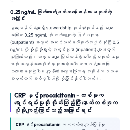
0.25 ng/mL ဖြတ်တောက်ချက်က မှော်ဆန်တာ မဟုတ်တဲ့
အကြောင်း
ဥရောပနိုင်ငံများရှိ stewardship လုပ်ထုံးလုပ်နည်း အများ
အပြားက 0.25 ng/mL ကို လက်တွေ့ကျတဲ့ ပြင်ပလူနာ
(outpatient) အတွက် အဆင့်သတ်မှတ်ချက်အဖြစ် သုံးပြီး 0.5
ng/mL ကို ပိုမိုဆိုးရွားတဲ့ အတွင်းလူနာ (inpatient) များအတွက်
သုံးကြသော်လည်း၊ လက္ခဏာများ ပြင်းထန်တဲ့အခါ သို့မဟုတ် နမူ
နာကို အလွန်အစောပိုင်းမှာ ယူထားတဲ့အခါ ဆရာဝန်များအကြား
သဘောထားမတူကြပါ။ ကျွန်တော့်အတွေ့အကြုံအရ အချိန်က ဒဿမ
အမှတ်ထက် အဓိပ္ပါယ်ကို ပိုပြောင်းနိုင်ပါတယ်။.
CRP နှင့် procalcitonin - တစ်ခုက
ရောင်ရမ်းမှုကို လိုက်ကြည့်ပြီး နောက်တစ်ခုက
ပိုမိုကျဉ်းမြောင်းသည့်အကြောင်းရင်း
CRP နှင့် procalcitonin
က တကယ်တော့ ကျယ်ပြန့်မှု