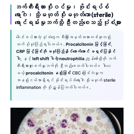
Gàidhlig
ဘက်တီးရီးယား ပိုးဝင်မှု၊ ဗိုင်းရပ်စ်
Euskara
ရောဂါ၊ သို့မဟုတ် ပိုးမဟုတ်သော (sterile)
Македонски јазик
ရောင်ရမ်းမှုဘက်သို့ ဦးတည်စေသည့် ပုံစံများ
Latviešu valoda
ပေါင်းစပ်ထားတဲ့ ပုံစံတွေက သီးခြားအမှတ်အသားတစ်ခုတည်း
Galego
ထက် ပိုယုံကြည်ရပါတယ်။.
Procalcitonin မြင့်ခြင်း
,
অসমীয়া
CRP မြင့်ခြင်းကို မယုံကြည်နိုင်လောက်အောင် မရှင်းပြနိုင်
ပါ
, နှင့်
left shift ပါတဲ့ neutrophilia
ကျွန်တော်တို့ကို ဘက်
සිංහල
တီးရီးယားကူးစက်မှုဘက်ကို ဦးတည်စေတတ်ပါတယ်။ ဒါပေ
سنڌي
မယ့်
procalcitonin နည်းခြင်း
CBC ပြောင်းလဲမှုက
پښتو
အနည်းငယ်သာရှိရင် ဗိုင်းရပ်စ်ရောဂါ သို့မဟုတ် sterile
inflammation ကို ပိုညွှန်ပြတတ်ပါတယ်။.
Slovenčina
Hrvatski
Suomi
Қазақ тілі