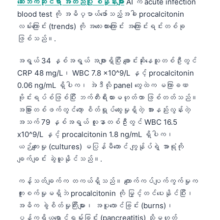
ဆေးဘက်ဆိုင်ရာ အတည်ပြု စံနှုန်းများ
AI က acute infection
blood test ကို အဓိပ္ပာယ်ဖော်သည့်အခါ procalcitonin
လမ်းကြောင်း (trends) ကို အလေးထားကြောင်း အကြောင်းရင်းတစ်ခု
ဖြစ်သည်။.
အရွယ် 34 နှစ်အရွယ် အဖျားရှိပြီး ချောင်းဆိုးနေသူတစ်ဦးတွင်
CRP 48 mg/L၊ WBC 7.8 x10^9/L နှင့် procalcitonin
0.06 ng/mL ရှိပါက၊ အဲဒီလို panel တွေထဲက မကြာခဏ
ဗိုင်းရပ်စ်ဖြစ်ပြီး ဘက်တီးရီးယားမဟုတ်တာ ဖြစ်တတ်သည်။
အခြားတစ်ဖက်တွင်တော့ စိတ်ရှုပ်ထွေးမှုရှိတဲ့ အားနည်းလွန်းတဲ့
အသက် 79 နှစ်အရွယ် လူနာတစ်ဦးတွင် WBC 16.5
x10^9/L နှင့် procalcitonin 1.8 ng/mL ရှိပါက၊
ယဉ်ကျေးမှု (cultures) မပြန်မီတောင် ကျွန်ုပ်ရဲ့ အာရုံကို
ချက်ချင်း ဆွဲယူနိုင်သည်။.
ကန့်သတ်ချက်က တကယ်ရှိသည်။ ကျောက်ကပ်ပျက်ကွက်မှုက
ကူးစက်မှုမရှိဘဲ procalcitonin ကို မြှင့်တင်ပေးနိုင်ပြီး၊
အဓိက ခွဲစိတ်မှုကြီးများ၊ အပူလောင်ခြင်း (burns)၊
ပန်ကရိယရောင်ရမ်းခြင်း (pancreatitis) သို့မဟုတ်