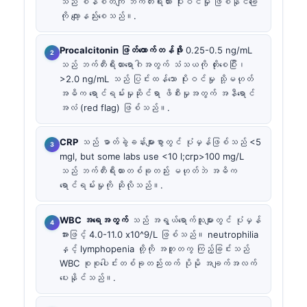
သည် စနစ်တကျ ဘက်တီးရီးယား ပိုးဝင်မှု ဖြစ်နိုင်ခြေ
ကို လျော့နည်းစေသည်။.
Procalcitonin ဖြတ်တောက်တန်ဖိုး
0.25-0.5 ng/mL
သည် ဘက်တီးရီးယားရောဂါအတွက် သံသယကို တိုးစေပြီး၊
>2.0 ng/mL သည် ပြင်းထန်သော ပိုးဝင်မှု သို့မဟုတ်
အဓိက ရောင်ရမ်းမှုဆိုင်ရာ ဖိစီးမှုအတွက် အနီရောင်
အလံ (red flag) ဖြစ်သည်။.
CRP
သည် ဓာတ်ခွဲခန်းများစွာတွင် ပုံမှန်ဖြစ်သည် <5
mgl, but some labs use <10 l;crp>100 mg/L
သည် ဘက်တီးရီးယားတစ်ခုတည်း မဟုတ်ဘဲ အဓိက
ရောင်ရမ်းမှုကို ဆိုလိုသည်။.
WBC အရေအတွက်
သည် အရွယ်ရောက်သူများတွင် ပုံမှန်
အားဖြင့် 4.0-11.0 x10^9/L ဖြစ်သည်။ neutrophilia
နှင့် lymphopenia တို့ကို အတူတကွ ကြည့်ခြင်းသည်
WBC စုစုပေါင်းတစ်ခုတည်းထက် ပိုမို အချက်အလက်
ပေးနိုင်သည်။.