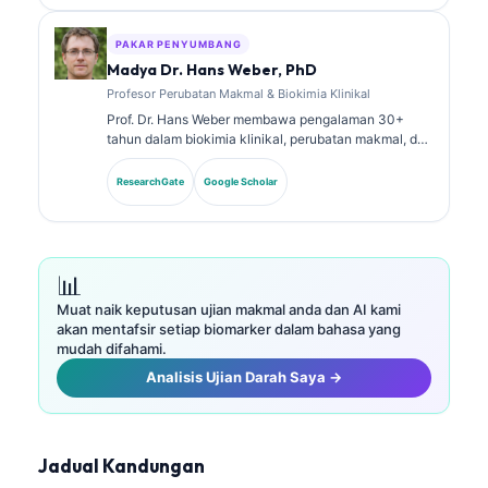
meluas tentang panel biomarker dan analisis makmal
dalam amalan klinikal.
PAKAR PENYUMBANG
Madya Dr. Hans Weber, PhD
Profesor Perubatan Makmal & Biokimia Klinikal
Prof. Dr. Hans Weber membawa pengalaman 30+
tahun dalam biokimia klinikal, perubatan makmal, dan
penyelidikan biomarker. Bekas Presiden Persatuan
Kimia Klinikal Jerman, beliau pakar dalam analisis
ResearchGate
Google Scholar
panel diagnostik, penyeragaman biomarker, dan
perubatan makmal berbantukan AI.
📊
Muat naik keputusan ujian makmal anda dan AI kami
akan mentafsir setiap biomarker dalam bahasa yang
mudah difahami.
Analisis Ujian Darah Saya →
Jadual Kandungan