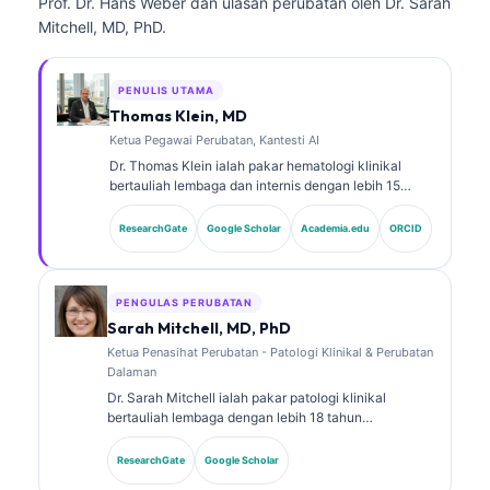
Prof. Dr. Hans Weber dan ulasan perubatan oleh Dr. Sarah
Mitchell, MD, PhD.
PENULIS UTAMA
Thomas Klein, MD
Ketua Pegawai Perubatan, Kantesti AI
Dr. Thomas Klein ialah pakar hematologi klinikal
bertauliah lembaga dan internis dengan lebih 15
tahun pengalaman dalam perubatan makmal dan
analisis klinikal berbantukan AI. Sebagai Ketua
ResearchGate
Google Scholar
Academia.edu
ORCID
Pegawai Perubatan di Kantesti AI, beliau
menyediakan pengawasan klinikal terhadap
ketepatan perubatan rangkaian saraf proprietari
tersebut. Dr. Klein telah menerbitkan kajian tentang
PENGULAS PERUBATAN
tafsiran biomarker dan diagnostik makmal.
Sarah Mitchell, MD, PhD
Ketua Penasihat Perubatan - Patologi Klinikal & Perubatan
Dalaman
Dr. Sarah Mitchell ialah pakar patologi klinikal
bertauliah lembaga dengan lebih 18 tahun
pengalaman dalam perubatan makmal dan analisis
diagnostik. Beliau memiliki pensijilan kepakaran
ResearchGate
Google Scholar
dalam kimia klinikal dan telah menerbitkan secara