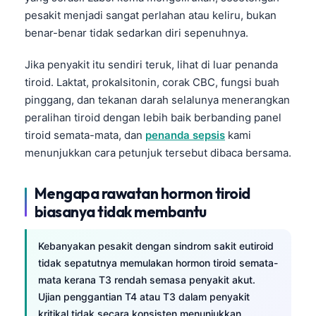
pesakit menjadi sangat perlahan atau keliru, bukan
తెలుగు
benar-benar tidak sedarkan diri sepenuhnya.
मराठी
Jika penyakit itu sendiri teruk, lihat di luar penanda
اردو
tiroid. Laktat, prokalsitonin, corak CBC, fungsi buah
বাংলা
pinggang, dan tekanan darah selalunya menerangkan
Shqip
peralihan tiroid dengan lebih baik berbanding panel
tiroid semata-mata, dan
penanda sepsis
kami
Magyar
menunjukkan cara petunjuk tersebut dibaca bersama.
Slovenščina
한국어
Mengapa rawatan hormon tiroid
Polski
biasanya tidak membantu
Lietuvių kalba
Kebanyakan pesakit dengan sindrom sakit eutiroid
Русский
tidak sepatutnya memulakan hormon tiroid semata-
ქართული
mata kerana T3 rendah semasa penyakit akut.
Ujian penggantian T4 atau T3 dalam penyakit
Čeština
kritikal tidak secara konsisten menunjukkan