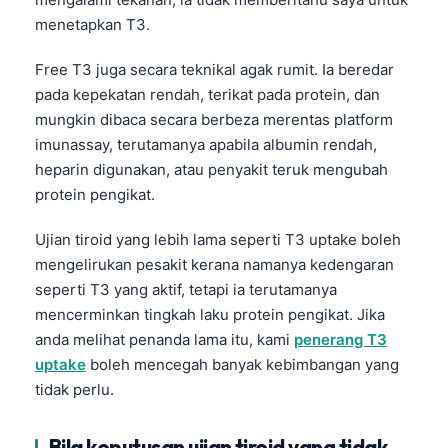
Frysk
menetapkan T3.
Esperanto
Free T3 juga secara teknikal agak rumit. Ia beredar
Беларуская мова
pada kepekatan rendah, terikat pada protein, dan
mungkin dibaca secara berbeza merentas platform
Татар теле
imunassay, terutamanya apabila albumin rendah,
Кыргызча
heparin digunakan, atau penyakit teruk mengubah
ئۇيغۇرچە
protein pengikat.
Cebuano
Ujian tiroid yang lebih lama seperti T3 uptake boleh
Basa Jawa
mengelirukan pesakit kerana namanya kedengaran
ພາສາລາວ
seperti T3 yang aktif, tetapi ia terutamanya
mencerminkan tingkah laku protein pengikat. Jika
Монгол
anda melihat penanda lama itu, kami
penerang T3
Afrikaans
uptake
boleh mencegah banyak kebimbangan yang
العربية المغربية
tidak perlu.
Occitan
Bila keputusan ujian tiroid yang tidak