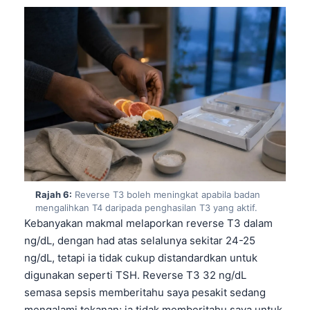
Rajah 6:
Reverse T3 boleh meningkat apabila badan
mengalihkan T4 daripada penghasilan T3 yang aktif.
Kebanyakan makmal melaporkan reverse T3 dalam
ng/dL, dengan had atas selalunya sekitar 24-25
ng/dL, tetapi ia tidak cukup distandardkan untuk
digunakan seperti TSH. Reverse T3 32 ng/dL
Norsk bokmål
semasa sepsis memberitahu saya pesakit sedang
Ślōnskŏ gŏdka
mengalami tekanan; ia tidak memberitahu saya untuk