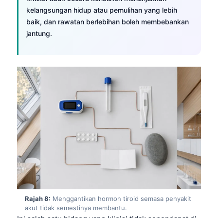
日本語
kelangsungan hidup atau pemulihan yang lebih
Eesti
baik, dan rawatan berlebihan boleh membebankan
jantung.
Azərbaycan dili
Bosanski
Svenska
Српски језик
Íslenska
Հայերեն
Bahasa Indonesia
हिन्दी
Nederlands
Dansk
Български
Rajah 8:
Menggantikan hormon tiroid semasa penyakit
akut tidak semestinya membantu.
فارسی