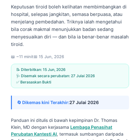
Keputusan tiroid boleh kelihatan membimbangkan di
hospital, selepas jangkitan, semasa berpuasa, atau
menjelang pembedahan. Triknya ialah mengetahui
bila corak makmal menunjukkan badan sedang
menyesuaikan diri — dan bila ia benar-benar masalah
tiroid.
📖 ~11 minit
📅
15 Jun, 2026
📝 Diterbitkan:
15 Jun, 2026
🩺 Disemak secara perubatan:
27 Julai 2026
✅ Berasaskan Bukti
🔄 Dikemas kini Terakhir:
27 Julai 2026
Panduan ini ditulis di bawah kepimpinan
Dr. Thomas
Klein, MD
dengan kerjasama
Lembaga Penasihat
Perubatan Kantesti AI
, termasuk sumbangan daripada