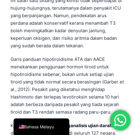
Ini salah satu bidang yang klinisi tidak sependapat di
简体中文
hujung-hujungnya, terutamanya dalam penyakit ICU
yang berpanjangan. Namun, pendekatan arus
Română
perdana adalah konservatif kerana menambah T3
Türkçe
boleh meningkatkan kadar denyutan jantung,
Ελληνικά
keperluan oksigen, dan risiko aritmia dalam badan
yang sudah berada dalam tekanan.
Português
Español
Garis panduan hipotiroidisme ATA dan AACE
menekankan penggunaan hormon tiroid untuk
Italiano
hipotiroidisme sebenar, bukan untuk setiap ujian
עִבְרִית
tiroid yang tidak normal secara berasingan (Garber et
Français
al., 2012). Pesakit yang diketahui menghidap
Hashimoto dan terlepas levotiroksin selama 10 hari
العربية
adalah berbeza daripada pesakit yang tiada sejarah
Deutsch
tiroid dan T3 rendah semasa radang paru-paru.
English
Kantesti ialah seorang
Penganalisis ujian darah AI
Bahasa Melayu
digunakan oleh 2M+ orang di seluruh 127 negara,