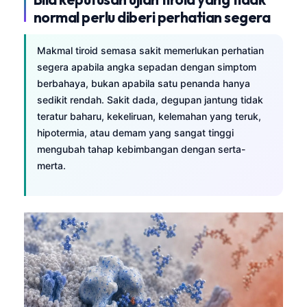
Gàidhlig
normal perlu diberi perhatian segera
Euskara
Македонски јазик
Makmal tiroid semasa sakit memerlukan perhatian
segera apabila angka sepadan dengan simptom
Latviešu valoda
berbahaya, bukan apabila satu penanda hanya
Galego
sedikit rendah. Sakit dada, degupan jantung tidak
অসমীয়া
teratur baharu, kekeliruan, kelemahan yang teruk,
hipotermia, atau demam yang sangat tinggi
සිංහල
mengubah tahap kebimbangan dengan serta-
سنڌي
merta.
پښتو
Slovenčina
Hrvatski
Suomi
Қазақ тілі