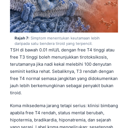
Català
O‘zbekcha
Українська
አማርኛ
Rajah 7:
Simptom menentukan keutamaan lebih
Kiswahili
daripada satu bendera tiroid yang terpencil.
TSH di bawah 0.01 mIU/L dengan free T4 tinggi atau
ភាសាខ្មែរ
free T3 tinggi boleh menunjukkan tirotoksikosis,
ဗမာစာ
terutamanya jika nadi kekal melebihi 100 denyutan
ไทย
seminit ketika rehat. Sebaliknya, T3 rendah dengan
free T4 normal semasa jangkitan yang didokumenkan
Tagalog
jauh lebih berkemungkinan sebagai penyakit bukan
Tiếng Việt
tiroid.
മലയാളം
Koma miksedema jarang tetapi serius: klinisi bimbang
ಕನ್ನಡ
apabila free T4 rendah, status mental berubah,
ગુજરાતી
hipotermia, bradikardia, hiponatremia, dan sejarah
yang serasi. Label koma mengelirukan; sesetengah
தமிழ்