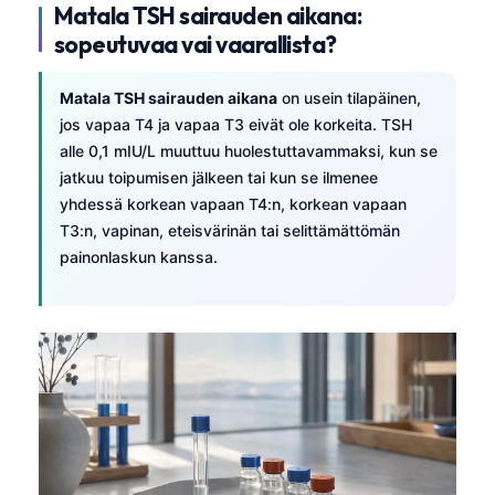
Matala TSH sairauden aikana:
sopeutuvaa vai vaarallista?
Matala TSH sairauden aikana
on usein tilapäinen,
jos vapaa T4 ja vapaa T3 eivät ole korkeita. TSH
alle 0,1 mIU/L muuttuu huolestuttavammaksi, kun se
jatkuu toipumisen jälkeen tai kun se ilmenee
yhdessä korkean vapaan T4:n, korkean vapaan
T3:n, vapinan, eteisvärinän tai selittämättömän
painonlaskun kanssa.