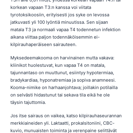
O‘zbekcha
korkean vapaan T3:n kanssa voi viitata
Українська
tyrotoksikoosiin, erityisesti jos syke on levossa
jatkuvasti yli 100 lyöntiä minuutissa. Sen sijaan
አማርኛ
matala T3 ja normaali vapaa T4 todennetun infektion
Kiswahili
aikana viittaa paljon todennäköisemmin ei-
ភាសាខ្មែរ
kilpirauhaperäiseen sairauteen.
ဗမာစာ
Myksedeemakooma on harvinainen mutta vakava:
ไทย
kliinikot huolestuvat, kun vapaa T4 on matala,
tajunnantaso on muuttunut, esiintyy hypotermiaa,
Tagalog
bradykardiaa, hyponatremiaa ja sopiva anamneesi.
Tiếng Việt
Kooma-nimike on harhaanjohtava; joillakin potilailla
Bahasa Melayu
on selvästi hidastunut tai sekava tila eikä he ole
täysin tajuttomia.
മലയാളം
ಕನ್ನಡ
Jos itse sairaus on vaikea, katso kilpirauhaseurannan
ગુજરાતી
merkkiaineiden yli. Laktaatti, prokalsitoniini, CBC-
kuvio, munuaisten toiminta ja verenpaine selittävät
தமிழ்