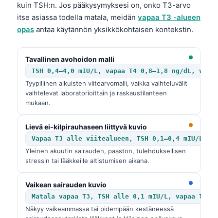
kuin TSH:n. Jos pääkysymyksesi on, onko T3-arvo
itse asiassa todella matala, meidän
vapaa T3 -alueen
opas
antaa käytännön yksikkökohtaisen kontekstin.
Tavallinen avohoidon malli
TSH 0,4–4,0 mIU/L, vapaa T4 0,8–1,8 ng/dL, vapa
Tyypillinen aikuisten viitearvomalli, vaikka vaihteluvälit
vaihtelevat laboratorioittain ja raskaustilanteen
mukaan.
Lievä ei-kilpirauhaseen liittyvä kuvio
Vapaa T3 alle viitealueen, TSH 0,1–0,4 mIU/L, v
Yleinen akuutin sairauden, paaston, tulehduksellisen
stressin tai lääkkeille altistumisen aikana.
Vaikean sairauden kuvio
Matala vapaa T3, TSH alle 0,1 mIU/L, vapaa T4 m
Näkyy vaikeammassa tai pidempään kestäneessä