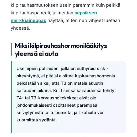
kilpirauhasmuutoksen usein paremmin kuin pelkkä
తెలుగు
kilpirauhaspaneeli, ja meidän
sepsiksen
मराठी
merkkiaineopas
näyttää, miten nuo vihjeet luetaan
yhdessä.
اردو
বাংলা
Miksi kilpirauhashormonilääkitys
Shqip
yleensä ei auta
Magyar
Useimpien potilaiden, joilla on euthyroid sick -
Slovenščina
oireyhtymä, ei pitäisi aloittaa kilpirauhashormonia
한국어
pelkästään siksi, että T3 on matala akuutin
Polski
sairauden aikana. Kriittisessä sairaudessa tehdyt
T4- tai T3-korvaushoitokokeet eivät ole
Lietuvių kalba
johdonmukaisesti osoittaneet parempaa
Русский
selviytymistä tai toipumista, ja liikahoito voi
kuormittaa sydäntä.
ქართული
Čeština