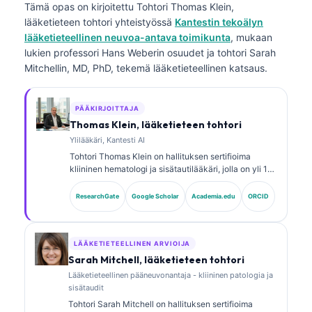
Tämä opas on kirjoitettu
Tohtori Thomas Klein,
lääketieteen tohtori
yhteistyössä
Kantestin tekoälyn
lääketieteellinen neuvoa-antava toimikunta
, mukaan
lukien professori Hans Weberin osuudet ja tohtori Sarah
Mitchellin, MD, PhD, tekemä lääketieteellinen katsaus.
PÄÄKIRJOITTAJA
Thomas Klein, lääketieteen tohtori
Ylilääkäri, Kantesti AI
Tohtori Thomas Klein on hallituksen sertifioima
kliininen hematologi ja sisätautilääkäri, jolla on yli 15
vuoden kokemus laboratoriolääketieteestä ja
tekoälyavusteisesta kliinisestä analyysistä.
ResearchGate
Google Scholar
Academia.edu
ORCID
Lääketieteellisenä johtajana (Chief Medical Officer)
Kantesti AI:ssa hän valvoo omistusoikeudellisen
hermoverkon lääketieteellistä tarkkuutta. Tohtori
Klein on julkaissut tutkimuksia biomarkkereiden
LÄÄKETIETEELLINEN ARVIOIJA
tulkinnasta ja laboratoriodiagnostiikasta.
Sarah Mitchell, lääketieteen tohtori
Lääketieteellinen pääneuvonantaja - kliininen patologia ja
sisätaudit
Tohtori Sarah Mitchell on hallituksen sertifioima