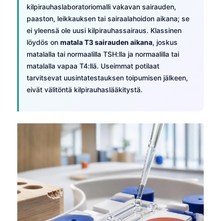
kilpirauhaslaboratoriomalli vakavan sairauden,
paaston, leikkauksen tai sairaalahoidon aikana; se
ei yleensä ole uusi kilpirauhassairaus. Klassinen
löydös on
matala T3 sairauden aikana
, joskus
matalalla tai normaalilla TSH:lla ja normaalilla tai
matalalla vapaa T4:llä. Useimmat potilaat
tarvitsevat uusintatestauksen toipumisen jälkeen,
eivät välitöntä kilpirauhaslääkitystä.