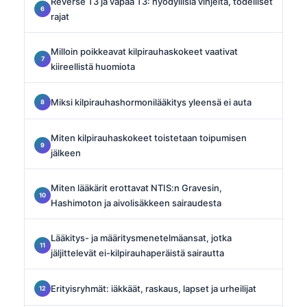
Reverse T3 ja vapaa T3: hyödyllisiä vihjeitä, todelliset
rajat
Milloin poikkeavat kilpirauhaskokeet vaativat
kiireellistä huomiota
Miksi kilpirauhashormonilääkitys yleensä ei auta
Miten kilpirauhaskokeet toistetaan toipumisen
jälkeen
Miten lääkärit erottavat NTIS:n Gravesin,
Hashimoton ja aivolisäkkeen sairaudesta
Lääkitys- ja määritysmenetelmäansat, jotka
jäljittelevät ei-kilpirauhaperäistä sairautta
Erityisryhmät: iäkkäät, raskaus, lapset ja urheilijat