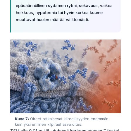
Gàidhlig
epäsäännöllinen sydämen rytmi, sekavuus, vaikea
Euskara
heikkous, hypotermia tai hyvin korkea kuume
muuttavat huolen määrää välittömästi.
Македонски јазик
Latviešu valoda
Galego
অসমীয়া
සිංහල
سنڌي
پښتو
Slovenčina
Hrvatski
Қазақ тілі
Kuva 7:
Oireet ratkaisevat kiireellisyyden enemmän
kuin yksi erillinen kilpirauhasvaroitus.
Català
TSH alle 0,01 mIU/L yhdessä korkean vapaan T4:n tai