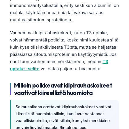
immunomääritysalustoilla, erityisesti kun albumiini on
Frysk
matala, käytetään hepariinia tai vakava sairaus
Esperanto
muuttaa sitoutumisproteiineja.
Беларуская мова
Vanhemmat kilpirauhaskokeet, kuten T3 uptake,
Татар теле
voivat hämmentää potilaita, koska nimi kuulostaa siltä
Кыргызча
kuin kyse olisi aktiivisesta T3:sta, mutta se heijastaa
ئۇيغۇرچە
pääasiassa sitoutumisproteiinien käyttäytymistä. Jos
näet tuon vanhemman merkkiaineen, meidän
T3
Cebuano
uptake -selite
voi estää paljon turhaa huolta.
Basa Jawa
ພາສາລາວ
Milloin poikkeavat kilpirauhaskokeet
Монгол
vaativat kiireellistä huomiota
Afrikaans
Sairausaikana otettavat kilpirauhaskokeet vaativat
العربية المغربية
kiireellistä huomiota silloin, kun luvut vastaavat
Occitan
vaarallisia oireita, eivät silloin, kun yksi merkkiaine
on vain lievästi matala. Rintakipu, uusi