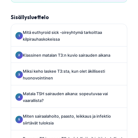
Sisällysluettelo
Mitä euthyroid sick -oireyhtymä tarkoittaa
kilpirauhaskokeissa
Klassinen matalan T3:n kuvio sairauden aikana
Miksi keho laskee T3:sta, kun olet äkillisesti
huonovointinen
Matala TSH sairauden aikana: sopeutuvaa vai
vaarallista?
Miten sairaalahoito, paasto, leikkaus ja infektio
siirtävät tuloksia