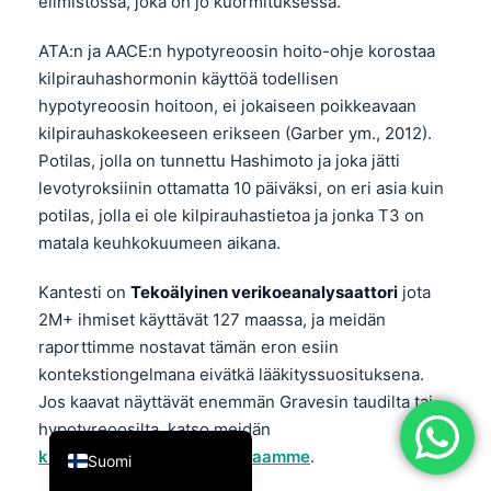
elimistössä, joka on jo kuormituksessa.
简体中文
ATA:n ja AACE:n hypotyreoosin hoito-ohje korostaa
Română
kilpirauhashormonin käyttöä todellisen
Türkçe
hypotyreoosin hoitoon, ei jokaiseen poikkeavaan
kilpirauhaskokeeseen erikseen (Garber ym., 2012).
Ελληνικά
Potilas, jolla on tunnettu Hashimoto ja joka jätti
Português
levotyroksiinin ottamatta 10 päiväksi, on eri asia kuin
Español
potilas, jolla ei ole kilpirauhastietoa ja jonka T3 on
matala keuhkokuumeen aikana.
Italiano
עִבְרִית
Kantesti on
Tekoälyinen verikoeanalysaattori
jota
Français
2M+ ihmiset käyttävät 127 maassa, ja meidän
raporttimme nostavat tämän eron esiin
العربية
kontekstiongelmana eivätkä lääkityssuosituksena.
Deutsch
Jos kaavat näyttävät enemmän Gravesin taudilta tai
English
hypotyreoosilta, katso meidän
kilpirauhassairauksien oppaamme
.
Suomi