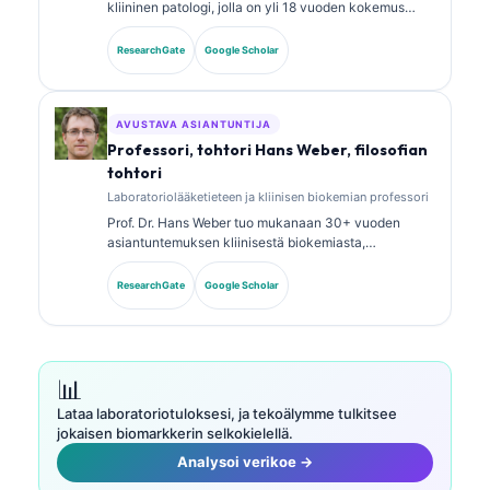
kliininen patologi, jolla on yli 18 vuoden kokemus
laboratoriolääketieteestä ja diagnostisesta
analyysistä. Hänellä on erikoistason sertifikaatit
ResearchGate
Google Scholar
kliinisen kemian alalta, ja hän on julkaissut laajasti
biomarkkeripaneeleista ja laboratoriotutkimusten
analyysistä kliinisessä käytännössä.
AVUSTAVA ASIANTUNTIJA
Professori, tohtori Hans Weber, filosofian
tohtori
Laboratoriolääketieteen ja kliinisen biokemian professori
Prof. Dr. Hans Weber tuo mukanaan 30+ vuoden
asiantuntemuksen kliinisestä biokemiasta,
laboratoriolääketieteestä ja
biomarkkeritutkimuksesta. Hän oli aiemmin Saksan
ResearchGate
Google Scholar
kliinisen kemian seuran (German Society for Clinical
Chemistry) presidentti, ja hän erikoistuu diagnostisten
paneelien analyysiin, biomarkkereiden
standardointiin sekä tekoälyavusteiseen
laboratoriolääketieteeseen.
📊
Lataa laboratoriotuloksesi, ja tekoälymme tulkitsee
jokaisen biomarkkerin selkokielellä.
Analysoi verikoe →