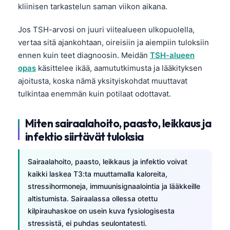
kliinisen tarkastelun saman viikon aikana.
Jos TSH-arvosi on juuri viitealueen ulkopuolella,
vertaa sitä ajankohtaan, oireisiin ja aiempiin tuloksiin
ennen kuin teet diagnoosin. Meidän
TSH-alueen
opas
käsittelee ikää, aamututkimusta ja lääkityksen
ajoitusta, koska nämä yksityiskohdat muuttavat
tulkintaa enemmän kuin potilaat odottavat.
Miten sairaalahoito, paasto, leikkaus ja
infektio siirtävät tuloksia
Sairaalahoito, paasto, leikkaus ja infektio voivat
kaikki laskea T3:ta muuttamalla kaloreita,
stressihormoneja, immuunisignaalointia ja lääkkeille
altistumista. Sairaalassa ollessa otettu
kilpirauhaskoe on usein kuva fysiologisesta
stressistä, ei puhdas seulontatesti.