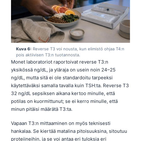
Kuva 6:
Reverse T3 voi nousta, kun elimistö ohjaa T4:n
pois aktiivisen T3:n tuotannosta.
Monet laboratoriot raportoivat reverse T3:n
yksikössä ng/dL, ja yläraja on usein noin 24–25
ng/dL, mutta sitä ei ole standardoitu tarpeeksi
käytettäväksi samalla tavalla kuin TSH:ta. Reverse T3
32 ng/dL sepsiksen aikana kertoo minulle, että
potilas on kuormittunut; se ei kerro minulle, että
minun pitäisi määrätä T3:ta.
Vapaan T3:n mittaaminen on myös teknisesti
Norsk bokmål
hankalaa. Se kiertää matalina pitoisuuksina, sitoutuu
Ślōnskŏ gŏdka
proteiineihin, ja se voi antaa eri tuloksia eri