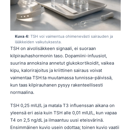
Kuva 4:
TSH voi vaimentua ohimenevästi sairauden ja
lääkkeiden vaikutuksesta.
TSH on aivolisäkkeen signaali, ei suoraan
kilpirauhashormonin taso. Dopamiini-infuusiot,
suurina annoksina annetut glukokortikoidit, vaikea
kipu, kalorirajoitus ja kriittinen sairaus voivat
vaimentaa TSH:ta muutamassa tunnissa–päivissä,
kun taas kilpirauhanen pysyy rakenteellisesti
normaalina.
TSH 0,25 mIU/L ja matala T3 influenssan aikana on
yleensä eri asia kuin TSH alle 0,01 mIU/L, kun vapaa
T4 on 2,5 ng/dL ja ilmaantuu uusi eteisvärinä.
Ensimmäinen kuvio usein odottaa; toinen kuvio vaatii