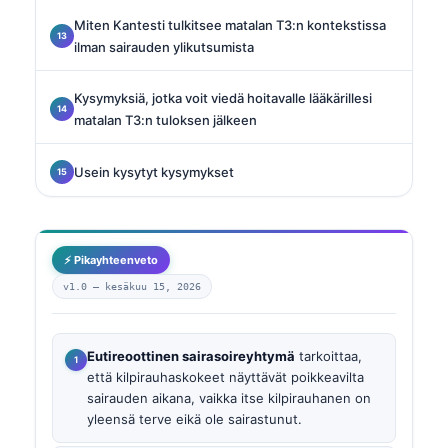
Miten Kantesti tulkitsee matalan T3:n kontekstissa
ilman sairauden ylikutsumista
Kysymyksiä, jotka voit viedä hoitavalle lääkärillesi
matalan T3:n tuloksen jälkeen
Usein kysytyt kysymykset
⚡ Pikayhteenveto
v1.0 —
kesäkuu 15, 2026
Eutireoottinen sairasoireyhtymä
tarkoittaa,
että kilpirauhaskokeet näyttävät poikkeavilta
sairauden aikana, vaikka itse kilpirauhanen on
yleensä terve eikä ole sairastunut.