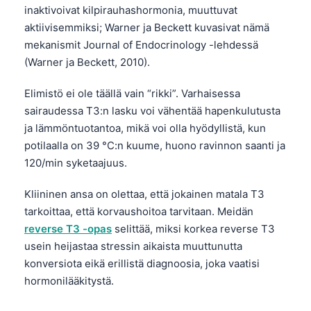
inaktivoivat kilpirauhashormonia, muuttuvat
aktiivisemmiksi; Warner ja Beckett kuvasivat nämä
mekanismit Journal of Endocrinology -lehdessä
(Warner ja Beckett, 2010).
Elimistö ei ole täällä vain “rikki”. Varhaisessa
sairaudessa T3:n lasku voi vähentää hapenkulutusta
ja lämmöntuotantoa, mikä voi olla hyödyllistä, kun
potilaalla on 39 °C:n kuume, huono ravinnon saanti ja
120/min syketaajuus.
Kliininen ansa on olettaa, että jokainen matala T3
tarkoittaa, että korvaushoitoa tarvitaan. Meidän
reverse T3 -opas
selittää, miksi korkea reverse T3
usein heijastaa stressin aikaista muuttunutta
konversiota eikä erillistä diagnoosia, joka vaatisi
hormonilääkitystä.