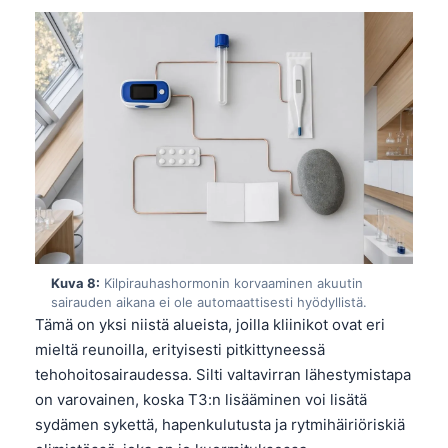
日本語
Eesti
Azərbaycan dili
Bosanski
Svenska
Српски језик
Íslenska
Հայերեն
Bahasa Indonesia
Kuva 8:
Kilpirauhashormonin korvaaminen akuutin
sairauden aikana ei ole automaattisesti hyödyllistä.
हिन्दी
Tämä on yksi niistä alueista, joilla kliinikot ovat eri
Nederlands
mieltä reunoilla, erityisesti pitkittyneessä
Dansk
tehohoitosairaudessa. Silti valtavirran lähestymistapa
on varovainen, koska T3:n lisääminen voi lisätä
Български
sydämen sykettä, hapenkulutusta ja rytmihäiriöriskiä
فارسی