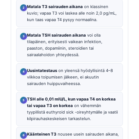
Matala T3 sairauden aikana
on klassinen
kuvio; vapaa T3 voi laskea alle noin 2,0 pg/mL,
kun taas vapaa T4 pysyy normaalina.
Matala TSH sairauden aikana
voi olla
tilapäinen, erityisesti vaikean infektion,
paaston, dopamiinin, steroidien tai
sairaalahoidon yhteydessä.
Uusintatestaus
on yleensä hyödyllisintä 4–8
viikkoa toipumisen jälkeen, ei akuutin
sairauden huippuvaiheessa.
TSH alle 0,01 mIU/L, kun vapaa T4 on korkea
tai vapaa T3 on korkea
on vähemmän
tyypillistä euthyroid sick -oireyhtymälle ja vaatii
kilpirauhaskeskeisen tarkastelun.
Käänteinen T3
nousee usein sairauden aikana,