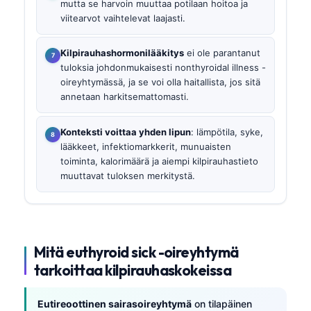
mutta se harvoin muuttaa potilaan hoitoa ja
viitearvot vaihtelevat laajasti.
Kilpirauhashormonilääkitys
ei ole parantanut
tuloksia johdonmukaisesti nonthyroidal illness -
oireyhtymässä, ja se voi olla haitallista, jos sitä
annetaan harkitsemattomasti.
Konteksti voittaa yhden lipun
: lämpötila, syke,
lääkkeet, infektiomarkkerit, munuaisten
toiminta, kalorimäärä ja aiempi kilpirauhastieto
muuttavat tuloksen merkitystä.
Mitä euthyroid sick -oireyhtymä
tarkoittaa kilpirauhaskokeissa
Eutireoottinen sairasoireyhtymä
on tilapäinen