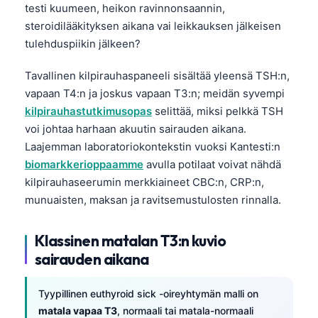
testi kuumeen, heikon ravinnonsaannin,
steroidilääkityksen aikana vai leikkauksen jälkeisen
tulehduspiikin jälkeen?
Tavallinen kilpirauhaspaneeli sisältää yleensä TSH:n,
vapaan T4:n ja joskus vapaan T3:n; meidän syvempi
kilpirauhastutkimusopas
selittää, miksi pelkkä TSH
voi johtaa harhaan akuutin sairauden aikana.
Laajemman laboratoriokontekstin vuoksi Kantesti:n
biomarkkerioppaamme
avulla potilaat voivat nähdä
kilpirauhaseerumin merkkiaineet CBC:n, CRP:n,
munuaisten, maksan ja ravitsemustulosten rinnalla.
Klassinen matalan T3:n kuvio
sairauden aikana
Tyypillinen euthyroid sick -oireyhtymän malli on
matala vapaa T3
, normaali tai matala-normaali