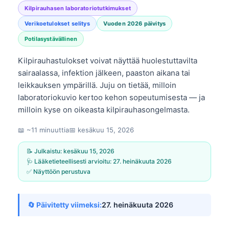
Kilpirauhasen laboratoriotutkimukset
Verikoetulokset selitys
Vuoden 2026 päivitys
Potilasystävällinen
Kilpirauhastulokset voivat näyttää huolestuttavilta
sairaalassa, infektion jälkeen, paaston aikana tai
leikkauksen ympärillä. Juju on tietää, milloin
laboratoriokuvio kertoo kehon sopeutumisesta — ja
milloin kyse on oikeasta kilpirauhasongelmasta.
📖 ~11 minuuttia
📅
kesäkuu 15, 2026
📝 Julkaistu:
kesäkuu 15, 2026
🩺 Lääketieteellisesti arvioitu:
27. heinäkuuta 2026
✅ Näyttöön perustuva
🔄 Päivitetty viimeksi:
27. heinäkuuta 2026