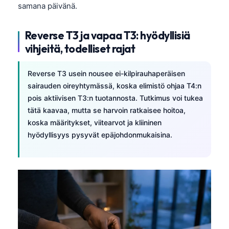
samana päivänä.
Reverse T3 ja vapaa T3: hyödyllisiä
vihjeitä, todelliset rajat
Reverse T3 usein nousee ei-kilpirauhaperäisen
sairauden oireyhtymässä, koska elimistö ohjaa T4:n
pois aktiivisen T3:n tuotannosta. Tutkimus voi tukea
tätä kaavaa, mutta se harvoin ratkaisee hoitoa,
koska määritykset, viitearvot ja kliininen
hyödyllisyys pysyvät epäjohdonmukaisina.