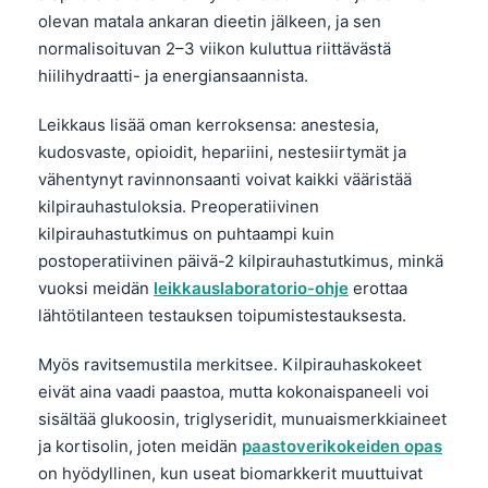
olevan matala ankaran dieetin jälkeen, ja sen
normalisoituvan 2–3 viikon kuluttua riittävästä
hiilihydraatti- ja energiansaannista.
Leikkaus lisää oman kerroksensa: anestesia,
kudosvaste, opioidit, hepariini, nestesiirtymät ja
vähentynyt ravinnonsaanti voivat kaikki vääristää
kilpirauhastuloksia. Preoperatiivinen
kilpirauhastutkimus on puhtaampi kuin
postoperatiivinen päivä-2 kilpirauhastutkimus, minkä
vuoksi meidän
leikkauslaboratorio-ohje
erottaa
lähtötilanteen testauksen toipumistestauksesta.
Myös ravitsemustila merkitsee. Kilpirauhaskokeet
eivät aina vaadi paastoa, mutta kokonaispaneeli voi
sisältää glukoosin, triglyseridit, munuaismerkkiaineet
ja kortisolin, joten meidän
paastoverikokeiden opas
on hyödyllinen, kun useat biomarkkerit muuttuivat