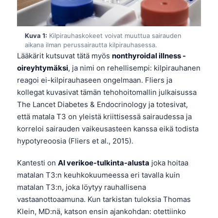
Kuva 1:
Kilpirauhaskokeet voivat muuttua sairauden
aikana ilman perussairautta kilpirauhasessa.
Lääkärit kutsuvat tätä myös
nonthyroidal illness -
oireyhtymäksi
, ja nimi on rehellisempi: kilpirauhanen
reagoi ei-kilpirauhaseen ongelmaan. Fliers ja
kollegat kuvasivat tämän tehohoitomallin julkaisussa
The Lancet Diabetes & Endocrinology ja totesivat,
että matala T3 on yleistä kriittisessä sairaudessa ja
korreloi sairauden vaikeusasteen kanssa eikä todista
hypotyreoosia (Fliers et al., 2015).
Kantesti on
AI verikoe-tulkinta-alusta
joka hoitaa
matalan T3:n keuhkokuumeessa eri tavalla kuin
matalan T3:n, joka löytyy rauhallisena
vastaanottoaamuna. Kun tarkistan tuloksia Thomas
Klein, MD:nä, katson ensin ajankohdan: otettiinko