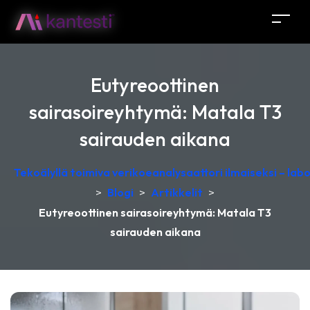
Eutyreoottinen
sairasoireyhtymä: Matala T3
sairauden aikana
Tekoälyllä toimiva verikoeanalysaattori ilmaiseksi – lab
>
Blogi
>
Artikkelit
>
Eutyreoottinen sairasoireyhtymä: Matala T3
sairauden aikana