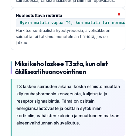
sairaudessa; tarkista lääkkeet ja kliininen epävakaus.
Huolestuttava ristiriita
Hyvin matala vapaa T4, kun matala tai normaali 
Harkitse sentraalista hypotyreoosia, aivolisäkkeen
sairautta tai tutkimusmenetelmän häiriötä, jos se
jatkuu.
Miksi keho laskee T3:sta, kun olet
äkillisesti huonovointinen
T3 laskee sairauden aikana, koska elimistö muuttaa
kilpirauhashormonin konversiota, kuljetusta ja
reseptorisignaalointia. Tämä on osittain
energiansäästövaste ja osittain sytokiinien,
kortisolin, vähäisten kalorien ja muuttuneen maksan
aineenvaihdunnan sivuvaikutus.