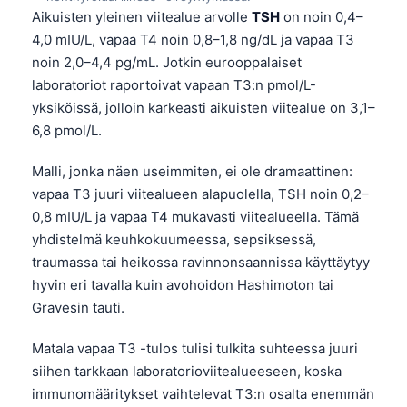
Aikuisten yleinen viitealue arvolle
TSH
on noin 0,4–
4,0 mIU/L, vapaa T4 noin 0,8–1,8 ng/dL ja vapaa T3
noin 2,0–4,4 pg/mL. Jotkin eurooppalaiset
laboratoriot raportoivat vapaan T3:n pmol/L-
yksiköissä, jolloin karkeasti aikuisten viitealue on 3,1–
6,8 pmol/L.
Malli, jonka näen useimmiten, ei ole dramaattinen:
vapaa T3 juuri viitealueen alapuolella, TSH noin 0,2–
0,8 mIU/L ja vapaa T4 mukavasti viitealueella. Tämä
yhdistelmä keuhkokuumeessa, sepsiksessä,
traumassa tai heikossa ravinnonsaannissa käyttäytyy
hyvin eri tavalla kuin avohoidon Hashimoton tai
Gravesin tauti.
Matala vapaa T3 -tulos tulisi tulkita suhteessa juuri
siihen tarkkaan laboratorioviitealueeseen, koska
immunomääritykset vaihtelevat T3:n osalta enemmän