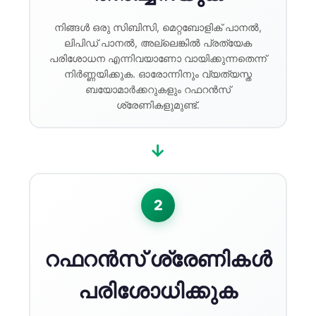
നിങ്ങൾ ഒരു സിബിസി, മെറ്റബോളിക് പാനൽ,
ലിപിഡ് പാനൽ, അല്ലെങ്കിൽ പ്രത്യേക
പരിശോധന എന്നിവയാണോ വായിക്കുന്നതെന്ന്
നിർണ്ണയിക്കുക. ഓരോന്നിനും വ്യത്യസ്ത
ബയോമാർക്കറുകളും റഫറൻസ്
ശ്രേണികളുമുണ്ട്.
→
2
റഫറൻസ് ശ്രേണികൾ
പരിശോധിക്കുക
Norsk bokmål
Ślōnskŏ gŏdka