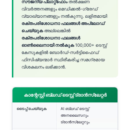
സൗജന്യ പ്ലാറ്റ്‌ഫോം
തൽക്ഷണ
വിവർത്തനങ്ങളും മെഡിക്കൽ-ഗ്രേഡ്
വ്യാഖ്യാനങ്ങളും നൽകുന്നു. ലളിതമായി
രക്തപരിശോധനാ ഫലങ്ങൾ അപ്‌ലോഡ്
ചെയ്യുക
അല്ലെങ്കിൽ
രക്തപരിശോധനാ ഫലങ്ങൾ
ഓൺലൈനായി നൽകുക
100,000+ ടെസ്റ്റ്
കേസുകളിൽ ബോർഡ്-സർട്ടിഫൈഡ്
ഫിസിഷ്യന്മാർ സ്ഥിരീകരിച്ച സമഗ്രമായ
വിശകലനം ലഭിക്കാൻ.
കാന്റേസ്റ്റി ബ്ലഡ് ടെസ്റ്റ് ട്രാൻസ്ലേറ്റർ
ടൈപ്പ് ചെയ്യുക
AI ബ്ലഡ് ടെസ്റ്റ്
അനലൈസറും
ട്രാൻസ്ലേറ്ററും