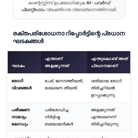
Gàidhlig
കാന്റേസ്റ്റിസ് ഉപയോഗിക്കുക
AI- പവർഡ്
പ്ലാറ്റ്‌ഫോം
വ്യക്തിഗത വ്യാഖ്യാനത്തിനായി.
Euskara
Македонски јазик
Latviešu valoda
രക്തപരിശോധനാ റിപ്പോർട്ടിന്റെ പ്രധാന
ഘടകങ്ങൾ
Galego
অসমীয়া
എന്താണ്
എന്തുകൊണ്ട് അത്
සිංහල
ഘടകം
അളക്കുന്നത്
പ്രധാനമാണ്
سنڌي
രോഗി
പേര്, ജനനത്തീയതി,
ശരിയായ രോഗി
پښتو
വിവരങ്ങൾ
ശേഖരണ തീയതി
തിരിച്ചറിയൽ
ഉറപ്പാക്കുന്നു
Slovenčina
പരീക്ഷണ
പരിശോധിച്ച
അളക്കുന്നത്
Hrvatski
നാമവും
നിർദ്ദിഷ്ട
എന്താണെന്ന്
Suomi
കോഡും
ബയോമാർക്കർ
തിരിച്ചറിയുന്നു
Қазақ тілі