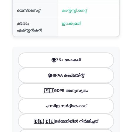
വെബ്സൈറ്റ്
കാന്റസ്റ്റി.നെറ്റ്
ക്രോം
ഇറക്കുമതി
എക്സ്റ്റൻഷൻ
🌍
75+ ഭാഷകൾ
🔒
HIPAA കംപ്ലയിന്റ്
🇪🇺
GDPR അനുസൃതം
✓
സിഇ സർട്ടിഫൈഡ്
🇩🇪 🇩🇪
ജർമ്മനിയിൽ നിർമ്മിച്ചത്