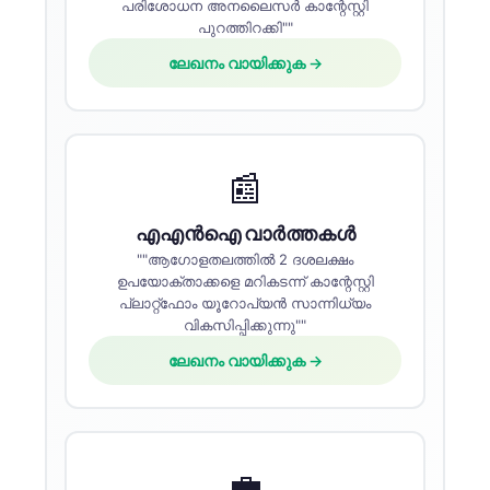
പരിശോധന അനലൈസർ കാന്റേസ്റ്റി
പുറത്തിറക്കി""
ലേഖനം വായിക്കുക →
📰
എഎൻഐ വാർത്തകൾ
""ആഗോളതലത്തിൽ 2 ദശലക്ഷം
ഉപയോക്താക്കളെ മറികടന്ന് കാന്റേസ്റ്റി
പ്ലാറ്റ്‌ഫോം യൂറോപ്യൻ സാന്നിധ്യം
വികസിപ്പിക്കുന്നു""
ലേഖനം വായിക്കുക →
💼