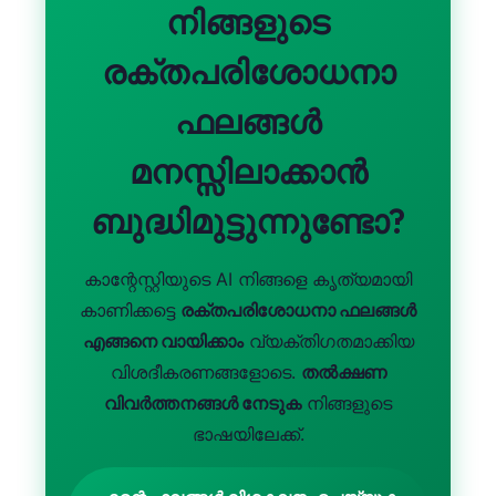
നിങ്ങളുടെ
తెలుగు
രക്തപരിശോധനാ
मराठी
اردو
ഫലങ്ങൾ
বাংলা
മനസ്സിലാക്കാൻ
Shqip
ബുദ്ധിമുട്ടുന്നുണ്ടോ?
Magyar
Slovenščina
കാന്റേസ്റ്റിയുടെ AI നിങ്ങളെ കൃത്യമായി
한국어
കാണിക്കട്ടെ
രക്തപരിശോധനാ ഫലങ്ങൾ
Polski
എങ്ങനെ വായിക്കാം
വ്യക്തിഗതമാക്കിയ
Lietuvių kalba
വിശദീകരണങ്ങളോടെ.
തൽക്ഷണ
Русский
വിവർത്തനങ്ങൾ നേടുക
നിങ്ങളുടെ
ഭാഷയിലേക്ക്.
ქართული
Čeština