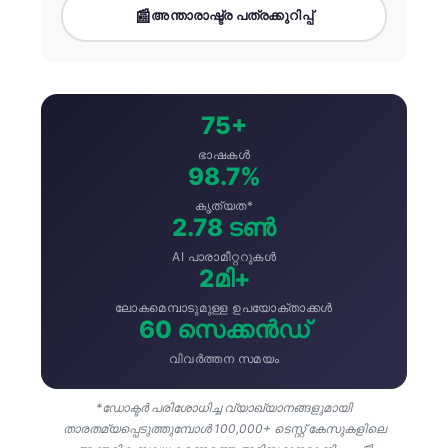
📰
അന്താരാഷ്ട്ര പത്രക്കുറിപ്പ്
75+
ഭാഷകൾ
98.7%
കൃത്യത*
2.78 ടൺ
AI പാരാമീറ്ററുകൾ
2മി+
ലോകമെമ്പാടുമുള്ള ഉപയോക്താക്കൾ
60 സെക്കൻഡ്
വിവർത്തന സമയം
*ഡോക്ടർ പരിശോധിച്ച വ്യാഖ്യാനങ്ങളുമായി
താരതമ്യപ്പെടുത്തുമ്പോൾ 100,000+ ടെസ്റ്റ് കേസുകളിലെ