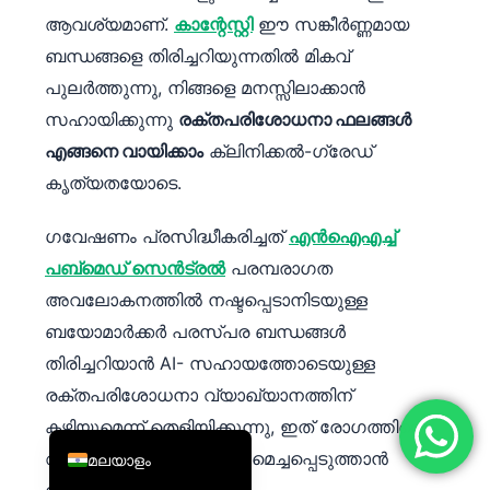
ആവശ്യമാണ്.
കാന്റേസ്റ്റി
ഈ സങ്കീർണ്ണമായ
简体中文
ബന്ധങ്ങളെ തിരിച്ചറിയുന്നതിൽ മികവ്
Română
പുലർത്തുന്നു, നിങ്ങളെ മനസ്സിലാക്കാൻ
Türkçe
സഹായിക്കുന്നു
രക്തപരിശോധനാ ഫലങ്ങൾ
Ελληνικά
എങ്ങനെ വായിക്കാം
ക്ലിനിക്കൽ-ഗ്രേഡ്
Português
കൃത്യതയോടെ.
Español
ഗവേഷണം പ്രസിദ്ധീകരിച്ചത്
എൻഐഎച്ച്
Italiano
പബ്മെഡ് സെൻട്രൽ
പരമ്പരാഗത
עִבְרִית
അവലോകനത്തിൽ നഷ്ടപ്പെടാനിടയുള്ള
Français
ബയോമാർക്കർ പരസ്പര ബന്ധങ്ങൾ
العربية
തിരിച്ചറിയാൻ AI- സഹായത്തോടെയുള്ള
Deutsch
രക്തപരിശോധനാ വ്യാഖ്യാനത്തിന്
English
കഴിയുമെന്ന് തെളിയിക്കുന്നു, ഇത് രോഗത്തിന്റെ
ആദ്യകാല കണ്ടെത്തൽ മെച്ചപ്പെടുത്താൻ
മലയാളം