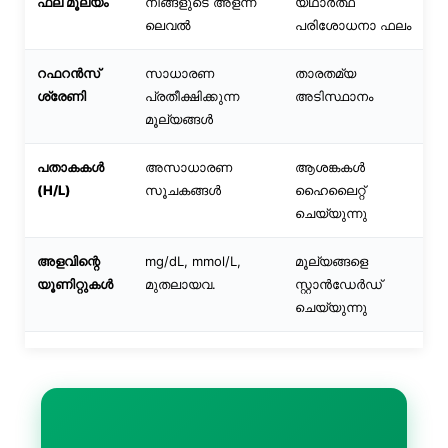
ഫല മൂല്യം
നിങ്ങളുടെ അളന്ന
യഥാർത്ഥ
Català
ലെവൽ
പരിശോധനാ ഫലം
O‘zbekcha
റഫറൻസ്
സാധാരണ
താരതമ്യ
Українська
ശ്രേണി
പ്രതീക്ഷിക്കുന്ന
അടിസ്ഥാനം
አማርኛ
മൂല്യങ്ങൾ
Kiswahili
പതാകകൾ
അസാധാരണ
ആശങ്കകൾ
ភាសាខ្មែរ
(H/L)
സൂചകങ്ങൾ
ഹൈലൈറ്റ്
ဗမာစာ
ചെയ്യുന്നു
ไทย
അളവിന്റെ
mg/dL, mmol/L,
മൂല്യങ്ങളെ
Tagalog
യൂണിറ്റുകൾ
മുതലായവ.
സ്റ്റാൻഡേർഡ്
ചെയ്യുന്നു
Tiếng Việt
Bahasa Melayu
ಕನ್ನಡ
ગુજરાતી
தமிழ்