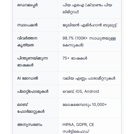
ഡെവലപ്പർ
പിയ എഐ (ക്വാണ്ടം പിയ
ലിമിറ്റഡ്)
സ്ഥാപകൻ
ജൂലിയൻ എമിർഹാൻ ബുലുട്ട്
വിവർത്തന
98.7% (100K+ സാധുതയുള്ള
കൃത്യത
കേസുകൾ)
പിന്തുണയ്ക്കുന്ന
75+ ഭാഷകൾ
ഭാഷകൾ
AI മോഡൽ
വലിയ എണ്ണം പാരാമീറ്ററുകൾ
പ്ലാറ്റ്‌ഫോമുകൾ
വെബ്, iOS, Android
ലാബ്
ലോകമെമ്പാടും 10,000+
ഫോർമാറ്റുകൾ
അനുസരണം
HIPAA, GDPR, CE
സർട്ടിഫൈഡ്