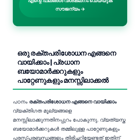
എന്റെ ഫലങ്ങൾ വിശകലനം ചെയ്യുക
日本語
സൗജന്യം →
Eesti
Azərbaycan dili
Bosanski
Svenska
ഒരു രക്തപരിശോധന എങ്ങനെ
Српски језик
വായിക്കാം | പ്രധാന
Íslenska
ബയോമാർക്കറുകളും
Հայերեն
പാറ്റേണുകളും മനസ്സിലാക്കൽ
Bahasa Indonesia
हिन्दी
പഠനം
രക്തപരിശോധന എങ്ങനെ വായിക്കാം
Nederlands
വ്യക്തിഗത മൂല്യങ്ങളെ
Dansk
മനസ്സിലാക്കുന്നതിനപ്പുറം പോകുന്നു. വ്യത്യസ്ത
Български
ബയോമാർക്കറുകൾ തമ്മിലുള്ള പാറ്റേണുകളും
فارسی
പരസ്പരബന്ധങ്ങളും തിരിച്ചറിയേണ്ടത് ഇതിന്