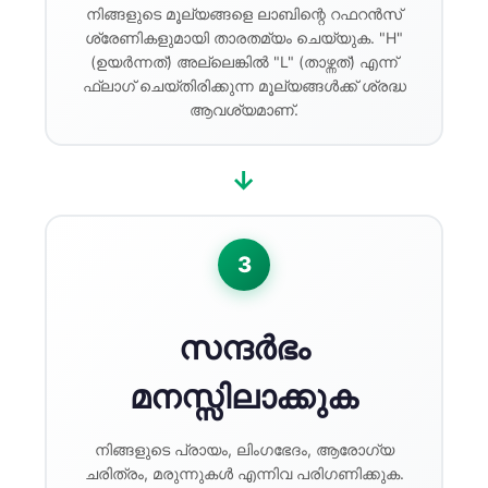
നിങ്ങളുടെ മൂല്യങ്ങളെ ലാബിന്റെ റഫറൻസ്
Frysk
ശ്രേണികളുമായി താരതമ്യം ചെയ്യുക. "H"
Esperanto
(ഉയർന്നത്) അല്ലെങ്കിൽ "L" (താഴ്ന്നത്) എന്ന്
ഫ്ലാഗ് ചെയ്‌തിരിക്കുന്ന മൂല്യങ്ങൾക്ക് ശ്രദ്ധ
Беларуская мова
ആവശ്യമാണ്.
Татар теле
Кыргызча
→
ئۇيغۇرچە
Cebuano
3
Basa Jawa
ພາສາລາວ
സന്ദർഭം
Монгол
Afrikaans
മനസ്സിലാക്കുക
العربية المغربية
നിങ്ങളുടെ പ്രായം, ലിംഗഭേദം, ആരോഗ്യ
Occitan
ചരിത്രം, മരുന്നുകൾ എന്നിവ പരിഗണിക്കുക.