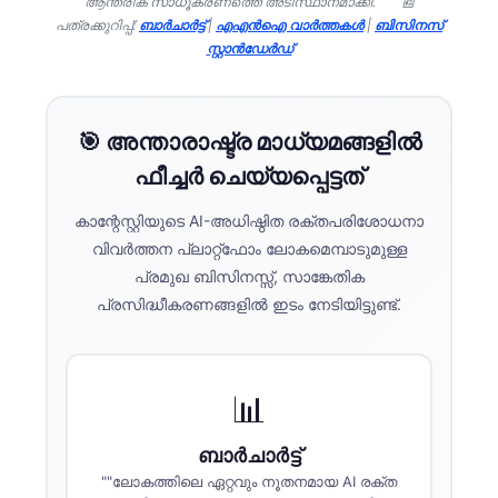
ആന്തരിക സാധൂകരണത്തെ അടിസ്ഥാനമാക്കി.
📰
പത്രക്കുറിപ്പ്:
ബാർചാർട്ട്
|
എഎൻഐ വാർത്തകൾ
|
ബിസിനസ്
സ്റ്റാൻഡേർഡ്
🎯 അന്താരാഷ്ട്ര മാധ്യമങ്ങളിൽ
ഫീച്ചർ ചെയ്യപ്പെട്ടത്
കാന്റേസ്റ്റിയുടെ AI-അധിഷ്ഠിത രക്തപരിശോധനാ
വിവർത്തന പ്ലാറ്റ്‌ഫോം ലോകമെമ്പാടുമുള്ള
പ്രമുഖ ബിസിനസ്സ്, സാങ്കേതിക
പ്രസിദ്ധീകരണങ്ങളിൽ ഇടം നേടിയിട്ടുണ്ട്.
📊
ബാർചാർട്ട്
""ലോകത്തിലെ ഏറ്റവും നൂതനമായ AI രക്ത