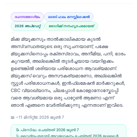
ദഹനാരോഗ്യം
ലാബ് ഫലം മനസ്സിലാക്കൽ
2026 അപ്‌ഡേറ്റ്
രോഗിക്ക് സൗഹൃദപരമായത്
മിക്ക മ്യൂക്കസും താൽക്കാലികമായ കുടൽ
അസ്വസ്ഥതയുടെ ഒരു സൂചനയാണ്; പക്ഷേ
മ്യൂക്കസിനൊപ്പം രക്തസ്രാവം, അനീമിയ, പനി, ഭാരം
കുറയൽ, അല്ലെങ്കിൽ തുടർച്ചയായ വയറിളക്കം
ഉണ്ടെങ്കിൽ ശരിയായ പരിശോധന ആവശ്യമാണ്.
മ്യൂക്കസ് വെറും അസൗകര്യമാണോ, അല്ലെങ്കിൽ
സ്റ്റൂൾ പരിശോധനകൾ, ഇൻഫ്ലമേഷൻ മാർക്കറുകൾ,
CBC വ്യാഖ്യാനം, ചിലപ്പോൾ കോളോനോസ്കോപ്പി
വരെ ആവശ്യമായ ഒരു പാറ്റേൺ ആണോ എന്ന്
ഞാൻ എങ്ങനെ വേർതിരിക്കുന്നു എന്നതാണ് ഇവിടെ.
📖 ~11 മിനിറ്റ്
📅
2026 ജൂൺ 7
📝 പ്രസിദ്ധ. ചെയ്തത്:
2026 ജൂൺ 7
🩺 വൈദ്യപരമായി അവലോകനം ചെയ്തത്:
2026 ജൂലൈ 8