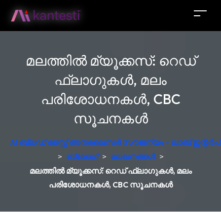
മലത്തിൽ മ്യൂക്കസ്: റെഡ്
ഫ്ലാഗുകൾ, മലം
പരിശോധനകൾ, CBC
സൂചനകൾ
AI ബ്ലഡ് ടെസ്റ്റ് അനലൈസർ സൗജന്യം - ലാബ് ഇന്റർപ്രെ
>
ബ്ലോഗ്
>
ലേഖനങ്ങൾ
>
മലത്തിൽ മ്യൂക്കസ്: റെഡ് ഫ്ലാഗുകൾ, മലം
പരിശോധനകൾ, CBC സൂചനകൾ