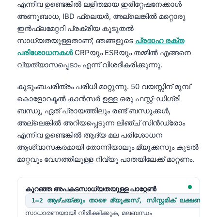
എന്നിവ ഉണ്ടെങ്കിൽ ലളിതമായ ഇരിറ്റേഷനേക്കാൾ
Frysk
അണുബാധ, IBD ഫ്ലെയർ, അല്ലെങ്കിൽ മറ്റൊരു
Esperanto
ഇൻഫ്ലമേറ്ററി പ്രക്രിയ കൂടുതൽ
സാധ്യതയുള്ളതാണ്; ഞങ്ങളുടെ
പ്രദാഹ രക്ത
Беларуская мова
പരിശോധനകൾ
CRPയും ESRയും തമ്മിൽ എങ്ങനെ
Татар теле
വ്യത്യാസപ്പെടാം എന്ന് വിശദീകരിക്കുന്നു.
Кыргызча
കുടുംബചരിത്രം പരിധി മാറ്റുന്നു. 50 വയസ്സിന് മുമ്പ്
ئۇيغۇرچە
കൊളോറക്ടൽ കാൻസർ ഉള്ള ഒരു ഫസ്റ്റ്-ഡിഗ്രി
Cebuano
ബന്ധു, ഏത് പ്രായത്തിലും രണ്ട് ബന്ധുക്കൾ,
Basa Jawa
അല്ലെങ്കിൽ അറിയപ്പെടുന്ന ലിഞ്ച് സിൻഡ്രോം
എന്നിവ ഉണ്ടെങ്കിൽ ആദ്യ മല പരിശോധന
ພາສາລາວ
ആശ്വാസകരമായി തോന്നിയാലും മ്യൂക്കസും കുടൽ
Монгол
മാറ്റവും വേഗത്തിലുള്ള റിവ്യൂ പാതയിലേക്ക് മാറ്റണം.
Afrikaans
العربية المغربية
കുറഞ്ഞ അപകടസാധ്യതയുള്ള പാറ്റേൺ
1–2 ആഴ്ചയ്ക്കും താഴെ മ്യൂക്കസ്, സിസ്റ്റമിക് ലക്ഷണങ്ങളി
Occitan
സാധാരണയായി നിരീക്ഷിക്കുക, മലബന്ധം