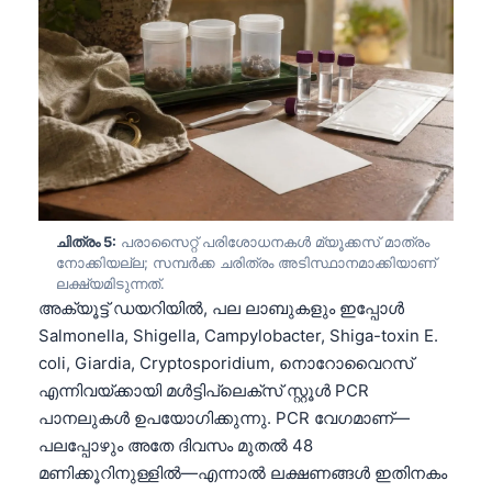
తెలుగు
मराठी
اردو
বাংলা
Shqip
Magyar
ചിത്രം 5:
പരാസൈറ്റ് പരിശോധനകൾ മ്യൂക്കസ് മാത്രം
Slovenščina
നോക്കിയല്ല; സമ്പർക്ക ചരിത്രം അടിസ്ഥാനമാക്കിയാണ്
ലക്ഷ്യമിടുന്നത്.
한국어
അക്യൂട്ട് ഡയറിയിൽ, പല ലാബുകളും ഇപ്പോൾ
Polski
Salmonella, Shigella, Campylobacter, Shiga-toxin E.
Lietuvių kalba
coli, Giardia, Cryptosporidium, നൊറോവൈറസ്
എന്നിവയ്ക്കായി മൾട്ടിപ്ലെക്സ് സ്റ്റൂൾ PCR
Русский
പാനലുകൾ ഉപയോഗിക്കുന്നു. PCR വേഗമാണ്—
ქართული
പലപ്പോഴും അതേ ദിവസം മുതൽ 48
Čeština
മണിക്കൂറിനുള്ളിൽ—എന്നാൽ ലക്ഷണങ്ങൾ ഇതിനകം