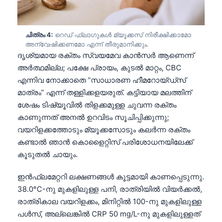
ചിത്രം 4:
റെഡ് ഫ്ലാഗുകൾ മ്യൂക്കസ് നിരീക്ഷിക്കാമോ
അന്വേഷിക്കണമോ എന്ന് തീരുമാനിക്കും.
ദൃശ്യമായ രക്തം സ്വയമേവ കാൻസർ ആണെന്ന്
അർത്ഥമില്ല; പക്ഷേ പ്രായം, കുടൽ മാറ്റം, CBC
എന്നിവ നോക്കാതെ “സാധാരണ ഹീമറോയ്ഡ്സ്
മാത്രം” എന്ന് തള്ളിക്കളയരുത്. കട്ടിയായ മലത്തിന്
ശേഷം ടിഷ്യൂവിൽ തിളക്കമുള്ള ചുവന്ന രക്തം
കാണുന്നത് അനൽ ഉറവിടം സൂചിപ്പിക്കുന്നു;
വയറിളക്കത്തോടും മ്യൂക്കസോടും കലർന്ന രക്തം
കണ്ടാൽ ഞാൻ കൊളൈറ്റിസ് പരിശോധനയിലേക്ക്
കൂടുതൽ ചായും.
ഇൻഫ്ലമേറ്ററി ലക്ഷണങ്ങൾ കൂട്ടമായി കാണപ്പെടുന്നു.
38.0°C-നു മുകളിലുള്ള പനി, രാത്രിയിൽ വിയർക്കൽ,
Norsk bokmål
രാത്രികാല വയറിളക്കം, മിനിറ്റിൽ 100-നു മുകളിലുള്ള
പൾസ്, അല്ലെങ്കിൽ CRP 50 mg/L-നു മുകളിലുള്ളത്
Ślōnskŏ gŏdka