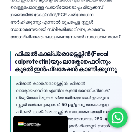
വെള്ളപോലുള്ള ഡയറിയോടൊപ്പം മ്യൂക്കസ്
简体中文
ഉണ്ടെങ്കിൽ ടോക്സിൻ/PCR പരിശോധന
Română
അർഹിക്കുന്നു; എന്നാൽ രൂപപ്പെട്ട സ്റ്റൂൾ
Türkçe
സാധാരണയായി സ്വീകരിക്കാറില്ല, കാരണം
Ελληνικά
രോഗമില്ലാതെ കോളനൈസേഷൻ സാധാരണമാണ്.
Português
ഫീക്കൽ കാല്പ്രൊട്ടെക്റ്റിൻ (Fecal
Español
calprotectin)യും ലാക്ടോഫെറിനും
Italiano
കുടൽ ഇൻഫ്ലമേഷൻ കാണിക്കുന്നു
עִבְרִית
ഫീക്കൽ കാല്പ്രൊട്ടെക്റ്റിൻ, ഫീക്കൽ
Français
ലാക്ടോഫെററിൻ എന്നിവ കുടൽ ലൈനിംഗിലേക്ക്
العربية
ന്യൂട്രോഫിലുകൾ പ്രവേശിക്കുമ്പോൾ ഉയരുന്ന
Deutsch
സ്റ്റൂൾ മാർക്കറുകളാണ്. 50 µg/g-നു താഴെയുള്ള
ഫീക്കൽ കാല്പ്രൊട്ടെക്റ്റിൻ സാധാരണയായി സജീവ
English
IBD-നെതിരെ വാദിക്കുന്നു; അതേസമയം 250 µg/g-
മലയാളം
നു മുകളിലുള്ള മൂല്യങ്ങൾ ഇൻഫ്ലമേറ്ററി ബൗൾ