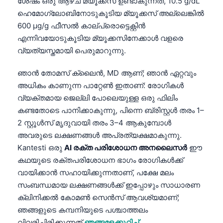
ശേഷം ഒരു ആഴ്ച മ്യൂക്കസ് ഉണ്ടാകുന്നത്, 10.5 g/dL
ഹെമോഗ്ലോബിനോടുകൂടിയ മ്യൂക്കസ് അല്ലെങ്കിൽ
600 µg/g ഫീസൽ കാല്പ്രൊട്ടെക്റ്റിൻ
എന്നിവയോടുകൂടിയ മ്യൂക്കസിനേക്കാൾ വളരെ
വ്യത്യസ്തമായി പെരുമാറുന്നു.
ഞാൻ തോമസ് ക്ലൈൻ, MD ആണ്; ഞാൻ ഏറ്റവും
അധികം കാണുന്ന പാറ്റേൺ ഇതാണ്: രോഗികൾ
വ്യക്തമായ ജെല്ലി പോലെയുള്ള ഒരു ഫിലിം
കണ്ടതോടെ പാനിക്കാകുന്നു, പിന്നെ ബ്രിസ്റ്റൾ തരം 1–
2 സ്റ്റൂൾസ് മൃദുവായി തരം 3–4 ആകുമ്പോൾ
അവരുടെ ലക്ഷണങ്ങൾ അപ്രത്യക്ഷമാകുന്നു.
Kantesti ഒരു
AI രക്ത പരിശോധന അനലൈസർ
ഈ
കഥയുടെ രക്തപരിശോധന ഭാഗം രോഗികൾക്ക്
വായിക്കാൻ സഹായിക്കുന്നതാണ്, പക്ഷേ മലം
സംബന്ധമായ ലക്ഷണങ്ങൾക്ക് ഇപ്പോഴും സാധാരണ
ക്ലിനിക്കൽ കോമൺ സെൻസ് ആവശ്യമാണ്;
ഞങ്ങളുടെ കമ്പനിയുടെ പശ്ചാത്തലം
വിവരിച്ചിരിക്കുന്നത്
ഞങ്ങളേക്കുറിച്ച്
.