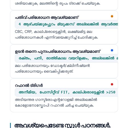
Gàidhlig
ശരിയാക്കുക, മലത്തിന്റെ രൂപം ട്രാക്ക് ചെയ്യുക.
Euskara
പതിവ് പരിശോധന ആവശ്യമാണ്
Македонски јазик
4 ആഴ്ചയ്ക്കുമപ്പുറം മ്യൂക്കസ് അല്ലെങ്കിൽ ആവർത്തിക്
Latviešu valoda
CBC, CRP, കാല്പ്രൊട്ടെക്റ്റിൻ, ലക്ഷ്യമിട്ട മല
പരിശോധനകൾ എന്നിവയെക്കുറിച്ച് ചോദിക്കുക.
Galego
অসমীয়া
ഉടൻ തന്നെ പുനഃപരിശോധനം ആവശ്യമാണ്
සිංහල
രക്തം, പനി, രാത്രികാല വയറിളക്കം, അല്ലെങ്കിൽ ഭാര
മല പരിശോധനയും ഡോക്ടർ/ക്ലിനീഷ്യൻ
سنڌي
പരിശോധനയും വൈകിപ്പിക്കരുത്.
پښتو
റഫറൽ ട്രിഗർ
അനീമിയ, പോസിറ്റീവ് FIT, കാല്പ്രൊട്ടെക്റ്റിൻ >250 µg/g, 
Slovenčina
അടിയന്തര ഗാസ്ട്രോഎന്ററോളജി അല്ലെങ്കിൽ
Hrvatski
കോളോനോസ്കോപി റഫറൽ ചർച്ച ചെയ്യുക.
Suomi
Қазақ тілі
ആവശ്യപ്പെടേണ്ട സ്റ്റൂൾ പഠനങ്ങൾ,