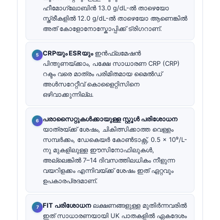
ഹീമോഗ്ലോബിൻ 13.0 g/dL-ൽ താഴെയോ
സ്ത്രീകളിൽ 12.0 g/dL-ൽ താഴെയോ ആണെങ്കിൽ
അത് കോളോനോസ്കോപ്പിക്ക് ട്രിഗറാണ്.
CRPയും ESRയും
ഇൻഫ്ലമേഷൻ
പിന്തുണയ്ക്കാം, പക്ഷേ സാധാരണ CRP (CRP)
റക്ടം വരെ മാത്രം പരിമിതമായ മൈൽഡ്
അൾസറേറ്റീവ് കൊളൈറ്റിസിനെ
ഒഴിവാക്കുന്നില്ല.
പരാസൈറ്റുകൾക്കായുള്ള സ്റ്റൂൾ പരിശോധന
യാത്രയ്ക്ക് ശേഷം, ചികിത്സിക്കാത്ത വെള്ളം
സമ്പർക്കം, ഡേകെയർ കോൺടാക്റ്റ്, 0.5 × 10⁹/L-
നു മുകളിലുള്ള ഈസിനോഫിലുകൾ,
അല്ലെങ്കിൽ 7–14 ദിവസത്തിലധികം നീളുന്ന
വയറിളക്കം എന്നിവയ്ക്ക് ശേഷം ഇത് ഏറ്റവും
ഉപകാരപ്രദമാണ്.
FIT പരിശോധന
ലക്ഷണങ്ങളുള്ള മുതിർന്നവരിൽ
ഇത് സാധാരണയായി UK പാതകളിൽ ഏകദേശം