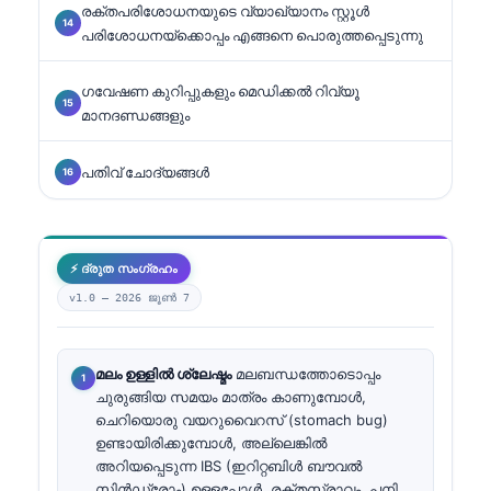
രക്തപരിശോധനയുടെ വ്യാഖ്യാനം സ്റ്റൂൾ
പരിശോധനയ്ക്കൊപ്പം എങ്ങനെ പൊരുത്തപ്പെടുന്നു
ഗവേഷണ കുറിപ്പുകളും മെഡിക്കൽ റിവ്യൂ
മാനദണ്ഡങ്ങളും
പതിവ് ചോദ്യങ്ങൾ
⚡ ദ്രുത സംഗ്രഹം
v1.0 —
2026 ജൂൺ 7
മലം ഉള്ളിൽ ശ്ലേഷ്മം
മലബന്ധത്തോടൊപ്പം
ചുരുങ്ങിയ സമയം മാത്രം കാണുമ്പോൾ,
ചെറിയൊരു വയറുവൈറസ് (stomach bug)
ഉണ്ടായിരിക്കുമ്പോൾ, അല്ലെങ്കിൽ
അറിയപ്പെടുന്ന IBS (ഇറിറ്റബിൾ ബൗവൽ
സിൻഡ്രോം) ഉള്ളപ്പോൾ, രക്തസ്രാവം, പനി,