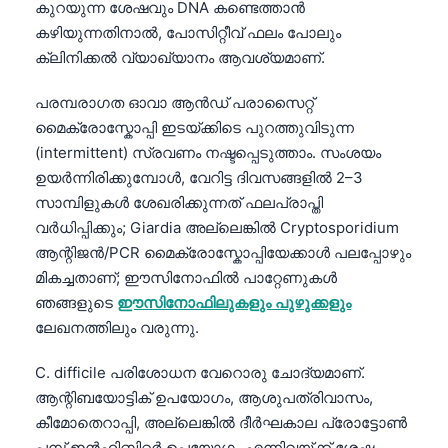
കുറയുന്ന ശേഷവും DNA കണ്ടെത്താൻ
日本語
കഴിയുന്നതിനാൽ, പോസിറ്റീവ് ഫലം പോലും
Eesti
ക്ലിനിക്കൽ വ്യാഖ്യാനം ആവശ്യമാണ്.
Azərbaycan dili
പരമ്പരാഗത ഓവാ ആൻഡ് പരാസൈറ്റ്
Bosanski
മൈക്രോസ്കോപ്പി ഇടയ്ക്കിടെ പുറത്തുവിടുന്ന
Svenska
(intermittent) സ്രവണം നഷ്ടപ്പെടുത്താം. സംശയം
Српски језик
ഉയർന്നിരിക്കുമ്പോൾ, വേറിട്ട ദിവസങ്ങളിൽ 2–3
സാമ്പിളുകൾ ശേഖരിക്കുന്നത് ഫലപ്രാപ്തി
Íslenska
വർധിപ്പിക്കും; Giardia അല്ലെങ്കിൽ Cryptosporidium
Հայերեն
ആന്റിജൻ/PCR മൈക്രോസ്കോപ്പിയേക്കാൾ പലപ്പോഴും
Bahasa Indonesia
മികച്ചതാണ്; ഈസിനോഫിൽ പാറ്റേണുകൾ
ഞങ്ങളുടെ
ഈസിനോഫിലുകളും പുഴുക്കളും
हिन्दी
ലേഖനത്തിലും വരുന്നു.
Nederlands
C. difficile പരിശോധന വേറൊരു ചോദ്യമാണ്.
Dansk
ആന്റിബയോട്ടിക് ഉപയോഗം, ആശുപത്രിവാസം,
Български
കീമോതെറാപ്പി, അല്ലെങ്കിൽ ദീർഘകാല പ്രോട്ടോൺ
فارسی
പമ്പ് ഇൻഹിബിറ്റർ ഉപയോഗം എന്നിവയ്ക്ക് ശേഷം