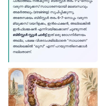
പശ്ചാത്തലം നൽകുന്നു: ബ്രിസ്റ്റൾ തരം 1–2-നൊപ്പം
വരുന്ന മ്യൂക്കസ് സാധാരണയായി മലബന്ധവും
അമർത്തലും (straining) സൂചിപ്പിക്കുന്നു,
അതേസമയം ബ്രിസ്റ്റൾ തരം 6–7-നൊപ്പം വരുന്ന
മ്യൂക്കസ് വയറിളക്കം, ഇൻഫെക്ഷൻ, അല്ലെങ്കിൽ
ഇൻഫ്ലമേഷൻ എന്നിവയിലേക്കാണ് ചൂണ്ടുന്നത്.
ബ്രിസ്റ്റൾ സ്റ്റൂൾ ചാർട്ട്
ഇത് ഒരു രോഗനിർണയം
അല്ല, പക്ഷേ വിശദാംശമില്ലാതെ “സാധാരണ”
അല്ലെങ്കിൽ “ലൂസ്” എന്ന് പറയുന്നതിനെക്കാൾ
നല്ലതാണ്.