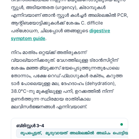
സ്റ്റൂൾ, അടിയന്തരത (urgency), ക്രാമ്പുകൾ
എന്നിവയാണ് ഞാൻ സ്റ്റൂൾ കൾച്ചർ അല്ലെങ്കിൽ PCR,
ആന്റിബയോട്ടിക്കുകൾക്ക് ശേഷം C. difficile
പരിശോധന, ചിലപ്പോൾ ഞങ്ങളുടെ
digestive
symptom guide
.
നിറം മാത്രം ഒറ്റയ്ക്ക് അതിരുകടന്ന്
വ്യാഖ്യാനിക്കരുത്. വേഗത്തിലുള്ള ട്രാൻസിറ്റിന്
ശേഷം മഞ്ഞ മ്യൂക്കസ് ഭയപ്പെടുത്തുന്നതുപോലെ
തോന്നാം, പക്ഷേ റെഡ് ഫ്ലാഗുകൾ രക്തം, കറുത്ത
ടാർ പോലെയുള്ള മല, ദേഹദാഹം (dehydration),
38.0°C-നു മുകളിലുള്ള പനി, ഉറക്കത്തിൽ നിന്ന്
ഉണർത്തുന്ന സ്ഥിരമായ രാത്രികാല
മലവിസർജ്ജനങ്ങൾ എന്നിവയാണ്.
ബ്രിസ്റ്റൾ 3–4
രൂപപ്പെട്ടത്, മൃദുവായത് അല്ലെങ്കിൽ അല്പം പൊട്ടിയതു