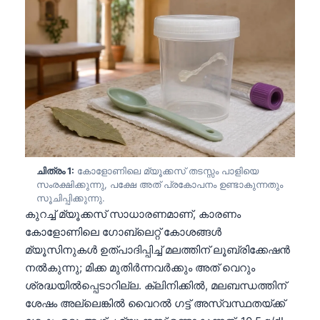
ചിത്രം 1:
കോളോണിലെ മ്യൂക്കസ് തടസ്സം പാളിയെ
സംരക്ഷിക്കുന്നു, പക്ഷേ അത് പ്രകോപനം ഉണ്ടാകുന്നതും
സൂചിപ്പിക്കുന്നു.
കുറച്ച് മ്യൂക്കസ് സാധാരണമാണ്, കാരണം
കോളോണിലെ ഗോബ്ലെറ്റ് കോശങ്ങൾ
മ്യൂസിനുകൾ ഉത്പാദിപ്പിച്ച് മലത്തിന് ലൂബ്രിക്കേഷൻ
നൽകുന്നു; മിക്ക മുതിർന്നവർക്കും അത് വെറും
ശ്രദ്ധയിൽപ്പെടാറില്ല. ക്ലിനിക്കിൽ, മലബന്ധത്തിന്
ശേഷം അല്ലെങ്കിൽ വൈറൽ ഗട്ട് അസ്വസ്ഥതയ്ക്ക്