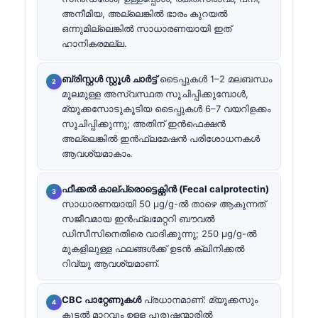
അനീമിയ, അല്ലെങ്കിൽ ഭാരം കുറയൽ
ഒന്നുമില്ലെങ്കിൽ സാധാരണയായി ഇത്
ഹാനികരമല്ല.
ബ്രിസ്റ്റൾ സ്റ്റൂൾ ചാർട്ട്
ടൈപ്പുകൾ 1–2 മലബന്ധം
മൂലമുള്ള അസ്വസ്ഥത സൂചിപ്പിക്കുമ്പോൾ,
മ്യൂക്കസോടുകൂടിയ ടൈപ്പുകൾ 6–7 വയറിളക്കം
സൂചിപ്പിക്കുന്നു; അതിന് ഇൻഫെക്ഷൻ
അല്ലെങ്കിൽ ഇൻഫ്ലമേഷൻ പരിശോധനകൾ
ആവശ്യമാകാം.
ഫീക്കൽ കാല്പ്രൊട്ടെക്റ്റിൻ (Fecal calprotectin)
സാധാരണയായി 50 µg/g-ൽ താഴെ ആകുന്നത്
സജീവമായ ഇൻഫ്ലമേറ്ററി ബൗവൽ
ഡിസീസിനെതിരെ വാദിക്കുന്നു; 250 µg/g-ൽ
മുകളിലുള്ള ഫലങ്ങൾക്ക് ഉടൻ ക്ലിനിക്കൽ
റിവ്യൂ ആവശ്യമാണ്.
CBC പാറ്റേണുകൾ
പ്രധാനമാണ്: മ്യൂക്കസും
കുടൽ മാറ്റവും ഉള്ള പുരുഷന്മാരിൽ