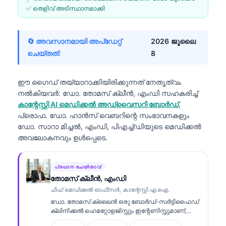
✅ തെളിവ് അടിസ്ഥാനമാക്കി
🔄 അവസാനമായി അപ്ഡേറ്റ്
2026 ജൂലൈ
ചെയ്തത്:
8
ഈ ഗൈഡ് തയ്യാറാക്കിയിരിക്കുന്നത് നേതൃത്വം
നൽകിയവർ:
ഡോ. തോമസ് ക്ലീൻ, എംഡി
സഹകരിച്ച്
കാന്റേസ്റ്റി AI മെഡിക്കൽ അഡ്വൈസറി ബോർഡ്
,
പ്രൊഫ. ഡോ. ഹാൻസ് വെബറിന്റെ സംഭാവനകളും
ഡോ. സാറാ മിച്ചൽ, എംഡി, പിഎച്ച്ഡിയുടെ മെഡിക്കൽ
അവലോകനവും ഉൾപ്പെടെ.
പ്രധാന രചയിതാവ്
തോമസ് ക്ലീൻ, എംഡി
ചീഫ് മെഡിക്കൽ ഓഫീസർ, കാന്റേസ്റ്റി എ.ഐ.
ഡോ. തോമസ് ക്ലൈൻ ഒരു ബോർഡ്-സർട്ടിഫൈഡ്
ക്ലിനിക്കൽ ഹെമറ്റോളജിസ്റ്റും ഇന്റേണിസ്റ്റുമാണ്;
ലബോറട്ടറി മെഡിസിനിൽ 15 വർഷത്തിലധികം