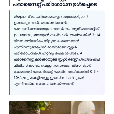
പരാസൈറ്റ് പരിശോധന ഉൾപ്പെടെ
Català
O‘zbekcha
മ്യൂക്കസ് ഡയറിയോടൊപ്പം വരുമ്പോൾ, പനി
Українська
ഉണ്ടാകുമ്പോൾ, യാത്ര/ട്രാവൽ,
ഭക്ഷ്യവിഷബാധയുടെ സമ്പർക്കം, ആന്റിബയോട്ടിക്
አማርኛ
ഉപയോഗം, ഇമ്യൂൺ സപ്രഷൻ, അല്ലെങ്കിൽ 7–14
Kiswahili
ദിവസത്തിലധികം നീളുന്ന ലക്ഷണങ്ങൾ
ភាសាខ្មែរ
എന്നിവയുള്ളപ്പോൾ മാത്രമാണ് സ്റ്റൂൾ
പരിശോധനകൾ ഏറ്റവും ഉപകാരപ്രദം. A
ဗမာစာ
പരാസൈറ്റുകൾക്കായുള്ള സ്റ്റൂൾ ടെസ്റ്റ്
പ്രത്യേകിച്ച്
ไทย
ചികിത്സിക്കാത്ത വെള്ള സമ്പർക്കം, ക്യാമ്പിംഗ്,
Tagalog
ഡേകെയർ കോൺടാക്ട്, യാത്ര, അല്ലെങ്കിൽ 0.5 ×
10⁹/L-നു മുകളിലുള്ള ഈസിനോഫിലുകൾ
Tiếng Việt
എന്നിവയ്ക്ക് ശേഷം പ്രസക്തമാണ്.
Bahasa Melayu
ಕನ್ನಡ
ગુજરાતી
தமிழ்