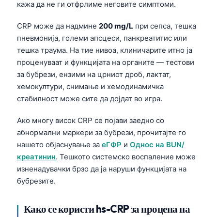
кажа да не ги отфрлиме неговите симптоми.
日本語
Eesti
CRP може да надмине
200 mg/L
при сепса, тешка
Azərbaycan dili
пневмонија, големи апсцеси, панкреатитис или
тешка траума. На тие нивоа, клиничарите итно ја
Bosanski
проценуваат и функцијата на органите — тестови
Svenska
за бубрези, ензими на црниот дроб, лактат,
Српски језик
хемокултури, снимање и хемодинамичка
стабилност може сите да дојдат во игра.
Íslenska
Հայերեն
Ако многу висок CRP се појави заедно со
абнормални маркери за бубрези, прочитајте го
Bahasa Indonesia
нашето објаснување за
еГФР
и
Однос на BUN/
हिन्दी
креатинин
. Тешкото системско воспаление може
Nederlands
изненадувачки брзо да ја наруши функцијата на
бубрезите.
Dansk
Български
Како се користи hs-CRP за процена на
فارسی