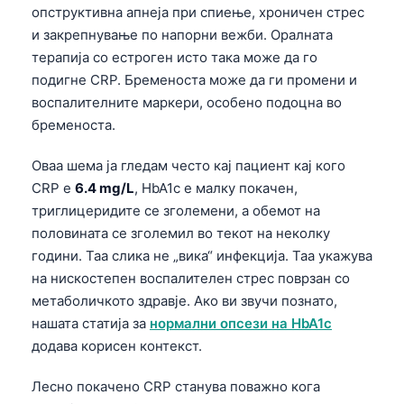
опструктивна апнеја при спиење, хроничен стрес
Frysk
и закрепнување по напорни вежби. Оралната
Esperanto
терапија со естроген исто така може да го
Беларуская мова
подигне CRP. Бременоста може да ги промени и
воспалителните маркери, особено подоцна во
Татар теле
бременоста.
Кыргызча
Оваа шема ја гледам често кај пациент кај кого
ئۇيغۇرچە
CRP е
6.4 mg/L
, HbA1c е малку покачен,
Cebuano
триглицеридите се зголемени, а обемот на
Basa Jawa
половината се зголемил во текот на неколку
години. Таа слика не „вика“ инфекција. Таа укажува
ພາສາລາວ
на нискостепен воспалителен стрес поврзан со
Монгол
метаболичкото здравје. Ако ви звучи познато,
Afrikaans
нашата статија за
нормални опсези на HbA1c
додава корисен контекст.
العربية المغربية
Occitan
Лесно покачено CRP станува поважно кога