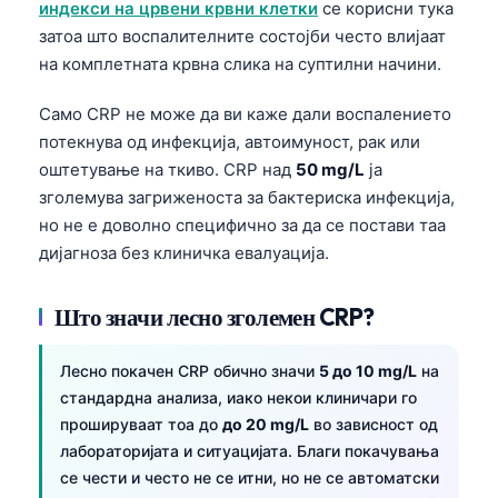
индекси на црвени крвни клетки
се корисни тука
затоа што воспалителните состојби често влијаат
на комплетната крвна слика на суптилни начини.
Само CRP не може да ви каже дали воспалението
потекнува од инфекција, автоимуност, рак или
оштетување на ткиво. CRP над
50 mg/L
ја
зголемува загриженоста за бактериска инфекција,
но не е доволно специфично за да се постави таа
дијагноза без клиничка евалуација.
Што значи лесно зголемен CRP?
Лесно покачен CRP обично значи
5 до 10 mg/L
на
стандардна анализа, иако некои клиничари го
прошируваат тоа до
до 20 mg/L
во зависност од
лабораторијата и ситуацијата. Благи покачувања
се чести и често не се итни, но не се автоматски