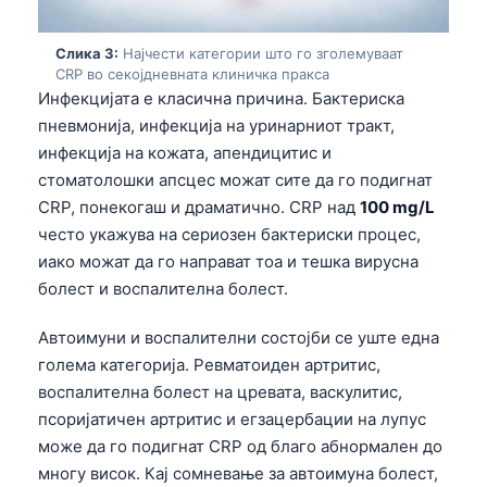
Слика 3:
Најчести категории што го зголемуваат
CRP во секојдневната клиничка пракса
Инфекцијата е класична причина. Бактериска
пневмонија, инфекција на уринарниот тракт,
инфекција на кожата, апендицитис и
стоматолошки апсцес можат сите да го подигнат
CRP, понекогаш и драматично. CRP над
100 mg/L
често укажува на сериозен бактериски процес,
иако можат да го направат тоа и тешка вирусна
болест и воспалителна болест.
Автоимуни и воспалителни состојби се уште една
голема категорија. Ревматоиден артритис,
воспалителна болест на цревата, васкулитис,
псоријатичен артритис и егзацербации на лупус
може да го подигнат CRP од благо абнормален до
многу висок. Кај сомневање за автоимуна болест,