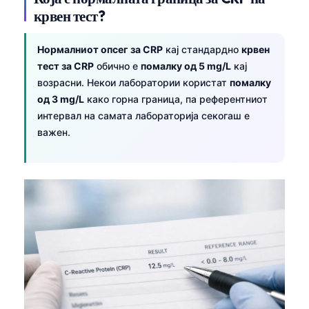
крвен тест?
Нормалниот опсег за CRP
кај стандардно
крвен
тест за CRP
обично е
помалку од 5 mg/L
кај
возрасни. Некои лаборатории користат
помалку
од 3 mg/L
како горна граница, па референтниот
интервал на самата лабораторија секогаш е
важен.