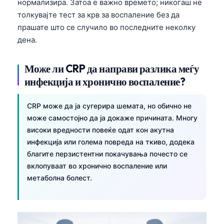
нормализира. Затоа е важно времето; никогаш не
толкувајте тест за крв за воспаление без да
прашате што се случило во последните неколку
дена.
Може ли CRP да направи разлика меѓу
инфекција и хронично воспаление?
CRP може да ја сугерира шемата, но обично не
може самостојно да ја докаже причината. Многу
високи вредности повеќе одат кон акутна
инфекција или голема повреда на ткиво, додека
благите перзистентни покачувања почесто се
вклопуваат во хронично воспаление или
метаболна болест.