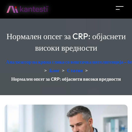
Нормален опсег за CRP: објаснети
високи вредности
Анализатор на крвна слика со вештачка интелигенција - б
>
Блог
>
Статии
>
Нормален опсег за CRP: објаснети високи вредности