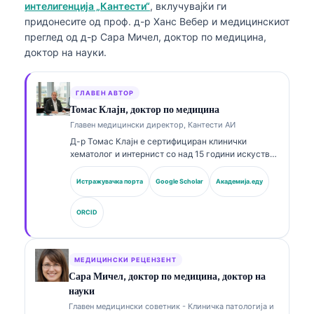
интелигенција „Кантести“
, вклучувајќи ги
придонесите од проф. д-р Ханс Вебер и медицинскиот
преглед од д-р Сара Мичел, доктор по медицина,
доктор на науки.
ГЛАВЕН АВТОР
Томас Клајн, доктор по медицина
Главен медицински директор, Кантести АИ
Д-р Томас Клајн е сертифициран клинички
хематолог и интернист со над 15 години искуство
во лабораториска медицина и клиничка анализа
потпомогната со ВИ. Како главен медицински
Истражувачка порта
Google Scholar
Академија.еду
директор во Kantesti AI, тој обезбедува клинички
надзор над медицинската точност на
ORCID
сопственичката невронска мрежа. Д-р Клајн има
објавено обемно на теми поврзани со
интерпретација на биомаркери и лабораториска
дијагностика во рамките на лабораториската
МЕДИЦИНСКИ РЕЦЕНЗЕНТ
медицина.
Сара Мичел, доктор по медицина, доктор на
науки
Главен медицински советник - Клиничка патологија и