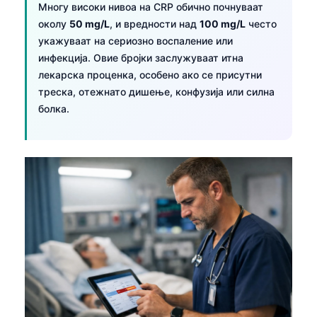
Многу високи нивоа на CRP обично почнуваат
O‘zbekcha
околу
50 mg/L
, и вредности над
100 mg/L
често
Українська
укажуваат на сериозно воспаление или
አማርኛ
инфекција. Овие бројки заслужуваат итна
лекарска проценка, особено ако се присутни
Kiswahili
треска, отежнато дишење, конфузија или силна
ភាសាខ្មែរ
болка.
ဗမာစာ
ไทย
Tagalog
Tiếng Việt
Bahasa Melayu
മലയാളം
ಕನ್ನಡ
ગુજરાતી
தமிழ்