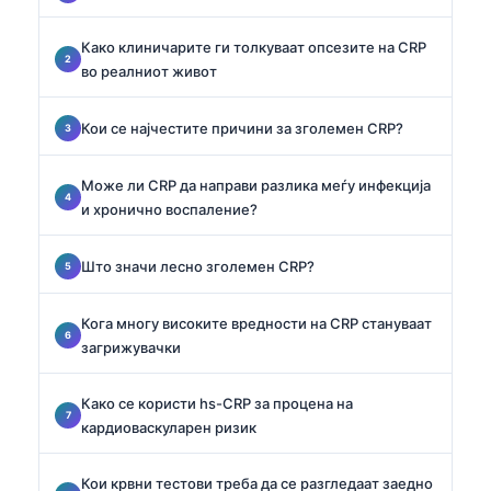
Како клиничарите ги толкуваат опсезите на CRP
во реалниот живот
Кои се најчестите причини за зголемен CRP?
Може ли CRP да направи разлика меѓу инфекција
и хронично воспаление?
Што значи лесно зголемен CRP?
Кога многу високите вредности на CRP стануваат
загрижувачки
Како се користи hs-CRP за процена на
кардиоваскуларен ризик
Кои крвни тестови треба да се разгледаат заедно