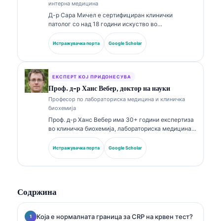
интерна медицина
Д-р Сара Мичел е сертифициран клинички
патолог со над 18 години искуство во
лабораториска медицина и дијагностичка
анализа. Има специјализирани сертификати во
Истражувачка порта
Google Scholar
клиничка хемија и има објавено обемно за панели
со биомаркери и лабораториска анализа во
клиничката пракса.
ЕКСПЕРТ КОЈ ПРИДОНЕСУВА
Проф. д-р Ханс Вебер, доктор на науки
Професор по лабораториска медицина и клиничка
биохемија
Проф. д-р Ханс Вебер има 30+ години експертиза
во клиничка биохемија, лабораториска медицина и
истражување на биомаркери. Поранешен
претседател на Германското друштво за клиничка
Истражувачка порта
Google Scholar
хемија, тој се специјализира за анализа на
дијагностички панели, стандардизација на
биомаркери и лабораториска медицина
потпомогната со вештачка интелигенција.
Содржина
Која е нормалната граница за CRP на крвен тест?