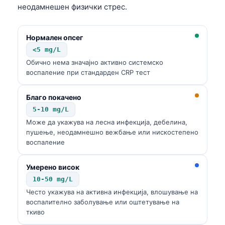
неодамнешен физички стрес.
Нормален опсег
<5 mg/L
Обично нема значајно активно системско
воспаление при стандардeн CRP тест
Благо покачено
5-10 mg/L
Може да укажува на лесна инфекција, дебелина,
пушење, неодамнешно вежбање или нискостепено
воспаление
Умерено висок
10-50 mg/L
Често укажува на активна инфекција, влошување на
воспалително заболување или оштетување на
ткиво