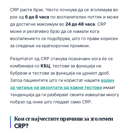
CRP расте брзо. Често почнува да се зголемува во
рок од
6 до 8 часа
по воспалителен поттик и може
да достигне максимум во
24 до 48 часа
. CRP
може и релативно брзо да се намали кога
воспалението се подобрува, што го прави корисен
за следење на краткорочни промени.
Резултатот од CRP станува позначаен кога ќе се
комбинира со
КБЦ
, тестови за функција на
бубрези и тестови за функција на црниот дроб.
Затоа пациентите што ги користат нашите
водич
за читање на резултати од крвни тестови
имаат
тенденција да ги разбираат своите извештаи многу
побрзо од оние што гледаат само CRP.
Кои се најчестите причини за зголемен
CRP?