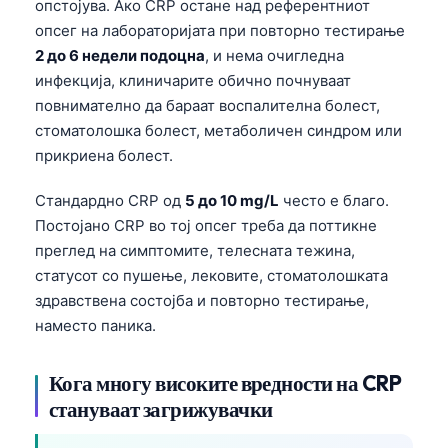
Gàidhlig
опстојува. Ако CRP остане над референтниот
опсег на лабораторијата при повторно тестирање
Euskara
2 до 6 недели подоцна
, и нема очигледна
Latviešu valoda
инфекција, клиничарите обично почнуваат
Galego
повнимателно да бараат воспалителна болест,
стоматолошка болест, метаболичен синдром или
অসমীয়া
прикриена болест.
සිංහල
سنڌي
Стандардно CRP од
5 до 10 mg/L
често е благо.
Постојано CRP во тој опсег треба да поттикне
پښتو
преглед на симптомите, телесната тежина,
статусот со пушење, лековите, стоматолошката
Slovenčina
здравствена состојба и повторно тестирање,
наместо паника.
Hrvatski
Suomi
Кога многу високите вредности на CRP
Қазақ тілі
стануваат загрижувачки
Català