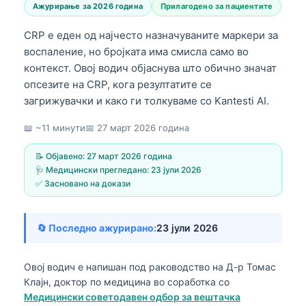
Ажурирање за 2026 година
Прилагодено за пациентите
CRP е еден од најчесто назначуваните маркери за
воспаление, но бројката има смисла само во
контекст. Овој водич објаснува што обично значат
опсезите на CRP, кога резултатите се
загрижувачки и како ги толкуваме со Kantesti AI.
📖 ~11 минути
📅
27 март 2026 година
📝 Објавено:
27 март 2026 година
🩺 Медицински прегледано:
23 јули 2026
✅ Засновано на докази
🔄 Последно ажурирано:
23 јули 2026
Овој водич е напишан под раководство на
Д-р Томас
Клајн, доктор по медицина
во соработка со
Медицински советодавен одбор за вештачка