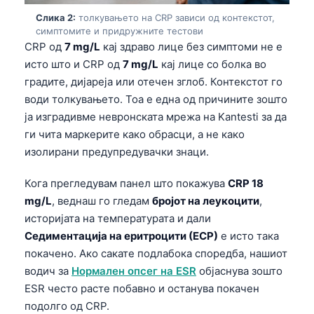
Слика 2:
толкувањето на CRP зависи од контекстот,
симптомите и придружните тестови
CRP од
7 mg/L
кај здраво лице без симптоми не е
исто што и CRP од
7 mg/L
кај лице со болка во
градите, дијареја или отечен зглоб. Контекстот го
води толкувањето. Тоа е една од причините зошто
ја изградивме невронската мрежа на Kantesti за да
ги чита маркерите како обрасци, а не како
изолирани предупредувачки знаци.
Кога прегледувам панел што покажува
CRP 18
mg/L
, веднаш го гледам
бројот на леукоцити
,
историјата на температурата и дали
Седиментација на еритроцити (ЕСР)
е исто така
покачено. Ако сакате подлабока споредба, нашиот
водич за
Нормален опсег на ESR
објаснува зошто
ESR често расте побавно и останува покачен
подолго од CRP.