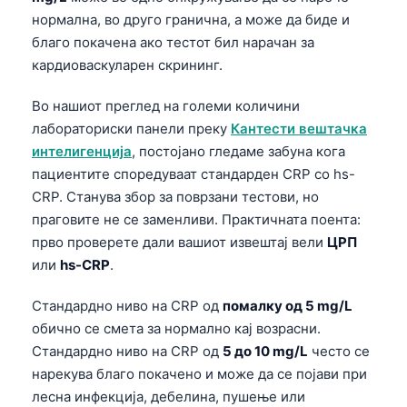
нормална, во друго гранична, а може да биде и
благо покачена ако тестот бил нарачан за
кардиоваскуларен скрининг.
Во нашиот преглед на големи количини
лабораториски панели преку
Кантести вештачка
интелигенција
, постојано гледаме забуна кога
пациентите споредуваат стандардeн CRP со hs-
CRP. Станува збор за поврзани тестови, но
праговите не се заменливи. Практичната поента:
прво проверете дали вашиот извештај вели
ЦРП
или
hs-CRP
.
Стандардно ниво на CRP од
помалку од 5 mg/L
обично се смета за нормално кај возрасни.
Стандардно ниво на CRP од
5 до 10 mg/L
често се
нарекува благо покачено и може да се појави при
лесна инфекција, дебелина, пушење или