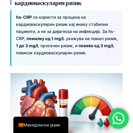
кардиоваскуларен ризик
简体中文
Română
hs-CRP
се користи за процена на
кардиоваскуларен ризик кај инаку стабилни
Türkçe
пациенти, а не за дијагноза на инфекција. За hs-
Ελληνικά
CRP,
помалку од 1 mg/L
укажува на помал ризик,
1 до 3 mg/L
просечен ризик, и
повеќе од 3 mg/L
Português
повисок кардиоваскуларен ризик.
Español
Italiano
עִבְרִית
Français
العربية
Deutsch
English
Македонски јазик