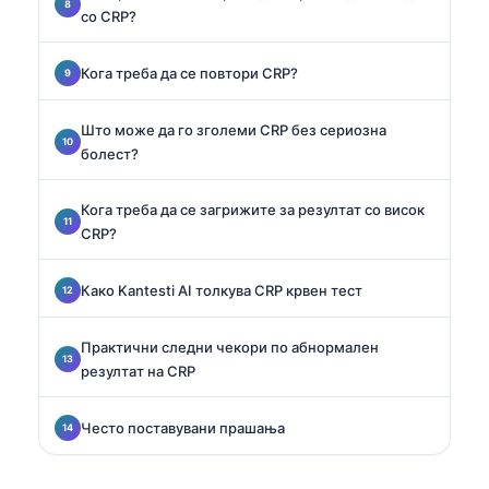
со CRP?
Кога треба да се повтори CRP?
Што може да го зголеми CRP без сериозна
болест?
Кога треба да се загрижите за резултат со висок
CRP?
Како Kantesti AI толкува CRP крвен тест
Практични следни чекори по абнормален
резултат на CRP
Често поставувани прашања