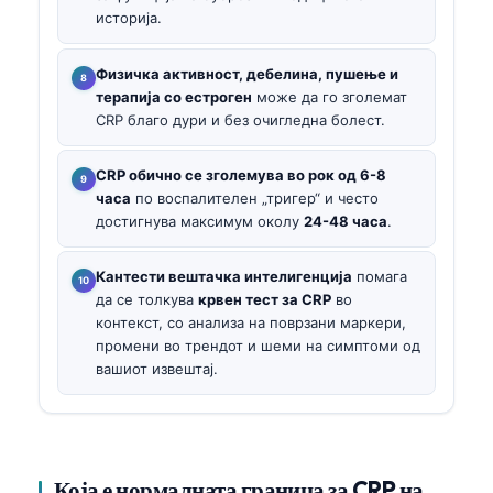
историја.
Физичка активност, дебелина, пушење и
терапија со естроген
може да го зголемат
CRP благо дури и без очигледна болест.
CRP обично се зголемува во рок од 6-8
часа
по воспалителен „тригер“ и често
достигнува максимум околу
24-48 часа
.
Кантести вештачка интелигенција
помага
да се толкува
крвен тест за CRP
во
контекст, со анализа на поврзани маркери,
промени во трендот и шеми на симптоми од
вашиот извештај.
Која е нормалната граница за CRP на