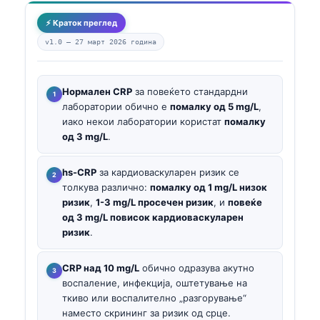
⚡ Краток преглед
v1.0 —
27 март 2026 година
Нормален CRP
за повеќето стандардни
лаборатории обично е
помалку од 5 mg/L
,
иако некои лаборатории користат
помалку
од 3 mg/L
.
hs-CRP
за кардиоваскуларен ризик се
толкува различно:
помалку од 1 mg/L низок
ризик
,
1-3 mg/L просечен ризик
, и
повеќе
од 3 mg/L повисок кардиоваскуларен
ризик
.
CRP над 10 mg/L
обично одразува акутно
воспаление, инфекција, оштетување на
ткиво или воспалително „разгорување“
наместо скрининг за ризик од срце.