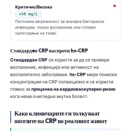
Критично/Високо
>50 mg/L
Поголема загриженост за значајна бактериска
инфекција, тешко воспаление или големо
оштетување на ткиво
Стандардeн CRP наспроти hs-CRP
Стандардeн CRP
се користи за да се провери
воспаление, инфекција или активност на
воспалително заболување.
hs-CRP
мери пониски
концентрации на CRP попрецизно и се користи
главно за
проценка на кардиоваскуларен ризик
кога нема очигледна акутна болест.
Како клиничарите ги толкуваат
опсезите на CRP во реалниот живот