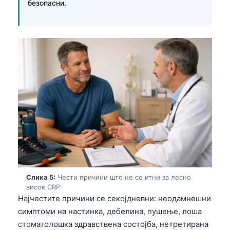
безопасни.
Слика 5:
Чести причини што не се итни за лесно
висок CRP
Најчестите причини се секојдневни: неодамнешни
Norsk bokmål
симптоми на настинка, дебелина, пушење, лоша
Ślōnskŏ gŏdka
стоматолошка здравствена состојба, нетретирана