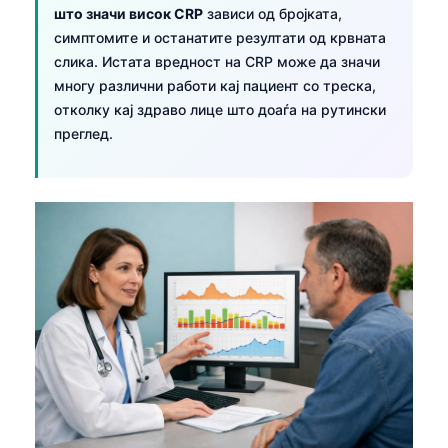
што значи висок CRP
зависи од бројката,
симптомите и останатите резултати од крвната
слика. Истата вредност на CRP може да значи
многу различни работи кај пациент со треска,
отколку кај здраво лице што доаѓа на рутински
преглед.