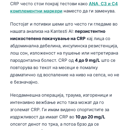
CRP често стои покрај тестови како
ANA, C3 и C4
комплементни маркери
наместо да ги заменува.
Постојат и потивки шеми што често ги гледаме во
нашата анализа на Kantesti AI:
перзистентно
нискостепено покачување на CRP
кај лица со
абдоминална дебелина, инсулинска резистенција,
лош сон, изложеност на пушење или нетретирана
пародонтална болест. CRP од
4 до 9 mg/L
што се
повторува во текот на месеци е помалку
драматично од воспаление на ниво на сепса, но не
е безначајно.
Неодамнешна операција, траума, изгореници и
интензивно вежбање исто така можат да го
зголемат CRP. Ги имам видено спортистите за
издржливост да имаат CRP во
10 до 20 mg/L
опсегот денот по трка, а потоа брзо да се