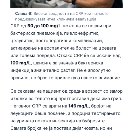
తెలుగు
Слика 6:
Високи вредности на CRP кои најчесто
मराठी
предизвикуваат итна клиничка евалуација
CRP од
50 до 100 mg/L
може да се појави при
اردو
бактериска пневмонија, пиелонефритис,
বাংলা
целулитис, постоперативни компликации,
активирање на воспалителна болест на цревата
Shqip
или голема повреда. Откако CRP ќе се искачи над
Magyar
100 mg/L
, шансите за значајна бактериска
Slovenščina
инфекција значително растат. Не е апсолутно
한국어
правило, но брзо го привлекува нашето внимание.
Polski
Се сеќавам на пациент од средна возраст со замор
Lietuvių kalba
и болки во телото кој претпоставил дека има грип.
Неговиот CRP се врати на
146 mg/L
, бројот на
Русский
леукоцити беше покачен, а подоцна тестирањето
ქართული
на урината покажа инфекција на бубрезите.
Čeština
Самата бројка не ја постави дијагнозата, но ни