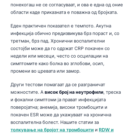
понекогаш не се согласуваат, и ова е една од оние
области каде приказната е поважна од бројката.
Еден практичен показател е темпото. Акутна
инфекција обично предизвикува брз пораст и, со
третман, брз пад. Хронични воспалителни
состојби може да го одржат CRP покачен со
недели или месеци, често со осцилации на
симптомите како болка во зглобови, осип,
промени во цревата или замор.
Други тестови помагаат да се разграничат
можностите. A
висок број на неутрофили
, треска
и фокални симптоми ја прават инфекцијата
поверојатна; анемија, високи тромбоцити и
покачен ESR може да укажуваат на хронична
воспалителна болест. Нашите статии за
толкување на бројот на тромбоцити
и
RDW и