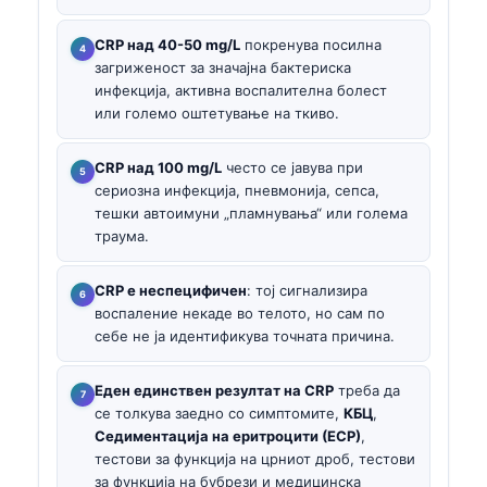
CRP над 40-50 mg/L
покренува посилна
загриженост за значајна бактериска
инфекција, активна воспалителна болест
или големо оштетување на ткиво.
CRP над 100 mg/L
често се јавува при
сериозна инфекција, пневмонија, сепса,
тешки автоимуни „пламнувања“ или голема
траума.
CRP е неспецифичен
: тој сигнализира
воспаление некаде во телото, но сам по
себе не ја идентификува точната причина.
Еден единствен резултат на CRP
треба да
се толкува заедно со симптомите,
КБЦ
,
Седиментација на еритроцити (ЕСР)
,
тестови за функција на црниот дроб, тестови
за функција на бубрези и медицинска