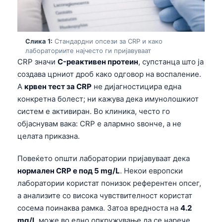
Слика 1:
Стандардни опсези за CRP и како
лабораториите најчесто ги пријавуваат
CRP значи
C-реактивен протеин
, супстанца што ја
создава црниот дроб како одговор на воспаление.
A
крвен тест за CRP
не дијагностицира една
конкретна болест; ни кажува дека имунолошкиот
систем е активиран. Во клиника, често го
објаснувам вака: CRP е алармно ѕвонче, а не
целата приказна.
Повеќето општи лаборатории пријавуваат дека
нормален CRP е под 5 mg/L
. Некои европски
лаборатории користат понизок референтен опсег,
а анализите со висока чувствителност користат
сосема поинаква рамка. Затоа вредноста на
4.2
mg/L
може во едно опкружување да се нарече