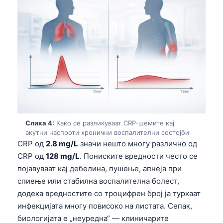
Слика 4:
Како се разликуваат CRP-шемите кај
акутни наспроти хронични воспалителни состојби
CRP од
2.8 mg/L
значи нешто многу различно од
CRP од
128 mg/L
. Пониските вредности често се
појавуваат кај дебелина, пушење, апнеја при
спиење или стабилна воспалителна болест,
додека вредностите со троцифрен број ја туркаат
инфекцијата многу повисоко на листата. Сепак,
биологијата е „неуредна“ — клиничарите