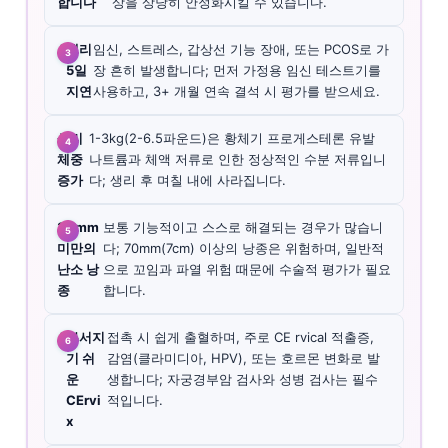
합니다
상을 상당히 안정화시킬 수 있습니다.
A
생리
임신, 스트레스, 갑상선 기능 장애, 또는 PCOS로 가
5일
장 흔히 발생합니다; 먼저 가정용 임신 테스트기를
지연
사용하고, 3+ 개월 연속 결석 시 평가를 받으세요.
생리
1-3kg(2-6.5파운드)은 황체기 프로게스테론 유발
체중
나트륨과 체액 저류로 인한 정상적인 수분 저류입니
증가
다; 생리 후 며칠 내에 사라집니다.
30mm
보통 기능적이고 스스로 해결되는 경우가 많습니
미만의
다; 70mm(7cm) 이상의 낭종은 위험하며, 일반적
난소 낭
으로 꼬임과 파열 위험 때문에 수술적 평가가 필요
종
합니다.
A
부서지
접촉 시 쉽게 출혈하며, 주로 CE rvical 적출증,
기 쉬
감염(클라미디아, HPV), 또는 호르몬 변화로 발
운
생합니다; 자궁경부암 검사와 성병 검사는 필수
CErvi
적입니다.
x