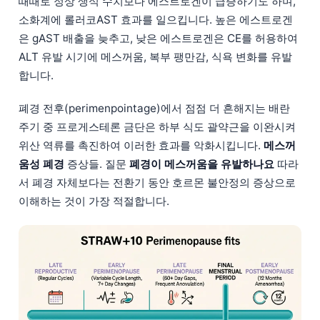
때때로 정상 생식 수치보다 에스트로겐이 급증하기도 하며,
소화계에 롤러코AST 효과를 일으킵니다. 높은 에스트로겐
은 gAST 배출을 늦추고, 낮은 에스트로겐은 CE를 허용하여
ALT 유발 시기에 메스꺼움, 복부 팽만감, 식욕 변화를 유발
합니다.
폐경 전후(perimenpointage)에서 점점 더 흔해지는 배란
주기 중 프로게스테론 금단은 하부 식도 괄약근을 이완시켜
위산 역류를 촉진하여 이러한 효과를 악화시킵니다.
메스꺼
움성 폐경
증상들. 질문
폐경이 메스꺼움을 유발하나요
따라
서 폐경 자체보다는 전환기 동안 호르몬 불안정의 증상으로
이해하는 것이 가장 적절합니다.