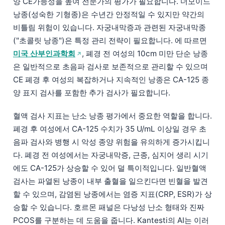
양 CE가능성을 높여 전문가의 평가가 필요합니다. 더모이드
Català
낭종(성숙한 기형종)은 수년간 안정적일 수 있지만 약간의
O‘zbekcha
비틀림 위험이 있습니다. 자궁내막증과 관련된 자궁내막종
("초콜릿 낭종")은 특정 관리 전략이 필요합니다. 에 따르면
Українська
미국 산부인과학회
, 폐경 전 여성의 10cm 미만 단순 낭종
አማርኛ
은 일반적으로 초음파 검사로 보존적으로 관리할 수 있으며
Kiswahili
CE 폐경 후 여성의 복잡하거나 지속적인 낭종은 CA-125 종
ភាសាខ្មែរ
양 표지 검사를 포함한 추가 검사가 필요합니다.
ဗမာစာ
혈액 검사 지표는 난소 낭종 평가에서 중요한 역할을 합니다.
ไทย
폐경 후 여성에서 CA-125 수치가 35 U/mL 이상일 경우 초
Tagalog
음파 검사와 병행 시 악성 종양 위험을 유의하게 증가시킵니
다. 폐경 전 여성에서는 자궁내막증, 근종, 심지어 생리 시기
Tiếng Việt
에도 CA-125가 상승할 수 있어 덜 특이적입니다. 일반혈액
Bahasa Melayu
검사는 파열된 낭종이 내부 출혈을 일으킨다면 빈혈을 발견
മലയാളം
할 수 있으며, 감염된 낭종에서는 염증 지표(CRP, ESR)가 상
ಕನ್ನಡ
승할 수 있습니다. 호르몬 패널은 다낭성 난소 형태와 진짜
PCOS를 구분하는 데 도움을 줍니다. Kantesti의 AI는 이러
ગુજરાતી