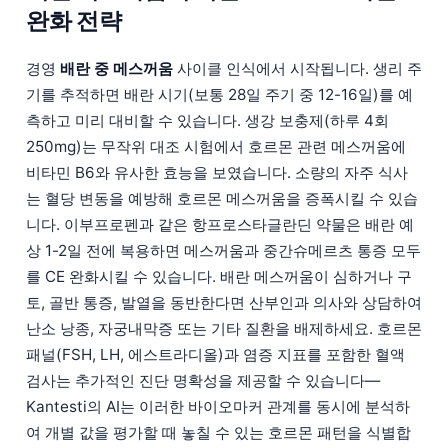
완화 전략
경영
배란 중 메스꺼움
사이클 인식에서 시작됩니다. 생리 주
기를 추적하면 배란 시기(보통 28일 주기 중 12-16일)를 예
측하고 미리 대비할 수 있습니다. 생강 보충제(하루 4회
250mg)는 무작위 대조 시험에서 호르몬 관련 메스꺼움에
비타민 B6와 유사한 효능을 보였습니다. 소량의 자주 식사
는 혈당 변동을 예방해 호르몬 메스꺼움을 증폭시킬 수 있습
니다. 이부프로펜과 같은 항프로스타글란딘 약물은 배란 예
상 1-2일 전에 복용하면 메스꺼움과 중간슈메르츠 통증 모두
를 CE 완화시킬 수 있습니다. 배란 메스꺼움이 심하거나 구
토, 골반 통증, 발열을 동반한다면 산부인과 의사와 상담하여
난소 낭종, 자궁내막증 또는 기타 질환을 배제하세요. 호르몬
패널(FSH, LH, 에스트라디올)과 염증 지표를 포함한 혈액
검사는 추가적인 진단 명확성을 제공할 수 있습니다—
Kantesti의 AI는 이러한 바이오마커 관계를 동시에 분석하
여 개별 값을 평가할 때 놓칠 수 있는 호르몬 패턴을 식별합