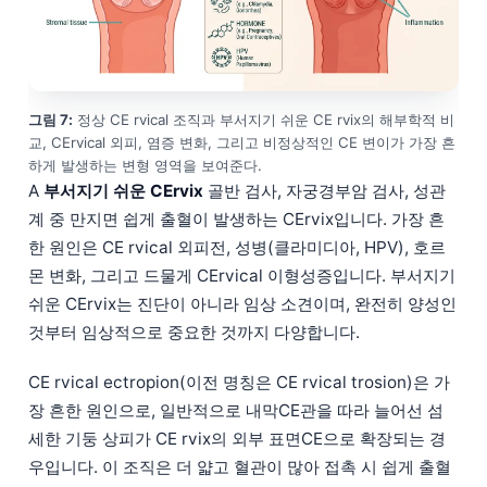
日本語
Eesti
Azərbaycan dili
Bosanski
그림 7:
정상 CE rvical 조직과 부서지기 쉬운 CE rvix의 해부학적 비
교, CErvical 외피, 염증 변화, 그리고 비정상적인 CE 변이가 가장 흔
Svenska
하게 발생하는 변형 영역을 보여준다.
A
부서지기 쉬운 CErvix
골반 검사, 자궁경부암 검사, 성관
Српски језик
계 중 만지면 쉽게 출혈이 발생하는 CErvix입니다. 가장 흔
Íslenska
한 원인은 CE rvical 외피전, 성병(클라미디아, HPV), 호르
Հայերեն
몬 변화, 그리고 드물게 CErvical 이형성증입니다. 부서지기
Bahasa Indonesia
쉬운 CErvix는 진단이 아니라 임상 소견이며, 완전히 양성인
것부터 임상적으로 중요한 것까지 다양합니다.
हिन्दी
Nederlands
CE rvical ectropion(이전 명칭은 CE rvical trosion)은 가
Dansk
장 흔한 원인으로, 일반적으로 내막CE관을 따라 늘어선 섬
세한 기둥 상피가 CE rvix의 외부 표면CE으로 확장되는 경
Български
우입니다. 이 조직은 더 얇고 혈관이 많아 접촉 시 쉽게 출혈
فارسی