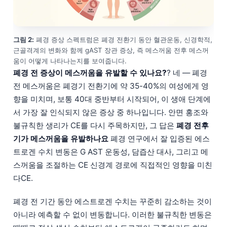
그림 2:
폐경 증상 스펙트럼은 폐경 전환기 동안 혈관운동, 신경학적,
근골격계의 변화와 함께 gAST 장관 증상, 즉 메스꺼움 전후 메스꺼
움이 어떻게 나타나는지를 보여줍니다.
폐경 전 증상이 메스꺼움을 유발할 수 있나요?
? 네 — 폐경
전 메스꺼움은 폐경기 전환기에 약 35-40%의 여성에게 영
향을 미치며, 보통 40대 중반부터 시작되어, 이 생애 단계에
서 가장 잘 인식되지 않은 증상 중 하나입니다. 안면 홍조와
불규칙한 생리가 CE를 다시 주목하지만, 그 답은
폐경 전후
기가 메스꺼움을 유발하나요
폐경 연구에서 잘 입증된 에스
트로겐 수치 변동은 G AST 운동성, 담즙산 대사, 그리고 메
스꺼움을 조절하는 CE 신경계 경로에 직접적인 영향을 미친
다CE.
폐경 전 기간 동안 에스트로겐 수치는 꾸준히 감소하는 것이
아니라 예측할 수 없이 변동합니다. 이러한 불규칙한 변동은