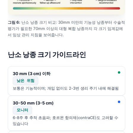
Frysk
Esperanto
그림 6:
난소 낭종 크기 비교: 30mm 미만의 기능성 낭종부터 수술적
Беларуская мова
평가가 필요한 70mm 이상의 대형 복합 낭종까지 각 크기 임계값에
서 임상 관리 지침을 보여줍니다.
Татар теле
Кыргызча
난소 낭종 크기 가이드라인
ئۇيغۇرچە
Cebuano
30 mm (3 cm) 이하
Basa Jawa
낮은 위험
ພາສາລາວ
보통은 기능적이며; 개입 없이도 2-3번 생리 주기 내에 해결됨
Монгол
30-50 mm (3-5 cm)
Afrikaans
모니터
العربية المغربية
6-8주 후 추적 초음파; 호르몬 항의제(contraCE)도 고려할 수
Occitan
있습니다