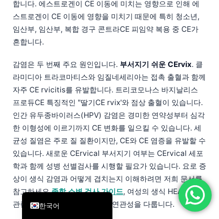
합니다. 에스트로겐이 CE 이동에 미치는 영향으로 인해 에
简体中文
스트로겐이 CE 이동에 영향을 미치기 때문에 특히 청소년,
Română
임산부, 임산부, 복합 경구 콘트라CE 피임약 복용 중 CE가
흔합니다.
Türkçe
Ελληνικά
감염은 두 번째 주요 원인입니다.
부서지기 쉬운 CErvix
. 클
Português
라미디아 트라코마티스와 임질네세리아는 접촉 출혈과 함께
자주 CE rvicitis를 유발합니다. 트리코모나스 바지날리스
Español
프로듀CE 특징적인 "딸기CE rvix'와 점상 출혈이 있습니다.
Italiano
인간 유두종바이러스(HPV) 감염은 경미한 연약성부터 심각
עִבְרִית
한 이형성에 이르기까지 CE 변화를 일으킬 수 있습니다. 세
균성 질염은 주로 질 질환이지만, CE와 CE 염증을 유발할 수
Français
있습니다. 새로운 CErvical 부서지기 여부는 CErvical 세포
العربية
학과 함께 성병 선별검사를 시행할 필요가 있습니다. 요로 증
Deutsch
상이 생식 감염과 어떻게 겹치는지 이해하려면 저희 문서를
English
참고하세요
종합 소변 검사 가이드
, 여성의 생식 HEALT와
관련된 요로감염(UTI) 및 감염 연관성을 다룹니다.
한국어