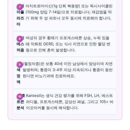
유레
아지트로마이신(1g 단회 복용량) 또는 독시사이클린
아플
(100mg 양입 7-14일)으로 치료됩니다; 재감염을 막
라즈
기 위해 두 성 파트너 모두 동시에 치료해야 합니다.
마
야간
여성의 경우 황체기 프로게스테론 상승, 누워 있을
메스
때 악화된 GERD, 또는 식사 지연으로 인한 혈당 변
꺼움
동으로 인해 흔히 발생합니다.
갈
(혈정자증)은 보통 40세 미만 남성에서 양성이며 자연
색
발생하며; 통증이 3-4주 이상 지속되거나 통증이 동반
정
된다면 비뇨기과에 진료하세요.
액
AI 호
Kantesti는 생식 건강 평가를 위해 FSH, LH, 에스트
르몬
라디올, 프로게스테론, 갑상선 패널, 그리고 105+ 바
분석
이오마커를 동시에 해석합니다.