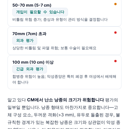
Gàidhlig
50-70 mm (5-7 cm)
Euskara
개입이 필요할 수 있습니다
Македонски јазик
비틀림 위험 증가; 증상과 유형이 관리 방식을 결정합니다
Latviešu valoda
70mm (7cm) 초과
Galego
외과 평가
অসমীয়া
상당한 비틀림 및 파열 위험; 보통 수술이 필요해요
සිංහල
100 mm (10 cm) 이상
سنڌي
긴급 외과 평가
پښتو
합병증 위험이 높음; 악성종양은 특히 폐경 후 여성에서 배제해
야 합니다
Slovenčina
알고 있다
CM에서 난소 낭종의 크기가 위험합니다
평가의
Hrvatski
일부일 뿐입니다. 낭종 형태도 마찬가지로 중요합니다—고
Suomi
체 구성 요소, 두꺼운 격화(>3 mm), 유두로 돌출된 경우, 불
규칙한 경계가 있는 복잡한 낭종은 크기와 상관없이 악성 종
Қазақ тілі