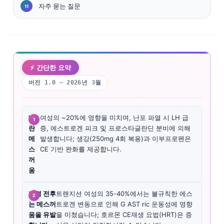
자주 묻는 질문
⚡ 간단한 요약
버전 1.0 — 2026년 3월
배
여성의 ~20%에 영향을 미치며, 난포 파열 시 LH 급
란
증, 에스트로겐 피크 및 프로스타글란딘 분비에 의해
메
발생합니다; 생강(250mg 4회 복용)과 이부프로펜은
스
CE 기반 완화를 제공합니다.
꺼
움
폐경 전후
트랜지션 여성의 35-40%에서는 불규칙한 에스
는 메스꺼
트로겐 변동으로 인해 G AST ric 운동성에 영향
움을 유발
을 미쳤습니다; 호르몬 CE재생 요법(HRT)은 증