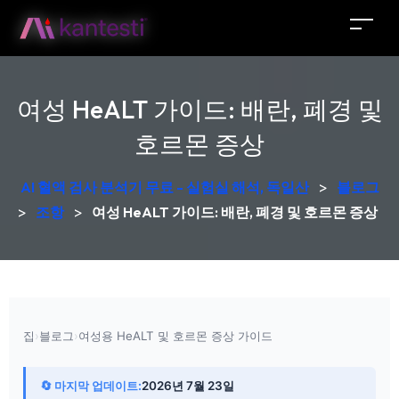
여성 HeALT 가이드: 배란, 폐경 및
호르몬 증상
AI 혈액 검사 분석기 무료 - 실험실 해석, 독일산
>
블로그
>
조항
>
여성 HeALT 가이드: 배란, 폐경 및 호르몬 증상
집
›
블로그
›
여성용 HeALT 및 호르몬 증상 가이드
🔄 마지막 업데이트:
2026년 7월 23일