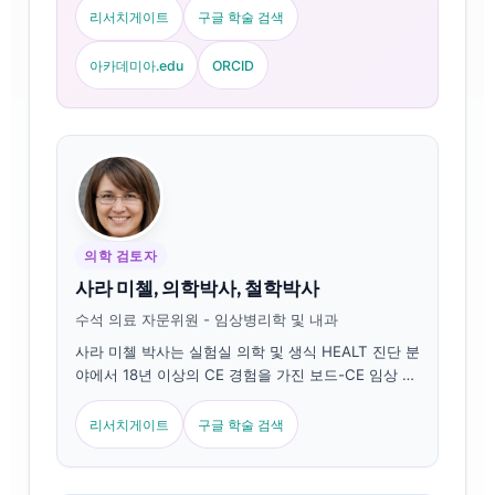
의 최고 의료 책임자(CMO)로서 그는 독자적 신경망
리서치게이트
구글 학술 검색
의 의학적 정확성에 대한 임상적 감독을 제공합니다.
Klein 박사는 호르몬 바이오마커 해석과 여성 건강 패
아카데미아.edu
ORCID
널 분석에 관한 실험실 의학 주제로 광범위하게 출판
해 왔습니다.
의학 검토자
사라 미첼, 의학박사, 철학박사
수석 의료 자문위원 - 임상병리학 및 내과
사라 미첼 박사는 실험실 의학 및 생식 HEALT 진단 분
야에서 18년 이상의 CE 경험을 가진 보드-CE 임상 병
리학자입니다. 임상 화학 분야에서 특ALT CE 연구를
보유하고 있으며, 호르몬 바이오마커 패널과 임상 실
리서치게이트
구글 학술 검색
무에서의 산부인과 실험실 분석에 대해 광범위하게 논
문을 발표했습니다CE.