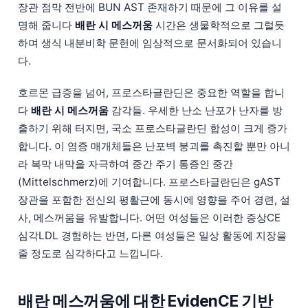
장관 점막 전반에 BUN AST 존재하기 때문에 그 이유를 설
명해 줍니다
배란 시 메스꺼움
시간은 생물학적으로 그럴듯
하며 생식 내분비학 문헌에 임상적으로 문서화되어 있습니
다.
호르몬 급증을 넘어, 프로스타글란딘은 중요한 역할을 합니
다
배란 시 메스꺼움
감각들. 우세한 난소 난포가 난자를 방
출하기 위해 터지면, 국소 프로스타글란딘 합성이 크게 증가
합니다. 이 염증 매개체들은 난포벽 붕괴를 촉진할 뿐만 아니
라 복막 내막을 자극하여 중간 주기 통증인 중간
(Mittelschmerz)에 기여합니다. 프로스타글란딘은 gAST
장관을 포함한 전신의 평활근에 동시에 영향을 주어 경련, 설
사, 메스꺼움을 유발합니다. 어떤 여성들은 이러한 증상CE
심각LDL 경험하는 반면, 다른 여성들은 일상 활동에 지장을
줄 정도로 심각하다고 느낍니다.
배란 메스꺼움에 대한 EvidenCE 기반