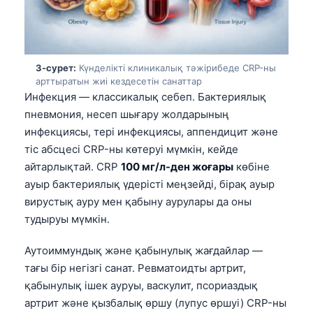
3-сурет:
Күнделікті клиникалық тәжірибеде CRP-ны
арттыратын жиі кездесетін санаттар
Инфекция — классикалық себеп. Бактериялық
пневмония, несеп шығару жолдарының
инфекциясы, тері инфекциясы, аппендицит және
тіс абсцесі CRP-ны көтеруі мүмкін, кейде
айтарлықтай. CRP
100 мг/л-ден жоғары
көбіне
ауыр бактериялық үдерісті меңзейді, бірақ ауыр
вирустық ауру мен қабыну аурулары да оны
тудыруы мүмкін.
Аутоиммундық және қабынулық жағдайлар —
тағы бір негізгі санат. Ревматоидты артрит,
қабынулық ішек ауруы, васкулит, псориаздық
артрит және қызбалық өршу (лупус өршуі) CRP-ны