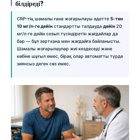
білдіреді?
CRP-тің шамалы ғана жоғарылауы әдетте
5-тен
10 мг/л-ге дейін
стандартты талдауда
дейін
20
мг/л-ге дейін созып түсіндіретін жағдайлар да
бар — бұл зертхана мен жағдайға байланысты.
Шамалы жоғарылаулар жиі кездеседі және
көбіне шұғыл емес, бірақ олар автоматты түрде
зиянсыз деген сөз емес.
Norsk bokmål
Ślōnskŏ gŏdka