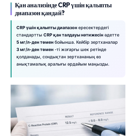
Қан анализінде CRP үшін қалыпты
диапазон қандай?
CRP үшін қалыпты диапазон
ересектердегі
стандартты
CRP қан талдауы нәтижесін
әдетте
5 мг/л-ден төмен
бойынша. Кейбір зертханалар
3 мг/л-ден төмен
-ті жоғарғы шек ретінде
қолданады, сондықтан зертхананың өз
анықтамалық аралығы әрдайым маңызды.