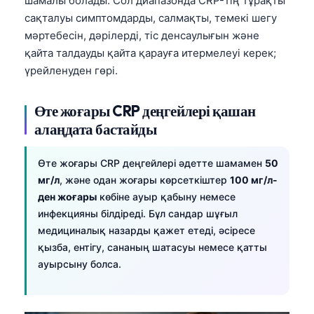
шамалы болады. Сол диапазонда CRP-тің тұрақты
O‘zbekcha
сақталуы симптомдарды, салмақты, темекі шегу
Українська
мәртебесін, дәрілерді, тіс денсаулығын және
қайта талдауды қайта қарауға итермелеуі керек;
አማርኛ
үрейленуден гөрі.
Kiswahili
ភាសាខ្មែរ
Өте жоғары CRP деңгейлері қашан
алаңдата бастайды
ဗမာစာ
ไทย
Өте жоғары CRP деңгейлері әдетте шамамен
50
Tagalog
мг/л
, және одан жоғары көрсеткіштер
100 мг/л-
Tiếng Việt
ден жоғары
көбіне ауыр қабыну немесе
инфекцияны білдіреді. Бұл сандар шұғыл
Bahasa Melayu
медициналық назарды қажет етеді, әсіресе
മലയാളം
қызба, ентігу, сананың шатасуы немесе қатты
ауырсыну болса.
ಕನ್ನಡ
ગુજરાતી
தமிழ்