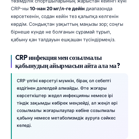
төзімділік спортшыларының жарыстан кейінгі күні
CRP-ны
10-нан 20 мг/л-ге дейін
диапазонда
көрсеткенін, содан кейін тез қалыпқа келгенін
көрдім. Сондықтан уақыттың маңызы зор; соңғы
бірнеше күнде не болғанын сұрамай тұрып,
қабыну қан талдауын ешқашан түсіндірмеңіз.
CRP инфекция мен созылмалы
қабынудың айырмасын айта ала ма?
CRP үлгіні көрсетуі мүмкін, бірақ ол себепті
өздігінен дәлелдей алмайды. Өте жоғары
көрсеткіштер жедел инфекцияны немесе ірі
тіндік зақымды көбірек меңзейді, ал жеңіл әрі
созылмалы жоғарылаулар көбіне созылмалы
қабыну немесе метаболизмдік ауруға сәйкес
келеді.