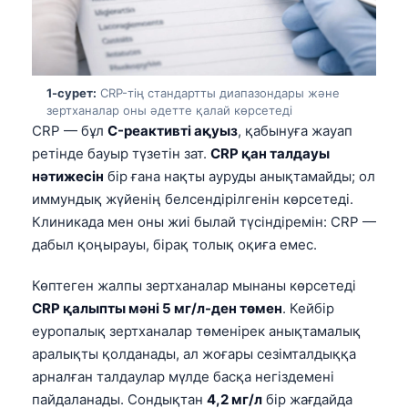
1-сурет:
CRP-тің стандартты диапазондары және
зертханалар оны әдетте қалай көрсетеді
CRP — бұл
C-реактивті ақуыз
, қабынуға жауап
ретінде бауыр түзетін зат.
CRP қан талдауы
нәтижесін
бір ғана нақты ауруды анықтамайды; ол
иммундық жүйенің белсендірілгенін көрсетеді.
Клиникада мен оны жиі былай түсіндіремін: CRP —
дабыл қоңырауы, бірақ толық оқиға емес.
Көптеген жалпы зертханалар мынаны көрсетеді
CRP қалыпты мәні 5 мг/л-ден төмен
. Кейбір
еуропалық зертханалар төменірек анықтамалық
аралықты қолданады, ал жоғары сезімталдыққа
арналған талдаулар мүлде басқа негіздемені
пайдаланады. Сондықтан
4,2 мг/л
бір жағдайда