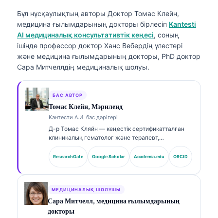
Бұл нұсқаулықтың авторы
Доктор Томас Клейн,
медицина ғылымдарының докторы
бірлесіп
Kantesti
AI медициналық консультативтік кеңесі
, соның
ішінде профессор доктор Ханс Вебердің үлестері
және медицина ғылымдарының докторы, PhD доктор
Сара Митчеллдің медициналық шолуы.
БАС АВТОР
Томас Клейн, Мэриленд
Кантести А.И. бас дәрігері
Д-р Томас Кляйн — кеңестік сертификатталған
клиникалық гематолог және терапевт,
зертханалық медицина саласында және ЖИ-мен
(AI) сүйемелденген клиникалық талдауда 15
ResearchGate
Google Scholar
Academia.edu
ORCID
жылдан астам тәжірибесі бар. Kantesti AI
компаниясының Бас медициналық офицері
ретінде ол меншікті нейрожелінің медициналық
дәлдігін қамтамасыз етуге қатысты клиникалық
МЕДИЦИНАЛЫҚ ШОЛУШЫ
қадағалауды жүзеге асырады. Д-р Кляйн
Сара Митчелл, медицина ғылымдарының
биомаркерлерді түсіндіру және зертханалық
докторы
диагностика бойынша зертханалық медицина