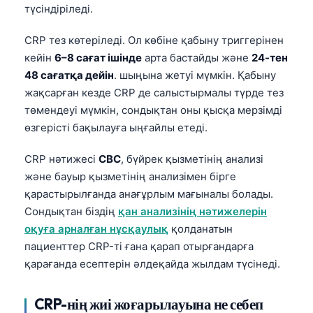
түсіндіріледі.
CRP тез көтеріледі. Ол көбіне қабыну триггерінен
кейін
6–8 сағат ішінде
арта бастайды және
24-тен
48 сағатқа дейін
. шыңына жетуі мүмкін. Қабыну
жақсарған кезде CRP де салыстырмалы түрде тез
төмендеуі мүмкін, сондықтан оны қысқа мерзімді
өзгерісті бақылауға ыңғайлы етеді.
CRP нәтижесі
CBC
, бүйрек қызметінің анализі
және бауыр қызметінің анализімен бірге
қарастырылғанда анағұрлым мағыналы болады.
Сондықтан біздің
қан анализінің нәтижелерін
оқуға арналған нұсқаулық
қолданатын
пациенттер CRP-ті ғана қарап отырғандарға
қарағанда есептерін әлдеқайда жылдам түсінеді.
CRP-нің жиі жоғарылауына не себеп