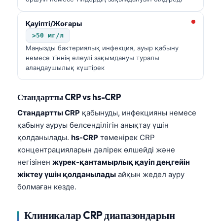
Қауіпті/Жоғары
>50 мг/л
Маңызды бактериялық инфекция, ауыр қабыну
немесе тіннің елеулі зақымдануы туралы
алаңдаушылық күштірек
Стандартты CRP vs hs-CRP
Стандартты CRP
қабынуды, инфекцияны немесе
қабыну ауруы белсенділігін анықтау үшін
қолданылады.
hs-CRP
төменірек CRP
концентрацияларын дәлірек өлшейді және
негізінен
жүрек-қантамырлық қауіп деңгейін
жіктеу үшін қолданылады
айқын жедел ауру
болмаған кезде.
Клиникалар CRP диапазондарын