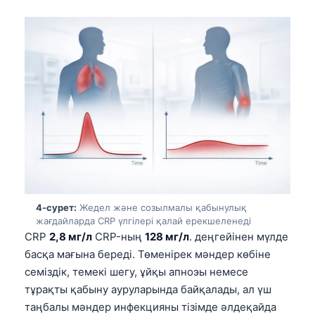
4-сурет:
Жедел және созылмалы қабынулық
жағдайларда CRP үлгілері қалай ерекшеленеді
CRP
2,8 мг/л
CRP-ның
128 мг/л
. деңгейінен мүлде
басқа мағына береді. Төменірек мәндер көбіне
семіздік, темекі шегу, ұйқы апноэы немесе
тұрақты қабыну ауруларында байқалады, ал үш
таңбалы мәндер инфекцияны тізімде әлдеқайда