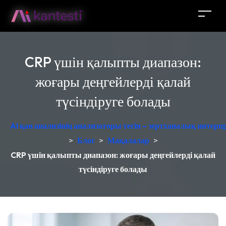
CRP үшін қалыпты диапазон:
жоғары деңгейлерді қалай
түсіндіруге болады
AI қан анализінің анализаторы тегін – зертханалық интер
>
Блог
>
Мақалалар
>
CRP үшін қалыпты диапазон: жоғары деңгейлерді қалай
түсіндіруге болады