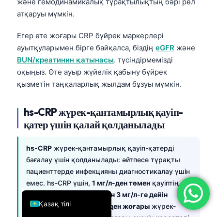
және гемодинамикалық тұрақтылықтың бәрі рөл
简体中文
атқаруы мүмкін.
Română
Егер өте жоғары CRP бүйрек маркерлері
Türkçe
ауытқуларымен бірге байқалса, біздің
eGFR
және
BUN/креатинин қатынасы
. түсіндірмемізді
Ελληνικά
оқыңыз. Өте ауыр жүйелік қабыну бүйрек
Português
қызметін таңқаларлық жылдам бұзуы мүмкін.
Español
Italiano
hs-CRP жүрек-қантамырлық қауіп-
қатер үшін қалай қолданылады
עִבְרִית
Français
hs-CRP
жүрек-қантамырлық қауіп-қатерді
العربية
бағалау үшін қолданылады: әйтпесе тұрақты
пациенттерде инфекцияны диагностикалау үшін
Deutsch
емес. hs-CRP үшін,
1 мг/л-ден төмен
қауіптің
English
төмендігін білдіреді,
1-ден 3 мг/л-ге дейін
Қазақ тілі
орташа қауіп, ал
3 мг/л-ден жоғары
жүрек-