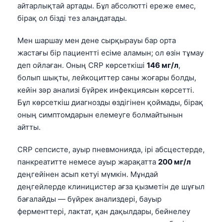
日本語
айтарлықтай артады. Бұл абсолютті ереже емес,
бірақ ол бізді тез алаңдатады.
Eesti
Azərbaycan dili
Мен шаршау мен дене сырқырауы бар орта
жастағы бір пациентті есіме аламын; ол өзін тұмау
Bosanski
деп ойлаған. Оның CRP көрсеткіші
146 мг/л
,
Svenska
болып шықты, лейкоциттер саны жоғары болды,
Српски језик
кейін зәр анализі бүйрек инфекциясын көрсетті.
Бұл көрсеткіш диагнозды өздігінен қоймады, бірақ
Íslenska
оның симптомдарын елемеуге болмайтынын
Հայերեն
айтты.
Bahasa Indonesia
CRP сепсисте, ауыр пневмонияда, ірі абсцестерде,
हिन्दी
панкреатитте немесе ауыр жарақатта
200 мг/л
Nederlands
деңгейінен асып кетуі мүмкін. Мұндай
Dansk
деңгейлерде клиницистер ағза қызметін де шұғыл
бағалайды — бүйрек анализдері, бауыр
Български
ферменттері, лактат, қан дақылдары, бейнелеу
فارسی