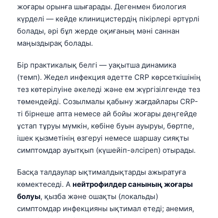
жоғары орынға шығарады. Дегенмен биология
күрделі — кейде клиницистердің пікірлері әртүрлі
болады, әрі бұл жерде оқиғаның мәні саннан
маңыздырақ болады.
Бір практикалық белгі — уақытша динамика
(темп). Жедел инфекция әдетте CRP көрсеткішінің
тез көтерілуіне әкеледі және ем жүргізілгенде тез
төмендейді. Созылмалы қабыну жағдайлары CRP-
ті бірнеше апта немесе ай бойы жоғары деңгейде
ұстап тұруы мүмкін, көбіне буын ауыруы, бөртпе,
ішек қызметінің өзгеруі немесе шаршау сияқты
симптомдар ауытқып (күшейіп-әлсіреп) отырады.
Басқа талдаулар ықтималдықтарды ажыратуға
көмектеседі. A
нейтрофилдер санының жоғары
болуы
, қызба және ошақты (локальды)
симптомдар инфекцияны ықтимал етеді; анемия,