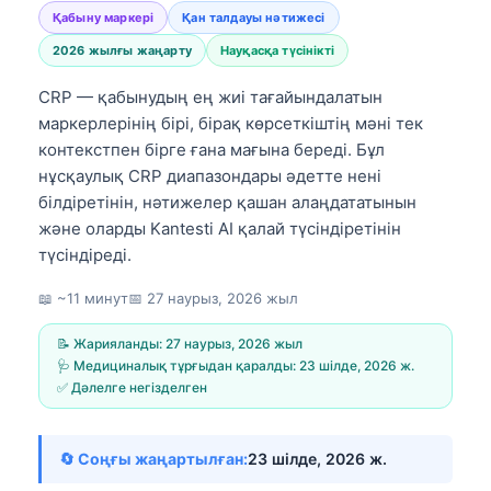
Қабыну маркері
Қан талдауы нәтижесі
2026 жылғы жаңарту
Науқасқа түсінікті
CRP — қабынудың ең жиі тағайындалатын
маркерлерінің бірі, бірақ көрсеткіштің мәні тек
контекстпен бірге ғана мағына береді. Бұл
нұсқаулық CRP диапазондары әдетте нені
білдіретінін, нәтижелер қашан алаңдататынын
және оларды Kantesti AI қалай түсіндіретінін
түсіндіреді.
📖 ~11 минут
📅
27 наурыз, 2026 жыл
📝 Жарияланды:
27 наурыз, 2026 жыл
🩺 Медициналық тұрғыдан қаралды:
23 шілде, 2026 ж.
✅ Дәлелге негізделген
🔄 Соңғы жаңартылған:
23 шілде, 2026 ж.