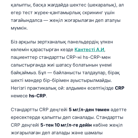
қалыпты, басқа жағдайда шектес (шекаралық), ал
егер тест жүрек-қантамырлық скрининг үшін
тағайындалса — жеңіл жоғарылаған деп аталуы
мүмкін.
Біз арқылы зертханалық панельдердің үлкен
көлемін қарастырған кезде
Кантесті А.И
,
пациенттер стандартты CRP-ні hs-CRP-мен
салыстырғанда жиі шатасу болатынын үнемі
байқаймыз. Бұл — байланысты талдаулар, бірақ
шекті мәндер бір-бірімен ауыстырылмайды.
Негізгі практикалық ой: алдымен есептіңізде
CRP
немесе
hs-CRP
.
Стандартты CRP деңгейі
5 мг/л-ден төмен
әдетте
ересектерде қалыпты деп саналады. Стандартты
CRP деңгейі
5-тен 10 мг/л-ге дейін
көбіне жеңіл
жоғарылаған деп аталады және шамалы