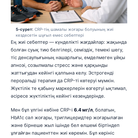
Frysk
Esperanto
Беларуская мова
5-сурет:
CRP-тің шамалы жоғары болуының жиі
кездесетін шұғыл емес себептері
Татар теле
Ең жиі себептер — күнделікті жағдайлар: жақында
Кыргызча
болған суық тию белгілері, семіздік, темекі шегу,
ئۇيغۇرچە
тіс денсаулығының нашарлығы, емделмеген ұйқы
апноэі, созылмалы стресс және қарқынды
Cebuano
жаттығудан кейінгі қалпына келу. Эстрогенді
Basa Jawa
пероральді терапия да CRP-ті көтеруі мүмкін.
ພາສາລາວ
Жүктілік те қабыну маркерлерін өзгертуі ықтимал,
әсіресе жүктіліктің кейінгі кезеңдерінде.
Монгол
Afrikaans
Мен бұл үлгіні көбіне CRP-і
6.4 мг/л
, болатын,
HbA1c сәл жоғары, триглицеридтер жоғарылаған
العربية المغربية
және бірнеше жыл ішінде бел өлшемі біртіндеп
Occitan
ұлғайған пациенттен жиі көремін. Бұл көрініс