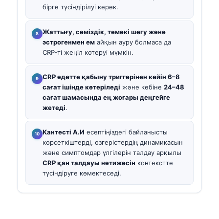
бірге түсіндірілуі керек.
Жаттығу, семіздік, темекі шегу және
эстрогенмен ем
айқын ауру болмаса да
CRP-ті жеңіл көтеруі мүмкін.
CRP әдетте қабыну триггерінен кейін 6–8
сағат ішінде көтеріледі
және көбіне
24–48
сағат шамасында ең жоғары деңгейге
жетеді
.
Кантесті А.И
есептіңіздегі байланысты
көрсеткіштерді, өзгерістердің динамикасын
және симптомдар үлгілерін талдау арқылы
CRP қан талдауы нәтижесін
контекстте
түсіндіруге көмектеседі.