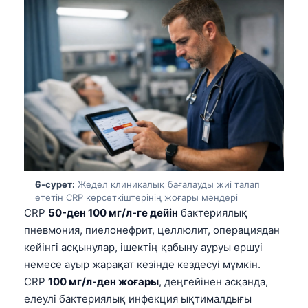
తెలుగు
मराठी
اردو
বাংলা
Shqip
Magyar
Slovenščina
한국어
6-сурет:
Жедел клиникалық бағалауды жиі талап
ететін CRP көрсеткіштерінің жоғары мәндері
Polski
CRP
50-ден 100 мг/л-ге дейін
бактериялық
Lietuvių kalba
пневмония, пиелонефрит, целлюлит, операциядан
кейінгі асқынулар, ішектің қабыну ауруы өршуі
Русский
немесе ауыр жарақат кезінде кездесуі мүмкін.
ქართული
CRP
100 мг/л-ден жоғары
, деңгейінен асқанда,
Čeština
елеулі бактериялық инфекция ықтималдығы