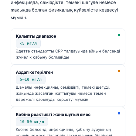
инфекцияда, семіздікте, темекі шегуде немесе
жақында болған физикалық күйзелісте кездесуі
мүмкін.
Қалыпты диапазон
<5 мг/л
Әдетте стандартты CRP талдауында айқын белсенді
жүйелік қабыну болмайды
Аздап көтерілген
5–10 мг/л
Шамалы инфекцияны, семіздікті, темекі шегуді,
жақында жасалған жаттығуды немесе төмен
дәрежелі қабынуды көрсетуі мүмкін
Көбіне реактивті және шұғыл емес
10–50 мг/л
Көбіне белсенді инфекцияны, қабыну ауруының
өршуін немесе тіндердің зақымдануын білдіреді