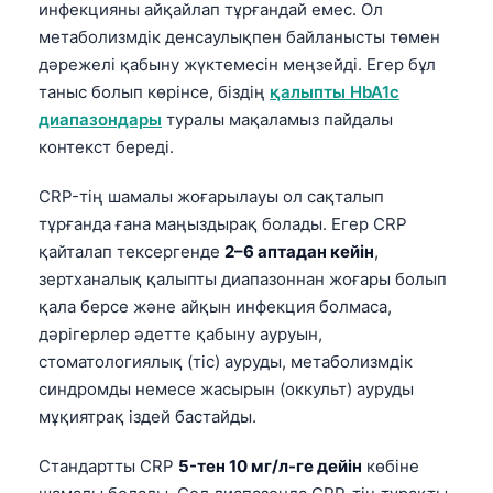
Gàidhlig
инфекцияны айқайлап тұрғандай емес. Ол
метаболизмдік денсаулықпен байланысты төмен
Euskara
дәрежелі қабыну жүктемесін меңзейді. Егер бұл
Македонски јазик
таныс болып көрінсе, біздің
қалыпты HbA1c
Latviešu valoda
диапазондары
туралы мақаламыз пайдалы
контекст береді.
Galego
অসমীয়া
CRP-тің шамалы жоғарылауы ол сақталып
සිංහල
тұрғанда ғана маңыздырақ болады. Егер CRP
қайталап тексергенде
2–6 аптадан кейін
,
سنڌي
зертханалық қалыпты диапазоннан жоғары болып
پښتو
қала берсе және айқын инфекция болмаса,
дәрігерлер әдетте қабыну ауруын,
стоматологиялық (тіс) ауруды, метаболизмдік
Slovenčina
синдромды немесе жасырын (оккульт) ауруды
Hrvatski
мұқиятрақ іздей бастайды.
Suomi
Стандартты CRP
5-тен 10 мг/л-ге дейін
көбіне
Català