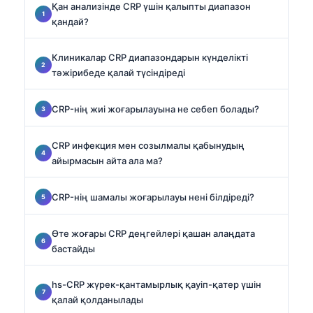
Қан анализінде CRP үшін қалыпты диапазон
қандай?
Клиникалар CRP диапазондарын күнделікті
тәжірибеде қалай түсіндіреді
CRP-нің жиі жоғарылауына не себеп болады?
CRP инфекция мен созылмалы қабынудың
айырмасын айта ала ма?
CRP-нің шамалы жоғарылауы нені білдіреді?
Өте жоғары CRP деңгейлері қашан алаңдата
бастайды
hs-CRP жүрек-қантамырлық қауіп-қатер үшін
қалай қолданылады