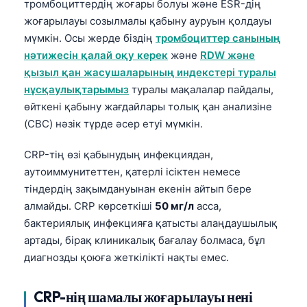
тромбоциттердің жоғары болуы және ESR-дің
жоғарылауы созылмалы қабыну ауруын қолдауы
мүмкін. Осы жерде біздің
тромбоциттер санының
нәтижесін қалай оқу керек
және
RDW және
қызыл қан жасушаларының индекстері туралы
нұсқаулықтарымыз
туралы мақалалар пайдалы,
өйткені қабыну жағдайлары толық қан анализіне
(CBC) нәзік түрде әсер етуі мүмкін.
CRP-тің өзі қабынудың инфекциядан,
аутоиммунитеттен, қатерлі ісіктен немесе
тіндердің зақымдануынан екенін айтып бере
алмайды. CRP көрсеткіші
50 мг/л
асса,
бактериялық инфекцияға қатысты алаңдаушылық
артады, бірақ клиникалық бағалау болмаса, бұл
диагнозды қоюға жеткілікті нақты емес.
CRP-нің шамалы жоғарылауы нені