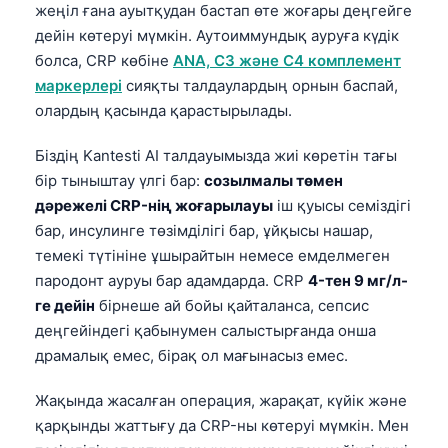
жеңіл ғана ауытқудан бастап өте жоғары деңгейге
дейін көтеруі мүмкін. Аутоиммундық ауруға күдік
болса, CRP көбіне
ANA, C3 және C4 комплемент
маркерлері
сияқты талдаулардың орнын баспай,
олардың қасында қарастырылады.
Біздің Kantesti AI талдауымызда жиі көретін тағы
бір тыныштау үлгі бар:
созылмалы төмен
дәрежелі CRP-нің жоғарылауы
іш қуысы семіздігі
бар, инсулинге төзімділігі бар, ұйқысы нашар,
темекі түтініне ұшырайтын немесе емделмеген
пародонт ауруы бар адамдарда. CRP
4-тен 9 мг/л-
ге дейін
бірнеше ай бойы қайталанса, сепсис
деңгейіндегі қабынумен салыстырғанда онша
драмалық емес, бірақ ол мағынасыз емес.
Жақында жасалған операция, жарақат, күйік және
қарқынды жаттығу да CRP-ны көтеруі мүмкін. Мен