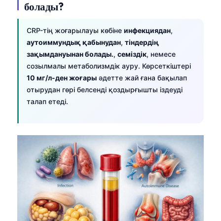
болады?
CRP-тің жоғарылауы көбіне
инфекциядан
,
аутоиммундық қабынудан
,
тіндердің
зақымдануынан болады.
,
семіздік
, немесе
созылмалы метаболизмдік ауру. Көрсеткіштері
10 мг/л-ден жоғары
әдетте жай ғана бақылап
отырудан гөрі белсенді қоздырғышты іздеуді
талап етеді.