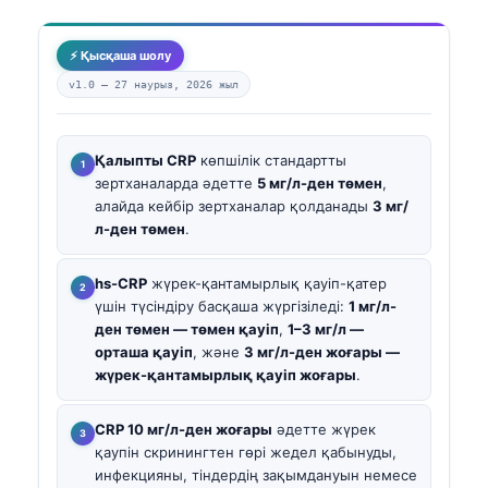
⚡ Қысқаша шолу
v1.0 —
27 наурыз, 2026 жыл
Қалыпты CRP
көпшілік стандартты
зертханаларда әдетте
5 мг/л-ден төмен
,
алайда кейбір зертханалар қолданады
3 мг/
л-ден төмен
.
hs-CRP
жүрек-қантамырлық қауіп-қатер
үшін түсіндіру басқаша жүргізіледі:
1 мг/л-
ден төмен — төмен қауіп
,
1–3 мг/л —
орташа қауіп
, және
3 мг/л-ден жоғары —
жүрек-қантамырлық қауіп жоғары
.
CRP 10 мг/л-ден жоғары
әдетте жүрек
қаупін скринингтен гөрі жедел қабынуды,
инфекцияны, тіндердің зақымдануын немесе