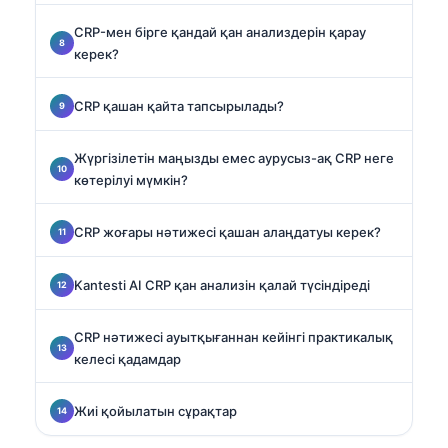
CRP-мен бірге қандай қан анализдерін қарау
керек?
CRP қашан қайта тапсырылады?
Жүргізілетін маңызды емес аурусыз-ақ CRP неге
көтерілуі мүмкін?
CRP жоғары нәтижесі қашан алаңдатуы керек?
Kantesti AI CRP қан анализін қалай түсіндіреді
CRP нәтижесі ауытқығаннан кейінгі практикалық
келесі қадамдар
Жиі қойылатын сұрақтар