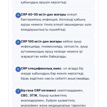
қабынудың өршуін көрсетеді.
CRP 40–50 мг/л-ден жоғары
елеулі
бактериялық инфекция, белсенді қабыну
ауруы немесе тіннің елеулі зақымдануы үшін
алаңдаушылықты күшейтеді.
CRP 100 мг/л-ден жоғары
көбіне ауыр
инфекцияда, пневмонияда, сепсисте, ауыр
аутоиммундық өршу кезінде немесе ірі
жарақаттан кейін байқалады.
CRP спецификалық емес
: ол ағзада бір
жерде қабынудың бар екенін көрсетеді,
бірақ өздігінен нақты себепті анықтамайды.
Бір ғана CRP нәтижесі
симптомдармен,
CBC
,
ЭТЖ
, бауыр қызметінің
анализдерімен, бүйрек қызметінің
анализімен және медициналық тарихпен