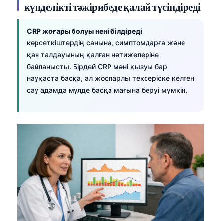
күнделікті тәжірибеде қалай түсіндіреді
CRP жоғары болуы нені білдіреді
көрсеткіштердің санына, симптомдарға және
қан талдауының қалған нәтижелеріне
байланысты. Бірдей CRP мәні қызуы бар
науқаста басқа, ал жоспарлы тексеріске келген
сау адамда мүлде басқа мағына беруі мүмкін.