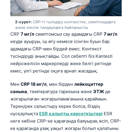
2-сурет:
CRP-ті түсіндіру контекстке, симптомдарға
және ілеспе талдауларға байланысты
CRP
7 мг/л
симптомсыз сау адамдағы CRP
7 мг/л
кеуде ауыруы, іш өту немесе ісінген буын бар
адамдағы CRP-мен бірдей емес. Контекст
түсіндіруді анықтайды. Сол себепті біз Kantesti
нейрожелісін маркерлерді жеке белгі ретінде
емес, үлгі ретінде оқуға арнап жасадық.
Мен
CRP 18 мг/л
, мен бірден
лейкоциттер
санына
, температура тарихына және
ЭТЖ
де
жоғарылаған-жоғарыламағанына қараймын.
Тереңірек салыстыру керек болса, біздің
нұсқаулықта
ESR қалыпты көрсеткіштері
ESR
неге көбіне CRP-ке қарағанда баяуырақ өсіп, CRP-
ке қарағанда ұзақ уақыт жоғары болып қалатыны