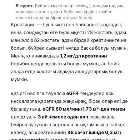
5-сурет:
Бүйрек маркерлері сүзілуді, қалдықтардың
తెలుగు
жиналуын және уақыт бойынша үрдісті көзбен
елестеткенде көбірек мағына береді.
मराठी
Креатинин — бұлшықетпен байланысты қалдық
اردو
өнім, сондықтан өте бұлшықетті 28 жастағы адам
мен әлсіз 82 жастағы адам бірдей креатининге ие
বাংলা
болып, бүйрек қызметі мүлде басқа болуы мүмкін.
Shqip
Менің клиникамда, a
1,2 мг/дл креатинин
Magyar
бодибилдерде қалыпты болуы мүмкін, ал бойы
Slovenščina
аласа егде жастағы адамда алаңдатарлық болуы
мүмкін.
한국어
Polski
қазіргі нәсілге тәуелсіз
eGFR
теңдеулер ескі
нұсқаларға қарағанда жақсырақ, бірақ олар әлі де
Lietuvių kalba
бағалау ғана.
eGFR 60 мл/мин/1,73 м²-ден төмен
Русский
ерлер үшін
3 ай немесе одан көп
созылмалы
ქართული
бүйрек ауруының зертхана анықтамасына сәйкес
келеді, ал креатининнің
48 сағат ішінде 0,3 мг/
Čeština