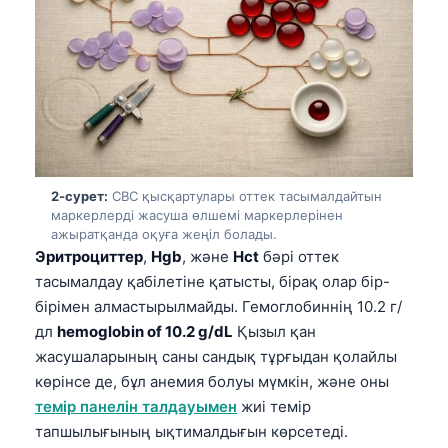
2-сурет:
CBC қысқартулары оттек тасымалдайтын
маркерлерді жасуша өлшемі маркерлерінен
ажыратқанда оқуға жеңіл болады.
Эритроциттер
,
Hgb
, және
Hct
бәрі оттек
тасымалдау қабілетіне қатысты, бірақ олар бір-
бірімен алмастырылмайды. Гемоглобиннің 10.2 г/
дл
hemoglobin of 10.2 g/dL
Қызыл қан
жасушаларының саны сандық тұрғыдан қолайлы
көрінсе де, бұл анемия болуы мүмкін, және оны
темір панелін талдауымен
жиі темір
тапшылығының ықтималдығын көрсетеді.