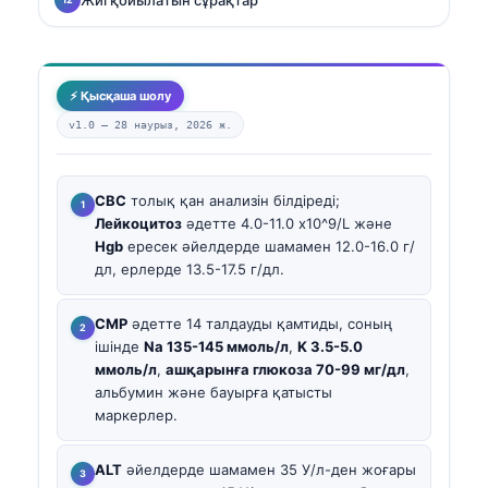
⚡ Қысқаша шолу
v1.0 —
28 наурыз, 2026 ж.
CBC
толық қан анализін білдіреді;
Лейкоцитоз
әдетте 4.0-11.0 x10^9/L және
Hgb
ересек әйелдерде шамамен 12.0-16.0 г/
дл, ерлерде 13.5-17.5 г/дл.
CMP
әдетте 14 талдауды қамтиды, соның
ішінде
Na 135-145 ммоль/л
,
K 3.5-5.0
ммоль/л
,
ашқарынға глюкоза 70-99 мг/дл
,
альбумин және бауырға қатысты
маркерлер.
ALT
әйелдерде шамамен 35 У/л-ден жоғары