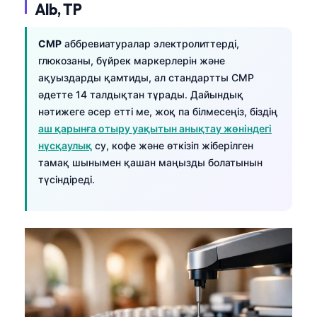
Alb, TP
CMP
аббревиатуралар электролиттерді,
глюкозаны, бүйрек маркерлерін және
ақуыздарды қамтиды, ал стандартты CMP
әдетте 14 талдықтан тұрады. Дайындық
нәтижеге әсер етті ме, жоқ па білмесеңіз, біздің
аш қарынға отыру уақытын анықтау жөніндегі
нұсқаулық
су, кофе және өткізіп жіберілген
тамақ шынымен қашан маңызды болатынын
түсіндіреді.