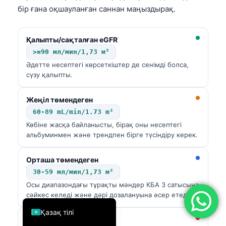
бір ғана оқшауланған саннан маңыздырақ.
简体中文
Română
Қалыпты/сақталған eGFR
Türkçe
>=90 мл/мин/1,73 м²
Ελληνικά
Әдетте несептегі көрсеткіштер де сенімді болса,
сүзу қалыпты.
Português
Español
Жеңіл төмендеген
Italiano
60-89 mL/min/1.73 m²
Көбіне жасқа байланысты, бірақ оны несептегі
עִבְרִית
альбуминмен және трендпен бірге түсіндіру керек.
Français
Орташа төмендеген
العربية
30-59 мл/мин/1,73 м²
Deutsch
Осы диапазондағы тұрақты мәндер КБА 3 сатысына
сәйкес келеді және дәрі дозалануына әсер етеді.
English
Қазақ тілі
Қатты төмендеген