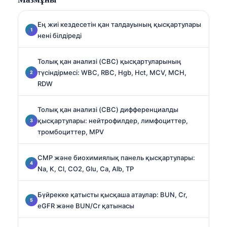
Ең жиі кездесетін қан талдауының қысқартулары
нені білдіреді
Толық қан анализі (CBC) қысқартуларының
түсіндірмесі: WBC, RBC, Hgb, Hct, MCV, MCH,
RDW
Толық қан анализі (CBC) дифференциалды
қысқартулары: нейтрофилдер, лимфоциттер,
тромбоциттер, MPV
CMP және биохимиялық панель қысқартулары:
Na, K, Cl, CO2, Glu, Ca, Alb, TP
Бүйрекке қатысты қысқаша атаулар: BUN, Cr,
eGFR және BUN/Cr қатынасы