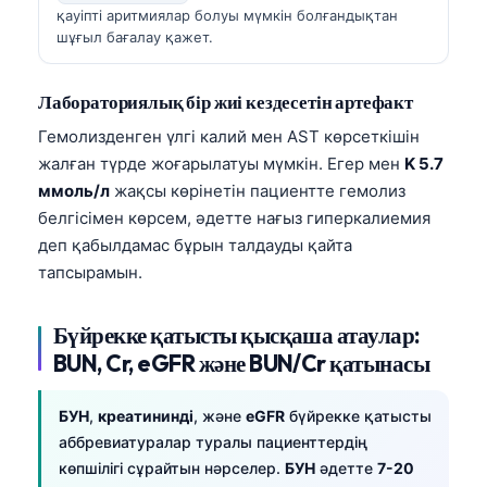
Gàidhlig
қауіпті аритмиялар болуы мүмкін болғандықтан
Euskara
шұғыл бағалау қажет.
Македонски јазик
Лабораториялық бір жиі кездесетін артефакт
Latviešu valoda
Гемолизденген үлгі калий мен AST көрсеткішін
Galego
жалған түрде жоғарылатуы мүмкін. Егер мен
K 5.7
অসমীয়া
ммоль/л
жақсы көрінетін пациентте гемолиз
සිංහල
белгісімен көрсем, әдетте нағыз гиперкалиемия
деп қабылдамас бұрын талдауды қайта
سنڌي
тапсырамын.
پښتو
Бүйрекке қатысты қысқаша атаулар:
BUN, Cr, eGFR және BUN/Cr қатынасы
Slovenčina
Hrvatski
БУН
,
креатининді
, және
eGFR
бүйрекке қатысты
Suomi
аббревиатуралар туралы пациенттердің
Català
көпшілігі сұрайтын нәрселер.
БУН
әдетте
7-20