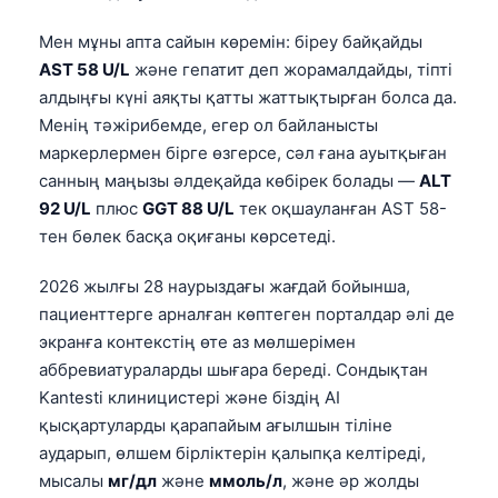
Мен мұны апта сайын көремін: біреу байқайды
AST 58 U/L
және гепатит деп жорамалдайды, тіпті
алдыңғы күні аяқты қатты жаттықтырған болса да.
Менің тәжірибемде, егер ол байланысты
маркерлермен бірге өзгерсе, сәл ғана ауытқыған
санның маңызы әлдеқайда көбірек болады —
ALT
92 U/L
плюс
GGT 88 U/L
тек оқшауланған AST 58-
тен бөлек басқа оқиғаны көрсетеді.
2026 жылғы 28 наурыздағы жағдай бойынша,
пациенттерге арналған көптеген порталдар әлі де
экранға контекстің өте аз мөлшерімен
аббревиатураларды шығара береді. Сондықтан
Kantesti клиницистері және біздің AI
қысқартуларды қарапайым ағылшын тіліне
аударып, өлшем бірліктерін қалыпқа келтіреді,
мысалы
мг/дл
және
ммоль/л
, және әр жолды