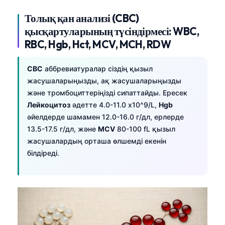
Толық қан анализі (CBC)
қысқартуларының түсіндірмесі: WBC,
RBC, Hgb, Hct, MCV, MCH, RDW
CBC
аббревиатуралар сіздің қызыл
жасушаларыңызды, ақ жасушаларыңызды
және тромбоциттеріңізді сипаттайды. Ересек
Лейкоцитоз
әдетте 4.0-11.0 x10^9/L,
Hgb
әйелдерде шамамен 12.0-16.0 г/дл, ерлерде
13.5-17.5 г/дл, және
MCV
80-100 fL қызыл
жасушалардың орташа өлшемді екенін
білдіреді.