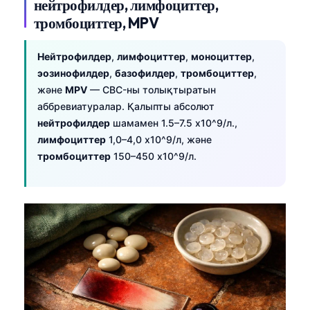
нейтрофилдер, лимфоциттер,
тромбоциттер, MPV
Нейтрофилдер
,
лимфоциттер
,
моноциттер
,
эозинофилдер
,
базофилдер
,
тромбоциттер
,
және
MPV
— CBC-ны толықтыратын
аббревиатуралар. Қалыпты абсолют
нейтрофилдер
шамамен 1.5–7.5 x10^9/л.,
лимфоциттер
1,0–4,0 x10^9/л, және
тромбоциттер
150–450 x10^9/л.