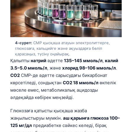
4-сурет:
CMP қысқаша атауын электролиттерге,
глюкозаға, кальцийге және ақуыздарға бөліп
қарасаңыз, түсіну оңайырақ.
Қалыпты
натрий
әдетте
135–145 ммоль/л
,
калий
3.5–5.0 ммоль/л
, және
хлорид 98–106 ммоль/л
.
CO2
CMP-де әдетте сарысудағы бикарбонат
көрсетіледі, сондықтан
CO2 18 ммоль/л
өкпелік
мәселе емес, метаболикалық ацидозды
әлдеқайда көбірек меңзейді.
Глюкозаға қатысты қысқаша жазба
жаңылыстыруы мүмкін.
аш қарынға глюкоза 100–
125 мг/дл
предиабетке сәйкес келеді, бірақ