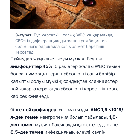
3-сурет:
Бұл көрсеткіш толық WBC-ке қарағанда,
CBC-тің дифференциалды және тромбоциттер
бөлімі неге әлдеқайда көп мәлімет беретінін
көрсетеді.
Пайыздар жаңылыстыруы мүмкін. Есепте
лимфоциттер 45%
, бірақ егер жалпы WBC төмен
болса, лимфоциттердің абсолютті саны бәрібір
қалыпты болуы мүмкін; сондықтан клиницистер
пайыздарға қарағанда абсолютті көрсеткіштерге
көбірек сүйенеді.
бірге
нейтрофилдер
, үлгі маңызды.
ANC 1,5 x10^9/
л-ден төмен
нейтропения болып табылады,
1,0-
ден төмен
мұқият бақылауды қажет етеді, және
0,5-ден төмен
инфекцияның елеулі қаупін