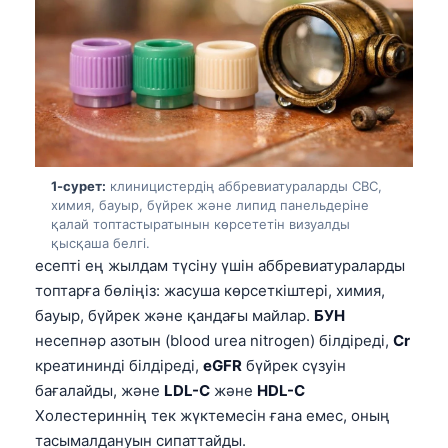
1-сурет:
клиницистердің аббревиатураларды CBC,
химия, бауыр, бүйрек және липид панельдеріне
қалай топтастыратынын көрсететін визуалды
қысқаша белгі.
есепті ең жылдам түсіну үшін аббревиатураларды
топтарға бөліңіз: жасуша көрсеткіштері, химия,
бауыр, бүйрек және қандағы майлар.
БУН
несепнәр азотын (blood urea nitrogen) білдіреді,
Cr
креатининді білдіреді,
eGFR
бүйрек сүзуін
бағалайды, және
LDL-C
және
HDL-C
Холестериннің тек жүктемесін ғана емес, оның
тасымалдануын сипаттайды.