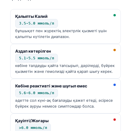
Frysk
Esperanto
Қалыпты Калий
3.5-5.0 ммоль/л
Беларуская мова
бұлшықет пен жүректің электрлік қызметі үшін
Татар теле
қалыпты күтілетін диапазон.
Кыргызча
Аздап көтерілген
ئۇيغۇرچە
5.1-5.5 ммоль/л
Cebuano
көбіне талдауды қайта тапсырып, дәрілерді, бүйрек
қызметін және гемолизді қайта қарап шығу керек.
Basa Jawa
ພາສາລາວ
Көбіне реактивті және шұғыл емес
Монгол
5.6-6.0 ммоль/л
әдетте сол күні-ақ бағалауды қажет етеді, әсіресе
Afrikaans
бүйрек ауруы немесе симптомдар болса.
العربية المغربية
Қауіпті/Жоғары
Occitan
>6.0 ммоль/л