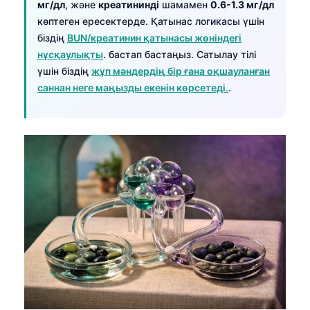
мг/дл
, және
креатининді
шамамен
0.6-1.3 мг/дл
O‘zbekcha
көптеген ересектерде. Қатынас логикасы үшін
Українська
біздің
BUN/креатинин қатынасы жөніндегі
нұсқаулықты
. бастап бастаңыз. Сатылау тілі
አማርኛ
үшін біздің
жұп мәндердің бір ғана оқшауланған
Kiswahili
саннан неге маңызды екенін көрсетеді.
.
ភាសាខ្មែរ
ဗမာစာ
ไทย
Tagalog
Tiếng Việt
Bahasa Melayu
മലയാളം
ಕನ್ನಡ
ગુજરાતી
தமிழ்