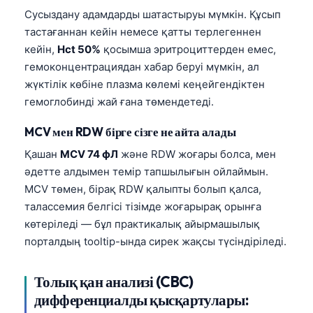
Сусыздану адамдарды шатастыруы мүмкін. Құсып
тастағаннан кейін немесе қатты терлегеннен
кейін,
Hct 50%
қосымша эритроциттерден емес,
гемоконцентрациядан хабар беруі мүмкін, ал
жүктілік көбіне плазма көлемі кеңейгендіктен
гемоглобинді жай ғана төмендетеді.
MCV мен RDW бірге сізге не айта алады
Қашан
MCV 74 фЛ
және RDW жоғары болса, мен
әдетте алдымен темір тапшылығын ойлаймын.
MCV төмен, бірақ RDW қалыпты болып қалса,
талассемия белгісі тізімде жоғарырақ орынға
көтеріледі — бұл практикалық айырмашылық
порталдың tooltip-ында сирек жақсы түсіндіріледі.
Толық қан анализі (CBC)
дифференциалды қысқартулары: