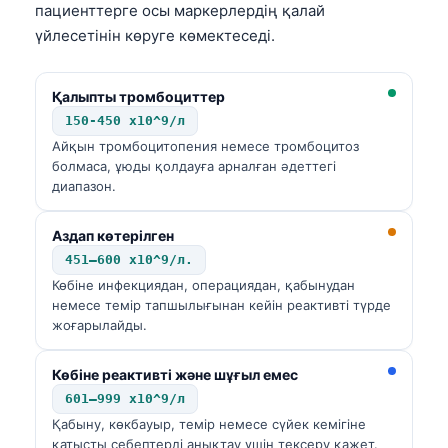
пациенттерге осы маркерлердің қалай
үйлесетінін көруге көмектеседі.
Қалыпты тромбоциттер
150-450 x10^9/л
Айқын тромбоцитопения немесе тромбоцитоз
болмаса, ұюды қолдауға арналған әдеттегі
диапазон.
Аздап көтерілген
451–600 x10^9/л.
Көбіне инфекциядан, операциядан, қабынудан
немесе темір тапшылығынан кейін реактивті түрде
жоғарылайды.
Көбіне реактивті және шұғыл емес
601–999 x10^9/л
Қабыну, көкбауыр, темір немесе сүйек кемігіне
қатысты себептерді анықтау үшін тексеру қажет.