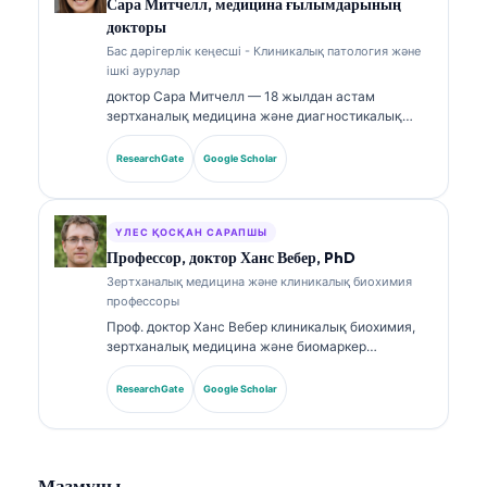
Сара Митчелл, медицина ғылымдарының
биомаркерлерді түсіндіру және зертханалық
докторы
диагностика бойынша зертханалық медицина
Бас дәрігерлік кеңесші - Клиникалық патология және
тақырыптарында кеңінен жариялады.
ішкі аурулар
доктор Сара Митчелл — 18 жылдан астам
зертханалық медицина және диагностикалық
талдау саласында тәжірибесі бар, біліктілігі
расталған клиникалық патологоанатом. Ол
ResearchGate
Google Scholar
клиникалық химия бойынша мамандандырылған
сертификаттарға ие және клиникалық тәжірибеде
биомаркер панельдері мен зертханалық талдауға
қатысты кеңінен жариялады.
ҮЛЕС ҚОСҚАН САРАПШЫ
Профессор, доктор Ханс Вебер, PhD
Зертханалық медицина және клиникалық биохимия
профессоры
Проф. доктор Ханс Вебер клиникалық биохимия,
зертханалық медицина және биомаркер
зерттеулері саласында 30+ жылдық тәжірибесін
ұсынады. Германияның клиникалық химия
ResearchGate
Google Scholar
қоғамының бұрынғы президенті бола отырып, ол
диагностикалық панельдерді талдауға,
биомаркерлерді стандарттауға және AI-мен
күшейтілген зертханалық медицинаға
Мазмұны
маманданған.