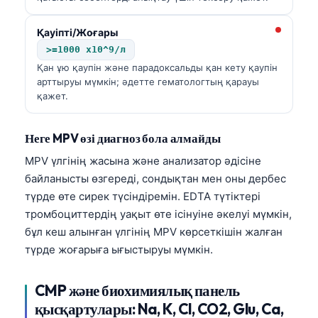
Қауіпті/Жоғары
>=1000 x10^9/л
Қан ұю қаупін және парадоксальды қан кету қаупін
арттыруы мүмкін; әдетте гематологтың қарауы
қажет.
Неге MPV өзі диагноз бола алмайды
MPV үлгінің жасына және анализатор әдісіне
байланысты өзгереді, сондықтан мен оны дербес
түрде өте сирек түсіндіремін. EDTA түтіктері
тромбоциттердің уақыт өте ісінуіне әкелуі мүмкін,
бұл кеш алынған үлгінің MPV көрсеткішін жалған
түрде жоғарыға ығыстыруы мүмкін.
CMP және биохимиялық панель
қысқартулары: Na, K, Cl, CO2, Glu, Ca,