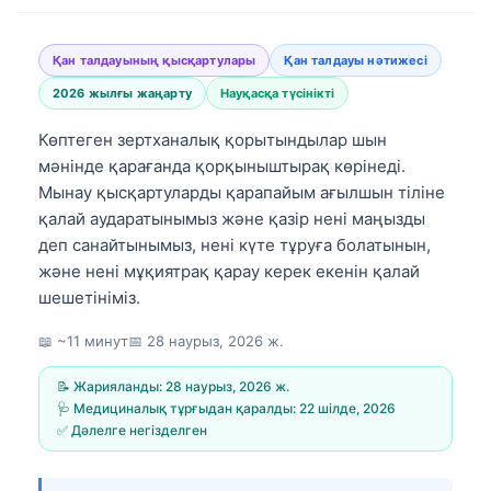
Қан талдауының қысқартулары
Қан талдауы нәтижесі
2026 жылғы жаңарту
Науқасқа түсінікті
Көптеген зертханалық қорытындылар шын
мәнінде қарағанда қорқыныштырақ көрінеді.
Мынау қысқартуларды қарапайым ағылшын тіліне
қалай аударатынымыз және қазір нені маңызды
деп санайтынымыз, нені күте тұруға болатынын,
және нені мұқиятрақ қарау керек екенін қалай
шешетініміз.
📖 ~11 минут
📅
28 наурыз, 2026 ж.
📝 Жарияланды:
28 наурыз, 2026 ж.
🩺 Медициналық тұрғыдан қаралды:
22 шілде, 2026
✅ Дәлелге негізделген