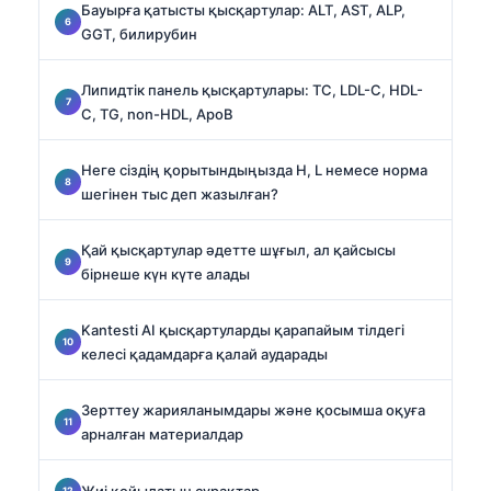
Бауырға қатысты қысқартулар: ALT, AST, ALP,
GGT, билирубин
Липидтік панель қысқартулары: TC, LDL-C, HDL-
C, TG, non-HDL, ApoB
Неге сіздің қорытындыңызда H, L немесе норма
шегінен тыс деп жазылған?
Қай қысқартулар әдетте шұғыл, ал қайсысы
бірнеше күн күте алады
Kantesti AI қысқартуларды қарапайым тілдегі
келесі қадамдарға қалай аударады
Зерттеу жарияланымдары және қосымша оқуға
арналған материалдар
Жиі қойылатын сұрақтар