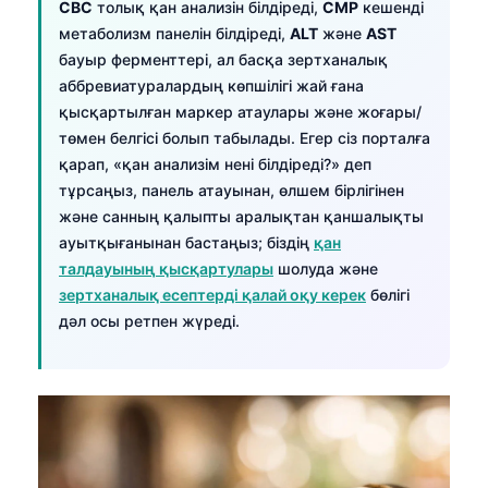
CBC
толық қан анализін білдіреді,
CMP
кешенді
метаболизм панелін білдіреді,
ALT
және
AST
бауыр ферменттері, ал басқа зертханалық
аббревиатуралардың көпшілігі жай ғана
қысқартылған маркер атаулары және жоғары/
төмен белгісі болып табылады. Егер сіз порталға
қарап, «қан анализім нені білдіреді?» деп
тұрсаңыз, панель атауынан, өлшем бірлігінен
және санның қалыпты аралықтан қаншалықты
ауытқығанынан бастаңыз; біздің
қан
талдауының қысқартулары
шолуда және
зертханалық есептерді қалай оқу керек
бөлігі
дәл осы ретпен жүреді.