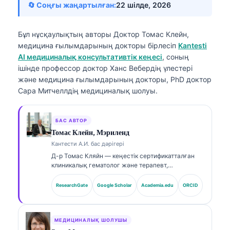
🔄 Соңғы жаңартылған:
22 шілде, 2026
Бұл нұсқаулықтың авторы
Доктор Томас Клейн,
медицина ғылымдарының докторы
бірлесіп
Kantesti
AI медициналық консультативтік кеңесі
, соның
ішінде профессор доктор Ханс Вебердің үлестері
және медицина ғылымдарының докторы, PhD доктор
Сара Митчеллдің медициналық шолуы.
БАС АВТОР
Томас Клейн, Мэриленд
Кантести А.И. бас дәрігері
Д-р Томас Кляйн — кеңестік сертификатталған
клиникалық гематолог және терапевт,
зертханалық медицина саласында және ЖИ-мен
(AI) сүйемелденген клиникалық талдауда 15
ResearchGate
Google Scholar
Academia.edu
ORCID
жылдан астам тәжірибесі бар. Kantesti AI
компаниясының Бас медициналық офицері
ретінде ол меншікті нейрожелінің медициналық
дәлдігін қамтамасыз етуге қатысты клиникалық
МЕДИЦИНАЛЫҚ ШОЛУШЫ
қадағалауды жүзеге асырады. Д-р Кляйн