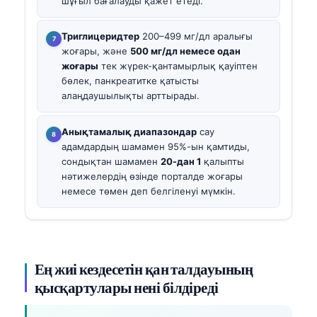
шұғыл бағалауды қажет етеді.
Триглицеридтер
200–499 мг/дл аралығы
жоғары, және
500 мг/дл немесе одан
жоғары
тек жүрек-қантамырлық қауіптен
бөлек, панкреатитке қатысты
алаңдаушылықты арттырады.
Анықтамалық диапазондар
сау
адамдардың шамамен 95%-ын қамтиды,
сондықтан шамамен
20-дан 1
қалыпты
нәтижелердің өзінде порталде жоғары
немесе төмен деп белгіленуі мүмкін.
Ең жиі кездесетін қан талдауының
қысқартулары нені білдіреді