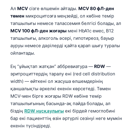
Ал
MCV
сізге өлшемін айтады.
MCV 80 фЛ-ден
төмен
микроцитозға меңзейді, ол көбіне темір
тапшылығы немесе талассемия белгісі болады, ал
MCV 100 фЛ-ден жоғары
мені HbA1c емес, B12
тапшылығы, алкоголь әсері, гипотиреоз, бауыр
ауруы немесе дәрілерді қайта қарап шығу туралы
ойлантады.
Ең “ұйықтап жатқан” аббревиатура —
RDW
—
эритроциттердің таралу ені (red cell distribution
width) — өйткені ол жасуша өлшемдерінің
қаншалықты әркелкі екенін көрсетеді. Төмен
MCV-мен бірге жоғары RDW көбіне темір
тапшылығының басында-ақ пайда болады, ал
біздің
RDW нұсқаулығы
екі бірдей гемоглобині
бар екі пациенттің өзін әртүрлі сезінуі неге мүмкін
екенін түсіндіреді.