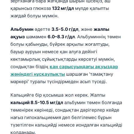
зертханаға бара жатқанда шырын ішсеңіз, аш
қарынсыз глюкоза
132 мг/дл
мүлде қалыпты
жағдай болуы мүмкін.
Альбумин
әдетте
3.5-5.0 г/дл
, және
жалпы
ақуыз
шамамен
6.0–8.3 г/дл
. Альбуминнің төмен
болуы қабынуды, бүйрек арқылы жоғалтуды,
бауыр ауруын немесе қан алуға дейінгі
көктамырлық сұйықтықтарды көрсетуі мүмкін,
сондықтан біздің
қан сарысуындағы ақуыздар
жөніндегі нұсқаулықты
шаршаған 'тамақтану
маркері' туралы түсіндірмеден асып түседі.
Кальцийге бір қосымша жол керек. Жалпы
кальций 8.5-10.5 мг/дл
альбумин төмен болғанда
төменірек көрінеді, сондықтан дәрігерлер кейде
нағыз гипокальциемия деп белгілемес бұрын
Norsk bokmål
түзетілген кальцийді немесе иондалған кальцийді
Ślōnskŏ gŏdka
қолданады.