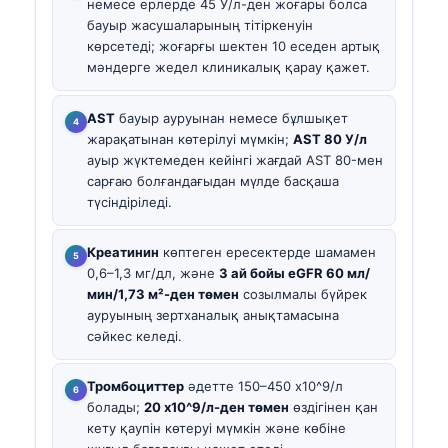
немесе ерлерде 45 У/л-ден жоғары болса
бауыр жасушаларының тітіркенуін
көрсетеді; жоғарғы шектен 10 еседен артық
мәндерге жедел клиникалық қарау қажет.
AST
бауыр ауруынан немесе бұлшықет
жарақатынан көтерілуі мүмкін;
AST 80 У/л
ауыр жүктемеден кейінгі жағдай AST 80-мен
сарғаю болғандағыдан мүлде басқаша
түсіндіріледі.
Креатинин
көптеген ересектерде шамамен
0,6–1,3 мг/дл, және
3 ай бойы eGFR 60 мл/
мин/1,73 м²-ден төмен
созылмалы бүйрек
ауруының зертханалық анықтамасына
сәйкес келеді.
Тромбоциттер
әдетте 150–450 x10^9/л
болады;
20 x10^9/л-ден төмен
өздігінен қан
кету қаупін көтеруі мүмкін және көбіне