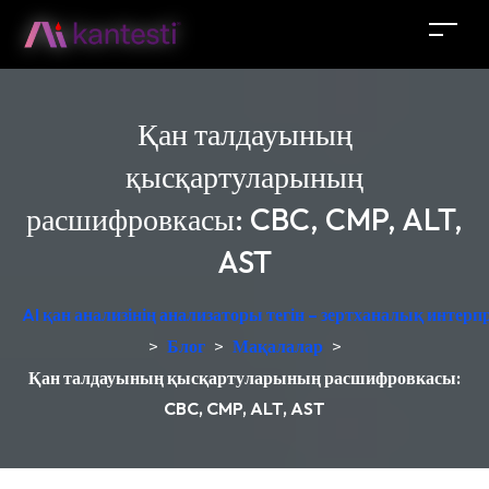
Қан талдауының
қысқартуларының
расшифровкасы: CBC, CMP, ALT,
AST
AI қан анализінің анализаторы тегін – зертханалық интер
>
Блог
>
Мақалалар
>
Қан талдауының қысқартуларының расшифровкасы:
CBC, CMP, ALT, AST