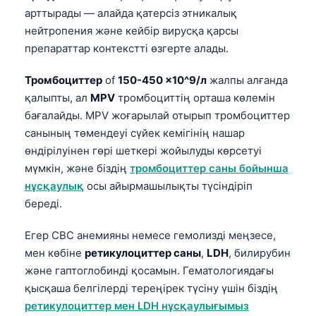
арттырады — алайда қатерсіз этникалық
нейтропения және кейбір вирусқа қарсы
препараттар контекстті өзгерте алады.
Тромбоциттер
of
150-450 x10^9/л
жалпы алғанда
қалыпты, ал
MPV
тромбоциттің орташа көлемін
бағалайды. MPV жоғарылай отырып тромбоциттер
санының төмендеуі сүйек кемігінің нашар
өндірілуінен гөрі шеткері жойылуды көрсетуі
мүмкін, және біздің
тромбоциттер саны бойынша
нұсқаулық
осы айырмашылықты түсіндіріп
береді.
Егер CBC анемияны немесе гемолизді меңзесе,
мен көбіне
ретикулоциттер саны
,
LDH
, билирубин
және гаптоглобинді қосамын. Гематологиядағы
қысқаша белгілерді тереңірек түсіну үшін біздің
ретикулоциттер мен LDH нұсқаулығымыз