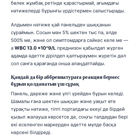
бөлек жұмбақ ретінде қарастырмай, ағымдағы
нәтижелерді бұрынғы үрдістермен салыстырады.
Алдымен нәтиже қай панельден шыққанын
сұраймын. Сосын мән 5% шектен тыс па, әлде
500% ме, және ол симптомдарға сәйкес келе ме —
a
WBC 13.0 x10^9/L
преднизон қабылдап жүрген
адамда әдетте дірілдеп қалтыраумен жүретін дәл
сол санға қарағанда онша алаңдатпайды.
Қандай да бір аббревиатураға реакция бермес
бұрын қолданатын үш сұрақ
Панель, дәреже және үлгі үрейден бұрын келеді.
Шамалы ғана шектен шыққан және уақыт өте
тұрақты нәтиже, тіпті порталдағы екеуі де бірдей
қызыл жалауша көрсетсе де, соңғы талдаудан бері
екі еселенген маркерден әдетте мүлде басқа
нәрсені білдіреді.