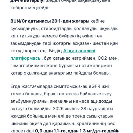
дл-ге көтерілуі
жедел бүйрек зақымдануына
日本語
көбірек меңзейді.
Eesti
BUN/Cr қатынасы 20:1-ден жоғары
көбіне
Azərbaycan dili
сусыздануды, стероидтарды қолдануды, ақуызды
Bosanski
көп тұтынуды немесе бүйректің өзіне тән
Svenska
зақымданудан гөрі жоғарғы асқазан-ішектен қан
кетуді көрсетеді. Біздің
AI қан анализі
Српски језик
платформасы
, бұл қатынас натриймен, CO2-мен,
Íslenska
гемоглобинмен және бұрынғы нәтижелермен
Հայերեն
қатар оқылғанда анағұрлым пайдалы болады.
Bahasa Indonesia
Егде жастағыларда симптомсыз-ақ eGFR жиі
हिन्दी
төмен болады, бірақ тек жасқа байланыстыру
альбуминурияны, анемияны немесе ацидозды
Nederlands
ақтауға болмайды. 2026 жылғы 28 наурыздағы
Dansk
жағдай бойынша мен әлі де тренд сызықтарын
Български
шынайы оқиға деп қараймын: креатининнің бес
فارسی
көрсеткіші
0,9-дан 1,1-ге, одан 1,3 мг/дл-ге дейін