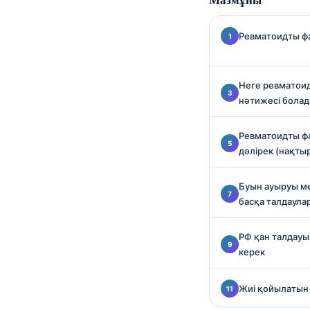
O‘zbekcha
Українська
Ревматоидты фа
አማርኛ
Kiswahili
Неге ревматои
нәтижесі бола
ភាសាខ្មែរ
ဗမာစာ
Ревматоидты фа
ไทย
дәлірек (нақтыр
Tagalog
Буын ауыруы ме
Tiếng Việt
басқа талдаул
Bahasa Melayu
РФ қан талдауы
മലയാളം
керек
ಕನ್ನಡ
ગુજરાતી
Жиі қойылатын
தமிழ்