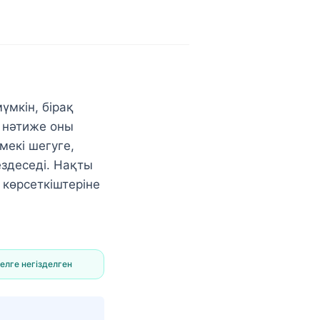
мкін, бірақ
с нәтиже оны
мекі шегуге,
здеседі. Нақты
 көрсеткіштеріне
елге негізделген