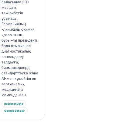
саласында 30+
жылдық
тәжірибесін
ұсынады.
Германияның
клиникалық химия
қоғамының
бұрынғы президенті
бола отырып, ол
диагностикалық
панельдерді
талдауға,
биомаркерлерді
стандарттауға және
AI-мен күшейтілген
зертханалық
медицинаға
маманданған.
ResearchGate
Google Scholar