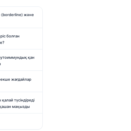
(borderline) және
ріс болған
бе?
аутоиммундық қан
ы
ерекше жағдайлар
 қалай түсіндіреді
 қашан маңызды