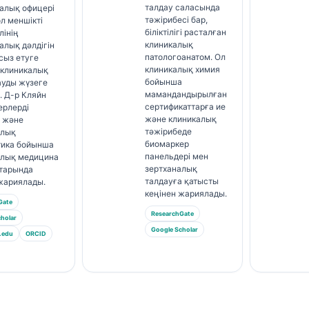
талдау саласында
алық офицері
тәжірибесі бар,
ол меншікті
біліктілігі расталған
лінің
клиникалық
лық дәлдігін
патологоанатом. Ол
сыз етуге
клиникалық химия
 клиникалық
бойынша
ауды жүзеге
мамандандырылған
. Д-р Кляйн
сертификаттарға ие
ерлерді
және клиникалық
у және
тәжірибеде
алық
биомаркер
тика бойынша
панельдері мен
алық медицина
зертханалық
тарында
талдауға қатысты
жариялады.
кеңінен жариялады.
Gate
ResearchGate
holar
Google Scholar
.edu
ORCID