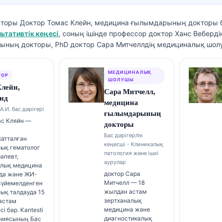
вторы
Доктор Томас Клейн, медицина ғылымдарының докторы
б
ьтативтік кеңесі
, соның ішінде профессор доктор Ханс Веберді
ның докторы, PhD доктор Сара Митчеллдің медициналық шол
МЕДИЦИНАЛЫҚ
ТОР
ШОЛУШЫ
Клейн,
Сара Митчелл,
нд
медицина
А.И. бас дәрігері
ғылымдарының
ас Кляйн —
докторы
Бас дәрігерлік
катталған
кеңесші - Клиникалық
лық гематолог
патология және ішкі
апевт,
аурулар
алық медицина
доктор Сара
да және ЖИ-
Митчелл — 18
 сүйемелденген
жылдан астам
ық талдауда 15
зертханалық
астам
медицина және
і бар. Kantesti
диагностикалық
аниясының Бас