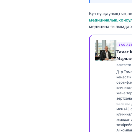
Frysk
Бұл нұсқаулықтың а
Esperanto
медициналық консул
Беларуская мова
медицина ғылымдары
Татар теле
Кыргызча
БАС АВ
Томас 
ئۇيغۇرچە
Мэриле
Cebuano
Кантести 
Д-р Том
Basa Jawa
кеңестік
сертифи
ພາສາລາວ
клиника
және тер
Монгол
зертхан
Afrikaans
саласын
мен (AI)
العربية المغربية
клиникал
жылдан 
Occitan
тәжірибес
AI комп