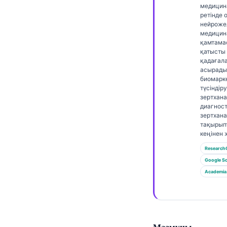
Gàidhlig
медицин
ретінде 
Euskara
нейроже
медицина
Македонски јазик
қамтама
Latviešu valoda
қатысты
қадағал
Galego
асырады
биомарк
অসমীয়া
түсіндір
зертхан
සිංහල
диагнос
зертхан
سنڌي
тақырып
кеңінен 
پښتو
Research
Google Sc
Slovenčina
Academia
Hrvatski
Suomi
Català
Мазмұны