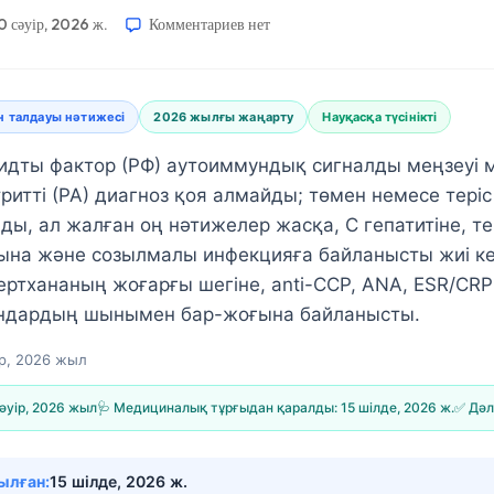
0 сәуір, 2026 ж.
Комментариев
нет
н талдауы нәтижесі
2026 жылғы жаңарту
Науқасқа түсінікті
дты фактор (РФ) аутоиммундық сигналды меңзеуі мү
ритті (РА) диагноз қоя алмайды; төмен немесе тері
ы, ал жалған оң нәтижелер жасқа, С гепатитіне, те
на және созылмалы инфекцияға байланысты жиі ке
ертхананың жоғарғы шегіне, anti-CCP, ANA, ESR/CRP
уындардың шынымен бар-жоғына байланысты.
ір, 2026 жыл
әуір, 2026 жыл
🩺 Медициналық тұрғыдан қаралды:
15 шілде, 2026 ж.
✅ Дәл
ылған:
15 шілде, 2026 ж.