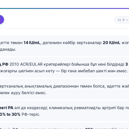
v1.0 
етте төмен
14 IU/mL
, дегенмен кейбір зертханалар
20 IU/mL
жоғ
лданады.
ң РФ
2010 ACR/EULAR критерийлері бойынша бұл нені білдіреді
3
жоғарғы шегінен асып кету — бір ғана әмбебап шекті мән емес.
ертханалық анықтамалық диапазоннан төмен болса, әдетте жа
өлек ауру белгісі емес.
вті РА
әлі де кездеседі; клиникалық ревматоидты артриті бар п
0% to 30%
РФ-теріс.