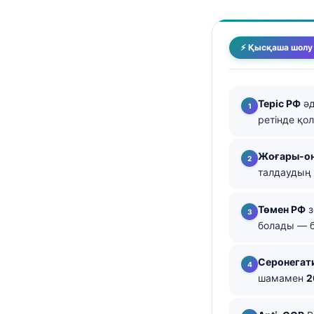
తెలుగు
मराठी
⚡ Қысқаша шолу
اردو
বাংলা
Теріс РФ
әд
Shqip
ретінде қо
Magyar
Жоғары-о
Slovenščina
талдаудың 
한국어
Polski
Төмен РФ
з
болады — б
Lietuvių kalba
Русский
Серонегати
ქართული
шамамен
2
Čeština