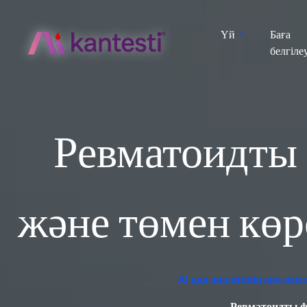
Үй
Баға
белгіле
Ревматоидты 
және төмен көр
AI қан анализінің анализ
Ревматоидты фа