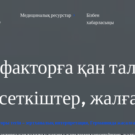
Медициналық ресурстар
Бізбен
у
хабарласыңы
факторға қан та
сеткіштер, жалғ
аторы тегін – зертханалық интерпретация, Германияда жасалғ
кторға қан талдауы: жоғары және төмен көрсеткіштер, жалғ