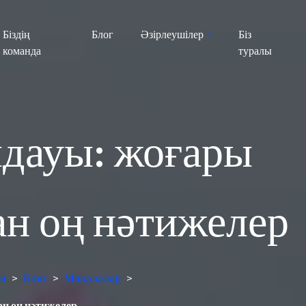
Біздің
Блог
Әзірлеушілер
Біз
команда
туралы
лдауы: жоғары
ан оң нәтижелер
ан
>
Блог
>
Мақалалар
>
ан оң нәтижелер