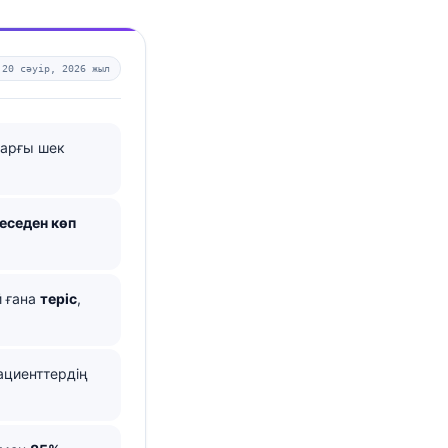
—
20 сәуір, 2026 жыл
арғы шек
 еседен көп
й ғана
теріс
,
ациенттердің