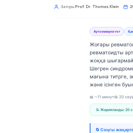
Авторы Prof. Dr. Thomas Klein
2
Аутоиммунитет
Қа
Жоғары ревматои
ревматоидты арт
жоққа шығармайд
Шегрен синдромы
мағына титрге, з
және ісінген б
📖 ~11 минут
📅
20 сәу
📝 Жарияланды:
20 с
Norsk bokmål
Ślōnskŏ gŏdka
🔄 Соңғы жаңарт