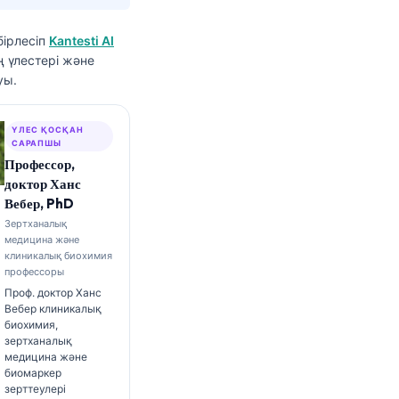
ірлесіп
Kantesti AI
ң үлестері және
уы.
ҮЛЕС ҚОСҚАН
САРАПШЫ
Профессор,
доктор Ханс
Вебер, PhD
Зертханалық
медицина және
клиникалық биохимия
профессоры
Проф. доктор Ханс
Вебер клиникалық
биохимия,
зертханалық
медицина және
биомаркер
зерттеулері