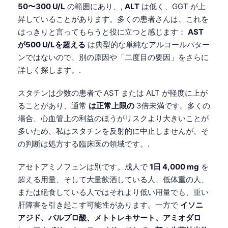
50〜300 U/L
の範囲にあり、,
ALT
は低く、GGT が上
Català
昇していることがあります。多くの患者さんは、これを
O‘zbekcha
はっきりと言ってもらうと役に立つと感じます：
AST
Українська
が500 U/Lを超える
は典型的な単純なアルコールパター
ンではないので、別の原因や「二度目の要因」をさらに
አማርኛ
詳しく探します。.
Kiswahili
ភាសាខ្មែរ
スタチンは少数の患者で AST または ALT が軽度に上が
ることがあり、通常
は正常上限の
3倍未満です。多くの
ဗမာစာ
場合、心血管上の利益のほうがリスクより大きいことが
ไทย
多いため、私はスタチンを反射的に中止しませんが、そ
Tagalog
の判断は処方する臨床医の領域です。.
Tiếng Việt
アセトアミノフェンは別です。成人で
1日 4,000 mg
を
Bahasa Melayu
超える用量、そして大量飲酒している人、低体重の人、
または絶食している人ではそれより低い用量でも、重い
മലയാളം
肝障害を引き起こす可能性があります。一方で
イソニ
ಕನ್ನಡ
アジド、バルプロ酸、メトトレキサート、アミオダロ
ગુજરાતી