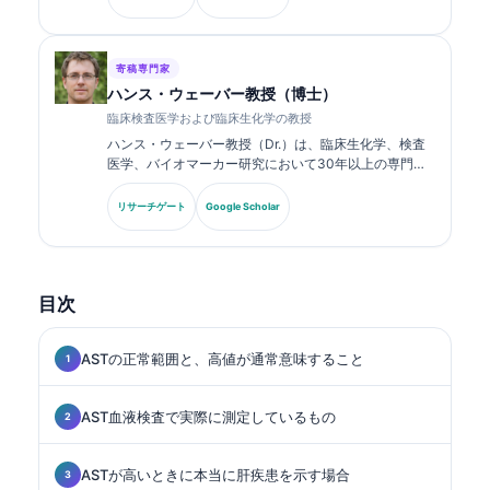
発表しています。.
寄稿専門家
ハンス・ウェーバー教授（博士）
臨床検査医学および臨床生化学の教授
ハンス・ウェーバー教授（Dr.）は、臨床生化学、検査
医学、バイオマーカー研究において30年以上の専門知
識を持ちます。ドイツ臨床化学会の元会長であり、診断
パネル解析、バイオマーカーの標準化、AI支援による検
リサーチゲート
Google Scholar
査医学を専門としています。.
目次
ASTの正常範囲と、高値が通常意味すること
AST血液検査で実際に測定しているもの
ASTが高いときに本当に肝疾患を示す場合