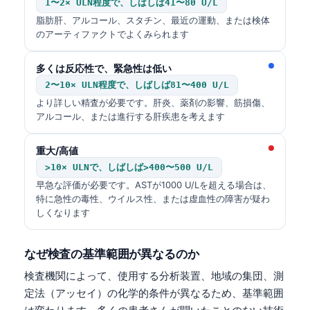
1〜2× ULN程度で、しばしば41〜80 U/L
脂肪肝、アルコール、スタチン、最近の運動、または検体
のアーティファクトでよくみられます
多くは反応性で、緊急性は低い
2〜10× ULN程度で、しばしば81〜400 U/L
より詳しい精査が必要です。肝炎、薬剤の影響、筋損傷、
アルコール、または進行する肝疾患を考えます
重大/高値
>10× ULNで、しばしば>400〜500 U/L
早急な評価が必要です。ASTが1000 U/Lを超える場合は、
特に急性の毒性、ウイルス性、または虚血性の障害が疑わ
しくなります
なぜ検査の基準範囲が異なるのか
検査機関によって、使用する分析装置、地域の集団、測
定法（アッセイ）の化学的条件が異なるため、基準範囲