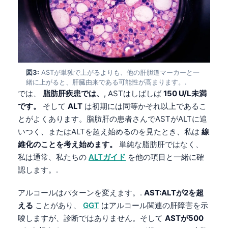
図3:
ASTが単独で上がるよりも、他の肝胆道マーカーと一
緒に上がると、肝臓由来である可能性が高まります。.
では、
脂肪肝疾患では、
, ASTはしばしば
150 U/L未満
です。
そして
ALT
は初期には同等かそれ以上であるこ
とがよくあります。脂肪肝の患者さんでASTがALTに追
いつく、またはALTを超え始めるのを見たとき、私は
線
維化のことを考え始めます。
単純な脂肪肝ではなく、
私は通常、私たちの
ALTガイド
を他の項目と一緒に確
認します。.
アルコールはパターンを変えます。.
AST:ALTが2を超
える
ことがあり、
GGT
はアルコール関連の肝障害を示
唆しますが、診断ではありません。そして
ASTが500