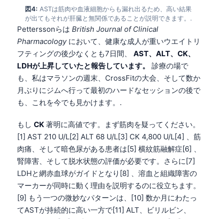
図4:
ASTは筋肉や血液細胞からも漏れ出るため、高い結果
が出てもそれが肝臓と無関係であることが説明できます。.
Petterssonらは
British Journal of Clinical
Pharmacology
において、健康な成人が重いウエイトリ
フティングの後少なくとも7日間、
AST、ALT、CK、
LDHが上昇していたと報告しています。
診療の場で
も、私はマラソンの週末、CrossFitの大会、そして数か
月ぶりにジムへ行って最初のハードなセッションの後で
も、これを今でも見かけます。.
もし
CK
著明に高値です。まず筋肉を疑ってください。
[1] AST 210 U/L[2] ALT 68 U/L[3] CK 4,800 U/L[4] 、筋
肉痛、そして暗色尿がある患者は[5] 横紋筋融解症[6] 、
腎障害、そして脱水状態の評価が必要です。さらに[7]
LDHと網赤血球がガイドとなり[8] 、溶血と組織障害の
マーカーが同時に動く理由を説明するのに役立ちます。
[9] もう一つの微妙なパターンは、[10] 数か月にわたっ
てASTが持続的に高い一方で[11] ALT、ビリルビン、