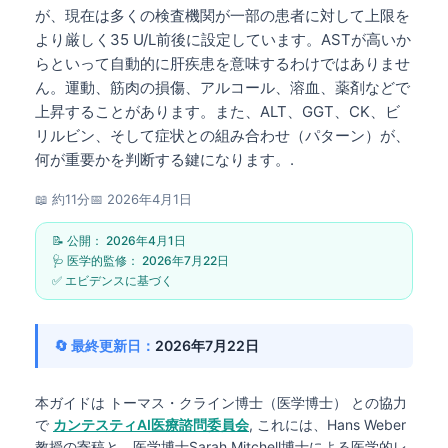
が、現在は多くの検査機関が一部の患者に対して上限を
より厳しく35 U/L前後に設定しています。ASTが高いか
らといって自動的に肝疾患を意味するわけではありませ
ん。運動、筋肉の損傷、アルコール、溶血、薬剤などで
上昇することがあります。また、ALT、GGT、CK、ビ
リルビン、そして症状との組み合わせ（パターン）が、
何が重要かを判断する鍵になります。.
📖 約11分
📅
2026年4月1日
📝 公開：
2026年4月1日
🩺 医学的監修：
2026年7月22日
✅ エビデンスに基づく
🔄 最終更新日：
2026年7月22日
本ガイドは
トーマス・クライン博士（医学博士）
との協力
で
カンテスティAI医療諮問委員会
, これには、Hans Weber
教授の寄稿と、医学博士Sarah Mitchell博士による医学的レ