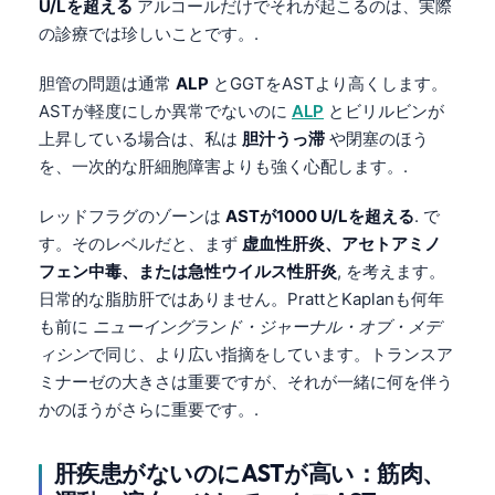
U/Lを超える
アルコールだけでそれが起こるのは、実際
の診療では珍しいことです。.
胆管の問題は通常
ALP
とGGTをASTより高くします。
ASTが軽度にしか異常でないのに
ALP
とビリルビンが
上昇している場合は、私は
胆汁うっ滞
や閉塞のほう
を、一次的な肝細胞障害よりも強く心配します。.
レッドフラグのゾーンは
ASTが1000 U/Lを超える
. で
す。そのレベルだと、まず
虚血性肝炎、アセトアミノ
フェン中毒、または急性ウイルス性肝炎
, を考えます。
日常的な脂肪肝ではありません。PrattとKaplanも何年
も前に
ニューイングランド・ジャーナル・オブ・メデ
ィシン
で同じ、より広い指摘をしています。トランスア
ミナーゼの大きさは重要ですが、それが一緒に何を伴う
かのほうがさらに重要です。.
肝疾患がないのにASTが高い：筋肉、