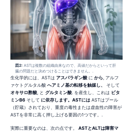
図2:
ASTは複数の組織由来なので、高値だからといって肝
臓の問題だと決めつけることはできません。.
生化学的には、ASTは
アスパラギン酸
に
から
, アルフ
ァケトグルタル酸
へアミノ基の転移を触媒し、
そして
オキサロ酢酸
, と
グルタミン酸
. を産生し、これは
ビタ
ミンB6
そして
に依存します。ASTには
ASTはプール
（貯蔵）されており、重度の毒性または虚血性の障害が
ASTを非常に高く押し上げる要因の1つです。.
実際に重要なのは、次の点です。
ASTとALTは障害マ