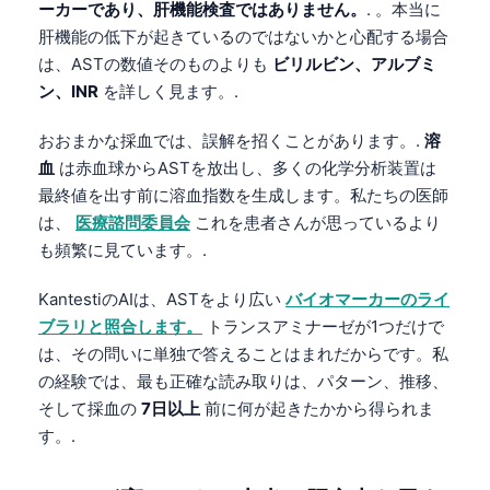
ーカーであり、肝機能検査ではありません。
. 。本当に
肝機能の低下が起きているのではないかと心配する場合
は、ASTの数値そのものよりも
ビリルビン、アルブミ
ン、INR
を詳しく見ます。.
おおまかな採血では、誤解を招くことがあります。.
溶
血
は赤血球からASTを放出し、多くの化学分析装置は
最終値を出す前に溶血指数を生成します。私たちの医師
は、
医療諮問委員会
これを患者さんが思っているより
も頻繁に見ています。.
KantestiのAIは、ASTをより広い
バイオマーカーのライ
ブラリと照合します。
トランスアミナーゼが1つだけで
は、その問いに単独で答えることはまれだからです。私
の経験では、最も正確な読み取りは、パターン、推移、
そして採血の
7日以上
前に何が起きたかから得られま
す。.