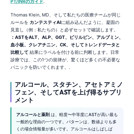
PT/INRのガイド
.
Frysk
Thomas Klein, MD、そして私たちの医療チームが同じ
Esperanto
ルールを
カンテスティAI
に組み込んだように、凝固の
Беларуская мова
見直し（例：私たちの）と必ずセットで確認します。
Татар теле
：ASTをALT、ALP、GGT、ビリルビン、アルブミン、
血小板、クレアチニン、CK、そしてトレンドデータと
Кыргызча
比較して
結果にラベルを付ける前に判断します。日常
ئۇيغۇرچە
診療では、この1つの規律が、驚くほど多くの不必要な
Cebuano
パニックを防いでくれます。.
Basa Jawa
アルコール、スタチン、アセトアミノ
ພາສາລາວ
フェン、そしてASTを上げ得るサプリ
Монгол
メント
Afrikaans
アルコールと薬剤
は、軽度〜中等度にASTが高い最も
العربية المغربية
一般的な理由の一つです。パターンは、数値よりも多
Occitan
くの場合情報量が多いです。アルコールはしばしば