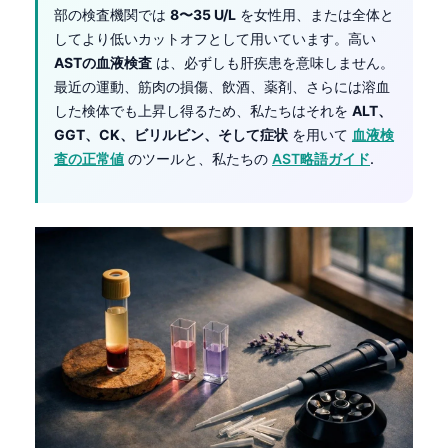
部の検査機関では
8〜35 U/L
を女性用、または全体と
してより低いカットオフとして用いています。高い
ASTの血液検査
は、必ずしも肝疾患を意味しません。
最近の運動、筋肉の損傷、飲酒、薬剤、さらには溶血
した検体でも上昇し得るため、私たちはそれを
ALT、
GGT、CK、ビリルビン、そして症状
を用いて
血液検
査の正常値
のツールと、私たちの
AST略語ガイド
.