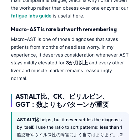
main complaint is fatigue, which is why I often widen
the workup rather than obsess over one enzyme; our
fatigue labs guide
is useful here.
Macro-AST is rare but worth remembering
Macro-AST is one of those diagnoses that saves
patients from months of needless worry. In my
experience, it deserves consideration whenever AST
stays mildly elevated for
3か月以上
and every other
liver and muscle marker remains reassuringly
normal.
AST:ALT比、CK、ビリルビン、
GGT：数よりもパターンが重要
AST:ALT比
helps, but it never settles the diagnosis
by itself. I use the ratio to sort patterns:
less than 1
脂肪肝やウイルス性の障害によく当てはまります。,
2