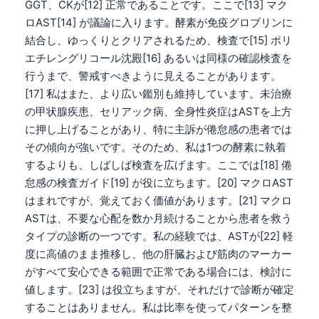
GGT、CKが[12] 正常であることです。ここで[13] マク
ロAST[14] が議論に入ります。酵素が免疫グロブリンに
結合し、ゆっくりとクリアされるため、検査で[15] ポリ
エチレングリコール沈殿[16] あるいは同様の確認検査を
行うまで、警戒すべきように見えることがあります。
[17] 私はまた、より広い鑑別も維持しています。未治療
の甲状腺疾患、セリアック病、全身性炎症はASTを上方
に押し上げることがあり、特に主訴が倦怠感の患者では
その傾向が強いです。そのため、私は1つの酵素に執着
するよりも、しばしば検査を広げます。ここでは[18] 倦
怠感の検査ガイド[19] が役に立ちます。[20] マクロAST
はまれですが、覚えておく価値があります。[21] マクロ
ASTは、不要な心配を数か月続けることから患者を救う
タイプの診断の一つです。私の経験では、ASTが[22] 軽
度に高値のまま推移し、他の肝臓および筋肉のマーカー
がすべて安心できる範囲で正常である場合には、検討に
値します。[23] は役立ちますが、それだけで診断が確定
することはありません。私は比率を使ってパターンを整