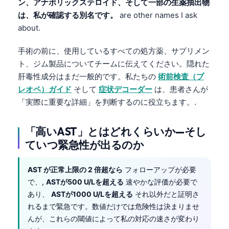
ン、アナボリックステロイド、そして一部の生薬抽出物
は、私が確認する別名です。
are other names I ask
தமிழ்
about.
తెలుగు
मराठी
手術の前に、使用しているすべての処方薬、サプリメン
ト、ジム製品についてチームに伝えてください。隠れた
اردو
肝毒性成分はまだ一般的です。私たちの
術前検査（プ
বাংলা
レオペ）ガイド
そして
症状デコーダー
は、患者さんが
Shqip
「実際に重要な詳細」を判断するのに役立ちます。.
Magyar
「高いAST」とはどれくらいか—そし
Slovenščina
ていつ緊急性が出るのか
한국어
Polski
AST が正常上限の 2 倍超なら
フォローアップが必要
で、,
ASTが500 U/Lを超える
速やかな評価が必要で
Lietuvių kalba
あり、
ASTが1000 U/Lを超える
それ以外だと証明さ
Русский
れるまで緊急です。数値だけでは危険性は決まりませ
ქართული
んが、これらの閾値によって私の対応の速さが変わり