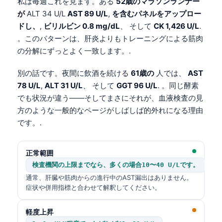
私は毎週これを見ます。ある
52歳のマラソンランナー
が
ALT 34 U/L
AST 89 U/L
,
を含むパネルをアップロー
ドし、
,
ビリルビン 0.8 mg/dL
、 そして
CK 1,426 U/L
.
。このパターンは、肝炎よりもトレーニングによる筋肉
の分解にずっとよく一致します。.
別の話です。夜間に飲酒を続ける
61歳の
人では、
AST
78 U/L
,
ALT 31 U/L
、 そして
GGT 96 U/L
. 。同じ酵素
でも状況が違う——そしてまさにそれが、血液検査の見
方のような一般的なページがしばしば的外れになる理由
です。.
正常範囲
検査機関の上限までなら、多くの場合10〜40 U/Lです。
通常、肝臓や筋肉からの進行中のAST漏出はありません。
症状や併用指標と合わせて解釈してください。
軽度上昇