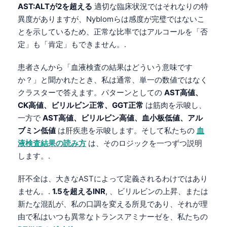
AST:ALTが2を超える
適切な臨床状況ではそれなりの特
異度がありますが、Nyblomらは感度が完璧ではないこ
とを示しているため、正常な比率ではアルコールを「否
定」も「肯定」もできません。.
患者さんから「血液検査の結果はどういう意味です
か？」と聞かれたとき、私は通常、単一の数値ではなく
クラスターで答えます。パターンとしての
AST高値、
CK高値、ビリルビン正常、GGT正常
は筋肉を示唆し、
一方で
AST高値、ビリルビン高値、血小板低値、アル
ブミン低値
は肝疾患を示唆します。そして私たちの
血
液検査結果の読み方
は、そのロジックを一つずつ説明
します。.
肝不全は、大きなASTによって定義されるわけではあり
ません。.
1.5を超えるINR
, 、ビリルビンの上昇、または
新たな混乱が、私の口調を変える所見であり、それが理
Norsk bokmål
由で私はいつも異常なトランスアミナーゼを、私たちの
Ślōnskŏ gŏdka