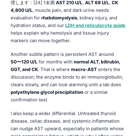
理します：[24] 1未満
AST 210 U/L
,
ALT 68 U/L
,
CK
4,800 U/L
, muscle pain, and dark urine needs
evaluation for
rhabdomyolysis
, kidney injury, and
hydration status, and our
LDH and reticulocyte guide
helps explain why hemolysis and tissue injury
markers can move together.
Another subtle pattern is persistent AST around
50〜120 U/L
for months with
normal ALT, bilirubin,
GGT, and CK
. That is where
macro-AST
enters the
discussion; the enzyme binds to an immunoglobulin,
clears slowly, and can look alarming until a lab does
polyethylene glycol precipitation
or a similar
confirmation test.
I also keep a wider differential. Untreated thyroid
disease, celiac disease, and systemic inflammation
can nudge AST upward, especially in patients whose