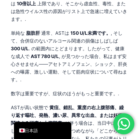
は
10倍以上
上限であり、そこから虚血性、毒性、また
简体中文
は急性ウイルス性の原因がリスト上で急速に増えていき
Română
ます。.
Türkçe
単純な
脂肪肝
通常、ASTは
150 U/L未満です。
, そし
Ελληνικά
て、合併症のないアルコール関連の損傷はしばしば
300 U/L
. の範囲内にとどまります。したがって、健康
Português
な成人で
AST 780 U/L
, が見つかった場合、私はまず安
Español
心させません――アセトアミノフェン、ショック、肝炎
Italiano
への曝露、激しい運動、そして筋肉症状について尋ねま
עִבְרִית
す。.
Français
数字は重要ですが、症状のほうがもっと重要です。.
العربية
ASTが高い状態で
黄疸、錯乱、重度の右上腹部痛、繰
Deutsch
り返す嘔吐、発熱、濃い尿、異常な出血、または妊娠に
English
関連する頭痛と上腹部痛
. が伴う場合は、当日中に受診
日本語
してください。ポータルを見つめながら「どこから始め
ればいいのか」と考えているなら、私たちの記事がトリ