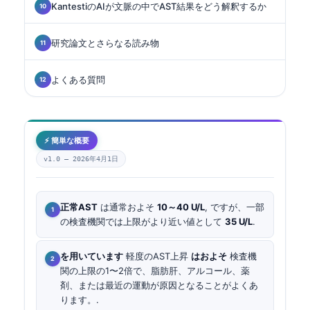
KantestiのAIが文脈の中でAST結果をどう解釈するか
研究論文とさらなる読み物
よくある質問
⚡ 簡単な概要
v1.0 —
2026年4月1日
正常AST
は通常およそ
10～40 U/L
, ですが、一部
の検査機関では上限がより近い値として
35 U/L
.
を用いています
軽度のAST上昇
はおよそ
検査機
関の上限の1〜2倍で、脂肪肝、アルコール、薬
剤、または最近の運動が原因となることがよくあ
ります。.