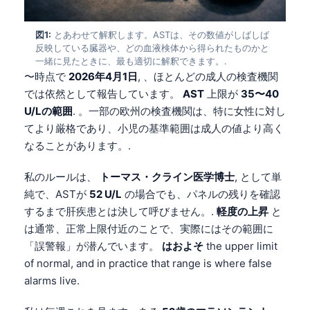
図1:
とあわせて解釈します。ASTは、その数値がしばしば
反映している臓器や、どの血液検体から得られたものかと
一緒に見たときに、最も適切に解釈できます。.
〜時点で
2026年4月1日
, 、ほとんどの成人の検査機関
では依然として報告しています。
AST
上限が
35〜40
U/Lの範囲
. 。一部の欧州の検査機関は、特に女性に対し
てより厳格であり、小児の基準範囲は成人の値より高く
なることがあります。.
私のルールは、
トーマス・クライン医学博士
, として単
純で、ASTが
52 U/L
の場合でも、パネルの残りを確認
するまで肝疾患とは決して呼びません。.
軽度の上昇
と
は通常、正常上限付近のことで、実際にはその範囲に
「誤警報」が潜んでいます。
はおよそ
the upper limit
of normal, and in practice that range is where false
alarms live.