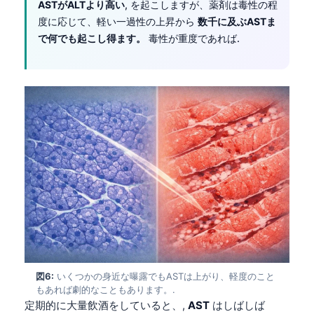
Gàidhlig
ASTがALTより高い
, を起こしますが、薬剤は毒性の程
度に応じて、軽い一過性の上昇から
数千に及ぶASTま
Euskara
で何でも起こし得ます。
毒性が重度であれば.
Македонски јазик
Latviešu valoda
Galego
অসমীয়া
සිංහල
سنڌي
پښتو
Slovenčina
Hrvatski
図6:
いくつかの身近な曝露でもASTは上がり、軽度のこと
Suomi
もあれば劇的なこともあります。.
Қазақ тілі
定期的に大量飲酒をしていると、,
AST
はしばしば