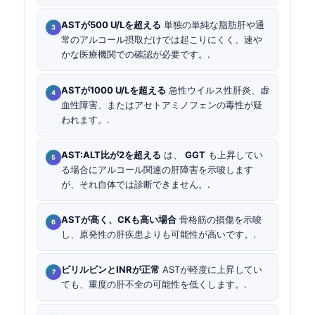
ASTが500 U/Lを超える
単独の単純な脂肪肝や通
常のアルコール摂取だけでは起こりにくく、速や
かな医療機関での確認が必要です。.
ASTが1000 U/Lを超える
急性ウイルス性肝炎、虚
血性障害、またはアセトアミノフェンの毒性が疑
われます。.
AST:ALT比が2を超える
は、
GGT
も上昇してい
る場合にアルコール関連の肝障害を示唆します
が、それ自体では診断できません。.
ASTが高く、CKも高い場合
骨格筋の損傷を示唆
し、原発性の肝疾患よりも可能性が高いです。.
ビリルビンとINRが正常
ASTが軽度に上昇してい
ても、重度の肝不全の可能性を低くします。.