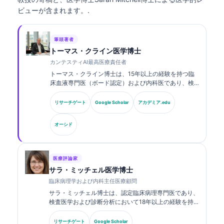
ビューが含まれます。.
筆頭著者
トーマス・クライン医学博士
カンテスティAI最高医療責任者
トーマス・クライン博士は、15年以上の経験を持つ臨
床血液専門医（ボード認定）および内科医であり、検
査医学およびAI支援による臨床解析に関する豊富な経
験を有しています。Kantesti AIにおける最高医療責任
リサーチゲート
Google Scholar
アカデミア.edu
者（CMO）として、同社の独自のニューラルネットワ
ークの医療的正確性に関する臨床的監督を行っていま
オーシド
す。クライン博士は、バイオマーカーの解釈および検
査医学に関する研究・論文を幅広く発表しています。.
医療評論家
サラ・ミッチェル医学博士
臨床病理学および内科主任医療顧問
サラ・ミッチェル博士は、認定臨床病理専門医であり、
検査医学および診断分析において18年以上の経験を持
ちます。臨床化学の専門資格を有し、臨床現場における
バイオマーカーパネルおよび検査分析について、幅広く
リサーチゲート
Google Scholar