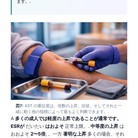
ます。.
Čeština
Eesti
Azərbaycan dili
Bosanski
Svenska
Српски језик
Íslenska
Հայերեն
Bahasa Indonesia
हिन्दी
Nederlands
図7:
AST の重症度は、倍数の上昇、症状、そしてそれと一
緒に動く他の指標によって最もよく判断できます。.
Dansk
A
多くの成人では軽度の上昇であることが通常です。
Български
ESRが
だいたい
はおよそ
正常上限。.
中等度の上昇
は
おおよそ
2〜5倍
, 。一方
著明な上昇
多くの場合、それ
فارسی