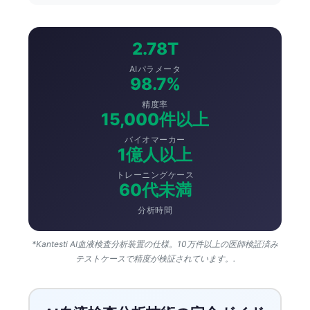
2.78T
AIパラメータ
98.7%
精度率
15,000件以上
バイオマーカー
1億人以上
トレーニングケース
60代未満
分析時間
*Kantesti AI血液検査分析装置の仕様。10万件以上の医師検証済み
テストケースで精度が検証されています。.