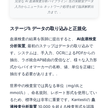
完全な AI 血液検査分析パイプライン: 生の実験室データ
入力からニューラル ネットワーク処理を経て臨床解釈出
力まで。.
ステージ1: データの取り込みと正規化
血液検査の結果を医師に提出すると、
AI血液検査
分析装置
, 最初のステップはデータの取り込みで
す。システムは、手入力、OCRによるPDFからの
抽出、ラボ統合API経由の受信など、様々な入力形
式からバイオマーカーの名称、値、単位を正確に
抽出する必要があります。.
世界中の検査室では異なる単位（mg/dLと
mmol/L）、命名規則、レポート形式を使用してい
るため、標準化は非常に重要です。Kantestiの
血
液検査分析装置
10,000 を超える検査形式を認識