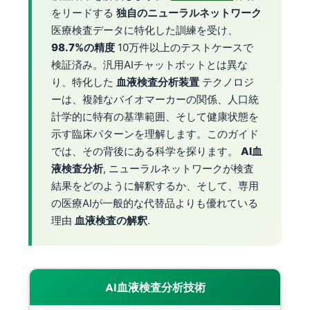
をリードする
独自のニューラルネットワーク
医療検査データに特化した訓練を受け、
98.7%の精度
10万件以上のテストケースで
検証済み。汎用AIチャットボットとは異な
り、特化した
血液検査分析装置
テクノロジ
ーは、複雑なバイオマーカーの関係、人口統
計学的に特有の基準範囲、そして健康状態を
示す臨床パターンを理解します。このガイド
では、その背後にある科学を探ります。
AI血
液検査分析
, ニューラルネットワークが検査
結果をどのように解釈するか、そして、専用
の医療AIが一般的な代替品よりも優れている
理由
血液検査の解釈
.
AI血液検査分析技術