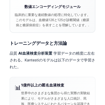
Gàidhlig
数値エンコーディングモジュール
Euskara
臨床的に重要な連続数値の処理に特化しています。
Македонски јазик
このモデルは、血糖値126と125が診断閾値（糖尿
Latviešu valoda
病と糖尿病前症）を表すことを理解しています。.
Galego
অসমীয়া
トレーニングデータと方法論
සිංහල
品質
AI血液検査分析装置
学習データの精度に左右
سنڌي
される。Kantestiのモデルは以下のデータで学習さ
پښتو
れた。
Slovenčina
1億件以上の匿名血液検査
Hrvatski
📊
世界中のさまざまな集団から得た実際の実験結
Suomi
果により、モデルがさまざまな人口統計、民
Қазақ тілі
族、医療システムにわたるパターンを認識でき