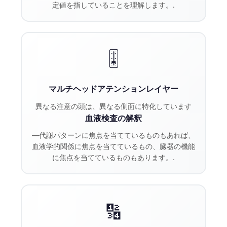
定値を指していることを理解します。.
Frysk
Esperanto
Беларуская мова
🎚️
Татар теле
Кыргызча
マルチヘッドアテンションレイヤー
ئۇيغۇرچە
異なる注意の頭は、異なる側面に特化しています
Cebuano
血液検査の解釈
Basa Jawa
—代謝パターンに焦点を当てているものもあれば、
ພາສາລາວ
血液学的関係に焦点を当てているもの、臓器の機能
に焦点を当てているものもあります。.
Монгол
Afrikaans
العربية المغربية
🔢
Occitan