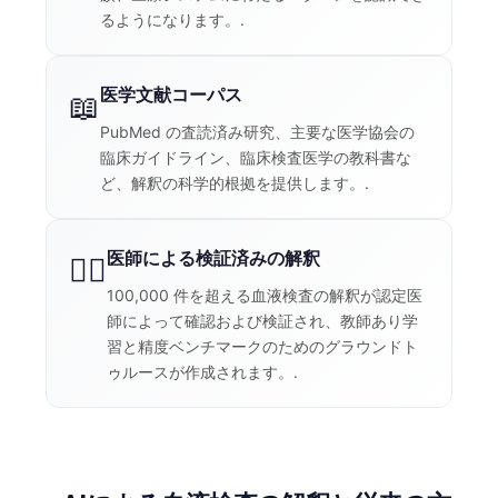
Català
るようになります。.
O‘zbekcha
Українська
医学文献コーパス
📖
አማርኛ
PubMed の査読済み研究、主要な医学協会の
臨床ガイドライン、臨床検査医学の教科書な
Kiswahili
ど、解釈の科学的根拠を提供します。.
ភាសាខ្មែរ
ဗမာစာ
医師による検証済みの解釈
👨‍⚕️
ไทย
100,000 件を超える血液検査の解釈が認定医
Tagalog
師によって確認および検証され、教師あり学
習と精度ベンチマークのためのグラウンドト
Tiếng Việt
ゥルースが作成されます。.
Bahasa Melayu
മലയാളം
ಕನ್ನಡ
ગુજરાતી