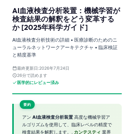
AI血液検査分析装置：機械学習が
検査結果の解釈をどう変革する
か [2025年科学ガイド]
AI血液検査分析技術の詳細 • 医療診断のためのニ
ューラルネットワークアーキテクチャ • 臨床検証
と精度基準
最終更新日:
2026年7月24日
26分で読めます
医学的にレビュー済み
要約
アン
AI血液検査分析装置
高度な機械学習ア
ルゴリズムを使用して、臨床レベルの精度で
検査結果を解釈します。.
カンテスティ
業界