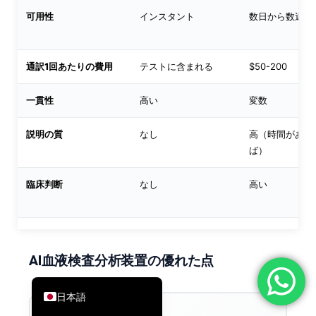
可用性
インスタント
数日から数週間
简体中文
Română
Türkçe
通訳1回あたりの費用
テストに含まれる
$50-200
Ελληνικά
一貫性
高い
変数
Português
Español
説明の質
なし
高（時間があれ
ば）
Italiano
עִבְרִית
臨床判断
なし
高い
Français
العربية
Deutsch
AI血液検査分析装置の優れた点
English
日本語