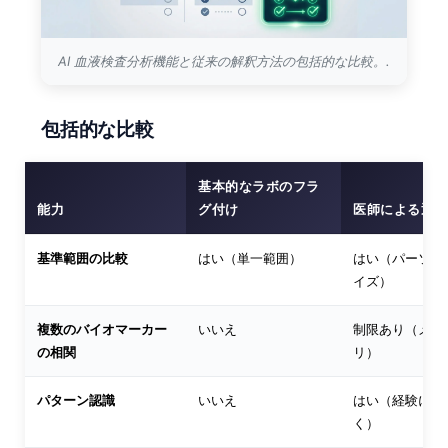
Čeština
Eesti
AI 血液検査分析機能と従来の解釈方法の包括的な比較。.
Azərbaycan dili
Bosanski
包括的な比較
Svenska
Српски језик
基本的なラボのフラ
Íslenska
能力
グ付け
医師による通訳
Հայերեն
基準範囲の比較
はい（単一範囲）
はい（パーソナ
Bahasa Indonesia
イズ）
हिन्दी
複数のバイオマーカー
いいえ
制限あり（メモ
Nederlands
の相関
リ）
Dansk
パターン認識
いいえ
はい（経験に基
Български
く）
فارسی