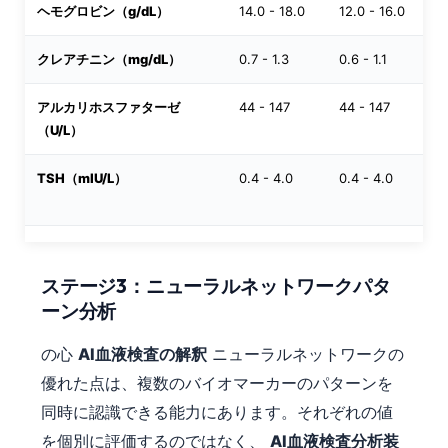
ヘモグロビン（g/dL）
14.0 - 18.0
12.0 - 16.0
1
クレアチニン（mg/dL）
0.7 - 1.3
0.6 - 1.1
0
アルカリホスファターゼ
44 - 147
44 - 147
1
（U/L）
TSH（mIU/L）
0.4 - 4.0
0.4 - 4.0
0
ステージ3：ニューラルネットワークパタ
ーン分析
の心
AI血液検査の解釈
ニューラルネットワークの
優れた点は、複数のバイオマーカーのパターンを
同時に認識できる能力にあります。それぞれの値
を個別に評価するのではなく、
AI血液検査分析装