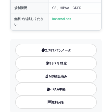
規制状況
CE、HIPAA、GDPR
無料でお試しくださ
kantesti.net
い
🧠
2.78Tパラメータ
🎯
98.7% 精度
🔬
MD検証済み
🔒
HIPAA準拠
🆓
無料分析