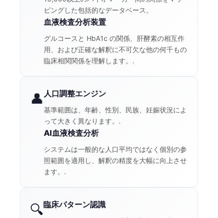
ピングした包括的なデータベース。
血液検査分析装置
グルコースと HbA1c の関係、肝酵素の相互作
用、および正確な解釈に不可欠な他の何千もの
臨床相関関係を理解します。.
人口調整エンジン
👤
基準範囲は、年齢、性別、民族、妊娠状況によ
って大きく異なります。.
AI血液検査分析
システムは一般的な人口平均ではなく個別の参
照範囲を適用し、解釈の精度を大幅に向上させ
ます。.
臨床パターン認識
🔍