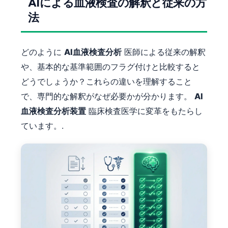
AIによる血液検査の解釈と従来の方
法
தமிழ்
తెలుగు
मराठी
どのように
AI血液検査分析
医師による従来の解釈
اردو
や、基本的な基準範囲のフラグ付けと比較すると
どうでしょうか？これらの違いを理解すること
বাংলা
で、専門的な解釈がなぜ必要かが分かります。
AI
Shqip
血液検査分析装置
臨床検査医学に変革をもたらし
Magyar
ています。.
Slovenščina
한국어
Polski
Lietuvių kalba
Русский
ქართული