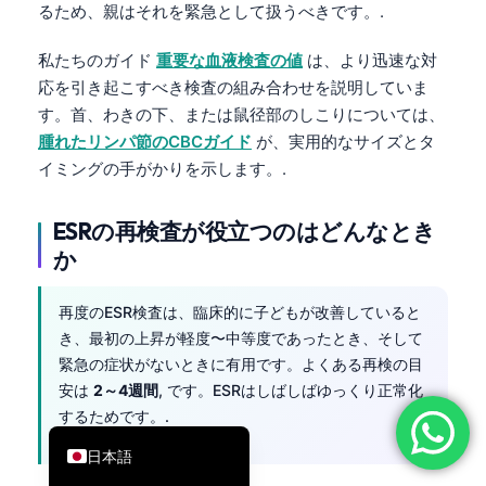
るため、親はそれを緊急として扱うべきです。.
简体中文
私たちのガイド
重要な血液検査の値
は、より迅速な対
Română
応を引き起こすべき検査の組み合わせを説明していま
Türkçe
す。首、わきの下、または鼠径部のしこりについては、
Ελληνικά
腫れたリンパ節のCBCガイド
が、実用的なサイズとタ
イミングの手がかりを示します。.
Português
Español
ESRの再検査が役立つのはどんなとき
Italiano
か
עִבְרִית
再度のESR検査は、臨床的に子どもが改善していると
Français
き、最初の上昇が軽度〜中等度であったとき、そして
العربية
緊急の症状がないときに有用です。よくある再検の目
Deutsch
安は
2～4週間
, です。ESRはしばしばゆっくり正常化
するためです。.
English
日本語