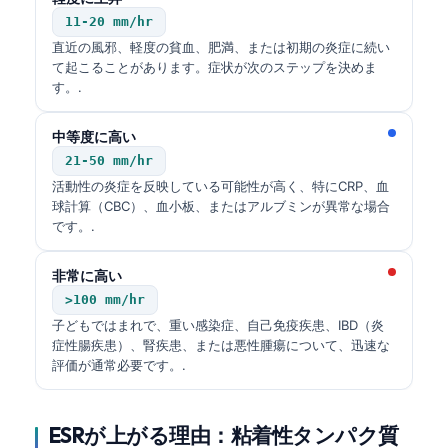
11-20 mm/hr
直近の風邪、軽度の貧血、肥満、または初期の炎症に続い
て起こることがあります。症状が次のステップを決めま
す。.
中等度に高い
21-50 mm/hr
活動性の炎症を反映している可能性が高く、特にCRP、血
球計算（CBC）、血小板、またはアルブミンが異常な場合
です。.
非常に高い
>100 mm/hr
子どもではまれで、重い感染症、自己免疫疾患、IBD（炎
症性腸疾患）、腎疾患、または悪性腫瘍について、迅速な
評価が通常必要です。.
ESRが上がる理由：粘着性タンパク質