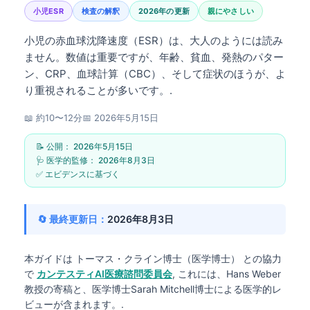
小児ESR
検査の解釈
2026年の更新
親にやさしい
小児の赤血球沈降速度（ESR）は、大人のようには読み
ません。数値は重要ですが、年齢、貧血、発熱のパター
ン、CRP、血球計算（CBC）、そして症状のほうが、よ
り重視されることが多いです。.
📖 約10〜12分
📅
2026年5月15日
📝 公開：
2026年5月15日
🩺 医学的監修：
2026年8月3日
✅ エビデンスに基づく
🔄 最終更新日：
2026年8月3日
本ガイドは
トーマス・クライン博士（医学博士）
との協力
で
カンテスティAI医療諮問委員会
, これには、Hans Weber
教授の寄稿と、医学博士Sarah Mitchell博士による医学的レ
ビューが含まれます。.