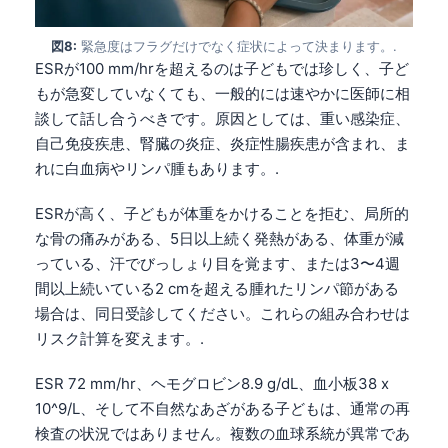
Čeština
Eesti
図8:
緊急度はフラグだけでなく症状によって決まります。.
ESRが100 mm/hrを超えるのは子どもでは珍しく、子ど
Azərbaycan dili
もが急変していなくても、一般的には速やかに医師に相
Bosanski
談して話し合うべきです。原因としては、重い感染症、
Svenska
自己免疫疾患、腎臓の炎症、炎症性腸疾患が含まれ、ま
れに白血病やリンパ腫もあります。.
Српски језик
Íslenska
ESRが高く、子どもが体重をかけることを拒む、局所的
な骨の痛みがある、5日以上続く発熱がある、体重が減
Հայերեն
っている、汗でびっしょり目を覚ます、または3〜4週
Bahasa Indonesia
間以上続いている2 cmを超える腫れたリンパ節がある
हिन्दी
場合は、同日受診してください。これらの組み合わせは
リスク計算を変えます。.
Nederlands
Dansk
ESR 72 mm/hr、ヘモグロビン8.9 g/dL、血小板38 x
Български
10^9/L、そして不自然なあざがある子どもは、通常の再
検査の状況ではありません。複数の血球系統が異常であ
فارسی