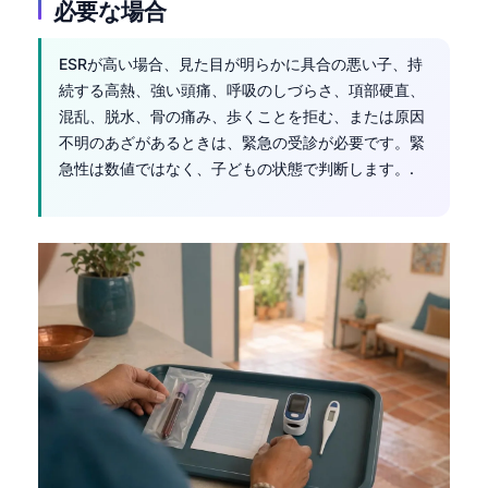
必要な場合
தமிழ்
ESRが高い場合、見た目が明らかに具合の悪い子、持
తెలుగు
続する高熱、強い頭痛、呼吸のしづらさ、項部硬直、
मराठी
混乱、脱水、骨の痛み、歩くことを拒む、または原因
اردو
不明のあざがあるときは、緊急の受診が必要です。緊
急性は数値ではなく、子どもの状態で判断します。.
বাংলা
Shqip
Magyar
Slovenščina
한국어
Polski
Lietuvių kalba
Русский
ქართული