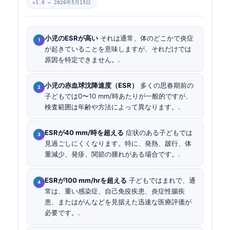
v1.0 —
2026年5月15日
小児のESRが高い
それは通常、体のどこかで炎症
が起きていることを意味しますが、それだけでは
原因を特定できません。.
小児の赤血球沈降速度（ESR）
多くの思春期前の
子どもでは0〜10 mm/時あたりが一般的ですが、
検査範囲は年齢や方法によって異なります。.
ESRが40 mm/時を超える
症状のある子どもでは
見過ごしにくくなります。特に、発熱、跛行、体
重減少、発疹、関節の腫れがある場合です。.
ESRが100 mm/hrを超える
子どもではまれで、通
常は、重い感染症、自己免疫疾患、炎症性腸疾
患、またはがんなどを見据えた迅速な医療評価が
必要です。.