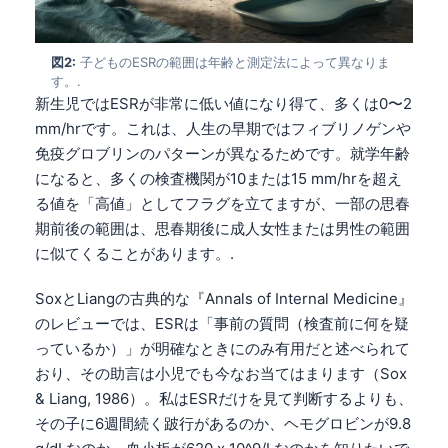
図2:
子どものESRの範囲は年齢と測定法によって異なりま
す。.
新生児ではESRが非常に低い値になり得て、多くは0〜2
mm/hrです。これは、人生の早期ではフィブリノゲンや
免疫グロブリンのパターンが異なるためです。就学年齢
になると、多くの検査機関が10または15 mm/hrを超え
る値を「高値」としてフラグを立てますが、一部の思春
期前後の範囲は、思春期後に成人女性または男性の範囲
に似てくることがあります。.
SoxとLiangの古典的な『Annals of Internal Medicine』
のレビューでは、ESRは「事前の質問（検査前に何を疑
っているか）」が明確なときにのみ有用だと述べられて
おり、その助言は小児でも今なお当てはまります（Sox
& Liang, 1986）。私はESRだけを見て判断するよりも、
その子に6週間続く跛行があるのか、ヘモグロビンが9.8