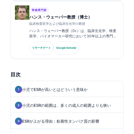
寄稿専門家
ハンス・ウェーバー教授（博士）
臨床検査医学および臨床生化学の教授
ハンス・ウェーバー教授（Dr.）は、臨床生化学、検査
医学、バイオマーカー研究において30年以上の専門知
識を持ちます。ドイツ臨床化学会の元会長であり、診断
パネル解析、バイオマーカーの標準化、AI支援による検
リサーチゲート
Google Scholar
査医学を専門としています。.
目次
小児でESRが高いとはどういう意味か
小児のESRの範囲は、多くの成人の範囲よりも狭い
ESRが上がる理由：粘着性タンパク質の影響