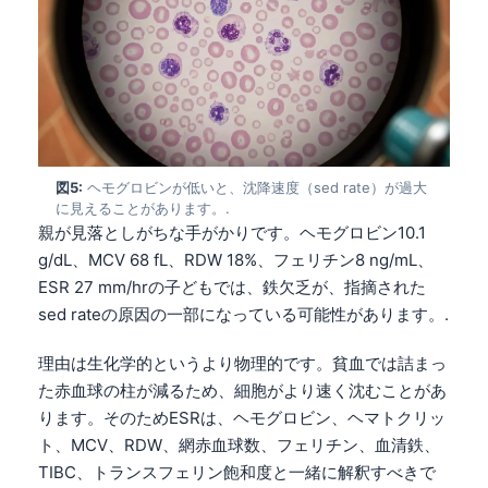
図5:
ヘモグロビンが低いと、沈降速度（sed rate）が過大
に見えることがあります。.
親が見落としがちな手がかりです。ヘモグロビン10.1
g/dL、MCV 68 fL、RDW 18%、フェリチン8 ng/mL、
ESR 27 mm/hrの子どもでは、鉄欠乏が、指摘された
sed rateの原因の一部になっている可能性があります。.
理由は生化学的というより物理的です。貧血では詰まっ
た赤血球の柱が減るため、細胞がより速く沈むことがあ
ります。そのためESRは、ヘモグロビン、ヘマトクリッ
ト、MCV、RDW、網赤血球数、フェリチン、血清鉄、
TIBC、トランスフェリン飽和度と一緒に解釈すべきで