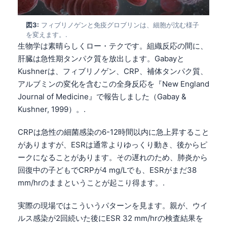
図3:
フィブリノゲンと免疫グロブリンは、細胞が沈む様子
を変えます。.
生物学は素晴らしくロー・テクです。組織反応の間に、
肝臓は急性期タンパク質を放出します。Gabayと
Kushnerは、フィブリノゲン、CRP、補体タンパク質、
アルブミンの変化を含むこの全身反応を『New England
Journal of Medicine』で報告しました（Gabay &
Kushner, 1999）。.
CRPは急性の細菌感染の6-12時間以内に急上昇すること
がありますが、ESRは通常よりゆっくり動き、後からピ
ークになることがあります。その遅れのため、肺炎から
回復中の子どもでCRPが4 mg/Lでも、ESRがまだ38
mm/hrのままということが起こり得ます。.
実際の現場ではこういうパターンを見ます。親が、ウイ
ルス感染が2回続いた後にESR 32 mm/hrの検査結果を