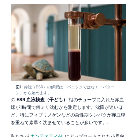
図1:
赤沈（ESR）の解釈は、パニックではなく「パター
ン」から始めます。.
の
ESR 血液検査（子ども）
縦のチューブに入れた赤血
球が1時間で何ミリ沈むかを測定します。沈降が速いほ
ど、特にフィブリノゲンなどの急性期タンパクが赤血球
を重ねて素早く沈ませていることが多いです。.
私たちが
カンテスティAI
, にアップロードされた小児向