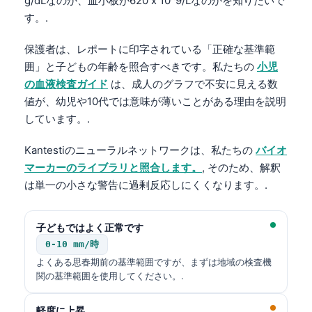
g/dLなのか、血小板が620 x 10^9/Lなのかを知りたいで
す。.
保護者は、レポートに印字されている「正確な基準範
囲」と子どもの年齢を照合すべきです。私たちの
小児
の血液検査ガイド
は、成人のグラフで不安に見える数
値が、幼児や10代では意味が薄いことがある理由を説明
しています。.
Kantestiのニューラルネットワークは、私たちの
バイオ
マーカーのライブラリと照合します。
, そのため、解釈
は単一の小さな警告に過剰反応しにくくなります。.
子どもではよく正常です
0-10 mm/時
よくある思春期前の基準範囲ですが、まずは地域の検査機
関の基準範囲を使用してください。.
軽度に上昇