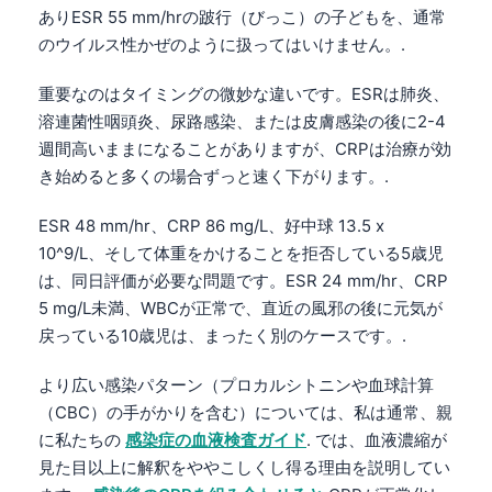
ありESR 55 mm/hrの跛行（びっこ）の子どもを、通常
のウイルス性かぜのように扱ってはいけません。.
重要なのはタイミングの微妙な違いです。ESRは肺炎、
溶連菌性咽頭炎、尿路感染、または皮膚感染の後に2-4
週間高いままになることがありますが、CRPは治療が効
き始めると多くの場合ずっと速く下がります。.
ESR 48 mm/hr、CRP 86 mg/L、好中球 13.5 x
10^9/L、そして体重をかけることを拒否している5歳児
は、同日評価が必要な問題です。ESR 24 mm/hr、CRP
5 mg/L未満、WBCが正常で、直近の風邪の後に元気が
戻っている10歳児は、まったく別のケースです。.
より広い感染パターン（プロカルシトニンや血球計算
（CBC）の手がかりを含む）については、私は通常、親
に私たちの
感染症の血液検査ガイド
. では、血液濃縮が
見た目以上に解釈をややこしくし得る理由を説明してい