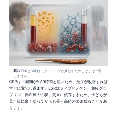
Gàidhlig
Euskara
Македонски јазик
Latviešu valoda
Galego
অসমীয়া
සිංහල
سنڌي
پښتو
図7:
ESRとCRPは、タイミングが異なるためしばしば一致
しません。.
CRPは半減期が約19時間と短いため、炎症が改善すれば
Slovenčina
すぐに変化し得ます。ESRはフィブリノゲン、免疫グロ
ブリン、赤血球の性状、貧血に依存するため、子どもが
Hrvatski
見た目に良くなってからも長く高値のまま残ることがあ
Suomi
ります。.
Қазақ тілі