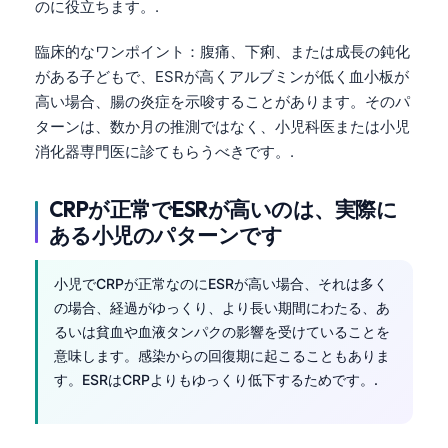
のに役立ちます。.
Frysk
臨床的なワンポイント：腹痛、下痢、または成長の鈍化
Esperanto
がある子どもで、ESRが高くアルブミンが低く血小板が
Беларуская мова
高い場合、腸の炎症を示唆することがあります。そのパ
Татар теле
ターンは、数か月の推測ではなく、小児科医または小児
消化器専門医に診てもらうべきです。.
Кыргызча
ئۇيغۇرچە
CRPが正常でESRが高いのは、実際に
Cebuano
ある小児のパターンです
Basa Jawa
小児でCRPが正常なのにESRが高い場合、それは多く
ພາສາລາວ
の場合、経過がゆっくり、より長い期間にわたる、あ
Монгол
るいは貧血や血液タンパクの影響を受けていることを
Afrikaans
意味します。感染からの回復期に起こることもありま
す。ESRはCRPよりもゆっくり低下するためです。.
العربية المغربية
Occitan