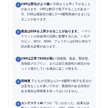
CRPは変化がより速い
ESRよりも早く下がること
があります。CRPは数日で低下することがある一
方、ESRは感染症の後に2〜4週間高値のままにな
ることがあります。.
貧血はESRを上昇させることがあります。
ヘマト
クリットが赤血球の沈降に影響するため、ヘモグ
ロビン、MCV、RDW、フェリチンはESRと併せて
読み取る必要があります。.
CRPは正常でESRが高い
回復期、貧血、腎疾患、
高免疫グロブリン、または自己免疫性の炎症がゆ
っくり進行している場合に起こり得ます。.
再検査
子どもが元気なら2〜4週間で様子を見るの
は妥当なことが多いですが、緊急性のある症状が
ある場合は再検査を待ってはいけません。.
カンテスティAI
1つの「引っかかった」結果を診
断として扱うのではなく、CBC、CRP、フェリチ