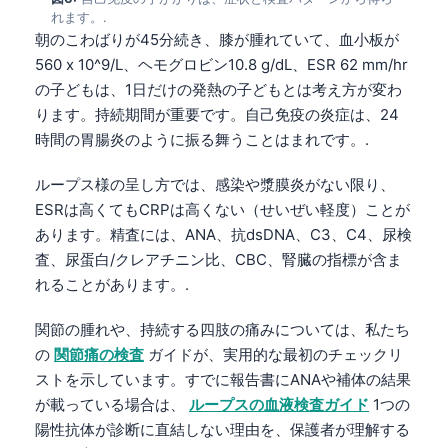
れます。.
朝のこわばりが45分続き、膝が腫れていて、血小板が
560 x 10^9/L、ヘモグロビン10.8 g/dL、ESR 62 mm/hr
の子どもは、1日だけの発熱の子どもとは考え方が変わ
ります。持続期間が重要です。自己免疫の炎症は、24
時間の胃腸炎のように振る舞うことはまれです。.
ループス様の呈し方では、感染や漿膜炎がない限り、
ESRは高くてもCRPは高くない（せいぜい軽度）ことが
あります。精査には、ANA、抗dsDNA、C3、C4、尿検
査、尿蛋白/クレアチニン比、CBC、腎臓の指標が含ま
れることがあります。.
関節の腫れや、持続する四肢の痛みについては、私たち
の
関節痛の検査
ガイドが、実用的な最初のチェックリ
ストを示しています。すでに報告書にANAや補体の結果
Norsk bokmål
が載っている場合は、
ループスの血液検査ガイド
1つの
陽性抗体が診断に直結しない理由を、保護者が理解する
Ślōnskŏ gŏdka