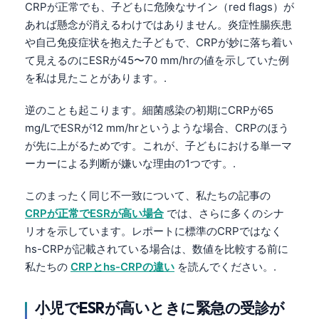
CRPが正常でも、子どもに危険なサイン（red flags）が
Català
あれば懸念が消えるわけではありません。炎症性腸疾患
O‘zbekcha
や自己免疫症状を抱えた子どもで、CRPが妙に落ち着い
Українська
て見えるのにESRが45〜70 mm/hrの値を示していた例
を私は見たことがあります。.
አማርኛ
Kiswahili
逆のことも起こります。細菌感染の初期にCRPが65
mg/LでESRが12 mm/hrというような場合、CRPのほう
ភាសាខ្មែរ
が先に上がるためです。これが、子どもにおける単一マ
ဗမာစာ
ーカーによる判断が嫌いな理由の1つです。.
ไทย
このまったく同じ不一致について、私たちの記事の
Tagalog
CRPが正常でESRが高い場合
では、さらに多くのシナ
Tiếng Việt
リオを示しています。レポートに標準のCRPではなく
Bahasa Melayu
hs-CRPが記載されている場合は、数値を比較する前に
私たちの
CRPとhs-CRPの違い
を読んでください。.
മലയാളം
ಕನ್ನಡ
小児でESRが高いときに緊急の受診が
ગુજરાતી