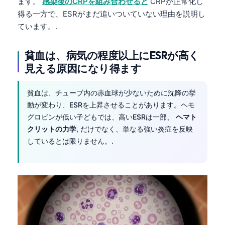
ます。
感染後のCRPを組み合わせると
CRPが正常化し
得る一方で、ESRがまだ追いついていない理由を説明し
ています。.
貧血は、病気の程度以上にESRが高く
見える原因になり得ます
貧血は、チューブ内の赤血球が少ないために沈降の挙
動が変わり、ESRを上昇させることがあります。ヘモ
グロビンが低い子どもでは、高いESRは一部、
ヘマト
クリットの力学
, だけでなく、単なる強い炎症を反映
しているとは限りません。.