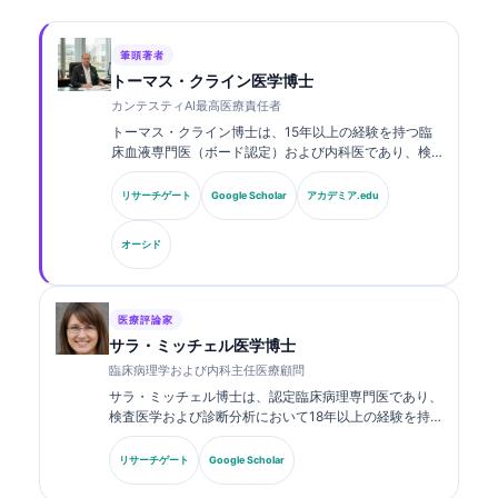
筆頭著者
トーマス・クライン医学博士
カンテスティAI最高医療責任者
トーマス・クライン博士は、15年以上の経験を持つ臨
床血液専門医（ボード認定）および内科医であり、検
査医学およびAI支援による臨床解析に関する豊富な経
験を有しています。Kantesti AIにおける最高医療責任
リサーチゲート
Google Scholar
アカデミア.edu
者（CMO）として、同社の独自のニューラルネットワ
ークの医療的正確性に関する臨床的監督を行っていま
オーシド
す。クライン博士は、バイオマーカーの解釈および検
査医学に関する研究・論文を幅広く発表しています。.
医療評論家
サラ・ミッチェル医学博士
臨床病理学および内科主任医療顧問
サラ・ミッチェル博士は、認定臨床病理専門医であり、
検査医学および診断分析において18年以上の経験を持
ちます。臨床化学の専門資格を有し、臨床現場における
バイオマーカーパネルおよび検査分析について、幅広く
リサーチゲート
Google Scholar
発表しています。.