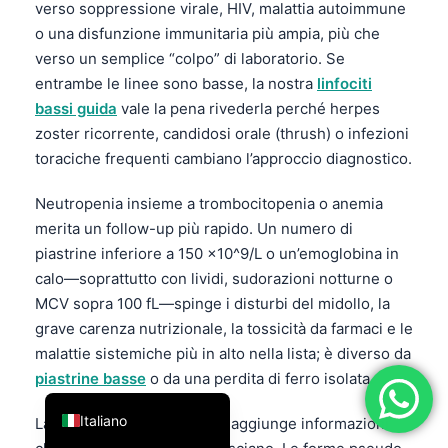
verso soppressione virale, HIV, malattia autoimmune
فارسی
o una disfunzione immunitaria più ampia, più che
简体中文
verso un semplice “colpo” di laboratorio. Se
entrambe le linee sono basse, la nostra
linfociti
Română
bassi guida
vale la pena rivederla perché herpes
Türkçe
zoster ricorrente, candidosi orale (thrush) o infezioni
Ελληνικά
toraciche frequenti cambiano l’approccio diagnostico.
Português
Neutropenia insieme a trombocitopenia o anemia
Español
merita un follow-up più rapido. Un numero di
piastrine inferiore a 150 ×10^9/L o un’emoglobina in
עִבְרִית
calo—soprattutto con lividi, sudorazioni notturne o
Français
MCV sopra 100 fL—spinge i disturbi del midollo, la
العربية
grave carenza nutrizionale, la tossicità da farmaci e le
malattie sistemiche più in alto nella lista; è diverso da
Deutsch
piastrine basse
o da una perdita di ferro isolata.
English
Italiano
La morfologia dello striscio aggiunge informazioni