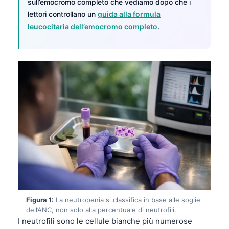
sull’emocromo completo che vediamo dopo che i
lettori controllano un
guida alla formula
leucocitaria dell’emocromo completo
.
Figura 1:
La neutropenia si classifica in base alle soglie
dell’ANC, non solo alla percentuale di neutrofili.
I neutrofili sono le cellule bianche più numerose