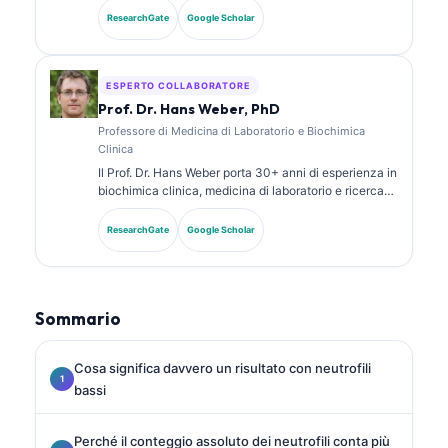
analisi diagnostica. Possiede certificazioni di
ResearchGate
Google Scholar
specializzazione in chimica clinica e ha pubblicato
ampiamente su pannelli di biomarcatori e analisi di
laboratorio nella pratica clinica.
ESPERTO COLLABORATORE
Prof. Dr. Hans Weber, PhD
Professore di Medicina di Laboratorio e Biochimica
Clinica
Il Prof. Dr. Hans Weber porta 30+ anni di esperienza in
biochimica clinica, medicina di laboratorio e ricerca
sui biomarcatori. Ex Presidente della Società Tedesca
di Chimica Clinica, si specializza nell’analisi dei
ResearchGate
Google Scholar
pannelli diagnostici, nella standardizzazione dei
biomarcatori e nella medicina di laboratorio assistita
dall’IA.
Sommario
Cosa significa davvero un risultato con neutrofili
bassi
Perché il conteggio assoluto dei neutrofili conta più