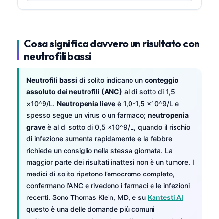
Cosa significa davvero un risultato con
neutrofili bassi
Neutrofili bassi
di solito indicano un
conteggio
assoluto dei neutrofili (ANC)
al di sotto di 1,5
×10^9/L.
Neutropenia lieve
è 1,0-1,5 ×10^9/L e
spesso segue un virus o un farmaco;
neutropenia
grave
è al di sotto di 0,5 ×10^9/L, quando il rischio
di infezione aumenta rapidamente e la febbre
richiede un consiglio nella stessa giornata. La
maggior parte dei risultati inattesi non è un tumore. I
medici di solito ripetono l’emocromo completo,
confermano l’ANC e rivedono i farmaci e le infezioni
recenti. Sono Thomas Klein, MD, e su
Kantesti AI
questo è una delle domande più comuni