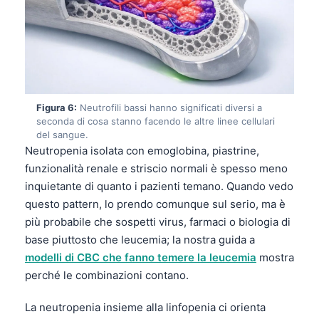
Čeština
日本語
Eesti
Azərbaycan dili
Bosanski
Figura 6:
Neutrofili bassi hanno significati diversi a
seconda di cosa stanno facendo le altre linee cellulari
Svenska
del sangue.
Српски језик
Neutropenia isolata con emoglobina, piastrine,
funzionalità renale e striscio normali è spesso meno
Íslenska
inquietante di quanto i pazienti temano. Quando vedo
Հայերեն
questo pattern, lo prendo comunque sul serio, ma è
Bahasa Indonesia
più probabile che sospetti virus, farmaci o biologia di
base piuttosto che leucemia; la nostra guida a
हिन्दी
modelli di CBC che fanno temere la leucemia
mostra
Nederlands
perché le combinazioni contano.
Dansk
La neutropenia insieme alla linfopenia ci orienta
Български