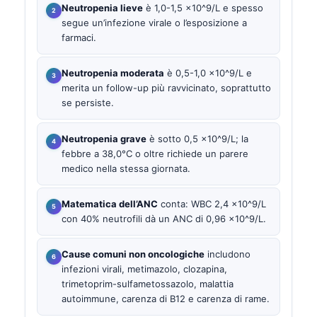
Neutropenia lieve
è 1,0-1,5 ×10^9/L e spesso
segue un’infezione virale o l’esposizione a
farmaci.
Neutropenia moderata
è 0,5-1,0 ×10^9/L e
merita un follow-up più ravvicinato, soprattutto
se persiste.
Neutropenia grave
è sotto 0,5 ×10^9/L; la
febbre a 38,0°C o oltre richiede un parere
medico nella stessa giornata.
Matematica dell’ANC
conta: WBC 2,4 ×10^9/L
con 40% neutrofili dà un ANC di 0,96 ×10^9/L.
Cause comuni non oncologiche
includono
infezioni virali, metimazolo, clozapina,
trimetoprim-sulfametossazolo, malattia
autoimmune, carenza di B12 e carenza di rame.