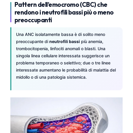
Pattern dell’emocromo (CBC) che
தமிழ்
rendono i neutrofili bassi più o meno
తెలుగు
preoccupanti
मराठी
Una ANC isolatamente bassa è di solito meno
اردو
preoccupante di
neutrofili bassi
più anemia,
বাংলা
trombocitopenia, linfociti anomali o blasti. Una
singola linea cellulare interessata suggerisce un
Shqip
problema temporaneo o selettivo; due o tre linee
Magyar
interessate aumentano le probabilità di malattia del
midollo o di una patologia sistemica.
Slovenščina
한국어
Polski
Lietuvių kalba
Русский
ქართული