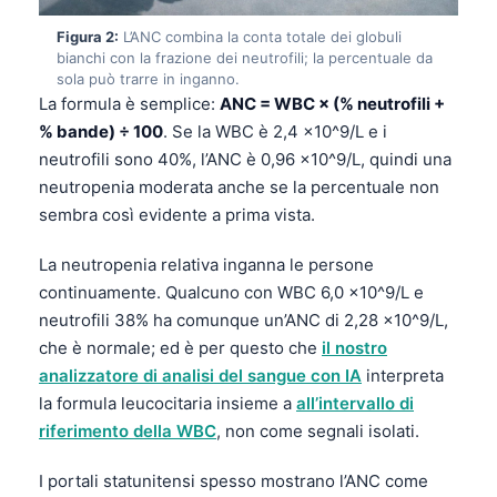
Figura 2:
L’ANC combina la conta totale dei globuli
bianchi con la frazione dei neutrofili; la percentuale da
sola può trarre in inganno.
La formula è semplice:
ANC = WBC × (% neutrofili +
% bande) ÷ 100
. Se la WBC è 2,4 ×10^9/L e i
neutrofili sono 40%, l’ANC è 0,96 ×10^9/L, quindi una
neutropenia moderata anche se la percentuale non
sembra così evidente a prima vista.
La neutropenia relativa inganna le persone
continuamente. Qualcuno con WBC 6,0 ×10^9/L e
neutrofili 38% ha comunque un’ANC di 2,28 ×10^9/L,
che è normale; ed è per questo che
il nostro
analizzatore di analisi del sangue con IA
interpreta
la formula leucocitaria insieme a
all’intervallo di
riferimento della WBC
, non come segnali isolati.
I portali statunitensi spesso mostrano l’ANC come