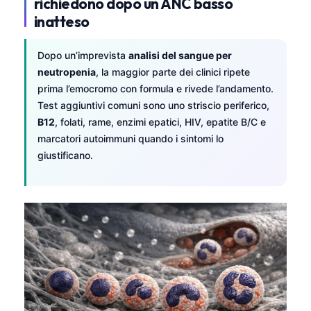
richiedono dopo un ANC basso
inatteso
Dopo un’imprevista
analisi del sangue per
neutropenia
, la maggior parte dei clinici ripete
prima l’emocromo con formula e rivede l’andamento.
Test aggiuntivi comuni sono uno striscio periferico,
B12
, folati, rame, enzimi epatici, HIV, epatite B/C e
marcatori autoimmuni quando i sintomi lo
giustificano.
Norsk bokmål
Ślōnskŏ gŏdka