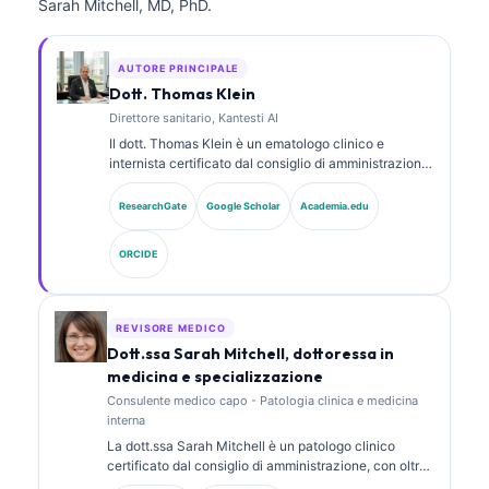
Sarah Mitchell, MD, PhD.
AUTORE PRINCIPALE
Dott. Thomas Klein
Direttore sanitario, Kantesti AI
Il dott. Thomas Klein è un ematologo clinico e
internista certificato dal consiglio di amministrazione,
con oltre 15 anni di esperienza in medicina di
laboratorio e analisi clinica assistita da AI. In qualità
ResearchGate
Google Scholar
Academia.edu
di Chief Medical Officer presso Kantesti AI, fornisce
supervisione clinica sull’accuratezza medica della
ORCIDE
rete neurale proprietaria. Il dott. Klein ha pubblicato
ampiamente su interpretazione dei biomarcatori e
diagnostica di laboratorio su argomenti di medicina di
laboratorio.
REVISORE MEDICO
Dott.ssa Sarah Mitchell, dottoressa in
medicina e specializzazione
Consulente medico capo - Patologia clinica e medicina
interna
La dott.ssa Sarah Mitchell è un patologo clinico
certificato dal consiglio di amministrazione, con oltre
18 anni di esperienza in medicina di laboratorio e