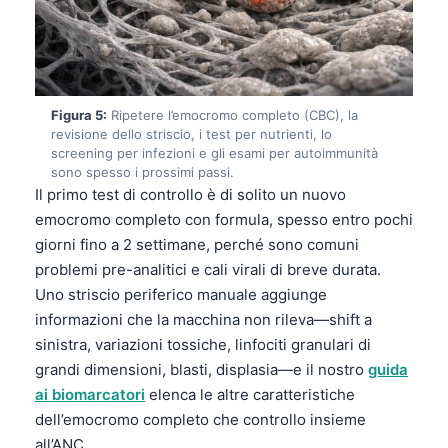
Frysk
Esperanto
Беларуская мова
Figura 5:
Ripetere l’emocromo completo (CBC), la
Татар теле
revisione dello striscio, i test per nutrienti, lo
Кыргызча
screening per infezioni e gli esami per autoimmunità
sono spesso i prossimi passi.
ئۇيغۇرچە
Il primo test di controllo è di solito un nuovo
Cebuano
emocromo completo con formula, spesso entro pochi
giorni fino a 2 settimane, perché sono comuni
Basa Jawa
problemi pre-analitici e cali virali di breve durata.
ພາສາລາວ
Uno striscio periferico manuale aggiunge
Монгол
informazioni che la macchina non rileva—shift a
sinistra, variazioni tossiche, linfociti granulari di
Afrikaans
grandi dimensioni, blasti, displasia—e il nostro
guida
العربية المغربية
ai biomarcatori
elenca le altre caratteristiche
Occitan
dell’emocromo completo che controllo insieme
all’ANC.