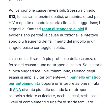
Gàidhlig
Euskara
Poi vengono le cause reversibili. Spesso richiedo
B12
, folati, rame, enzimi epatici, creatinina e test per
Македонски јазик
HIV o epatite quando la storia clinica lo suggerisce; i
Latviešu valoda
segnali di Kantesti
team di standard clinici
li
Galego
evidenziano perché le cause nutrizionali e infettive
sono più frequenti del fallimento del midollo in un
অসমীয়া
singolo basso conteggio isolato.
සිංහල
سنڌي
La carenza di rame è più probabile della carenza di
ferro nel causare una neutropenia isolata. Se la storia
پښتو
clinica suggerisce un’autoimmunità, l’elenco degli
esami si amplia ulteriormente—un
pannello ematico
Slovenčina
per autoimmunità
oppure un’interpretazione mirata
di
ANA
diventa più utile quando la neutropenia si
Hrvatski
associa a dolore articolare, occhi secchi, rash, bassi
Suomi
livelli di complementi o una forte storia familiare.
Қазақ тілі