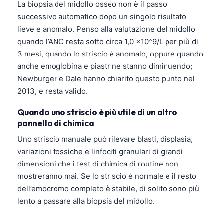
La biopsia del midollo osseo non è il passo
Català
successivo automatico dopo un singolo risultato
O‘zbekcha
lieve e anomalo. Penso alla valutazione del midollo
Українська
quando l’ANC resta sotto circa 1,0 ×10^9/L per più di
3 mesi, quando lo striscio è anomalo, oppure quando
አማርኛ
anche emoglobina e piastrine stanno diminuendo;
Kiswahili
Newburger e Dale hanno chiarito questo punto nel
ភាសាខ្មែរ
2013, e resta valido.
ဗမာစာ
Quando uno striscio è più utile di un altro
ไทย
pannello di chimica
Tagalog
Uno striscio manuale può rilevare blasti, displasia,
variazioni tossiche e linfociti granulari di grandi
Tiếng Việt
dimensioni che i test di chimica di routine non
Bahasa Melayu
mostreranno mai. Se lo striscio è normale e il resto
മലയാളം
dell’emocromo completo è stabile, di solito sono più
lento a passare alla biopsia del midollo.
ಕನ್ನಡ
ગુજરાતી