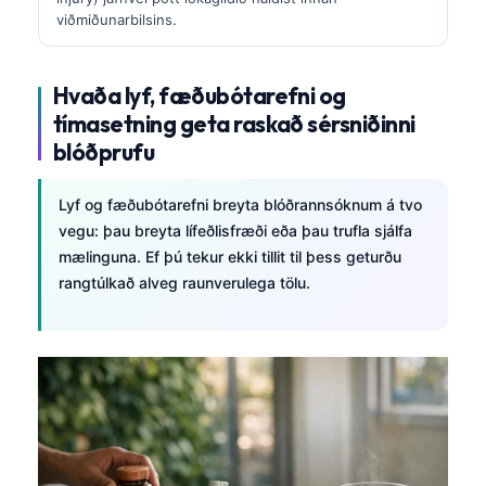
viðmiðunarbilsins.
Hvaða lyf, fæðubótarefni og
tímasetning geta raskað sérsniðinni
blóðprufu
Lyf og fæðubótarefni breyta blóðrannsóknum á tvo
vegu: þau breyta lífeðlisfræði eða þau trufla sjálfa
mælinguna. Ef þú tekur ekki tillit til þess geturðu
rangtúlkað alveg raunverulega tölu.