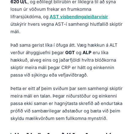
Gàidhlig
620 U/L
, og eðlilegt bilirúbín er líklegra til að sýna
losun úr vöðvum frekar en frumkomna
Euskara
lifrarsjúkdóma, og
AST vísbendingaleiðarvísir
Македонски јазик
útskýrir hvers vegna AST-í samhengi hlutfallið skiptir
Latviešu valoda
máli.
Galego
Það sama gerist líka í öfuga átt. Væg hækkun á ALT
অসমীয়া
verður áhyggjuefni þegar
GGT
og
ALP
eru líka
සිංහල
hækkuð, alveg eins og jaðarfjöldi hvítra blóðkorna
skiptir meira máli þegar CRP er hátt og einkennin
سنڌي
passa við sýkingu eða vefjaviðbragð.
پښتو
Þetta er eitt af þeim sviðum þar sem samhengi skiptir
meira máli en talan. Þegar niðurstöður og einkenni
Slovenčina
passa ekki saman er hagnýtasta skrefið að endurtaka
Hrvatski
prófið við sambærilegar aðstæður og bæta við þeim
skyldu mælikvörðum sem fullkomna mynstrið.
Suomi
Қазақ тілі