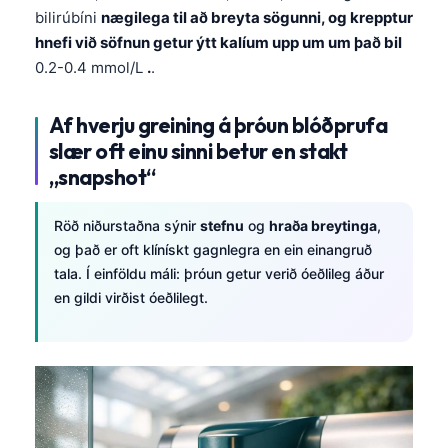
bilirúbíni
nægilega til að breyta sögunni, og krepptur
hnefi við söfnun getur ýtt kalíum upp um um það bil
0.2-0.4 mmol/L
.
.
Af hverju greining á þróun blóðprufa
slær oft einu sinni betur en stakt
„snapshot“
Röð niðurstaðna sýnir
stefnu
og
hraða breytinga
,
og það er oft klínískt gagnlegra en ein einangruð
tala. Í einföldu máli: þróun getur verið óeðlileg áður
en gildi virðist óeðlilegt.