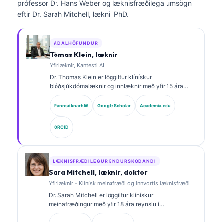
prófessor Dr. Hans Weber og læknisfræðilega umsögn
eftir Dr. Sarah Mitchell, lækni, PhD.
AÐALHÖFUNDUR
Tómas Klein, læknir
Yfirlæknir, Kantesti AI
Dr. Thomas Klein er löggiltur klínískur
blóðsjúkdómalæknir og innlæknir með yfir 15 ára
reynslu í rannsóknarstofulækningum og greiningu
með aðstoð gervigreindar. Sem læknisforstjóri hjá
Rannsóknarhlið
Google Scholar
Academia.edu
Kantesti AI veitir hann klínískt eftirlit með
læknisfræðilegum nákvæmni sérhannaðs
ORCID
taugakerfis. Dr. Klein hefur birt mikið um túlkun
lífmerkja og rannsóknarstofugreiningar á sviði
rannsóknarstofulækninga.
LÆKNISFRÆÐILEGUR ENDURSKOÐANDI
Sara Mitchell, læknir, doktor
Yfirlæknir - Klínísk meinafræði og innvortis læknisfræði
Dr. Sarah Mitchell er löggiltur klínískur
meinafræðingur með yfir 18 ára reynslu í
rannsóknarstofulækningum og greiningargreiningu.
Hún er með sérsviðsvottanir í klínískri efnafræði og