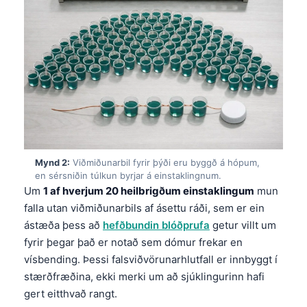
Mynd 2:
Viðmiðunarbil fyrir þýði eru byggð á hópum,
en sérsniðin túlkun byrjar á einstaklingnum.
Um
1 af hverjum 20 heilbrigðum einstaklingum
mun
falla utan viðmiðunarbils af ásettu ráði, sem er ein
ástæða þess að
hefðbundin blóðprufa
getur villt um
fyrir þegar það er notað sem dómur frekar en
vísbending. Þessi falsviðvörunarhlutfall er innbyggt í
stærðfræðina, ekki merki um að sjúklingurinn hafi
gert eitthvað rangt.