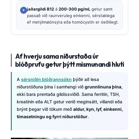
jaðargildi B12
á
200-300 pg/mL
getur samt
passað við raunveruleg einkenni, sérstaklega
ef metýlmalónsýra eða homócystín er óeðlilegt.
Af hverju sama niðurstaða úr
blóðprufu getur þýtt mismunandi hluti
A
sérsniðin blóðrannsókn
þýðir að lesa
niðurstöðuna þína í samhengi við
grunnlínuna þína
,
ekki bara prentaða gildissviðið. Sama ferritín, TSH,
kreatínín eða ALT getur verið meginsátt, villandi eða
brýnt þegar við tökum með
aldur, kyn, lyf, einkenni,
tímasetningu og fyrri niðurstöður
.