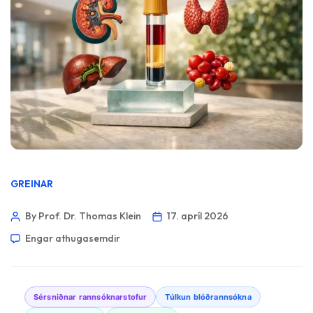
GREINAR
By Prof. Dr. Thomas Klein
17. apríl 2026
Engar athugasemdir
Sérsniðnar rannsóknarstofur
Túlkun blóðrannsókna