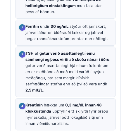
heilbrigðum einstaklingum
mun falla utan
þess af hönnun.
Ferritín
undir
30 ng/mL
styður oft járnskort,
jafnvel áður en blóðrauði lækkar og jafnvel
þegar rannsóknarstofan prentar enn eðlilegt.
TSH
af
getur verið ásættanlegt í einu
samhengi og þess virði að skoða nánar í öðru.
getur verið ásættanlegt hjá einum fullorðnum
en er meðhöndlað með meiri varúð í byrjun
meðgöngu, þar sem margir klínískir
sérfræðingar stefna enn að því að vera undir
2,5 mIU/L
.
Kreatínín
hækkar um
0,3 mg/dL innan 48
klukkustunda
uppfyllir eitt skilyrði fyrir bráðu
nýrnaskaða, jafnvel þótt lokagildið sitji enn
innan viðmiðunarbilsins.