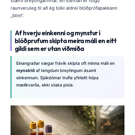
stærð breytingarinnar, en stefnan er nógu
raunveruleg til að ég túlki aldrei blóðprófapakkann
„blint“.
Af hverju einkenni og mynstur í
blóðprufum skipta meira máli en eitt
gildi sem er utan viðmiða
Einangraðar vægar frávik skipta oft minna máli en
mynstrið
af tengdum breytingum ásamt
einkennum. Sjúkdómar trufla yfirleitt hópa
mælikvarða, ekki staka pixla.
Norsk bokmål
Ślōnskŏ gŏdka