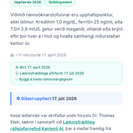
Uppfærsla 2026
Sjúklingavænt
Viðmið rannsóknarstofunnar eru upphafspunktur,
ekki dómur. Kreatínín 1,0 mg/dL, ferritín 25 ng/mL eða
TSH 3,8 mIU/L getur verið megandi, villandi eða brýnt
eftir því hver á í hlut og hvaða samhengi niðurstaðan
kemur úr.
📖 ~11 mínútur
📅
17. apríl 2026
📝 Birt:
17. apríl 2026
🩺 Læknisfræðilega yfirfarið:
17. júlí 2026
✅ Byggt á bestu sönnunargögnum
🔄 Síðast uppfært:
17. júlí 2026
Þessi leiðarvísir var skrifaður undir forystu
Dr. Thomas
Klein, læknir
í samstarfi við
Læknisfræðileg
ráðgjafarnefnd Kantesti AI
, þar á meðal framlög frá