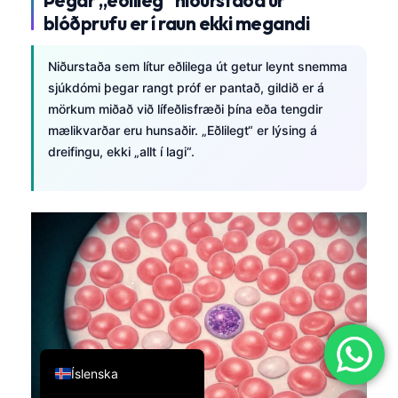
blóðprufu er í raun ekki megandi
简体中文
Română
Niðurstaða sem lítur eðlilega út getur leynt snemma
Türkçe
sjúkdómi þegar rangt próf er pantað, gildið er á
mörkum miðað við lífeðlisfræði þína eða tengdir
Ελληνικά
mælikvarðar eru hunsaðir. „Eðlilegt“ er lýsing á
Português
dreifingu, ekki „allt í lagi“.
Español
Italiano
עִבְרִית
Français
العربية
Deutsch
English
Íslenska