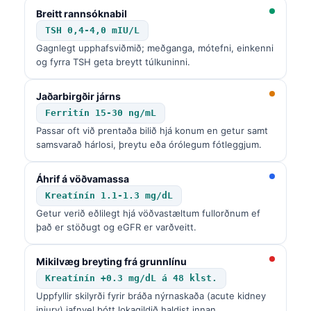
Breitt rannsóknabil
TSH 0,4-4,0 mIU/L
Gagnlegt upphafsviðmið; meðganga, mótefni, einkenni
og fyrra TSH geta breytt túlkuninni.
Jaðarbirgðir járns
Ferritín 15-30 ng/mL
Passar oft við prentaða bilið hjá konum en getur samt
samsvarað hárlosi, þreytu eða órólegum fótleggjum.
Áhrif á vöðvamassa
Kreatínín 1.1-1.3 mg/dL
Getur verið eðlilegt hjá vöðvastæltum fullorðnum ef
það er stöðugt og eGFR er varðveitt.
Mikilvæg breyting frá grunnlínu
Kreatínín +0.3 mg/dL á 48 klst.
Uppfyllir skilyrði fyrir bráða nýrnaskaða (acute kidney
injury) jafnvel þótt lokagildið haldist innan