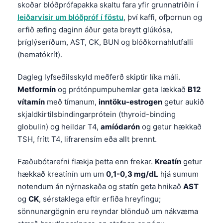
skoðar blóðprófapakka skaltu fara yfir grunnatriðin í
leiðarvísir um blóðpróf í föstu
, því kaffi, ofþornun og
erfið æfing daginn áður geta breytt glúkósa,
þríglýseríðum, AST, CK, BUN og blóðkornahlutfalli
(hematókrít).
Dagleg lyfseðilsskyld meðferð skiptir líka máli.
Metformín
og prótónpumpuhemlar geta lækkað
B12
vítamín
með tímanum,
inntöku-estrogen
getur aukið
skjaldkirtilsbindingarprótein (thyroid-binding
globulin) og heildar T4,
amíódarón
og getur hækkað
TSH, frítt T4, lifrarensím eða allt þrennt.
Fæðubótarefni flækja þetta enn frekar.
Kreatín
getur
hækkað kreatínín um um
0,1-0,3 mg/dL
hjá sumum
notendum án nýrnaskaða og statín geta hnikað
AST
og
CK
, sérstaklega eftir erfiða hreyfingu;
sönnunargögnin eru reyndar blönduð um nákvæma