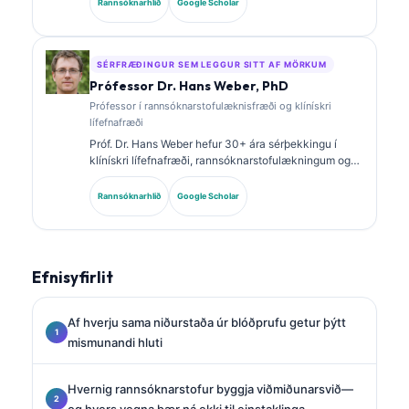
Rannsóknarhlið
Google Scholar
hefur birt mikið um lífmerkjasnið og
rannsóknarstofugreiningu í klínískri framkvæmd.
SÉRFRÆÐINGUR SEM LEGGUR SITT AF MÖRKUM
Prófessor Dr. Hans Weber, PhD
Prófessor í rannsóknarstofulæknisfræði og klínískri
lífefnafræði
Próf. Dr. Hans Weber hefur 30+ ára sérþekkingu í
klínískri lífefnafræði, rannsóknarstofulækningum og
rannsóknum á lífmerkjum. Fyrrverandi forseti þýska
félagsins um klíníska efnafræði, hann sérhæfir sig í
Rannsóknarhlið
Google Scholar
greiningu á greiningarsniðum, staðlaðri notkun
lífmerkja og rannsóknarstofulækningum með aðstoð
gervigreindar.
Efnisyfirlit
Af hverju sama niðurstaða úr blóðprufu getur þýtt
mismunandi hluti
Hvernig rannsóknarstofur byggja viðmiðunarsvið—
og hvers vegna þær ná ekki til einstaklinga