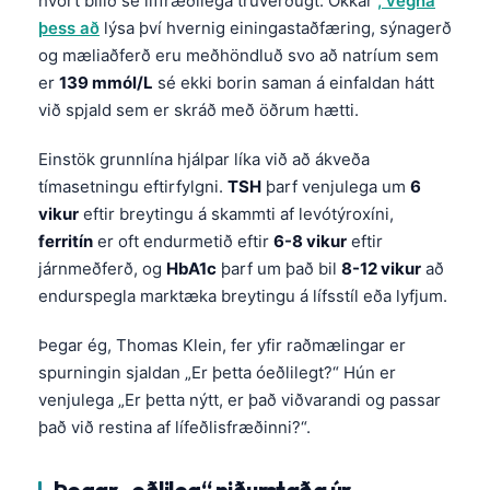
hvort bilið sé líffræðilega trúverðugt. Okkar
, vegna
Čeština
þess að
lýsa því hvernig einingastaðfæring, sýnagerð
日本語
og mæliaðferð eru meðhöndluð svo að natríum sem
er
139 mmól/L
sé ekki borin saman á einfaldan hátt
Eesti
við spjald sem er skráð með öðrum hætti.
Azərbaycan dili
Bosanski
Einstök grunnlína hjálpar líka við að ákveða
tímasetningu eftirfylgni.
TSH
þarf venjulega um
6
Svenska
vikur
eftir breytingu á skammti af levótýroxíni,
Српски језик
ferritín
er oft endurmetið eftir
6-8 vikur
eftir
Հայերեն
járnmeðferð, og
HbA1c
þarf um það bil
8-12 vikur
að
endurspegla marktæka breytingu á lífsstíl eða lyfjum.
Bahasa Indonesia
हिन्दी
Þegar ég, Thomas Klein, fer yfir raðmælingar er
spurningin sjaldan „Er þetta óeðlilegt?“ Hún er
Nederlands
venjulega „Er þetta nýtt, er það viðvarandi og passar
Dansk
það við restina af lífeðlisfræðinni?“.
Български
فارسی
Þegar „eðlileg“ niðurstaða úr