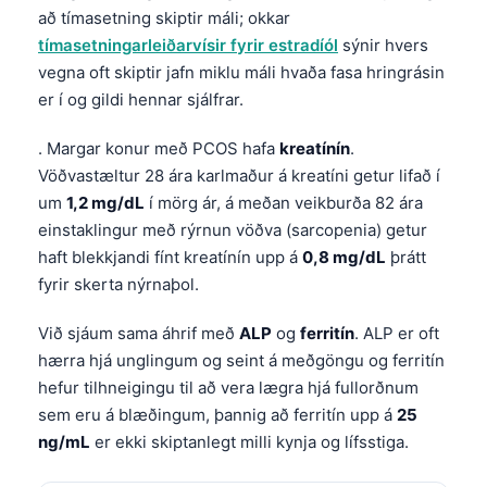
að tímasetning skiptir máli; okkar
tímasetningarleiðarvísir fyrir estradíól
sýnir hvers
vegna oft skiptir jafn miklu máli hvaða fasa hringrásin
er í og gildi hennar sjálfrar.
. Margar konur með PCOS hafa
kreatínín
.
Vöðvastæltur 28 ára karlmaður á kreatíni getur lifað í
um
1,2 mg/dL
í mörg ár, á meðan veikburða 82 ára
einstaklingur með rýrnun vöðva (sarcopenia) getur
haft blekkjandi fínt kreatínín upp á
0,8 mg/dL
þrátt
fyrir skerta nýrnaþol.
Við sjáum sama áhrif með
ALP
og
ferritín
. ALP er oft
hærra hjá unglingum og seint á meðgöngu og ferritín
hefur tilhneigingu til að vera lægra hjá fullorðnum
sem eru á blæðingum, þannig að ferritín upp á
25
ng/mL
er ekki skiptanlegt milli kynja og lífsstiga.