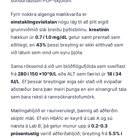
sundurlausum PDF-skjölum.
Fyrir nokkra algenga mælikvarða er
einstaklingsvísitalan
nógu lág til að þitt eigið
grunnviðmið slái breiðu þýðisbilinu.
kreatínín
hækkun úr
0.7 í 1.0 mg/dL
getur samt prentað sem
eðlilegt, en
43%
þessi breyting er ekki eitthvað sem
við látum sem vind um eyru þjóta.
Sama röksemd á við um blóðflögufjölda sem sveiflast
frá
280 í 150 ×10^9/L
eða ALT sem færist úr
18 í 34
IU/L
. Ef þessar breytingar eiga sér stað við svipaðar
aðstæður bera þær meiri þunga en ein einangruð tala
sem bara rekst á rannsóknarstofumörk.
Mælingahljóð er raunverulegt, þannig að aðferðin
skiptir máli. Ef ein HbA1c er keyrð á Lab A og sú
næsta á Lab B, þá getur munur upp á
0.2-0.3
prósentustig
verið aðferðahljóð; breyting frá
5.5% í