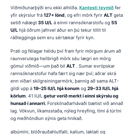
Viðmiðunarþýði eru ekki alhliða.
Kantesti teymið
fer
yfir skýrslur frá
127+ lönd
, og efri mörk fyrir
ALT
geta
setið nálægt
35 U/L
á einni rannsóknarstofu og
55
U/L
hjá öðrum jafnvel áður en þú tekur tillit til
ráðlegginga sem eru sértækar fyrir kyn.
Prati og félagar héldu því fram fyrir mörgum árum að
raunverulega heilbrigð mörk séu lægri en mörg
gömul viðmið—um það bil
ALT
. Sumar evrópskar
rannsóknarstofur hafa fært sig nær því; aðrar skrá
enn víðari skilgreiningarmörk, þannig að sama ALT-
gildi upp á
19–25 IU/L hjá konum
og
29–33 IU/L hjá
körlum
. 41 IU/L
getur verið merkt í einni skýrslu og
hunsað í annarri.
Forskilnaðarhávaði bætist við annað
lag. Vökvun, líkamsstaða, nýleg hreyfing, tími á túrtni
og meðhöndlun sýnis geta hnikað.
albúmíni, blóðrauðahlutfalli, kalíum, laktati og