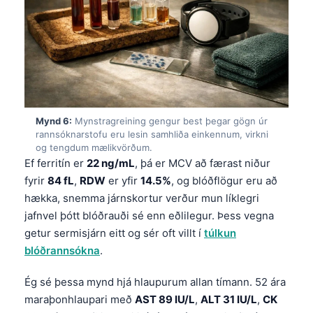
Frysk
Esperanto
Беларуская мова
Татар теле
Кыргызча
Mynd 6:
Mynstragreining gengur best þegar gögn úr
ئۇيغۇرچە
rannsóknarstofu eru lesin samhliða einkennum, virkni
og tengdum mælikvörðum.
Cebuano
Ef ferritín er
22 ng/mL
, þá er MCV að færast niður
Basa Jawa
fyrir
84 fL
,
RDW
er yfir
14.5%
, og blóðflögur eru að
hækka, snemma járnskortur verður mun líklegri
ພາສາລາວ
jafnvel þótt blóðrauði sé enn eðlilegur. Þess vegna
Монгол
getur sermisjárn eitt og sér oft villt í
túlkun
Afrikaans
blóðrannsókna
.
العربية المغربية
Ég sé þessa mynd hjá hlaupurum allan tímann. 52 ára
Occitan
maraþonhlaupari með
AST 89 IU/L
,
ALT 31 IU/L
,
CK