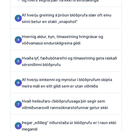
Af hverju greining á þróun blóðprufa slær oft einu
sinni betur en stakt „snapshot“
Hvernig aldur, kyn, tímasetning hringrásar og
vöðvamassi endurskilgreina gildi
Hvaða lyf, fæðubótarefni og tímasetning geta raskað
sérsniðinni blóðprufu
Af hverju einkenni og mynstur í blóðprufum skipta
meira máli en eitt gildi sem er utan viðmiða
Hvað heilsufars-/blóðprufusaga þín segir sem
viðmiðunarsvið rannsóknarstofunnar getur ekki
Þegar „eðlileg“ niðurstaða úr blóðprufu er í raun ekki
megandi