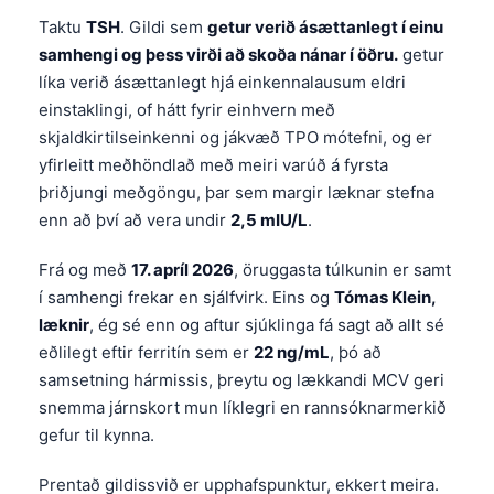
Taktu
TSH
. Gildi sem
getur verið ásættanlegt í einu
samhengi og þess virði að skoða nánar í öðru.
getur
líka verið ásættanlegt hjá einkennalausum eldri
einstaklingi, of hátt fyrir einhvern með
skjaldkirtilseinkenni og jákvæð TPO mótefni, og er
yfirleitt meðhöndlað með meiri varúð á fyrsta
þriðjungi meðgöngu, þar sem margir læknar stefna
enn að því að vera undir
2,5 mIU/L
.
Frá og með
17. apríl 2026
, öruggasta túlkunin er samt
í samhengi frekar en sjálfvirk. Eins og
Tómas Klein,
læknir
, ég sé enn og aftur sjúklinga fá sagt að allt sé
eðlilegt eftir ferritín sem er
22 ng/mL
, þó að
samsetning hármissis, þreytu og lækkandi MCV geri
snemma járnskort mun líklegri en rannsóknarmerkið
gefur til kynna.
Prentað gildissvið er upphafspunktur, ekkert meira.