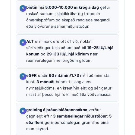
bíótín
hjá
5.000–10.000 míkróg á dag
getur
raskað sumum skjaldkirtils- og troponin
ónæmisprófum og skapað ranglega megandi
eða viðvörunarsamar niðurstöður.
ALT
efri mörk eru oft of víð; nokkrir
sérfræðingar telja að um það bil
19–25 IU/L hjá
konum
og
29–33 IU/L hjá körlum
nær
raunverulegum heilbrigðum gildum.
eGFR
undir
60 mL/min/1.73 m²
í að minnsta
kosti
3 mánuði
bendir til langvinns
nýrnasjúkdóms, en kreatínín eitt og sér getur
misst af þessu hjá fólki með litla vöðvamassa.
greining á þróun blóðrannsókna
verður
gagnlegt eftir
3 sambærilegar niðurstöður
;
5
eða fleiri
gerir persónulegan grunnlínu þína
mun skýrari.