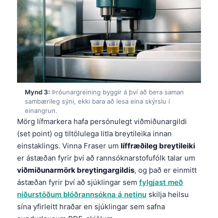
Mynd 3:
Þróunargreining byggir á því að bera saman
sambærileg sýni, ekki bara að lesa eina skýrslu í
einangrun.
Mörg lífmarkera hafa persónulegt viðmiðunargildi
(set point) og tiltölulega litla breytileika innan
einstaklings. Vinna Fraser um
líffræðileg breytileiki
er ástæðan fyrir því að rannsóknarstofufólk talar um
viðmiðunarmörk breytingargildis
, og það er einmitt
ástæðan fyrir því að sjúklingar sem
fylgjast með
niðurstöðum blóðrannsókna á netinu
skilja heilsu
sína yfirleitt hraðar en sjúklingar sem safna