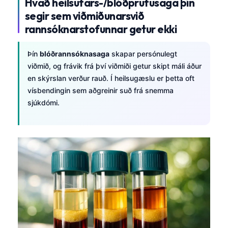
Hvað heilsufars-/blóðprufusaga þín
Català
segir sem viðmiðunarsvið
O‘zbekcha
rannsóknarstofunnar getur ekki
Українська
Þín
blóðrannsóknasaga
skapar persónulegt
አማርኛ
viðmið, og frávik frá því viðmiði getur skipt máli áður
Kiswahili
en skýrslan verður rauð. Í heilsugæslu er þetta oft
vísbendingin sem aðgreinir suð frá snemma
ភាសាខ្មែរ
sjúkdómi.
ဗမာစာ
ไทย
Tagalog
Tiếng Việt
Bahasa Melayu
മലയാളം
ಕನ್ನಡ
ગુજરાતી