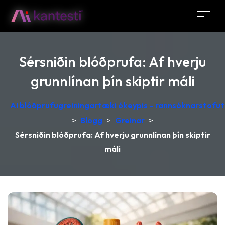
Sérsniðin blóðprufa: Af hverju
grunnlínan þín skiptir máli
AI blóðprufugreiningartæki ókeypis – rannsóknarstofutú
>
Blogg
>
Greinar
>
Sérsniðin blóðprufa: Af hverju grunnlínan þín skiptir
máli