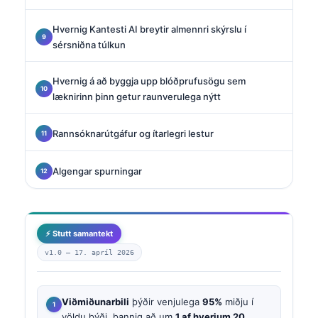
Hvernig Kantesti AI breytir almennri skýrslu í
sérsniðna túlkun
Hvernig á að byggja upp blóðprufusögu sem
læknirinn þinn getur raunverulega nýtt
Rannsóknarútgáfur og ítarlegri lestur
Algengar spurningar
⚡ Stutt samantekt
v1.0 —
17. apríl 2026
Viðmiðunarbili
þýðir venjulega
95%
miðju í
völdu þýði, þannig að um
1 af hverjum 20