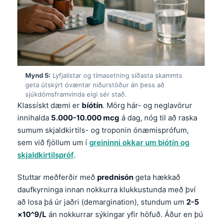
Mynd 5:
Lyfjalistar og tímasetning síðasta skammts
geta útskýrt óvæntar niðurstöður án þess að
sjúkdómsframvinda eigi sér stað.
Klassískt dæmi er
bíótín
. Mörg hár- og neglavörur
innihalda
5.000-10.000 mcg
á dag, nóg til að raska
sumum skjaldkirtils- og troponin ónæmisprófum,
sem við fjöllum um í
greininni okkar um biótín og
skjaldkirtilspróf
.
Stuttar meðferðir með
prednisón
geta hækkað
daufkyrninga innan nokkurra klukkustunda með því
að losa þá úr jaðri (demargination), stundum um
2-5
×10^9/L
án nokkurrar sýkingar yfir höfuð. Áður en þú