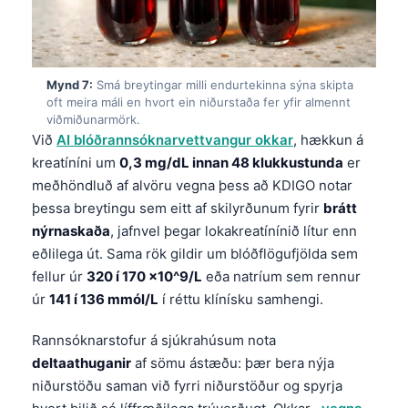
தமிழ்
తెలుగు
Mynd 7:
Smá breytingar milli endurtekinna sýna skipta
मराठी
oft meira máli en hvort ein niðurstaða fer yfir almennt
اردو
viðmiðunarmörk.
Við
AI blóðrannsóknarvettvangur okkar
, hækkun á
বাংলা
kreatíníni um
0,3 mg/dL innan 48 klukkustunda
er
Shqip
meðhöndluð af alvöru vegna þess að KDIGO notar
Magyar
þessa breytingu sem eitt af skilyrðunum fyrir
brátt
nýrnaskaða
, jafnvel þegar lokakreatínínið lítur enn
Slovenščina
eðlilega út. Sama rök gildir um blóðflögufjölda sem
한국어
fellur úr
320 í 170 ×10^9/L
eða natríum sem rennur
Polski
úr
141 í 136 mmól/L
í réttu klínísku samhengi.
Lietuvių kalba
Rannsóknarstofur á sjúkrahúsum nota
Русский
deltaathuganir
af sömu ástæðu: þær bera nýja
niðurstöðu saman við fyrri niðurstöður og spyrja
ქართული