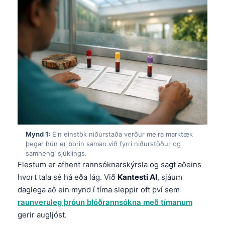
Mynd 1:
Ein einstök niðurstaða verður meira marktæk
þegar hún er borin saman við fyrri niðurstöður og
samhengi sjúklings.
Flestum er afhent rannsóknarskýrsla og sagt aðeins
hvort tala sé há eða lág. Við
Kantesti AI
, sjáum
daglega að ein mynd í tíma sleppir oft því sem
raunveruleg þróun blóðrannsókna með tímanum
gerir augljóst.