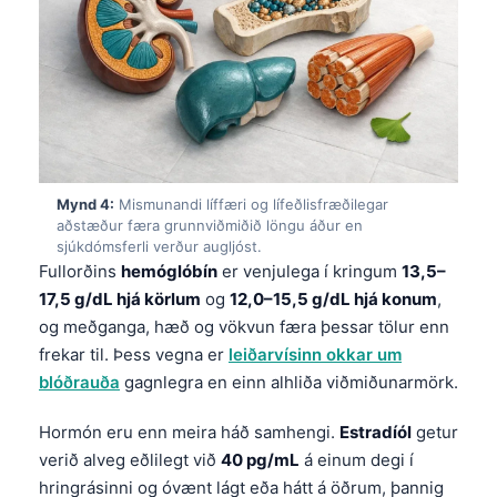
Mynd 4:
Mismunandi líffæri og lífeðlisfræðilegar
aðstæður færa grunnviðmiðið löngu áður en
sjúkdómsferli verður augljóst.
Fullorðins
hemóglóbín
er venjulega í kringum
13,5–
17,5 g/dL hjá körlum
og
12,0–15,5 g/dL hjá konum
,
og meðganga, hæð og vökvun færa þessar tölur enn
frekar til. Þess vegna er
leiðarvísinn okkar um
blóðrauða
gagnlegra en einn alhliða viðmiðunarmörk.
Hormón eru enn meira háð samhengi.
Estradíól
getur
verið alveg eðlilegt við
40 pg/mL
á einum degi í
hringrásinni og óvænt lágt eða hátt á öðrum, þannig