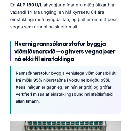
En
ALP 180 U/L
áhyggjur mínar eru mjög ólíkar hjá
vaxandi 14 ára unglingi en hjá kyrrsetu 64 ára
einstaklingi með þyngdartap, og það er einmitt þess
vegna sem grunnlína skiptir máli.
Hvernig rannsóknarstofur byggja
viðmiðunarsvið—og hvers vegna þær
ná ekki til einstaklinga
Rannsóknarstofur byggja venjulega viðmiðunarbil út
frá miðju
95%
niðurstaðna í völdu heilbrigðu þýði.
Þessi nálgun er gagnleg, en hún er gróf, og grófar
verkfæri missa af einstaklingsbundinni lífeðlisfræði
allan tímann.