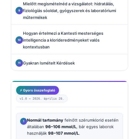
Mielőtt megismételnéd a vizsgálatot: hidratálás,
fiziológiás sóoldat, gyógyszerek és laboratóriumi
műtermékek
Hogyan értelmezi a Kantesti mesterséges
intelligencia a klorideredményeket valós
kontextusban
Gyakran Ismételt Kérdések
⚡ Gyors összefoglaló
v1.0 —
2026. április 26.
Normál tartomány
felnőtt szérumklorid esetén
általában
96–106 mmol/L
, bár egyes laborok
használják
98–107 mmol/L
.