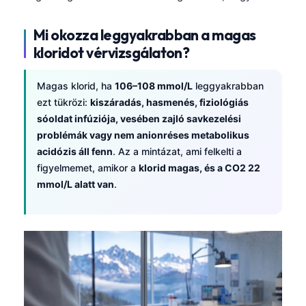
Mi okozza leggyakrabban a magas
kloridot vérvizsgálaton?
Magas klorid, ha
106–108 mmol/L
leggyakrabban
ezt tükrözi:
kiszáradás, hasmenés, fiziológiás
sóoldat infúziója, vesében zajló savkezelési
problémák vagy nem anionréses metabolikus
acidózis áll fenn
. Az a mintázat, ami felkelti a
figyelmemet, amikor a
klorid magas, és a CO2 22
mmol/L alatt van
.