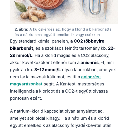
2. ábra:
A kulcskérdés az, hogy a klorid a bikarbonáttal
és a nátriummal együtt emelkedik vagy csökken
Egy standard kémiai panelen,
a CO2 többnyire
bikarbonát
, és a szokásos felnőtt tartomány kb.
22–
29 mmol/L
. Ha a klorid magas és a CO2 alacsony,
akkor következőként ellenőrzöm a
anionrés
, -t, ami
gyakran kb.
8–12 mmol/L
olyan laborokban, amelyek
nem tartalmaznak káliumot, és itt a
anionrés-
magyarázónkat
segít. A Kantesti mesterséges
intelligencia a kloridot és a CO2-t együtt olvassa
pontosan ezért.
A nátrium–klorid kapcsolat olyan árnyalatot ad,
amelyet sok oldal kihagy. Ha a nátrium és a klorid
együtt emelkedik az alacsony folyadékbevitel után,