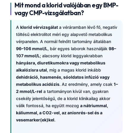
Mit mond a klorid valójában egy BMP-
vagy CMP-vizsgálatban?
A
klorid vérvizsgálat
a véráramban lévő fő, negatív
töltésű elektrolitot méri egy alapvető metabolikus
vérpanelen. A normál felnőtt tartomány általában
96–106 mmol/L
, bár egyes laborok használják
98–
107 mmol/L
; alacsony klorid leggyakrabban
hányásra, diuretikumokra vagy metabolikus
alkalózisra utal
, míg a magas klorid inkább
dehidráció, hasmenés, sóoldatos infúzió vagy
metabolikus acidózis
. Az eredmény, amely csak
1–
2 mmol/L-rel
a tartományon kívül van, gyakran
csekély jelentőségű, de a klorid klinikailag akkor
válik fontossá, ha együtt mozog
a nátriummal,
káliummal, a CO2-vel, az anionrés-sel és a
vesemarker(ek)kel
.