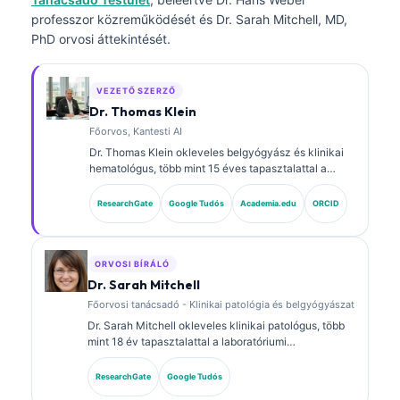
professzor közreműködését és Dr. Sarah Mitchell, MD,
PhD orvosi áttekintését.
VEZETŐ SZERZŐ
Dr. Thomas Klein
Főorvos, Kantesti AI
Dr. Thomas Klein okleveles belgyógyász és klinikai
hematológus, több mint 15 éves tapasztalattal a
laboratóriumi orvoslás és az AI-támogatott klinikai
elemzés területén. A Kantesti AI vezérorvosaként
ResearchGate
Google Tudós
Academia.edu
ORCID
(Chief Medical Officer) biztosítja a saját fejlesztésű
neurális hálózat orvosi pontosságának felügyeletét.
Dr. Klein kiterjedten publikált biomarker-
értelmezésről és laboratóriumi diagnosztikáról
ORVOSI BÍRÁLÓ
laboratóriumi orvostudományi témákban.
Dr. Sarah Mitchell
Főorvosi tanácsadó - Klinikai patológia és belgyógyászat
Dr. Sarah Mitchell okleveles klinikai patológus, több
mint 18 év tapasztalattal a laboratóriumi
orvostudomány és a diagnosztikai elemzés területén.
Klinikai kémiai szakterületi képesítésekkel
ResearchGate
Google Tudós
rendelkezik, és kiterjedten publikált biomarker-