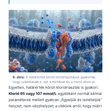
Català
O‘zbekcha
Українська
አማርኛ
Kiswahili
ភាសាខ្មែរ
ဗမာစာ
ไทย
Tagalog
6. ábra:
A határérték körüli kloridriasztások gyakoriak;
Tiếng Việt
hogy számítanak-e, azt a mintázat és a trend dönti el.
Bahasa Melayu
Egyetlen, határérték körüli kloridriasztás is gyakori.
Klorid 95 vagy 107 mmol/L
egyébként normál kémiai
മലയാളം
paraméterek mellett gyakran „figyeljük és ismételjük”
ಕನ್ನಡ
helyzet, nem vészhelyzet; a cikkünk arról, hogy miért
ગુજરાતી