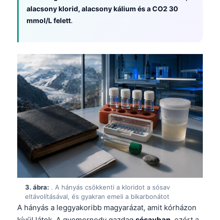
alacsony klorid, alacsony kálium és a CO2 30
mmol/L felett
.
3. ábra:
. A hányás csökkenti a kloridot a sósav
eltávolításával, és gyakran emeli a bikarbonátot
A hányás a leggyakoribb magyarázat, amit kórházon
kívül látok. A gyomornedv gazdag
sósavban
, ezért a