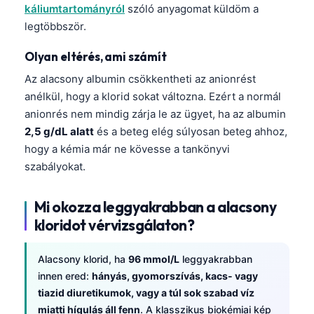
káliumtartományról
szóló anyagomat küldöm a
legtöbbször.
Olyan eltérés, ami számít
Az alacsony albumin csökkentheti az anionrést
anélkül, hogy a klorid sokat változna. Ezért a normál
anionrés nem mindig zárja le az ügyet, ha az albumin
2,5 g/dL alatt
és a beteg elég súlyosan beteg ahhoz,
hogy a kémia már ne kövesse a tankönyvi
szabályokat.
Mi okozza leggyakrabban a alacsony
kloridot vérvizsgálaton?
Alacsony klorid, ha
96 mmol/L
leggyakrabban
innen ered:
hányás, gyomorszívás, kacs- vagy
tiazid diuretikumok, vagy a túl sok szabad víz
miatti hígulás áll fenn
. A klasszikus biokémiai kép