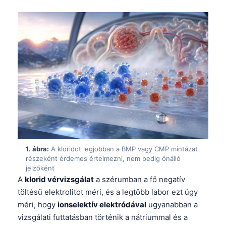
1. ábra:
A kloridot legjobban a BMP vagy CMP mintázat
részeként érdemes értelmezni, nem pedig önálló
jelzőként
A
klorid vérvizsgálat
a szérumban a fő negatív
töltésű elektrolitot méri, és a legtöbb labor ezt úgy
méri, hogy
ionselektív elektródával
ugyanabban a
vizsgálati futtatásban történik a nátriummal és a