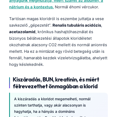
anyagunk megmutatja, miért számít az albumin, a
nátrium és a kontextus.
Normál éhomi vércukor.
Tartósan magas kloridról is eszembe juttatja a vese
savkezelő „gépezetét”.
Renalis tubuláris acidózis
,
acetazolamid
, krónikus hashajtóhasználat és
bizonyos bélátvezetési állapotok kloridéletet
okozhatnak alacsony CO2 mellett és normál anionrés
mellett. Ha ez a mintázat egy rövid betegség után is
fennáll, hamarabb kezdek vizeletvizsgálatba, ahelyett
hogy késlekednék.
Kiszáradás, BUN, kreatinin, és miért
félrevezethet önmagában a klorid
A kiszáradás a kloridot megemelheti, normál
szinten tarthatja, vagy akár alacsonyan is
hagyhatja, ha a hányás a domináns