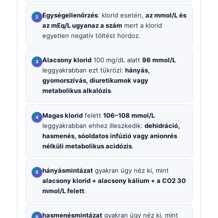
Egységellenőrzés
: klorid esetén,
az mmol/L és
az mEq/L ugyanaz a szám
mert a klorid
egyetlen negatív töltést hordoz.
Alacsony klorid
100 mg/dL alatt
96 mmol/L
leggyakrabban ezt tükrözi:
hányás,
gyomorszívás, diuretikumok vagy
metabolikus alkalózis
.
Magas klorid
felett
106–108 mmol/L
leggyakrabban ehhez illeszkedik:
dehidráció,
hasmenés, sóoldatos infúzió vagy anionrés
nélküli metabolikus acidózis
.
hányásmintázat
gyakran úgy néz ki, mint
alacsony klorid + alacsony kálium + a CO2 30
mmol/L felett
.
hasmenésmintázat
gyakran úgy néz ki, mint