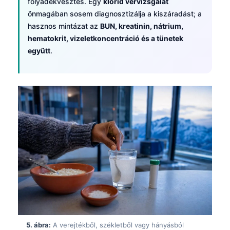
folyadékvesztés. Egy
klorid vérvizsgálat
önmagában sosem diagnosztizálja a kiszáradást; a
hasznos mintázat az
BUN, kreatinin, nátrium,
hematokrit, vizeletkoncentráció és a tünetek
együtt
.
Norsk bokmål
Ślōnskŏ gŏdka
5. ábra:
A verejtékből, székletből vagy hányásból