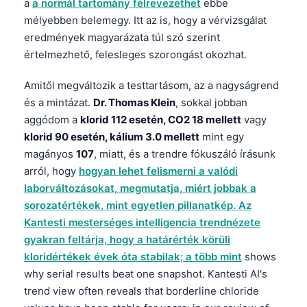
a
a normál tartomány félrevezethet
ebbe
mélyebben belemegy. Itt az is, hogy a vérvizsgálat
தமிழ்
eredmények magyarázata túl szó szerint
తెలుగు
értelmezhető, felesleges szorongást okozhat.
मराठी
Amitől megváltozik a testtartásom, az a nagyságrend
اردو
és a mintázat.
Dr. Thomas Klein
, sokkal jobban
বাংলা
aggódom a
klorid 112 esetén, CO2 18 mellett
vagy
Shqip
klorid 90 esetén, kálium 3.0 mellett
mint egy
magányos
107
, miatt, és a trendre fókuszáló írásunk
Slovenščina
arról, hogy
hogyan lehet felismerni a valódi
한국어
laborváltozásokat, megmutatja, miért jobbak a
Polski
sorozatértékek, mint egyetlen pillanatkép. Az
Kantesti mesterséges intelligencia trendnézete
Lietuvių kalba
gyakran feltárja, hogy a határérték körüli
Русский
kloridértékek évek óta stabilak; a több mint
shows
ქართული
why serial results beat one snapshot. Kantesti AI's
trend view often reveals that borderline chloride
Čeština