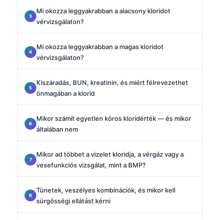
Mi okozza leggyakrabban a alacsony kloridot
vérvizsgálaton?
Mi okozza leggyakrabban a magas kloridot
vérvizsgálaton?
Kiszáradás, BUN, kreatinin, és miért félrevezethet
önmagában a klorid
Mikor számít egyetlen kóros kloridérték — és mikor
általában nem
Mikor ad többet a vizelet kloridja, a vérgáz vagy a
vesefunkciós vizsgálat, mint a BMP?
Tünetek, veszélyes kombinációk, és mikor kell
sürgősségi ellátást kérni