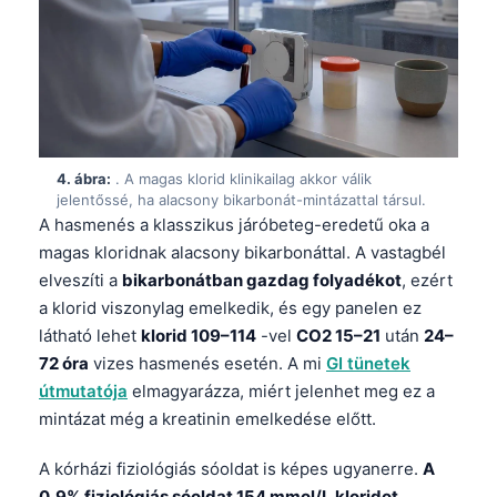
4. ábra:
. A magas klorid klinikailag akkor válik
jelentőssé, ha alacsony bikarbonát-mintázattal társul.
A hasmenés a klasszikus járóbeteg-eredetű oka a
magas kloridnak alacsony bikarbonáttal. A vastagbél
elveszíti a
bikarbonátban gazdag folyadékot
, ezért
a klorid viszonylag emelkedik, és egy panelen ez
látható lehet
klorid 109–114
-vel
CO2 15–21
után
24–
72 óra
vizes hasmenés esetén. A mi
GI tünetek
útmutatója
elmagyarázza, miért jelenhet meg ez a
mintázat még a kreatinin emelkedése előtt.
A kórházi fiziológiás sóoldat is képes ugyanerre.
A
0,9% fiziológiás sóoldat 154 mmol/L kloridot