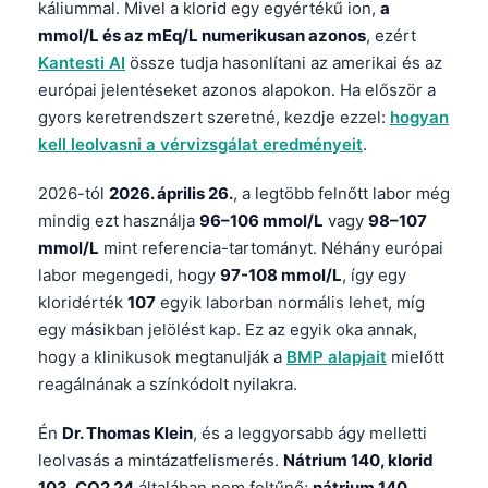
káliummal. Mivel a klorid egy egyértékű ion,
a
mmol/L és az mEq/L numerikusan azonos
, ezért
Kantesti AI
össze tudja hasonlítani az amerikai és az
európai jelentéseket azonos alapokon. Ha először a
gyors keretrendszert szeretné, kezdje ezzel:
hogyan
kell leolvasni a vérvizsgálat eredményeit
.
2026-tól
2026. április 26.
, a legtöbb felnőtt labor még
mindig ezt használja
96–106 mmol/L
vagy
98–107
mmol/L
mint referencia-tartományt. Néhány európai
labor megengedi, hogy
97-108 mmol/L
, így egy
kloridérték
107
egyik laborban normális lehet, míg
egy másikban jelölést kap. Ez az egyik oka annak,
hogy a klinikusok megtanulják a
BMP alapjait
mielőtt
reagálnának a színkódolt nyilakra.
Én
Dr. Thomas Klein
, és a leggyorsabb ágy melletti
leolvasás a mintázatfelismerés.
Nátrium 140, klorid
103, CO2 24
általában nem feltűnő;
nátrium 140,