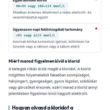
Egyértelműen kóros
90–94 vagy 108–114 mmol/L
Általában érdemes áttekinteni a teljes elektrolit- és
vesemintázattal együtt
Ugyanazon napi felülvizsgálati tartomány
<85 vagy ≥115 mmol/L
Azonnali klinikai kontextust igényel, különösen ha
tünetek vagy a nátrium vagy a kálium eltérő
Miért marad figyelmen kívül a klorid
A betegek ritkán érzik magát a kloridot. A klorid
mögöttes folyamataiból fakadóan szomjúságot,
hányingert, gyengeséget, gyors légzést, szédülést
vagy görcsöket éreznek, ezért marad a klorid annyi
jelentésben figyelmen kívül hagyott elektrolit.
Hogyan olvasd a kloridot a