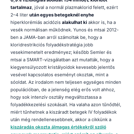
tartalmaz
, jóval a normál plazmaklorid felett, ezért
2–4 liter
után egyes betegeknél enyhe
hiperklorémiás acidózis
alakulhat ki
akkor is, ha a
vesék normálisan működnek. Yunos és mtsai 2012-
ben a JAMA-ban arról számoltak be, hogy a
kloridrestrikciós folyadékstratégia jobb
vesekimenetelt eredményez; később Semler és
mtsai a SMART-vizsgálatban azt mutatták, hogy a
kiegyensúlyozott kristályoidok kevesebb jelentős
vesével kapcsolatos eseményt okoztak, mint a
sóoldat. Az irodalom nem teljesen egységes minden
populációban, de a jelenség elég erős volt ahhoz,
hogy sok intenzív osztály megváltoztassa a
folyadékkezelési szokásait. Ha valaha azon tűnődtél,
miért tűnhetnek a kiszáradt betegek IV folyadékok
után még rendellenesebbnek, akkor a cikkünk a
kiszáradás okozta álmagas értékekről szóló