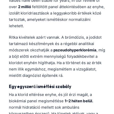
values have been stable for years; in our review of
日本語
over
2 millió
feltöltött panel áttekintésében az enyhe,
Eesti
izolált kloridriasztások a leggyakoribb értékek közé
tartoztak, amelyeket ismétléskor normalizálni
Azərbaycan dili
lehetett.
Bosanski
Svenska
Ritka kivételek azért vannak. A brómdózis, a jodidot
tartalmazó készítmények és a régebbi analitikai
Српски језик
módszerek okozhatják a
pszeudohyperklorémia
, míg
Íslenska
a böjt előtti extrém mennyiségű folyadékbevitel a
Հայերեն
kloridot enyhén hígíthatja. Ha a történet és az érték
nem illik egymáshoz, megismétlem a vizsgálatot,
Bahasa Indonesia
mielőtt diagnózist építenék rá.
हिन्दी
Egy egyszerű ismétlési szabály
Nederlands
Ha a klorid eltérése enyhe, és jól érzi magát, a
Dansk
biokémiai panel megismétlése
1–2 héten belül.
Български
normál hidratáció mellett sok ambuláns
فارسی
környezetben ésszerű. Ha tünetek aktívak, vagy a