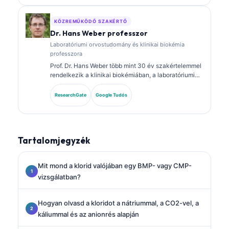
panelokról és laboratóriumi elemzésről a klinikai
gyakorlatban.
KÖZREMŰKÖDŐ SZAKÉRTŐ
Dr. Hans Weber professzor
Laboratóriumi orvostudomány és klinikai biokémia
professzora
Prof. Dr. Hans Weber több mint 30 év szakértelemmel
rendelkezik a klinikai biokémiában, a laboratóriumi
orvostudományban és a biomarker-kutatásban. A
Német Klinikai Kémiai Társaság korábbi elnöke, és a
ResearchGate
Google Tudós
diagnosztikai panel-elemzésre, a biomarkerek
standardizálására, valamint a mesterséges
intelligencia által támogatott laboratóriumi orvoslásra
specializálódott.
Tartalomjegyzék
Mit mond a klorid valójában egy BMP- vagy CMP-
vizsgálatban?
Hogyan olvasd a kloridot a nátriummal, a CO2-vel, a
káliummal és az anionrés alapján