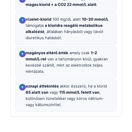
magas klorid + a CO2 22 mmol/L alatt
.
vizelet-klorid
100 mg/dL alatt
10–20 mmol/L
támogatja
a kloridra reagáló metabolikus
alkalózist
, általában hányásból vagy távoli
diuretikus hatásból.
magányos eltérő érték
amely csak
1–2
mmol/L-rel
van a tartományon kívül, gyakran
kevésbé számít, mint az elektrolitok teljes
mintázata.
aznapi áttekintés
akkor ésszerű, ha a klorid
85 alatt van
vagy
115 mmol/L felett van
,
különösen tünetekkel vagy kóros nátrium-
vagy káliumszinttel.