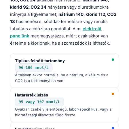
klorid 92, CO2 34
hányásra vagy diuretikumokra
irányítja a figyelmemet;
nátrium 140, klorid 112, CO2
18
hasmenésre, sóoldat-terhelésre vagy renális
tubuláris acidózisra gondoltat. A mi
elektrolit
panelünk
megmagyarázza, miért csak akkor van
értelme a kloridnak, ha a szomszédok is láthatók.
Tipikus felnőtt tartomány
96–106 mmol/L
Általában akkor normális, ha a nátrium, a kálium és a
CO2 is a tartományban van
Határérték jelzés
95 vagy 107 mmol/L
Gyakran csekély jelentőségű, labor-specifikus, vagy a
hidratáltsági állapottal függ össze