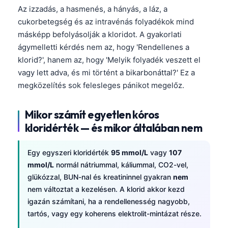
Gàidhlig
Az izzadás, a hasmenés, a hányás, a láz, a
Euskara
cukorbetegség és az intravénás folyadékok mind
másképp befolyásolják a kloridot. A gyakorlati
Македонски јазик
ágymelletti kérdés nem az, hogy 'Rendellenes a
Latviešu valoda
klorid?', hanem az, hogy 'Melyik folyadék veszett el
Galego
vagy lett adva, és mi történt a bikarbonáttal?' Ez a
অসমীয়া
megközelítés sok felesleges pánikot megelőz.
සිංහල
Mikor számít egyetlen kóros
سنڌي
kloridérték — és mikor általában nem
پښتو
Egy egyszeri kloridérték
95 mmol/L
vagy
107
mmol/L
normál nátriummal, káliummal, CO2-vel,
Slovenčina
glükózzal, BUN-nal és kreatininnel gyakran
nem
Hrvatski
nem változtat a kezelésen. A klorid akkor kezd
igazán számítani, ha a rendellenesség nagyobb,
Suomi
tartós, vagy egy koherens elektrolit-mintázat része.
Қазақ тілі