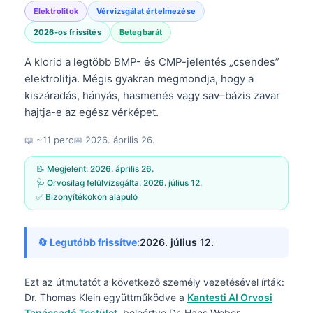
Elektrolitok
Vérvizsgálat értelmezése
2026-os frissítés
Betegbarát
A klorid a legtöbb BMP- és CMP-jelentés „csendes”
elektrolitja. Mégis gyakran megmondja, hogy a
kiszáradás, hányás, hasmenés vagy sav–bázis zavar
hajtja-e az egész vérképet.
📖 ~11 perc
📅
2026. április 26.
📝 Megjelent:
2026. április 26.
🩺 Orvosilag felülvizsgálta:
2026. július 12.
✅ Bizonyítékokon alapuló
🔄 Legutóbb frissítve:
2026. július 12.
Ezt az útmutatót a következő személy vezetésével írták:
Dr. Thomas Klein
együttműködve a
Kantesti AI Orvosi
Tanácsadó Testület
, beleértve Dr. Hans Weber