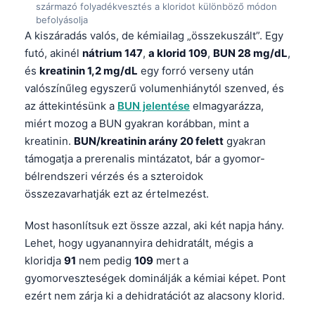
származó folyadékvesztés a kloridot különböző módon
Frysk
befolyásolja
A kiszáradás valós, de kémiailag „összekuszált”. Egy
Esperanto
futó, akinél
nátrium 147
,
a klorid 109
,
BUN 28 mg/dL
,
Беларуская мова
és
kreatinin 1,2 mg/dL
egy forró verseny után
Татар теле
valószínűleg egyszerű volumenhiánytól szenved, és
az áttekintésünk a
BUN jelentése
elmagyarázza,
Кыргызча
miért mozog a BUN gyakran korábban, mint a
ئۇيغۇرچە
kreatinin.
BUN/kreatinin arány 20 felett
gyakran
Cebuano
támogatja a prerenalis mintázatot, bár a gyomor-
bélrendszeri vérzés és a szteroidok
Basa Jawa
összezavarhatják ezt az értelmezést.
ພາສາລາວ
Монгол
Most hasonlítsuk ezt össze azzal, aki két napja hány.
Lehet, hogy ugyanannyira dehidratált, mégis a
Afrikaans
kloridja
91
nem pedig
109
mert a
العربية المغربية
gyomorveszteségek dominálják a kémiai képet. Pont
Occitan
ezért nem zárja ki a dehidratációt az alacsony klorid.