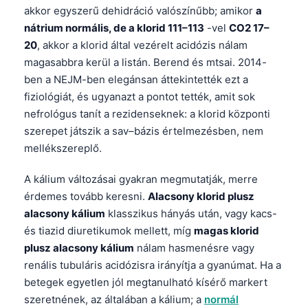
akkor egyszerű dehidráció valószínűbb; amikor
a
nátrium normális, de a klorid 111–113
-vel
CO2 17–
20
, akkor a klorid által vezérelt acidózis nálam
magasabbra kerül a listán. Berend és mtsai. 2014-
ben a NEJM-ben elegánsan áttekintették ezt a
fiziológiát, és ugyanazt a pontot tették, amit sok
nefrológus tanít a rezidenseknek: a klorid központi
szerepet játszik a sav–bázis értelmezésben, nem
mellékszereplő.
A kálium változásai gyakran megmutatják, merre
érdemes tovább keresni.
Alacsony klorid plusz
alacsony kálium
klasszikus hányás után, vagy kacs-
és tiazid diuretikumok mellett, míg
magas klorid
plusz alacsony kálium
nálam hasmenésre vagy
renális tubuláris acidózisra irányítja a gyanúmat. Ha a
betegek egyetlen jól megtanulható kísérő markert
szeretnének, az általában a kálium; a
normál