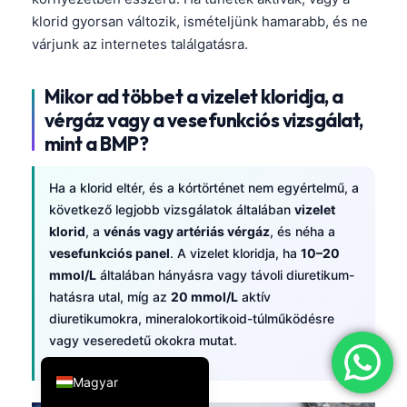
klorid gyorsan változik, ismételjünk hamarabb, és ne
简体中文
várjunk az internetes találgatásra.
Română
Türkçe
Mikor ad többet a vizelet kloridja, a
Ελληνικά
vérgáz vagy a vesefunkciós vizsgálat,
mint a BMP?
Português
Español
Ha a klorid eltér, és a kórtörténet nem egyértelmű, a
Italiano
következő legjobb vizsgálatok általában
vizelet
klorid
, a
vénás vagy artériás vérgáz
, és néha a
עִבְרִית
vesefunkciós panel
. A vizelet kloridja, ha
10–20
Français
mmol/L
általában hányásra vagy távoli diuretikum-
العربية
hatásra utal, míg az
20 mmol/L
aktív
diuretikumokra, mineralokortikoid-túlműködésre
Deutsch
vagy veseredetű okokra mutat.
English
Magyar