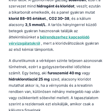
szervezet mind
hidrogént és kloridot
; veszít; ezután
a bikarbonát emelkedik, és a panel gyakran mutat
klorid 88–95 értéket.
,
CO2 30–38
, és a kálium
alacsony
3,5 mmol/L
. A tartós hányingerrel küzdő
betegek gyakran hasznosnak találják az
áttekintésünket a
bélrendszerhez kapcsolódó
vérvizsgálatokról
, mert a kloridváltozások gyakran
az első kémiai támpontok.
A diuretikumok a vérképen szinte teljesen azonosnak
tűnhetnek, ezért a gyógyszerbevétel időzítése
számít. Egy beteg, aki
furoszemid 40 mg
vagy
hidroklorotiazid 25 mg
szed, alacsony kloridot
mutathat akkor is, ha a vérnyomás és a kreatinin
rendben van, különösen néhány melegebb nap után
vagy csökkentett sóbevitel mellett. A tapasztalatom
szerint a rezidensek ezt elsikálják, amikor csak a
káliumra figyelnek.