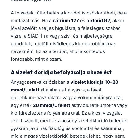
A folyadék-túlterhelés a kloridot is csökkentheti, de a
mintázat más. Ha
a nátrium 127
és
a klorid 92
, akkor
jóval azelőtt a teljes hígulásra, a felesleges szabad
vízre, a SIADH-ra vagy szív- és májbetegségre
gondolok, mielőtt elsődleges kloridproblémának
nevezném. Ez az a terület, ahol a kontextus
fontosabb, mint a szám.
A vizelet kloridja befolyásolja a kezelést
Anyagcsere-alkalózisban a
vizelet kloridja 10–20
mmol/L alatt
általában a hányásra, a távoli
diuretikum-használatra vagy a volumenhiányra utal;
egy érték
20 mmol/L felett
aktív diuretikumokra vagy
kloridrezisztens folyamatra utal. Ez a kicsi vizsgálat
azért számít, mert az alacsony vizeletkloridú betegek
gyakran javulnak fiziológiás sóoldattal és káliummal,
míg a magas vizeletkloridú betegek lehet, hogy nem.