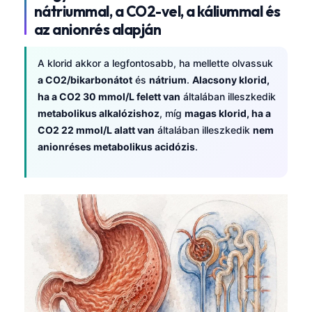
nátriummal, a CO2-vel, a káliummal és
az anionrés alapján
A klorid akkor a legfontosabb, ha mellette olvassuk
a CO2/bikarbonátot
és
nátrium
.
Alacsony klorid,
ha a CO2 30 mmol/L felett van
általában illeszkedik
metabolikus alkalózishoz
, míg
magas klorid, ha a
CO2 22 mmol/L alatt van
általában illeszkedik
nem
anionréses metabolikus acidózis
.