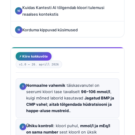
Kuidas Kantesti AI tõlgendab kloori tulemusi
reaalses kontekstis
Korduma kippuvad küsimused
⚡ Kiire kokkuvõte
v1.0 —
26. aprill 2026
Normaalne vahemik
täiskasvanutel on
seerumi kloori tase tavaliselt
96–106 mmol/l
,
kuigi mõned laborid kasutavad
Jagatud BMP ja
CMP vahel; aitab tõlgendada hüdratsiooni ja
happe-aluse mustreid.
.
Ühiku kontroll
: kloori puhul,
mmol/l ja mEq/l
on sama number
sest klooril on üksik