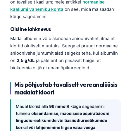
on tavaliselt kaalium; meie artikkel
normaalse
kaaliumi vahemiku kohta
on see, mida ma saadan
kõige sagedamini.
Oluline lahknevus
Madal albumiin võib alandada anioonivahet, ilma et
kloriid oluliselt muutuks. Seega ei pruugi normaalne
anioonivahe juhtumit alati selgeks teha, kui albumiin
on
2,5 g/dL
ja patsient on piisavalt haige, et
biokeemia ei järgi enam õpikureegleid.
Mis põhjustab tavaliselt vereanalüüsis
madalat kloori
Madal kloriid alla
96 mmol/l
kõige sagedamini
tuleneb
oksendamise, maosisese aspiratsiooni,
lingudiureetikumide või tiasiiddiureetikumide
korral või lahjenemine liigse vaba veega
.