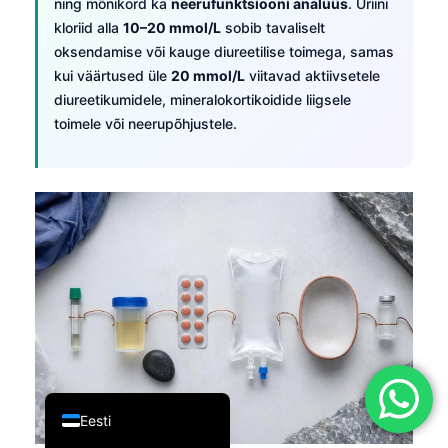
ning mõnikord ka
neerufunktsiooni analüüs
. Uriini
简体中文
kloriid alla
10–20 mmol/L
sobib tavaliselt
oksendamise või kauge diureetilise toimega, samas
Română
kui väärtused üle
20 mmol/L
viitavad aktiivsetele
Türkçe
diureetikumidele, mineralokortikoidide liigsele
Ελληνικά
toimele või neerupõhjustele.
Português
Español
Italiano
עִבְרִית
Français
العربية
Deutsch
English
Eesti