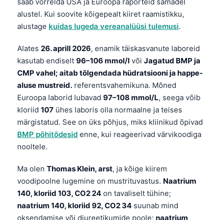
saab võrrelda USA ja Euroopa raporteid samadel
alustel. Kui soovite kõigepealt kiiret raamistikku,
alustage
kuidas lugeda vereanalüüsi tulemusi
.
Alates
26. aprill 2026
, enamik täiskasvanute laboreid
kasutab endiselt
96–106 mmol/l
või
Jagatud BMP ja
CMP vahel; aitab tõlgendada hüdratsiooni ja happe-
aluse mustreid.
referentsvahemikuna. Mõned
Euroopa laborid lubavad
97–108 mmol/L
, seega võib
kloriid
107
ühes laboris olla normaalne ja teises
märgistatud. See on üks põhjus, miks kliinikud õpivad
BMP põhitõdesid
enne, kui reageerivad värvikoodiga
nooltele.
Ma olen
Thomas Klein, arst
, ja kõige kiirem
voodipoolne lugemine on mustrituvastus.
Naatrium
140, kloriid 103, CO2 24
on tavaliselt tühine;
naatrium 140, kloriid 92, CO2 34
suunab mind
oksendamise või diureetikumide poole;
naatrium