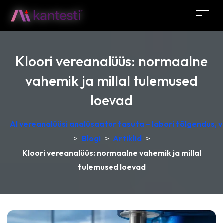
Kloori vereanalüüs: normaalne
vahemik ja millal tulemused
loevad
AI vereanalüüsi analüsaator tasuta – labori tõlgendus,
>
Blogi
>
Artiklid
>
Kloori vereanalüüs: normaalne vahemik ja millal
tulemused loevad