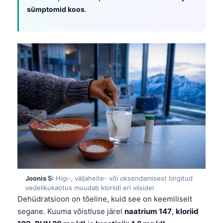
sümptomid koos
.
Joonis 5:
Higi-, väljaheite- või oksendamisest tingitud
vedelikukaotus muudab kloriidi eri viisidel
Dehüdratsioon on tõeline, kuid see on keemiliselt
Norsk bokmål
segane. Kuuma võistluse järel
naatrium 147
,
kloriid
Ślōnskŏ gŏdka