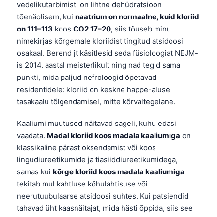
vedelikutarbimist, on lihtne dehüdratsioon
tõenäolisem; kui
naatrium on normaalne, kuid kloriid
on 111–113
koos
CO2 17–20
, siis tõuseb minu
nimekirjas kõrgemale kloriidist tingitud atsidoosi
osakaal. Berend jt käsitlesid seda füsioloogiat NEJM-
is 2014. aastal meisterlikult ning nad tegid sama
punkti, mida paljud nefroloogid õpetavad
residentidele: kloriid on keskne happe-aluse
tasakaalu tõlgendamisel, mitte kõrvaltegelane.
Kaaliumi muutused näitavad sageli, kuhu edasi
vaadata.
Madal kloriid koos madala kaaliumiga
on
klassikaline pärast oksendamist või koos
lingudiureetikumide ja tiasiiddiureetikumidega,
samas kui
kõrge kloriid koos madala kaaliumiga
tekitab mul kahtluse kõhulahtisuse või
neerutuubulaarse atsidoosi suhtes. Kui patsiendid
tahavad üht kaasnäitajat, mida hästi õppida, siis see