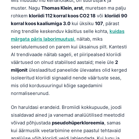
Mis muudab mu kehahoiakut, on suurusjärk ja
muster. Nagu
Thomas Klein, arst
, muretsen ma palju
தமிழ்
rohkem
kloriidi 112 korral koos CO2 18
või
kloriidi 90
తెలుగు
korral koos kaaliumiga 3.0
kui üksiku
107
, pärast
मराठी
ning trendile keskenduv käsitlus selle kohta,
kuidas
märgata päris laborimuutusi,
näitab, miks
اردو
seeriatulemused on parem kui üksainus pilt. Kantesti
বাংলা
AI trendivaade näitab sageli, et piiripealsed kloriidi
Shqip
väärtused on olnud stabiilsed aastaid; meie üle
2
miljonit
üleslaaditud paneelide ülevaates olid kerged
Magyar
isoleeritud kloriidi signaalid nende väärtuste seas,
Slovenščina
mis olid kordusuuringul kõige sagedamini
한국어
normaliseerunud.
Polski
On haruldasi erandeid. Bromiidi kokkupuude, joodi
Lietuvių kalba
sisaldavad ained ja vanemad analüütilised meetodid
Русский
võivad põhjustada
pseudohüperkloreemia
, samas
kui äärmuslik veetarbimine enne paastul tehtavaid
ქართული
analüüse võib kloriidi veidi lahjendada. Kui lugu ja