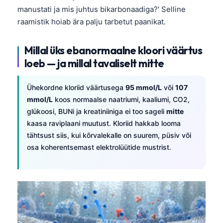
Gàidhlig
manustati ja mis juhtus bikarbonaadiga?' Selline
Euskara
raamistik hoiab ära palju tarbetut paanikat.
Македонски јазик
Millal üks ebanormaalne kloori väärtus
Latviešu valoda
loeb — ja millal tavaliselt mitte
Galego
অসমীয়া
Ühekordne kloriid väärtusega
95 mmol/L
või
107
සිංහල
mmol/L
koos normaalse naatriumi, kaaliumi, CO2,
glükoosi, BUNi ja kreatiniiniga ei too sageli
mitte
سنڌي
kaasa raviplaani muutust. Kloriid hakkab looma
پښتو
tähtsust siis, kui kõrvalekalle on suurem, püsiv või
osa koherentsemast elektrolüütide mustrist.
Slovenčina
Hrvatski
Suomi
Қазақ тілі