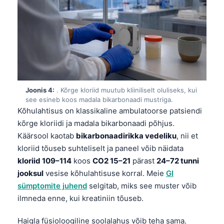
Joonis 4:
. Kõrge kloriid muutub kliiniliselt oluliseks, kui
see esineb koos madala bikarbonaadi mustriga.
Kõhulahtisus on klassikaline ambulatoorse patsiendi
kõrge kloriidi ja madala bikarbonaadi põhjus.
Käärsool kaotab
bikarbonaadirikka vedeliku
, nii et
kloriid tõuseb suhteliselt ja paneel võib näidata
kloriid 109–114
koos
CO2 15–21
pärast
24–72 tunni
jooksul
vesise kõhulahtisuse korral. Meie
GI
sümptomite juhend
selgitab, miks see muster võib
ilmneda enne, kui kreatiniin tõuseb.
Haigla füsioloogiline soolalahus võib teha sama.