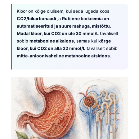
Kloor on kõige olulisem, kui seda lugeda koos
CO2/bikarbonaadi
ja
Rutiinne biokeemia on
automatiseeritud ja suure mahuga, mistõttu
.
Madal kloor, kui CO2 on üle 30 mmol/L
tavaliselt
sobib
metaboolne alkaloos
, samas kui
kõrge
kloor, kui CO2 on alla 22 mmol/L
tavaliselt sobib
mitte-anioonivaheline metaboolne atsidoos
.