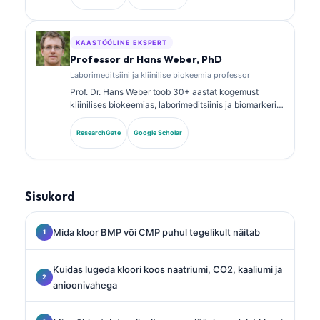
avaldanud ulatuslikult töid biomarkerite paneelide ja
laborianalüüsi kohta kliinilises praktikas.
KAASTÖÖLINE EKSPERT
Professor dr Hans Weber, PhD
Laborimeditsiini ja kliinilise biokeemia professor
Prof. Dr. Hans Weber toob 30+ aastat kogemust
kliinilises biokeemias, laborimeditsiinis ja biomarkerite
uurimises. Ta oli varem Saksa kliinilise keemia seltsi
president ning on spetsialiseerunud diagnostiliste
ResearchGate
Google Scholar
paneelide analüüsile, biomarkerite
standardiseerimisele ja tehisintellektiga toetatud
laborimeditsiinile.
Sisukord
Mida kloor BMP või CMP puhul tegelikult näitab
Kuidas lugeda kloori koos naatriumi, CO2, kaaliumi ja
anioonivahega