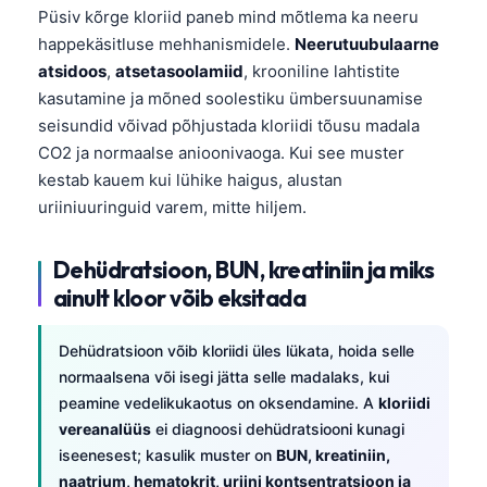
Püsiv kõrge kloriid paneb mind mõtlema ka neeru
happekäsitluse mehhanismidele.
Neerutuubulaarne
atsidoos
,
atsetasoolamiid
, krooniline lahtistite
kasutamine ja mõned soolestiku ümbersuunamise
seisundid võivad põhjustada kloriidi tõusu madala
CO2 ja normaalse anioonivaoga. Kui see muster
kestab kauem kui lühike haigus, alustan
uriiniuuringuid varem, mitte hiljem.
Dehüdratsioon, BUN, kreatiniin ja miks
ainult kloor võib eksitada
Dehüdratsioon võib kloriidi üles lükata, hoida selle
normaalsena või isegi jätta selle madalaks, kui
peamine vedelikukaotus on oksendamine. A
kloriidi
vereanalüüs
ei diagnoosi dehüdratsiooni kunagi
iseenesest; kasulik muster on
BUN, kreatiniin,
naatrium, hematokrit, uriini kontsentratsioon ja