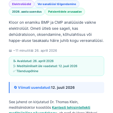
Elektrolüüdid
Vereanalüüsi tõlgendamine
2026. aasta uuendus
Patsientidele arusaadav
Kloor on enamiku BMP ja CMP analüüside vaikne
elektrolüüt. Ometi ütleb see sageli, kas
dehüdratsioon, oksendamine, kõhulahtisus või
happe-aluse tasakaalu häire juhib kogu vereanalüüsi.
📖 ~11 minutit
📅
26. aprill 2026
📝 Avaldatud:
26. aprill 2026
🩺 Meditsiiniliselt üle vaadatud:
12. juuli 2026
✅ Tõenduspõhine
🔄 Viimati uuendatud:
12. juuli 2026
See juhend on kirjutatud
Dr. Thomas Klein,
meditsiinidoktor
koostöös
Kantesti tehisintellekti
meditsiiniline nõuandekogu
, sh prof dr Hans Weberi