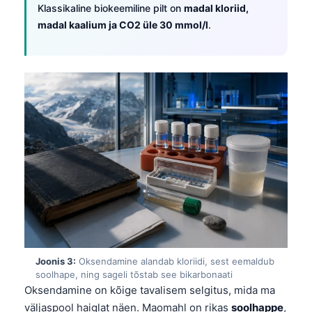
Klassikaline biokeemiline pilt on
madal kloriid,
madal kaalium ja CO2 üle 30 mmol/l
.
Joonis 3:
Oksendamine alandab kloriidi, sest eemaldub
soolhape, ning sageli tõstab see bikarbonaati
Oksendamine on kõige tavalisem selgitus, mida ma
väljaspool haiglat näen. Maomahl on rikas
soolhappe
,