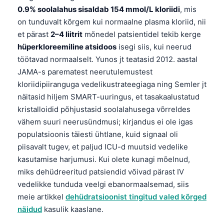
0.9% soolalahus sisaldab 154 mmol/L kloriidi
, mis
on tunduvalt kõrgem kui normaalne plasma kloriid, nii
et pärast
2–4 liitrit
mõnedel patsientidel tekib kerge
hüperkloreemiline atsidoos
isegi siis, kui neerud
töötavad normaalselt. Yunos jt teatasid 2012. aastal
JAMA-s parematest neerutulemustest
kloriidipiiranguga vedelikustrateegiaga ning Semler jt
näitasid hiljem SMART-uuringus, et tasakaalustatud
kristalloidid põhjustasid soolalahusega võrreldes
vähem suuri neerusündmusi; kirjandus ei ole igas
populatsioonis täiesti ühtlane, kuid signaal oli
piisavalt tugev, et paljud ICU-d muutsid vedelike
kasutamise harjumusi. Kui olete kunagi mõelnud,
miks dehüdreeritud patsiendid võivad pärast IV
vedelikke tunduda veelgi ebanormaalsemad, siis
meie artikkel
dehüdratsioonist tingitud valed kõrged
näidud
kasulik kaaslane.