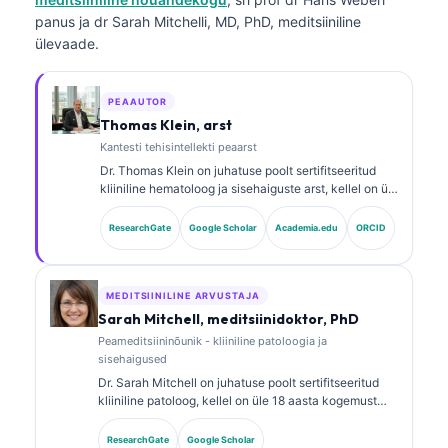
panus ja dr Sarah Mitchelli, MD, PhD, meditsiiniline
ülevaade.
PEAAUTOR
Thomas Klein, arst
Kantesti tehisintellekti peaarst
Dr. Thomas Klein on juhatuse poolt sertifitseeritud
kliiniline hematoloog ja sisehaiguste arst, kellel on üle
15 aasta kogemust laborimeditsiini ja tehisintellekti
abiga kliinilise analüüsi vallas. Kantesti AI
ResearchGate
Google Scholar
Academia.edu
ORCID
meditsiinijuhina tagab ta omandis oleva närvivõrgu
meditsiinilise täpsuse kliinilise järelevalve. Dr. Klein
on avaldanud rohkelt töid biomarkerite tõlgendamise
ja laboridiagnostika teemadel laborimeditsiini
MEDITSIINILINE ARVUSTAJA
valdkonnas.
Sarah Mitchell, meditsiinidoktor, PhD
Peameditsiininõunik - kliiniline patoloogia ja
sisehaigused
Dr. Sarah Mitchell on juhatuse poolt sertifitseeritud
kliiniline patoloog, kellel on üle 18 aasta kogemust
laborimeditsiinis ja diagnostilises analüüsis. Tal on
erialased sertifikaadid kliinilises keemias ning ta on
ResearchGate
Google Scholar