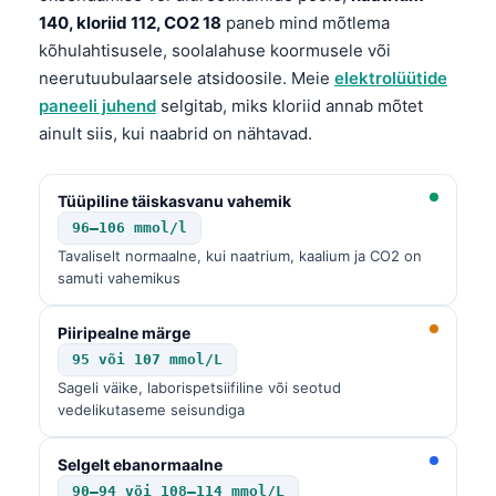
140, kloriid 112, CO2 18
paneb mind mõtlema
kõhulahtisusele, soolalahuse koormusele või
neerutuubulaarsele atsidoosile. Meie
elektrolüütide
paneeli juhend
selgitab, miks kloriid annab mõtet
ainult siis, kui naabrid on nähtavad.
Tüüpiline täiskasvanu vahemik
96–106 mmol/l
Tavaliselt normaalne, kui naatrium, kaalium ja CO2 on
samuti vahemikus
Piiripealne märge
95 või 107 mmol/L
Sageli väike, laborispetsiifiline või seotud
vedelikutaseme seisundiga
Selgelt ebanormaalne
90–94 või 108–114 mmol/L