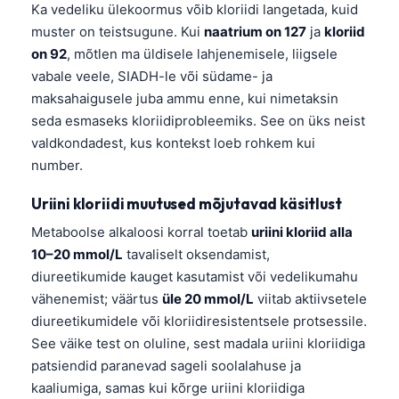
Ka vedeliku ülekoormus võib kloriidi langetada, kuid
muster on teistsugune. Kui
naatrium on 127
ja
kloriid
on 92
, mõtlen ma üldisele lahjenemisele, liigsele
vabale veele, SIADH-le või südame- ja
maksahaigusele juba ammu enne, kui nimetaksin
seda esmaseks kloriidiprobleemiks. See on üks neist
valdkondadest, kus kontekst loeb rohkem kui
number.
Uriini kloriidi muutused mõjutavad käsitlust
Metaboolse alkaloosi korral toetab
uriini kloriid alla
10–20 mmol/L
tavaliselt oksendamist,
diureetikumide kauget kasutamist või vedelikumahu
vähenemist; väärtus
üle 20 mmol/L
viitab aktiivsetele
diureetikumidele või kloriidiresistentsele protsessile.
See väike test on oluline, sest madala uriini kloriidiga
patsiendid paranevad sageli soolalahuse ja
kaaliumiga, samas kui kõrge uriini kloriidiga