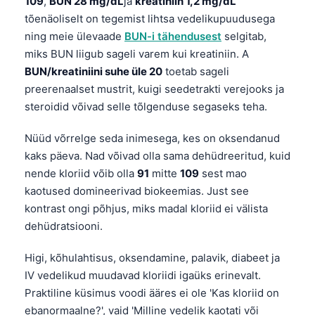
109
,
BUN 28 mg/dL
ja
kreatiniin 1,2 mg/dL
Frysk
tõenäoliselt on tegemist lihtsa vedelikupuudusega
ning meie ülevaade
BUN-i tähendusest
selgitab,
Esperanto
miks BUN liigub sageli varem kui kreatiniin. A
Беларуская мова
BUN/kreatiniini suhe üle 20
toetab sageli
Татар теле
preerenaalset mustrit, kuigi seedetrakti verejooks ja
steroidid võivad selle tõlgenduse segaseks teha.
Кыргызча
ئۇيغۇرچە
Nüüd võrrelge seda inimesega, kes on oksendanud
Cebuano
kaks päeva. Nad võivad olla sama dehüdreeritud, kuid
nende kloriid võib olla
91
mitte
109
sest mao
Basa Jawa
kaotused domineerivad biokeemias. Just see
ພາສາລາວ
kontrast ongi põhjus, miks madal kloriid ei välista
Монгол
dehüdratsiooni.
Afrikaans
Higi, kõhulahtisus, oksendamine, palavik, diabeet ja
العربية المغربية
IV vedelikud muudavad kloriidi igaüks erinevalt.
Praktiline küsimus voodi ääres ei ole 'Kas kloriid on
Occitan
ebanormaalne?', vaid 'Milline vedelik kaotati või