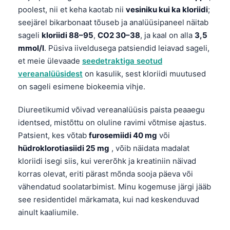
poolest, nii et keha kaotab nii
vesiniku kui ka kloriidi
;
seejärel bikarbonaat tõuseb ja analüüsipaneel näitab
sageli
kloriidi 88–95
,
CO2 30–38
, ja kaal on alla
3,5
mmol/l
. Püsiva iiveldusega patsiendid leiavad sageli,
et meie ülevaade
seedetraktiga seotud
vereanalüüsidest
on kasulik, sest kloriidi muutused
on sageli esimene biokeemia vihje.
Diureetikumid võivad vereanalüüsis paista peaaegu
identsed, mistõttu on oluline ravimi võtmise ajastus.
Patsient, kes võtab
furosemiidi 40 mg
või
hüdroklorotiasiidi 25 mg
, võib näidata madalat
kloriidi isegi siis, kui vererõhk ja kreatiniin näivad
korras olevat, eriti pärast mõnda sooja päeva või
vähendatud soolatarbimist. Minu kogemuse järgi jääb
see residentidel märkamata, kui nad keskenduvad
ainult kaaliumile.