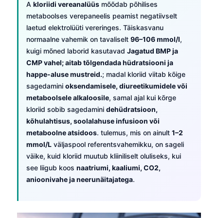
A
kloriidi vereanalüüs
mõõdab põhilises
metaboolses verepaneelis peamist negatiivselt
laetud elektrolüüti vereringes. Täiskasvanu
normaalne vahemik on tavaliselt
96–106 mmol/l
,
kuigi mõned laborid kasutavad
Jagatud BMP ja
CMP vahel; aitab tõlgendada hüdratsiooni ja
happe-aluse mustreid.
; madal kloriid viitab kõige
sagedamini
oksendamisele, diureetikumidele või
metaboolsele alkaloosile
, samal ajal kui kõrge
kloriid sobib sagedamini
dehüdratsioon,
kõhulahtisus, soolalahuse infusioon või
metaboolne atsidoos
. tulemus, mis on ainult
1–2
mmol/L
väljaspool referentsvahemikku, on sageli
väike, kuid kloriid muutub kliiniliselt oluliseks, kui
see liigub koos
naatriumi, kaaliumi, CO2,
anioonivahe ja neerunäitajatega
.