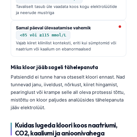
Tavaliselt tasub üle vaadata koos kogu elektrolüütide
ja neerude mustriga
Samal päeval ülevaatamise vahemik
<85 või ≥115 mmol/L
Vajab kiiret kliinilist konteksti, eriti kui sümptomid või
naatrium või kaalium on ebanormaalsed
Miks kloor jääb sageli tähelepanuta
Patsiendid ei tunne harva otseselt kloori ennast. Nad
tunnevad janu, iiveldust, nõrkust, kiiret hingamist,
pearinglust või krampe selle all oleva protsessi tõttu,
mistõttu on kloor paljudes analüüsides tähelepanuta
jääv elektrolüüt.
Kuidas lugeda kloori koos naatriumi,
CO2, kaaliumi ja anioonivahega