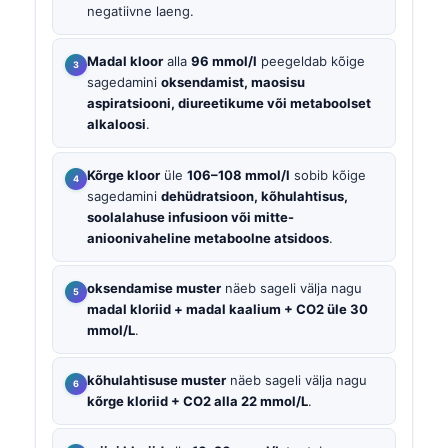
negatiivne laeng.
Madal kloor
alla
96 mmol/l
peegeldab kõige
sagedamini
oksendamist, maosisu
aspiratsiooni, diureetikume või metaboolset
alkaloosi
.
Kõrge kloor
üle
106–108 mmol/l
sobib kõige
sagedamini
dehüdratsioon, kõhulahtisus,
soolalahuse infusioon või mitte-
anioonivaheline metaboolne atsidoos
.
oksendamise muster
näeb sageli välja nagu
madal kloriid + madal kaalium + CO2 üle 30
mmol/L
.
kõhulahtisuse muster
näeb sageli välja nagu
kõrge kloriid + CO2 alla 22 mmol/L
.