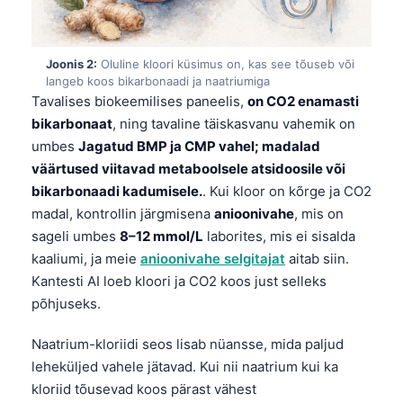
Joonis 2:
Oluline kloori küsimus on, kas see tõuseb või
langeb koos bikarbonaadi ja naatriumiga
Tavalises biokeemilises paneelis,
on CO2 enamasti
bikarbonaat
, ning tavaline täiskasvanu vahemik on
umbes
Jagatud BMP ja CMP vahel; madalad
väärtused viitavad metaboolsele atsidoosile või
bikarbonaadi kadumisele.
. Kui kloor on kõrge ja CO2
madal, kontrollin järgmisena
anioonivahe
, mis on
sageli umbes
8–12 mmol/L
laborites, mis ei sisalda
kaaliumi, ja meie
anioonivahe selgitajat
aitab siin.
Kantesti AI loeb kloori ja CO2 koos just selleks
põhjuseks.
Naatrium-kloriidi seos lisab nüansse, mida paljud
leheküljed vahele jätavad. Kui nii naatrium kui ka
kloriid tõusevad koos pärast vähest