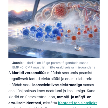
Joonis 1:
kloriidi on kõige parem tõlgendada osana
BMP või CMP mustrist, mitte eraldiseisva märguandena
A
kloriidi vereanalüüs
mõõdab seerumis peamist
negatiivselt laetud elektrolüüti ja enamik laboreid
mõõdab seda
ioonselektiivse elektroodiga
samas
analüüsijooksus koos naatriumi ja kaaliumiga. Kuna
kloriid on ühevalentne ioon,
mmol/L ja mEq/L on
arvuliselt identsed
, mistõttu
Kantesti tehisintellekt