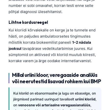
Čeština
number ei sobi omavahel, korran testi enne selle
日本語
põhjal diagnoosi ülesehitamist.
Azərbaycan dili
Lihtne kordusreegel
Bosanski
Kui kloriidi kõrvalekalle on kerge ja te tunnete end
Svenska
hästi, on paljudes ambulatoorsetes tingimustes
mõistlik korrata biokeemilist paneeli
1–2 nädala
Српски језик
jooksul
tavapärase vedelikutarbimise juures. Kui
Íslenska
sümptomid on aktiivsed või kloriid muutub kiiresti,
Հայերեն
korrake varem ja ärge oodake internetiarvamist.
Bahasa Indonesia
Millal uriini kloor, veregaaside analüüs
हिन्दी
või neerutestid lisavad rohkem kui BMP
Nederlands
Dansk
Kui kloriid on ebanormaalne ja lugu on ebaselge, on
järgmised parimad uuringud tavaliselt
uriini kloriid
,
Български
on
venoosne või arteriaalne veregaasianalüüs
,
فارسی