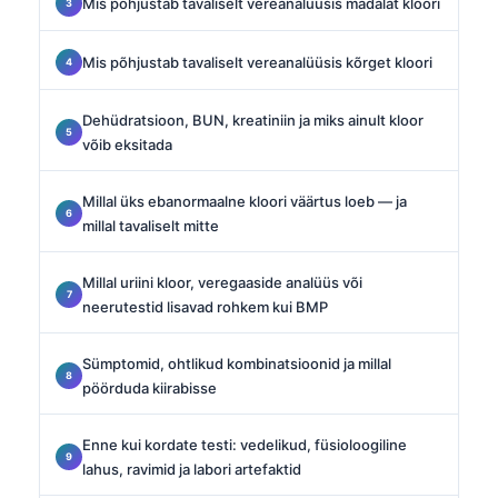
Mis põhjustab tavaliselt vereanalüüsis madalat kloori
Mis põhjustab tavaliselt vereanalüüsis kõrget kloori
Dehüdratsioon, BUN, kreatiniin ja miks ainult kloor
võib eksitada
Millal üks ebanormaalne kloori väärtus loeb — ja
millal tavaliselt mitte
Millal uriini kloor, veregaaside analüüs või
neerutestid lisavad rohkem kui BMP
Sümptomid, ohtlikud kombinatsioonid ja millal
pöörduda kiirabisse
Enne kui kordate testi: vedelikud, füsioloogiline
lahus, ravimid ja labori artefaktid