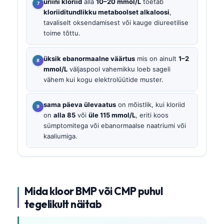
uriini kloriid
alla
10–20 mmol/L
toetab
kloriiditundlikku metaboolset alkaloosi
,
tavaliselt oksendamisest või kauge diureetilise
toime tõttu.
üksik ebanormaalne väärtus
mis on ainult
1–2
mmol/L
väljaspool vahemikku loeb sageli
vähem kui kogu elektrolüütide muster.
sama päeva ülevaatus
on mõistlik, kui kloriid
on
alla 85
või
üle 115 mmol/L
, eriti koos
sümptomitega või ebanormaalse naatriumi või
kaaliumiga.
Mida kloor BMP või CMP puhul
tegelikult näitab