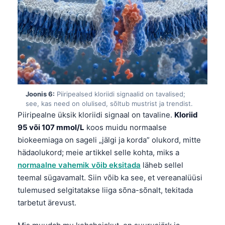
Català
O‘zbekcha
Українська
አማርኛ
Kiswahili
ភាសាខ្មែរ
Joonis 6:
Piiripealsed kloriidi signaalid on tavalised;
see, kas need on olulised, sõltub mustrist ja trendist.
ဗမာစာ
Piiripealne üksik kloriidi signaal on tavaline.
Kloriid
ไทย
95 või 107 mmol/L
koos muidu normaalse
biokeemiaga on sageli „jälgi ja korda” olukord, mitte
Tagalog
hädaolukord; meie artikkel selle kohta, miks a
Tiếng Việt
normaalne vahemik võib eksitada
läheb sellel
Bahasa Melayu
teemal sügavamalt. Siin võib ka see, et vereanalüüsi
tulemused selgitatakse liiga sõna-sõnalt, tekitada
മലയാളം
tarbetut ärevust.
ಕನ್ನಡ
ગુજરાતી