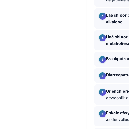
తెలుగు
Lae chloor
मराठी
alkalose
.
اردو
Hoë chloor
বাংলা
metabolies
Shqip
Magyar
Braakpatro
Slovenščina
Diarreepat
한국어
Polski
Urienchlori
Lietuvių kalba
gewoonlik as
Русский
Enkele afw
ქართული
as die volle
Čeština