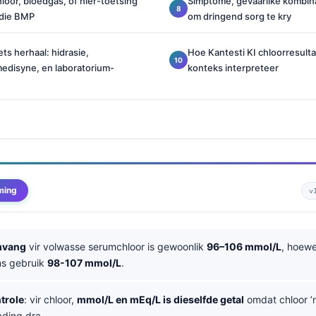
oor, bloedgas, of nier-toetsing
Simptome, gevaarlike kombin
 die BMP
om dringend sorg te kry
ets herhaal: hidrasie,
Hoe Kantesti KI chloorresulta
medisyne, en laboratorium-
konteks interpreteer
ming
v
mvang
vir volwasse serumchloor is gewoonlik
96–106 mmol/L
, hoew
ms gebruik
98-107 mmol/L
.
trole
: vir chloor,
mmol/L en mEq/L is dieselfde getal
omdat chloor ’
ading dra.