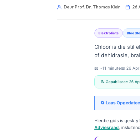
Deur Prof. Dr. Thomas Klein
26 
Elektroliete
Bloedto
Chloor is die stil
of dehidrasie, bra
📖 ~11 minute
📅
26 Apr
📝 Gepubliseer:
26 Ap
🔄 Laas Opgedatee
Hierdie gids is geskry
Norsk bokmål
Adviesraad
, insluite
Ślōnskŏ gŏdka