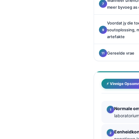
Wanneer urienchl
O‘zbekcha
meer byvoeg as
Українська
Voordat jy die to
አማርኛ
soutoplossing, 
Kiswahili
artefakte
ភាសាខ្មែរ
Gereelde vrae
ဗမာစာ
ไทย
Tagalog
⚡ Vinnige Opsom
Tiếng Việt
Bahasa Melayu
മലയാളം
Normale o
laboratoriu
ಕನ್ನಡ
ગુજરાતી
Eenheidkon
தமிழ்
negatiewe l