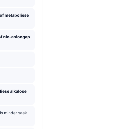
 of metaboliese
 of nie-aniongap
iese alkalose
,
ls minder saak