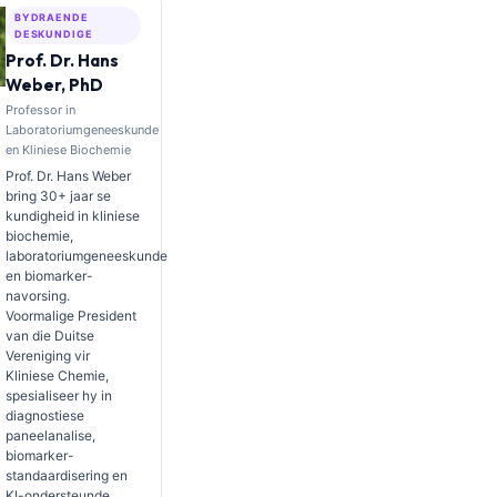
BYDRAENDE
DESKUNDIGE
Prof. Dr. Hans
Weber, PhD
Professor in
Laboratoriumgeneeskunde
en Kliniese Biochemie
Prof. Dr. Hans Weber
bring 30+ jaar se
kundigheid in kliniese
biochemie,
laboratoriumgeneeskunde
en biomarker-
navorsing.
Voormalige President
van die Duitse
Vereniging vir
Kliniese Chemie,
spesialiseer hy in
diagnostiese
paneelanalise,
biomarker-
standaardisering en
KI-ondersteunde