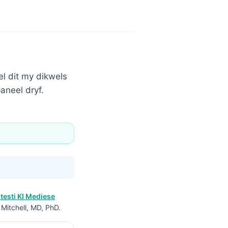
el dit my dikwels
aneel dryf.
testi KI Mediese
 Mitchell, MD, PhD.