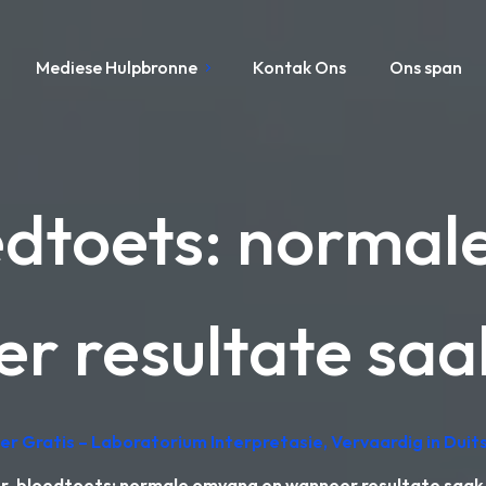
Mediese Hulpbronne
Kontak Ons
Ons span
edtoets: normal
r resultate sa
er Gratis – Laboratorium Interpretasie, Vervaardig in Duit
r-bloedtoets: normale omvang en wanneer resultate saa