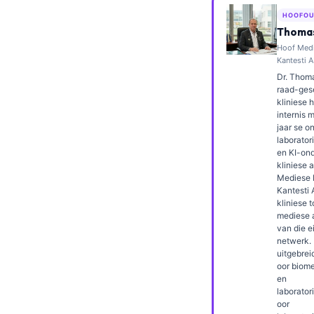
Frysk
HOOFOU
Thomas
Esperanto
Hoof Med
Беларуская мова
Kantesti A
Dr. Thoma
Татар теле
raad-gese
kliniese 
Кыргызча
internis 
jaar se o
ئۇيغۇرچە
laborato
Cebuano
en KI-on
kliniese 
Basa Jawa
Mediese 
Kantesti 
ພາສາລາວ
kliniese t
mediese 
Монгол
van die e
netwerk. 
العربية المغربية
uitgebrei
oor biom
Occitan
en
Gàidhlig
laborator
oor