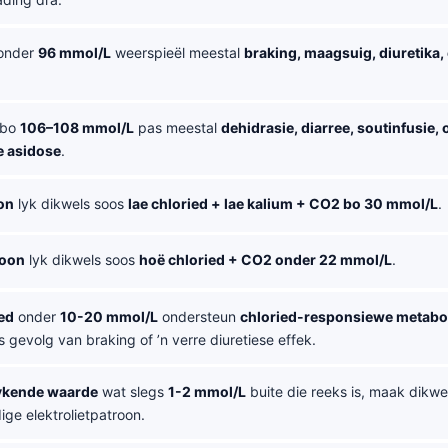
onder
96 mmol/L
weerspieël meestal
braking, maagsuig, diuretika,
bo
106–108 mmol/L
pas meestal
dehidrasie, diarree, soutinfusie,
e asidose
.
on
lyk dikwels soos
lae chloried + lae kalium + CO2 bo 30 mmol/L
.
roon
lyk dikwels soos
hoë chloried + CO2 onder 22 mmol/L
.
ed
onder
10-20 mmol/L
ondersteun
chloried-responsiewe metabol
 gevolg van braking of ’n verre diuretiese effek.
ykende waarde
wat slegs
1-2 mmol/L
buite die reeks is, maak dikwe
dige elektrolietpatroon.