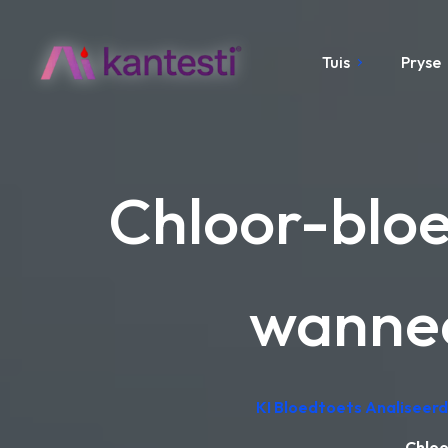
Tuis
Pryse
Chloor-blo
wannee
KI Bloedtoets Analiseerd
Chloo