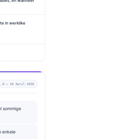
asies, en wanneer
te in werklike
1.0 —
26 April 2026
el sommige
n enkele