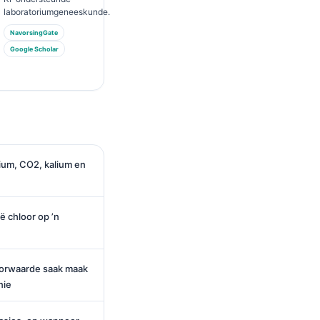
laboratoriumgeneeskunde.
NavorsingGate
Google Scholar
ium, CO2, kalium en
 chloor op ’n
orwaarde saak maak
nie