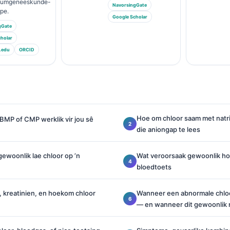
riumgeneeskunde-
NavorsingGate
pe.
Google Scholar
gGate
holar
.edu
ORCID
Hoe om chloor saam met natr
 BMP of CMP werklik vir jou sê
die aniongap te lees
ewoonlik lae chloor op ’n
Wat veroorsaak gewoonlik hoë
bloedtoets
 kreatinien, en hoekom chloor
Wanneer een abnormale chlo
— en wanneer dit gewoonlik 