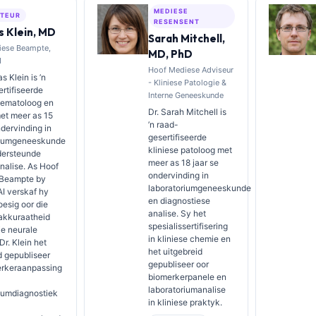
MEDIESE
TEUR
RESENSENT
 Klein, MD
Sarah Mitchell,
iese Beampte,
MD, PhD
I
Hoof Mediese Adviseur
s Klein is ’n
- Kliniese Patologie &
rtifiseerde
Interne Geneeskunde
hematoloog en
Dr. Sarah Mitchell is
met meer as 15
’n raad-
ndervinding in
gesertifiseerde
riumgeneeskunde
kliniese patoloog met
dersteunde
meer as 18 jaar se
analise. As Hoof
ondervinding in
Beampte by
laboratoriumgeneeskunde
AI verskaf hy
en diagnostiese
oesig oor die
analise. Sy het
akkuraatheid
spesialissertifisering
ie neurale
in kliniese chemie en
Dr. Klein het
het uitgebreid
d gepubliseer
gepubliseer oor
erkeraanpassing
biomerkerpanele en
laboratoriumanalise
iumdiagnostiek
in kliniese praktyk.