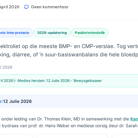
April 2026
Geen kommentaar
ets Interpretasie
2026-opdatering
Pasiëntvriendelik
 elektroliet op die meeste BMP- en CMP-verslae. Tog vert
king, diarree, of ’n suur-basiswanbalans die hele bloedp
il 2026
ril 2026
🩺 Medies hersien:
12 Julie 2026
✅ Bewysgebaseer
r:
12 Julie 2026
f onder leiding van
Dr. Thomas Klein, MD
in samewerking met die
Kan
nd bydraes van prof. dr. Hans Weber en mediese oorsig deur dr. Sarah