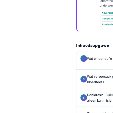
Euskara
laborato
onderwer
Македонски јазик
Navorsin
Latviešu valoda
Google Sc
Academia
Galego
অসমীয়া
සිංහල
Inhoudsopgawe
سنڌي
پښتو
Wat chloor op ’n
Slovenčina
Wat veroorsaak g
bloedtoets
Hrvatski
Suomi
Dehidrasie, BUN,
Қазақ тілі
alleen kan mislei
Català