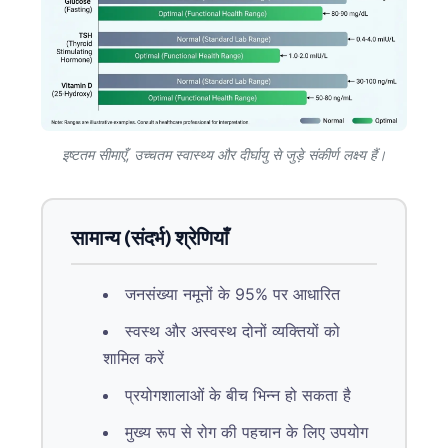
தமிழ்
తెలుగు
मराठी
اردو
इष्टतम सीमाएँ, उच्चतम स्वास्थ्य और दीर्घायु से जुड़े संकीर्ण लक्ष्य हैं।
বাংলা
Shqip
Magyar
सामान्य (संदर्भ) श्रेणियाँ
Slovenščina
जनसंख्या नमूनों के 95% पर आधारित
한국어
Polski
स्वस्थ और अस्वस्थ दोनों व्यक्तियों को
शामिल करें
Lietuvių kalba
Русский
प्रयोगशालाओं के बीच भिन्न हो सकता है
ქართული
मुख्य रूप से रोग की पहचान के लिए उपयोग