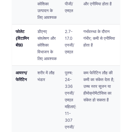
Gàidhlig
कोशिका
पीजी/
और एनीमिया होता है
Euskara
उत्पादन के
एमएल
लिए आवश्यक
Македонски јазик
Latviešu valoda
फोलेट
डीएनए
2.7-
गर्भावस्था के दौरान
(विटामिन
संश्लेषण और
17.0
गंभीर; कमी से एनीमिया
Galego
बी9)
कोशिका
एनजी/
होता है
অসমীয়া
विभाजन के
एमएल
लिए आवश्यक
සිංහල
سنڌي
आयरन/
शरीर में लौह
पुरुष:
कम फेरिटिन लौह की
پښتو
फेरिटिन
भंडार
24-
कमी का संकेत देता है;
336
उच्च स्तर सूजन या
एनजी/
हीमोक्रोमैटोसिस का
Slovenčina
एमएल
संकेत हो सकता है
महिलाएं:
Hrvatski
11-
Suomi
307
Қазақ тілі
एनजी/