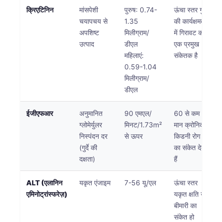
क्रिएटिनिन
मांसपेशी
पुरुष: 0.74-
ऊंचा स्तर गुर्दे
चयापचय से
1.35
की कार्यक्षमता
अपशिष्ट
मिलीग्राम/
में गिरावट का
उत्पाद
डीएल
एक प्रमुख
महिलाएं:
संकेतक है
0.59-1.04
मिलीग्राम/
डीएल
ईजीएफआर
अनुमानित
90 एमएल/
60 से कम
ग्लोमेर्युलर
मिनट/1.73m²
मान क्रोनिक
निस्पंदन दर
से ऊपर
किडनी रोग
(गुर्दे की
का संकेत देते
दक्षता)
हैं
ALT (एलानिन
यकृत एंजाइम
7-56 यू/एल
ऊंचा स्तर
एमिनोट्रांस्फरेज़)
यकृत क्षति या
बीमारी का
संकेत हो