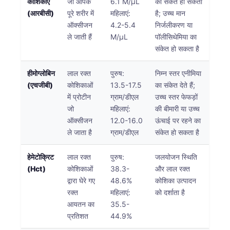
कोशिकाएं
जो आपके
6.1 M/μL
का संकेत हो सकता
(आरबीसी)
पूरे शरीर में
महिलाएं:
है; उच्च मान
ऑक्सीजन
4.2-5.4
निर्जलीकरण या
ले जाती हैं
M/μL
पॉलीसिथेमिया का
संकेत हो सकता है
हीमोग्लोबिन
लाल रक्त
पुरुष:
निम्न स्तर एनीमिया
(एचजीबी)
कोशिकाओं
13.5-17.5
का संकेत देते हैं;
में प्रोटीन
ग्राम/डीएल
उच्च स्तर फेफड़ों
जो
महिलाएं:
की बीमारी या उच्च
ऑक्सीजन
12.0-16.0
ऊंचाई पर रहने का
ले जाता है
ग्राम/डीएल
संकेत हो सकता है
हेमेटोक्रिट
लाल रक्त
पुरुष:
जलयोजन स्थिति
(Hct)
कोशिकाओं
38.3-
और लाल रक्त
द्वारा घेरे गए
48.6%
कोशिका उत्पादन
रक्त
महिलाएं:
को दर्शाता है
आयतन का
35.5-
प्रतिशत
44.9%