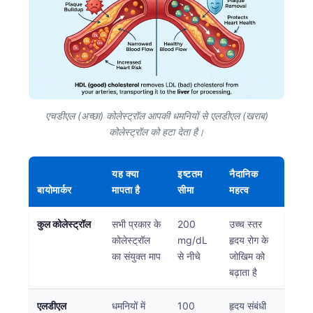
एचडीएल (अच्छा) कोलेस्ट्रॉल आपकी धमनियों से एलडीएल (खराब)
कोलेस्ट्रॉल को हटा देता है।
यह क्या
इष्टतम
नैदानिक
बायोमार्कर
मापता है
सीमा
महत्व
कुल कोलेस्ट्रॉल
सभी प्रकार के
200
उच्च स्तर
कोलेस्ट्रॉल
mg/dL
हृदय रोग के
का संयुक्त माप
से नीचे
जोखिम को
बढ़ाता है
एलडीएल
धमनियों में
100
हृदय संबंधी