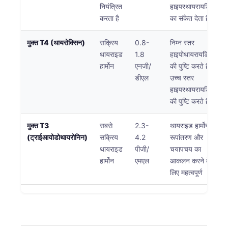
नियंत्रित
हाइपरथायरायडिज्म
करता है
का संकेत देता है
मुक्त T4 (थायरोक्सिन)
सक्रिय
0.8-
निम्न स्तर
थायराइड
1.8
हाइपोथायरायडिज्म
हार्मोन
एनजी/
की पुष्टि करते हैं;
डीएल
उच्च स्तर
हाइपरथायरायडिज्म
की पुष्टि करते हैं
मुक्त T3
सबसे
2.3-
थायराइड हार्मोन
(ट्राईआयोडोथायरोनिन)
सक्रिय
4.2
रूपांतरण और
थायराइड
पीजी/
चयापचय का
हार्मोन
एमएल
आकलन करने के
लिए महत्वपूर्ण
Norsk bokmål
Ślōnskŏ gŏdka