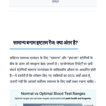
एमएल
Català
O‘zbekcha
Українська
አማርኛ
Kiswahili
सामान्य बनाम इष्टतम रेंज: क्या अंतर है?
ភាសាខ្មែរ
ဗမာစာ
सक्रिय स्वास्थ्य प्रबंधन के लिए "सामान्य" और "इष्टतम" श्रेणियों के
ไทย
बीच के अंतर को समझना बेहद ज़रूरी है। प्रयोगशाला रिपोर्टों पर छपी
Tagalog
संदर्भ श्रेणियाँ सामान्य जनसंख्या के सांख्यिकीय औसत पर आधारित होती
Tiếng Việt
हैं—ये दर्शाती हैं कि परीक्षण किए गए व्यक्तियों का 95% कहाँ आता है,
ज़रूरी नहीं कि आपको सर्वोत्तम स्वास्थ्य के लिए कहाँ लक्ष्य रखना चाहिए।
Bahasa Melayu
മലയാളം
ಕನ್ನಡ
ગુજરાતી