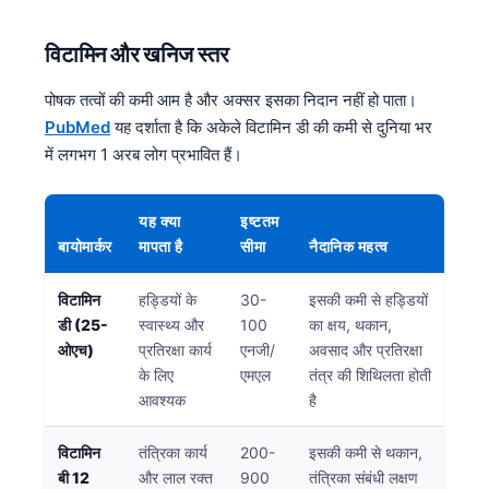
Frysk
विटामिन और खनिज स्तर
Esperanto
Беларуская мова
पोषक तत्वों की कमी आम है और अक्सर इसका निदान नहीं हो पाता।
PubMed
यह दर्शाता है कि अकेले विटामिन डी की कमी से दुनिया भर
Татар теле
में लगभग 1 अरब लोग प्रभावित हैं।
Кыргызча
ئۇيغۇرچە
यह क्या
इष्टतम
Cebuano
बायोमार्कर
मापता है
सीमा
नैदानिक महत्व
Basa Jawa
विटामिन
हड्डियों के
30-
इसकी कमी से हड्डियों
ພາສາລາວ
डी (25-
स्वास्थ्य और
100
का क्षय, थकान,
Монгол
ओएच)
प्रतिरक्षा कार्य
एनजी/
अवसाद और प्रतिरक्षा
के लिए
एमएल
तंत्र की शिथिलता होती
Afrikaans
आवश्यक
है
العربية المغربية
विटामिन
तंत्रिका कार्य
200-
इसकी कमी से थकान,
Occitan
बी 12
और लाल रक्त
900
तंत्रिका संबंधी लक्षण