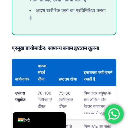
简体中文
आदर्श शारीरिक कार्य का प्रतिनिधित्व करता
Română
है
Türkçe
Ελληνικά
Português
प्रमुख बायोमार्कर: सामान्य बनाम इष्टतम तुलना
Español
Italiano
मानक
संदर्भ
इष्टतमता क्यों मायने
עִבְרִית
बायोमार्कर
सीमा
इष्टतम सीमा
रखती है
Français
العربية
उपवास
70-100
75-86
निम्न स्तर मधुमेह के
ग्लूकोज
मिलीग्राम/
मिलीग्राम/
कम जोखिम और
Deutsch
डीएल
डीएल
बेहतर चयापचय
English
स्वास्थ्य से जुड़ा है
हिन्दी
हिमोग्लोबिन
5.7% से
5.3% से
निम्न A1c का संबंध