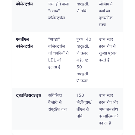
कोलेस्ट्रॉल
जमा होने वाला
mg/dL
जोखिम में
"खराब"
से नीचे
कमी का
कोलेस्ट्रॉल
प्राथमिक
लक्ष्य
एचडीएल
"अच्छा"
पुरुष: 40
उच्च स्तर
कोलेस्ट्रॉल
कोलेस्ट्रॉल
mg/dL
हृदय रोग से
जो धमनियों से
से ऊपर
सुरक्षा प्रदान
LDL को
महिलाएं:
करते हैं
हटाता है
50
mg/dL
से ऊपर
ट्राइग्लिसराइड्स
अतिरिक्त
150
उच्च स्तर
कैलोरी से
मिलीग्राम/
हृदय रोग और
संग्रहित वसा
डीएल से
अग्नाशयशोथ
नीचे
के जोखिम को
बढ़ाता है