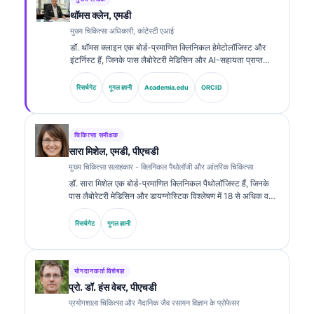
थॉमस क्लेन, एमडी
मुख्य चिकित्सा अधिकारी, कांटेस्टी एआई
डॉ. थॉमस क्लाइन एक बोर्ड-प्रमाणित क्लिनिकल हेमेटोलॉजिस्ट और
इंटर्निस्ट हैं, जिनके पास लैबोरेटरी मेडिसिन और AI-सहायता प्राप्त
क्लिनिकल विश्लेषण में 15 से अधिक वर्षों का अनुभव है। Kantesti AI
में मुख्य चिकित्सा अधिकारी के रूप में, वे स्वामित्व वाले न्यूरल नेटवर्क की
रिसर्चगेट
गूगल ज्ञानी
Academia.edu
ORCID
चिकित्सा सटीकता पर क्लिनिकल पर्यवेक्षण प्रदान करते हैं। डॉ. क्लाइन
ने बायोमार्कर व्याख्या और लैबोरेटरी मेडिसिन से संबंधित विषयों पर
लैबोरेटरी डायग्नोस्टिक्स के बारे में व्यापक रूप से प्रकाशित किया है।.
चिकित्सा समीक्षक
सारा मिशेल, एमडी, पीएचडी
मुख्य चिकित्सा सलाहकार - क्लिनिकल पैथोलॉजी और आंतरिक चिकित्सा
डॉ. सारा मिशेल एक बोर्ड-प्रमाणित क्लिनिकल पैथोलॉजिस्ट हैं, जिनके
पास लैबोरेटरी मेडिसिन और डायग्नोस्टिक विश्लेषण में 18 से अधिक वर्षों
का अनुभव है। उनके पास क्लिनिकल केमिस्ट्री में विशेष प्रमाणपत्र हैं
और उन्होंने क्लिनिकल प्रैक्टिस में बायोमार्कर पैनल तथा लैबोरेटरी
रिसर्चगेट
गूगल ज्ञानी
विश्लेषण पर व्यापक रूप से प्रकाशन किया है।.
योगदानकर्ता विशेषज्ञ
प्रो. डॉ. हंस वेबर, पीएचडी
प्रयोगशाला चिकित्सा और नैदानिक जैव रसायन विज्ञान के प्रोफेसर