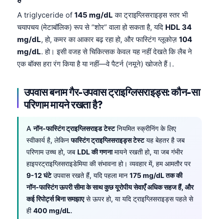
A triglyceride of
145 mg/dL
का ट्राइग्लिसराइड्स स्तर भी
चयापचय (मेटाबॉलिक) रूप से “शोर” वाला हो सकता है, यदि
HDL 34
mg/dL
, हो, कमर का आकार बढ़ रहा हो, और फास्टिंग ग्लूकोज़
104
mg/dL
. हो। इसी वजह से चिकित्सक केवल यह नहीं देखते कि लैब ने
एक बॉक्स हरा रंग किया है या नहीं—वे पैटर्न (नमूने) खोजते हैं।.
उपवास बनाम गैर-उपवास ट्राइग्लिसराइड्स: कौन-सा
परिणाम मायने रखता है?
A
नॉन-फास्टिंग ट्राइग्लिसराइड टेस्ट
नियमित स्क्रीनिंग के लिए
स्वीकार्य है, लेकिन
फास्टिंग ट्राइग्लिसराइड्स टेस्ट
यह बेहतर है जब
परिणाम उच्च हो, जब
LDL की गणना
मायने रखती हो, या जब गंभीर
हाइपरट्राइग्लिसराइडेमिया की संभावना हो। व्यवहार में, हम आमतौर पर
9-12 घंटे
उपवास रखते हैं, यदि पहला मान
175 mg/dL तक की
नॉन-फास्टिंग ऊपरी सीमा के साथ कुछ यूरोपीय सेवाएँ अधिक सहज हैं, और
कई रिपोर्ट्स बिना समझाए
से ऊपर हो, या यदि ट्राइग्लिसराइड्स पहले से
ही
400 mg/dL
.