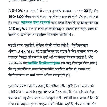
Čeština
日本語
A
5-10%
वजन घटाने से अक्सर ट्राइग्लिसराइड्स लगभग
20%
, और
150-300 मिनट
मध्यम व्यायाम प्रति सप्ताह करने से वे और कम हो जाते
Eesti
हैं। हमारा
व्यक्तिगत पोषण योजनाएँ
मदद करता है क्योंकि ट्राइग्लिसराइड्स
Azərbaycan dili
240 mg/dL
वाले दो लोगों की कार्बोहाइड्रेट सहनशीलता बहुत अलग हो
Bosanski
सकती है, खासकर जब इंसुलिन रेजिस्टेंस शामिल हो।.
Svenska
मछली मायने रखती है, लेकिन बोतलें पेचीदा होती हैं। प्रिस्क्रिप्शन
Српски језик
ओमेगा-3
4 g/day
बड़े ट्राइग्लिसराइड घटाव के लिए सामान्य ओवर-द-
काउंटर कैप्सूल की तुलना में कहीं अधिक मजबूत प्रमाण रखता है, और
Íslenska
Kantesti का
सप्लीमेंट रिकमेंडेशन इंजन
इस तरह डिज़ाइन किया गया है
Հայերեն
कि वह तब संकेत दे जब कोई सप्लीमेंट आइडिया उचित हो, बनाम जब
Bahasa Indonesia
प्रिस्क्रिप्शन पर चर्चा करना अधिक समझदारी हो।.
Nederlands
एक और विवरण जो मैं चाहता हूँ कि अधिक मरीज सुनें: डिनर के बाद की
Dansk
गतिविधि काम करती है। एक
15-30 मिनट
शाम के भोजन के बाद तेज़
Български
चाल से की गई सैर अक्सर उन बिल्कुल सही लोगों की मदद करती है जिनके
भोजन के बाद ट्राइग्लिसराइड्स सबसे अधिक बढ़ते हैं, और लाभ आमतौर
فارسی