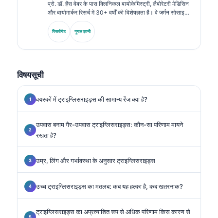
प्रो. डॉ. हैंस वेबर के पास क्लिनिकल बायोकेमिस्ट्री, लैबोरेटरी मेडिसिन
और बायोमार्कर रिसर्च में 30+ वर्षों की विशेषज्ञता है। वे जर्मन सोसाइटी
फॉर क्लिनिकल केमिस्ट्री के पूर्व अध्यक्ष रहे हैं। वे डायग्नोस्टिक पैनल
विश्लेषण, बायोमार्कर मानकीकरण और एआई-सहायता प्राप्त लैबोरेटरी
रिसर्चगेट
गूगल ज्ञानी
मेडिसिन में विशेषज्ञता रखते हैं।.
विषयसूची
वयस्कों में ट्राइग्लिसराइड्स की सामान्य रेंज क्या है?
उपवास बनाम गैर-उपवास ट्राइग्लिसराइड्स: कौन-सा परिणाम मायने
रखता है?
उम्र, लिंग और गर्भावस्था के अनुसार ट्राइग्लिसराइड्स
उच्च ट्राइग्लिसराइड्स का मतलब: कब यह हल्का है, कब खतरनाक?
ट्राइग्लिसराइड्स का अप्रत्याशित रूप से अधिक परिणाम किस कारण से