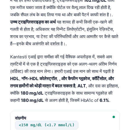
मैं यह हर हफ्ते देखता/देखती हूँ: ट्राइग्लिसराइड्स
162 mg/dL
वाला
एक मरीज घबरा जाता है क्योंकि पोर्टल पर वैल्यू लाल दिख रही होती है,
जबकि सैंपल लंच के बाद लिया गया था और बाकी पैटर्न काफी शांत है।.
उच्च ट्राइग्लिसराइड्स का अर्थ
यह शायद ही कभी किसी एक-खाने की
गलती से होता है; अधिकतर यह रिम्नेंट लिपोप्रोटीन, इंसुलिन रेज़िस्टेंस,
शराब का प्रभाव, या टेस्ट की परिस्थितियों और आप आमतौर पर कैसे खाते
हैं—इनके बीच असंगति को दर्शाता है।.
Kantesti एआई द्वारा समीक्षा की गई वैश्विक अपलोड्स में, सबसे आम
त्रुटियों में से एक है ट्राइग्लिसराइड्स को एक अलग-थलग अंतिम निर्णय
(वर्डिक्ट) की तरह मान लेना। हमारी एआई उस मान को साथ में पढ़ती है
HDL
,
नॉन-HDL कोलेस्ट्रॉल
,
, और कैफीन ग्लूकोज, कॉर्टिसोल, और
तनाव हार्मोनों को थोड़ी मात्रा में बदल सकता है
,
ALT
, और दवा का इतिहास,
क्योंकि
180 mg/dL
ट्राइग्लिसराइड्स के साथ सामान्य ग्लूकोज़ की
कहानी
180 mg/dL
से अलग होती है, जिसमें HbA1c of
6.1%
.
वांछनीय
<150 mg/dL (<1.7 mmol/L)