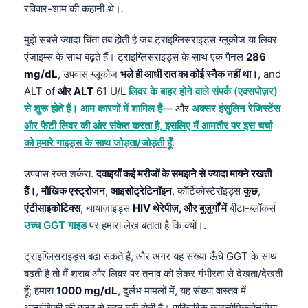
रविवार-शाम की कहानी थे।.
मुझे सबसे ज्यादा चिंता तब होती है जब ट्राइग्लिसराइड्स ग्लूकोज या लिवर
एंजाइम्स के साथ बढ़ते हैं। ट्राइग्लिसराइड्स के साथ एक पैनल
286
mg/dL
, उपवास ग्लूकोज
भले ही आधी रात का कोई स्नैक नहीं था।
, and
ALT of
और ALT
61 U/L
लिवर के बाहर होने वाले संपर्क (एक्सपोज़र)
से शुरू होते हैं। आम कारणों में शामिल हैं—
और
अक्सर इंसुलिन रेजिस्टेंस
और फैटी लिवर की ओर संकेत करता है, इसलिए मैं आमतौर पर इस चर्चा
को हमारे गाइड्स के साथ जोड़ता/जोड़ती हूँ
.
उपवास रक्त शर्करा.
दवाइयाँ कई मरीजों के समझने से ज्यादा मायने रखती
हैं।
,
मौखिक एस्ट्रोजन
,
आइसोट्रेटिनॉइन
, कॉर्टिकोस्टेरॉइड्स
कुछ
,
एंटीसाइकोटिक्स
, थायाज़ाइड्स
HIV थेरेपीज़, और बुज़ुर्गों में
बीटा-ब्लॉकर्स
उच्च GGT गाइड
पर हमारा लेख बताता है कि क्यों।.
ट्राइग्लिसराइड्स बढ़ा सकते हैं, और अगर यह संख्या ऊँचे GGT के साथ
बढ़ती है तो मैं शराब और लिवर पर तनाव को लेकर गंभीरता से देखता/देखती
हूँ; हमारा
1000 mg/dL
, दुर्लभ मामलों में, यह संख्या वास्तव में
आनुवंशिकी की वजह से बहुत बड़ी होती है। पारिवारिक काइलोमिक्रोनमिया