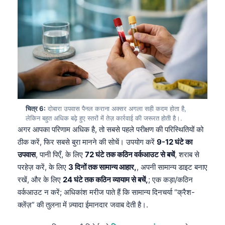
Frysk
Esperanto
Беларуская мова
Татар теле
Кыргызча
ئۇيغۇرچە
चित्र 6:
दोबारा उपवास पैनल कराना अक्सर अगला सही कदम होता है,
Cebuano
लेकिन बहुत अधिक बढ़े हुए स्तरों में तेज़ कार्रवाई की जरूरत होती है।.
Basa Jawa
अगर आपका परिणाम अधिक है, तो सबसे पहले परीक्षण की परिस्थितियों को
ठीक करें, फिर सबसे बुरा मानने की सोचें। उपयोग करें
9-12 घंटे का
ພາສາລາວ
उपवास
, पानी पिएँ, के लिए
72 घंटे तक कठिन वर्कआउट से बचें
, शराब से
Монгол
परहेज़ करें, के लिए
3 दिनों तक सामान्य आहार,
, अपनी सामान्य डाइट बनाए
Afrikaans
रखें, और के लिए
24 घंटे तक कठिन व्यायाम से बचें,
; एक कड़ा/कठिन
वर्कआउट न करें; अधिकांश मरीज पाते हैं कि सामान्य दिनचर्या “क्रैश-
العربية المغربية
क्लेंज़” की तुलना में ज़्यादा ईमानदार जवाब देती है।.
Occitan