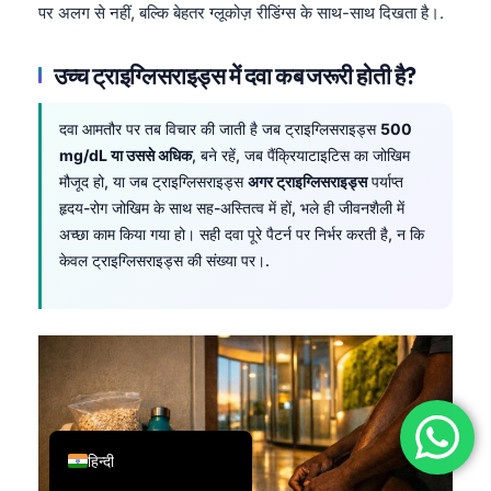
पर अलग से नहीं, बल्कि बेहतर ग्लूकोज़ रीडिंग्स के साथ-साथ दिखता है।.
简体中文
Română
उच्च ट्राइग्लिसराइड्स में दवा कब जरूरी होती है?
Türkçe
दवा आमतौर पर तब विचार की जाती है जब ट्राइग्लिसराइड्स
500
Ελληνικά
mg/dL या उससे अधिक
, बने रहें, जब पैंक्रियाटाइटिस का जोखिम
Português
मौजूद हो, या जब ट्राइग्लिसराइड्स
अगर ट्राइग्लिसराइड्स
पर्याप्त
Español
हृदय-रोग जोखिम के साथ सह-अस्तित्व में हों, भले ही जीवनशैली में
अच्छा काम किया गया हो। सही दवा पूरे पैटर्न पर निर्भर करती है, न कि
Italiano
केवल ट्राइग्लिसराइड्स की संख्या पर।.
עִבְרִית
Français
العربية
Deutsch
English
हिन्दी