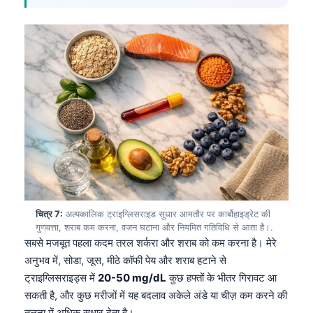
தமிழ்
తెలుగు
मराठी
اردو
বাংলা
Shqip
Magyar
Slovenščina
한국어
चित्र 7:
अल्पकालिक ट्राइग्लिसराइड सुधार आमतौर पर कार्बोहाइड्रेट की
गुणवत्ता, शराब कम करना, वजन घटाना और नियमित गतिविधि से आता है।.
Polski
सबसे मजबूत पहला कदम तरल शर्करा और शराब को कम करना है। मेरे
Lietuvių kalba
अनुभव में, सोडा, जूस, मीठे कॉफी पेय और शराब हटाने से
Русский
ट्राइग्लिसराइड्स में
20-50 mg/dL
कुछ हफ्तों के भीतर गिरावट आ
सकती है, और कुछ मरीजों में यह बदलाव अकेले अंडे या चीज़ कम करने की
ქართული
तुलना में अधिक सुधार देता है।.