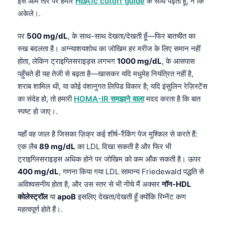
इसे आम तौर पर हमारे
HbA1c cutoff guide
के साथ पढ़ता हूँ, न कि
अकेले।.
पर
500 mg/dL
, के साथ-साथ देखता/देखती हूँ—फिर बातचीत का
रुख बदलता है। अग्न्याशयशोथ का जोखिम हर मरीज के लिए समान नहीं
होता, लेकिन ट्राइग्लिसराइड्स लगभग
1000 mg/dL
, के आसपास
पहुँचते ही यह तेजी से बढ़ता है—खासकर यदि मधुमेह नियंत्रित नहीं है,
शराब शामिल थी, या कोई वंशानुगत लिपिड विकार है; यदि इंसुलिन रेज़िस्टेंस
का संदेह हो, तो हमारी
HOMA-IR समझाने वाला
मदद करता है कि बात
स्पष्ट हो जाए।.
यहाँ वह जाल है जिसका ज़िक्र कई शीर्ष-रैंकिंग पेज मुश्किल से करते हैं:
एक लैब
89 mg/dL
का LDL दिखा सकती है और फिर भी
ट्राइग्लिसराइड्स अधिक होने पर जोखिम को कम आँक सकती है। ऊपर
400 mg/dL
, गणना किया गया LDL सामान्य Friedewald पद्धति से
अविश्वसनीय होता है, और उस स्तर से भी नीचे मैं अक्सर
नॉन-HDL
कोलेस्ट्रॉल
या
apoB
इसलिए देखता/देखती हूँ क्योंकि रिम्नेंट कण
महत्वपूर्ण होते हैं।.