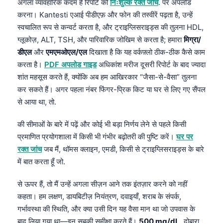
Gàidhlig
अगला व्यावहारिक कदम है रिपोर्ट को
निःशुल्क रक्त जांच
. पर अपलोड
करना। Kantesti एआई पीडीएफ़ और फोन की तस्वीरें पढ़ता है, उन्हें
Euskara
स्वचालित रूप से कन्वर्ट करता है, और ट्राइग्लिसराइड्स की तुलना HDL,
Македонски јазик
ग्लूकोज़, ALT, TSH, और पारिवारिक जोखिम से करता है; हमारा
मिग्रा/
Latviešu valoda
डीएल
और
एमएमओएल/एल
दिखाता है कि यह वर्कफ़्लो ठीक-ठीक कैसे काम
करता है।
PDF अपलोड गाइड
अधिकांश मरीज दूसरी रिपोर्ट के बाद ज्यादा
Galego
शांत महसूस करते हैं, क्योंकि अब हम आखिरकार “जैसा-से-वैसा” तुलना
অসমীয়া
कर सकते हैं। अगर पहला नंबर फिंगर-प्रिक किट या घर से लिए गए सैंपल
සිංහල
से आया था, तो.
سنڌي
की सीमाओं के बारे में पढ़ें और कोई भी बड़ा निर्णय लेने से पहले किसी
پښتو
प्रमाणित प्रयोगशाला में किसी भी गंभीर बढ़ोतरी की पुष्टि करें।
घर पर
रक्त जांच
जब मैं, थॉमस क्लाइन, एमडी, किसी से ट्राइग्लिसराइड्स के बारे
में बात करता हूँ जो.
Slovenčina
Hrvatski
से ऊपर हैं, तो मैं उन्हें अगला सीज़न आने तक इंतज़ार करने को नहीं
कहता। हम लक्षण, डायबिटीज़ नियंत्रण, दवाइयाँ, शराब के संपर्क,
Suomi
गर्भावस्था की स्थिति, और क्या उसी दिन यह वैसा मान था जो उपवास के
Қазақ тілі
बाद लिया गया था—इन सबकी समीक्षा करते हैं।
500 mg/dL
, दोबारा