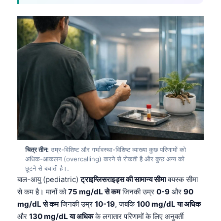
चित्र तीन:
उम्र-विशिष्ट और गर्भावस्था-विशिष्ट व्याख्या कुछ परिणामों को
अधिक-आकलन (overcalling) करने से रोकती है और कुछ अन्य को
छूटने से बचाती है।.
बाल-आयु (pediatric)
ट्राइग्लिसराइड्स की सामान्य सीमा
वयस्क सीमा
से कम है। मानों को
75 mg/dL से कम
जिनकी उम्र
0-9
और
90
mg/dL से कम
जिनकी उम्र
10-19
, जबकि
100 mg/dL या अधिक
और
130 mg/dL या अधिक
के लगातार परिणामों के लिए अनुवर्ती