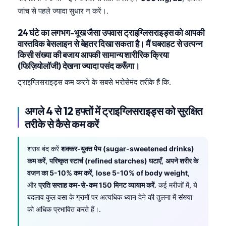
Català
जांच से पहले ज्यादा सुधार न करें।.
O‘zbekcha
24 घंटे का लगभग-भूख जैसा उपवास ट्राइग्लिसराइड्स को आपकी
Українська
वास्तविक बेसलाइन से बेहतर दिखा सकता है। मैं घबराहट से उत्पन्न
किसी संख्या की बजाय आपकी सामान्य शारीरिक क्रिया
አማርኛ
(फिज़ियोलॉजी) देखना ज्यादा पसंद करूँगा।
Kiswahili
ट्राइग्लिसराइड्स कम करने के सबसे भरोसेमंद तरीके हैं कि.
ភាសាខ្មែរ
ဗမာစာ
अगले 4 से 12 हफ्तों में ट्राइग्लिसराइड्स को सुरक्षित
तरीके से कैसे कम करें
ไทย
Tagalog
शराब बंद करें
शक्कर-युक्त पेय (sugar-sweetened drinks)
Tiếng Việt
कम करें
,
परिष्कृत स्टार्च (refined starches) घटाएँ
,
अपने शरीर के
वजन का 5-10% कम करें
,
lose 5-10% of body weight
,
Bahasa Melayu
और
प्रति सप्ताह कम-से-कम 150 मिनट व्यायाम करें
. कई मरीजों में, ये
മലയാളം
बदलाव कुल वसा के ग्रामों पर अत्यधिक ध्यान देने की तुलना में संख्या
ಕನ್ನಡ
को अधिक प्रभावित करते हैं।.
ગુજરાતી