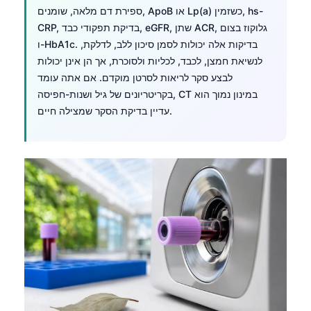
ספירת דם מלאה, שומנים, ApoB או Lp(a) כשזמין, hs-
CRP, בדיקת תפקודי כבד, eGFR, שתן ACR, גלוקוז בצום
ו-HbA1c. בדיקות אלה יכולות לסמן סיכון ללב, לדלקת,
לנשיאת חמצן, לכבד, לכליות ולסוכרת, אך הן אינן יכולות
לבצע סקר לריאות לסרטן מוקדם. אם אתה עומד
בקריטריונים של גיל ושנות-חפיסה, CT במינון נמוך הוא
עדיין בדיקת הסקר שמצילה חיים.