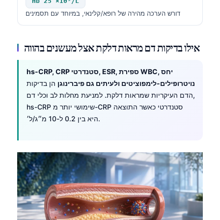
Hb 25 ×10⁹/L
דורש הערכה מהירה של רופא/קלינאי, במיוחד עם תסמינים
אילו בדיקות דם מראות דלקת אצל מעשנים בהווה
hs-CRP, CRP סטנדרטי, ESR, ספירת WBC, יחס
נויטרופילים-לימפוציטים ולעיתים גם פיברינוגן
הן בדיקות
הדם העיקריות שמראות דלקת. למניעת מחלות לב וכלי דם,
hs-CRP שימושי יותר מ-CRP סטנדרטי כאשר התוצאה
היא בין 0.2 ל-10 מ״ג/ל׳.