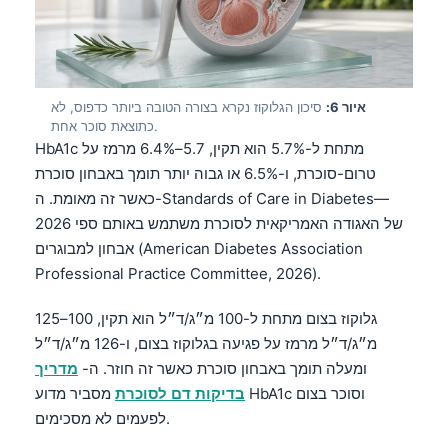
Frysk
Esperanto
Беларуская мова
איור 6:
סיכון הגלוקוז נקרא בצורה הטובה ביותר כדפוס, לא
Татар теле
כתוצאת סוכר אחת.
HbA1c מתחת ל-5.7% הוא תקין, 5.7–6.4% מרמז על
Кыргызча
טרום-סוכרת, ו-6.5% או גבוה יותר תומך באבחון סוכרת
ئۇيغۇرچە
כאשר זה מאומת. ה-Standards of Care in Diabetes—
Cebuano
2026 של האגודה האמריקאית לסוכרת משתמש באותם ספי
אבחון למבוגרים (American Diabetes Association
Basa Jawa
Professional Practice Committee, 2026).
ພາສາລາວ
Монгол
גלוקוז בצום מתחת ל-100 מ״ג/ד״ל הוא תקין, 100–125
מ״ג/ד״ל מרמז על פגיעה בגלוקוז בצום, ו-126 מ״ג/ד״ל
Afrikaans
ומעלה תומך באבחון סוכרת כאשר זה חוזר. ה-
מדריך
العربية المغربية
בדיקות דם לסוכרת
מסביר מדוע HbA1c וסוכר בצום
Occitan
לפעמים לא מסכימים.