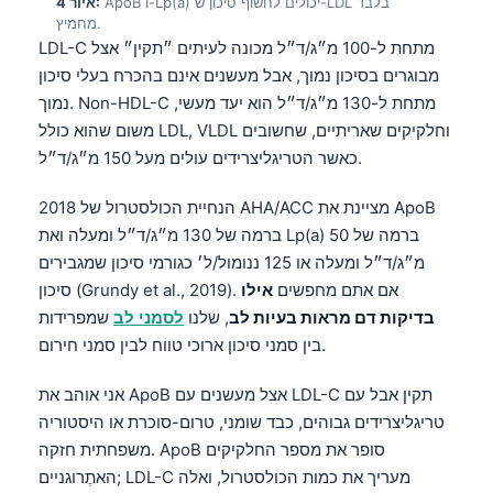
ApoB ו-Lp(a) יכולים לחשוף סיכון ש-LDL בלבד
איור 4:
מחמיץ.
LDL-C מתחת ל-100 מ״ג/ד״ל מכונה לעיתים ״תקין״ אצל
מבוגרים בסיכון נמוך, אבל מעשנים אינם בהכרח בעלי סיכון
נמוך. Non-HDL-C מתחת ל-130 מ״ג/ד״ל הוא יעד מעשי,
משום שהוא כולל LDL, VLDL וחלקיקים שאריתיים, שחשובים
כאשר הטריגליצרידים עולים מעל 150 מ״ג/ד״ל.
הנחיית הכולסטרול של 2018 AHA/ACC מציינת את ApoB
ברמה של 130 מ״ג/ד״ל ומעלה ואת Lp(a) ברמה של 50
מ״ג/ד״ל ומעלה או 125 ננומול/ל׳ כגורמי סיכון שמגבירים
סיכון (Grundy et al., 2019). אם אתם מחפשים
אילו
בדיקות דם מראות בעיות לב
, שלנו
לסמני לב
שמפרידות
בין סמני סיכון ארוכי טווח לבין סמני חירום.
אני אוהב את ApoB אצל מעשנים עם LDL-C תקין אבל עם
טריגליצרידים גבוהים, כבד שומני, טרום-סוכרת או היסטוריה
משפחתית חזקה. ApoB סופר את מספר החלקיקים
האתֶרוגניים; LDL-C מעריך את כמות הכולסטרול, ואלה