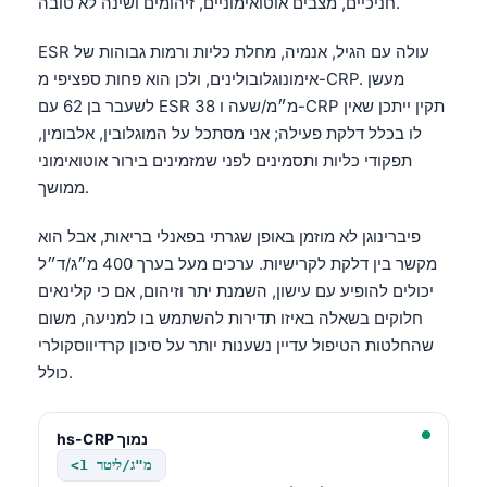
חניכיים, מצבים אוטואימוניים, זיהומים ושינה לא טובה.
ESR עולה עם הגיל, אנמיה, מחלת כליות ורמות גבוהות של
אימונוגלובולינים, ולכן הוא פחות ספציפי מ-CRP. מעשן
לשעבר בן 62 עם ESR 38 מ״מ/שעה ו-CRP תקין ייתכן שאין
לו בכלל דלקת פעילה; אני מסתכל על המוגלובין, אלבומין,
תפקודי כליות ותסמינים לפני שמזמינים בירור אוטואימוני
ממושך.
פיברינוגן לא מוזמן באופן שגרתי בפאנלי בריאות, אבל הוא
מקשר בין דלקת לקרישיות. ערכים מעל בערך 400 מ״ג/ד״ל
יכולים להופיע עם עישון, השמנת יתר וזיהום, אם כי קלינאים
חלוקים בשאלה באיזו תדירות להשתמש בו למניעה, משום
שהחלטות הטיפול עדיין נשענות יותר על סיכון קרדיווסקולרי
כולל.
hs-CRP נמוך
<1 מ"ג/ליטר