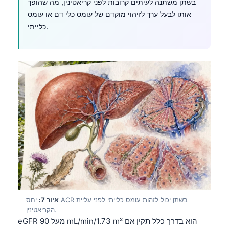
בשתן משתנה לעיתים קרובות לפני קריאטינין, מה שהופך
אותו לבעל ערך לזיהוי מוקדם של עומס כלי דם או עומס
தமிழ்
כלייתי.
తెలుగు
मराठी
اردو
বাংলা
Shqip
Magyar
Slovenščina
한국어
Polski
Lietuvių kalba
איור 7:
יחס ACR בשתן יכול לזהות עומס כלייתי לפני עליית
Русский
הקריאטינין.
ქართული
eGFR מעל 90 mL/min/1.73 m² הוא בדרך כלל תקין אם