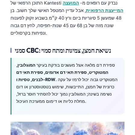
התוכן הרפואי של Kantesti נבדק עם רופאים מ-
המועצה
המייעצת הרפואית
, אבל עדיין המטפל האישי שלך חשוב. בן
48 שמעשן 5 סיגריות ביום ורץ 40 ק״מ בשבוע זקוק לפענוח
שונה מזה של בן 68 עם 45 שנות-חפיסה, לחץ דם גבוה
ונפיחות בקרסוליים.
סמני CBC: נשיאת חמצן, צמיגות ומתח סמוי
ספירת דם מלאה אצל מעשנים בודקת בעיקר
המוגלובין,
המטוקריט, ספירת תאי דם אדומים, ספירת תאי דם
. המטוקריט גבוה יכול לרמז על עקה
לבנים, טסיות ו-RDW
כרונית של חמצן, התייבשות, שימוש בטסטוסטרון או דום
נשימה בשינה; המוגלובין נמוך יכול להסתיר חוסר ברזל,
מחלת כליות או דימום ממערכת העיכול.