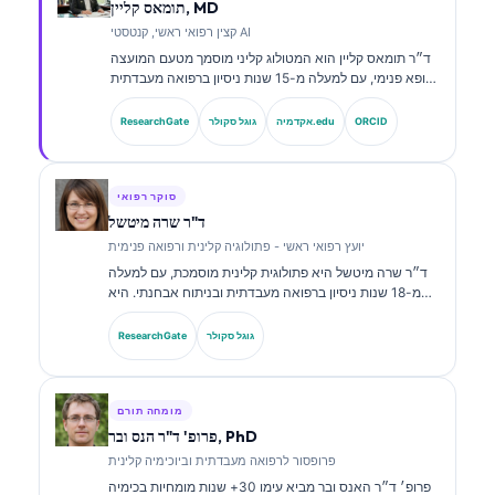
תומאס קליין, MD
קצין רפואי ראשי, קנטסטי AI
ד״ר תומאס קליין הוא המטולוג קליני מוסמך מטעם המועצה
ורופא פנימי, עם למעלה מ-15 שנות ניסיון ברפואה מעבדתית
ובניתוח קליני בסיוע בינה מלאכותית. כמנהל הרפואה הראשי
ב-Kantesti AI, הוא מספק פיקוח קליני על הדיוק הרפואי של
ORCID
אקדמיה.edu
גוגל סקולר
ResearchGate
רשת הנוירונים הקניינית. ד״ר קליין פרסם רבות בנושאי
פרשנות סמנים ביולוגיים ואבחון מעבדתי בנושאים של רפואה
מעבדתית.
סוקר רפואי
ד"ר שרה מיטשל
יועץ רפואי ראשי - פתולוגיה קלינית ורפואה פנימית
ד״ר שרה מיטשל היא פתולוגית קלינית מוסמכת, עם למעלה
מ-18 שנות ניסיון ברפואה מעבדתית ובניתוח אבחנתי. היא
מחזיקה בהסמכות התמחות בכימיה קלינית, ופרסמה רבות על
לוחות סמנים ביולוגיים וניתוח מעבדתי במסגרת פרקטיקה
גוגל סקולר
ResearchGate
קלינית.
מומחה תורם
פרופ' ד"ר הנס ובר, PhD
פרופסור לרפואה מעבדתית וביוכימיה קלינית
פרופ׳ ד״ר האנס ובר מביא עימו 30+ שנות מומחיות בכימיה