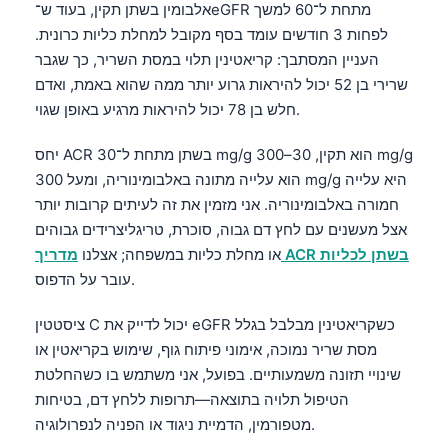
אלבומין בשתן תקין, בעוד ש־eGFR מתחת ל־60 למשך
Čeština
לפחות 3 חודשים עומד בסף מקובל למחלת כליות כרונית.
日本語
העניין המסתבך: קריאטינין תלוי במסת השריר, כך שגבר
Eesti
שרירי בן 52 יכול להיראות גרוע יותר ממה שהוא באמת, ואדם
חלש בן 78 יכול להיראות מרגיע באופן שגוי.
Azərbaycan dili
Bosanski
יחס ACR בשתן מתחת ל־30 mg/g הוא תקין, 30–300 mg/g
Svenska
הוא עלייה מתונה באלבומינוריה, ומעל 300 mg/g היא עלייה
חמורה באלבומינוריה. אני מזמין את זה לעיתים קרובות יותר
Српски језик
אצל מעשנים עם לחץ דם גבוה, סוכרת, טריגליצרידים גבוהים
Íslenska
מדריך ACR בשתן לכליות
או מחלת כליות במשפחה; אצלנו
Հայերեն
עובר על הדפוס.
Bahasa Indonesia
ציסטטין C יכול לדייק את eGFR כשקריאטינין מבלבל בגלל
हिन्दी
מסת שריר נמוכה, אימוני פיתוח גוף, שימוש בקריאטין או
Nederlands
שינויי תזונה משמעותיים. בפועל, אני משתמש בו כשהחלטת
הטיפול תלויה בתוצאה—תרופות ללחץ דם, בטיחות
Dansk
מטפורמין, הדמיית ניגוד או הפניה לנפרולוגיה.
Български