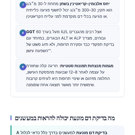
יחס אלבומין-קריאטינין בשתן
מתחת ל-30 מ״ג/ג
הוא תקין; 30–300 מ״ג/ג יכול לחשוף פגיעה כלייתית
או פגיעה בכלי דם מוקדמת לפני עליית הקריאטינין.
מעל בערך 60 IU/L אצל רבים מהגברים
GGT
הבוגרים, במיוחד עם ALT או ALP גבוהים, מצריך
בדיקת תפקודי כבד וסקירת תרופות, ולא תיוג פשוט של
“השפעת עישון”.
מגמות מנצחות תמונות סטטיות
: חריגה קלה שחוזרת
על עצמה לאחר 8–12 שבועות מהפסקת העישון,
החלמה מזיהום או שינויי תרופות היא לעיתים קרובות
שימושית יותר מאשר תוצאה אחת שסומנה.
מה בדיקת דם מונעת יכולה להראות במעשנים
בדיקת דם מונעת
למעשנים בדרך כלל כדאי לכלול
A