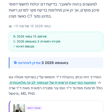
למעשנים בהווה ולשעבר. בדיקות דם יכולות לחשוף דפוסי
סיכון מוקדם, אך הן אינן מחליפות בדיקת סקר לסרטן ריאות
כאשר מצוין CT במינון נמוך.
15 במאי 2026
📅
📖 ~11 דקות
📝 פורסם:
15 במאי 2026
🩺 סקירה רפואית:
3 באוגוסט 2026
✅ מבוסס ראיות
3 באוגוסט 2026
🔄 עודכן לאחרונה:
המדריך הזה נכתב בהובלת
ד"ר תומאס קליין
בשיתוף פעולה עם
ה-
המועצה המייעצת הרפואית של קנטסטי לבינה מלאכותית
,
כולל תרומות מפרופ' ד"ר הנס ובר וסקירה רפואית מאת ד"ר שרה
מיטשל, MD, PhD.
מחבר ראשי