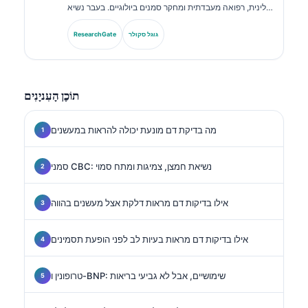
קלינית, רפואה מעבדתית ומחקר סמנים ביולוגיים. בעבר נשיא
האגודה הגרמנית לכימיה קלינית, הוא מתמחה בניתוח לוחות
אבחנתיים, בסטנדרטיזציה של סמנים ביולוגיים וברפואה
גוגל סקולר
ResearchGate
מעבדתית בסיוע בינה מלאכותית.
תוֹכֶן הָעִניָנִים
מה בדיקת דם מונעת יכולה להראות במעשנים
סמני CBC: נשיאת חמצן, צמיגות ומתח סמוי
אילו בדיקות דם מראות דלקת אצל מעשנים בהווה
אילו בדיקות דם מראות בעיות לב לפני הופעת תסמינים
טרופונין ו-BNP: שימושיים, אבל לא גביעי בריאות