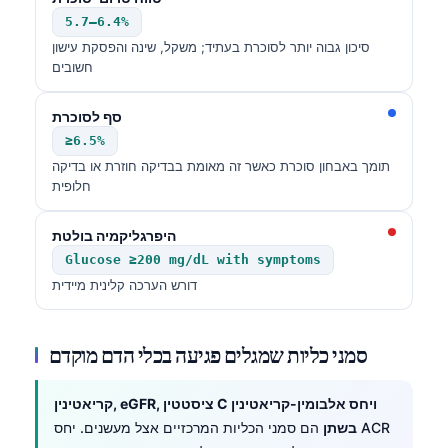
Català
5.7–6.4%
סיכון גבוה יותר לסוכרת בעתיד; משקל, שינה והפסקת עישון
O‘zbekcha
חשובים
Українська
አማርኛ
סף לסוכרת
≥6.5%
Kiswahili
תומך באבחון סוכרת כאשר זה מאומת בבדיקה חוזרת או בדיקה
ភាសាខ្មែរ
חלופית
ဗမာစာ
היפרגליקמיה בולטת
ไทย
Glucose ≥200 mg/dL with symptoms
Tagalog
דורש הערכה קלינית מיידית
Tiếng Việt
Bahasa Melayu
סמני כליות שמגלים פגיעה בכלי הדם מוקדם
മലയാളം
קריאטינין, eGFR, ציסטטין C ויחס אלבומין-קריאטינין
ಕನ್ನಡ
בשתן
הם סמני הכליות המרכזיים אצל מעשנים. יחס ACR
ગુજરાતી