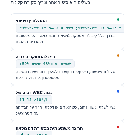
בשלים הוא סיפור אחר וצריך סקירה קלינית.
המוגלובין טיפוסי
גברים 13.5–17.5 גרם/דציליטר; נשים 12.0–15.5 גרם/דציליטר
בדרך כלל קיבולת מספקת לנשיאת חמצן כאשר הסימפטומים
והמדדים תואמים
רמז להמטוקריט גבוה
>52% לגברים או >48% לנשים
שקול התייבשות, היפוקסיה הקשורה לעישון, דום נשימה בשינה,
טסטוסטרון או מחלת ריאות
דפוס של WBC גבוה
11–15 ×10⁹/L
עשוי לשקף עישון, זיהום, סטרואידים או דלקת; חזור על הבדיקה
עם דיפרנציאל
חריגה משמעותית בספירת דם מלאה