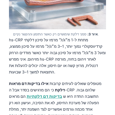
סמני דלקת שימושיים רק כאשר התזמון וההקשר נקיים.
איור 3:
hs-CRP מתחת ל-1 מ״ג/ל׳ מרמז על סיכון דלקתי
קרדיווסקולרי נמוך יותר, 1–3 מ״ג/ל׳ מרמז על סיכון ממוצע,
ומעל 3 מ״ג/ל׳ מרמז על סיכון גבוה יותר כאשר מודדים הרחק
מזיהום. איני מפרש hs-CRP לאחר זיהום בחזה, מורסה
דנטלית, מרוץ קשה או יום חיסון; אלה יכולים להעלות את
התוצאות למשך 1–3 שבועות.
מטופלים שואלים לעיתים קרובות
אילו בדיקות דם מראות
דלקת
כי הם מרגישים בסדר אבל ה-CRP שלהם גבוה.
התשובה החדה היא ש
בדיקות דם דלקתיות
הם מראים
הפעלה של מערכת החיסון, לא את הסיבה, ועישון הוא רק
אחד מכמה גורמים אפשריים לצד השמנת יתר, מחלת