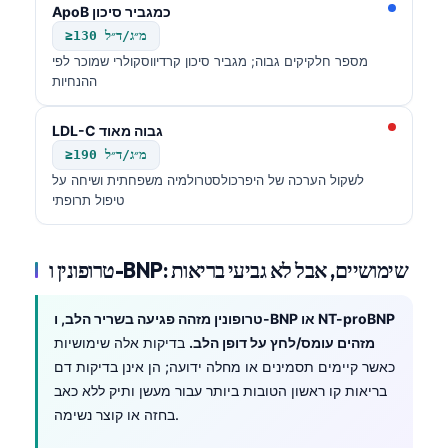
ApoB כמגביר סיכון
≥130 מ״ג/ד״ל
מספר חלקיקים גבוה; מגביר סיכון קרדיווסקולרי שמוכר לפי
ההנחיות
LDL-C גבוה מאוד
≥190 מ״ג/ד״ל
לשקול הערכה של היפרכולסטרולמיה משפחתית ושיחה על
טיפול תרופתי
טרופונין ו-BNP: שימושיים, אבל לא גביעי בריאות
טרופונין מזהה פגיעה בשריר הלב, ו-BNP או NT-proBNP
מזהים עומס/לחץ על דופן הלב.
בדיקות אלה שימושיות
כאשר קיימים תסמינים או מחלה ידועה; הן אינן בדיקות דם
בריאות קו ראשון הטובות ביותר עבור מעשן ותיק ללא כאב
בחזה או קוצר נשימה.