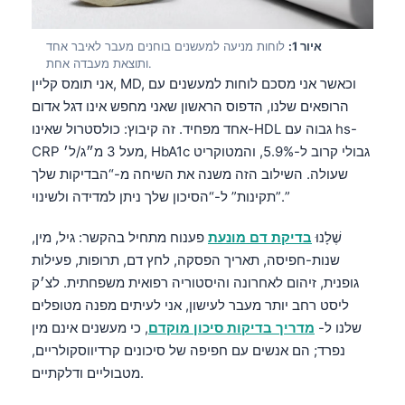
איור 1:
לוחות מניעה למעשנים בוחנים מעבר לאיבר אחד
ותוצאת מעבדה אחת.
אני תומס קליין, MD, וכאשר אני מסכם לוחות למעשנים עם
הרופאים שלנו, הדפוס הראשון שאני מחפש אינו דגל אדום
אחד מפחיד. זה קיבוץ: כולסטרול שאינו-HDL גבוה עם hs-
CRP מעל 3 מ״ג/ל׳, HbA1c גבולי קרוב ל-5.9%, והמטוקריט
שעולה. השילוב הזה משנה את השיחה מ-“הבדיקות שלך
תקינות” ל-“הסיכון שלך ניתן למדידה ולשינוי”.”
שֶׁלָנוּ
בדיקת דם מונעת
פענוח מתחיל בהקשר: גיל, מין,
שנות-חפיסה, תאריך הפסקה, לחץ דם, תרופות, פעילות
גופנית, זיהום לאחרונה והיסטוריה רפואית משפחתית. לצ׳ק
ליסט רחב יותר מעבר לעישון, אני לעיתים מפנה מטופלים
שלנו ל-
מדריך בדיקות סיכון מוקדם
, כי מעשנים אינם מין
נפרד; הם אנשים עם חפיפה של סיכונים קרדיווסקולריים,
מטבוליים ודלקתיים.