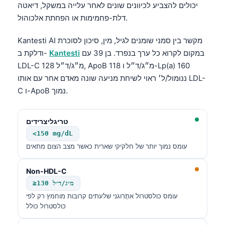
יכולים להצביע לכיוונים שונים לאחר עלייה במשקל, דיאטה
דלת-פחמימות או הפחתת אלכוהול.
Kantesti AI מקשר בין סמני שומנים לגיל, מין, סיכון לסוכרת
במקום לקרוא כל ערך בנפרד. בן 39 עם
Kantesti
ודלקת ב-
LDL-C 128 מ״ג/ד״ל, ApoB 118 מ״ג/ד״ל ו-Lp(a) 160
ננומול/ל׳ ראוי לשיחת מניעה שונה מאדם אחר עם אותו LDL-
C ו-ApoB נמוך.
טריגליצרידים
<150 mg/dL
עומס נמוך יותר של חלקיקי שארית כאשר מצב הצום מתאים
Non-HDL-C
≥130 מ״ג/ד״ל
עומס כולסטרול אתֶרוגני שלעתים קרובות מוחמץ רק לפי
כולסטרול כולל