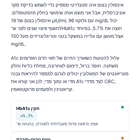
Gàidhlig
אינסולין בצום אינו סטנדרטי מספיק כדי לשמש בדיקת סקר
Euskara
אוניברסלית, אבל אני מוצא אותו שימושי בחלק מהמטופלים.
אינסולין בצום של 18 µIU/mL עם גלוקוז 96 mg/dL יכול
Македонски јазик
לחשוף פיצוי שנים לפני ש־HbA1c חוצה את 5.7%, במיוחד
Latviešu valoda
אצל מעשן עם עלייה במשקל בטני וטריגליצרידים מעל 150
Galego
mg/dL.
অসমীয়া
A1c עלול להטעות כשאורך החיים של תאי הדם האדומים
සිංහල
משתנה. חוסר ברזל, דימום לאחרונה, מחלת כליות וחלק
سنڌي
מווריאנטים של המוגלובין יכולים לגרום למספר להיראות גבוה
מדי או נמוך מדי; לכן אני קורא את A1c לצד מדדי CBC,
پښتو
קריאטינין ולפעמים פרוקטוזאמין.
Slovenčina
HbA1c תקין
Hrvatski
<5.7%
אין עדות מעבדתית לסוכרת, בהנחה ש־A1c אמין
Suomi
Қазақ тілі
טווח טרום-סוכרת