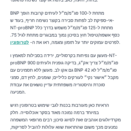
BNP מתחת ל-100 פג״מ/מ״ל לעיתים קרובות הופך
אי-ספיקת לב לפחות סבירה בקוצר נשימה חריף, בעוד ש-
NT-proBNP מתחת ל-125 פג״מ/מ״ל משמש בדרך כלל
כסף אשפוז/טיפול חוץ בסיכון נמוך במבוגרים מתחת לגיל 75.
.
לפרטים עמוקים יותר על תזמון ומגמה, ראו את ה-
לטרופונין
מעשן עם נפיחות בקרסוליים, ירידה בסבילות למאמץ ו-NT-
proBNP 900 פג״מ/מ״ל צריך אק״ג, בדיקה גופנית ולעיתים
גם אקו לב. מעשן ללא תסמינים עם BNP 42 פג״מ/מ״ל לא
מקבל ״אישור נקי״ לעורקים כליליים; שומנים, לחץ דם, סמני
סוכרת והיסטוריה משפחתית עדיין נושאים את עבודת
המניעה.
הראיות כאן מעורבות בכנות לגבי שימוש בטרופונין רגיש
במיוחד ברמה נמוכה מאוד בסקר אוכלוסייה. חלק
מקרדיולוגים אוהבים זאת לסיווג סיכון; רבים מרופאי המשפחה
נמנעים מכך משום שהתראות שווא עלולות להוביל לסריקות,