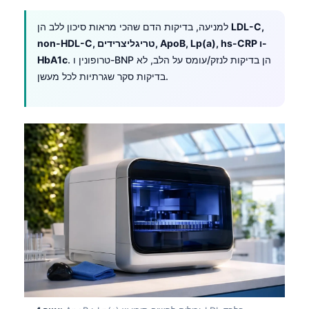
LDL-C,
למניעה, בדיקות הדם שהכי מראות סיכון ללב הן
non-HDL-C, טריגליצרידים, ApoB, Lp(a), hs-CRP ו-
. טרופונין ו-BNP הן בדיקות לנזק/עומס על הלב, לא
HbA1c
בדיקות סקר שגרתיות לכל מעשן.