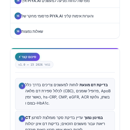
איך PIYA.AI מפרשת לוחות מניעה למעשנים
פרסומי מחקר של PIYA.AI והערות אימות קליני
שאלות נפוצות
⚡ סיכום קצר
15 במאי 2026
v1.0 —
בדיקת דם מונעת
לוחות למעשנים צריכים בדרך כלל
לכלול ספירת דם מלאה (CBC), פרופיל שומנים, ApoB
כאשר זמין, hs-CRP, CMP, eGFR, ACR בשתן, גלוקוז
בצום ו-HbA1c.
CT במינון נמוך
עדיין בדיקת סקר מומלצת לסרטן
ריאות עבור מעשנים הזכאים; בדיקות דם אינן יכולות
לזהות באופן אמין סרטן ריאות מוקדם.