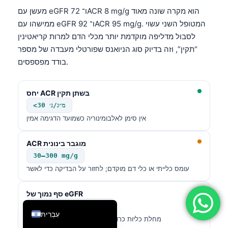
מעשן עם eGFR 72 ו־ACR 8 mg/g הוא מקרה שונה מאוד
فارسی
ממישהו עם eGFR 92 ו־ACR 95 mg/g. המטופל השני עשוי
简体中文
לסבול מדליפה מוקדמת יותר מכלי הדם למרות קריאטינין
Română
“תקין”, וזה בדיוק סוג הניואנס שפורטלי מעבדה של מספר
בודד מפספסים.
Türkçe
Ελληνικά
יחס ACR בשתן תקין
Português
<30 מ״ג/ג׳
Español
אין סימן לאלבומינוריה כשמועד הדגימה אמין
Italiano
ACR מוגבר בינונית
Français
30–300 mg/g
العربية
עומס כלייתי או כלי דם מוקדם; לחזור על הבדיקה כדי לאשר
Deutsch
סף נמוך של eGFR
English
<60 מ״ל/דקה/1.73 מ״ר
עִבְרִית
מחלת כליות כרונית אם נמשכת לפחות 3 חודשים