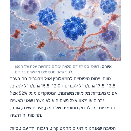
איור 2:
דפוסי ספירת דם מלאה יכולים להראות עקה של חמצן
לפני שהסימפטומים מרגישים ברורים.
טווחי ייחוס טיפוסיים להמוגלובין אצל מבוגרים הם בערך
13.5–17.5 גרם/ד״ל לגברים ו-12.0–15.5 גרם/ד״ל לנשים,
אם כי מעבדות מקומיות משתנות. המטוקריט מעל 52% אצל
גברים או 48% אצל נשים הוא לא משהו שאני מאשים
בסיגריות בלי לבדוק סטורציה של חמצן, איכות שינה, גובה,
תרופות והידרציה.
הסיבה שאנחנו מודאגים מהמטוקריט הגבוה יחד עם טסיות