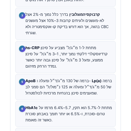
קרבוקסיהמוגלובין
בדרך כלל נמוך מ-2% אצל
לא-מעשנים ולעיתים קרובות 3–10% אצל מעשנים
בהווה, אך הוא דורש בדיקת קו-אוקסימטריה ולא CBC
שגרתי.
מתחת ל-1 מ״ג/ל׳ מצביע על סיכון
hs-CRP
קרדיווסקולרי דלקתי נמוך יותר, 1–3 מ״ג/ל׳ על סיכון
ממוצע, ומעל 3 מ״ג/ל׳ על סיכון גבוה יותר כאשר
נמדד הרחק מזיהום.
ברמה
Lp(a)
ברמה של 130 מ״ג/ד״ל ומעלה ו-
ApoB
של 50 מ״ג/ד״ל ומעלה או 125 נ״מול/ל׳ הם סמני לב
שמעצימים סיכון בהנחיות מרכזיות לכולסטרול.
מתחת ל-5.7% הוא תקין, 5.7–6.4% מרמז על
HbA1c
טרום-סוכרת, ו-6.5% או יותר תומך באבחון סוכרת
כאשר זה מאומת.