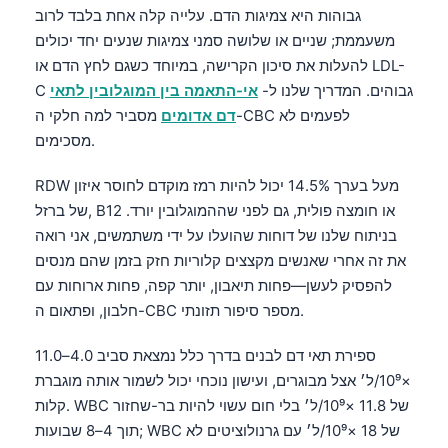
גבוהות היא צמיגות הדם. עלייה קלה אחת בלבד לרוב
משעממת; שניים או שלושה סמני צמיגות שנעים יחד יכולים
להעלות את סיכון הקרישה, במיוחד כשגם לחץ הדם או LDL-
C גבוהים. המדריך שלנו ל-
אי-התאמה בין המוגלובין לתאי
דם אדומים
מסביר למה חלקי ה-CBC לפעמים לא
מסכימים.
RDW מעל בערך 14.5% יכול להיות רמז מוקדם לחוסר איזון
של ברזל, B12 או חומצה פולית, גם לפני שההמוגלובין יורד.
בניתוח שלנו של דוחות שהועלו על ידי משתמשים, אני רואה
את זה אחרי שאנשים מקצצים קלוריות חזק בזמן שהם מנסים
להפסיק לעשן—פחות תיאבון, יותר קפה, פחות ארוחות עם
חלבון, ופתאום ה-CBC מספר סיפור תזונתי.
ספירת תאי דם לבנים בדרך כלל נמצאת סביב 4.0–11.0
×10⁹/ל׳ אצל מבוגרים, ועישון נוכחי יכול לשמור אותה מוגברת
קלות. WBC של 11.8 ×10⁹/ל׳ בלי חום עשוי להיות בר-שחזור
תוך 4–8 שבועות; WBC של 18 ×10⁹/ל׳ עם גרנולוציטים לא