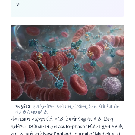
છે.
આકૃતિ 3:
ફાઇબ્રિનોજન અને ઇમ્યુનોગ્લોબ્યુલિન્સ કોષો કેવી રીતે
બેસે છે તે બદલાવે છે.
જૈવવિજ્ઞાન અદ્ભુત રીતે ઓછી ટેકનોલોજી ધરાવે છે. ટિશ્યુ
પ્રતિભાવ દરમિયાન યકૃત acute-phase પ્રોટીન મુક્ત કરે છે;
ગાબાય અને કુશ્નરે New England Journal of Medicine માં