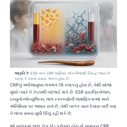
Gàidhlig
Euskara
Македонски јазик
Latviešu valoda
Galego
অসমীয়া
සිංහල
سنڌي
આકૃતિ 7:
ESR અને CRP ઘણીવાર એકબીજાથી વિરુદ્ધ જાય છે
پښتو
કારણ કે તેમનો સમય અલગ હોય છે.
CRPનું અર્ધઆયુષ્ય લગભગ 19 કલાકનું હોય છે, તેથી સોજો
સુધરે ત્યારે તે ઝડપથી બદલાઈ શકે છે. ESR ફાઇબ્રિનોજન,
Slovenčina
ઇમ્યુનોગ્લોબ્યુલિન્સ, લાલ રક્તકણોની લાક્ષણિકતાઓ અને
Hrvatski
એનિમિયા પર આધાર રાખે છે, તેથી બાળક સારું દેખાય પછી પણ
Suomi
તે લાંબા સમય સુધી ઊંચું રહી શકે છે.
Қазақ тілі
જો બાળકમાં લાલ ઝંડા (રેડ ફ્લેગ્સ) હોય તો સામાન્ય CRP