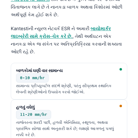
ચિંતાજનક લાગે છે તે નાનકડા બાળક અથવા કિશોરમાં ઓછી
અર્થપૂર્ણ કેમ હોઈ શકે છે.
Kantestiની ન્યુરલ નેટવર્ક ESR ને અમારી
બાયોમાર્કર
લાઇબ્રેરી સામે ક્રોસ-ચેક કરે છે.
, તેથી અર્થઘટન એક
નાનકડા એક જ સંકેત પર અતિપ્રતિક્રિયા કરવાની શક્યતા
ઓછી રહે છે.
બાળકોમાં ઘણી વાર સામાન્ય
0-10 mm/hr
સામાન્ય પ્રીપ્યુબર્ટલ સંદર્ભ શ્રેણી, પરંતુ સૌપ્રથમ સ્થાનિક
લેબની શ્રેણીઓનો ઉપયોગ કરવો જોઈએ.
હળવું વધેલું
11-20 mm/hr
તાજેતરના શરદી પછી, હળવી એનિમિયા, સ્થૂળતા, અથવા
પ્રારંભિક સોજા સાથે અનુસરી શકે છે; લક્ષણો આગળનું પગલું
નક્કી કરે છે.