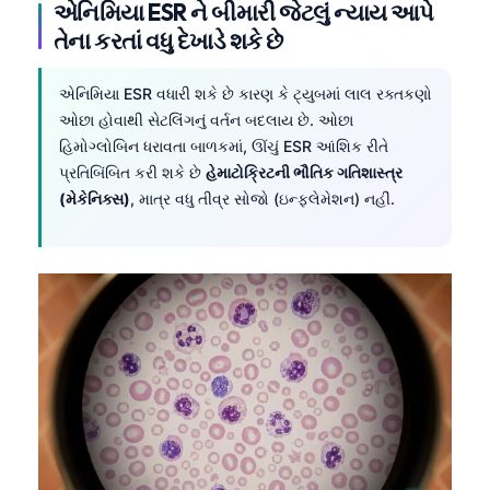
એનિમિયા ESR ને બીમારી જેટલું ન્યાય આપે
તેના કરતાં વધુ દેખાડે શકે છે
એનિમિયા ESR વધારી શકે છે કારણ કે ટ્યુબમાં લાલ રક્તકણો
ઓછા હોવાથી સેટલિંગનું વર્તન બદલાય છે. ઓછા
હિમોગ્લોબિન ધરાવતા બાળકમાં, ઊંચું ESR આંશિક રીતે
પ્રતિબિંબિત કરી શકે છે
હેમાટોક્રિટની ભૌતિક ગતિશાસ્ત્ર
(મેકેનિક્સ)
, માત્ર વધુ તીવ્ર સોજો (ઇન્ફ્લેમેશન) નહીં.