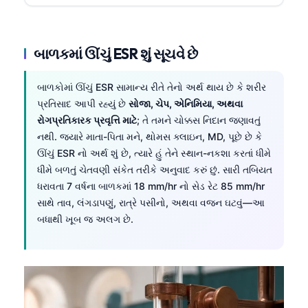
બાળકમાં ઊંચું ESR શું સૂચવે છે
બાળકોમાં ઊંચું ESR સામાન્ય રીતે તેનો અર્થ થાય છે કે શરીર
પ્રતિસાદ આપી રહ્યું છે
સોજા, ચેપ, એનિમિયા, અથવા
રોગપ્રતિકારક પ્રવૃત્તિ માટે
; તે તમને ચોક્કસ નિદાન જણાવતું
નથી. જ્યારે માતા-પિતા મને, થોમસ ક્લાઇન, MD, પૂછે છે કે
ઊંચું ESR નો અર્થ શું છે, ત્યારે હું તેને સ્થાન-નકશા કરતાં ધીમે
ધીમે બળતું ચેતવણી સંકેત તરીકે અનુવાદ કરું છું. સારી તબિયત
ધરાવતા 7 વર્ષના બાળકમાં 18 mm/hr નો સેડ રેટ 85 mm/hr
સાથે તાવ, લંગડાપણું, રાત્રે પસીનો, અથવા વજન ઘટવું—આ
બધાથી ખૂબ જ અલગ છે.