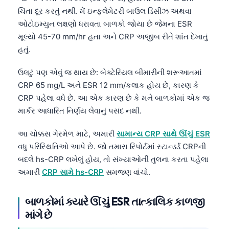
Català
ચિંતા દૂર કરતું નથી. મેં ઇન્ફ્લેમેટરી બાઉલ ડિસીઝ અથવા
ઓટોઇમ્યુન લક્ષણો ધરાવતા બાળકો જોયા છે જેમના ESR
O‘zbekcha
મૂલ્યો 45-70 mm/hr હતા અને CRP અજીબ રીતે શાંત દેખાતું
Українська
હતું.
አማርኛ
ઉલટું પણ એવું જ થાય છે: બેક્ટેરિયલ બીમારીની શરૂઆતમાં
Kiswahili
CRP 65 mg/L અને ESR 12 mm/કલાક હોય છે, કારણ કે
ភាសាខ្មែរ
CRP પહેલા વધે છે. આ એક કારણ છે કે મને બાળકોમાં એક જ
ဗမာစာ
માર્કર આધારિત નિર્ણય લેવાનું પસંદ નથી.
ไทย
આ ચોક્કસ ગેરમેળ માટે, અમારી
સામાન્ય CRP સાથે ઊંચું ESR
Tagalog
વધુ પરિસ્થિતિઓ આપે છે. જો તમારા રિપોર્ટમાં સ્ટાન્ડર્ડ CRPની
બદલે hs-CRP લખેલું હોય, તો સંખ્યાઓની તુલના કરતા પહેલા
Tiếng Việt
અમારી
CRP સામે hs-CRP
સમજણ વાંચો.
Bahasa Melayu
മലയാളം
બાળકોમાં ક્યારે ઊંચું ESR તાત્કાલિક કાળજી
ಕನ್ನಡ
માંગે છે
தமிழ்