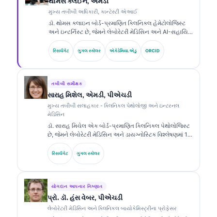
થોમસ ક્લેઈન, એમડી
મુખ્ય તબીબી અધિકારી, કાન્ટેસ્ટી એઆઈ
ડૉ. થોમસ ક્લાઇન બોર્ડ-પ્રમાણિત ક્લિનિકલ હેમેટોલોજિસ્ટ
અને ઇન્ટર્નિસ્ટ છે, જેમને લેબોરેટરી મેડિસિન અને AI-સહાયિત
ક્લિનિકલ વિશ્લેષણમાં 15 વર્ષથી વધુનો અનુભવ છે. Kantesti
AI ખાતે ચીફ મેડિકલ ઓફિસર તરીકે, તેઓ માલિકી હક્ક ધરાવતા
રિસર્ચગેટ
ગુગલ સ્કોલર
એકેડેમિયા.એડુ
ORCID
ન્યુરલ નેટવર્કની તબીબી ચોકસાઈ અંગે ક્લિનિકલ દેખરેખ પૂરી
પાડે છે. ડૉ. ક્લાઇન બાયોમાર્કર વ્યાખ્યા અને લેબોરેટરી
મેડિસિન સંબંધિત લેબોરેટરી ડાયગ્નોસ્ટિક્સ પર વ્યાપક રીતે
પ્રકાશિત કરી ચૂક્યા છે.
તબીબી સમીક્ષક
સારાહ મિશેલ, એમડી, પીએચડી
મુખ્ય તબીબી સલાહકાર - ક્લિનિકલ પેથોલોજી અને ઇન્ટરનલ
મેડિસિન
ડૉ. સારાહ મિચેલ એક બોર્ડ-પ્રમાણિત ક્લિનિકલ પેથોલોજિસ્ટ
છે, જેમને લેબોરેટરી મેડિસિન અને ડાયગ્નોસ્ટિક વિશ્લેષણમાં 18
વર્ષથી વધુનો અનુભવ છે. તેઓ ક્લિનિકલ કેમિસ્ટ્રીમાં વિશેષ
પ્રમાણપત્રો ધરાવે છે અને ક્લિનિકલ પ્રેક્ટિસમાં બાયોમાર્કર
રિસર્ચગેટ
ગુગલ સ્કોલર
પેનલ્સ અને લેબોરેટરી વિશ્લેષણ પર વ્યાપક રીતે પ્રકાશિત કરે
છે.
યોગદાન આપનાર નિષ્ણાત
પ્રો. ડૉ. હંસ વેબર, પીએચડી
લેબોરેટરી મેડિસિન અને ક્લિનિકલ બાયોકેમિસ્ટ્રીના પ્રોફેસર