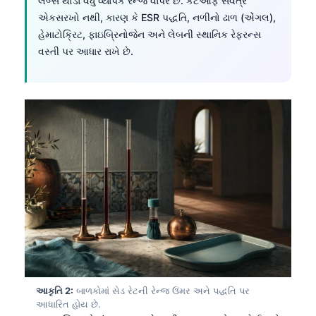
લેબ્સ થોડા વધુ વ્યાપક રેન્જ વાપરે છે. કટઓફ સર્વત્ર
એકસરખો નથી, કારણ કે ESR પદ્ધતિ, નળીનો ઢાળ (એંગલ),
હેમાટોક્રિટ, ફાઇબ્રિનોજેન અને લેબની સ્થાનિક રેફરન્સ
વસ્તી પર આધાર રાખે છે.
આકૃતિ 2:
બાળકોમાં સેડ રેટની રેન્જ ઉંમર અને પદ્ધતિ પર
આધારિત હોય છે.