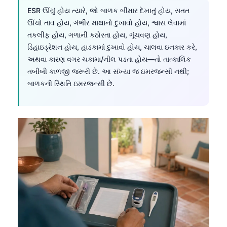
ESR ઊંચું હોય ત્યારે, જો બાળક બીમાર દેખાતું હોય, સતત
తెలుగు
ઊંચો તાવ હોય, ગંભીર માથાનો દુખાવો હોય, શ્વાસ લેવામાં
मराठी
તકલીફ હોય, ગળાની કઠોરતા હોય, ગૂંચવણ હોય,
ડિહાઇડ્રેશન હોય, હાડકામાં દુખાવો હોય, ચાલવા ઇનકાર કરે,
اردو
અથવા કારણ વગર ચકામા/નીલ પડતા હોય—તો તાત્કાલિક
বাংলা
તબીબી કાળજી જરૂરી છે. આ સંખ્યા જ ઇમરજન્સી નથી;
Shqip
બાળકની સ્થિતિ ઇમરજન્સી છે.
Magyar
Slovenščina
한국어
Polski
Lietuvių kalba
Русский
ქართული
Čeština