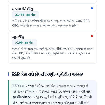
મધ્યમ રીતે ઊંચું
21-50 mm/hr
સક્રિય સોજો દર્શાવવાની શક્યતા વધુ, ખાસ કરીને જ્યારે CRP,
CBC, પ્લેટલેટ્સ અથવા એલ્બ્યુમિન અસામાન્ય હોય.
ખૂબ ઊંચું
>100 mm/hr
બાળકોમાં અસામાન્ય અને સામાન્ય રીતે ગંભીર ચેપ, સ્વપ્રતિકારક
રોગ, IBD, કિડની રોગ અથવા દુષ્પ્રવૃત્તિ માટે તાત્કાલિક મૂલ્યાંકન
જરૂરી હોય છે.
ESR કેમ વધે છે: ચીકણી-પ્રોટીન અસર
ESR વધે છે જ્યારે સોજા સંબંધિત પ્રોટીન લાલ રક્તકણોને
પરીક્ષણ નળીમાં વધુ ઝડપથી બેસાડે છે. મુખ્ય કારણ ઘણી વાર
ફાઇબ્રિનોજન
, પરંતુ ઇમ્યુનોગ્લોબ્યુલિન્સ, એનિમિયા, કિડની
રોગ અને લાલ રક્તકણોના આકાર પણ પરિણામ બદલી શકે