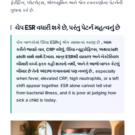
ફેરીટિન, પ્લેટલેટ્સ, એલ્બ્યુમિન અને શ્વેત રક્તકણોના પેટર્નની
તુલના કરે છે.
ચેપ ESR વધારી શકે છે, પરંતુ પેટર્ન મહત્વનું છે
ચેપ બાળકોમાં ઊંચા ESRનું એક સામાન્ય કારણ છે
, ખાસ
કરીને જ્યારે તાવ, CRP વધેલું, ઊંચા ન્યુટ્રોફિલ્સ, અથવા left
shift સાથે સાથે દેખાય. માત્ર ESRથી વાયરલ અને બેક્ટેરિયલ
બીમારી વચ્ચે ફરક કહી શકાતો નથી, અને તે આજે બાળક કેટલું
બીમાર છે તેનો અંદાજ લગાવવામાં પણ નબળું છે.
, especially
when fever, elevated CRP, high neutrophils, or a left
shift appear together. ESR alone cannot tell viral
from bacterial illness, and it is poor at judging how
sick a child is today.