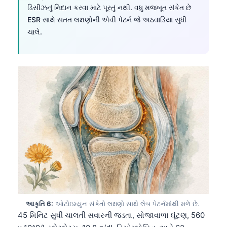
ડિસીઝનું નિદાન કરવા માટે પૂરતું નથી. વધુ મજબૂત સંકેત છે
ESR સાથે સતત લક્ષણોની એવી પેટર્ન જે અઠવાડિયા સુધી
ચાલે.
આકૃતિ 6:
ઓટોઇમ્યુન સંકેતો લક્ષણો સાથે લેબ પેટર્નમાંથી મળે છે.
45 મિનિટ સુધી ચાલતી સવારની જડતા, સોજાવાળા ઘૂંટણ, 560