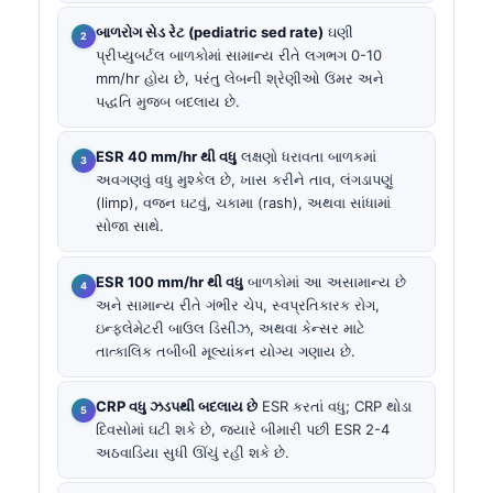
બાળરોગ સેડ રેટ (pediatric sed rate)
ઘણી
પ્રીપ્યુબર્ટલ બાળકોમાં સામાન્ય રીતે લગભગ 0-10
mm/hr હોય છે, પરંતુ લેબની શ્રેણીઓ ઉંમર અને
પદ્ધતિ મુજબ બદલાય છે.
ESR 40 mm/hr થી વધુ
લક્ષણો ધરાવતા બાળકમાં
અવગણવું વધુ મુશ્કેલ છે, ખાસ કરીને તાવ, લંગડાપણું
(limp), વજન ઘટવું, ચકામા (rash), અથવા સાંધામાં
સોજા સાથે.
ESR 100 mm/hr થી વધુ
બાળકોમાં આ અસામાન્ય છે
અને સામાન્ય રીતે ગંભીર ચેપ, સ્વપ્રતિકારક રોગ,
ઇન્ફ્લેમેટરી બાઉલ ડિસીઝ, અથવા કેન્સર માટે
તાત્કાલિક તબીબી મૂલ્યાંકન યોગ્ય ગણાય છે.
CRP વધુ ઝડપથી બદલાય છે
ESR કરતાં વધુ; CRP થોડા
દિવસોમાં ઘટી શકે છે, જ્યારે બીમારી પછી ESR 2-4
અઠવાડિયા સુધી ઊંચું રહી શકે છે.