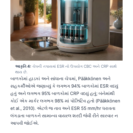
આકૃતિ 4:
ચેપની તપાસમાં ESR નો ઉપયોગ CBC અને CRP સાથે
થાય છે.
બાળકોમાં હાડકાં અને સાંધાના ચેપમાં, Pääkkönen અને
સહકર્મીઓએ જણાવ્યું કે લગભગ 94% બાળકોમાં ESR વધ્યું
હતું અને લગભગ 95% બાળકોમાં CRP વધ્યું હતું; બંનેમાંથી
કોઈ એક માર્કર લગભગ 98% માં પોઝિટિવ હતો (Pääkkönen
et al., 2010). એટલે જ તાવ અને ESR 55 mm/hr ધરાવતા
લંગડાતા બાળકને સામાન્ય વાયરલ શરદી જેવી રીતે સારવાર ન
આપવી જોઈએ.