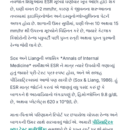
નવજાત શિશુઓમાં ESR મૂલ્યો ઘણીવાર ખૂબ ઓછા હોઈ શકે
છે, ઘણી વખત 0-2 mm/hr, કારણ કે જીવનના શરૂઆતના
તબક્કામાં ફાઇબ્રિનોજેન અને ઇમ્યુનોગ્લોબ્યુલિનના પેટર્ન
અલગ હોય છે. શાળાની ઉંમર સુધીમાં, ઘણી લેબ્સ 10 અથવા 15
mm/hr થી ઉપરના મૂલ્યોને ચિહ્નિત કરે છે, જ્યારે કેટલાક
કિશોરોની રેન્જ પ્યુબર્ટી પછી પુખ્ત સ્ત્રી અથવા પુખ્ત પુરુષની
રેન્જ જેવી લાગે છે.
Sox અને Liangની ક્લાસિક *Annals of Internal
Medicine* સમીક્ષાએ ESR ને માત્ર ત્યારે ઉપયોગી ગણાવ્યું
હતું જ્યારે પ્રી-ટેસ્ટ પ્રશ્ન સ્પષ્ટ હોય, અને એ સલાહ
પીડિયાટ્રિક્સમાં આજે પણ સાચી છે (Sox & Liang, 1986). હું
ESR માત્ર જોઈને કરતાં એ જાણવું વધુ પસંદ કરું છું કે
બાળકને 6 અઠવાડિયાનો લંગડાપણું છે, હિમોગ્લોબિન 9.8 g/dL
છે, અથવા પ્લેટલેટ્સ 620 x 10^9/L છે.
માતા-પિતાએ પરિણામને રિપોર્ટ પર છપાયેલા ચોક્કસ રેન્જ અને
બાળકની ઉંમર સાથે સરખાવવું જોઈએ. અમારી
પીડિયાટ્રિક
બ્લડ ટેસ્ટ માર્ગદર્શિકા
સમજાવે છે કે પુખ્ત ચાર્ટ પર જે સંખ્યા