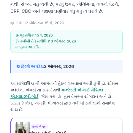
નથી. સંખ્યા મહત્વની છે, પરંતુ ઉંમર, એનિમિયા, તાવનો પેટર્ન,
CRP, CBC અને લક્ષણો ઘણીવાર વધુ મહત્વ ધરાવે છે.
📖 ~10-12 મિનિટ
📅
15 મે, 2026
📝 પ્રકાશિત:
15 મે, 2026
🩺 તબીબી રીતે સમીક્ષિત:
3 ઓગસ્ટ, 2026
✅ પુરાવા આધારિત
🔄 છેલ્લે અપડેટ:
3 ઓગસ્ટ, 2026
આ માર્ગદર્શિકા ની આગેવાની હેઠળ લખવામાં આવી હતી
ડૉ. થોમસ
ક્લેઈન, એમડી
ના સહયોગથી
કાન્ટેસ્ટી એઆઈ મેડિકલ
એડવાઇઝરી બોર્ડ
, જેમાં પ્રો. ડૉ. હંસ વેબરના યોગદાન અને ડૉ.
સારાહ મિશેલ, એમડી, પીએચડી દ્વારા તબીબી સમીક્ષાનો સમાવેશ
થાય છે.
મુખ્ય લેખક