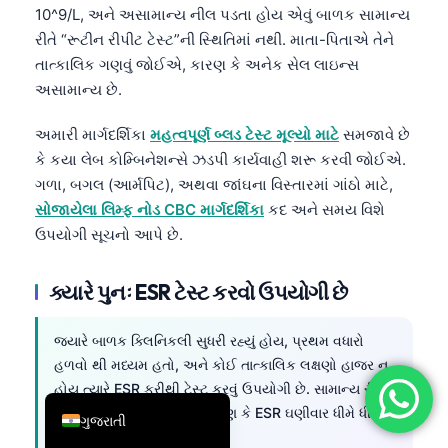
10^9/L, અને અસામાન્ય નીલ પડતા હોય એવું બાળક સામાન્ય
简体中文
રીતે “રૂટીન રીપીટ ટેસ્ટ”ની સ્થિતિમાં નથી. માતા-પિતાએ તેને
Română
તાત્કાલિક ગણવું જોઈએ, કારણ કે અનેક સેલ લાઇન્સ
અસામાન્ય છે.
Türkçe
Ελληνικά
અમારી માર્ગદર્શિકા
મહત્વપૂર્ણ બ્લડ ટેસ્ટ મૂલ્યો માટે
સમજાવે છે
Português
કે કયા લેબ કોમ્બિનેશન્સે ઝડપી કાર્યવાહી શરૂ કરવી જોઈએ.
ગળા, બગલ (આર્મપિટ), અથવા જાંઘના વિસ્તારમાં ગાંઠો માટે,
Español
સોજાયેલા લિમ્ફ નોડ CBC માર્ગદર્શિકા
કદ અને સમય વિશે
Italiano
ઉપયોગી સૂચનો આપે છે.
עִבְרִית
ક્યારે પુનઃ ESR ટેસ્ટ કરવો ઉપયોગી છે
Français
العربية
જ્યારે બાળક ક્લિનિકલી સુધરી રહ્યું હોય, પ્રથમ વધારો
Deutsch
હળવો થી મધ્યમ હતો, અને કોઈ તાત્કાલિક લક્ષણો હાજર ન
English
હોય ત્યારે ESR ફરીથી ટેસ્ટ કરવું ઉપયોગી છે. સામાન્ય રીપીટ
વિન્ડો
2-4 અઠવાડિયા
, છે, કારણ કે ESR ઘણીવાર ધીમે ધીમે
ગુજરાતી
નોર્મલ થાય છે.