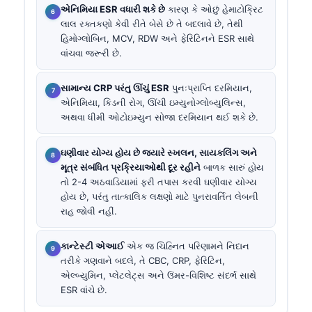
એનિમિયા ESR વધારી શકે છે
કારણ કે ઓછું હેમાટોક્રિટ
લાલ રક્તકણો કેવી રીતે બેસે છે તે બદલાવે છે, તેથી
હિમોગ્લોબિન, MCV, RDW અને ફેરિટિનને ESR સાથે
વાંચવા જરૂરી છે.
સામાન્ય CRP પરંતુ ઊંચું ESR
પુનઃપ્રાપ્તિ દરમિયાન,
એનિમિયા, કિડની રોગ, ઊંચી ઇમ્યુનોગ્લોબ્યુલિન્સ,
અથવા ધીમી ઓટોઇમ્યુન સોજા દરમિયાન થઈ શકે છે.
ઘણીવાર યોગ્ય હોય છે જ્યારે સ્ખલન, સાયકલિંગ અને
મૂત્ર સંબંધિત પ્રક્રિયાઓથી દૂર રહીને
બાળક સારું હોય
તો 2-4 અઠવાડિયામાં ફરી તપાસ કરવી ઘણીવાર યોગ્ય
હોય છે, પરંતુ તાત્કાલિક લક્ષણો માટે પુનરાવર્તિત લેબની
રાહ જોવી નહીં.
કાન્ટેસ્ટી એઆઈ
એક જ ચિહ્નિત પરિણામને નિદાન
તરીકે ગણવાને બદલે, તે CBC, CRP, ફેરિટિન,
એલ્બ્યુમિન, પ્લેટલેટ્સ અને ઉંમર-વિશિષ્ટ સંદર્ભ સાથે
ESR વાંચે છે.