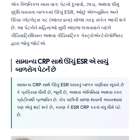
એક ક્લિનિકલ ખાસ વાત: પેટનો દુખાવો, ઝાડા, અથવા ધીમું
Frysk
વૃદ્ધિ ધરાવતા બાળકમાં ઊંચું ESR, ઓછું એલ્બ્યુમિન અને
Esperanto
ઊંચા પ્લેટલેટ્સ ગટ (આંતરડાના) સોજા તરફ સંકેત આપી શકે
Беларуская мова
છે. આ પેટર્નને મહિનાઓ સુધી અંદાજ લગાવવાને બદલે
પીડિયાટ્રિશિયન અથવા પીડિયાટ્રિક ગેસ્ટ્રોએન્ટેરોલોજિસ્ટ
Татар теле
દ્વારા જોવું જોઈએ.
Кыргызча
ئۇيغۇرچە
સામાન્ય CRP સાથે ઊંચું ESR એ સાચું
બાળરોગ પેટર્ન છે
Cebuano
Basa Jawa
સામાન્ય CRP સાથે ઊંચું ESR ધરાવતું બાળક ઘણીવાર સૂચવે છે
ພາສາລາວ
કે પ્રક્રિયા ધીમી છે, જૂની છે, અથવા એનિમિયા અથવા રક્ત
Монгол
પ્રોટીનથી પ્રભાવિત છે. ચેપ પછીની સાજા થવાની અવસ્થામાં
પણ એવું થઈ શકે છે, કારણ કે ESR CRP કરતાં વધુ ધીમે ઘટે
Afrikaans
છે.
العربية المغربية
Occitan