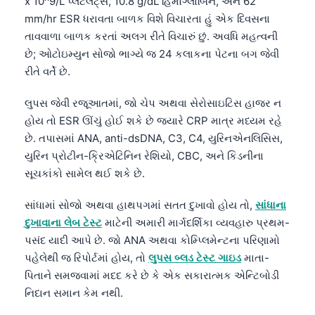
x 10^9/L પ્લેટલેટ્સ, 10.8 g/dL હિમોગ્લોબિન, અને 62
mm/hr ESR ધરાવતા બાળક વિશે વિચારતા હું એક દિવસના
તાવવાળા બાળક કરતાં અલગ રીતે વિચારું છું. અવધિ મહત્વની
છે; ઓટોઇમ્યુન સોજો ભાગ્યે જ 24 કલાકના પેટના બગ જેવી
રીતે વર્તે છે.
લુપસ જેવી રજૂઆતમાં, જો ચેપ અથવા સેરોસાઇટિસ હાજર ન
હોય તો ESR ઊંચું હોઈ શકે છે જ્યારે CRP માત્ર મધ્યમ રહે
છે. તપાસમાં ANA, anti-dsDNA, C3, C4, યુરિનએનલિસિસ,
યુરિન પ્રોટીન-ક્રિએટિનિન રેશિયો, CBC, અને કિડનીના
સૂચકાંકો સામેલ થઈ શકે છે.
સાંધામાં સોજો અથવા હાથપગમાં સતત દુખાવો હોય તો,
સાંધાના
દુખાવાના લેબ ટેસ્ટ
માટેની અમારી માર્ગદર્શિકા વ્યવહારુ પ્રથમ-
પસંદ યાદી આપે છે. જો ANA અથવા કોમ્પ્લિમેન્ટના પરિણામો
પહેલેથી જ રિપોર્ટમાં હોય, તો
લુપસ બ્લડ ટેસ્ટ ગાઇડ
માતા-
પિતાને સમજવામાં મદદ કરે છે કે એક સકારાત્મક એન્ટિબોડી
Norsk bokmål
નિદાન સમાન કેમ નથી.
Ślōnskŏ gŏdka