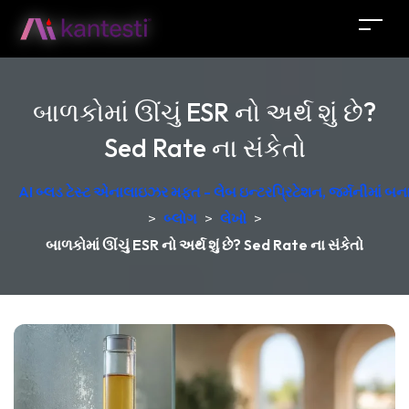
બાળકોમાં ઊંચું ESR નો અર્થ શું છે?
Sed Rate ના સંકેતો
AI બ્લડ ટેસ્ટ એનાલાઇઝર મફત - લેબ ઇન્ટરપ્રિટેશન, જર્મનીમાં બન
>
બ્લોગ
>
લેખો
>
બાળકોમાં ઊંચું ESR નો અર્થ શું છે? Sed Rate ના સંકેતો