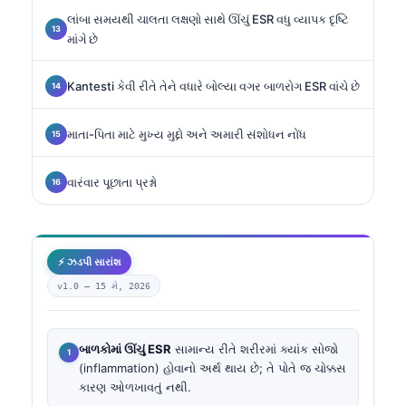
લાંબા સમયથી ચાલતા લક્ષણો સાથે ઊંચું ESR વધુ વ્યાપક દૃષ્ટિ
માંગે છે
Kantesti કેવી રીતે તેને વધારે બોલ્યા વગર બાળરોગ ESR વાંચે છે
માતા-પિતા માટે મુખ્ય મુદ્દો અને અમારી સંશોધન નોંધ
વારંવાર પૂછાતા પ્રશ્નો
⚡ ઝડપી સારાંશ
v1.0 —
15 મે, 2026
બાળકોમાં ઊંચું ESR
સામાન્ય રીતે શરીરમાં ક્યાંક સોજો
(inflammation) હોવાનો અર્થ થાય છે; તે પોતે જ ચોક્કસ
કારણ ઓળખાવતું નથી.