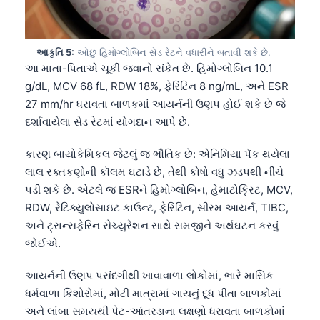
આકૃતિ 5:
ઓછું હિમોગ્લોબિન સેડ રેટને વધારીને બતાવી શકે છે.
આ માતા-પિતાએ ચૂકી જવાનો સંકેત છે. હિમોગ્લોબિન 10.1
g/dL, MCV 68 fL, RDW 18%, ફેરિટિન 8 ng/mL, અને ESR
27 mm/hr ધરાવતા બાળકમાં આયર્નની ઉણપ હોઈ શકે છે જે
દર્શાવાયેલા સેડ રેટમાં યોગદાન આપે છે.
કારણ બાયોકેમિકલ જેટલું જ ભૌતિક છે: એનિમિયા પૅક થયેલા
લાલ રક્તકણોની કૉલમ ઘટાડે છે, તેથી કોષો વધુ ઝડપથી નીચે
પડી શકે છે. એટલે જ ESRને હિમોગ્લોબિન, હેમાટોક્રિટ, MCV,
RDW, રેટિક્યુલોસાઇટ કાઉન્ટ, ફેરિટિન, સીરમ આયર્ન, TIBC,
અને ટ્રાન્સફેરિન સેચ્યુરેશન સાથે સમજીને અર્થઘટન કરવું
જોઈએ.
આયર્નની ઉણપ પસંદગીથી ખાવાવાળા લોકોમાં, ભારે માસિક
ધર્મવાળા કિશોરોમાં, મોટી માત્રામાં ગાયનું દૂધ પીતા બાળકોમાં
અને લાંબા સમયથી પેટ-આંતરડાના લક્ષણો ધરાવતા બાળકોમાં