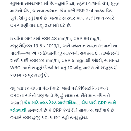
સૂક્ષ્મતા સમયગાળામાં છે. ન્યુમોનિયા, સ્ટ્રેપ ગળાનો ચેપ, મૂત્ર
માર્ગનો ચેપ, અથવા ત્વચાના ચેપ પછી ESR 2-4 અઠવાડિયા
સુધી ઊંચું રહી શકે છે, જ્યારે સારવાર કામ કરતી થાય ત્યારે
CRP ઘણી વાર ઘણું ઝડપથી ઘટે છે.
5 વર્ષના બાળકમાં ESR 48 mm/hr, CRP 86 mg/L,
ન્યુટ્રોફિલ્સ 13.5 x 10^9/L, અને વજન ન સહન કરવાની ના
પાડવી—આ એ જ દિવસની મૂલ્યાંકનની સમસ્યા છે. તાજેતરની
શરદી પછી ESR 24 mm/hr, CRP 5 mg/Lથી ઓછી, સામાન્ય
WBC, અને સંપૂર્ણ ઊર્જા ધરાવતું 10 વર્ષનું બાળક તો સંપૂર્ણપણે
અલગ જ પ્રકારનું છે.
વધુ વ્યાપક ચેપના પેટર્ન માટે, જેમાં પ્રોકેલ્સિટોનિન અને
CBCના સંકેતો પણ આવે છે, હું સામાન્ય રીતે માતા-પિતાને
અમારી
ચેપ માટે બ્લડ ટેસ્ટ માર્ગદર્શિકા
. .
ચેપ પછી CRP સાથે
જોડવાથી
સમજાવે છે કે CRP કેવી રીતે સામાન્ય થઈ શકે છે
જ્યારે ESR હજી પણ પાછળ રહી રહ્યું હોય.