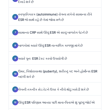
દેખાડે શકે છે
સ્વપ્રતિકારક (autoimmune) રોગના સંકેતો સામાન્ય રીતે
ESR જે સાથે રહે છે તેમાં જોવા મળે છે
સામાન્ય CRP સાથે ઊંચું ESR એ સાચું બાળરોગ પેટર્ન છે
બાળકોમાં ક્યારે ઊંચું ESR તાત્કાલિક કાળજી માંગે છે
ક્યારે પુનઃ ESR ટેસ્ટ કરવો ઉપયોગી છે
ઉંમર, કિશોરાવસ્થા (puberty), શરીરનું કદ અને હોર્મોન્સ ESR
બદલી શકે છે
લેબની તકનીક સેડ રેટને ઉપર કે નીચે થોડું ખસેડી શકે છે
ઊંચું ESR પરિણામ આવ્યા પછી માતા-પિતાએ શું પૂછવું જોઈએ