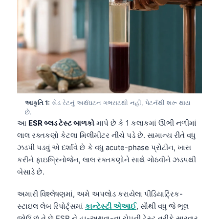
આકૃતિ 1:
સેડ રેટનું અર્થઘટન ગભરાટથી નહીં, પેટર્નથી શરૂ થાય
છે.
આ
ESR બ્લડ ટેસ્ટ બાળકો
માપે છે કે 1 કલાકમાં ઊભી નળીમાં
લાલ રક્તકણો કેટલા મિલીમીટર નીચે પડે છે. સામાન્ય રીતે વધુ
ઝડપી પડવું એ દર્શાવે છે કે વધુ acute-phase પ્રોટીન, ખાસ
કરીને ફાઇબ્રિનોજેન, લાલ રક્તકણોને સાથે ગોઠવીને ઝડપથી
બેસાડે છે.
અમારી વિશ્લેષણમાં, અમે અપલોડ કરાયેલા પીડિયાટ્રિક-
સ્ટાઇલ લેબ રિપોર્ટ્સમાં
કાન્ટેસ્ટી એઆઈ
, સૌથી વધુ જે ભૂલ
જોઉં છું તે છે ESR ને હા-અથવા-ના ચેપની ટેસ્ટ તરીકે સારવાર