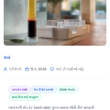
લેખો
૧ટીપી૧ટી
15 મે, 2026
કોઈ ટીપ્પણીઓ નહિ
બાળરોગ ESR
લેબ રિપોર્ટ સમજો
2026 અપડેટ
માતા-પિતા માટે અનુકૂળ
બાળકની સેડ રેટ (sed rate) પુખ્ત વયના જેવી રીતે વાંચાતી