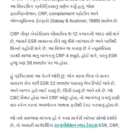
આ સિસ્ટમિક પ્રતિક્રિયાનું વર્ણન કર્યું હતું, જેમાં
ફાઇબ્રિનોજન, CRP, complement પ્રોટીન અને
એલ્બ્યુમિનના ફેરફારો (Gabay & Kushner, 1999) શામેલ છે.
CRP તીવ્ર બેક્ટેરિયલ બીમારીના 6-12 કલાકની અંદર વધી શકે
છે, જ્યારે ESR સામાન્ય રીતે વધુ ધીમે બદલાય છે અને પછીથી
શિખરે પહોંચી શકે છે. આ વિલંબ જ કારણ છે કે ન્યુમોનિયા
પરથી સાજા થતું બાળકનું CRP 4 mg/L હોઈ શકે, પરંતુ ESR
હજુ પણ 38 mm/hr પર જ હોય.
હું પ્રેક્ટિસમાં આ પેટર્ન જોઉં છું: એક માતા-પિતા બે સતત
વાયરલ ચેપ પછી ESR 32 mm/hr ધરાવતું લેબ રિપોર્ટ લાવે છે,
અને બાળક હવે ખાઈ રહ્યું છે, ઊંઘી રહ્યું છે અને રમે છે. જો
CBC સ્થિર હોય અને CRP ઓછું હોય, તો આગળનું પગલું ઘણી
વાર સ્કેન કરતાં અવલોકન અથવા ફરીથી ટેસ્ટ કરવાનું હોય છે.
જો તમે સમજવા માંગતા હો કે કયા માર્કર્સ ખરેખર સોજો દર્શાવે
છે, તો અમારી માર્ગદર્શિકા
ઇન્ફ્લેમેશન બ્લડ ટેસ્ટ્સ
ESR, CRP,