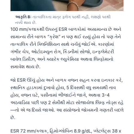
日本語
Eesti
આકૃતિ 8:
તાત્કાલિકતા માત્ર ફ્લેગ પરથી નહીં, લક્ષણો પરથી
નક્કી થાય છે.
Azərbaycan dili
100 mm/કલાકથી ઉપરનું ESR બાળકોમાં અસામાન્ય છે અને
Bosanski
સામાન્ય રીતે બાળક “ક્રેશ” ન પણ થઈ રહ્યું હોય તો પણ તેને
Svenska
તાત્કાલિક રીતે ક્લિનિશિયન સાથે ચર્ચવું જોઈએ. કારણોમાં
ગંભીર ચેપ, ઓટોઇમ્યુન રોગ, કિડનીમાં સોજો, ઇન્ફ્લેમેટરી
Српски језик
બાવેલ ડિસીઝ, અને ક્યારેક લ્યુકેમિયા અથવા લિમ્ફોમાનો
Íslenska
સમાવેશ થાય છે.
Հայերեն
જો ESR ઊંચું હોય અને બાળક વજન સહન કરવા ઇનકાર કરે,
Bahasa Indonesia
સ્થાનિક હાડકામાં દુખાવો હોય, 5 દિવસથી વધુ સમયથી તાવ
हिन्दी
હોય, વજન ઘટે, પસીનામાં ભીંજાઈને જાગે, અથવા 3-4
Nederlands
અઠવાડિયા પછી પણ 2 સેમીથી મોટા સોજાયેલા લિમ્ફ નોડ્સ રહે
—તો એ જ દિવસે જાઓ. આ સંયોજનો જોખમની ગણતરી બદલે
Dansk
છે.
Български
ESR 72 mm/કલાક, હિમોગ્લોબિન 8.9 g/dL, પ્લેટલેટ્સ 38 x
فارسی