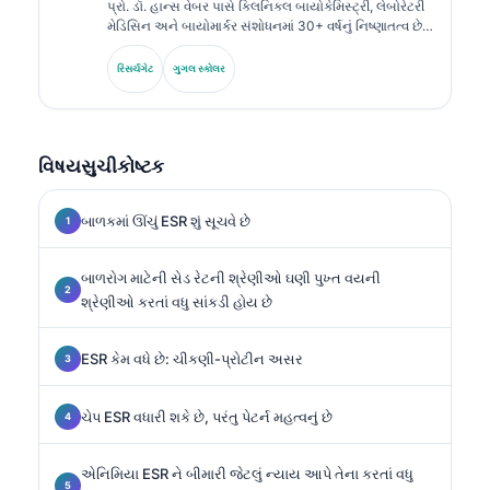
પ્રો. ડૉ. હાન્સ વેબર પાસે ક્લિનિકલ બાયોકેમિસ્ટ્રી, લેબોરેટરી
મેડિસિન અને બાયોમાર્કર સંશોધનમાં 30+ વર્ષનું નિષ્ણાતત્વ છે.
જર્મન સોસાયટી ફોર ક્લિનિકલ કેમિસ્ટ્રીના ભૂતપૂર્વ પ્રમુખ
તરીકે, તેઓ ડાયગ્નોસ્ટિક પેનલ વિશ્લેષણ, બાયોમાર્કર
રિસર્ચગેટ
ગુગલ સ્કોલર
સ્ટાન્ડર્ડાઇઝેશન અને AI-સહાયિત લેબોરેટરી મેડિસિનમાં
વિશેષતા ધરાવે છે.
વિષયસુચીકોષ્ટક
બાળકમાં ઊંચું ESR શું સૂચવે છે
બાળરોગ માટેની સેડ રેટની શ્રેણીઓ ઘણી પુખ્ત વયની
શ્રેણીઓ કરતાં વધુ સાંકડી હોય છે
ESR કેમ વધે છે: ચીકણી-પ્રોટીન અસર
ચેપ ESR વધારી શકે છે, પરંતુ પેટર્ન મહત્વનું છે
એનિમિયા ESR ને બીમારી જેટલું ન્યાય આપે તેના કરતાં વધુ