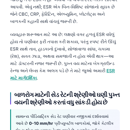
આપવી. એવું નથી; ESR એક બિન-વિશિષ્ટ સોજાનો સૂચક છે
જેને CBC, CRP, ફેરિટિન, એલ્બ્યુમિન, પ્લેટલેટ્સ અને
બાળકની કહાની સાથે વાંચવું જરૂરી છે.
વ્યવહારુ શરૂઆત માટે આ છે: લક્ષણો વગર હળવું ESR વધેલું
હોય તો ઘણીવાર ફરી તપાસ કરી શકાય, પરંતુ સ્પષ્ટ રીતે ઊંચું
ESR સાથે તાવ, હાડકાનો દુખાવો, સોજાવાળા સાંધા, ચકામા
(રેશ), સતત ઝાડા, અથવા સમજાતી ન હોય એવી થાક—આ
માટે ડૉક્ટરની નજર જરૂરી છે. પુખ્ત વય માટેના બેકગ્રાઉન્ડ
રેન્જ અને લેબ્સ કેમ અલગ પડે છે તે માટે જુઓ અમારી
ESR
માટે માર્ગદર્શિકા
.
બાળરોગ માટેની સેડ રેટની શ્રેણીઓ ઘણી પુખ્ત
વયની શ્રેણીઓ કરતાં વધુ સાંકડી હોય છે
સામાન્ય પીડિયાટ્રિક સેડ રેટ ઘણીવાર નજીકમાં દર્શાવવામાં
આવે છે
0-10 mm/hr
પ્રીપ્યુબર્ટલ બાળકોમાં, જોકે કેટલીક