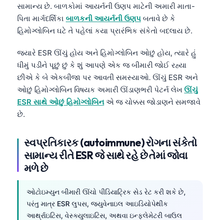
સામાન્ય છે. બાળકોમાં આયર્નની ઉણપ માટેની અમારી માતા-
પિતા માર્ગદર્શિકા
બાળકની આયર્નની ઉણપ
બતાવે છે કે
હિમોગ્લોબિન ઘટે તે પહેલાં કયા પ્રારંભિક સંકેતો બદલાય છે.
જ્યારે ESR ઊંચું હોય અને હિમોગ્લોબિન ઓછું હોય, ત્યારે હું
ધીમું પડીને પૂછું છું કે શું આપણે એક જ બીમારી જોઈ રહ્યા
છીએ કે બે એકબીજા પર આવતી સમસ્યાઓ. ઊંચું ESR અને
ઓછું હિમોગ્લોબિન વિષયક અમારી ઊંડાણભરી પેટર્ન લેખ
ઊંચું
ESR સાથે ઓછું હિમોગ્લોબિન
એ જ ચોક્કસ જોડાણને સમજાવે
છે.
સ્વપ્રતિકારક (autoimmune) રોગના સંકેતો
સામાન્ય રીતે ESR જે સાથે રહે છે તેમાં જોવા
મળે છે
ઓટોઇમ્યુન બીમારી ઊંચો પીડિયાટ્રિક સેડ રેટ કરી શકે છે,
પરંતુ માત્ર ESR લુપસ, જ્યુવેનાઇલ આઇડિયોપેથીક
આર્થ્રાઇટિસ, વેસ્ક્યુલાઇટિસ, અથવા ઇન્ફ્લેમેટરી બાઉલ