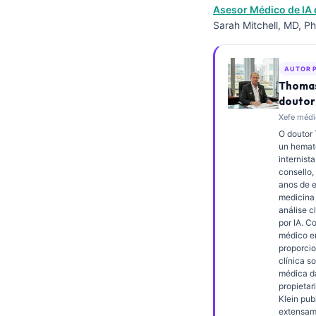
Asesor Médico de IA 
Frysk
Sarah Mitchell, MD, Ph
Esperanto
Беларуская мова
AUTOR 
Татар теле
Thomas
doutor
Кыргызча
Xefe médic
ئۇيغۇرچە
O doutor
un hemató
Cebuano
internista
consello,
Basa Jawa
anos de e
medicina 
ພາສາລາວ
análise cl
por IA. C
Монгол
médico en
Afrikaans
proporcio
clínica s
العربية المغربية
médica d
propietar
Occitan
Klein pub
extensam