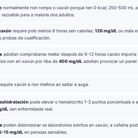
e
normalmente non rompe o xaxún porque ten 0 kcal; 250-500 mL a
 razoable para a maioría dos adultos.
 xaxún
require polo menos 8 horas sen calorías;
126 mg/dL
ou máis e
 probas de cualificación.
os
adoitan comprobarse mellor despois de 9-12 horas cando importa a
vios non en xaxún por riba de
400 mg/dL
adoitan provocar un panel
equire xaxún e non mellora ao saltar a auga.
eshidratación
pode elevar o hematocrito 1-3 puntos porcentuais e 
g/dL
sen enfermidade real.
le
poden distorsionar os laboratorios estritos en xaxún; a cafeína po
5-15 mg/dL
en persoas sensibles.