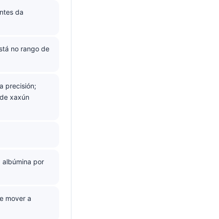
ntes da
stá no rango de
 precisión;
 de xaxún
a albúmina por
de mover a