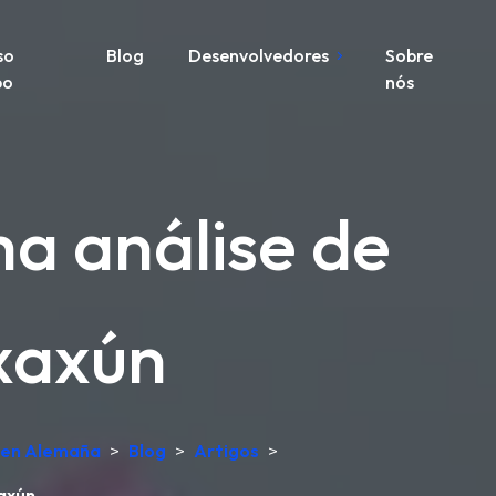
so
Blog
Desenvolvedores
Sobre
po
nós
a análise de
xaxún
o en Alemaña
>
Blog
>
Artigos
>
axún