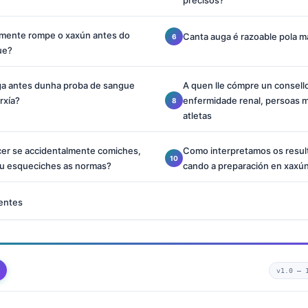
precisos?
lmente rompe o xaxún antes do
Canta auga é razoable pola m
ue?
a antes dunha proba de sangue
A quen lle cómpre un consell
rxía?
enfermidade renal, persoas m
atletas
cer se accidentalmente comiches,
Como interpretamos os result
u esqueciches as normas?
cando a preparación en xaxún
entes
v1.0 —