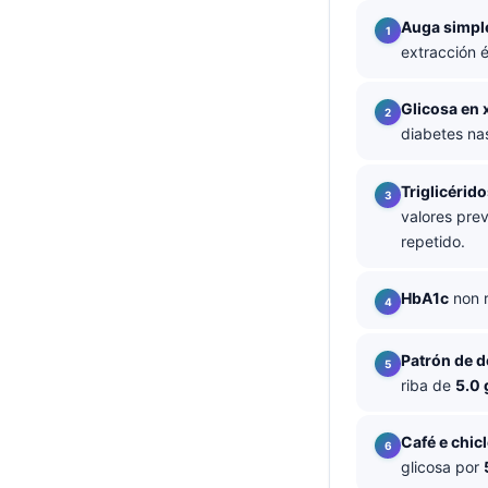
Auga simpl
తెలుగు
extracción é
मराठी
اردو
Glicosa en
diabetes nas
বাংলা
Shqip
Triglicérid
Magyar
valores pre
repetido.
Slovenščina
한국어
HbA1c
non r
Polski
Lietuvių kalba
Patrón de d
riba de
5.0 
Русский
ქართული
Café e chic
Čeština
glicosa por