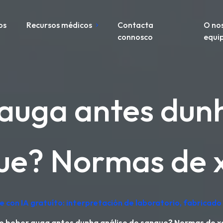
os
Recursos médicos
Contacta
O no
connosco
equi
auga antes dunh
ue? Normas de 
e con IA gratuíto: interpretación de laboratorio, fabricad
o beber auga antes dunha análise de sangue? Normas de x