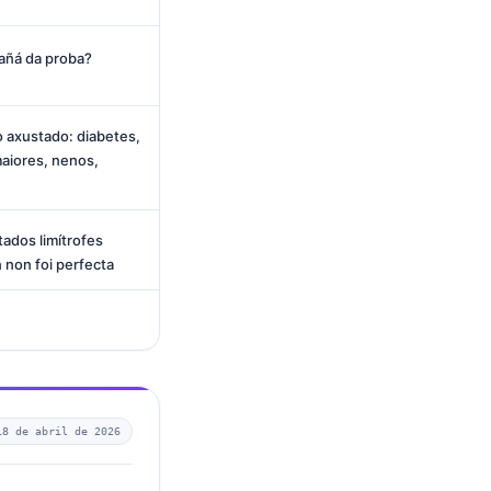
añá da proba?
o axustado: diabetes,
aiores, nenos,
ados limítrofes
 non foi perfecta
18 de abril de 2026