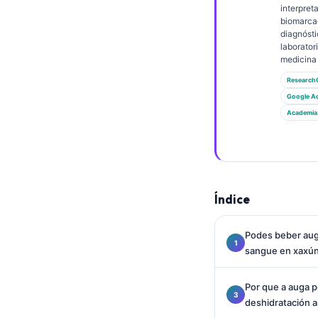
Gàidhlig
interpret
biomarca
Euskara
diagnósti
laborator
Македонски јазик
medicina 
Latviešu valoda
Research
অসমীয়া
Google A
Academia
සිංහල
سنڌي
پښتو
Índice
Slovenčina
Hrvatski
Podes beber aug
sangue en xaxú
Suomi
Қазақ тілі
Por que a auga p
deshidratación a
Català