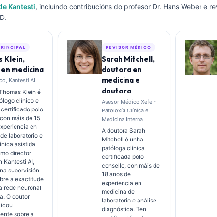
de Kantesti
, incluíndo contribucións do profesor Dr. Hans Weber e re
D.
PRINCIPAL
REVISOR MÉDICO
 Klein,
Sarah Mitchell,
 en medicina
doutora en
medicina e
o, Kantesti AI
doutora
 Thomas Klein é
logo clínico e
Asesor Médico Xefe -
 certificado polo
Patoloxía Clínica e
 con máis de 15
Medicina Interna
xperiencia en
A doutora Sarah
de laboratorio e
Mitchell é unha
ínica asistida
patóloga clínica
omo director
certificada polo
 Kantesti AI,
consello, con máis de
na supervisión
18 anos de
obre a exactitude
experiencia en
a rede neuronal
medicina de
ia. O doutor
laboratorio e análise
licou
diagnóstica. Ten
ente sobre a