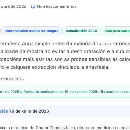
 abril de 2026
Non hai comentarios
Interpretación análise de sangue
Actualización 2026
Apta para pacie
ermítese auga simple antes da maioría dos laboratorios
calidade da mostra ao evitar a deshidratación e a súa c
xcepcións máis estritas son as probas sensibles ás calor
io e calquera extracción vinculada a anestesia.
 abril de 2026
bril de 2026
🩺 Revisado médicamente:
16 de xullo de 2026
✅ Baseado en evid
ción:
16 de xullo de 2026
baixo a dirección de
Doutor Thomas Klein, doutor en medicina
en cola