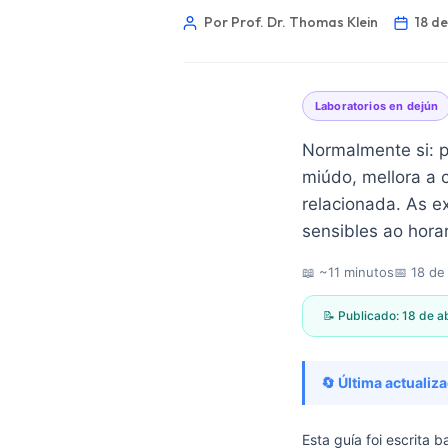
Por Prof. Dr. Thomas Klein
18 de
Laboratorios en dejún
Normalmente si: p
miúdo, mellora a 
relacionada. As e
sensibles ao horar
📖 ~11 minutos
📅
18 de
📝 Publicado:
18 de a
🔄 Última actualiza
Norsk bokmål
Ślōnskŏ gŏdka
Esta guía foi escrita 