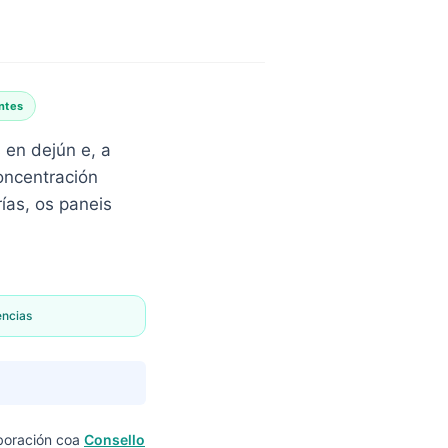
ntes
 en dejún e, a
oncentración
ías, os paneis
encias
boración coa
Consello