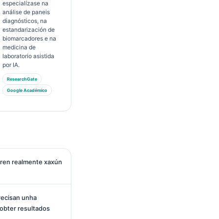
especialízase na
análise de paneis
diagnósticos, na
estandarización de
biomarcadores e na
medicina de
laboratorio asistida
por IA.
ResearchGate
Google Académico
iren realmente xaxún
recisan unha
 obter resultados