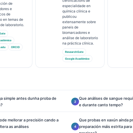
certificacións de
ación de
especialidade en
dores e
química clínica e
cos de
publicou
io en temas de
extensamente sobre
de laboratorio.
paneis de
biomarcadores e
Gate
análise de laboratorio
cadémico
na práctica clínica.
.edu
ORCID
ResearchGate
Google Académico
a simple antes dunha proba de
Que análises de sangue requ
n?
e durante canto tempo?
ode mellorar a precisión cando a
Que probas en xaxún aínda p
ltera as análises
preparación máis estrita para