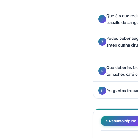
O‘zbekcha
Українська
Que é o que rea
traballo de sang
አማርኛ
Kiswahili
Podes beber aug
antes dunha ciru
ភាសាខ្មែរ
ဗမာစာ
ไทย
Que deberías fa
tomaches café o
Tagalog
Tiếng Việt
Preguntas frecu
Bahasa Melayu
മലയാളം
ಕನ್ನಡ
⚡ Resumo rápido
ગુજરાતી
தமிழ்