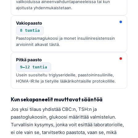
valikoiduissa aineenvaihduntapaneeleissa tai kun
ajoitusta yhdenmukaistetaan.
Vakiopaasto
8 tuntia
Paastoplasmaglukoosi ja monet insuliiniresistenssin
arvioinnit alkavat tästä.
Pitkä paasto
9–12 tuntia
Usein suositeltu triglyserideille, paastoininsuliinille,
HOMA-IR:lle ja tietyille lääkärikohtaisille protokollille.
Kun sekapaneelit muuttavat sääntöä
Jos yksi tilaus yhdistää CBC:n, TSH:n ja
paastoglukoosin, glukoosi määrittää valmistelun.
Turvallisin kysymys, jonka voit esittää laboratoriolle,
ei ole vain se, tarvitsetko paastota, vaan se, mikä