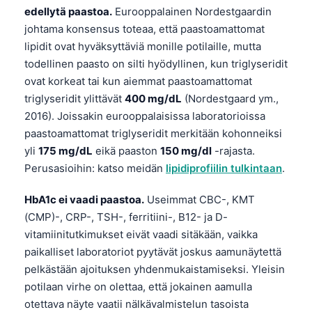
edellytä paastoa.
Eurooppalainen Nordestgaardin
johtama konsensus toteaa, että paastoamattomat
lipidit ovat hyväksyttäviä monille potilaille, mutta
todellinen paasto on silti hyödyllinen, kun triglyseridit
ovat korkeat tai kun aiemmat paastoamattomat
triglyseridit ylittävät
400 mg/dL
(Nordestgaard ym.,
2016). Joissakin eurooppalaisissa laboratorioissa
paastoamattomat triglyseridit merkitään kohonneiksi
yli
175 mg/dL
eikä paaston
150 mg/dl
-rajasta.
Perusasioihin: katso meidän
lipidiprofiilin tulkintaan
.
HbA1c ei vaadi paastoa.
Useimmat CBC-, KMT
(CMP)-, CRP-, TSH-, ferritiini-, B12- ja D-
vitamiinitutkimukset eivät vaadi sitäkään, vaikka
paikalliset laboratoriot pyytävät joskus aamunäytettä
pelkästään ajoituksen yhdenmukaistamiseksi. Yleisin
potilaan virhe on olettaa, että jokainen aamulla
otettava näyte vaatii nälkävalmistelun tasoista