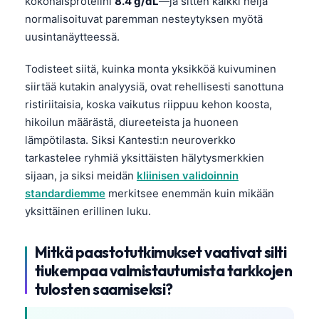
kokonaisproteiini
8.4 g/dL
—ja sitten kaikki neljä
normalisoituvat paremman nesteytyksen myötä
uusintanäytteessä.
Todisteet siitä, kuinka monta yksikköä kuivuminen
siirtää kutakin analyysiä, ovat rehellisesti sanottuna
ristiriitaisia, koska vaikutus riippuu kehon koosta,
hikoilun määrästä, diureeteista ja huoneen
lämpötilasta. Siksi Kantesti:n neuroverkko
tarkastelee ryhmiä yksittäisten hälytysmerkkien
sijaan, ja siksi meidän
kliinisen validoinnin
standardiemme
merkitsee enemmän kuin mikään
yksittäinen erillinen luku.
Mitkä paastotutkimukset vaativat silti
tiukempaa valmistautumista tarkkojen
tulosten saamiseksi?