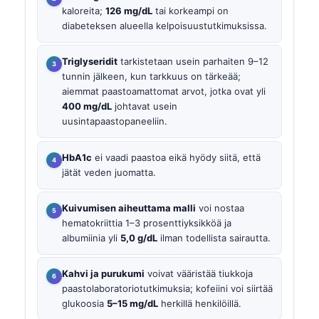
kaloreita;
126 mg/dL
tai korkeampi on
diabeteksen alueella kelpoisuustutkimuksissa.
Triglyseridit
tarkistetaan usein parhaiten 9–12
tunnin jälkeen, kun tarkkuus on tärkeää;
aiemmat paastoamattomat arvot, jotka ovat yli
400 mg/dL
johtavat usein
uusintapaastopaneeliin.
HbA1c
ei vaadi paastoa eikä hyödy siitä, että
jätät veden juomatta.
Kuivumisen aiheuttama malli
voi nostaa
hematokriittia 1–3 prosenttiyksikköä ja
albumiinia yli
5,0 g/dL
ilman todellista sairautta.
Kahvi ja purukumi
voivat vääristää tiukkoja
paastolaboratoriotutkimuksia; kofeiini voi siirtää
glukoosia
5–15 mg/dL
herkillä henkilöillä.