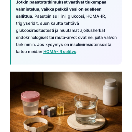
Jotkin paastotutkimukset vaativat tiukempaa
valmistelua, vaikka pelkkä vesi on edelleen
sallittua.
Paastoin su l iini, glukoosi, HOMA-IR,
triglyseridit, suun kautta tehtävä
glukoosirasitustesti ja muutamat ajoitusherkät
endokrinologiset tai rauta-arvot ovat ne, joita valvon
tarkimmin. Jos kysymys on insuliiniresistenssistä,
katso meidän
HOMA-IR selitys
.