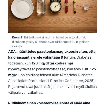
Kuva 2:
Eri tutkimuksilla on erilaiset paastoikkunat;
tilauksen yksityiskohdat ovat tärkeämpiä kuin yleinen
sääntö.
ADA määrittelee paastoplasmaglukoosin siten, että
kalorinsaantia ei ole vähintään 8 tuntiin.
Diabetes
todetaan, kun
126 mg/dl tai korkeampi
hyväksyttävässä paastonäytteessä, kun taas
100–125
mg/dL
on esidiabeteksen alue (American Diabetes
Association Professional Practice Committee, 2025).
Raja-arvot ovat juuri niitä, joihin kahvi tai myöhäisillan
välipala voi vaikuttaa.
Rutiininomainen kolesteroliseulonta ei enää aina