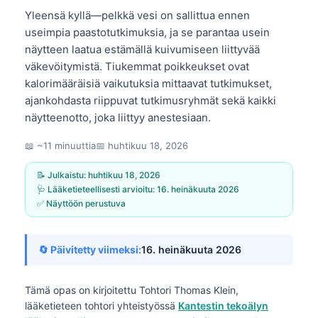
Yleensä kyllä—pelkkä vesi on sallittua ennen
useimpia paastotutkimuksia, ja se parantaa usein
näytteen laatua estämällä kuivumiseen liittyvää
väkevöitymistä. Tiukemmat poikkeukset ovat
kalorimääräisiä vaikutuksia mittaavat tutkimukset,
ajankohdasta riippuvat tutkimusryhmät sekä kaikki
näytteenotto, joka liittyy anestesiaan.
📖 ~11 minuuttia
📅
huhtikuu 18, 2026
📝 Julkaistu:
huhtikuu 18, 2026
🩺 Lääketieteellisesti arvioitu:
16. heinäkuuta 2026
✅ Näyttöön perustuva
🔄 Päivitetty viimeksi:
16. heinäkuuta 2026
Tämä opas on kirjoitettu
Tohtori Thomas Klein,
lääketieteen tohtori
yhteistyössä
Kantestin tekoälyn