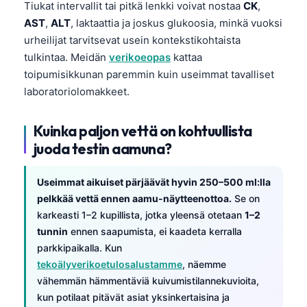
Gàidhlig
Tiukat intervallit tai pitkä lenkki voivat nostaa
CK
,
AST
,
ALT
, laktaattia ja joskus glukoosia, minkä vuoksi
Euskara
urheilijat tarvitsevat usein kontekstikohtaista
Македонски јазик
tulkintaa. Meidän
verikoeopas
kattaa
Latviešu valoda
toipumisikkunan paremmin kuin useimmat tavalliset
laboratoriolomakkeet.
Galego
অসমীয়া
Kuinka paljon vettä on kohtuullista
සිංහල
juoda testin aamuna?
سنڌي
پښتو
Useimmat aikuiset pärjäävät hyvin 250–500 ml:lla
pelkkää vettä ennen aamu-näytteenottoa.
Se on
karkeasti 1–2 kupillista, jotka yleensä otetaan
1–2
Slovenčina
tunnin
ennen saapumista, ei kaadeta kerralla
parkkipaikalla. Kun
Hrvatski
tekoälyverikoetulosalustamme
, näemme
Қазақ тілі
vähemmän hämmentäviä kuivumistilannekuvioita,
Català
kun potilaat pitävät asiat yksinkertaisina ja