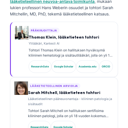
lääketieteellinen neuvoa-antava toimikunta
, mukaan
lukien professori Hans Weberin osuudet ja tohtori Sarah
Mitchellin, MD, PhD, tekemä lääketieteellinen katsaus.
PÄÄKIRJOITTAJA
Thomas Klein, lääketieteen tohtori
Ylilääkäri, Kantesti AI
Tohtori Thomas Klein on hallituksen hyväksymä
kliininen hematologi ja sisätautilääkäri, jolla on yli 15
vuoden kokemus laboratoriolääketieteestä ja
tekoälyavusteisesta kliinisestä analyysistä.
ResearchGate
Google Scholar
Academia.edu
ORCID
Lääketieteellisena johtajana (Chief Medical Officer)
yrityksessä Kantesti AI hän valvoo kliinisesti
omistusoikeudellisen hermoverkon lääketieteellistä
tarkkuutta. Tohtori Klein on julkaissut laajasti
LÄÄKETIETEELLINEN ARVIOIJA
biomarkkereiden tulkinnasta ja
Sarah Mitchell, lääketieteen tohtori
laboratoriotutkimusten diagnostiikasta
Lääketieteellinen pääneuvonantaja - kliininen patologia ja
laboratoriolääketieteen aiheista.
sisätaudit
Tohtori Sarah Mitchell on hallituksen sertifioima
kliininen patologi, jolla on yli 18 vuoden kokemus
laboratoriolääketieteestä ja diagnostisesta
analyysistä. Hänellä on erikoistason sertifikaatit
ResearchGate
Google Scholar