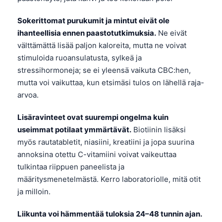
Frysk
Sokerittomat purukumit ja mintut eivät ole
Esperanto
ihanteellisia ennen paastotutkimuksia.
Ne eivät
Беларуская мова
välttämättä lisää paljon kaloreita, mutta ne voivat
stimuloida ruoansulatusta, sylkeä ja
Татар теле
stressihormoneja; se ei yleensä vaikuta CBC:hen,
Кыргызча
mutta voi vaikuttaa, kun etsimäsi tulos on lähellä raja-
ئۇيغۇرچە
arvoa.
Cebuano
Lisäravinteet ovat suurempi ongelma kuin
Basa Jawa
useimmat potilaat ymmärtävät.
Biotiinin lisäksi
ພາສາລາວ
myös rautatabletit, niasiini, kreatiini ja jopa suurina
annoksina otettu C-vitamiini voivat vaikeuttaa
Монгол
tulkintaa riippuen paneelista ja
Afrikaans
määritysmenetelmästä. Kerro laboratoriolle, mitä otit
العربية المغربية
ja milloin.
Occitan
Liikunta voi hämmentää tuloksia 24–48 tunnin ajan.