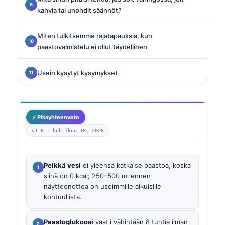
kahvia tai unohdit säännöt?
Miten tulkitsemme rajatapauksia, kun
paastovalmistelu ei ollut täydellinen
Usein kysytyt kysymykset
⚡ Pikayhteenveto
v1.0 —
huhtikuu 18, 2026
Pelkkä vesi
ei yleensä katkaise paastoa, koska
siinä on 0 kcal; 250–500 ml ennen
näytteenottoa on useimmille aikuisille
kohtuullista.
Paastoglukoosi
vaatii vähintään 8 tuntia ilman