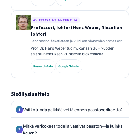
kliinisen kemian alalta, ja hän on julkaissut laajasti
biomarkkeripaneeleista ja laboratoriotutkimusten
analyysistä kliinisessä käytännössä.
AVUSTAVA ASIANTUNTIJA
Professori, tohtori Hans Weber, filosofian
tohtori
Laboratoriolääketieteen ja kliinisen biokemian professori
Prof. Dr. Hans Weber tuo mukanaan 30+ vuoden
asiantuntemuksen kliinisestä biokemiasta,
laboratoriolääketieteestä ja
biomarkkeritutkimuksesta. Hän oli aiemmin Saksan
ResearchGate
Google Scholar
kliinisen kemian seuran (German Society for Clinical
Chemistry) presidentti, ja hän erikoistuu diagnostisten
paneelien analyysiin, biomarkkereiden
standardointiin sekä tekoälyavusteiseen
Sisällysluettelo
laboratoriolääketieteeseen.
Voitko juoda pelkkää vettä ennen paastoverikoetta?
Mitkä verikokeet todella vaativat paaston—ja kuinka
kauan?