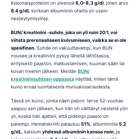
Kokonaisproteiini on yleensä
6,0–8,3 g/dl
, joten arvo
8.4 g/dL
korkean albumiinin ohella on usein
nesteytymisvihje.
BUN/ kreatiniini -suhde, joka on yli noin 20:1, voi
viitata prerenaaliseen kuivumiseen, vaikka se ei ole
spesifinen.
Suhde on vakuuttavampi, kun BUN
nousee ja kreatiniini pysyy lähellä lähtötasoa,
erityisesti paaston, matkustamisen, kuuman sään tai
kovan treenin jälkeen. Meidän
BUN/
kreatiniinisuhteen oppaasta
näyttää, miten tämä
kuvio eroaa luontaisesta munuaissairaudesta.
Tässä on kuvio, jonka näen paljon: terve 52-vuotias
saapuu sen jälkeen, kun hän on välttänyt nesteitä yön
yli, koska hän ajatteli, että pidempi paasto on
parempi. Hematokriitti palautuu
51%
, albumiinilla
5.2
g/dL
, kalsium
yhdessä albumiinin kanssa noin
, ja