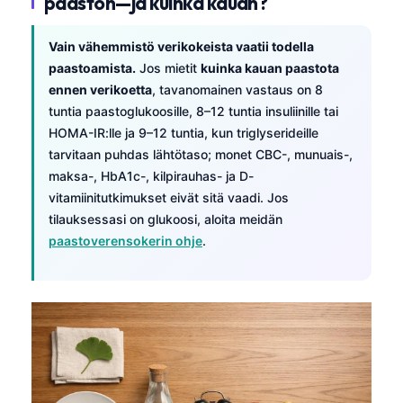
paaston—ja kuinka kauan?
Vain vähemmistö verikokeista vaatii todella
paastoamista.
Jos mietit
kuinka kauan paastota
ennen verikoetta
, tavanomainen vastaus on 8
tuntia paastoglukoosille, 8–12 tuntia insuliinille tai
HOMA-IR:lle ja 9–12 tuntia, kun triglyserideille
tarvitaan puhdas lähtötaso; monet CBC-, munuais-,
maksa-, HbA1c-, kilpirauhas- ja D-
vitamiinitutkimukset eivät sitä vaadi. Jos
tilauksessasi on glukoosi, aloita meidän
paastoverensokerin ohje
.