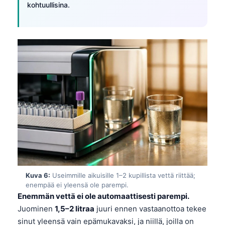
kohtuullisina.
O‘zbekcha
Українська
አማርኛ
Kiswahili
ភាសាខ្មែរ
ဗမာစာ
ไทย
Tagalog
Tiếng Việt
Bahasa Melayu
മലയാളം
Kuva 6:
Useimmille aikuisille 1–2 kupillista vettä riittää;
enempää ei yleensä ole parempi.
ಕನ್ನಡ
Enemmän vettä ei ole automaattisesti parempi.
ગુજરાતી
Juominen
1,5–2 litraa
juuri ennen vastaanottoa tekee
sinut yleensä vain epämukavaksi, ja niillä, joilla on
தமிழ்