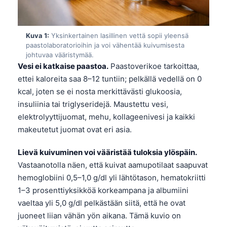
Kuva 1:
Yksinkertainen lasillinen vettä sopii yleensä
paastolaboratorioihin ja voi vähentää kuivumisesta
johtuvaa vääristymää.
Vesi ei katkaise paastoa.
Paastoverikoe tarkoittaa,
ettei kaloreita saa 8–12 tuntiin; pelkällä vedellä on 0
kcal, joten se ei nosta merkittävästi glukoosia,
insuliinia tai triglyseridejä. Maustettu vesi,
elektrolyyttijuomat, mehu, kollageenivesi ja kaikki
makeutetut juomat ovat eri asia.
Lievä kuivuminen voi vääristää tuloksia ylöspäin.
Vastaanotolla näen, että kuivat aamupotilaat saapuvat
hemoglobiini 0,5–1,0 g/dl yli lähtötason, hematokriitti
1–3 prosenttiyksikköä korkeampana ja albumiini
vaeltaa yli 5,0 g/dl pelkästään siitä, että he ovat
juoneet liian vähän yön aikana. Tämä kuvio on