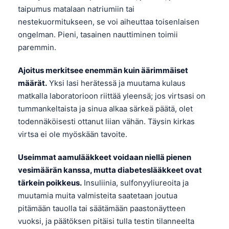
taipumus matalaan natriumiin tai
తెలుగు
nestekuormitukseen, se voi aiheuttaa toisenlaisen
मराठी
ongelman. Pieni, tasainen nauttiminen toimii
paremmin.
اردو
বাংলা
Ajoitus merkitsee enemmän kuin äärimmäiset
Shqip
määrät.
Yksi lasi herätessä ja muutama kulaus
matkalla laboratorioon riittää yleensä; jos virtsasi on
Magyar
tummankeltaista ja sinua alkaa särkeä päätä, olet
Slovenščina
todennäköisesti ottanut liian vähän. Täysin kirkas
한국어
virtsa ei ole myöskään tavoite.
Polski
Useimmat aamulääkkeet voidaan niellä pienen
Lietuvių kalba
vesimäärän kanssa, mutta diabeteslääkkeet ovat
tärkein poikkeus.
Insuliinia, sulfonyyliureoita ja
Русский
muutamia muita valmisteita saatetaan joutua
ქართული
pitämään tauolla tai säätämään paastonäytteen
Čeština
vuoksi, ja päätöksen pitäisi tulla testin tilanneelta