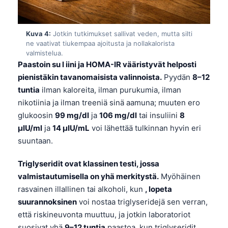
Kuva 4:
Jotkin tutkimukset sallivat veden, mutta silti
ne vaativat tiukempaa ajoitusta ja nollakalorista
valmistelua.
Paastoin su l iini ja HOMA-IR vääristyvät helposti
pienistäkin tavanomaisista valinnoista.
Pyydän
8–12
tuntia
ilman kaloreita, ilman purukumia, ilman
nikotiinia ja ilman treeniä sinä aamuna; muuten ero
glukoosin
99 mg/dl
ja
106 mg/dl
tai insuliini
8
µIU/ml
ja
14 µIU/mL
voi lähettää tulkinnan hyvin eri
suuntaan.
Triglyseridit ovat klassinen testi, jossa
valmistautumisella on yhä merkitystä.
Myöhäinen
rasvainen illallinen tai alkoholi, kun
, lopeta
suurannoksinen
voi nostaa triglyseridejä sen verran,
että riskineuvonta muuttuu, ja jotkin laboratoriot
suosivat yhä
9–12 tuntia
paastoa, kun triglyseridit