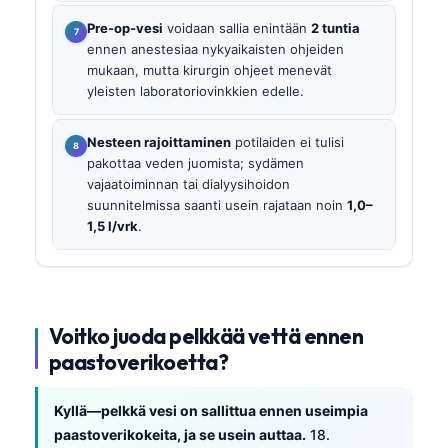
Pre-op-vesi
voidaan sallia enintään
2 tuntia
ennen anestesiaa nykyaikaisten ohjeiden
mukaan, mutta kirurgin ohjeet menevät
yleisten laboratoriovinkkien edelle.
Nesteen rajoittaminen
potilaiden ei tulisi
pakottaa veden juomista; sydämen
vajaatoiminnan tai dialyysihoidon
suunnitelmissa saanti usein rajataan noin
1,0–
1,5 l/vrk
.
Voitko juoda pelkkää vettä ennen
paastoverikoetta?
Kyllä—pelkkä vesi on sallittua ennen useimpia
paastoverikokeita, ja se usein auttaa.
18.