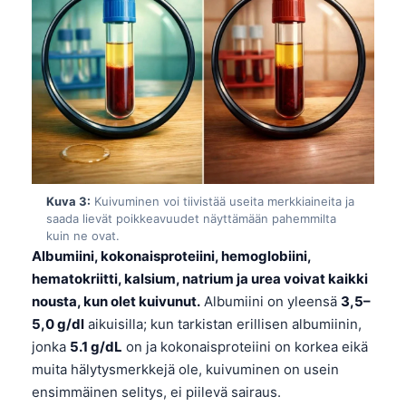
Kuva 3:
Kuivuminen voi tiivistää useita merkkiaineita ja
saada lievät poikkeavuudet näyttämään pahemmilta
kuin ne ovat.
Albumiini, kokonaisproteiini, hemoglobiini,
hematokriitti, kalsium, natrium ja urea voivat kaikki
nousta, kun olet kuivunut.
Albumiini on yleensä
3,5–
5,0 g/dl
aikuisilla; kun tarkistan erillisen albumiinin,
jonka
5.1 g/dL
on ja kokonaisproteiini on korkea eikä
muita hälytysmerkkejä ole, kuivuminen on usein
ensimmäinen selitys, ei piilevä sairaus.