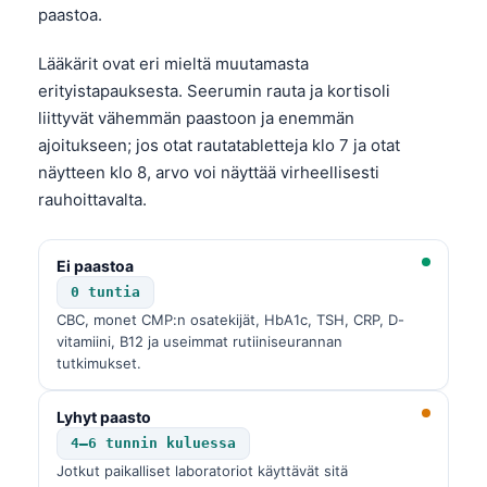
paastoa.
Lääkärit ovat eri mieltä muutamasta
erityistapauksesta. Seerumin rauta ja kortisoli
liittyvät vähemmän paastoon ja enemmän
ajoitukseen; jos otat rautatabletteja klo 7 ja otat
näytteen klo 8, arvo voi näyttää virheellisesti
rauhoittavalta.
Ei paastoa
0 tuntia
CBC, monet CMP:n osatekijät, HbA1c, TSH, CRP, D-
vitamiini, B12 ja useimmat rutiiniseurannan
tutkimukset.
Lyhyt paasto
4–6 tunnin kuluessa
Jotkut paikalliset laboratoriot käyttävät sitä