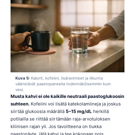
Kuva 5:
Kalorit, kofeiini, lisäravinteet ja liikunta
vääristävät paastopaneelia todennäköisemmin kuin
vesi.
Musta kahvi ei ole kaikille neutraali paastoglukoosin
suhteen.
Kofeiini voi lisätä katekolamiineja ja joskus
siirtää glukoosia määrällä
5–15 mg/dL
herkillä
potilailla se riittää siirtämään raja-arvotuloksen
Norsk bokmål
kliinisen rajan yli. Jos tavoitteena on tiukka
Ślōnskŏ gŏdka
paastonäyte, jätä kahvi ja tee kokonaan pois.