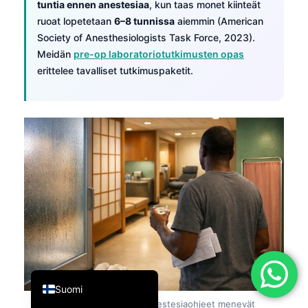
tuntia ennen anestesiaa
, kun taas monet kiinteät
简体中文
ruoat lopetetaan
6–8 tunnissa
aiemmin (American
Society of Anesthesiologists Task Force, 2023).
Română
Meidän
pre-op laboratoriotutkimusten opas
Türkçe
erittelee tavalliset tutkimuspaketit.
Ελληνικά
Português
Español
Italiano
עִבְרִית
Français
العربية
Deutsch
English
Suomi
Kuva 7:
Ennen leikkausta anestesiaohjeet menevät