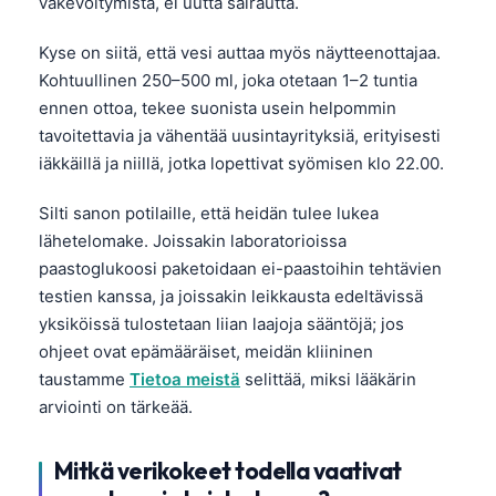
väkevöitymistä, ei uutta sairautta.
Kyse on siitä, että vesi auttaa myös näytteenottajaa.
Kohtuullinen 250–500 ml, joka otetaan 1–2 tuntia
ennen ottoa, tekee suonista usein helpommin
tavoitettavia ja vähentää uusintayrityksiä, erityisesti
iäkkäillä ja niillä, jotka lopettivat syömisen klo 22.00.
Silti sanon potilaille, että heidän tulee lukea
lähetelomake. Joissakin laboratorioissa
paastoglukoosi paketoidaan ei-paastoihin tehtävien
testien kanssa, ja joissakin leikkausta edeltävissä
yksiköissä tulostetaan liian laajoja sääntöjä; jos
ohjeet ovat epämääräiset, meidän kliininen
taustamme
Tietoa meistä
selittää, miksi lääkärin
arviointi on tärkeää.
Mitkä verikokeet todella vaativat