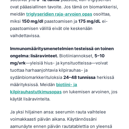
ovat pääasiallinen tavoite. Jos tämä on biomarkkerisi,
meidän
triglyseridien raja-arvojen opas
osoittaa,
miksi
150 mg/dl
paastoamisen ja
175 mg/dL
ei-
paastoamisen välillä eivät ole keskenään
vaihdettavissa.
Immunomääritysmenetelmien testeissä on toinen
ongelma: lisäravinteet.
Biotiiniannokset,
5–10
mg/vrk
—yleisiä hius- ja kynsituotteissa—voivat
tuottaa harhaanjohtavia kilpirauhas- ja
sydänbiomarkkerituloksia
24–48 tunnissa
herkissä
määrityksissä. Meidän
biotiini- ja
kilpirauhastutkimusopas
on lukemisen arvoinen, jos
käytät lisäravinteita.
Ja yksi hiljainen ansa: seerumin rauta vaihtelee
voimakkaasti päivän aikana. Käytännössäni
aamunäyte ennen päivän rautatablettia on yleensä