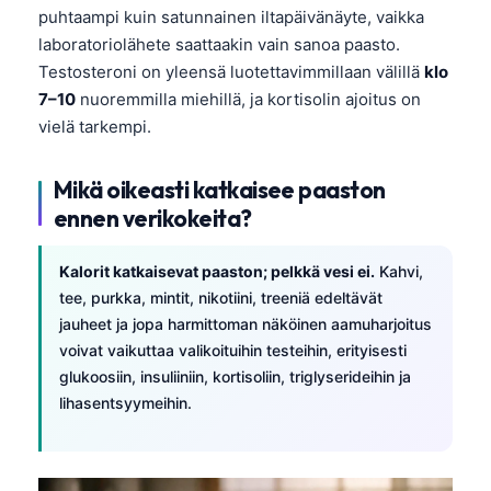
puhtaampi kuin satunnainen iltapäivänäyte, vaikka
laboratoriolähete saattaakin vain sanoa paasto.
Testosteroni on yleensä luotettavimmillaan välillä
klo
7–10
nuoremmilla miehillä, ja kortisolin ajoitus on
vielä tarkempi.
Mikä oikeasti katkaisee paaston
ennen verikokeita?
Kalorit katkaisevat paaston; pelkkä vesi ei.
Kahvi,
tee, purkka, mintit, nikotiini, treeniä edeltävät
jauheet ja jopa harmittoman näköinen aamuharjoitus
voivat vaikuttaa valikoituihin testeihin, erityisesti
glukoosiin, insuliiniin, kortisoliin, triglyserideihin ja
lihasentsyymeihin.