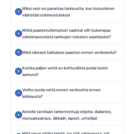
Miksi vesi voi parantaa tarkkuutta, kun kuivuminen
vääristää tutkimustuloksia
Mitkä paastotutkimukset vaativat silti tiukempaa
valmistautumista tarkkojen tulosten saamiseksi?
Mikä oikeasti katkaisee paaston ennen verikokeita?
Kuinka paljon vettä on kohtuullista juoda testin
aamuna?
Voitko juoda vettä ennen verikoetta ennen
leikkausta?
Kenelle tarvitaan tarkennettuja ohjeita: diabetes,
munuaissairaus, iäkkäät, lapset, urheilijat
Mitä sinun pitäisi tehdä, jos söit vahingossa, joit