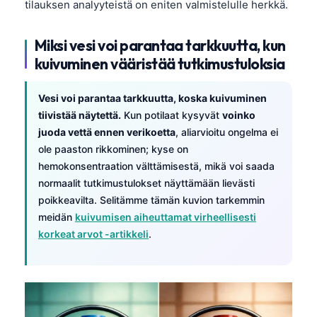
tilauksen analyyteistä on eniten valmistelulle herkkä.
Miksi vesi voi parantaa tarkkuutta, kun
kuivuminen vääristää tutkimustuloksia
Vesi voi parantaa tarkkuutta, koska kuivuminen
tiivistää näytettä.
Kun potilaat kysyvät
voinko
juoda vettä ennen verikoetta
, aliarvioitu ongelma ei
ole paaston rikkominen; kyse on
hemokonsentraation välttämisestä, mikä voi saada
normaalit tutkimustulokset näyttämään lievästi
poikkeavilta. Selitämme tämän kuvion tarkemmin
meidän
kuivumisen aiheuttamat virheellisesti
korkeat arvot -artikkeli
.