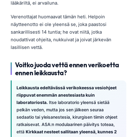
lääkäriltä, ei arvailuna.
日本語
Eesti
Verenottajat huomaavat tämän heti. Helpoin
Azərbaycan dili
näytteenotto ei ole yleensä se, joka paastosi
sankarillisesti 14 tuntia; he ovat niitä, jotka
Bosanski
noudattivat ohjeita, nukkuivat ja joivat järkevän
Svenska
lasillisen vettä.
Српски језик
Voitko juoda vettä ennen verikoetta
Íslenska
ennen leikkausta?
Հայերեն
Bahasa Indonesia
Leikkausta edeltävässä verikokeessa vesiohjeet
हिन्दी
riippuvat enemmän anestesiasta kuin
laboratoriosta.
Itse laboratorio yleensä sietää
Nederlands
pelkän veden, mutta jos sen jälkeen seuraa
Dansk
sedaatio tai yleisanestesia, kirurgisen tiimin ohjeet
Български
ratkaisevat. ASA:n modulaarinen päivitys toteaa,
että
Kirkkaat nesteet sallitaan yleensä, kunnes 2
فارسی