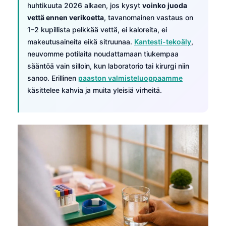
huhtikuuta 2026 alkaen, jos kysyt
voinko juoda
vettä ennen verikoetta
, tavanomainen vastaus on
1–2 kupillista pelkkää vettä, ei kaloreita, ei
makeutusaineita eikä sitruunaa.
Kantesti-tekoäly
,
neuvomme potilaita noudattamaan tiukempaa
sääntöä vain silloin, kun laboratorio tai kirurgi niin
sanoo. Erillinen
paaston valmisteluoppaamme
käsittelee kahvia ja muita yleisiä virheitä.