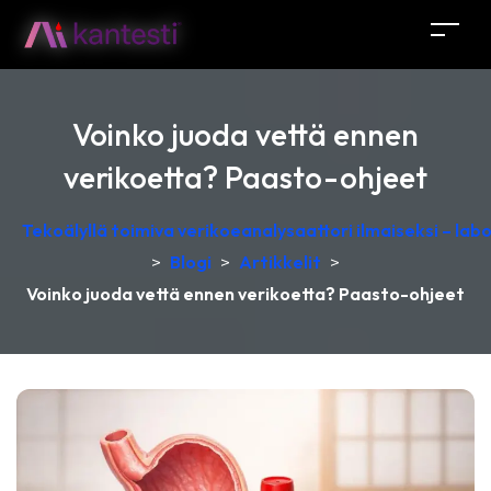
Voinko juoda vettä ennen
verikoetta? Paasto-ohjeet
Tekoälyllä toimiva verikoeanalysaattori ilmaiseksi – lab
>
Blogi
>
Artikkelit
>
Voinko juoda vettä ennen verikoetta? Paasto-ohjeet