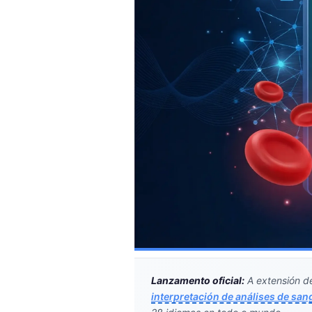
Gàidhlig
Euskara
Македонски јазик
Latviešu valoda
অসমীয়া
සිංහල
سنڌي
پښتو
Slovenčina
Hrvatski
Suomi
Қазақ тілі
Lanzamento oficial:
A extensión de
interpretación de análises de san
Català