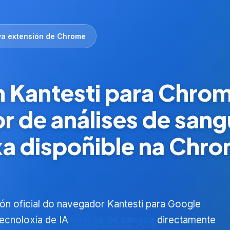
a extensión de Chrome
n Kantesti para Chro
r de análises de sang
 xa dispoñible na Ch
ón oficial do navegador Kantesti para Google
ecnoloxía de IA
análise de sangue
directamente