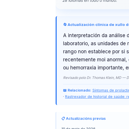
28 idiomas en todo o mundo.
O‘zbekcha
Українська
አማርኛ
🔄 Actualización clínica de xullo 
Kiswahili
A interpretación da análise 
ភាសាខ្មែរ
laboratorio, as unidades de 
rango non establece por si
ဗမာစာ
recentemente moi anormal, e
ไทย
ou hemorraxia importante, en
Tagalog
Revisado polo Dr. Thomas Klein, MD — Di
Tiếng Việt
Bahasa Melayu
📖 Relacionado:
Síntomas de prolacti
·
Rastrexador de historial de saúde: r
മലയാളം
ಕನ್ನಡ
ગુજરાતી
📋 Actualizacións previas
தமிழ்
10 de maio de 2026