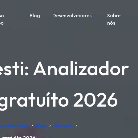
so
Blog
Desenvolvedores
Sobre
po
nós
sti: Analizador
 gratuíto 2026
o en Alemaña
>
Blog
>
Artigos
>
A gratuíto 2026