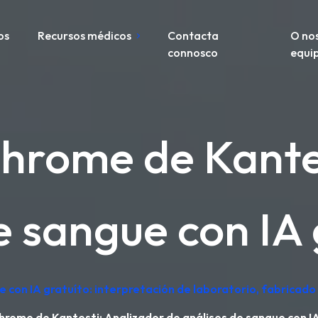
os
Recursos médicos
Contacta
O no
connosco
equi
hrome de Kante
e sangue con IA
e con IA gratuíto: interpretación de laboratorio, fabricad
hrome de Kantesti: Analizador de análises de sangue con I