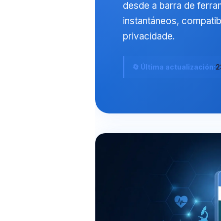
desde a barra de ferr
Frysk
instantáneos, compatib
Esperanto
privacidade.
Беларуская мова
Татар теле
🔄 Última actualización:
2
Кыргызча
ئۇيغۇرچە
Cebuano
Basa Jawa
ພາສາລາວ
Монгол
Afrikaans
العربية المغربية
Occitan