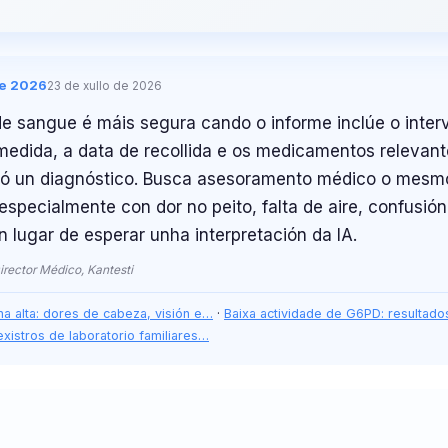
de 2026
23 de xullo de 2026
de sangue é máis segura cando o informe inclúe o interv
medida, a data de recollida e os medicamentos relevant
 só un diagnóstico. Busca asesoramento médico o mesmo
specialmente con dor no peito, falta de aire, confusión
 lugar de esperar unha interpretación da IA.
rector Médico, Kantesti
na alta: dores de cabeza, visión e…
·
Baixa actividade de G6PD: resultado
existros de laboratorio familiares…