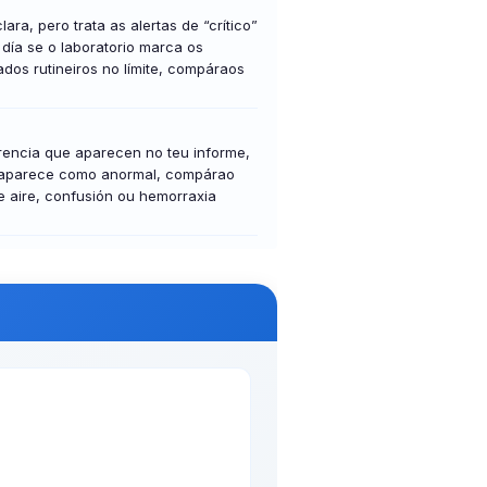
a, pero trata as alertas de “crítico”
día se o laboratorio marca os
ados rutineiros no límite, compáraos
erencia que aparecen no teu informe,
 e aparece como anormal, compárao
de aire, confusión ou hemorraxia