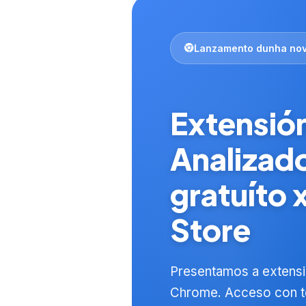
Lanzamento dunha nov
Extensió
Analizado
gratuíto
Store
Presentamos a extensi
Norsk bokmål
Chrome. Acceso con t
Ślōnskŏ gŏdka