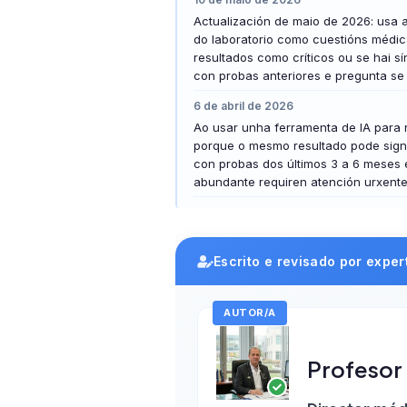
Actualización de maio de 2026: usa a
తెలుగు
do laboratorio como cuestións médic
मराठी
resultados como críticos ou se hai sí
con probas anteriores e pregunta se 
اردو
6 de abril de 2026
বাংলা
Ao usar unha ferramenta de IA para 
porque o mesmo resultado pode signi
Shqip
con probas dos últimos 3 a 6 meses e
Magyar
abundante requiren atención urxente 
Slovenščina
한국어
Escrito e revisado por expe
Polski
Lietuvių kalba
AUTOR/A
Русский
ქართული
Profesor 
Čeština