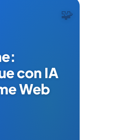
🧩
me:
ue con IA
rome Web