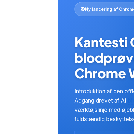
Ny lancering af Chrom
Kantesti
blodprøve
Chrome 
Introduktion af den off
Adgang drevet af AI
bl
værktøjslinje med øjebl
fuldstændig beskyttels
Norsk bokmål
Ślōnskŏ gŏdka