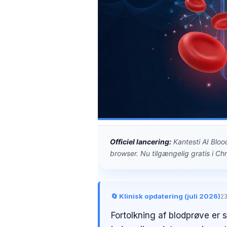
Gàidhlig
Euskara
Македонски јазик
Latviešu valoda
Galego
অসমীয়া
සිංහල
سنڌي
پښتو
Officiel lancering:
Kantesti AI Bloo
browser. Nu tilgængelig gratis i C
Slovenčina
Hrvatski
🔄 Klinisk opdatering (juli 2026)
23
Suomi
Fortolkning af blodprøve er 
Қазақ тілі