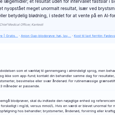
lægemidler; et resultat uden for intervallet fastslår i 
nyopstået meget unormalt resultat, især ved brystsmer
er betydelig blødning, i stedet for at vente på en AI-for
ief Medical Officer, Kantesti
ve | Gratis…
·
Anion Gap-blodprøve: høj, lav,…
·
Kost til lavt ferritin: Føde
idelsen som et værktøj til gennemgang i almindeligt sprog, men behandl
og ikke som app-fund; kontakt din behandler samme dag for resultater,
ystsmerter, besvimelse eller svær åndenød. For rutinemæssige grænsetil
1–3 måneder er passende.
nnemgå blodprøver, skal du indtaste den nøjagtige enhed og referenceinte
forskelligt i mg/dL versus mmol/L. Hvis en værdi er blevet unormal for
 opfølgning hos behandler; brystsmerter, åndenød, forvirring eller krafti