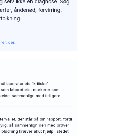
sig selv ikke en diagnose. Søg
ter, åndenød, forvirring,
tolkning.
varer, der…
 laboratoriets “kritiske”
 som laboratoriet markerer som
fælde: sammenlign med tidligere
rvallet, der står på din rapport, fordi
 nylig, så sammenlign den med prøver
g blødning kræver akut hjælp i stedet