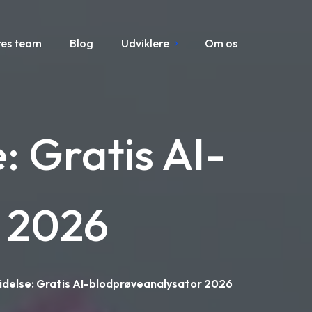
res team
Blog
Udviklere
Om os
 Gratis AI-
 2026
delse: Gratis AI-blodprøveanalysator 2026