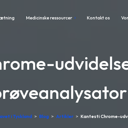
sætning
Medicinske ressourcer
Kontakt os
Vo
hrome-udvidelse:
prøveanalysator
lavet i Tyskland
>
Blog
>
Artikler
>
Kantesti Chrome-udvi