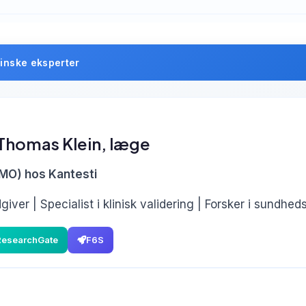
inske eksperter
 Thomas Klein, læge
MO) hos Kantesti
giver | Specialist i klinisk validering | Forsker i sundh
ResearchGate
F6S