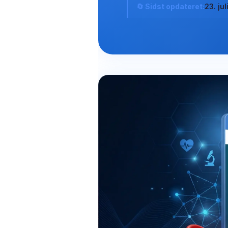
🔄 Sidst opdateret:
23. ju
Frysk
Esperanto
Беларуская мова
Татар теле
Кыргызча
ئۇيغۇرچە
Cebuano
Basa Jawa
ພາສາລາວ
Монгол
Afrikaans
العربية المغربية
Occitan