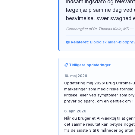
indsamlingsdato og relevante 
Català
lægehjælp samme dag ved et 
O‘zbekcha
besvimelse, svær svaghed ell
Українська
Gennemgået af Dr. Thomas Klein, MD — Ch
አማርኛ
📖 Relateret:
Biologisk alder-blodprø
Kiswahili
ភាសាខ្មែរ
ဗမာစာ
📋 Tidligere opdateringer
ไทย
10. maj 2026
Opdatering maj 2026: Brug Chrome-udv
Tagalog
markeringer som medicinske forhold 
Tiếng Việt
kritiske, eller ved symptomer som br
prøver og spørg, om en gentjek om 
Bahasa Melayu
6. apr. 2026
മലയാളം
Når du bruger et AI-værktøj til at ge
ಕನ್ನಡ
det samme resultat kan betyde noget 
fra de sidste 3 til 6 måneder og aftal
ગુજરાતી