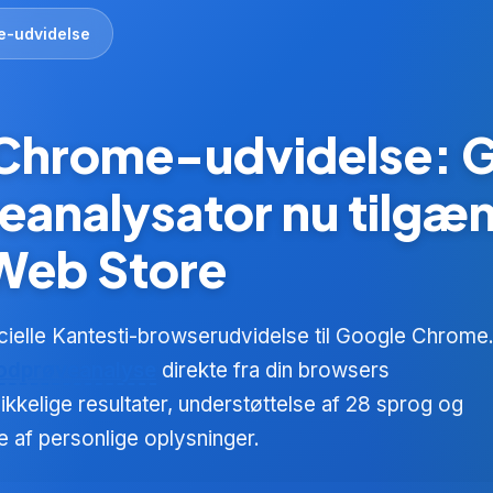
e-udvidelse
 Chrome-udvidelse: G
analysator nu tilgæng
Web Store
icielle Kantesti-browserudvidelse til Google Chrome
odprøveanalyse
direkte fra din browsers
ikkelige resultater, understøttelse af 28 sprog og
e af personlige oplysninger.