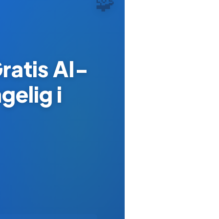
🧩
ratis AI-
elig i
.