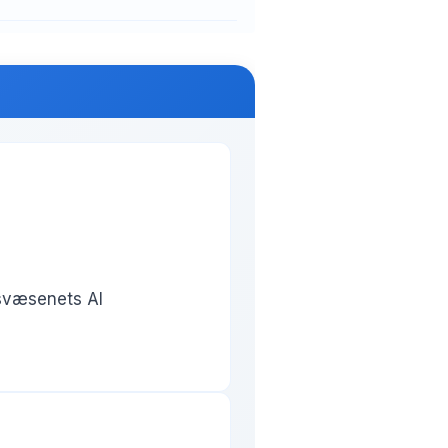
edsvæsenets AI