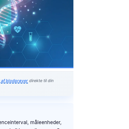
 af blodprøver
direkte til din
renceinterval, måleenheder,