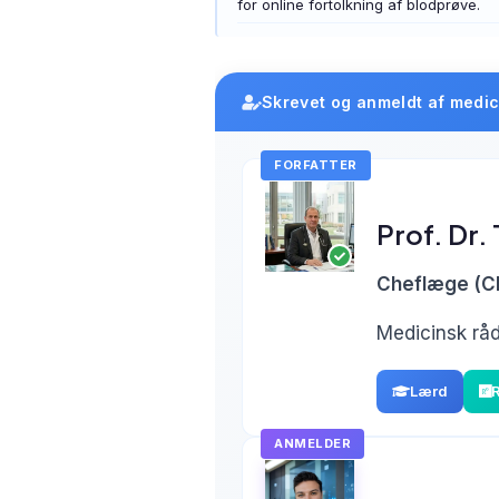
for online fortolkning af blodprøve.
தமிழ்
తెలుగు
Skrevet og anmeldt af medic
मराठी
اردو
FORFATTER
বাংলা
Shqip
Prof. Dr.
Magyar
Cheflæge (C
Slovenščina
한국어
Medicinsk råd
Polski
Lærd
Lietuvių kalba
Русский
ANMELDER
ქართული