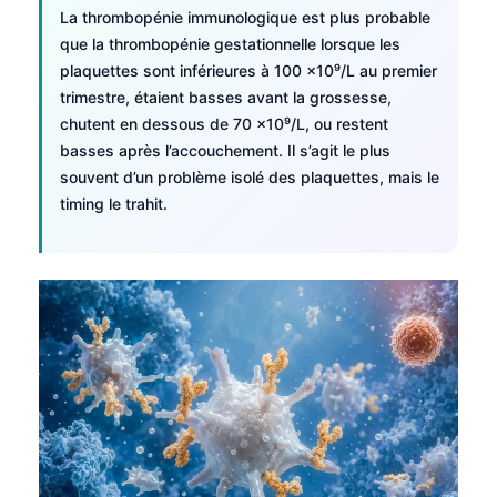
La thrombopénie immunologique est plus probable
தமிழ்
que la thrombopénie gestationnelle lorsque les
తెలుగు
plaquettes sont inférieures à 100 ×10⁹/L au premier
trimestre, étaient basses avant la grossesse,
मराठी
chutent en dessous de 70 ×10⁹/L, ou restent
اردو
basses après l’accouchement. Il s’agit le plus
souvent d’un problème isolé des plaquettes, mais le
বাংলা
timing le trahit.
Shqip
Magyar
Slovenščina
한국어
Polski
Lietuvių kalba
Русский
ქართული