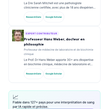
La Dre Sarah Mitchell est une pathologiste
clinicienne certifiée, avec plus de 18 ans d’expérience
en médecine de laboratoire et en analyse
diagnostique. Elle détient des certifications
ResearchGate
Google Scholar
spécialisées en chimie clinique et a publié de
nombreux travaux sur des panels de biomarqueurs et
l’analyse de laboratoire en pratique clinique.
EXPERT CONTRIBUTEUR
Professeur Hans Weber, docteur en
philosophie
Professeur de médecine de laboratoire et de biochimie
clinique
Le Prof. Dr Hans Weber apporte 30+ ans d’expertise
en biochimie clinique, médecine de laboratoire et
recherche sur les biomarqueurs. Ancien président de
la Société allemande de chimie clinique, il se
ResearchGate
Google Scholar
spécialise dans l’analyse des panels diagnostiques, la
standardisation des biomarqueurs et la médecine de
laboratoire assistée par IA.
📈
Fiable dans 127+ pays pour une interprétation de sang
par IA rapide et précise.