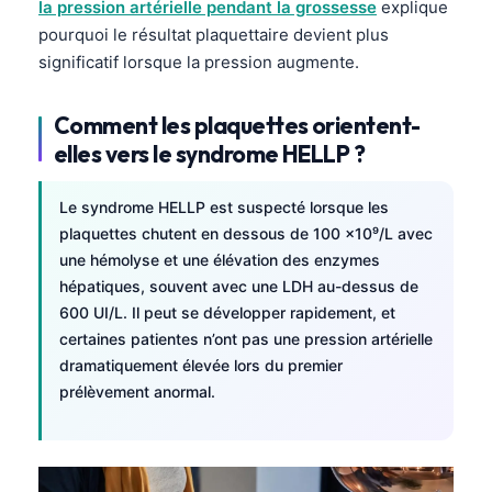
la pression artérielle pendant la grossesse
explique
Frysk
pourquoi le résultat plaquettaire devient plus
Esperanto
significatif lorsque la pression augmente.
Беларуская мова
Comment les plaquettes orientent-
Татар теле
elles vers le syndrome HELLP ?
Кыргызча
ئۇيغۇرچە
Le syndrome HELLP est suspecté lorsque les
plaquettes chutent en dessous de 100 ×10⁹/L avec
Cebuano
une hémolyse et une élévation des enzymes
Basa Jawa
hépatiques, souvent avec une LDH au-dessus de
ພາສາລາວ
600 UI/L. Il peut se développer rapidement, et
certaines patientes n’ont pas une pression artérielle
Монгол
dramatiquement élevée lors du premier
Afrikaans
prélèvement anormal.
العربية المغربية
Occitan