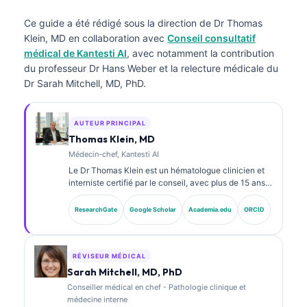
Ce guide a été rédigé sous la direction de
Dr Thomas
Klein, MD
en collaboration avec
Conseil consultatif
médical de Kantesti AI
, avec notamment la contribution
du professeur Dr Hans Weber et la relecture médicale du
Dr Sarah Mitchell, MD, PhD.
AUTEUR PRINCIPAL
Thomas Klein, MD
Médecin-chef, Kantesti AI
Le Dr Thomas Klein est un hématologue clinicien et
interniste certifié par le conseil, avec plus de 15 ans
d’expérience en médecine de laboratoire et en
analyse clinique assistée par IA. En tant que directeur
ResearchGate
Google Scholar
Academia.edu
ORCID
médical (Chief Medical Officer) chez Kantesti AI, il
assure la supervision clinique de l’exactitude
médicale du réseau neuronal propriétaire. Le Dr Klein
a publié sur l’interprétation des biomarqueurs et le
RÉVISEUR MÉDICAL
diagnostic de laboratoire.
Sarah Mitchell, MD, PhD
Conseiller médical en chef - Pathologie clinique et
médecine interne