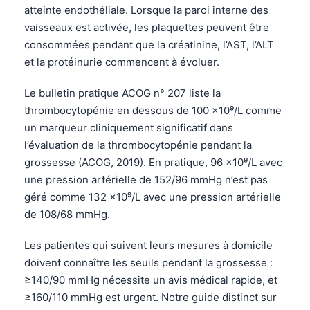
atteinte endothéliale. Lorsque la paroi interne des
vaisseaux est activée, les plaquettes peuvent être
consommées pendant que la créatinine, l’AST, l’ALT
et la protéinurie commencent à évoluer.
Le bulletin pratique ACOG n° 207 liste la
thrombocytopénie en dessous de 100 ×10⁹/L comme
un marqueur cliniquement significatif dans
l’évaluation de la thrombocytopénie pendant la
grossesse (ACOG, 2019). En pratique, 96 ×10⁹/L avec
une pression artérielle de 152/96 mmHg n’est pas
géré comme 132 ×10⁹/L avec une pression artérielle
de 108/68 mmHg.
Les patientes qui suivent leurs mesures à domicile
doivent connaître les seuils pendant la grossesse :
Norsk bokmål
≥140/90 mmHg nécessite un avis médical rapide, et
≥160/110 mmHg est urgent. Notre guide distinct sur
Ślōnskŏ gŏdka