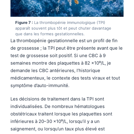
Čeština
日本語
Figure 7 :
La thrombopénie immunologique (TPI)
Eesti
apparaît souvent plus tôt et peut chuter davantage
Azərbaycan dili
que dans les formes gestationnelles.
La thrombopénie gestationnelle est un profil de fin
Bosanski
de grossesse ; la TPI peut être présente avant que le
Svenska
test de grossesse soit positif. Si une CBC à 9
Српски језик
semaines montre des plaquettes à 82 ×10⁹/L, je
demande les CBC antérieures, l’historique
Íslenska
médicamenteux, le contexte des tests viraux et tout
Հայերեն
symptôme d’auto-immunité.
Bahasa Indonesia
Les décisions de traitement dans la TPI sont
हिन्दी
individualisées. De nombreux hématologues
Nederlands
obstétricaux traitent lorsque les plaquettes sont
inférieures à 20–30 ×10⁹/L, lorsqu’il y a un
Dansk
saignement, ou lorsqu’un taux plus élevé est
Български