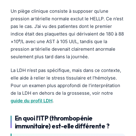
Català
Un piège clinique consiste à supposer qu’une
O‘zbekcha
pression artérielle normale exclut le HELLP. Ce n’est
Українська
pas le cas. J’ai vu des patientes dont le premier
indice était des plaquettes qui dérivaient de 180 à 88
አማርኛ
×10⁹/L avec une AST à 105 UI/L, tandis que la
Kiswahili
pression artérielle devenait clairement anormale
ភាសាខ្មែរ
seulement plus tard dans la journée.
ဗမာစာ
La LDH n’est pas spécifique, mais dans ce contexte,
ไทย
elle aide à relier le stress tissulaire et l’hémolyse.
Tagalog
Pour un examen plus approfondi de l’interprétation
de la LDH en dehors de la grossesse, voir notre
Tiếng Việt
guide du profil LDH
.
Bahasa Melayu
മലയാളം
En quoi l’ITP (thrombopénie
immunitaire) est-elle différente ?
ಕನ್ನಡ
ગુજરાતી