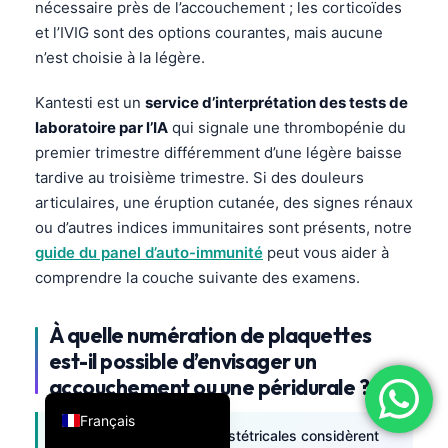
nécessaire près de l’accouchement ; les corticoïdes
فارسی
et l’IVIG sont des options courantes, mais aucune
n’est choisie à la légère.
简体中文
Română
Kantesti est un
service d’interprétation des tests de
Türkçe
laboratoire par l’IA
qui signale une thrombopénie du
premier trimestre différemment d’une légère baisse
Ελληνικά
tardive au troisième trimestre. Si des douleurs
Português
articulaires, une éruption cutanée, des signes rénaux
Español
ou d’autres indices immunitaires sont présents, notre
guide du panel d’auto-immunité
peut vous aider à
Italiano
comprendre la couche suivante des examens.
עִבְרִית
العربية
À quelle numération de plaquettes
Deutsch
est-il possible d’envisager un
accouchement ou une péridurale ?
English
Français
La plupart des équipes obstétricales considèrent