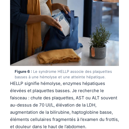
Gàidhlig
Euskara
Македонски јазик
Latviešu valoda
Galego
অসমীয়া
සිංහල
سنڌي
Figure 6 :
Le syndrome HELLP associe des plaquettes
پښتو
basses à une hémolyse et une atteinte hépatique.
HELLP signifie hémolyse, enzymes hépatiques
élevées et plaquettes basses. Je recherche le
Slovenčina
faisceau : chute des plaquettes, AST ou ALT souvent
au-dessus de 70 UI/L, élévation de la LDH,
Hrvatski
augmentation de la bilirubine, haptoglobine basse,
Suomi
éléments cellulaires fragmentés à l’examen du frottis,
Қазақ тілі
et douleur dans le haut de l’abdomen.