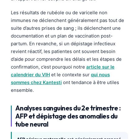
Gàidhlig
Euskara
Les résultats de rubéole ou de varicelle non
immunes ne déclenchent généralement pas tout de
Македонски јазик
suite d’autres prises de sang ; ils déclenchent une
Latviešu valoda
documentation et un plan de vaccination post-
Galego
partum. En revanche, si un dépistage infectieux
revient réactif, les patientes ont souvent besoin
অসমীয়া
d’aide pour comprendre les délais et les étapes de
සිංහල
confirmation, c’est pourquoi notre
article sur le
سنڌي
calendrier du VIH
et le contexte sur
qui nous
sommes chez Kantesti
ont tendance à être utiles
پښتو
ensemble.
Slovenčina
Analyses sanguines du 2e trimestre :
Hrvatski
AFP et dépistage des anomalies du
tube neural
Suomi
Қазақ тілі