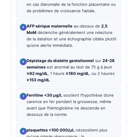
en cas d’anomalie de la fonction placentaire ou
de problèmes de croissance fœtale.
AFP sérique maternelle
au-dessus de
2,5
MoM
déclenche généralement une relecture
de la datation et une échographie ciblée plutôt
qu’une alerte immédiate.
Dépistage du diabète gestationnel
sur
24-28
semaines
est anormal au test de 75 g à jeun
≥92 mg/dL
, 1 heure
≥180 mg/dL
, ou 2 heures
≥153 mg/dL
.
Ferritine <30 µg/L
soutient l’hypothèse d’une
carence en fer pendant la grossesse, même
avant que l’hémoglobine ne descende en
dessous de la norme.
plaquettes <100 000/µL
nécessitent plus
qu’une simple réassurance ; la