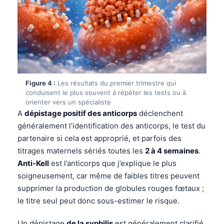
Figure 4 :
Les résultats du premier trimestre qui
conduisent le plus souvent à répéter les tests ou à
orienter vers un spécialiste
A
dépistage positif des anticorps
déclenchent
généralement l’identification des anticorps, le test du
partenaire si cela est approprié, et parfois des
titrages maternels sériés toutes les
2 à 4 semaines
.
Anti-Kell
est l’anticorps que j’explique le plus
soigneusement, car même de faibles titres peuvent
supprimer la production de globules rouges fœtaux ;
le titre seul peut donc sous-estimer le risque.
Norsk bokmål
Ślōnskŏ gŏdka
Un dépistage
de la syphilis
est généralement clarifié