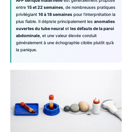
AFP sérique maternelle
est généralement proposé
Català
entre
15 et 22 semaines
, de nombreuses pratiques
O‘zbekcha
privilégiant
16 à 18 semaines
pour l’interprétation la
plus fiable. Il dépiste principalement les
anomalies
Українська
ouvertes du tube neural
et
les défauts de la paroi
አማርኛ
abdominale
, et une valeur élevée conduit
généralement à une échographie ciblée plutôt qu’à
Kiswahili
la panique.
ភាសាខ្មែរ
ဗမာစာ
ไทย
Tagalog
Tiếng Việt
Bahasa Melayu
മലയാളം
ಕನ್ನಡ
ગુજરાતી