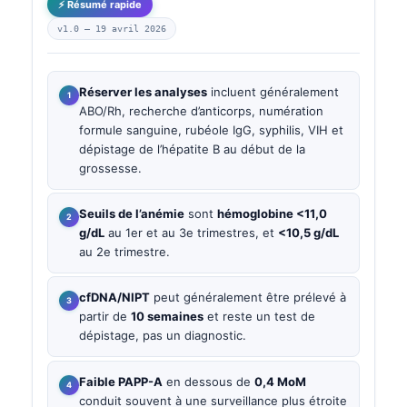
⚡ Résumé rapide
v1.0 —
19 avril 2026
Réserver les analyses
incluent généralement
ABO/Rh, recherche d’anticorps, numération
formule sanguine, rubéole IgG, syphilis, VIH et
dépistage de l’hépatite B au début de la
grossesse.
Seuils de l’anémie
sont
hémoglobine <11,0
g/dL
au 1er et au 3e trimestres, et
<10,5 g/dL
au 2e trimestre.
cfDNA/NIPT
peut généralement être prélevé à
partir de
10 semaines
et reste un test de
dépistage, pas un diagnostic.
Faible PAPP-A
en dessous de
0,4 MoM
conduit souvent à une surveillance plus étroite