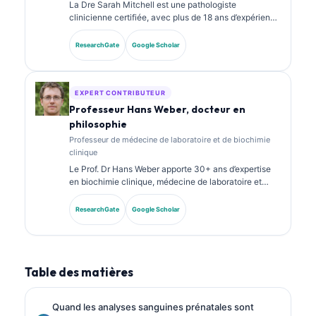
La Dre Sarah Mitchell est une pathologiste
clinicienne certifiée, avec plus de 18 ans d’expérience
en médecine de laboratoire et en analyse
diagnostique. Elle détient des certifications
ResearchGate
Google Scholar
spécialisées en chimie clinique et a publié de
nombreux travaux sur des panels de biomarqueurs et
l’analyse de laboratoire en pratique clinique.
EXPERT CONTRIBUTEUR
Professeur Hans Weber, docteur en
philosophie
Professeur de médecine de laboratoire et de biochimie
clinique
Le Prof. Dr Hans Weber apporte 30+ ans d’expertise
en biochimie clinique, médecine de laboratoire et
recherche sur les biomarqueurs. Ancien président de
la Société allemande de chimie clinique, il se
ResearchGate
Google Scholar
spécialise dans l’analyse des panels diagnostiques, la
standardisation des biomarqueurs et la médecine de
laboratoire assistée par IA.
Table des matières
Quand les analyses sanguines prénatales sont