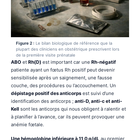
Figure 2 :
Le bilan biologique de référence que la
plupart des cliniciens en obstétrique prescrivent lors
de la première visite prénatale
ABO
et
Rh(D)
est important car une
Rh-négatif
patiente ayant un fœtus Rh positif peut devenir
sensibilisée après un saignement, une fausse
couche, des procédures ou l’accouchement. Un
dépistage positif des anticorps
est suivi d’une
identification des anticorps ;
anti-D, anti-c et anti-
Kell
sont les anticorps qui nous obligent à ralentir et
à planifier à l’avance, car ils peuvent provoquer une
anémie fœtale.
Une hémoglobine inférieure à 11,0 g/dL
au premier