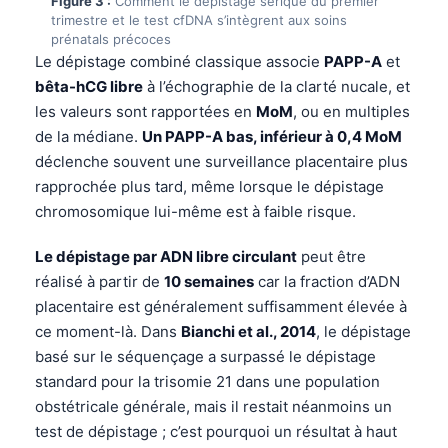
Figure 3 :
Comment le dépistage sérique du premier
trimestre et le test cfDNA s’intègrent aux soins
prénatals précoces
Le dépistage combiné classique associe
PAPP-A
et
bêta-hCG libre
à l’échographie de la clarté nucale, et
les valeurs sont rapportées en
MoM
, ou en multiples
de la médiane.
Un PAPP-A bas, inférieur à 0,4 MoM
déclenche souvent une surveillance placentaire plus
rapprochée plus tard, même lorsque le dépistage
chromosomique lui-même est à faible risque.
Le dépistage par ADN libre circulant
peut être
réalisé à partir de
10 semaines
car la fraction d’ADN
placentaire est généralement suffisamment élevée à
ce moment-là. Dans
Bianchi et al., 2014
, le dépistage
basé sur le séquençage a surpassé le dépistage
standard pour la trisomie 21 dans une population
obstétricale générale, mais il restait néanmoins un
test de dépistage ; c’est pourquoi un résultat à haut