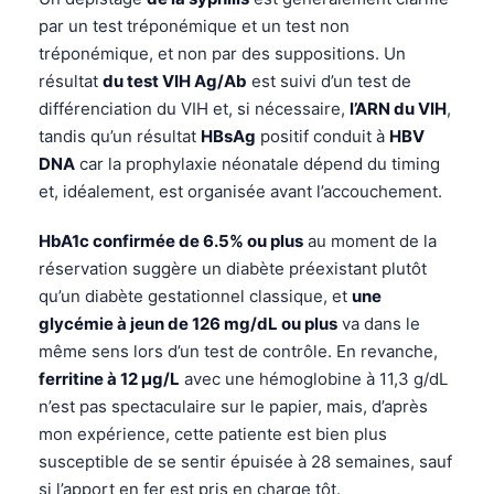
Frysk
par un test tréponémique et un test non
tréponémique, et non par des suppositions. Un
Esperanto
résultat
du test VIH Ag/Ab
est suivi d’un test de
Беларуская мова
différenciation du VIH et, si nécessaire,
l’ARN du VIH
,
Татар теле
tandis qu’un résultat
HBsAg
positif conduit à
HBV
DNA
car la prophylaxie néonatale dépend du timing
Кыргызча
et, idéalement, est organisée avant l’accouchement.
ئۇيغۇرچە
HbA1c confirmée de 6.5% ou plus
au moment de la
Cebuano
réservation suggère un diabète préexistant plutôt
Basa Jawa
qu’un diabète gestationnel classique, et
une
ພາສາລາວ
glycémie à jeun de 126 mg/dL ou plus
va dans le
Монгол
même sens lors d’un test de contrôle. En revanche,
ferritine à 12 µg/L
avec une hémoglobine à 11,3 g/dL
Afrikaans
n’est pas spectaculaire sur le papier, mais, d’après
العربية المغربية
mon expérience, cette patiente est bien plus
Occitan
susceptible de se sentir épuisée à 28 semaines, sauf
si l’apport en fer est pris en charge tôt.