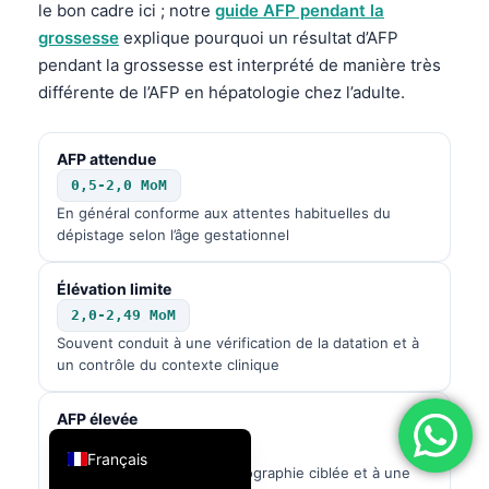
le bon cadre ici ; notre
guide AFP pendant la
فارسی
grossesse
explique pourquoi un résultat d’AFP
简体中文
pendant la grossesse est interprété de manière très
différente de l’AFP en hépatologie chez l’adulte.
Română
Türkçe
AFP attendue
Ελληνικά
0,5-2,0 MoM
Português
En général conforme aux attentes habituelles du
dépistage selon l’âge gestationnel
Español
Italiano
Élévation limite
עִבְרִית
2,0-2,49 MoM
Souvent conduit à une vérification de la datation et à
العربية
un contrôle du contexte clinique
Deutsch
AFP élevée
English
2,5-3,99 MoM
Français
En général mène à une échographie ciblée et à une