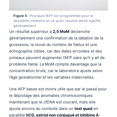
தமிழ்
Figure 5 :
Pourquoi l’AFP est programmée pour le
తెలుగు
deuxième trimestre et ce qu’un résultat élevé signifie
मराठी
généralement
Un résultat supérieur à
2,5 MoM
déclenche
اردو
généralement une confirmation de la datation de la
বাংলা
grossesse, la revue du nombre de fœtus et une
Shqip
échographie ciblée, car des dates erronées et des
jumeaux peuvent augmenter l’AFP sans qu’il y ait de
Magyar
problème fœtal. La MoM compte davantage que la
Slovenščina
concentration brute, car le laboratoire ajuste selon
한국어
l’âge gestationnel et les variables maternelles.
Polski
Une AFP basse est moins utile que par le passé pour
Lietuvių kalba
le dépistage des anomalies chromosomiques
maintenant que le cfDNA est courant, mais elle
Русский
ajoute encore du contexte dans un
test quad
en
ქართული
parallèle
hCG, estriol non conjugué et inhibine A
.