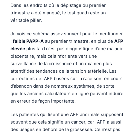
Čeština
Dans les endroits où le dépistage du premier
trimestre a été manqué, le test quad reste un
日本語
véritable pilier.
Eesti
Azərbaycan dili
Je vois ce schéma assez souvent pour le mentionner
:
faible PAPP-A
au premier trimestre, en plus de
AFP
Bosanski
élevée
plus tard n’est pas diagnostique d’une maladie
Svenska
placentaire, mais cela m’oriente vers une
Српски језик
surveillance de la croissance et un examen plus
attentif des tendances de la tension artérielle. Les
Íslenska
corrections de l’AFP basées sur la race sont en cours
Հայերեն
d’abandon dans de nombreux systèmes, de sorte
Bahasa Indonesia
que les anciens calculateurs en ligne peuvent induire
en erreur de façon importante.
हिन्दी
Nederlands
Les patientes qui lisent une AFP anormale supposent
Dansk
souvent que cela signifie un cancer, car l’AFP a aussi
des usages en dehors de la grossesse. Ce n’est pas
Български