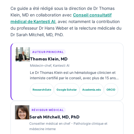
Ce guide a été rédigé sous la direction de
Dr Thomas
Klein, MD
en collaboration avec
Conseil consultatif
médical de Kantesti AI
, avec notamment la contribution
du professeur Dr Hans Weber et la relecture médicale du
Dr Sarah Mitchell, MD, PhD.
AUTEUR PRINCIPAL
Thomas Klein, MD
Médecin-chef, Kantesti AI
Le Dr Thomas Klein est un hématologue clinicien et
interniste certifié par le conseil, avec plus de 15 ans
d’expérience en médecine de laboratoire et en
analyse clinique assistée par l’IA. En tant que
ResearchGate
Google Scholar
Academia.edu
ORCID
directeur médical (Chief Medical Officer) chez
Kantesti AI, il assure la supervision clinique de
l’exactitude médicale du réseau neuronal propriétaire.
Le Dr Klein a publié de nombreux travaux sur
RÉVISEUR MÉDICAL
l’interprétation des biomarqueurs et les diagnostics
Sarah Mitchell, MD, PhD
de laboratoire dans des domaines de la médecine de
Conseiller médical en chef - Pathologie clinique et
laboratoire.
médecine interne