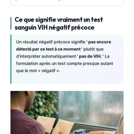
Gàidhlig
Euskara
Ce que signifie vraiment un test
Македонски јазик
sanguin VIH négatif précoce
Latviešu valoda
Galego
Un résultat négatif précoce signifie
' pas encore
détecté par ce test à ce moment '
plutôt que
অসমীয়া
d’interpréter automatiquement
' pas de VIH. '
La
සිංහල
formulation après un test compte presque autant
سنڌي
que le mot « négatif ».
پښتو
Slovenčina
Hrvatski
Suomi
Қазақ тілі