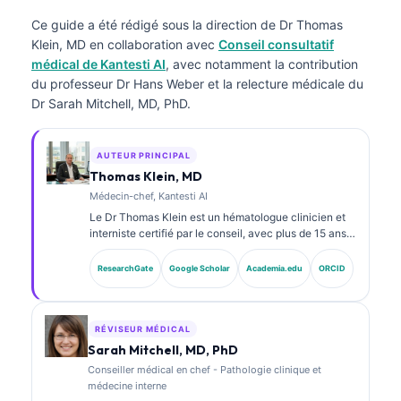
Ce guide a été rédigé sous la direction de
Dr Thomas
Klein, MD
en collaboration avec
Conseil consultatif
médical de Kantesti AI
, avec notamment la contribution
du professeur Dr Hans Weber et la relecture médicale du
Dr Sarah Mitchell, MD, PhD.
AUTEUR PRINCIPAL
Thomas Klein, MD
Médecin-chef, Kantesti AI
Le Dr Thomas Klein est un hématologue clinicien et
interniste certifié par le conseil, avec plus de 15 ans
d’expérience en médecine de laboratoire et en
analyse clinique assistée par l’IA. En tant que
ResearchGate
Google Scholar
Academia.edu
ORCID
directeur médical (Chief Medical Officer) chez
Kantesti AI, il assure la supervision clinique de
l’exactitude médicale du réseau neuronal propriétaire.
Le Dr Klein a publié de nombreux travaux sur
RÉVISEUR MÉDICAL
l’interprétation des biomarqueurs et les diagnostics
Sarah Mitchell, MD, PhD
de laboratoire dans des domaines de la médecine de
Conseiller médical en chef - Pathologie clinique et
laboratoire.
médecine interne