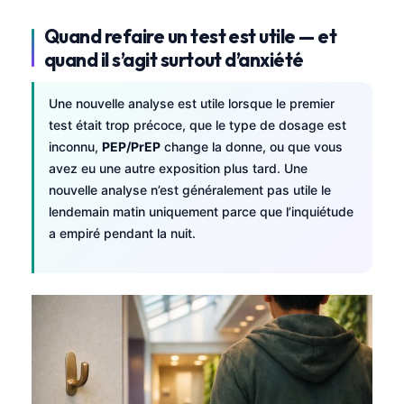
Čeština
Quand refaire un test est utile — et
日本語
quand il s’agit surtout d’anxiété
Eesti
Azərbaycan dili
Une nouvelle analyse est utile lorsque le premier
test était trop précoce, que le type de dosage est
Bosanski
inconnu,
PEP/PrEP
change la donne, ou que vous
Svenska
avez eu une autre exposition plus tard. Une
Српски језик
nouvelle analyse n’est généralement pas utile le
lendemain matin uniquement parce que l’inquiétude
Íslenska
a empiré pendant la nuit.
Հայերեն
Bahasa Indonesia
हिन्दी
Nederlands
Dansk
Български