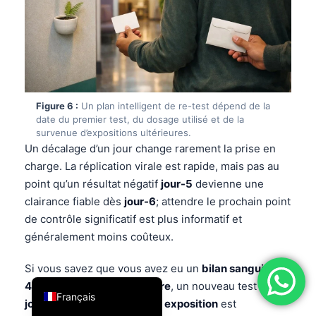
فارسی
简体中文
Română
Türkçe
Figure 6 :
Un plan intelligent de re-test dépend de la
Ελληνικά
date du premier test, du dosage utilisé et de la
survenue d’expositions ultérieures.
Português
Un décalage d’un jour change rarement la prise en
Español
charge. La réplication virale est rapide, mais pas au
Italiano
point qu’un résultat négatif
jour-5
devienne une
clairance fiable dès
jour-6
; attendre le prochain point
עִבְרִית
de contrôle significatif est plus informatif et
العربية
généralement moins coûteux.
Deutsch
Si vous savez que vous avez eu un
bilan sanguin VIH
English
4e génération en laboratoire
, un nouveau test à
45
Français
jours
à partir de
la dernière exposition
est