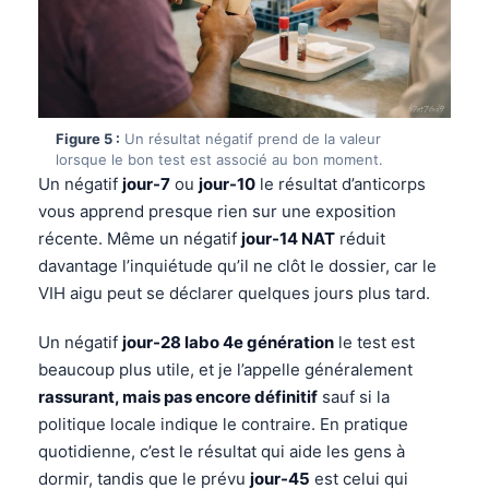
Català
O‘zbekcha
Українська
አማርኛ
Figure 5 :
Un résultat négatif prend de la valeur
lorsque le bon test est associé au bon moment.
Kiswahili
Un négatif
jour-7
ou
jour-10
le résultat d’anticorps
ភាសាខ្មែរ
vous apprend presque rien sur une exposition
ဗမာစာ
récente. Même un négatif
jour-14 NAT
réduit
davantage l’inquiétude qu’il ne clôt le dossier, car le
ไทย
VIH aigu peut se déclarer quelques jours plus tard.
Tagalog
Tiếng Việt
Un négatif
jour-28 labo 4e génération
le test est
beaucoup plus utile, et je l’appelle généralement
Bahasa Melayu
rassurant, mais pas encore définitif
sauf si la
മലയാളം
politique locale indique le contraire. En pratique
ಕನ್ನಡ
quotidienne, c’est le résultat qui aide les gens à
dormir, tandis que le prévu
jour-45
est celui qui
ગુજરાતી