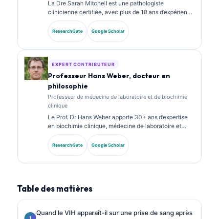
La Dre Sarah Mitchell est une pathologiste
clinicienne certifiée, avec plus de 18 ans d’expérience
en médecine de laboratoire et en analyse
diagnostique. Elle détient des certifications
ResearchGate
Google Scholar
spécialisées en chimie clinique et a publié de
nombreux travaux sur des panels de biomarqueurs et
l’analyse de laboratoire en pratique clinique.
EXPERT CONTRIBUTEUR
Professeur Hans Weber, docteur en
philosophie
Professeur de médecine de laboratoire et de biochimie
clinique
Le Prof. Dr Hans Weber apporte 30+ ans d’expertise
en biochimie clinique, médecine de laboratoire et
recherche sur les biomarqueurs. Ancien président de
la Société allemande de chimie clinique, il se
ResearchGate
Google Scholar
spécialise dans l’analyse des panels diagnostiques, la
standardisation des biomarqueurs et la médecine de
laboratoire assistée par IA.
Table des matières
Quand le VIH apparaît-il sur une prise de sang après