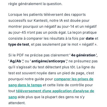
règle généralement la question.
தமிழ்
Lorsque les patients téléversent des rapports
తెలుగు
successifs sur Kantesti, notre IA est douée pour
मराठी
montrer pourquoi un négatif au jour-14 et un négatif
اردو
au jour-45 n’ont pas un poids égal. La leçon pratique
consiste à comparer les résultats à la fois par
date
et
বাংলা
type de test
, et pas seulement par le mot « négatif ».
Shqip
Magyar
Si le PDF ne précise pas clairement
' 4e génération ',
' Ag/Ab ','
ou
' antigène/anticorps ','
ne présumez pas
Slovenščina
qu’il s’agissait du test détectant plus tôt. La ligne du
한국어
test est souvent noyée dans un pied de page, c’est
Polski
pourquoi notre guide pour
comparer les prises de
sang dans le temps
et cette liste de contrôle pour
Lietuvių kalba
tout
téléversement d’une application d’analyse de
Русский
sang
aide plus que la plupart des gens ne s’y
ქართული
attendent.