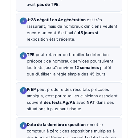
avait
pas de TPE
.
J-28 négatif en 4e génération
est très
rassurant, mais de nombreux cliniciens veulent
encore un contrôle final à
45 jours
si
l’exposition était récente.
TPE
peut retarder ou brouiller la détection
précoce ; de nombreux services poursuivent
les tests jusqu’à environ
12 semaines
plutôt
que d’utiliser la règle simple des 45 jours.
PrEP
peut produire des résultats précoces
ambigus, c’est pourquoi les cliniciens associent
souvent
des tests Ag/Ab
avec
NAT
dans des
situations à plus haut risque.
Date de la dernière exposition
remet le
compteur à zéro ; des expositions multiples à
des jours différents avancent la date finale de