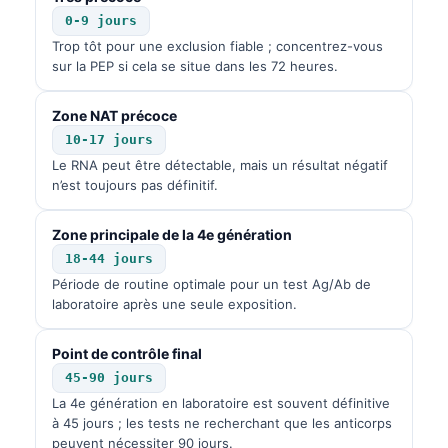
Frysk
0-9 jours
Trop tôt pour une exclusion fiable ; concentrez-vous
Esperanto
sur la PEP si cela se situe dans les 72 heures.
Беларуская мова
Zone NAT précoce
Татар теле
10-17 jours
Кыргызча
Le RNA peut être détectable, mais un résultat négatif
ئۇيغۇرچە
n’est toujours pas définitif.
Cebuano
Zone principale de la 4e génération
Basa Jawa
18-44 jours
ພາສາລາວ
Période de routine optimale pour un test Ag/Ab de
laboratoire après une seule exposition.
Монгол
Afrikaans
Point de contrôle final
45-90 jours
العربية المغربية
La 4e génération en laboratoire est souvent définitive
Occitan
à 45 jours ; les tests ne recherchant que les anticorps
peuvent nécessiter 90 jours.