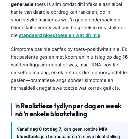
generasie
toets is slim omdat dit infeksie aan albei
kante van daardie oordrag kan raaksien, op ’n
soortgelyke manier as wat ’n goeie ondersoek die
blinde kolle vermy wat ons bespreek in ons stuk oor
die
standaard bloedtoets en wat dit mis
.
Simptome pas nie perfek by toets-positiwiteit nie. Ek
het pasiënte gesien met koors en ’n uitslag op dag
16
wat teenliggaam-negatief was, maar RNA-positief
dieselfde middag, en ek het ook die teenoorgestelde
gesien—dramatiese angs sonder simptome en
herhaaldelik negatiewe toetse wat korrek getik is.
’n Realistiese tydlyn per dag en week
ná ’n enkele blootstelling
Vanaf
dag 0 tot dag 7
, kan geen roetine
MIV-
bloedtoets
jou betroubaar na ’n nuwe blootstelling