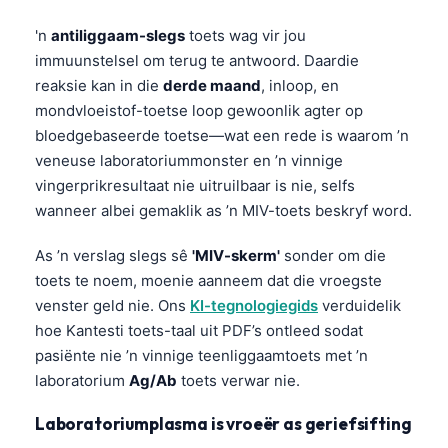
'n
antiliggaam-slegs
toets wag vir jou
immuunstelsel om terug te antwoord. Daardie
reaksie kan in die
derde maand
, inloop, en
mondvloeistof-toetse loop gewoonlik agter op
bloedgebaseerde toetse—wat een rede is waarom ’n
veneuse laboratoriummonster en ’n vinnige
vingerprikresultaat nie uitruilbaar is nie, selfs
wanneer albei gemaklik as ’n MIV-toets beskryf word.
As ’n verslag slegs sê
'MIV-skerm'
sonder om die
toets te noem, moenie aanneem dat die vroegste
venster geld nie. Ons
KI-tegnologiegids
verduidelik
hoe Kantesti toets-taal uit PDF’s ontleed sodat
pasiënte nie ’n vinnige teenliggaamtoets met ’n
laboratorium
Ag/Ab
toets verwar nie.
Laboratoriumplasma is vroeër as geriefsifting