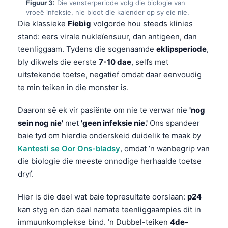
Figuur 3:
Die vensterperiode volg die biologie van
vroeë infeksie, nie bloot die kalender op sy eie nie.
Die klassieke
Fiebig
volgorde hou steeds klinies
stand: eers virale nukleïensuur, dan antigeen, dan
teenliggaam. Tydens die sogenaamde
eklipsperiode
,
bly dikwels die eerste
7-10 dae
, selfs met
uitstekende toetse, negatief omdat daar eenvoudig
te min teiken in die monster is.
Daarom sê ek vir pasiënte om nie te verwar nie
'nog
sein nog nie'
met
'geen infeksie nie.'
Ons spandeer
baie tyd om hierdie onderskeid duidelik te maak by
Kantesti se Oor Ons-bladsy
, omdat ’n wanbegrip van
die biologie die meeste onnodige herhaalde toetse
dryf.
Hier is die deel wat baie topresultate oorslaan:
p24
kan styg en dan daal namate teenliggaampies dit in
immuunkomplekse bind. ’n Dubbel-teiken
4de-