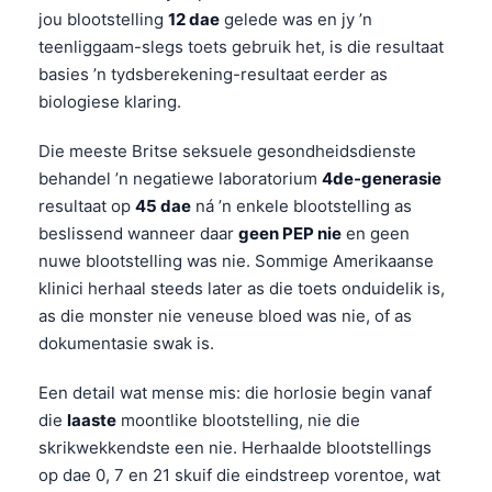
jou blootstelling
12 dae
gelede was en jy ’n
teenliggaam-slegs toets gebruik het, is die resultaat
basies ’n tydsberekening-resultaat eerder as
biologiese klaring.
Die meeste Britse seksuele gesondheidsdienste
behandel ’n negatiewe laboratorium
4de-generasie
resultaat op
45 dae
ná ’n enkele blootstelling as
beslissend wanneer daar
geen PEP nie
en geen
nuwe blootstelling was nie. Sommige Amerikaanse
klinici herhaal steeds later as die toets onduidelik is,
as die monster nie veneuse bloed was nie, of as
dokumentasie swak is.
Een detail wat mense mis: die horlosie begin vanaf
die
laaste
moontlike blootstelling, nie die
skrikwekkendste een nie. Herhaalde blootstellings
op dae 0, 7 en 21 skuif die eindstreep vorentoe, wat