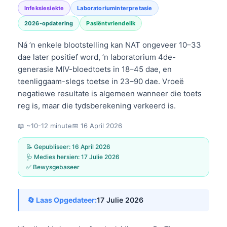
Infeksiesiekte
Laboratoriuminterpretasie
2026-opdatering
Pasiëntvriendelik
Ná ’n enkele blootstelling kan NAT ongeveer 10–33
dae later positief word, ’n laboratorium 4de-
generasie MIV-bloedtoets in 18–45 dae, en
teenliggaam-slegs toetse in 23–90 dae. Vroeë
negatiewe resultate is algemeen wanneer die toets
reg is, maar die tydsberekening verkeerd is.
📖 ~10-12 minute
📅
16 April 2026
📝 Gepubliseer:
16 April 2026
🩺 Medies hersien:
17 Julie 2026
✅ Bewysgebaseer
🔄 Laas Opgedateer:
17 Julie 2026