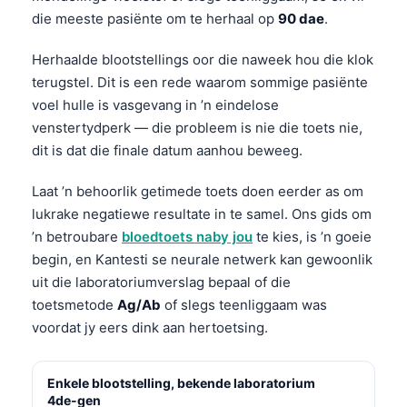
日本語
die meeste pasiënte om te herhaal op
90 dae
.
Eesti
Herhaalde blootstellings oor die naweek hou die klok
Azərbaycan dili
terugstel. Dit is een rede waarom sommige pasiënte
Bosanski
voel hulle is vasgevang in ’n eindelose
venstertydperk — die probleem is nie die toets nie,
Svenska
dit is dat die finale datum aanhou beweeg.
Српски језик
Íslenska
Laat ’n behoorlik getimede toets doen eerder as om
lukrake negatiewe resultate in te samel. Ons gids om
Հայերեն
’n betroubare
bloedtoets naby jou
te kies, is ’n goeie
Bahasa Indonesia
begin, en Kantesti se neurale netwerk kan gewoonlik
हिन्दी
uit die laboratoriumverslag bepaal of die
toetsmetode
Ag/Ab
of slegs teenliggaam was
Nederlands
voordat jy eers dink aan hertoetsing.
Dansk
Български
Enkele blootstelling, bekende laboratorium
فارسی
4de-gen