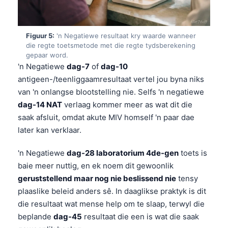
Frysk
Esperanto
Figuur 5:
'n Negatiewe resultaat kry waarde wanneer
Беларуская мова
die regte toetsmetode met die regte tydsberekening
gepaar word.
Татар теле
'n Negatiewe
dag-7
of
dag-10
Кыргызча
antigeen-/teenliggaamresultaat vertel jou byna niks
van 'n onlangse blootstelling nie. Selfs 'n negatiewe
ئۇيغۇرچە
dag-14 NAT
verlaag kommer meer as wat dit die
Cebuano
saak afsluit, omdat akute MIV homself 'n paar dae
Basa Jawa
later kan verklaar.
ພາສາລາວ
'n Negatiewe
dag-28 laboratorium 4de-gen
toets is
Монгол
baie meer nuttig, en ek noem dit gewoonlik
geruststellend maar nog nie beslissend nie
tensy
العربية المغربية
plaaslike beleid anders sê. In daaglikse praktyk is dit
Occitan
die resultaat wat mense help om te slaap, terwyl die
Gàidhlig
beplande
dag-45
resultaat die een is wat die saak