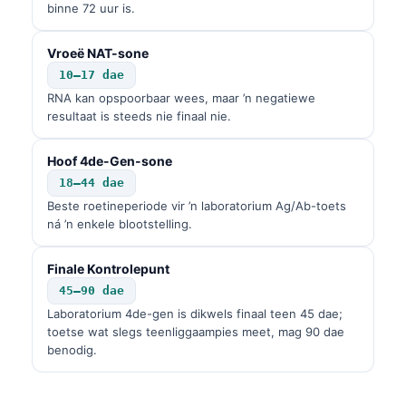
binne 72 uur is.
Vroeë NAT-sone
10–17 dae
RNA kan opspoorbaar wees, maar ’n negatiewe
resultaat is steeds nie finaal nie.
Hoof 4de-Gen-sone
18–44 dae
Beste roetineperiode vir ’n laboratorium Ag/Ab-toets
ná ’n enkele blootstelling.
Finale Kontrolepunt
45–90 dae
Laboratorium 4de-gen is dikwels finaal teen 45 dae;
toetse wat slegs teenliggaampies meet, mag 90 dae
benodig.