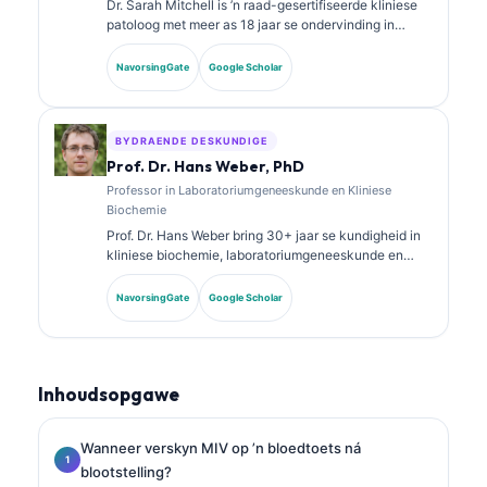
Dr. Sarah Mitchell is ’n raad-gesertifiseerde kliniese
patoloog met meer as 18 jaar se ondervinding in
laboratoriumgeneeskunde en diagnostiese analise.
Sy het spesialissertifisering in kliniese chemie en het
NavorsingGate
Google Scholar
uitgebreid gepubliseer oor biomerkerpanele en
laboratoriumanalise in kliniese praktyk.
BYDRAENDE DESKUNDIGE
Prof. Dr. Hans Weber, PhD
Professor in Laboratoriumgeneeskunde en Kliniese
Biochemie
Prof. Dr. Hans Weber bring 30+ jaar se kundigheid in
kliniese biochemie, laboratoriumgeneeskunde en
biomarker-navorsing. Voormalige President van die
Duitse Vereniging vir Kliniese Chemie, spesialiseer hy
NavorsingGate
Google Scholar
in diagnostiese paneelanalise, biomarker-
standaardisering en KI-ondersteunde
laboratoriumgeneeskunde.
Inhoudsopgawe
Wanneer verskyn MIV op ’n bloedtoets ná
blootstelling?