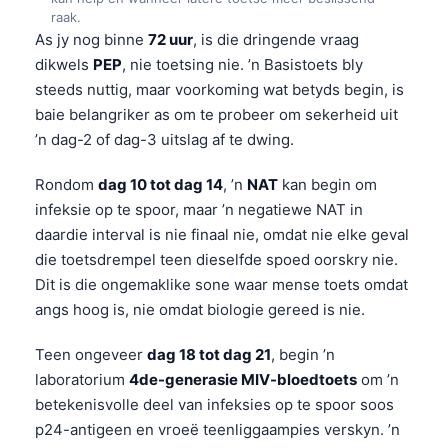
raak.
As jy nog binne
72 uur
, is die dringende vraag
dikwels
PEP
, nie toetsing nie. ’n Basistoets bly
steeds nuttig, maar voorkoming wat betyds begin, is
baie belangriker as om te probeer om sekerheid uit
’n dag-2 of dag-3 uitslag af te dwing.
Rondom
dag 10 tot dag 14
, ’n
NAT
kan begin om
infeksie op te spoor, maar ’n negatiewe NAT in
daardie interval is nie finaal nie, omdat nie elke geval
die toetsdrempel teen dieselfde spoed oorskry nie.
Dit is die ongemaklike sone waar mense toets omdat
angs hoog is, nie omdat biologie gereed is nie.
Teen ongeveer
dag 18 tot dag 21
, begin ’n
laboratorium
4de-generasie MIV-bloedtoets
om ’n
betekenisvolle deel van infeksies op te spoor soos
p24-antigeen en vroeë teenliggaampies verskyn. ’n