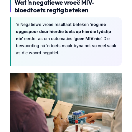
Wat ’n negatiewe vroeë MIV-
bloedtoets regtig beteken
’n Negatiewe vroeë resultaat beteken
'nog nie
opgespoor deur hierdie toets op hierdie tydstip
nie'
eerder as om outomaties
'geen MIV nie.'
Die
bewoording ná 'n toets maak byna net so veel saak
as die woord negatief.
Norsk bokmål
Ślōnskŏ gŏdka