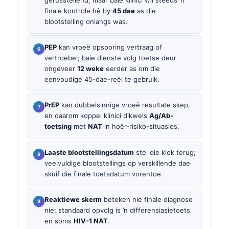
finale kontrole hê by
45 dae
as die
blootstelling onlangs was.
PEP
kan vroeë opsporing vertraag of
vertroebel; baie dienste volg toetse deur
ongeveer
12 weke
eerder as om die
eenvoudige 45-dae-reël te gebruik.
PrEP
kan dubbelsinnige vroeë resultate skep,
en daarom koppel klinici dikwels
Ag/Ab-
toetsing
met
NAT
in hoër-risiko-situasies.
Laaste blootstellingsdatum
stel die klok terug;
veelvuldige blootstellings op verskillende dae
skuif die finale toetsdatum vorentoe.
Reaktiewe skerm
beteken nie finale diagnose
nie; standaard opvolg is ’n differensiasietoets
en soms
HIV-1 NAT
.