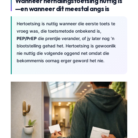
Wanneer herhalingstoetsing nuttig is
O‘zbekcha
—en wanneer dit meestal angs is
Українська
Hertoetsing is nuttig wanneer die eerste toets te
አማርኛ
vroeg was, die toetsmetode onbekend is,
Kiswahili
PEP/PrEP
die prentjie verander, of jy later nog ’n
ភាសាខ្មែរ
blootstelling gehad het. Hertoetsing is gewoonlik
nie nuttig die volgende oggend net omdat die
ဗမာစာ
bekommernis oornag erger geword het nie.
ไทย
Tagalog
Tiếng Việt
Bahasa Melayu
മലയാളം
ಕನ್ನಡ
ગુજરાતી
தமிழ்