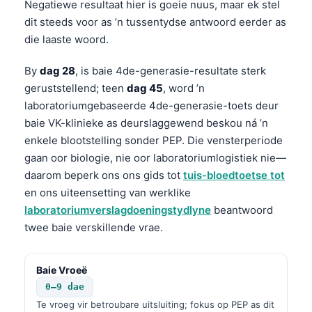
Negatiewe resultaat hier is goeie nuus, maar ek stel
dit steeds voor as ’n tussentydse antwoord eerder as
die laaste woord.
By
dag 28
, is baie 4de-generasie-resultate sterk
geruststellend; teen
dag 45
, word ’n
laboratoriumgebaseerde 4de-generasie-toets deur
baie VK-klinieke as deurslaggewend beskou ná ’n
enkele blootstelling sonder PEP. Die vensterperiode
gaan oor biologie, nie oor laboratoriumlogistiek nie—
daarom beperk ons ons gids tot
tuis-bloedtoetse tot
en ons uiteensetting van werklike
laboratoriumverslagdoeningstydlyne
beantwoord
twee baie verskillende vrae.
Baie Vroeë
0–9 dae
Te vroeg vir betroubare uitsluiting; fokus op PEP as dit