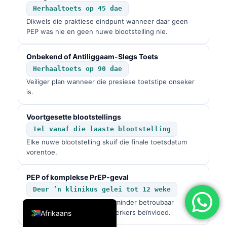
Herhaaltoets op 45 dae
简体中文
Dikwels die praktiese eindpunt wanneer daar geen
Română
PEP was nie en geen nuwe blootstelling nie.
Türkçe
Onbekend of Antiliggaam-Slegs Toets
Ελληνικά
Herhaaltoets op 90 dae
Português
Veiliger plan wanneer die presiese toetstipe onseker
is.
Español
Italiano
Voortgesette blootstellings
עִבְרִית
Tel vanaf die laaste blootstelling
Elke nuwe blootstelling skuif die finale toetsdatum
Français
vorentoe.
العربية
PEP of komplekse PrEP-geval
Deutsch
Deur ’n klinikus gelei tot 12 weke
English
Eenvoudige kortpadreëls is minder betroubaar
wanneer medikasie vroeë merkers beïnvloed.
Afrikaans