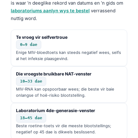
is waar ’n deeglike rekord van datums en ’n gids om
laboratoriums aanlyn wys te bestel
verrassend
nuttig word.
Te vroeg vir selfvertroue
0–9 dae
Enige MIV-bloedtoets kan steeds negatief wees, selfs
al het infeksie plaasgevind.
Die vroegste bruikbare NAT-venster
10–33 dae
MIV-RNA kan opspoorbaar wees; die beste vir baie
onlangse of hoë-risiko blootstelling.
Laboratorium 4de-generasie-venster
18–45 dae
Beste roetine-toets vir die meeste blootstellings;
negatief op 45 dae is dikwels beslissend.