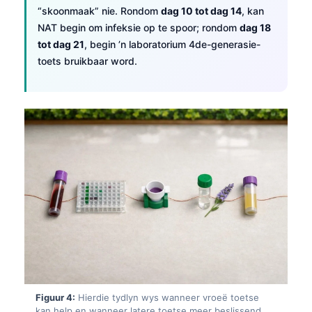
“skoonmaak” nie. Rondom
dag 10 tot dag 14
, kan
NAT begin om infeksie op te spoor; rondom
dag 18
tot dag 21
, begin ’n laboratorium 4de-generasie-
toets bruikbaar word.
Figuur 4:
Hierdie tydlyn wys wanneer vroeë toetse
kan help en wanneer latere toetse meer beslissend