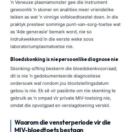
'n Veneuse plasmamonster gee die instrument
gewoonlik 'n skoner en analities meer vriendelike
teiken as wat ’n vinnige volbloedtoestel doen. In die
praktyk presteer sommige punt-van-sorg-toetse wat
as '4de generasie' bemark word, nie so
indrukwekkend in die eerste weke soos
laboratoriumplasmatoetse nie.
Bloedskonking is nie persoonlike diagnose nie
Skonking-sifting beskerm die bloedskenkvoorraad;
dit is nie ’n gedokumenteerde diagnostiese
ondersoek wat rondom jou blootstellingsdatum
gebou is nie. Ek sê vir pasiënte om nie skenking te
gebruik as ’n ompad vir private MIV-toetsing nie,
omdat die opvolgpad en verslagdoening verskil.
Waarom die vensterperiode vir die
MIV-bloedtoets bestaan