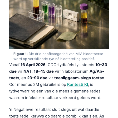
Figuur 1:
Die drie hoofkategorieë van MIV-bloedtoetse
word op verskillende tye ná blootstelling positief.
Vanaf
16 April 2026
, CDC-tydtafels lys steeds
10–33
dae
vir
NAT
,
18–45 dae
vir ’n laboratorium
Ag/Ab-
toets
, en
23-90 dae
vir
teenliggaam-slegs toetse
.
Oor meer as 2M gebruikers op
Kantesti KI
, is
tydverwarring een van die mees algemene redes
waarom infeksie-resultate verkeerd gelees word.
’n Negatiewe resultaat sluit slegs uit wat daardie
toets redelikerwys op daardie oomblik kan sien. As