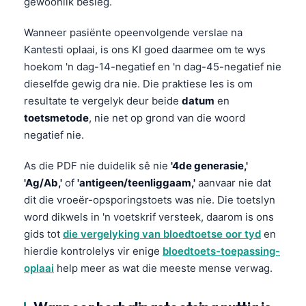
Euskara
gewoonlik besleg.
Македонски јазик
Wanneer pasiënte opeenvolgende verslae na
Latviešu valoda
Kantesti oplaai, is ons KI goed daarmee om te wys
hoekom 'n dag-14-negatief en 'n dag-45-negatief nie
Galego
dieselfde gewig dra nie. Die praktiese les is om
অসমীয়া
resultate te vergelyk deur beide
datum
en
සිංහල
toetsmetode
, nie net op grond van die woord
negatief nie.
سنڌي
پښتو
As die PDF nie duidelik sê nie
'4de generasie,'
'Ag/Ab,'
of
'antigeen/teenliggaam,'
aanvaar nie dat
dit die vroeër-opsporingstoets was nie. Die toetslyn
Slovenčina
word dikwels in 'n voetskrif versteek, daarom is ons
Hrvatski
gids tot
die vergelyking van bloedtoetse oor tyd
en
Suomi
hierdie kontrolelys vir enige
bloedtoets-toepassing-
oplaai
help meer as wat die meeste mense verwag.
Қазақ тілі
Català