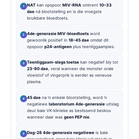
NAT
kan opspoor
MIV-RNA
omtrent
10–33
dae
ná blootstelling en is die vroegste
bruikbare bloedtoets.
4de-generasie MIV-bloedtoets
word
gewoonlik positief in
18–45 dae
omdat dit
opspoor
p24-antigeen
plus teenliggaampies.
Teenliggaam-slegs toetse
kan negatief bly tot
23-90 dae
, veral wanneer die monster orale
vloeistof of vingerprik is eerder as veneuse
plasma.
45 dae
na ’n enkele blootstelling, word ’n
negatiewe
laboratorium 4de-generasie
uitslag
deur baie VK-klinieke as beslissend beskou
wanneer daar was
geen PEP nie
.
Dag-28 4de-generasie negatiewe
is baie
gerusstellend, maar baie klinici wil steeds ’n