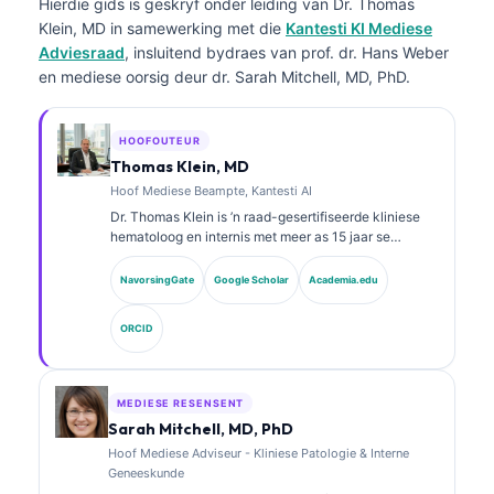
Hierdie gids is geskryf onder leiding van
Dr. Thomas
Klein, MD
in samewerking met die
Kantesti KI Mediese
Adviesraad
, insluitend bydraes van prof. dr. Hans Weber
en mediese oorsig deur dr. Sarah Mitchell, MD, PhD.
HOOFOUTEUR
Thomas Klein, MD
Hoof Mediese Beampte, Kantesti AI
Dr. Thomas Klein is ’n raad-gesertifiseerde kliniese
hematoloog en internis met meer as 15 jaar se
ondervinding in laboratoriumgeneeskunde en KI-
ondersteunde kliniese analise. As Hoof Mediese
NavorsingGate
Google Scholar
Academia.edu
Beampte by Kantesti AI verskaf hy kliniese toesig oor
die mediese akkuraatheid van die eie neurale
ORCID
netwerk. Dr. Klein het uitgebreid gepubliseer oor
biomerkeraanpassing en laboratoriumdiagnostiek oor
laboratoriumgeneeskunde-onderwerpe.
MEDIESE RESENSENT
Sarah Mitchell, MD, PhD
Hoof Mediese Adviseur - Kliniese Patologie & Interne
Geneeskunde