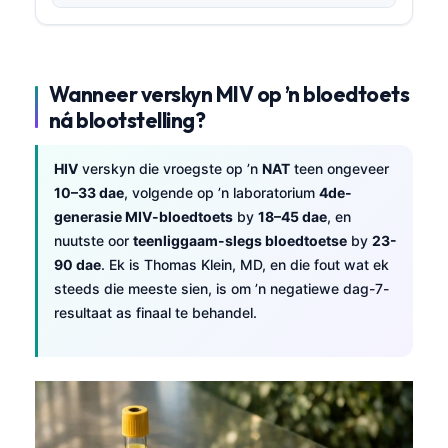
Wanneer verskyn MIV op ’n bloedtoets
ná blootstelling?
HIV
verskyn die vroegste op ’n
NAT
teen ongeveer
10–33 dae
, volgende op ’n laboratorium
4de-
generasie MIV-bloedtoets
by
18–45 dae
, en
nuutste oor
teenliggaam-slegs bloedtoetse
by
23-
90 dae
. Ek is Thomas Klein, MD, en die fout wat ek
steeds die meeste sien, is om ’n negatiewe dag-7-
resultaat as finaal te behandel.