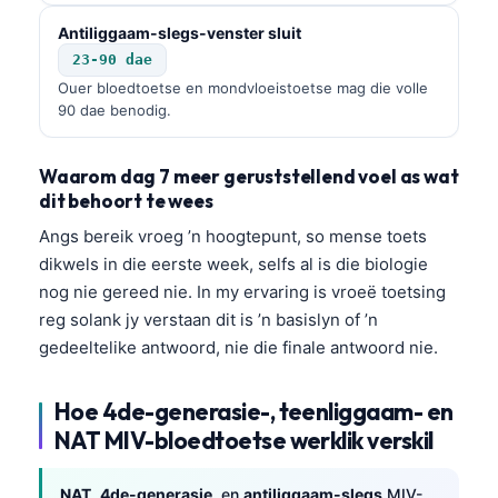
Antiliggaam-slegs-venster sluit
23-90 dae
Ouer bloedtoetse en mondvloeistoetse mag die volle
90 dae benodig.
Waarom dag 7 meer geruststellend voel as wat
dit behoort te wees
Angs bereik vroeg ’n hoogtepunt, so mense toets
dikwels in die eerste week, selfs al is die biologie
nog nie gereed nie. In my ervaring is vroeë toetsing
reg solank jy verstaan dit is ’n basislyn of ’n
gedeeltelike antwoord, nie die finale antwoord nie.
Hoe 4de-generasie-, teenliggaam- en
NAT MIV-bloedtoetse werklik verskil
NAT
,
4de-generasie
, en
antiliggaam-slegs
MIV-