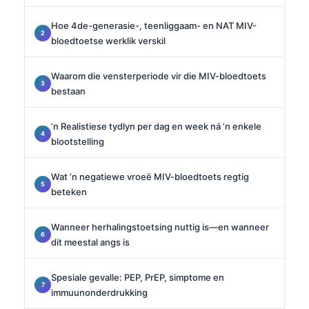
Hoe 4de-generasie-, teenliggaam- en NAT MIV-
bloedtoetse werklik verskil
Waarom die vensterperiode vir die MIV-bloedtoets
bestaan
’n Realistiese tydlyn per dag en week ná ’n enkele
blootstelling
Wat ’n negatiewe vroeë MIV-bloedtoets regtig
beteken
Wanneer herhalingstoetsing nuttig is—en wanneer
dit meestal angs is
Spesiale gevalle: PEP, PrEP, simptome en
immuunonderdrukking