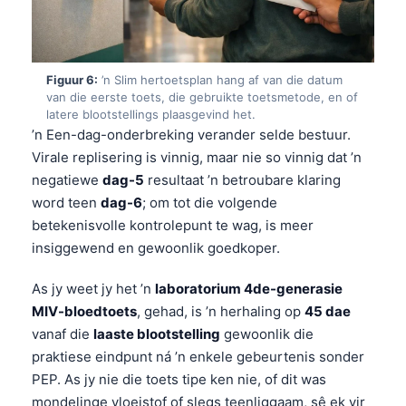
తెలుగు
मराठी
Figuur 6:
’n Slim hertoetsplan hang af van die datum
اردو
van die eerste toets, die gebruikte toetsmetode, en of
latere blootstellings plaasgevind het.
বাংলা
’n Een-dag-onderbreking verander selde bestuur.
Shqip
Virale replisering is vinnig, maar nie so vinnig dat ’n
Magyar
negatiewe
dag-5
resultaat ’n betroubare klaring
word teen
dag-6
; om tot die volgende
Slovenščina
betekenisvolle kontrolepunt te wag, is meer
한국어
insiggewend en gewoonlik goedkoper.
Polski
As jy weet jy het ’n
laboratorium 4de-generasie
Lietuvių kalba
MIV-bloedtoets
, gehad, is ’n herhaling op
45 dae
Русский
vanaf die
laaste blootstelling
gewoonlik die
ქართული
praktiese eindpunt ná ’n enkele gebeurtenis sonder
PEP. As jy nie die toets tipe ken nie, of dit was
Čeština
mondelinge vloeistof of slegs teenliggaam, sê ek vir