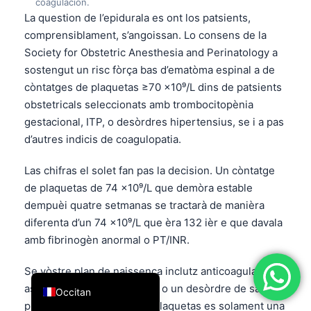
coagulacion.
简体中文
La question de l’epidurala es ont los patsients,
comprensiblament, s’angoissan. Lo consens de la
Română
Society for Obstetric Anesthesia and Perinatology a
Türkçe
sostengut un risc fòrça bas d’ematòma espinal a de
Ελληνικά
còntatges de plaquetas ≥70 ×10⁹/L dins de patsients
obstetricals seleccionats amb trombocitopènia
Português
gestacional, ITP, o desòrdres hipertensius, se i a pas
Español
d’autres indicis de coagulopatia.
Italiano
Las chifras el solet fan pas la decision. Un còntatge
עִבְרִית
de plaquetas de 74 ×10⁹/L que demòra estable
Français
dempuèi quatre setmanas se tractarà de manièra
diferenta d’un 74 ×10⁹/L que èra 132 ièr e que davala
العربية
amb fibrinogèn anormal o PT/INR.
Deutsch
English
Se vòstre plan de naissença inclutz anticoagulants,
aspirina, malautiá del fetge, o un desòrdre de sagnat
Occitan
precedent, lo còntatge de plaquetas es solament una