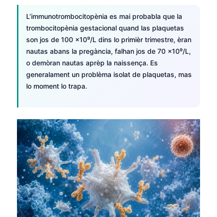
Euskara
L’immunotrombocitopènia es mai probabla que la
Македонски јазик
trombocitopènia gestacional quand las plaquetas
Latviešu valoda
son jos de 100 ×10⁹/L dins lo primièr trimestre, èran
Galego
nautas abans la pregància, falhan jos de 70 ×10⁹/L,
o demòran nautas aprèp la naissença. Es
অসমীয়া
generalament un problèma isolat de plaquetas, mas
සිංහල
lo moment lo trapa.
سنڌي
پښتو
Slovenčina
Hrvatski
Suomi
Қазақ тілі
Català