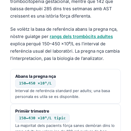
trombocitopènia gestacional, mentre que 142 que
baissa dempuèi 285 dins tres setmanas amb AST
creissent es una istòria fòrça diferenta.
Se volètz la basa de referéncia abans la pregna nça,
nòstre guiatge per
rangs dels trombòcits adultes
explica perqué 150–450 ×10⁹/L es l’interval de
referéncia usual del laboratòri. La pregna nça cambia
l’interpretacion, pas la biologia de l’analizator.
Abans la pregna nça
150–450 ×10⁹/L
Interval de referéncia standard per adults; una basa
personala es utila se es disponible.
Primièr trimestre
150–430 ×10⁹/L tipic
La majoritat dels pacients fòrça sanes demòran dins lo