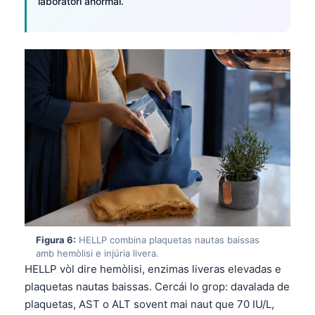
laboratòri anormal.
Figura 6:
HELLP combina plaquetas nautas baissas
amb hemòlisi e injúria livera.
HELLP vòl dire hemòlisi, enzimas liveras elevadas e
Norsk bokmål
plaquetas nautas baissas. Cercái lo grop: davalada de
plaquetas, AST o ALT sovent mai naut que 70 IU/L,
Ślōnskŏ gŏdka