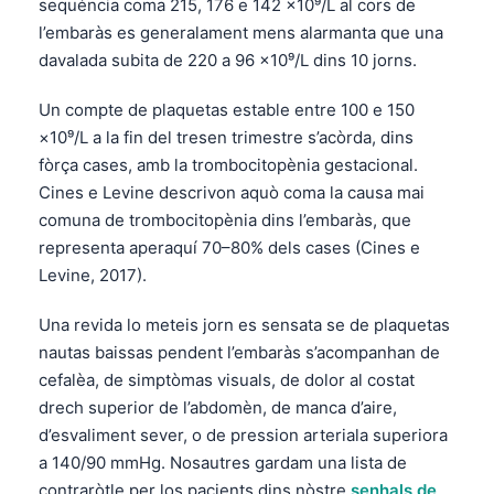
sequéncia coma 215, 176 e 142 ×10⁹/L al cors de
l’embaràs es generalament mens alarmanta que una
davalada subita de 220 a 96 ×10⁹/L dins 10 jorns.
Un compte de plaquetas estable entre 100 e 150
×10⁹/L a la fin del tresen trimestre s’acòrda, dins
fòrça cases, amb la trombocitopènia gestacional.
Cines e Levine descrivon aquò coma la causa mai
comuna de trombocitopènia dins l’embaràs, que
representa aperaquí 70–80% dels cases (Cines e
Levine, 2017).
Una revida lo meteis jorn es sensata se de plaquetas
nautas baissas pendent l’embaràs s’acompanhan de
cefalèa, de simptòmas visuals, de dolor al costat
drech superior de l’abdomèn, de manca d’aire,
d’esvaliment sever, o de pression arteriala superiora
a 140/90 mmHg. Nosautres gardam una lista de
contraròtle per los pacients dins nòstre
senhals de