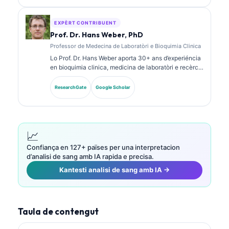
biomarcadors e sus l’analisi de laboratòri dins la
practica clinica.
EXPÈRT CONTRIBUENT
Prof. Dr. Hans Weber, PhD
Professor de Medecina de Laboratòri e Bioquimia Clinica
Lo Prof. Dr. Hans Weber aporta 30+ ans d’experiéncia
en bioquimia clinica, medicina de laboratòri e recèrca
sus biomarcadors. Ancià President de la Societat
Alemana de Quimia Clinica, se especializa dins
ResearchGate
Google Scholar
l’analisi de panèls diagnostics, la standardizacion dels
biomarcadors e la medicina de laboratòri ajudada per
IA.
📈
Confiança en 127+ païses per una interpretacion
d’analisi de sang amb IA rapida e precisa.
Kantesti analisi de sang amb IA →
Taula de contengut