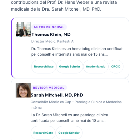
contribucions del Prof. Dr. Hans Weber e una revista
medicala de la Dra. Sarah Mitchell, MD, PhD.
AUTOR PRINCIPAL
Thomas Klein, MD
Director Mèdic, Kantesti AI
Dr. Thomas Klein es un hematològ clinician certificat
pel conselh e internista amb mai de 15 ans
d’experiéncia en medicina de laboratòri e analisi
clinica assistida per IA. Com a Chief Medical Officer a
ResearchGate
Google Scholar
Academia.edu
ORCID
Kantesti AI, assegura la supervison clinica de
l’exactitud medica de la ret neural proprietària. Dr.
Klein a publicat sus l’interpretacion dels
biomarcadors e los diagnostics de laboratòri.
REVISOR MEDICAL
Sarah Mitchell, MD, PhD
Conselhièr Mèdic en Cap - Patologia Clinica e Medecina
Intèrna
La Dr. Sarah Mitchell es una patològa clinica
certificada pel conselh amb mai de 18 ans
d’experiéncia en medicina de laboratòri e analisi
diagnostica. Tèn de certificacions d’especialitat en
ResearchGate
Google Scholar
quimia clinica e a publicat fòrça sus de panèls de