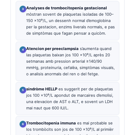
Analyses de trombocitopenia gestacional
mòstran sovent de plaquetas isoladas de 100–
150 ×10⁹/L, un dessenh normal d’emoglobina
per la gestacion, enzims liverals normals, e pas
de simptòmas que fagan pensar a quicòm.
Atencion per preeclampsia
s’aumenta quand
las plaquetas baixan jos 100 ×10⁹/L après 20
setmanas amb pression arterial ≥140/90
mmHg, proteinuria, cefalèa, simptòmas visuals,
o analisis anormals del ren o del fetge.
sindròme HELLP
es suggerit per de plaquetas
jos 100 ×10⁹/L apondut de marcaires d’emolisi,
una elevacion de AST o ALT, e sovent un LDH
mai naut que 600 IU/L.
Trombocitopenia immuna
es mai probable se
los trombòcits son jos de 100 ×10⁹/L al primièr