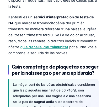
d’opcions frequentas, mas cap d’eles se causís pas a
la lèsta.
తెలుగు
मराठी
Kantesti es un
servici d’interpretacion de tests de
اردو
l’IA
que marca la trombocitopènia del primièr
trimestre de manièra diferenta d’una baissa leugièra
বাংলা
del tresen trimestre tardiu. Se i a de dolor articular,
Shqip
rash, troballas renalas, o d’autres indicis d’immunitat,
Magyar
nòstre
guia d’analisi d’autoimunitat
pòt ajudar-vos a
comprene la seguida de las proves.
Slovenščina
한국어
Quin comptatge de plaquetas es segur
Polski
per la naissença o per una epidurala?
Lietuvių kalba
La màger part de las còlas obstetricalas consideren
Русский
que las plaquetas mai naut de 50 ×10⁹/L son
ქართული
adequadas per una liura vaginala o una cesariana
Čeština
se i a pas de sagnat actiu ni de desòrdre de