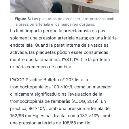
Figura 5:
Las plaquetas devon èsser interpretadas amb
la pression arteriala e los marcaires d’organs.
Lo limit importa perque la preeclampsia es pas
solament una pression arteriala nauta; es una injúria
endoteliala. Quand la paret intèrna dels vascs es
activada, las plaquetas pòdon èsser consumidas
mentre que la creatinina, l’AST, l’ALT e la proteïna
urinària començan de cambiar.
L’ACOG Practice Bulletin n° 207 lista la
trombocitopènia jos 100 ×10⁹/L coma un marcador
clinicament significatiu dins l’evaluacion de la
trombocitopènia de l’embaràs (ACOG, 2019). En
practica, 96 ×10⁹/L amb una pression arteriala de
152/96 mmHg es pas tractat coma 132 ×10⁹/L amb
una pression arteriala de 108/68 mmHg.