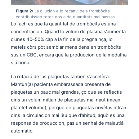
Figura 2:
La dilucion e lo recanvi dels trombòcits
contribuisson totes dos a de quantitats mai bassas.
Lo fach es que la quantitat de trombòcits es una
concentracion. Quand lo volum de plasma s’aumenta
d’unes 40–50% cap a la fin de la pregna nça, lo
meteis còrs pòt semblar mens dens en trombòcits
sus un CBC, encara que la produccion de la medulha
siá bona.
La rotació de las plaquetas tanben s’accelèra.
Mantun(a) pacienta embarassada presenta de
plaquetas un pauc mai grandas, çò que se reflectís
dins un volum mitjan de plaquetas mai naut (mean
platelet volume), perque de plaquetas novèlas intran
dins la circulacion mai lèu que d’abitud; aquò es una
responsa de produccion, pas un senhal de malautiá
automatic.