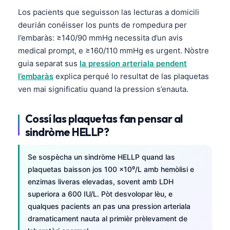
Los pacients que seguisson las lecturas a domicili
deurián conéisser los punts de rompedura per
l’embaràs: ≥140/90 mmHg necessita d’un avis
medical prompt, e ≥160/110 mmHg es urgent. Nòstre
guia separat sus
la pression arteriala pendent
l’embaràs
explica perqué lo resultat de las plaquetas
ven mai significatiu quand la pression s’enauta.
Cossí las plaquetas fan pensar al
sindròme HELLP?
Se sospècha un sindròme HELLP quand las
plaquetas baisson jos 100 ×10⁹/L amb hemòlisi e
enzimas liveras elevadas, sovent amb LDH
superiora a 600 IU/L. Pòt desvolopar lèu, e
qualques pacients an pas una pression arteriala
dramaticament nauta al primièr prèlevament de