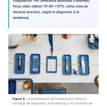
coagulacion. Per l’anestèsia epidurala o espinala,
日本語
fòrça còlas utilizen 70–80 ×10⁹/L coma zòna de
Eesti
decision practica, segon lo diagnostic e la
tendéncia.
Azərbaycan dili
Bosanski
Svenska
Српски језик
Íslenska
Հայերեն
Bahasa Indonesia
हिन्दी
Nederlands
Dansk
Български
Figura 8:
La planificacion de la naissença utiliza lo
còntatge de plaquetas, la tendéncia, e lo contèxte de
فارسی