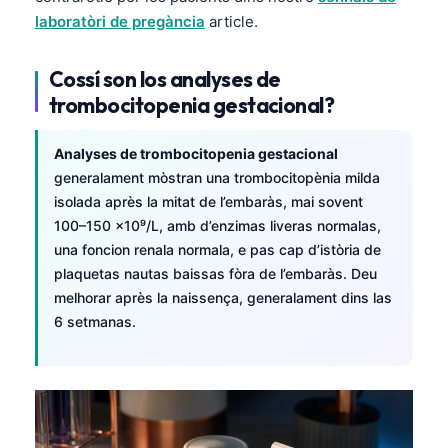
laboratòri de pregància
article.
Cossí son los analyses de
trombocitopenia gestacional?
Analyses de trombocitopenia gestacional
generalament mòstran una trombocitopènia milda
isolada après la mitat de l’embaràs, mai sovent
100–150 ×10⁹/L, amb d’enzimas liveras normalas,
una foncion renala normala, e pas cap d’istòria de
plaquetas nautas baissas fòra de l’embaràs. Deu
melhorar après la naissença, generalament dins las
6 setmanas.