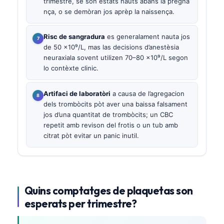
trimestre, se son estats nauts abans la pregna
nça, o se demòran jos aprèp la naissença.
Risc de sangradura
es generalament nauta jos
de 50 ×10⁹/L, mas las decisions d’anestèsia
neuraxiala sovent utilizen 70–80 ×10⁹/L segon
lo contèxte clinic.
Artifaci de laboratòri
a causa de l’agregacion
dels trombòcits pòt aver una baissa falsament
jos d’una quantitat de trombòcits; un CBC
repetit amb revison del frotis o un tub amb
citrat pòt evitar un panic inutil.
Quins comptatges de plaquetas son
esperats per trimestre?