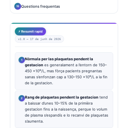
Questions frequentas
⚡ Resumit rapid
v1.0 —
17 de junh de 2026
Nòrmala per las plaquetas pendent la
gestacion
es generalament a l’entorn de 150–
450 ×10⁹/L, mas fòrça pacients pregnantas
sanas s’enfonzan cap a 130–150 ×10⁹/L a la fin
de la gestacion.
Rang de plaquetas pendent la gestacion
tend
a baissar d’unes 10–15% de la primièra
gestacion fins a la naissença, perque lo volum
de plasma s’espandís e lo recanvi de plaquetas
s’aumenta.