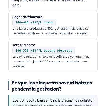
rang adult; las valors jos de 100 cal avaluar de bon
d’ora.
Segonda trimestre
140–400 ×10⁹/L comun
Una baissa graduala de 10% pòt èsser fisiologica se
los autres analyses e la pressió arterial son normals.
Tèrç trimestre
130–370 ×10⁹/L sovent observat
La trombocitopènia isolada leugièra es comuna, mas
las quantitats jos de 100 son pas descartadas coma
normalas.
Perqué las plaquetas sovent baissan
pendent la gestacion?
Los trombòcits baissan dins la pregna nça subretot
perque lo volum de plasma s’espandís, l’activacion