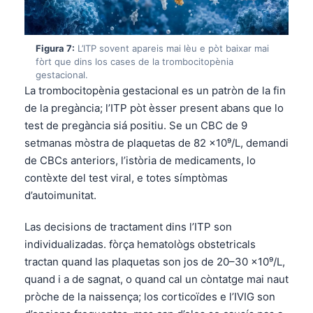
O‘zbekcha
Українська
Figura 7:
L’ITP sovent apareis mai lèu e pòt baixar mai
አማርኛ
fòrt que dins los cases de la trombocitopènia
gestacional.
Kiswahili
La trombocitopènia gestacional es un patròn de la fin
ភាសាខ្មែរ
de la pregància; l’ITP pòt èsser present abans que lo
test de pregància siá positiu. Se un CBC de 9
ဗမာစာ
setmanas mòstra de plaquetas de 82 ×10⁹/L, demandi
ไทย
de CBCs anteriors, l’istòria de medicaments, lo
Tagalog
contèxte del test viral, e totes símptòmas
d’autoimunitat.
Tiếng Việt
Bahasa Melayu
Las decisions de tractament dins l’ITP son
മലയാളം
individualizadas. fòrça hematològs obstetricals
tractan quand las plaquetas son jos de 20–30 ×10⁹/L,
ಕನ್ನಡ
quand i a de sagnat, o quand cal un còntatge mai naut
ગુજરાતી
pròche de la naissença; los corticoïdes e l’IVIG son
தமிழ்