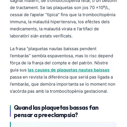
sagnat matern, de trombocitopènia fetal, o un besonh
de tractament. Se las plaquetas son jos 70 ×10⁹/L,
cessai de l’apelar “tipica” fins que la trombocitopènia
immuna, la malautiá hipertensiva, los efèctes dels
medicaments, la malautiá virala e l’artifaci de
laboratòri sián estats verificats.
La frasa “plaquetas nautas baissas pendent
l’embaràs” sembla espaventosa, mas lo risc depend
fòrça de la franja del compte e del patròn. Nòstre
guia sus
las causes de plaquetas nautas baissas
passa en revista la diferéncia que seriá pas ligada a
l’embaràs, que demòra importanta se lo moment non
s’acòrda pas amb la trombocitopènia gestacional.
Quand las plaquetas bassas fan
pensar a preeclampsia?