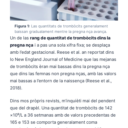
Figura 1:
Las quantitats de trombòcits generalament
baissan gradualament mentre la pregna nça avança.
Un de las
rang de quantitat de trombòcits dins la
pregna nça
i a pas una sola xifra fixa; se desplaça
amb l’edat gestacional. Reese et al. an reportat dins
lo New England Journal of Medicine que las mejanas
de trombòcits èran mai bassas dins la pregna nça
que dins las femnas non pregna nças, amb las valors
mai bassas a l’entorn de la naissença (Reese et al.,
2018).
Dins mos pròpris revists, m’inquièti mai del pendent
que del drapèl. Una quantitat de trombòcits de 142
×10⁹/L a 36 setmanas amb de valors precedentas de
165 e 153 se comporta generalament coma