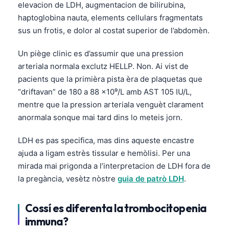
elevacion de LDH, augmentacion de bilirubina,
Frysk
haptoglobina nauta, elements cellulars fragmentats
Esperanto
sus un frotis, e dolor al costat superior de l’abdomèn.
Беларуская мова
Un piège clinic es d’assumir que una pression
Татар теле
arteriala normala exclutz HELLP. Non. Ai vist de
Кыргызча
pacients que la primièra pista èra de plaquetas que
“driftavan” de 180 a 88 ×10⁹/L amb AST 105 IU/L,
ئۇيغۇرچە
mentre que la pression arteriala venguèt clarament
Cebuano
anormala sonque mai tard dins lo meteis jorn.
Basa Jawa
LDH es pas specifica, mas dins aqueste encastre
ພາສາລາວ
ajuda a ligam estrès tissular e hemòlisi. Per una
Монгол
mirada mai prigonda a l’interpretacion de LDH fora de
la pregància, vesètz nòstre
guia de patrò LDH
.
Afrikaans
العربية المغربية
Cossí es diferenta la trombocitopenia
Gàidhlig
immuna?