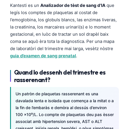
Kantesti es un
Analizador de tèst de sang d'IA
que
legís los comptes de plaquetas al costat de
l’emoglobina, los globuls blancs, las enzimas liveras,
la creatinina, los marcaires urinari(s) e lo moment
gestacional, en luòc de tractar un sol drapèl baix
coma se aquò èra tota la diagnostica. Per una mapa
de laboratòri del trimestre mai larga, vesètz nòstre
guia d’examen de sang prenatal
.
Quand lo dessenh del trimestre es
rasserenant?
Un patròn de plaquetas rasserenant es una
davalada lenta e isolada que comença a la mitat o a
la fin de l’embaràs e demòra al dessús d’environ
100 ×10⁹/L. Lo compte de plaquetas deu pas èsser
associat amb hipertension severa, AST o ALT
creissent, injúria renala, hemòlisi, o nòus simptòmas