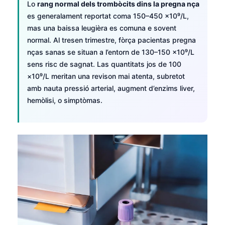
Lo
rang normal dels trombòcits dins la pregna nça
es generalament reportat coma 150–450 ×10⁹/L,
mas una baissa leugièra es comuna e sovent
normal. Al tresen trimestre, fòrça pacientas pregna
nças sanas se situan a l’entorn de 130–150 ×10⁹/L
sens risc de sagnat. Las quantitats jos de 100
×10⁹/L meritan una revison mai atenta, subretot
amb nauta pressió arterial, augment d’enzims liver,
hemòlisi, o simptòmas.