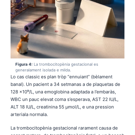
Figura 4:
La trombocitopènia gestacional es
generalament isolada e milda.
Lo cas classic es plan tròp “ennuiant” (bèlament
banal). Un pacient a 34 setmanas a de plaquetas de
128 ×10⁹/L, una emoglobina adaptada a l’embaràs,
WBC un pauc elevat coma s’esperava, AST 22 IU/L,
ALT 18 IU/L, creatinina 55 µmol/L, e una pression
arteriala normala.
La trombocitopènia gestacional rarament causa de