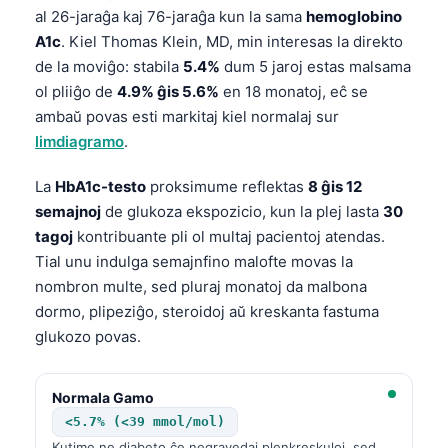
al 26-jaraĝa kaj 76-jaraĝa kun la sama
hemoglobino
A1c
. Kiel Thomas Klein, MD, min interesas la direkto
de la moviĝo: stabila
5.4%
dum 5 jaroj estas malsama
ol pliiĝo de
4.9% ĝis 5.6%
en 18 monatoj, eĉ se
ambaŭ povas esti markitaj kiel normalaj sur
limdiagramo
.
La
HbA1c-testo
proksimume reflektas
8 ĝis 12
semajnoj
de glukoza ekspozicio, kun la plej lasta
30
tagoj
kontribuante pli ol multaj pacientoj atendas.
Tial unu indulga semajnfino malofte movas la
nombron multe, sed pluraj monatoj da malbona
dormo, plipeziĝo, steroidoj aŭ kreskanta fastuma
glukozo povas.
Normala Gamo
<5.7% (<39 mmol/mol)
Kutime ne diabeto ĉe negravedaj plenkreskuloj, sed