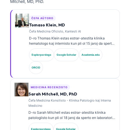
Mitchell, MD, PhD.
ĈEFA AŬTORO
Tomaso Klein, MD
Ĉefa Medicina Oficisto, Kantesti AI
D-ro Thomas Klein estas estrar-atestita klinika
hematologo kaj internisto kun pli ol 15 jaroj da sperto
en laboratoria medicino kaj AI-helpita klinika analizo.
Kiel Ĉefa Medicina Oficiro ĉe Kantesti AI, li provizas
Esplorpordego
Google Scholar
Academia.edu
klinikan superrigardon pri la medicina precizeco de la
proprieta neŭrala reto. D-ro Klein publikigis vaste pri
ORCID
interpretado de biomarkiloj kaj laboratoria
diagnozado pri temoj de laboratoria medicino.
MEDICINA RECENZISTO
Sarah Mitchell, MD, PhD
Ĉefa Medicina Konsilisto - Klinika Patologio kaj Interna
Medicino
D-ro Sarah Mitchell estas estrar-atestita klinika
patologiisto kun pli ol 18 jaroj da sperto en laboratoria
medicino kaj diagnoza analizo. Ŝi havas specialajn
atestojn en klinika kemio kaj publikigis amplekse pri
Esplorpordego
Google Scholar