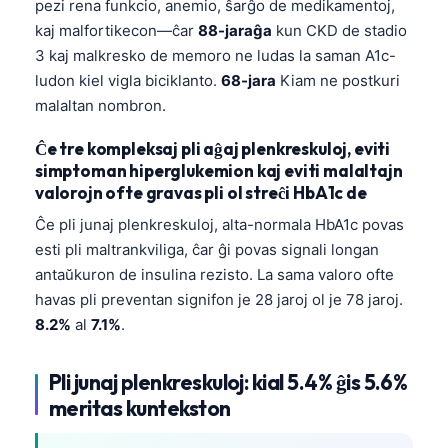
pezi rena funkcio, anemio, ŝarĝo de medikamentoj,
O‘zbekcha
kaj malfortikecon—ĉar
88-jaraĝa
kun CKD de stadio
Українська
3 kaj malkresko de memoro ne ludas la saman A1c-
ludon kiel vigla biciklanto.
68-jara
Kiam ne postkuri
አማርኛ
malaltan nombron.
Kiswahili
Ĉe tre kompleksaj pli aĝaj plenkreskuloj, eviti
ភាសាខ្មែរ
simptoman hiperglukemion kaj eviti malaltajn
ဗမာစာ
valorojn ofte gravas pli ol streĉi HbA1c de
ไทย
Ĉe pli junaj plenkreskuloj, alta-normala HbA1c povas
Tagalog
esti pli maltrankviliga, ĉar ĝi povas signali longan
antaŭkuron de insulina rezisto. La sama valoro ofte
Tiếng Việt
havas pli preventan signifon je 28 jaroj ol je 78 jaroj.
Bahasa Melayu
8.2%
al
7.1%
.
മലയാളം
Pli junaj plenkreskuloj: kial 5.4% ĝis 5.6%
ಕನ್ನಡ
meritas kuntekston
ગુજરાતી
தமிழ்