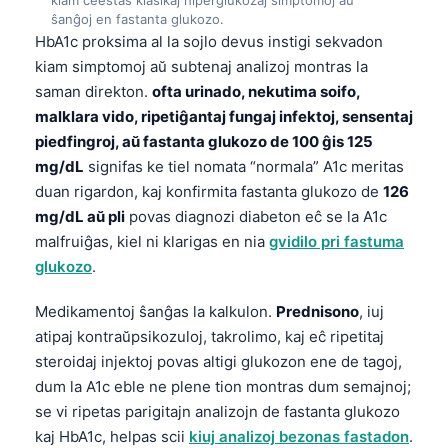
ŝanĝoj en fastanta glukozo.
HbA1c proksima al la sojlo devus instigi sekvadon
kiam simptomoj aŭ subtenaj analizoj montras la
saman direkton.
ofta urinado, nekutima soifo,
malklara vido, ripetiĝantaj fungaj infektoj, sensentaj
piedfingroj, aŭ fastanta glukozo de 100 ĝis 125
mg/dL
signifas ke tiel nomata “normala” A1c meritas
duan rigardon, kaj konfirmita fastanta glukozo de
126
mg/dL aŭ pli
povas diagnozi diabeton eĉ se la A1c
malfruiĝas, kiel ni klarigas en nia
gvidilo pri fastuma
glukozo
.
Medikamentoj ŝanĝas la kalkulon.
Prednisono
, iuj
atipaj kontraŭpsikozuloj, takrolimo, kaj eĉ ripetitaj
steroidaj injektoj povas altigi glukozon ene de tagoj,
dum la A1c eble ne plene tion montras dum semajnoj;
se vi ripetas parigitajn analizojn de fastanta glukozo
kaj HbA1c, helpas scii
kiuj analizoj bezonas fastadon
.