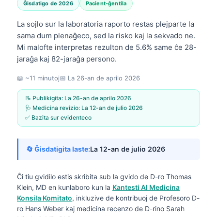
Ĝisdatigo de 2026
Pacient-ĝentila
La sojlo sur la laboratoria raporto restas plejparte la
sama dum plenaĝeco, sed la risko kaj la sekvado ne.
Mi malofte interpretas rezulton de 5.6% same ĉe 28-
jaraĝa kaj 82-jaraĝa persono.
📖 ~11 minutoj
📅
La 26-an de aprilo 2026
📝 Publikigita:
La 26-an de aprilo 2026
🩺 Medicina revizio:
La 12-an de julio 2026
✅ Bazita sur evidenteco
🔄 Ĝisdatigita laste:
La 12-an de julio 2026
Ĉi tiu gvidilo estis skribita sub la gvido de
D-ro Thomas
Klein, MD
en kunlaboro kun la
Kantesti AI Medicina
Konsila Komitato
, inkluzive de kontribuoj de Profesoro D-
ro Hans Weber kaj medicina recenzo de D-rino Sarah