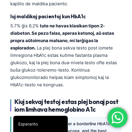
kaptilo de maldika paciento.
简体中文
Iuj maldikaj pacientoj kun HbA1c
Română
5.7% ĝis 6.2%
tute ne havas klasikan tipon 2-
Türkçe
diabeton. Se pezo falas, aperas ketonoj, aŭ estas
Ελληνικά
propra aŭtoimuna malsano, mi larĝigas la
Português
esploradon.
La plej bona sekva testo post iomete
limregiona HbA1c estas kutime fastanta plasma
Español
glukozo, kaj la plej bona dua-nivela testo ofte estas
Italiano
buŝa glukoz-toleremo-testo. Kontinua
עִבְרִית
glukozmonitorado helpas kiam simptomoj kaj la
HbA1c-testo ne kongruas.
Français
العربية
Kiuj sekvaj testoj estas plej bonaj post
Deutsch
iom limhava hemoglobino A1c
English
The best follow-up test after a borderline HbA1c is
Esperanto
usually a fasting plasma glucose, and the best