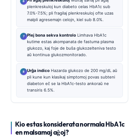
Pli aĝaj plenkreskuloj
Multaj sanaj pli aĝaj
plenkreskuloj kun diabeto celas HbA1c sub
7.0%-7.5%; pli fragilaj plenkreskuloj ofte uzas
malpli agresemajn celojn, kiel sub 8.0%.
Plej bona sekva kontrolo
Limhava HbA1c
kutime estas akompanata de fastuma plasma
glukozo, kaj foje de buŝa glukozelteniva testo
aŭ kontinua glukozmonitorado.
Urĝa indico
Hazarda glukozo de 200 mg/dL aŭ
pli kune kun klasikaj simptomoj povas subteni
diabeton eĉ se la HbA1c-testo ankoraŭ ne
transiris 6.5%.
Kio estas konsiderata normala HbA1c
en malsamaj aĝoj?