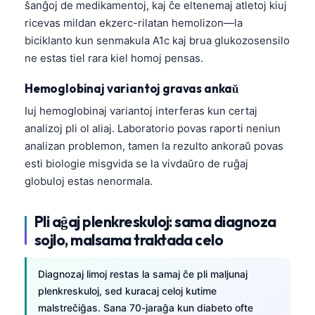
ŝanĝoj de medikamentoj, kaj ĉe eltenemaj atletoj kiuj
ricevas mildan ekzerc-rilatan hemolizon—la
biciklanto kun senmakula A1c kaj brua glukozosensilo
ne estas tiel rara kiel homoj pensas.
Hemoglobinaj variantoj gravas ankaŭ
Iuj hemoglobinaj variantoj interferas kun certaj
analizoj pli ol aliaj. Laboratorio povas raporti neniun
analizan problemon, tamen la rezulto ankoraŭ povas
esti biologie misgvida se la vivdaŭro de ruĝaj
globuloj estas nenormala.
Pli aĝaj plenkreskuloj: sama diagnoza
sojlo, malsama traktada celo
Diagnozaj limoj restas la samaj ĉe pli maljunaj
Norsk bokmål
plenkreskuloj, sed kuracaj celoj kutime
Ślōnskŏ gŏdka
malstreĉiĝas. Sana 70-jaraĝa kun diabeto ofte