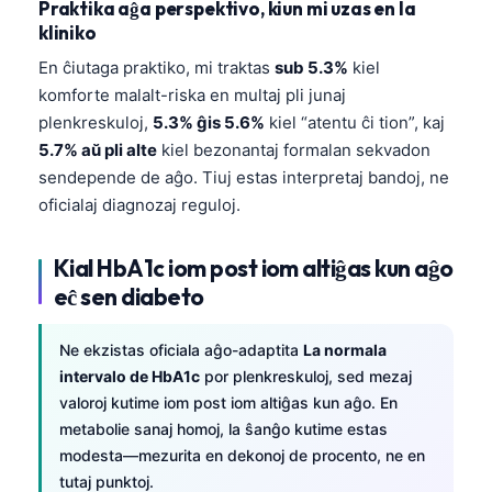
Praktika aĝa perspektivo, kiun mi uzas en la
kliniko
En ĉiutaga praktiko, mi traktas
sub 5.3%
kiel
komforte malalt-riska en multaj pli junaj
plenkreskuloj,
5.3% ĝis 5.6%
kiel “atentu ĉi tion”, kaj
5.7% aŭ pli alte
kiel bezonantaj formalan sekvadon
sendepende de aĝo. Tiuj estas interpretaj bandoj, ne
oficialaj diagnozaj reguloj.
Kial HbA1c iom post iom altiĝas kun aĝo
eĉ sen diabeto
Ne ekzistas oficiala aĝo-adaptita
La normala
intervalo de HbA1c
por plenkreskuloj, sed mezaj
valoroj kutime iom post iom altiĝas kun aĝo. En
metabolie sanaj homoj, la ŝanĝo kutime estas
modesta—mezurita en dekonoj de procento, ne en
tutaj punktoj.