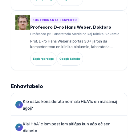
biomarkilaj paneloj kaj laboratoria analizo en klinika
praktiko.
KONTRIBUANTA EKSPERTO
Profesoro D-ro Hans Weber, Doktoro
Profesoro pri Laboratoria Medicino kaj Klinika Biokemio
Prof. D-ro Hans Weber alportas 30+ jarojn da
kompetenteco en klinika biokemio, laboratoria
medicino kaj biomarkila esplorado. Iama Prezidanto
de la Germana Societo por Klinika Kemio, li
Esplorpordego
Google Scholar
specialiĝas pri analizo de diagnozaj paneloj,
normigado de biomarkiloj, kaj AI-helpata laboratoria
medicino.
Enhavtabelo
Kio estas konsiderata normala HbA1c en malsamaj
aĝoj?
Kial HbA1c iom post iom altiĝas kun aĝo eĉ sen
diabeto