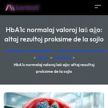
HbA1c normalaj valoroj laŭ aĝo:
altaj rezultoj proksime de la sojlo
Senpaga AI-sangoanalizilo - Laboratoria interpretado,
>
Blogo
>
Artikoloj
>
HbA1c normalaj valoroj laŭ aĝo: altaj rezultoj
proksime de la sojlo