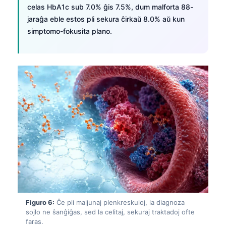
celas HbA1c sub 7.0% ĝis 7.5%, dum malforta 88-
Frysk
jaraĝa eble estos pli sekura ĉirkaŭ 8.0% aŭ kun
Беларуская мова
simptomo-fokusita plano.
Татар теле
Кыргызча
ئۇيغۇرچە
Cebuano
Basa Jawa
ພາສາລາວ
Монгол
Afrikaans
العربية المغربية
Occitan
Figuro 6:
Ĉe pli maljunaj plenkreskuloj, la diagnoza
Gàidhlig
sojlo ne ŝanĝiĝas, sed la celitaj, sekuraj traktadoj ofte
faras.