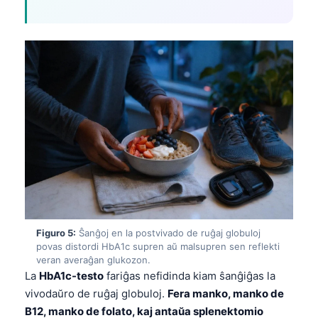
Figuro 5:
Ŝanĝoj en la postvivado de ruĝaj globuloj
povas distordi HbA1c supren aŭ malsupren sen reflekti
veran averaĝan glukozon.
La
HbA1c-testo
fariĝas nefidinda kiam ŝanĝiĝas la
vivodaŭro de ruĝaj globuloj.
Fera manko, manko de
B12, manko de folato, kaj antaŭa splenektomio