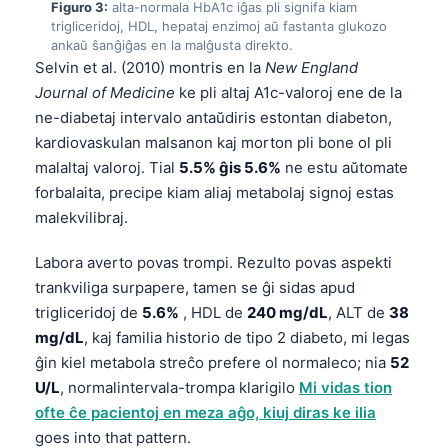
Figuro 3:
alta-normala HbA1c iĝas pli signifa kiam
trigliceridoj, HDL, hepataj enzimoj aŭ fastanta glukozo
ankaŭ ŝanĝiĝas en la malĝusta direkto.
Selvin et al. (2010) montris en la
New England
Journal of Medicine
ke pli altaj A1c-valoroj ene de la
ne-diabetaj intervalo antaŭdiris estontan diabeton,
kardiovaskulan malsanon kaj morton pli bone ol pli
malaltaj valoroj. Tial
5.5% ĝis 5.6%
ne estu aŭtomate
forbalaita, precipe kiam aliaj metabolaj signoj estas
malekvilibraj.
Labora averto povas trompi. Rezulto povas aspekti
trankviliga surpapere, tamen se ĝi sidas apud
trigliceridoj de
5.6%
, HDL de
240 mg/dL
, ALT de
38
mg/dL
, kaj familia historio de tipo 2 diabeto, mi legas
ĝin kiel metabola streĉo prefere ol normaleco; nia
52
U/L
, normalintervala-trompa klarigilo
Mi vidas tion
ofte ĉe pacientoj en meza aĝo, kiuj diras ke ilia
goes into that pattern.