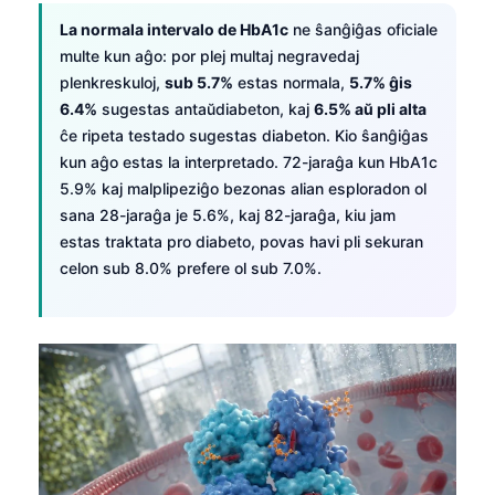
La normala intervalo de HbA1c
ne ŝanĝiĝas oficiale
multe kun aĝo: por plej multaj negravedaj
plenkreskuloj,
sub 5.7%
estas normala,
5.7% ĝis
6.4%
sugestas antaŭdiabeton, kaj
6.5% aŭ pli alta
ĉe ripeta testado sugestas diabeton. Kio ŝanĝiĝas
kun aĝo estas la interpretado. 72-jaraĝa kun HbA1c
5.9% kaj malplipeziĝo bezonas alian esploradon ol
sana 28-jaraĝa je 5.6%, kaj 82-jaraĝa, kiu jam
estas traktata pro diabeto, povas havi pli sekuran
celon sub 8.0% prefere ol sub 7.0%.