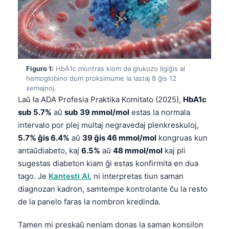
Figuro 1:
HbA1c montras kiom da glukozo ligiĝis al
hemoglobino dum proksimume la lastaj 8 ĝis 12
semajnoj.
Laŭ la ADA Profesia Praktika Komitato (2025),
HbA1c
sub 5.7%
aŭ
sub 39 mmol/mol
estas la normala
intervalo por plej multaj negravedaj plenkreskuloj,
5.7% ĝis 6.4%
aŭ
39 ĝis 46 mmol/mol
kongruas kun
antaŭdiabeto, kaj
6.5%
aŭ
48 mmol/mol
kaj pli
sugestas diabeton kiam ĝi estas konfirmita en dua
tago. Je
Kantesti AI
, ni interpretas tiun saman
diagnozan kadron, samtempe kontrolante ĉu la resto
de la panelo faras la nombron kredinda.
Tamen mi preskaŭ neniam donas la saman konsilon