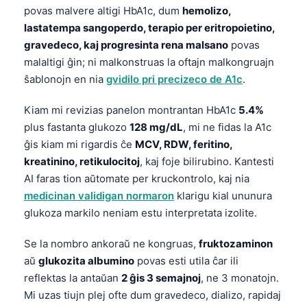
povas malvere altigi HbA1c, dum
hemolizo,
lastatempa sangoperdo, terapio per eritropoietino,
gravedeco, kaj progresinta rena malsano
povas
malaltigi ĝin; ni malkonstruas la oftajn malkongruajn
ŝablonojn en nia
gvidilo pri precizeco de A1c
.
Kiam mi revizias panelon montrantan HbA1c
5.4%
plus fastanta glukozo
128 mg/dL
, mi ne fidas la A1c
ĝis kiam mi rigardis ĉe
MCV, RDW, feritino,
kreatinino, retikulocitoj
, kaj foje bilirubino. Kantesti
AI faras tion aŭtomate per kruckontrolo, kaj nia
medicinan validigan normaron
klarigu kial ununura
glukoza markilo neniam estu interpretata izolite.
Se la nombro ankoraŭ ne kongruas,
fruktozaminon
aŭ
glukozita albumino
povas esti utila ĉar ili
reflektas la antaŭan
2 ĝis 3 semajnoj
, ne 3 monatojn.
Mi uzas tiujn plej ofte dum gravedeco, dializo, rapidaj