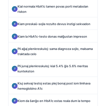
Kial normala HbA1c tamen povas porti metabolan
riskon
Kiam preskaŭ-sojla rezulto devus instigi sekvadon
Kiam la HbA1c-testo donas malĝustan impreson
Pli aĝaj plenkreskuloj: sama diagnoza sojlo, malsama
traktada celo
Pli junaj plenkreskuloj: kial 5.4% ĝis 5.6% meritas
kuntekston
Kiuj sekvaj testoj estas plej bonaj post iom limhava
hemoglobino A1c
Kiom da ŝanĝo en HbA1c estas reala dum la tempo