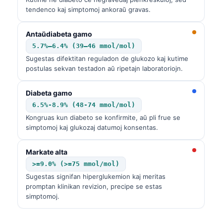
tendenco kaj simptomoj ankoraŭ gravas.
Antaŭdiabeta gamo
5.7%–6.4% (39–46 mmol/mol)
Sugestas difektitan reguladon de glukozo kaj kutime
postulas sekvan testadon aŭ ripetajn laboratoriojn.
Diabeta gamo
6.5%-8.9% (48-74 mmol/mol)
Kongruas kun diabeto se konfirmite, aŭ pli frue se
simptomoj kaj glukozaj datumoj konsentas.
Markate alta
>=9.0% (>=75 mmol/mol)
Sugestas signifan hiperglukemion kaj meritas
promptan klinikan revizion, precipe se estas
simptomoj.