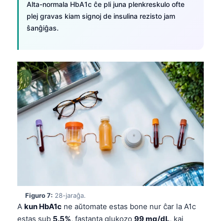
Alta-normala HbA1c ĉe pli juna plenkreskulo ofte
తెలుగు
plej gravas kiam signoj de insulina rezisto jam
ŝanĝiĝas.
मराठी
اردو
বাংলা
Shqip
Magyar
Slovenščina
한국어
Polski
Lietuvių kalba
Русский
ქართული
Figuro 7:
28-jaraĝa.
A
kun HbA1c
ne aŭtomate estas bone nur ĉar la A1c
Čeština
estas sub
5.5%
, fastanta glukozo
99 mg/dL
, kaj