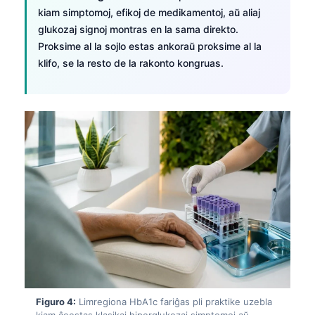
kiam simptomoj, efikoj de medikamentoj, aŭ aliaj
glukozaj signoj montras en la sama direkto.
Proksime al la sojlo estas ankoraŭ proksime al la
klifo, se la resto de la rakonto kongruas.
Figuro 4:
Limregiona HbA1c fariĝas pli praktike uzebla
kiam ĉeestas klasikaj hiperglukozaj simptomoj aŭ