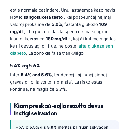
estis normala pasintjare. Unu lastatempa kazo havis
HbA1c
sangosukera testo
, kaj post-lunĉaj hejmaj
valoroj proksime de
5.6%
, fastanta glukozo
109
mg/dL
, ; tio ĝuste estas la speco de malkongruo,
kiun ni kovras en
180 mg/dL
; , kaj ĝi kutime signifas
ke ni devus agi pli frue, ne poste.
alta glukozo sen
diabeto
, La zono de falsa trankviligo.
5.4% kaj 5.6%
Inter
5.4% and 5.6%
, tendencaj kaj kunaj signoj
gravas pli ol la vorto “normala”. La risko estas
kontinua, ne magia ĉe
5.7%
.
Kiam preskaŭ-sojla rezulto devus
instigi sekvadon
HbA1c
5.5% ĝis 5.9%
meritas pli fruan sekvadon