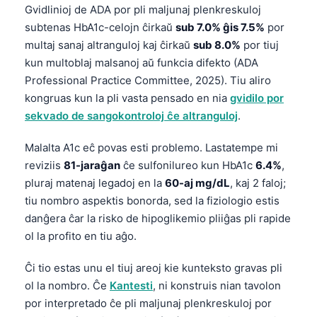
Euskara
Gvidlinioj de ADA por pli maljunaj plenkreskuloj
Македонски јазик
subtenas HbA1c-celojn ĉirkaŭ
sub 7.0% ĝis 7.5%
por
multaj sanaj altranguloj kaj ĉirkaŭ
sub 8.0%
por tiuj
Latviešu valoda
kun multoblaj malsanoj aŭ funkcia difekto (ADA
Galego
Professional Practice Committee, 2025). Tiu aliro
অসমীয়া
kongruas kun la pli vasta pensado en nia
gvidilo por
sekvado de sangokontroloj ĉe altranguloj
.
සිංහල
سنڌي
Malalta A1c eĉ povas esti problemo. Lastatempe mi
پښتو
reviziis
81-jaraĝan
ĉe sulfonilureo kun HbA1c
6.4%
,
pluraj matenaj legadoj en la
60-aj mg/dL
, kaj 2 faloj;
tiu nombro aspektis bonorda, sed la fiziologio estis
Slovenčina
danĝera ĉar la risko de hipoglikemio pliiĝas pli rapide
Hrvatski
ol la profito en tiu aĝo.
Suomi
Ĉi tio estas unu el tiuj areoj kie kunteksto gravas pli
Қазақ тілі
ol la nombro. Ĉe
Kantesti
, ni konstruis nian tavolon
por interpretado ĉe pli maljunaj plenkreskuloj por
Català