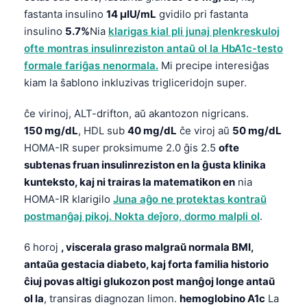
日本語
fastanta insulino
14 µIU/mL
gvidilo pri fastanta
Eesti
insulino
5.7%
Nia
klarigas kial pli junaj plenkreskuloj
ofte montras insulinreziston antaŭ ol la HbA1c-testo
Azərbaycan dili
formale fariĝas nenormala.
Mi precipe interesiĝas
Bosanski
kiam la ŝablono inkluzivas trigliceridojn super.
Svenska
ĉe virinoj, ALT-drifton, aŭ akantozon nigricans.
Српски језик
150 mg/dL
, HDL sub
40 mg/dL
ĉe viroj aŭ
50 mg/dL
Íslenska
HOMA-IR super proksimume 2.0 ĝis 2.5
ofte
subtenas fruan insulinreziston en la ĝusta klinika
Հայերեն
kunteksto, kaj ni trairas la matematikon en
nia
Bahasa Indonesia
HOMA-IR klarigilo
Juna aĝo ne protektas kontraŭ
हिन्दी
postmanĝaj pikoj. Nokta deĵoro, dormo malpli ol
.
Nederlands
6 horoj
, viscerala graso malgraŭ normala BMI,
Dansk
antaŭa gestacia diabeto, kaj forta familia historio
Български
ĉiuj povas altigi glukozon post manĝoj longe antaŭ
ol la
, transiras diagnozan limon.
hemoglobino A1c
La
فارسی