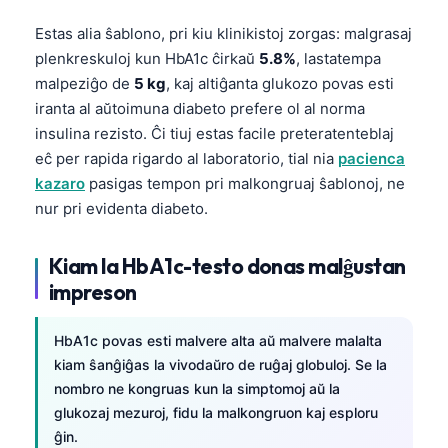
Estas alia ŝablono, pri kiu klinikistoj zorgas: malgrasaj
plenkreskuloj kun HbA1c ĉirkaŭ
5.8%
, lastatempa
malpeziĝo de
5 kg
, kaj altiĝanta glukozo povas esti
iranta al aŭtoimuna diabeto prefere ol al norma
insulina rezisto. Ĉi tiuj estas facile preteratenteblaj
eĉ per rapida rigardo al laboratorio, tial nia
pacienca
kazaro
pasigas tempon pri malkongruaj ŝablonoj, ne
nur pri evidenta diabeto.
Kiam la HbA1c-testo donas malĝustan
impreson
HbA1c povas esti malvere alta aŭ malvere malalta
kiam ŝanĝiĝas la vivodaŭro de ruĝaj globuloj. Se la
nombro ne kongruas kun la simptomoj aŭ la
glukozaj mezuroj, fidu la malkongruon kaj esploru
ĝin.