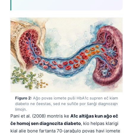
Figuro 2:
Aĝo povas iomete puŝi HbA1c supren eĉ kiam
diabeto ne ĉeestas, sed ne sufiĉe por ŝanĝi diagnozajn
limojn.
Pani et al. (2008) montris ke
A1c altiĝas kun aĝo eĉ
ĉe homoj sen diagnozita diabeto
, kio helpas klarigi
kial alie bone fartanta 70-jaraĝulo povas havi iomete