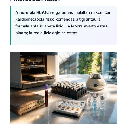
A
normala HbA1c
ne garantias malaltan riskon, ĉar
kardiometabola risko komencas altiĝi antaŭ la
formala antaŭdiabeta linio. La labora averto estas
binara; la reala fiziologio ne estas.