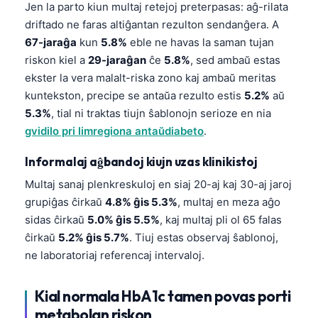
Jen la parto kiun multaj retejoj preterpasas: aĝ-rilata
driftado ne faras altiĝantan rezulton sendanĝera. A
67-jaraĝa
kun
5.8%
eble ne havas la saman tujan
riskon kiel a
29-jaraĝan
ĉe
5.8%
, sed ambaŭ estas
ekster la vera malalt-riska zono kaj ambaŭ meritas
kuntekston, precipe se antaŭa rezulto estis
5.2%
aŭ
5.3%
, tial ni traktas tiujn ŝablonojn serioze en nia
gvidilo pri limregiona antaŭdiabeto
.
Informalaj aĝbandoj kiujn uzas klinikistoj
Multaj sanaj plenkreskuloj en siaj 20-aj kaj 30-aj jaroj
grupiĝas ĉirkaŭ
4.8% ĝis 5.3%
, multaj en meza aĝo
sidas ĉirkaŭ
5.0% ĝis 5.5%
, kaj multaj pli ol 65 falas
ĉirkaŭ
5.2% ĝis 5.7%
. Tiuj estas observaj ŝablonoj,
ne laboratoriaj referencaj intervaloj.
Kial normala HbA1c tamen povas porti
metabolan riskon