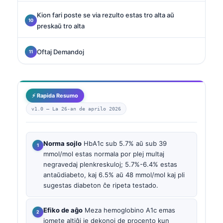
Kion fari poste se via rezulto estas tro alta aŭ
preskaŭ tro alta
Oftaj Demandoj
⚡ Rapida Resumo
v1.0 —
La 26-an de aprilo 2026
Norma sojlo
HbA1c sub 5.7% aŭ sub 39
mmol/mol estas normala por plej multaj
negravedaj plenkreskuloj; 5.7%-6.4% estas
antaŭdiabeto, kaj 6.5% aŭ 48 mmol/mol kaj pli
sugestas diabeton ĉe ripeta testado.
Efiko de aĝo
Meza hemoglobino A1c emas
iomete altiĝi je dekonoj de procento kun