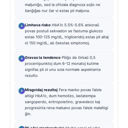
maljuniĝo, sed la oficiala diagnoza sojlo ne
ŝanĝiĝas nur ĉar vi estas pli maljuna.
Limhava risko
HbA1c 5.5%-5.6% ankoraŭ
povas postuli sekvadon se fastuma glukozo
estas 100-125 mg/dL, trigliceridoj estas pli altaj
ol 150 mg/dL, aŭ ĉeestas simptomoj.
Gravas la tendenco
Pliiĝo de ĉirkaŭ 0,5
procentpunktoj dum 6-12 monatoj kutime
signifas pli ol unu sola normale aspektanta
rezulto.
Misgvidaj rezultoj
Fera manko povas falsle
altiigi HbA1c, dum hemolizo, lastatempa
sangoperdo, eritropoietino, gravedeco kaj
progresinta rena malsano povas falsle malaltigi
ĝin.