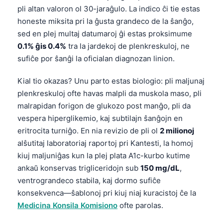
pli altan valoron ol 30-jaraĝulo. La indico ĉi tie estas
honeste miksita pri la ĝusta grandeco de la ŝanĝo,
sed en plej multaj datumaroj ĝi estas proksimume
0.1% ĝis 0.4%
tra la jardekoj de plenkreskuloj, ne
sufiĉe por ŝanĝi la oficialan diagnozan linion.
Kial tio okazas? Unu parto estas biologio: pli maljunaj
plenkreskuloj ofte havas malpli da muskola maso, pli
malrapidan forigon de glukozo post manĝo, pli da
vespera hiperglikemio, kaj subtilajn ŝanĝojn en
eritrocita turniĝo. En nia revizio de pli ol
2 milionoj
alŝutitaj laboratoriaj raportoj pri Kantesti, la homoj
kiuj maljuniĝas kun la plej plata A1c-kurbo kutime
ankaŭ konservas trigliceridojn sub
150 mg/dL
,
ventrograndeco stabila, kaj dormo sufiĉe
konsekvenca—ŝablonoj pri kiuj niaj kuracistoj ĉe la
Medicina Konsila Komisiono
ofte parolas.